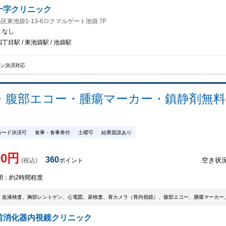
十字クリニック
区東池袋1-13-6ロクマルゲート池袋 7F
：
なし
丁目駅 / 東池袋駅 / 池袋駅
イン決済対応
・腹部エコー・腫瘍マーカー・鎮静剤無料
カード決済可
食事・食事券付
土曜可
結果面談あり
00
円
360
空き状
(税込)
ポイント
間：
約2時間程度
、血液検査、胸部レントゲン、心電図、尿検査、胃カメラ（胃内視鏡）、腹部エコー、腫瘍マーカー
前消化器内視鏡クリニック