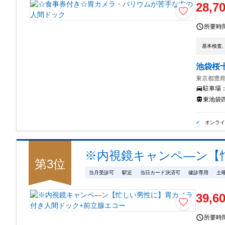
28,7
所要時
基本検査
池袋桜
東京都豊島
駐車場
東池袋四
オンラ
※内視鏡キャンペ―ン【
第
3
位
当月受診可
駅近
当日カード決済可
健診専用
土
39,6
所要時