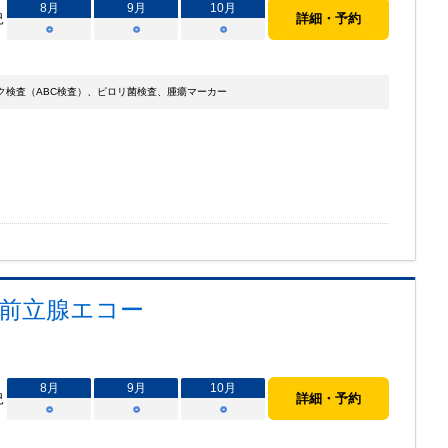
8
月
9
月
10
月
況
詳細・予約
○
○
○
検査（ABC検査）、ピロリ菌検査、腫瘍マーカー
前立腺エコー
8
月
9
月
10
月
況
詳細・予約
○
○
○