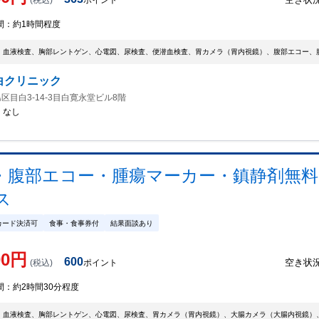
(税込)
ポイント
間：
約1時間程度
、血液検査、胸部レントゲン、心電図、尿検査、便潜血検査、胃カメラ（胃内視鏡）、腹部エコー、
白クリニック
区目白3-14-3目白寛永堂ビル8階
：
なし
・腹部エコー・腫瘍マーカー・鎮静剤無料
ス
カード決済可
食事・食事券付
結果面談あり
00
円
600
空き状
(税込)
ポイント
間：
約2時間30分程度
、血液検査、胸部レントゲン、心電図、尿検査、胃カメラ（胃内視鏡）、大腸カメラ（大腸内視鏡）