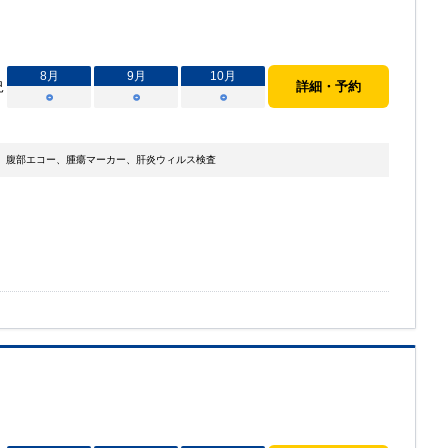
8
月
9
月
10
月
況
詳細・予約
○
○
○
、腹部エコー、腫瘍マーカー、肝炎ウィルス検査