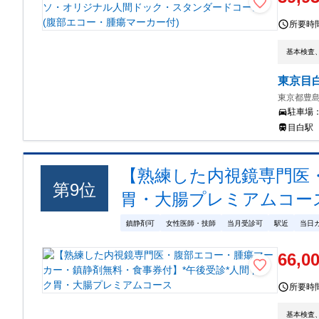
所要時
基本検査
東京目
東京都豊島
駐車場
目白駅
【熟練した内視鏡専門医
第
9
位
胃・大腸プレミアムコー
鎮静剤可
女性医師・技師
当月受診可
駅近
当日
66,0
所要時
基本検査