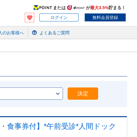
または
が
最大3.5%
貯まる！
ログイン
無料会員登録
人のお客様へ
よくあるご質問
決定
・食事券付】*午前受診*人間ドック