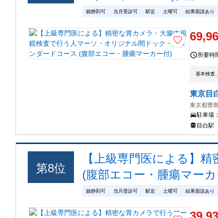
鎮静剤可
当月受診可
駅近
土曜可
結果面談あり
69,9
所要時
基本検査
東京目
東京都豊島
駐車場
目白駅
【上級専門医による】精
第
8
位
(腹部エコー・腫瘍マーカ
鎮静剤可
当月受診可
駅近
土曜可
結果面談あり
39,9