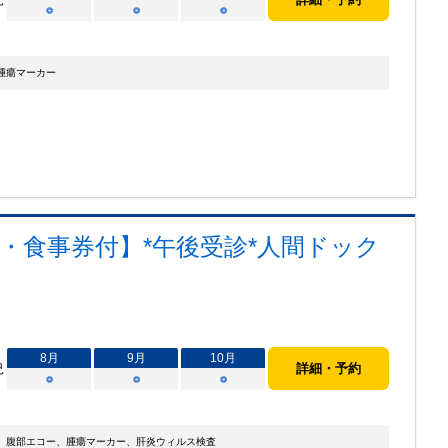
○
○
○
腫瘍マーカー
・食事券付】*午後受診*人間ドック
8
月
9
月
10
月
況
詳細・予約
○
○
○
、腹部エコー、腫瘍マーカー、肝炎ウィルス検査