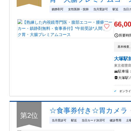
鎮静剤可
女性医師・技師
当月受診可
駅近
当日
66,0
所要時
基本検査
大塚駅
東京都豊島区
駐車場
大塚駅 /
オンラ
☆食事券付き☆胃カメラ
第
2
位
当月受診可
駅近
当日カード決済可
健診専用
土