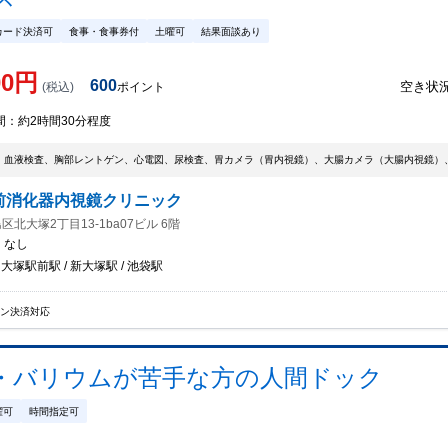
カード決済可
食事・食事券付
土曜可
結果面談あり
00
円
600
空き状
(税込)
ポイント
間：
約2時間30分程度
、血液検査、胸部レントゲン、心電図、尿検査、胃カメラ（胃内視鏡）、大腸カメラ（大腸内視鏡）
前消化器内視鏡クリニック
北大塚2丁目13-1ba07ビル 6階
：
なし
 大塚駅前駅 / 新大塚駅 / 池袋駅
イン決済対応
・バリウムが苦手な方の人間ドック
曜可
時間指定可