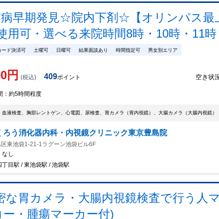
病早期発見☆院内下剤☆【オリンパス最上位機
用可・選べる来院時間8時・10時・11
カード決済可
土曜可
日曜可
結果面談あり
時間指定可
男女別エリア
00
円
409
空き状
(税込)
ポイント
間：
約5時間程度
、血液検査、胸部レントゲン、心電図、尿検査、胃カメラ（胃内視鏡）、大腸カメラ（大腸内視鏡）
くろう消化器内科・内視鏡クリニック東京豊島院
区東池袋1-21-1ラグーン池袋ビル6F
：
なし
丁目駅 / 東池袋駅 / 池袋駅
密な胃カメラ・大腸内視鏡検査で行う人
コー・腫瘍マーカー付)