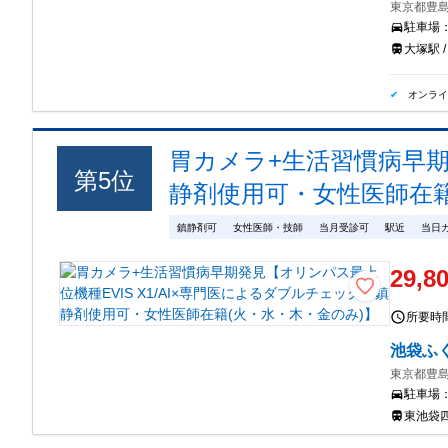
東京都豊島区
駐車場
大塚駅 /
オンラ
胃カメラ+生活習慣病早期
第
5
位
静剤使用可・女性医師在籍
鎮静剤可
女性医師・技師
当月受診可
駅近
当日
29,8
所要時
池袋ふ
東京都豊島
駐車場
東池袋四