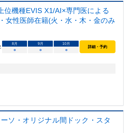
種EVIS X1/AI×専門医による
時・女性医師在籍(火・水・木・金のみ
8
月
9
月
10
月
況
詳細・予約
○
○
○
マーソ・オリジナル間ドック・スタ