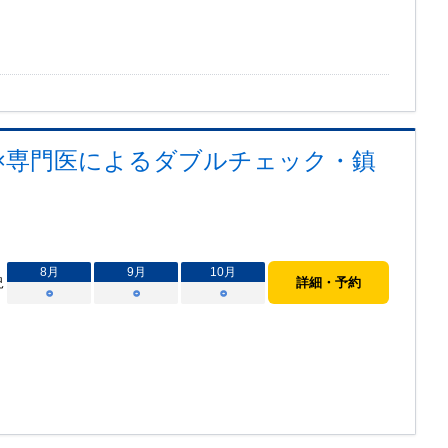
AI×専門医によるダブルチェック・鎮
8
月
9
月
10
月
況
詳細・予約
○
○
○