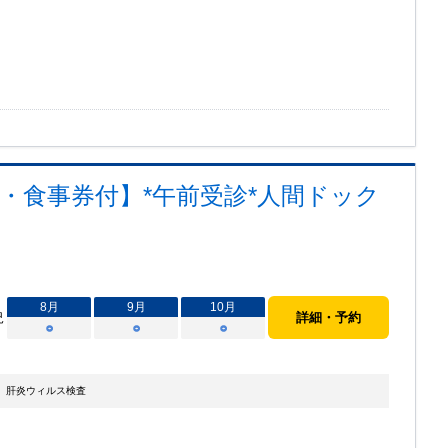
・食事券付】*午前受診*人間ドック
8
月
9
月
10
月
況
詳細・予約
○
○
○
、肝炎ウィルス検査