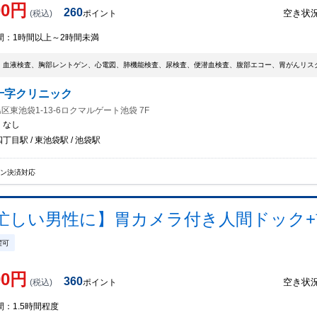
00
円
260
空き状
(税込)
ポイント
間：
1時間以上～2時間未満
、血液検査、胸部レントゲン、心電図、肺機能検査、尿検査、便潜血検査、腹部エコー、胃がんリスク
十字クリニック
区東池袋1-13-6ロクマルゲート池袋 7F
：
なし
丁目駅 / 東池袋駅 / 池袋駅
イン決済対応
忙しい男性に】胃カメラ付き人間ドック+
曜可
00
円
360
空き状
(税込)
ポイント
間：
1.5時間程度