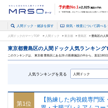
予約数No.1
2,025
※
施設の予約
※「年間予約数」のヒアリング調査 個人向け人間ドック予約サービ
人間ドック・健診を探す
病気・検査
について
調べる
人間ドックのマーソTOP
人間ドック
東京都
豊島区
豊島区の人間
東京都
豊島区の人間ドック
人気ランキング
このランキングは、 東京都 豊島区にある26 の医療施設の中から、直近180日
人気ランキングを見る
【熟練した内視鏡専門医
第
1
位
胃・大腸プレミアムコー