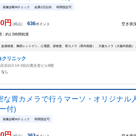
画像診断Wチェック
結果2日以内
時間指定可
60
円
636
空き状
(税込)
ポイント
間：
約1.5時間程度
、血液検査、胸部レントゲン、心電図、尿検査、胃カメラ（胃内視鏡）、大腸カメラ（大腸内視鏡）
白クリニック
区目白3-14-3目白寛永堂ビル8階
：
なし
密な胃カメラで行うマーソ・オリジナル
ー付)
画像診断Wチェック
時間指定可
30
円
363
空き状