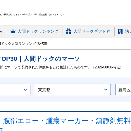
ス検索上位3サイト／22年11月～12月／調査会社：(株)ドゥ・ハウス
人間ドック
ランキング
人間ドックギフト券
法
ドック人気ランキングTOP30
TOP
30
｜人間ドックのマーソ
間にマーソで予約された件数をもとに集計したものです。（2026/08/06時点）
・腹部エコー・腫瘍マーカー・鎮静剤無料
ス