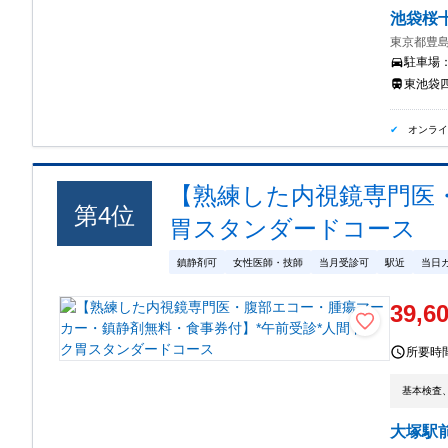
池袋桜
東京都豊島
駐車場
東池袋四
オンラ
【熟練した内視鏡専門医
第
4
位
胃スタンダードコース
鎮静剤可
女性医師・技師
当月受診可
駅近
当日
39,6
所要時
基本検査
大塚駅