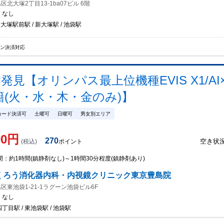
北大塚2丁目13-1ba07ビル 6階
：
なし
 大塚駅前駅 / 新大塚駅 / 池袋駅
イン決済対応
発見【オリンパス最上位機種EVIS X1/
(火・水・木・金のみ)】
カード決済可
土曜可
日曜可
男女別エリア
00
円
270
空き状
(税込)
ポイント
間：
約1時間(鎮静剤なし)～1時間30分程度(鎮静剤あり)
くろう消化器内科・内視鏡クリニック東京豊島院
区東池袋1-21-1ラグーン池袋ビル6F
：
なし
丁目駅 / 東池袋駅 / 池袋駅