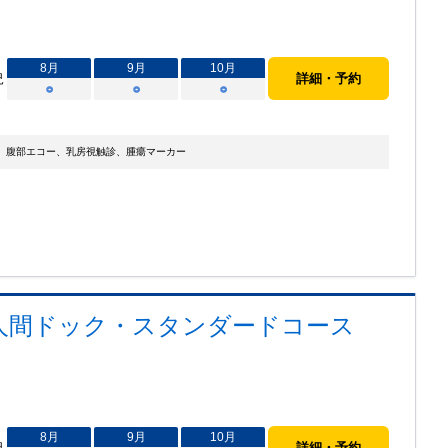
8
月
9
月
10
月
況
詳細・予約
○
○
○
、腹部エコー、乳房視触診、腫瘍マーカー
人間ドック・スタンダードコース
8
月
9
月
10
月
況
詳細・予約