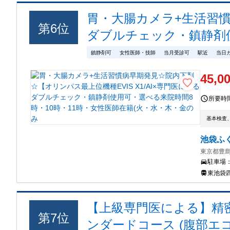
胃・大腸カメラ+生活習慣
第
6
位
ダブルチェック・鎮静剤使
鎮静剤可
女性医師・技師
当月受診可
駅近
当日
45,0
所要時
基本検査
池袋ふ
東京都豊島
駐車場
東池袋四
【上級専門医による】精
第
7
位
ンダードコース (腹部エ