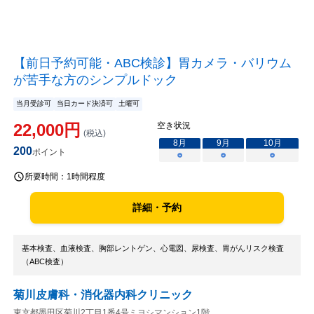
【前日予約可能・ABC検診】胃カメラ・バリウム
が苦手な方のシンプルドック
当月受診可
当日カード決済可
土曜可
22,000
円
空き状況
(税込)
8
月
9
月
10
月
200
ポイント
○
○
○
所要時間：
1時間程度
詳細・予約
基本検査、血液検査、胸部レントゲン、心電図、尿検査、胃がんリスク検査
（ABC検査）
菊川皮膚科・消化器内科クリニック
東京都墨田区菊川2丁目1番4号ミヨシマンション1階