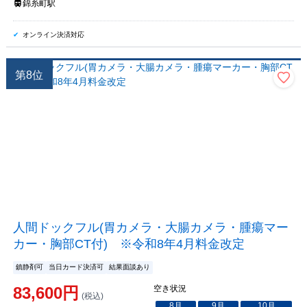
錦糸町駅
オンライン決済対応
第
8
位
人間ドックフル(胃カメラ・大腸カメラ・腫瘍マー
カー・胸部CT付) ※令和8年4月料金改定
鎮静剤可
当日カード決済可
結果面談あり
83,600
円
空き状況
(税込)
8
月
9
月
10
月