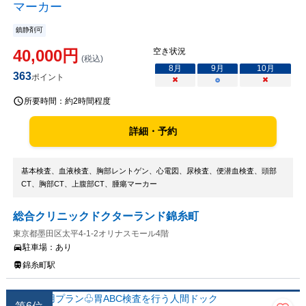
マーカー
鎮静剤可
40,000
円
空き状況
(税込)
8
月
9
月
10
月
363
ポイント
×
○
×
所要時間：
約2時間程度
詳細・予約
基本検査、血液検査、胸部レントゲン、心電図、尿検査、便潜血検査、頭部
CT、胸部CT、上腹部CT、腫瘍マーカー
総合クリニックドクターランド錦糸町
東京都墨田区太平4-1-2オリナスモール4階
駐車場：
あり
錦糸町駅