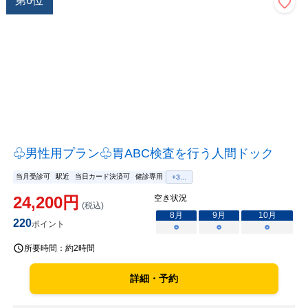
第
6
位
♧男性用プラン♧胃ABC検査を行う人間ドック
当月受診可
駅近
当日カード決済可
健診専用
+
3
...
24,200
円
空き状況
(税込)
8
月
9
月
10
月
220
ポイント
○
○
○
所要時間：
約2時間
詳細・予約