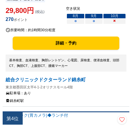
29,800
円
空き状況
(税込)
8
月
9
月
10
月
270
ポイント
○
○
×
所要時間：
約1時間30分程度
詳細・予約
基本検査、血液検査、胸部レントゲン、心電図、尿検査、便潜血検査、頭部
CT、胸部CT、上腹部CT、腫瘍マーカー
総合クリニックドクターランド錦糸町
東京都墨田区太平4-1-2オリナスモール4階
駐車場：
あり
錦糸町駅
第
4
位