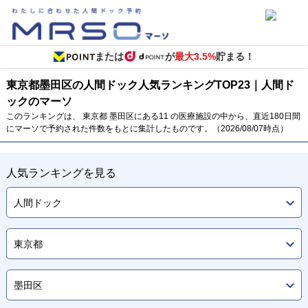
または
が
最大3.5%
貯まる！
東京都
墨田区の人間ドック
人気ランキング
TOP
23
｜人間ド
ックのマーソ
このランキングは、 東京都 墨田区にある11 の医療施設の中から、直近180日間
にマーソで予約された件数をもとに集計したものです。（2026/08/07時点）
人気ランキングを見る