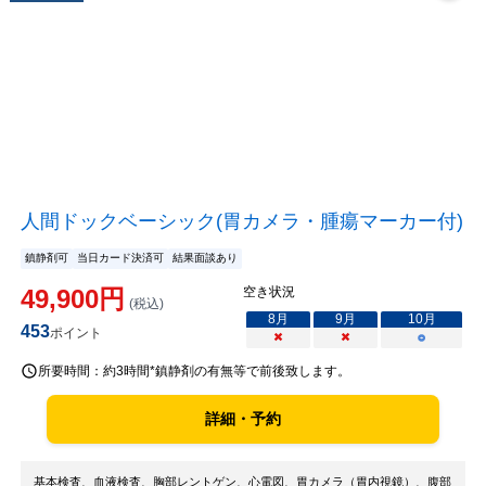
人間ドックベーシック(胃カメラ・腫瘍マーカー付)
鎮静剤可
当日カード決済可
結果面談あり
49,900
円
空き状況
(税込)
8
月
9
月
10
月
453
ポイント
×
×
○
所要時間：
約3時間*鎮静剤の有無等で前後致します。
詳細・予約
基本検査、血液検査、胸部レントゲン、心電図、胃カメラ（胃内視鏡）、腹部