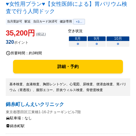
♥女性用プラン♥【女性医師による】胃バリウム検
査で行う人間ドック
当月受診可
駅近
当日カード決済可
健診専用
+
3
...
35,200
円
空き状況
(税込)
8
月
9
月
10
月
320
ポイント
○
○
○
所要時間：
約3時間
詳細・予約
基本検査、血液検査、胸部レントゲン、心電図、尿検査、便潜血検査、胃バリ
ウム（胃透視）、腹部エコー、肝炎ウィルス検査、骨密度検査
錦糸町しんえいクリニック
東京都墨田区江東橋1-16-2チョーギンビル7階
駐車場：
なし
錦糸町駅