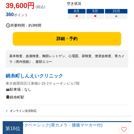
39,600
円
空き状況
(税込)
8
月
9
月
10
月
360
ポイント
×
×
○
所要時間：
約3時間
詳細・予約
基本検査、血液検査、胸部レントゲン、心電図、尿検査、便潜血検査、胃カメ
ラ（胃内視鏡）、腹部エコー
錦糸町しんえいクリニック
東京都墨田区江東橋1-16-2チョーギンビル7階
駐車場：
なし
錦糸町駅
オンライン決済対応
第
16
位