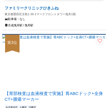
ファミリークリニックひきふね
東京都墨田区京島1-36-1マークフロントタワー曳舟1階
駐車場：
なし
京成曳舟駅 / 曳舟駅
第
3
位
【胃部検査は血液検査で実施】胃ABCドック+全身
CT+腫瘍マーカー
当月受診可
土曜可
日曜可