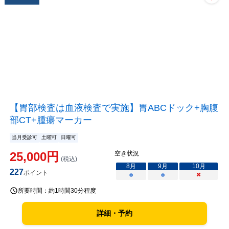
【胃部検査は血液検査で実施】胃ABCドック+胸腹
部CT+腫瘍マーカー
当月受診可
土曜可
日曜可
25,000
円
空き状況
(税込)
8
月
9
月
10
月
227
ポイント
○
○
×
所要時間：
約1時間30分程度
詳細・予約