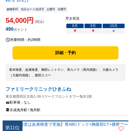
鎮静剤可
当日カード決済可
土曜可
日曜可
54,000
円
空き状況
(税込)
8
月
9
月
10
月
490
ポイント
×
×
○
所要時間：
約2時間
詳細・予約
基本検査、血液検査、胸部レントゲン、胃カメラ（胃内視鏡）、大腸カメラ
（大腸内視鏡）、腹部エコー
ファミリークリニックひきふね
東京都墨田区京島1-36-1マークフロントタワー曳舟1階
駐車場：
なし
京成曳舟駅 / 曳舟駅
第
11
位