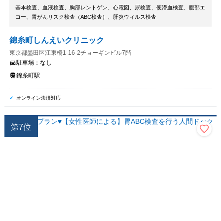
基本検査、血液検査、胸部レントゲン、心電図、尿検査、便潜血検査、腹部エ
コー、胃がんリスク検査（ABC検査）、肝炎ウィルス検査
錦糸町しんえいクリニック
東京都墨田区江東橋1-16-2チョーギンビル7階
駐車場：
なし
錦糸町駅
オンライン決済対応
第
7
位