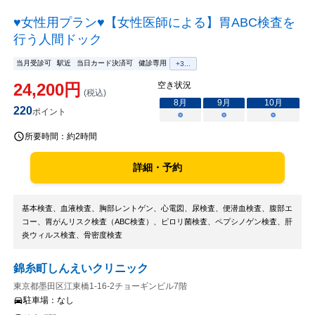
♥女性用プラン♥【女性医師による】胃ABC検査を
行う人間ドック
当月受診可
駅近
当日カード決済可
健診専用
+
3
...
24,200
円
空き状況
(税込)
8
月
9
月
10
月
220
ポイント
○
○
○
所要時間：
約2時間
詳細・予約
基本検査、血液検査、胸部レントゲン、心電図、尿検査、便潜血検査、腹部エ
コー、胃がんリスク検査（ABC検査）、ピロリ菌検査、ペプシノゲン検査、肝
炎ウィルス検査、骨密度検査
錦糸町しんえいクリニック
東京都墨田区江東橋1-16-2チョーギンビル7階
駐車場：
なし