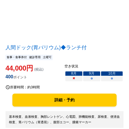
人間ドック(胃バリウム)◆ランチ付
食事・食事券付
健診専用
土曜可
44,000
円
空き状況
(税込)
8
月
9
月
10
月
400
ポイント
×
○
○
所要時間：
約3時間
詳細・予約
基本検査、血液検査、胸部レントゲン、心電図、肺機能検査、尿検査、便潜血
検査、胃バリウム（胃透視）、腹部エコー、腫瘍マーカー