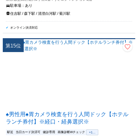
駐車場：
あり
住吉駅 / 森下駅 / 清澄白河駅 / 菊川駅
オンライン決済対応
第
15
位
♠男性用♠胃カメラ検査を行う人間ドック【ホテル
ランチ券付】※経口・経鼻選択※
駅近
当日カード決済可
健診専用
画像診断Wチェック
+
1
...