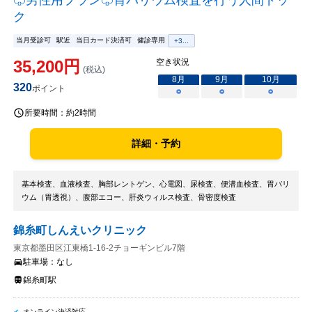
♧男性用プラン♧胃バリウム検査を行う人間ドッ
ク
当月受診可
駅近
当日カード決済可
健診専用
+
3
...
35,200
円
空き状況
(税込)
8
月
9
月
10
月
320
ポイント
○
○
○
所要時間：
約2時間
詳細・予約
基本検査、血液検査、胸部レントゲン、心電図、尿検査、便潜血検査、胃バリ
ウム（胃透視）、腹部エコー、肝炎ウィルス検査、骨密度検査
錦糸町しんえいクリニック
東京都墨田区江東橋1-16-2チョーギンビル7階
駐車場：
なし
錦糸町駅
オンライン決済対応