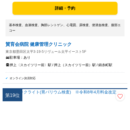
詳細・予約
基本検査、血液検査、胸部レントゲン、心電図、尿検査、便潜血検査、腹部エ
コー
賛育会病院 健康管理クリニック
東京都墨田区太平3-19-5リヴュール太平イースト5F
駐車場：
あり
押上〈スカイツリー前〉駅 / 押上（スカイツリー前）駅 / 錦糸町駅
オンライン決済対応
第
19
位