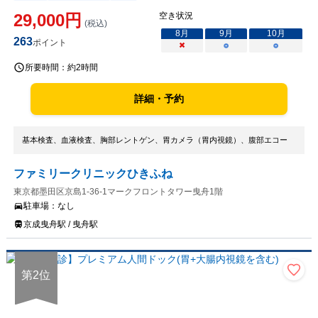
29,000
円
空き状況
(税込)
8
月
9
月
10
月
263
ポイント
×
○
○
所要時間：
約2時間
詳細・予約
基本検査、血液検査、胸部レントゲン、胃カメラ（胃内視鏡）、腹部エコー
ファミリークリニックひきふね
東京都墨田区京島1-36-1マークフロントタワー曳舟1階
駐車場：
なし
京成曳舟駅 / 曳舟駅
第
2
位