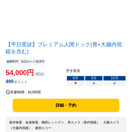
【平日受診】プレミアム人間ドック(胃+大腸内視
鏡を含む)
鎮静剤可
当日カード決済可
54,000
円
空き状況
(税込)
8
月
9
月
10
月
490
ポイント
×
○
○
所要時間：
約2時間
詳細・予約
基本検査、血液検査、胸部レントゲン、胃カメラ（胃内視鏡）、大腸カメラ
（大腸内視鏡）、腹部エコー