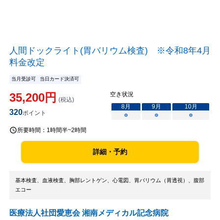
人間ドックライト(胃バリウム検査) ※令和8年4月
料金改定
当月受診可
当日カード決済可
35,200
円
空き状況
(税込)
8
月
9
月
10
月
320
ポイント
○
○
○
所要時間：
1時間半~2時間
詳細・予約
基本検査、血液検査、胸部レントゲン、心電図、胃バリウム（胃透視）、腹部
エコー
医療法人社団愛恵会 湘南メディカル記念病院