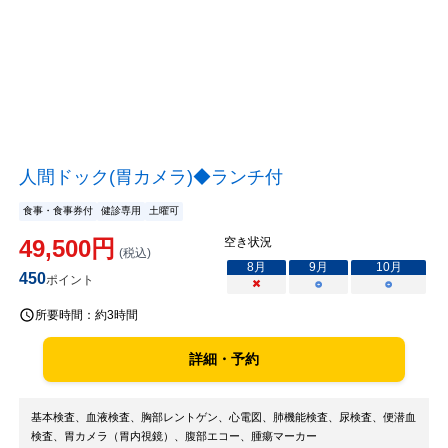
人間ドック(胃カメラ)◆ランチ付
食事・食事券付
健診専用
土曜可
49,500
円
空き状況
(税込)
8
月
9
月
10
月
450
ポイント
×
○
○
所要時間：
約3時間
詳細・予約
基本検査、血液検査、胸部レントゲン、心電図、肺機能検査、尿検査、便潜血
検査、胃カメラ（胃内視鏡）、腹部エコー、腫瘍マーカー