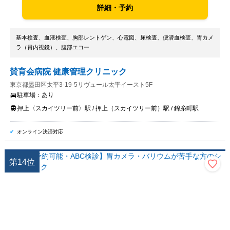
詳細・予約
基本検査、血液検査、胸部レントゲン、心電図、尿検査、便潜血検査、胃カメ
ラ（胃内視鏡）、腹部エコー
賛育会病院 健康管理クリニック
東京都墨田区太平3-19-5リヴュール太平イースト5F
駐車場：
あり
押上〈スカイツリー前〉駅 / 押上（スカイツリー前）駅 / 錦糸町駅
オンライン決済対応
第
14
位