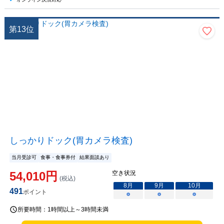
第
13
位
しっかりドック(胃カメラ検査)
当月受診可
食事・食事券付
結果面談あり
54,010
円
空き状況
(税込)
8
月
9
月
10
月
491
ポイント
○
○
○
所要時間：
1時間以上～3時間未満