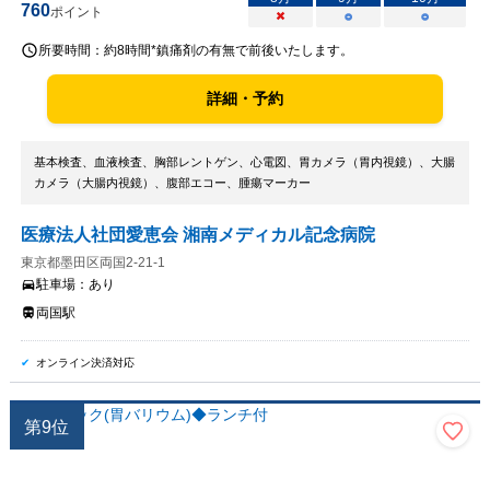
760
ポイント
×
○
○
所要時間：
約8時間*鎮痛剤の有無で前後いたします。
詳細・予約
基本検査、血液検査、胸部レントゲン、心電図、胃カメラ（胃内視鏡）、大腸
カメラ（大腸内視鏡）、腹部エコー、腫瘍マーカー
医療法人社団愛恵会 湘南メディカル記念病院
東京都墨田区両国2-21-1
駐車場：
あり
両国駅
オンライン決済対応
第
9
位