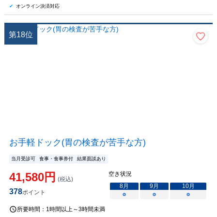
オンライン決済対応
第
18
位
お手軽ドック(胃の検査が苦手な方)
当月受診可
食事・食事券付
結果面談あり
41,580
円
空き状況
(税込)
8
月
9
月
10
月
378
ポイント
○
○
○
所要時間：
1時間以上～3時間未満