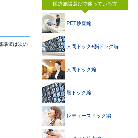
医療施設選びで迷っている方
PET検査編
基準値は次の
人間ドック+脳ドック編
人間ドック編
脳ドック編
レディースドック編