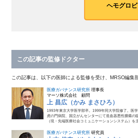
ヘモグロビ
この記事の監修ドクター
この記事は、以下の医師による監修を受け、MRSO編集
医療ガバナンス研究所
理事長
マーソ株式会社 顧問
上 昌広（かみ まさひろ）
1993年東京大学医学部卒。1999年同大学院修了。医
虎の門病院、国立がんセンターにて造血器悪性腫瘍の臨
（現・先端医療社会コミュニケーションシステム）を主宰
医療ガバナンス研究所
研究員