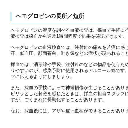
ヘモグロビンの長所／短所
ヘモグロビンの濃度を調べる血液検査は、採血で手軽に
液検査は採血から通常1時間程度で結果を確認できます。
ヘモグロビンの血液検査では、注射針の痛みを苦痛に感
汗、低血圧、顔面蒼白、吐き気などの症状が現われるこ
採血では、消毒綿や手袋、注射針のなどの物品を使うた
りやすいのが、感染予防に使用されるアルコール綿です
フに伝えるようにしましょう。
また、採血の手技によって神経損傷が生じることがあり
ピリッとした刺激を感じたときは、採血の担当スタッフ
すが、ごくまれに長期化することがあります。
なお、採血後には、アザや皮下血種ができることがあり