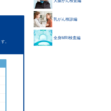
大腸がん検査編
乳がん検診編
全身MRI検査編
ます。