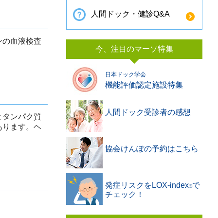
人間ドック・健診Q&A
ンの血液検査
今、注目のマーソ特集
日本ドック学会
機能評価認定施設特集
人間ドック受診者の感想
とタンパク質
あります。ヘ
協会けんぽの予約はこちら
発症リスクをLOX-index
で
®️
チェック！