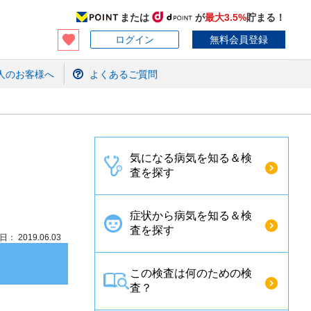
または
が
最大3.5%
貯まる！
ログイン
無料会員登録
人のお客様へ
よくあるご質問
気になる病気を知る＆検
査を探す
症状から病気を知る＆検
査を探す
： 2019.06.03
この検査は何のための検
査？