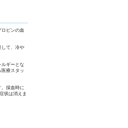
グロビンの血
経して、冷や
レルギーとな
る医療スタッ
す。採血時に
症状は消えま