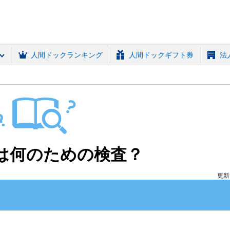
(MRSO)
人間ドックランキング
人間ドックギフト券
法
は何のための検査？
更新日