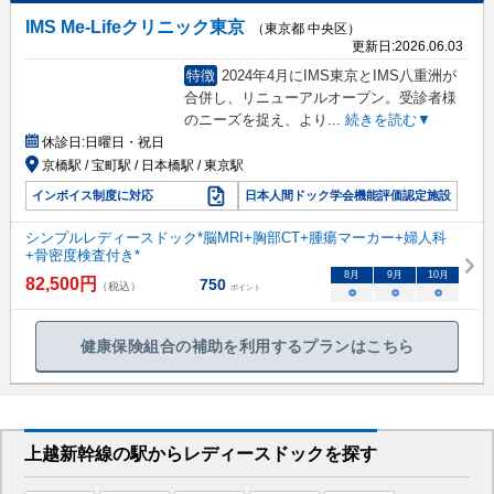
IMS Me-Lifeクリニック東京
（東京都 中央区）
更新日:
2026.06.03
特徴
2024年4月にIMS東京とIMS八重洲が
合併し、リニューアルオープン。受診者様
のニーズを捉え、より
...
続きを読む▼
休診日:
日曜日・祝日
京橋駅 / 宝町駅 / 日本橋駅 / 東京駅
インボイス制度に対応
日本人間ドック学会機能評価認定施設
シンプルレディースドック*脳MRI+胸部CT+腫瘍マーカー+婦人科
+骨密度検査付き*
8
月
9
月
10
月
82,500
円
750
（税込）
ポイント
○
○
○
健康保険組合の補助を利用するプランはこちら
上越新幹線
の駅から
レディースドックを
探す