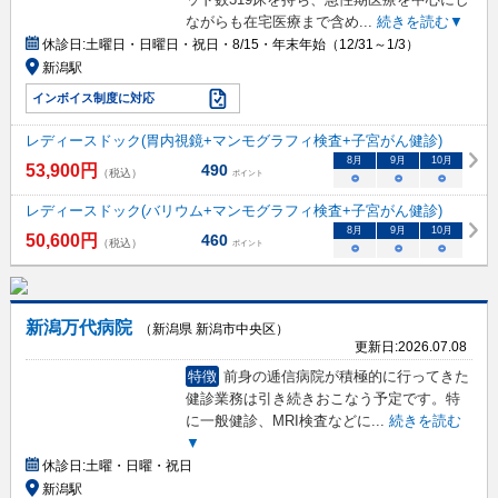
ながらも在宅医療まで含め
...
続きを読む▼
休診日:
土曜日・日曜日・祝日・8/15・年末年始（12/31～1/3）
新潟駅
インボイス制度に対応
レディースドック(胃内視鏡+マンモグラフィ検査+子宮がん健診)
8
月
9
月
10
月
53,900
円
490
（税込）
ポイント
○
○
○
レディースドック(バリウム+マンモグラフィ検査+子宮がん健診)
8
月
9
月
10
月
50,600
円
460
（税込）
ポイント
○
○
○
新潟万代病院
（新潟県 新潟市中央区）
更新日:
2026.07.08
特徴
前身の逓信病院が積極的に行ってきた
健診業務は引き続きおこなう予定です。特
に一般健診、MRI検査などに
...
続きを読む
▼
休診日:
土曜・日曜・祝日
新潟駅