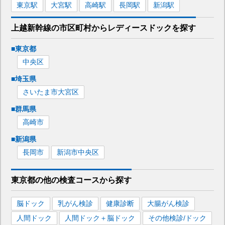
東京
駅
大宮
駅
高崎
駅
長岡
駅
新潟
駅
上越新幹線
の市区町村から
レディースドックを
探す
■
東京都
中央区
■
埼玉県
さいたま市大宮区
■
群馬県
高崎市
■
新潟県
長岡市
新潟市中央区
東京都
の
他の
検査コースから探す
脳ドック
乳がん検診
健康診断
大腸がん検診
人間ドック
人間ドック＋脳ドック
その他検診/ドック