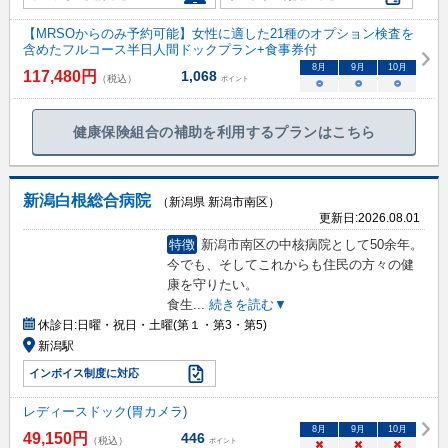
【MRSOからのみ予約可能】女性に適した21種のオプション検査を
含めたフルコース半日人間ドックプラン+食事券付
8
月
9
月
10
月
117,480
円
1,068
（税込）
ポイント
○
○
○
健康保険組合の補助を利用するプランはこちら
新潟白根総合病院
（新潟県 新潟市南区）
更新日:
2026.08.01
特徴
新潟市南区の中核病院として50余年。
今でも、そしてこれからも住民の方々の健
康を守りたい。
食生
...
続きを読む▼
休診日:
日曜・祝日・土曜(第１・第3・第5)
新潟駅
インボイス制度に対応
レディースドック(胃カメラ)
8
月
9
月
10
月
49,150
円
446
（税込）
ポイント
×
×
×