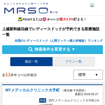
または
が
最大3.5%
貯まる！
上越新幹線沿線
で
レディースドック
が予約できる
医療施設
一覧
全国のレディースドック（人間ドック＋婦人科検診）ランキング
検索条件を変更する
▼
施設一覧
プラン一覧
11
全
件中
1
〜
11
件表示
MYメディカルクリニック大手町
（東京都 千代田区）
更新日:
2026.05.27
特徴
【MYメディカルクリニック大手町の4