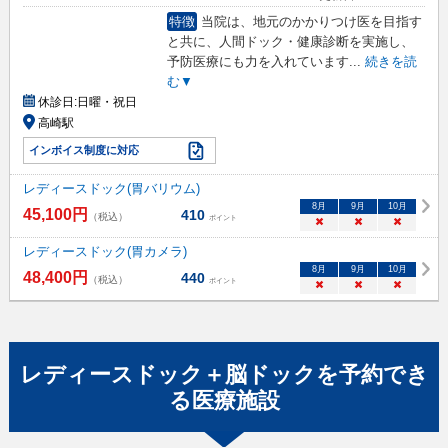
特徴
当院は、地元のかかりつけ医を目指す
と共に、人間ドック・健康診断を実施し、
予防医療にも力を入れています
...
続きを読
む▼
休診日:
日曜・祝日
高崎駅
インボイス制度に対応
レディースドック(胃バリウム)
8
月
9
月
10
月
45,100
円
410
（税込）
ポイント
×
×
×
レディースドック(胃カメラ)
8
月
9
月
10
月
48,400
円
440
（税込）
ポイント
×
×
×
レディースドック＋脳ドック
を予約でき
る
医療施設