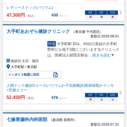
レディースドック(バリウム)
8
月
9
月
10
月
47,300
円
430
（税込）
ポイント
×
×
×
大手町あおぞら健診クリニック
（東京都 千代田区）
更新日:
2026.08.01
特徴
大手町駅 B2a、A5出口直結の大手町
野村ビル地下1階にございます当クリニック
は、医療法人財団京映会
...
続きを読む▼
休診日:
土日・祝日
大手町駅 / 東京駅
インボイス制度に対応
人間ドック健診Dコース(バリウム)+子宮細胞診(医師採取)+マンモ
+乳腺エコー
8
月
9
月
10
月
52,450
円
476
（税込）
ポイント
×
○
○
七條胃腸科内科医院
（新潟県 長岡市）
更新日:
2026.07.31