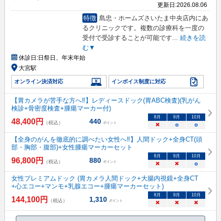
更新日:
2026.08.06
特徴
島忠・ホームズさいたま中央店内にあ
るクリニックです。複数の診療科を一度の
受付で受診することが可能です
...
続きを読
む▼
休診日:
日祭日、年末年始
大宮駅
オンライン決済対応
インボイス制度に対応
【胃カメラが苦手な方へ‼】レディースドック(胃ABC検査)(乳がん
検診+骨密度検査+腫瘍マーカー付)
8
月
9
月
10
月
48,400
円
440
（税込）
ポイント
×
○
○
【全身のがんを徹底的に調べたい女性へ‼】人間ドック+全身CT(頭
部・胸部・腹部)+女性腫瘍マーカーセット
8
月
9
月
10
月
96,800
円
880
（税込）
ポイント
×
×
○
女性プレミアムドック (胃カメラ人間ドック+大腸内視鏡+全身CT
+心エコー+マンモ+乳腺エコー+腫瘍マーカーセット)
8
月
9
月
10
月
144,100
円
1,310
（税込）
ポイント
×
×
×