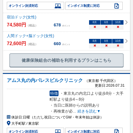
オンライン決済対応
インボイス制度に対応
宿泊ドック(女性)
8
月
9
月
10
月
74,580
円
678
（税込）
ポイント
×
×
×
人間ドック+脳ドック(女性)
8
月
9
月
10
月
72,600
円
660
（税込）
ポイント
×
×
×
健康保険組合の補助を利用するプランはこちら
アムス丸の内パレスビルクリニック
（東京都 千代田区）
更新日:
2026.07.31
特徴
・東京丸の内北口より徒歩8分・大手
町駅より徒歩4～8分
・当日に医師からの説明あり
・再検査が必
...
続きを読む▼
休診日:
日曜（ただし祝日についてGW・年末年始は休診）
大手町駅 / 東京駅
オンライン決済対応
インボイス制度に対応