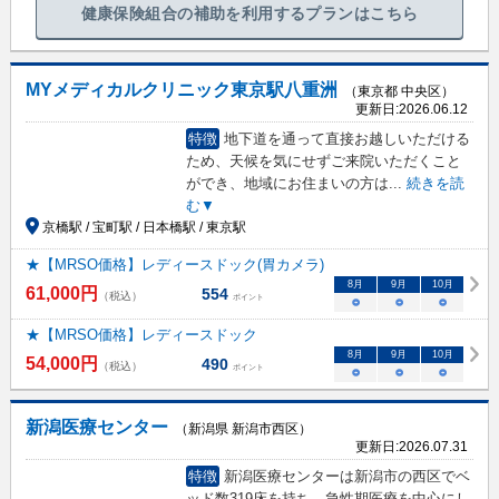
健康保険組合の補助を利用するプランはこちら
MYメディカルクリニック東京駅八重洲
（東京都 中央区）
更新日:
2026.06.12
特徴
地下道を通って直接お越しいただける
ため、天候を気にせずご来院いただくこと
ができ、地域にお住まいの方は
...
続きを読
む▼
京橋駅 / 宝町駅 / 日本橋駅 / 東京駅
★【MRSO価格】レディースドック(胃カメラ)
8
月
9
月
10
月
61,000
円
554
（税込）
ポイント
○
○
○
★【MRSO価格】レディースドック
8
月
9
月
10
月
54,000
円
490
（税込）
ポイント
○
○
○
新潟医療センター
（新潟県 新潟市西区）
更新日:
2026.07.31
特徴
新潟医療センターは新潟市の西区でベ
ッド数319床を持ち、急性期医療を中心にし