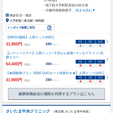
つの特徴】
・地下鉄大手町駅直結の好立地
・大腸内視鏡検査可
...
続きを読む▼
休診日:
日・祝日
大手町駅 / 東京駅 / 神田駅
インボイス制度に対応
【MRSO価格】人間ドック(ABC)
8
月
9
月
10
月
31,900
円
290
（税込）
ポイント
○
○
○
【レディースデイ】人間ドック+子宮がん検査+マンモグラフィ+乳
腺エコー
8
月
9
月
10
月
54,400
円
494
（税込）
ポイント
×
×
×
【★閑散期プラン \5000 QUOカード特典付き★】人間ドック(ABC)
8
月
9
月
10
月
31,900
円
290
（税込）
ポイント
×
×
×
健康保険組合の補助を利用するプランはこちら
さいたま中央クリニック
（埼玉県 さいたま市中央区）