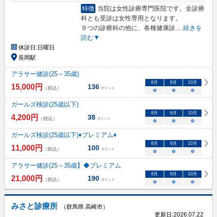
特徴
当院は女性診療専門医院です。全診療
科とも受診は女性専用となります。
９つの診療科の他に、各種健康診
...
続きを
読む▼
休診日:
日曜日
長岡駅
アラサー健診(25～35歳)
8
月
9
月
10
月
15,000
円
136
（税込）
ポイント
○
○
○
ガールズ検診(25歳以下)
8
月
9
月
10
月
4,200
円
38
（税込）
ポイント
○
○
○
ガールズ検診(25歳以下)♦プレミアム♦
8
月
9
月
10
月
11,000
円
100
（税込）
ポイント
○
○
○
アラサー健診(25～35歳】◆プレミアム
8
月
9
月
10
月
21,000
円
190
（税込）
ポイント
○
○
○
みさと診療所
（群馬県 高崎市）
更新日:
2026.07.22