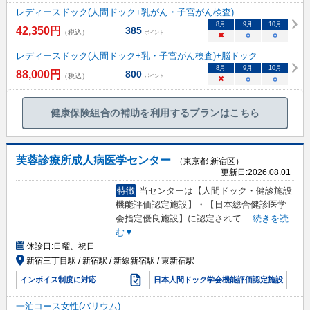
レディースドック(人間ドック+乳がん・子宮がん検査)
8
月
9
月
10
月
42,350
円
385
（税込）
ポイント
×
○
○
レディースドック(人間ドック+乳・子宮がん検査)+脳ドック
8
月
9
月
10
月
88,000
円
800
（税込）
ポイント
×
○
○
健康保険組合の補助を利用するプランはこちら
芙蓉診療所成人病医学センター
（東京都 新宿区）
更新日:
2026.08.01
特徴
当センターは【人間ドック・健診施設
機能評価認定施設】・【日本総合健診医学
会指定優良施設】に認定されて
...
続きを読
む▼
休診日:
日曜、祝日
新宿三丁目駅 / 新宿駅 / 新線新宿駅 / 東新宿駅
インボイス制度に対応
日本人間ドック学会機能評価認定施設
一泊コース女性(バリウム)