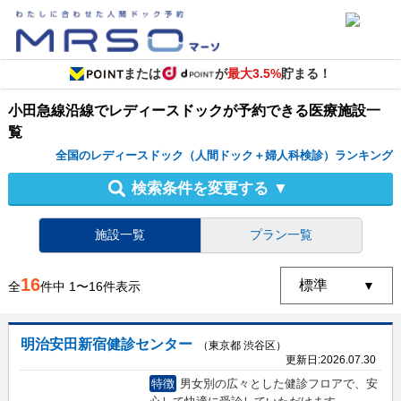
または
が
最大3.5%
貯まる！
小田急線沿線
で
レディースドック
が予約できる
医療施設
一
覧
全国のレディースドック（人間ドック＋婦人科検診）ランキング
検索条件を変更する
▼
施設一覧
プラン一覧
16
全
件中
1
〜
16
件表示
明治安田新宿健診センター
（東京都 渋谷区）
更新日:
2026.07.30
特徴
男女別の広々とした健診フロアで、安