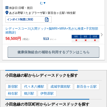
む▼
休診日:
日曜・祝日
あざみ野駅 / たまプラーザ駅 / 新百合ヶ丘駅 / 柿生駅
インボイス制度に対応
レディースコース(人間ドック+脳MRI+MRA+乳がん検査+子宮頸部
細胞診)
8
月
9
月
10
月
56,500
円
513
（税込）
ポイント
×
×
×
健康保険組合の補助を利用するプランはこちら
小田急線
の駅から
レディースドックを
探す
新宿
駅
代々木八幡
駅
成城学園前
駅
新百合ヶ丘
駅
柿生
駅
鶴川
駅
伊勢原
駅
小田急線
の市区町村から
レディースドックを
探す