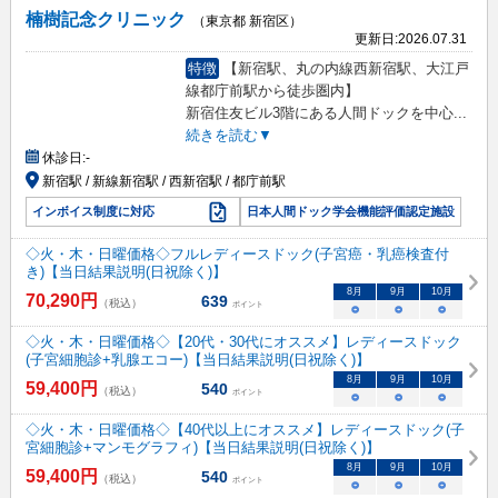
楠樹記念クリニック
（東京都 新宿区）
更新日:
2026.07.31
特徴
【新宿駅、丸の内線西新宿駅、大江戸
線都庁前駅から徒歩圏内】
新宿住友ビル3階にある人間ドックを中心
...
続きを読む▼
休診日:
-
新宿駅 / 新線新宿駅 / 西新宿駅 / 都庁前駅
インボイス制度に対応
日本人間ドック学会機能評価認定施設
◇火・木・日曜価格◇フルレディースドック(子宮癌・乳癌検査付
き)【当日結果説明(日祝除く)】
8
月
9
月
10
月
70,290
円
639
（税込）
ポイント
○
○
○
◇火・木・日曜価格◇【20代・30代にオススメ】レディースドック
(子宮細胞診+乳腺エコー)【当日結果説明(日祝除く)】
8
月
9
月
10
月
59,400
円
540
（税込）
ポイント
○
○
○
◇火・木・日曜価格◇【40代以上にオススメ】レディースドック(子
宮細胞診+マンモグラフィ)【当日結果説明(日祝除く)】
8
月
9
月
10
月
59,400
円
540
（税込）
ポイント
○
○
○