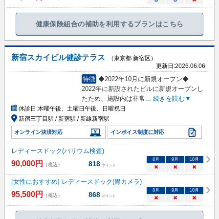
○
○
×
健康保険組合の補助を利用するプランはこちら
新宿スカイビル健診テラス
（東京都 新宿区）
更新日:
2026.06.06
特徴
◆2022年10月に新規オープン◆
2022年に新設されたビルに新規オープンし
たため、施設内は非常
...
続きを読む▼
休診日:
木曜午後、土曜日午後、日曜祝日
新宿三丁目駅 / 新宿駅 / 新線新宿駅
オンライン決済対応
インボイス制度に対応
レディースドック(バリウム検査)
8
月
9
月
10
月
90,000
円
818
（税込）
ポイント
×
×
×
[女性におすすめ] レディースドック(胃カメラ)
8
月
9
月
10
月
95,500
円
868
（税込）
ポイント
×
×
×