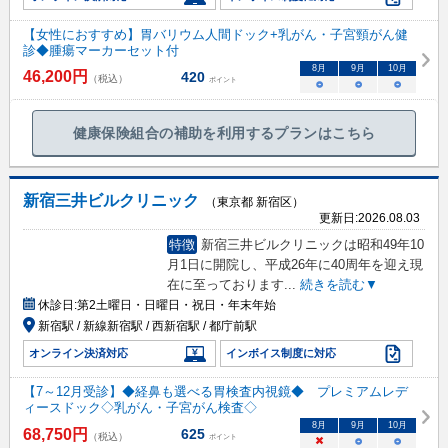
【女性におすすめ】胃バリウム人間ドック+乳がん・子宮頸がん健
診◆腫瘍マーカーセット付
8
月
9
月
10
月
46,200
円
420
（税込）
ポイント
○
○
○
健康保険組合の補助を利用するプランはこちら
新宿三井ビルクリニック
（東京都 新宿区）
更新日:
2026.08.03
特徴
新宿三井ビルクリニックは昭和49年10
月1日に開院し、平成26年に40周年を迎え現
在に至っております
...
続きを読む▼
休診日:
第2土曜日・日曜日・祝日・年末年始
新宿駅 / 新線新宿駅 / 西新宿駅 / 都庁前駅
オンライン決済対応
インボイス制度に対応
【7～12月受診】◆経鼻も選べる胃検査内視鏡◆ プレミアムレデ
ィースドック◇乳がん・子宮がん検査◇
8
月
9
月
10
月
68,750
円
625
（税込）
ポイント
×
○
○