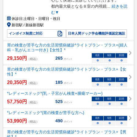
心して快適に受診していただけます。
都内最大級となる８室の内視鏡
...
続きを読
む▼
休診日:
土曜日・日曜日・祝日
新宿駅 / 新線新宿駅
インボイス制度に対応
日本人間ドック学会機能評価認定施設
胃の検査が苦手な方の生活習慣病健診*ライトプラン・プラス+(婦人
科・乳がんエコー付き)【女性】*
8
月
9
月
10
月
29,150
円
265
（税込）
ポイント
○
○
○
胃の検査が苦手な方の生活習慣病健診*ライトプラン・プラス+【女
性】*
8
月
9
月
10
月
20,350
円
185
（税込）
ポイント
○
○
○
*レディースドック*(乳・子宮がん検査+腫瘍マーカー)
8
月
9
月
10
月
57,750
円
525
（税込）
ポイント
○
○
○
*レディースドック*(胃の検査が苦手な方へ)
8
月
9
月
10
月
53,990
円
490
（税込）
ポイント
○
○
○
胃の検査が苦手な方の生活習慣病健診*ライトプラン・プラス+【男
性】*