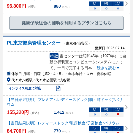
8
月
9
月
10
月
96,800
円
880
（税込）
ポイント
○
○
○
健康保険組合の補助を利用するプランはこちら
PL東京健康管理センター
（東京都 渋谷区）
更新日:
2026.07.14
特徴
当センターは昭和45年（1970年）に自
動分析装置とコンピュータシステムによっ
て、一日で完了する日本
...
続きを読む▼
休診日:
月曜・日曜（第2・4・5）・年末年始・ＧＷ・夏季休暇
代々木八幡駅 / 代々木公園駅 / 渋谷駅
インボイス制度に対応
【当日結果説明】プレミアムレディースドック(脳・肺ドック)*バリ
ウム
8
月
9
月
10
月
155,320
円
1,412
（税込）
ポイント
○
○
×
【当日結果説明】レディースドック*乳房検査*子宮検査*バリウム
8
月
9
月
10
月
84,700
円
770
（税込）
ポイント