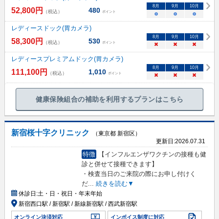
8
月
9
月
10
月
52,800
円
480
（税込）
ポイント
○
○
○
レディースドック(胃カメラ)
8
月
9
月
10
月
58,300
円
530
（税込）
ポイント
×
×
×
レディースプレミアムドック(胃カメラ)
8
月
9
月
10
月
111,100
円
1,010
（税込）
ポイント
×
×
×
健康保険組合の補助を利用するプランはこちら
新宿桜十字クリニック
（東京都 新宿区）
更新日:
2026.07.31
特徴
【インフルエンザワクチンの接種も健
診と併せて接種できます】
・検査当日のご来院の際にお申し付けく
だ
...
続きを読む▼
休診日:
土・日・祝日・年末年始
新宿西口駅 / 新宿駅 / 新線新宿駅 / 西武新宿駅
オンライン決済対応
インボイス制度に対応