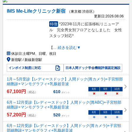
IMS Me-Lifeクリニック新宿
（東京都 渋谷区）
更新日:
2026.08.06
特徴
*2023年11月に拡張移転リニューア
ル 完全男女別フロアとなしました 女性
スタッフ対応*
【
...
続きを読む▼
休診日:
土曜PM、日曜、祝日
新宿駅 / 新線新宿駅
インボイス制度に対応
日本人間ドック学会機能評価認定施設
1月～5月受診【レディースドック】人間ドック(胃カメラ)+子宮頸部
細胞診+マンモグラフィ+乳腺超音波
8
月
9
月
10
月
67,100
円
610
（税込）
ポイント
×
×
×
6月～12月受診【レディースドック】人間ドック(胃ABC)+子宮頸部
細胞診+マンモグラフィ+乳腺超音波
8
月
9
月
10
月
57,200
円
520
（税込）
ポイント
○
○
○
6月～12月受診【レディースドック】人間ドック(胃カメラ)+子宮頸
部細胞診+マンモグラフィ+乳腺超音波