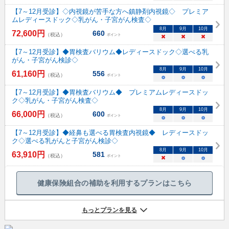
【7～12月受診】◇内視鏡が苦手な方へ鎮静剤内視鏡◇ プレミア
ムレディースドック◇乳がん・子宮がん検査◇
8
月
9
月
10
月
72,600
円
660
（税込）
ポイント
×
×
×
【7～12月受診】◆胃検査バリウム◆レディースドック◇選べる乳
がん・子宮がん検診◇
8
月
9
月
10
月
61,160
円
556
（税込）
ポイント
○
○
○
【7～12月受診】◆胃検査バリウム◆ プレミアムレディースドッ
ク◇乳がん・子宮がん検査◇
8
月
9
月
10
月
66,000
円
600
（税込）
ポイント
○
○
○
【7～12月受診】◆経鼻も選べる胃検査内視鏡◆ レディースドッ
ク◇選べる乳がんと子宮がん検診◇
8
月
9
月
10
月
63,910
円
581
（税込）
ポイント
×
○
○
健康保険組合の補助を利用するプランはこちら
もっとプランを見る