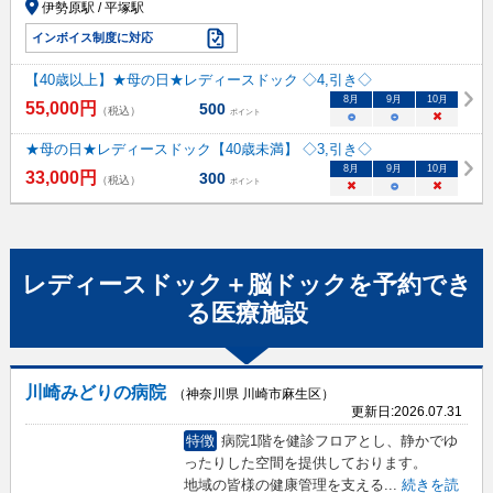
伊勢原駅 / 平塚駅
インボイス制度に対応
【40歳以上】★母の日★レディースドック ◇4,引き◇
8
月
9
月
10
月
55,000
円
500
（税込）
ポイント
○
○
×
★母の日★レディースドック【40歳未満】 ◇3,引き◇
8
月
9
月
10
月
33,000
円
300
（税込）
ポイント
×
○
×
レディースドック＋脳ドック
を予約でき
る
医療施設
川崎みどりの病院
（神奈川県 川崎市麻生区）
更新日:
2026.07.31
特徴
病院1階を健診フロアとし、静かでゆ
ったりした空間を提供しております。
地域の皆様の健康管理を支える
...
続きを読