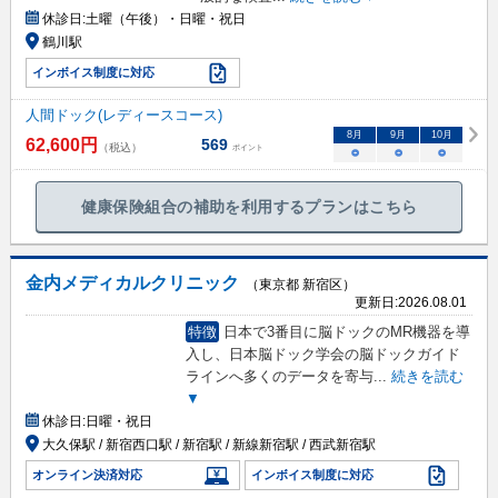
休診日:
土曜（午後）・日曜・祝日
鶴川駅
インボイス制度に対応
人間ドック(レディースコース)
8
月
9
月
10
月
62,600
円
569
（税込）
ポイント
○
○
○
健康保険組合の補助を利用するプランはこちら
金内メディカルクリニック
（東京都 新宿区）
更新日:
2026.08.01
特徴
日本で3番目に脳ドックのMR機器を導
入し、日本脳ドック学会の脳ドックガイド
ラインへ多くのデータを寄与
...
続きを読む
▼
休診日:
日曜・祝日
大久保駅 / 新宿西口駅 / 新宿駅 / 新線新宿駅 / 西武新宿駅
オンライン決済対応
インボイス制度に対応