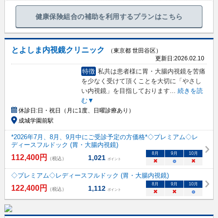
健康保険組合の補助を利用するプランはこちら
とよしま内視鏡クリニック
（東京都 世田谷区）
更新日:
2026.02.10
特徴
私共は患者様に胃・大腸内視鏡を苦痛
を少なく受けて頂くことを大切に「やさし
い内視鏡」を目指しております
...
続きを読
む▼
休診日:
日・祝日（月に1度、日曜診療あり）
成城学園前駅
*2026年7月、8月、9月中にご受診予定の方価格*◇プレミアム◇レ
ディースフルドック (胃・大腸内視鏡)
8
月
9
月
10
月
112,400
円
1,021
（税込）
ポイント
×
○
×
◇プレミアム◇レディースフルドック (胃・大腸内視鏡)
8
月
9
月
10
月
122,400
円
1,112
（税込）
ポイント
×
×
○