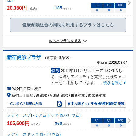
8
月
9
月
10
月
20,350
円
185
（税込）
ポイント
○
○
○
健康保険組合の補助を利用するプランはこちら
もっとプランを見る
新宿健診プラザ
（東京都 新宿区）
更新日:
2026.08.04
特徴
2018年1月にリニューアルOPENし
て、快適なアメニティと充実した検査メニ
ューをご用意しています。
...
続きを読む▼
休診日:
日曜・祝日
新宿三丁目駅 / 新宿駅 / 新線新宿駅 / 東新宿駅 / 西武新宿駅
インボイス制度に対応
日本人間ドック学会機能評価認定施設
レディースプレミアムドック(胃バリウム)
8
月
9
月
10
月
105,600
円
960
（税込）
ポイント
○
○
○
レディースドック(胃バリウム)