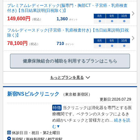
プレミアムレディースドック(脳専門・胸部CT・子宮癌・乳癌検査
付き)【当日結果説明(日祝除く)】
8
月
9
月
10
月
149,600
円
1,360
（税込）
ポイント
○
○
○
フルレディースドック(子宮癌・乳癌検査付き)【当日結果説明(日祝
除く)】
8
月
9
月
10
月
78,100
円
710
（税込）
ポイント
○
○
○
健康保険組合の補助を利用するプランはこちら
もっとプランを見る
新宿NSビルクリニック
（東京都 新宿区）
更新日:
2026.07.29
特徴
当クリニックは消化器を専門とする医
療機関です。ベテランのスタッフによるき
め細かいチェックと皆様方との
...
続きを読
む▼
休診日:
日・祝日・第2土曜日
新宿駅 / 新線新宿駅 / 都庁前駅