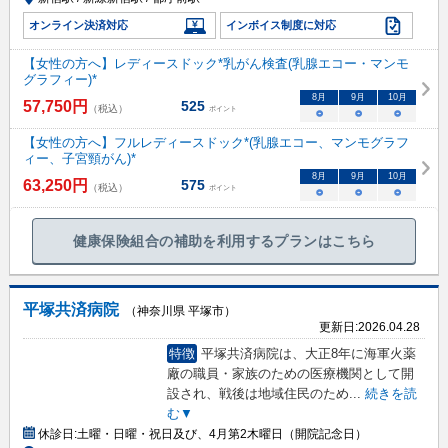
オンライン決済対応
インボイス制度に対応
【女性の方へ】レディースドック*乳がん検査(乳腺エコー・マンモ
グラフィー)*
8
月
9
月
10
月
57,750
円
525
（税込）
ポイント
○
○
○
【女性の方へ】フルレディースドック*(乳腺エコー、マンモグラフ
ィー、子宮頸がん)*
8
月
9
月
10
月
63,250
円
575
（税込）
ポイント
○
○
○
健康保険組合の補助を利用するプランはこちら
平塚共済病院
（神奈川県 平塚市）
更新日:
2026.04.28
特徴
平塚共済病院は、大正8年に海軍火薬
廠の職員・家族のための医療機関として開
設され、戦後は地域住民のため
...
続きを読
む▼
休診日:
土曜・日曜・祝日及び、4月第2木曜日（開院記念日）