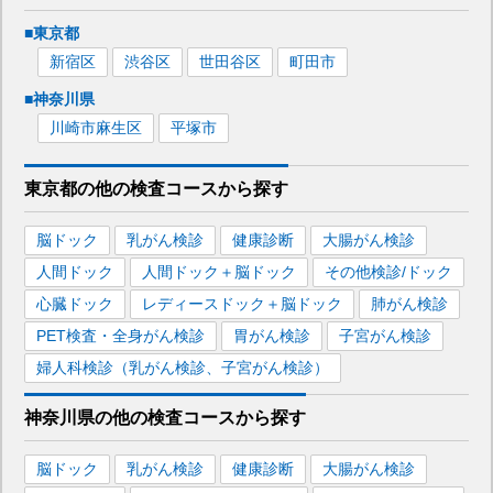
■
東京都
新宿区
渋谷区
世田谷区
町田市
■
神奈川県
川崎市麻生区
平塚市
東京都
の
他の
検査コースから探す
脳ドック
乳がん検診
健康診断
大腸がん検診
人間ドック
人間ドック＋脳ドック
その他検診/ドック
心臓ドック
レディースドック＋脳ドック
肺がん検診
PET検査・全身がん検診
胃がん検診
子宮がん検診
婦人科検診（乳がん検診、子宮がん検診）
神奈川県
の
他の
検査コースから探す
脳ドック
乳がん検診
健康診断
大腸がん検診