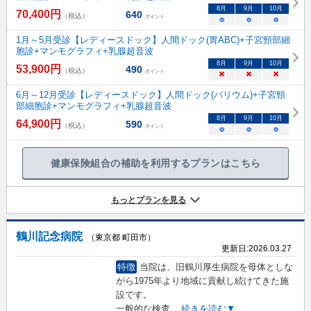
8
月
9
月
10
月
70,400
円
640
（税込）
ポイント
○
○
○
1月～5月受診【レディースドック】人間ドック(胃ABC)+子宮頸部細
胞診+マンモグラフィ+乳腺超音波
8
月
9
月
10
月
53,900
円
490
（税込）
ポイント
×
×
×
6月～12月受診【レディースドック】人間ドック(バリウム)+子宮頸
部細胞診+マンモグラフィ+乳腺超音波
8
月
9
月
10
月
64,900
円
590
（税込）
ポイント
○
○
○
健康保険組合の補助を利用するプランはこちら
もっとプランを見る
鶴川記念病院
（東京都 町田市）
更新日:
2026.03.27
特徴
当院は、旧鶴川厚生病院を母体としな
がら1975年より地域に貢献し続けてきた施
設です。
一般的な検査
...
続きを読む▼