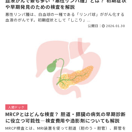
血液がんで最も多い「悪性リンパ腫」とは？ 初期症状
や早期発見のための検査を解説
悪性リンパ腫は、白血球の一種である「リンパ球」ががん化する
血液のがんです。初期症状として「しこり」...
公開日：
2026.01.30
人間ドック
MRCPとはどんな検査？ 胆道・膵臓の病気の早期診断
に役立つ可能性―検査費用や造影剤についても解説
MRCP検査とは、MRI装置を使って胆道（胆のう・胆管）、膵管を