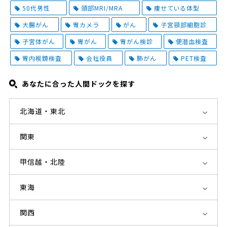
50代男性
頭部MRI/MRA
痩せている体型
大腸がん
胃カメラ
がん
子宮頸部細胞診
子宮体がん
胃がん
胃がん検診
便潜血検査
胃内視鏡検査
会社役員
肺がん
PET検査
あなたに合った人間ドックを探す
北海道・東北
関東
甲信越・北陸
東海
関西