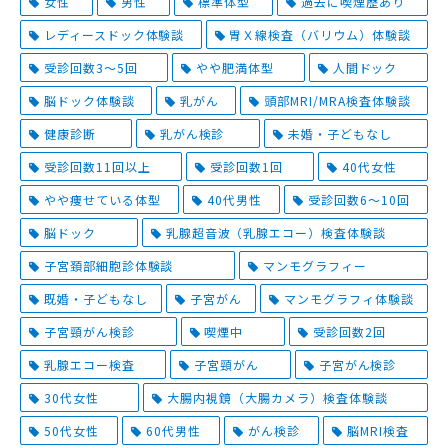
女性
男性
標準体型
過去に喫煙歴あり
レディースドック体験談
胃Ｘ線検査（バリウム）体験談
受診回数3～5回
やや肥満体型
人間ドック
脳ドック体験談
乳がん
頭部MRI/MRA検査体験談
健康診断
乳がん検診
未婚・子どもなし
受診回数11回以上
受診回数1回
40代女性
やや痩せている体型
40代男性
受診回数6～10回
脳ドック
乳腺超音波（乳腺エコー）検査体験談
子宮頚部細胞診体験談
マンモグラフィー
既婚・子どもなし
子宮がん
マンモグラフィ体験談
子宮頸がん検診
喫煙中
受診回数2回
乳腺エコー検査
子宮頸がん
子宮がん検診
30代女性
大腸内視鏡（大腸カメラ）検査体験談
50代女性
60代男性
がん検診
脳MRI検査