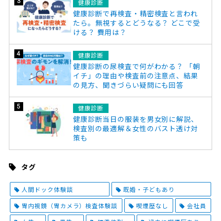
健康診断
健康診断で再検査・精密検査と言われ
たら。無視するとどうなる？ どこで受
ける？ 費用は？
健康診断
健康診断の尿検査で何がわかる？ 「朝
イチ」の理由や検査前の注意点、結果
の見方、聞きづらい疑問にも回答
健康診断
健康診断当日の服装を男女別に解説、
検査別の最適解＆女性のバスト透け対
策も
タグ
人間ドック体験談
既婚・子どもあり
胃内視鏡（胃カメラ）検査体験談
喫煙歴なし
会社員