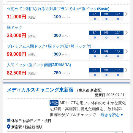
☆初めてご利用される方対象プランです☆*脳ドック(Basic)
8
月
9
月
10
月
11,000
円
100
（税込）
ポイント
○
○
○
脳ドック
8
月
9
月
10
月
33,000
円
300
（税込）
ポイント
○
○
○
プレミアム人間ドック+脳ドック(脳+肺ドック付)
8
月
9
月
10
月
99,000
円
900
（税込）
ポイント
○
○
○
人間ドック+脳ドック(頭部MRI/MRA)
8
月
9
月
10
月
82,500
円
750
（税込）
ポイント
○
○
○
メディカルスキャニング東新宿
（東京都 新宿区）
更新日:
2026.07.31
特徴
MRI・CTを用い、体内のかすかな変化
を鮮明・高画質に捉えた画像を、放射線科
担当医がダブルチェックで
...
続きを読む▼
休診日:
休診日／日・祝日
新宿駅 / 新線新宿駅