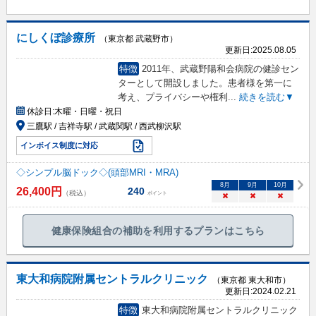
にしくぼ診療所
（東京都 武蔵野市）
更新日:
2025.08.05
特徴
2011年、武蔵野陽和会病院の健診セン
ターとして開設しました。患者様を第一に
考え、プライバシーや権利
...
続きを読む▼
休診日:
木曜・日曜・祝日
三鷹駅 / 吉祥寺駅 / 武蔵関駅 / 西武柳沢駅
インボイス制度に対応
◇シンプル脳ドック◇(頭部MRI・MRA)
8
月
9
月
10
月
26,400
円
240
（税込）
ポイント
×
×
×
健康保険組合の補助を利用するプランはこちら
東大和病院附属セントラルクリニック
（東京都 東大和市）
更新日:
2024.02.21
特徴
東大和病院附属セントラルクリニック