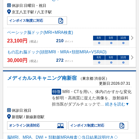
休診日:
日曜日・祝日
京王八王子駅 / 八王子駅
インボイス制度に対応
ベーシック脳ドック(MRI+MRA検査)
8
月
9
月
10
月
23,100
円
210
（税込）
ポイント
○
○
○
もの忘れ脳ドック(頭部MRI・MRA+頚部MRA+VSRAD)
8
月
9
月
10
月
30,000
円
272
（税込）
ポイント
○
○
○
メディカルスキャニング南新宿
（東京都 渋谷区）
更新日:
2026.07.31
特徴
MRI・CTを用い、体内のかすかな変化
を鮮明・高画質に捉えた画像を、放射線科
担当医がダブルチェックで
...
続きを読む▼
休診日:
祝日
新宿駅 / 新線新宿駅
オンライン決済対応
インボイス制度に対応
脳MRI、MRA、DWI + 頚動脈MRA検査◇当日結果説明付き◇