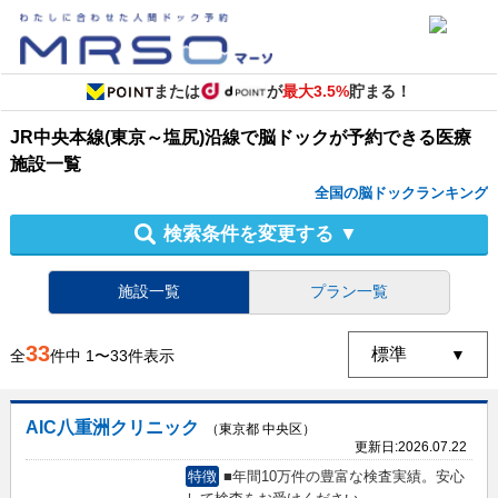
または
が
最大3.5%
貯まる！
JR中央本線(東京～塩尻)沿線
で
脳ドック
が予約できる
医療
施設
一覧
全国の脳ドックランキング
検索条件を変更する
▼
施設一覧
プラン一覧
33
全
件中
1
〜
33
件表示
AIC八重洲クリニック
（東京都 中央区）
更新日:
2026.07.22
特徴
■年間10万件の豊富な検査実績。安心