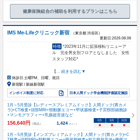
健康保険組合の補助を利用するプランはこちら
IMS Me-Lifeクリニック新宿
（東京都 渋谷区）
更新日:
2026.08.06
特徴
*2023年11月に拡張移転リニューア
ル 完全男女別フロアとなしました 女性
スタッフ対応*
【
...
続きを読む▼
休診日:
土曜PM、日曜、祝日
新宿駅 / 新線新宿駅
インボイス制度に対応
日本人間ドック学会機能評価認定施設
1月～5月受診【レディースプレミアムドック】人間ドック(胃カメ
ラ)+CT検査+頭部MRI+頸動脈エコー+甲状腺検査+子宮頸部細胞診
+マンモグラフィー+乳腺超音波など
8
月
9
月
10
月
156,640
円
1,424
（税込）
ポイント
×
×
×
1月～5月受診【メンズプレミアムドック】人間ドック(胃カメラ)+C
T検査+頭部MRI+頸動脈エコー+甲状腺検査+前立腺超音波+腫瘍マ