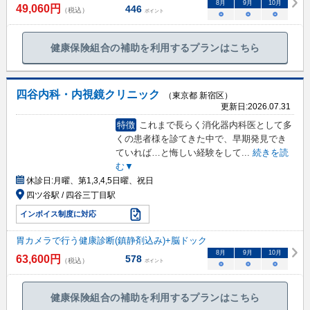
8
月
9
月
10
月
49,060
円
446
（税込）
ポイント
○
○
○
健康保険組合の補助を利用するプランはこちら
四谷内科・内視鏡クリニック
（東京都 新宿区）
更新日:
2026.07.31
特徴
これまで長らく消化器内科医として多
くの患者様を診てきた中で、早期発見でき
ていれば…と悔しい経験をして
...
続きを読
む▼
休診日:
月曜、第1,3,4,5日曜、祝日
四ツ谷駅 / 四谷三丁目駅
インボイス制度に対応
胃カメラで行う健康診断(鎮静剤込み)+脳ドック
8
月
9
月
10
月
63,600
円
578
（税込）
ポイント
○
○
○
健康保険組合の補助を利用するプランはこちら