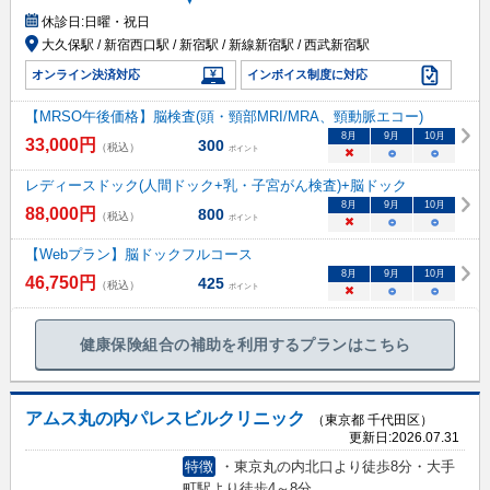
休診日:
日曜・祝日
大久保駅 / 新宿西口駅 / 新宿駅 / 新線新宿駅 / 西武新宿駅
オンライン決済対応
インボイス制度に対応
【MRSO午後価格】脳検査(頭・頸部MRI/MRA、頸動脈エコー)
8
月
9
月
10
月
33,000
円
300
（税込）
ポイント
×
○
○
レディースドック(人間ドック+乳・子宮がん検査)+脳ドック
8
月
9
月
10
月
88,000
円
800
（税込）
ポイント
×
○
○
【Webプラン】脳ドックフルコース
8
月
9
月
10
月
46,750
円
425
（税込）
ポイント
×
○
○
健康保険組合の補助を利用するプランはこちら
アムス丸の内パレスビルクリニック
（東京都 千代田区）
更新日:
2026.07.31
特徴
・東京丸の内北口より徒歩8分・大手
町駅より徒歩4～8分