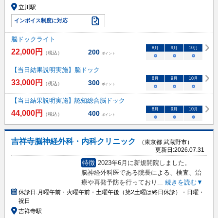
立川駅
インボイス制度に対応
脳ドックライト
8
月
9
月
10
月
22,000
円
200
（税込）
ポイント
○
○
○
【当日結果説明実施】脳ドック
8
月
9
月
10
月
33,000
円
300
（税込）
ポイント
○
○
○
【当日結果説明実施】認知総合脳ドック
8
月
9
月
10
月
44,000
円
400
（税込）
ポイント
○
○
○
吉祥寺脳神経外科・内科クリニック
（東京都 武蔵野市）
更新日:
2026.07.31
特徴
2023年6月に新規開院しました。
脳神経外科医である院長による、検査、治
療や再発予防を行っており
...
続きを読む▼
休診日:
月曜午前・火曜午前・土曜午後（第2土曜は終日休診）・日曜・
祝日
吉祥寺駅