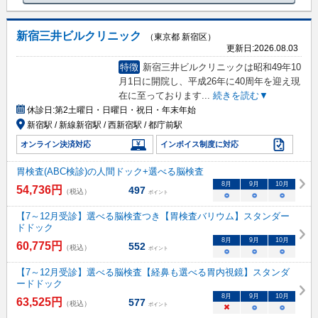
新宿三井ビルクリニック
（東京都 新宿区）
更新日:
2026.08.03
特徴
新宿三井ビルクリニックは昭和49年10
月1日に開院し、平成26年に40周年を迎え現
在に至っております
...
続きを読む▼
休診日:
第2土曜日・日曜日・祝日・年末年始
新宿駅 / 新線新宿駅 / 西新宿駅 / 都庁前駅
オンライン決済対応
インボイス制度に対応
胃検査(ABC検診)の人間ドック+選べる脳検査
8
月
9
月
10
月
54,736
円
497
（税込）
ポイント
○
○
○
【7～12月受診】選べる脳検査つき【胃検査バリウム】スタンダー
ドドック
8
月
9
月
10
月
60,775
円
552
（税込）
ポイント
○
○
○
【7～12月受診】選べる脳検査【経鼻も選べる胃内視鏡】スタンダ
ードドック
8
月
9
月
10
月
63,525
円
577
（税込）
ポイント
×
○
○