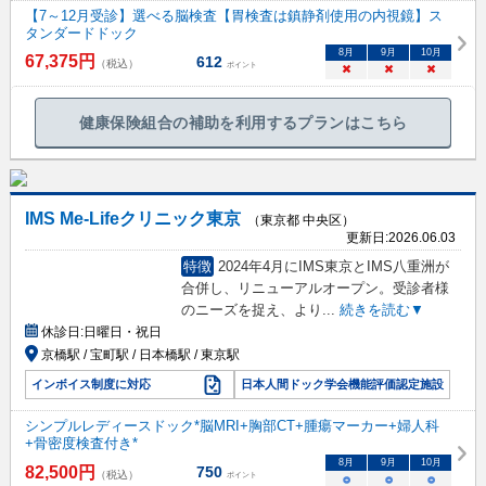
【7～12月受診】選べる脳検査【胃検査は鎮静剤使用の内視鏡】ス
タンダードドック
8
月
9
月
10
月
67,375
円
612
（税込）
ポイント
×
×
×
健康保険組合の補助を利用するプランはこちら
IMS Me-Lifeクリニック東京
（東京都 中央区）
更新日:
2026.06.03
特徴
2024年4月にIMS東京とIMS八重洲が
合併し、リニューアルオープン。受診者様
のニーズを捉え、より
...
続きを読む▼
休診日:
日曜日・祝日
京橋駅 / 宝町駅 / 日本橋駅 / 東京駅
インボイス制度に対応
日本人間ドック学会機能評価認定施設
シンプルレディースドック*脳MRI+胸部CT+腫瘍マーカー+婦人科
+骨密度検査付き*
8
月
9
月
10
月
82,500
円
750
（税込）
ポイント
○
○
○