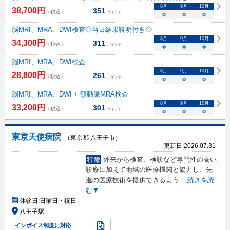
8
月
9
月
10
月
38,700
円
351
（税込）
ポイント
○
○
○
脳MRI、MRA、DWI検査◇当日結果説明付き◇
8
月
9
月
10
月
34,300
円
311
（税込）
ポイント
○
○
○
脳MRI、MRA、DWI検査
8
月
9
月
10
月
28,800
円
261
（税込）
ポイント
○
○
○
脳MRI、MRA、DWI + 頚動脈MRA検査
8
月
9
月
10
月
33,200
円
301
（税込）
ポイント
○
○
○
東京天使病院
（東京都 八王子市）
更新日:
2026.07.31
特徴
外来から検査、検診など専門性の高い
診療に加えて地域の医療機関と協力し、先
進の医療技術を提供できるよう
...
続きを読
む▼
休診日:
日曜日・祝日
八王子駅
インボイス制度に対応