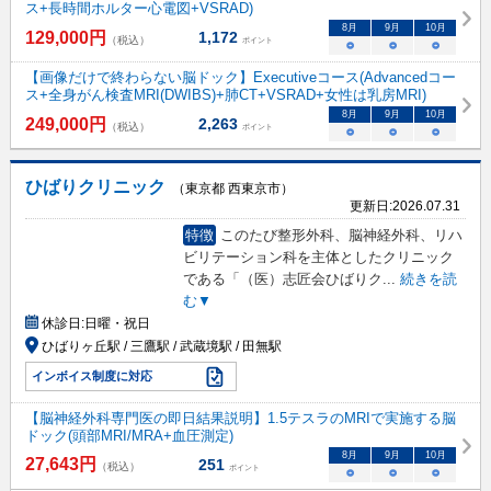
ス+長時間ホルター心電図+VSRAD)
8
月
9
月
10
月
129,000
円
1,172
（税込）
ポイント
○
○
○
【画像だけで終わらない脳ドック】Executiveコース(Advancedコー
ス+全身がん検査MRI(DWIBS)+肺CT+VSRAD+女性は乳房MRI)
8
月
9
月
10
月
249,000
円
2,263
（税込）
ポイント
○
○
○
ひばりクリニック
（東京都 西東京市）
更新日:
2026.07.31
特徴
このたび整形外科、脳神経外科、リハ
ビリテーション科を主体としたクリニック
である「（医）志匠会ひばりク
...
続きを読
む▼
休診日:
日曜・祝日
ひばりヶ丘駅 / 三鷹駅 / 武蔵境駅 / 田無駅
インボイス制度に対応
【脳神経外科専門医の即日結果説明】1.5テスラのMRIで実施する脳
ドック(頭部MRI/MRA+血圧測定)
8
月
9
月
10
月
27,643
円
251
（税込）
ポイント
○
○
○