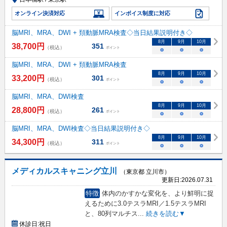
オンライン決済対応
インボイス制度に対応
脳MRI、MRA、DWI + 頚動脈MRA検査◇当日結果説明付き◇
8
月
9
月
10
月
38,700
円
351
（税込）
ポイント
○
○
○
脳MRI、MRA、DWI + 頚動脈MRA検査
8
月
9
月
10
月
33,200
円
301
（税込）
ポイント
○
○
○
脳MRI、MRA、DWI検査
8
月
9
月
10
月
28,800
円
261
（税込）
ポイント
○
○
○
脳MRI、MRA、DWI検査◇当日結果説明付き◇
8
月
9
月
10
月
34,300
円
311
（税込）
ポイント
○
○
○
メディカルスキャニング立川
（東京都 立川市）
更新日:
2026.07.31
特徴
体内のかすかな変化を、より鮮明に捉
えるために3.0テスラMRI／1.5テスラMRI
と、80列マルチス
...
続きを読む▼
休診日:
祝日