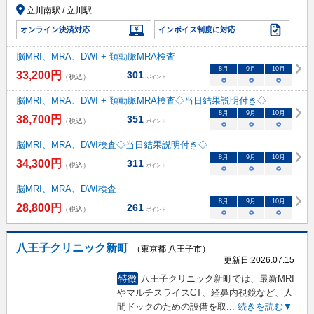
立川南駅 / 立川駅
オンライン決済対応
インボイス制度に対応
脳MRI、MRA、DWI + 頚動脈MRA検査
8
月
9
月
10
月
33,200
円
301
（税込）
ポイント
○
○
○
脳MRI、MRA、DWI + 頚動脈MRA検査◇当日結果説明付き◇
8
月
9
月
10
月
38,700
円
351
（税込）
ポイント
○
○
○
脳MRI、MRA、DWI検査◇当日結果説明付き◇
8
月
9
月
10
月
34,300
円
311
（税込）
ポイント
○
○
○
脳MRI、MRA、DWI検査
8
月
9
月
10
月
28,800
円
261
（税込）
ポイント
○
○
○
八王子クリニック新町
（東京都 八王子市）
更新日:
2026.07.15
特徴
八王子クリニック新町では、最新MRI
やマルチスライスCT、経鼻内視鏡など、人
間ドックのための設備を取
...
続きを読む▼