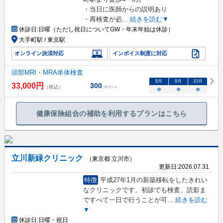
・当日に医師からの説明あり
・再検査が必
...
続きを読む▼
休診日:
日曜（ただし祝日についてGW・年末年始は休診）
大手町駅 / 東京駅
オンライン決済対応
インボイス制度に対応
頭部MRI・MRA単体検査
8
月
9
月
10
月
33,000
円
300
（税込）
ポイント
○
○
○
健康保険組合の補助を利用するプランはこちら
立川新緑クリニック
（東京都 立川市）
更新日:
2026.07.31
特徴
平成27年1月の新築移転をしたきれい
なクリニックです。初診でも検査、読影ま
ですべて一日で行うことが可
...
続きを読む
▼
休診日:
日曜・祝日