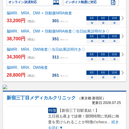
オンライン決済対応
インボイス制度に対応
脳MRI、MRA、DWI + 頚動脈MRA検査
8
月
9
月
10
月
33,200
円
301
（税込）
ポイント
○
○
○
脳MRI、MRA、DWI + 頚動脈MRA検査◇当日結果説明付き◇
8
月
9
月
10
月
38,700
円
351
（税込）
ポイント
○
○
○
脳MRI、MRA、DWI検査◇当日結果説明付き◇
8
月
9
月
10
月
34,300
円
311
（税込）
ポイント
○
○
○
脳MRI、MRA、DWI検査
8
月
9
月
10
月
28,800
円
261
（税込）
ポイント
○
○
○
新宿三丁目メディカルクリニック
（東京都 新宿区）
更新日:
2026.07.25
特徴
【新宿三丁目駅直結！】
土日祝も夜まで診療！隙間時間に気軽に検
査を受けられることが特徴のchoco
...
続き
を読む▼