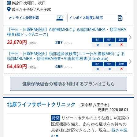
休診日:
火曜日、祝日
京王八王子駅 / 八王子駅
オンライン決済対応
インボイス制度に対応
【平日・日曜PM受診】AI搭載MRIによる頭部MRI/MRA・頚部MRA
検査(脳ドックAコース)
8
月
9
月
10
月
32,670
円
297
（税込）
ポイント
○
○
×
【平日・日曜PM受診】頚部超音波検査(エコー)+AI搭載MRIによる
頭部MRI/MRA・頚部MRA検査+AI認知症検査(BrainSuite)
8
月
9
月
10
月
54,450
円
495
（税込）
ポイント
○
○
×
健康保険組合の補助を利用するプランはこちら
北原ライフサポートクリニック
（東京都 八王子市）
更新日:
2026.08.01
特徴
リゾートホテルのような癒しや充実の
医療機器を備え、あらゆる症状をお持ちの
患者様に対応できるよう、現在
...
続きを読
む▼