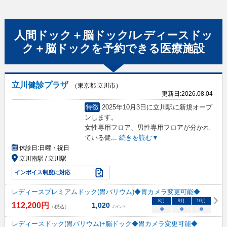
人間ドック＋脳ドック/レディースドッ
ク＋脳ドック
を予約できる
医療施設
立川健診プラザ
（東京都 立川市）
更新日:
2026.08.04
特徴
2025年10月3日に立川駅に新規オープ
ンします。
女性専用フロア、男性専用フロアが分かれ
ている健
...
続きを読む▼
休診日:
日曜・祝日
立川南駅 / 立川駅
インボイス制度に対応
レディースプレミアムドック(胃バリウム)◆胃カメラ変更可能◆
8
月
9
月
10
月
112,200
円
1,020
（税込）
ポイント
○
○
○
レディースドック(胃バリウム)+脳ドック◆胃カメラ変更可能◆