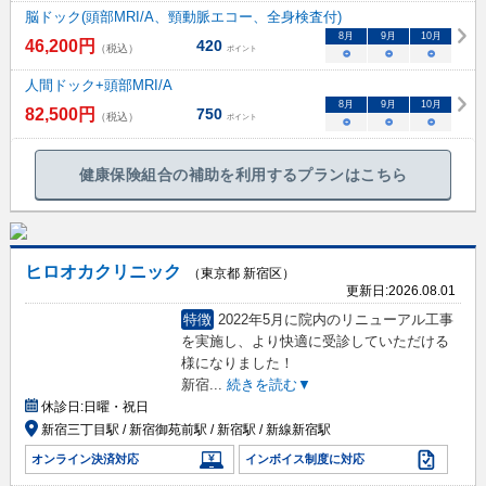
脳ドック(頭部MRI/A、頸動脈エコー、全身検査付)
8
月
9
月
10
月
46,200
円
420
（税込）
ポイント
○
○
○
人間ドック+頭部MRI/A
8
月
9
月
10
月
82,500
円
750
（税込）
ポイント
○
○
○
健康保険組合の補助を利用するプランはこちら
ヒロオカクリニック
（東京都 新宿区）
更新日:
2026.08.01
特徴
2022年5月に院内のリニューアル工事
を実施し、より快適に受診していただける
様になりました！
新宿
...
続きを読む▼
休診日:
日曜・祝日
新宿三丁目駅 / 新宿御苑前駅 / 新宿駅 / 新線新宿駅
オンライン決済対応
インボイス制度に対応