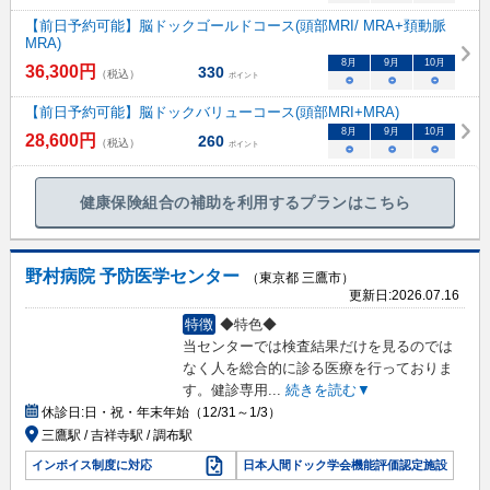
【前日予約可能】脳ドックゴールドコース(頭部MRI/ MRA+頚動脈
MRA)
8
月
9
月
10
月
36,300
円
330
（税込）
ポイント
○
○
○
【前日予約可能】脳ドックバリューコース(頭部MRI+MRA)
8
月
9
月
10
月
28,600
円
260
（税込）
ポイント
○
○
○
健康保険組合の補助を利用するプランはこちら
野村病院 予防医学センター
（東京都 三鷹市）
更新日:
2026.07.16
特徴
◆特色◆
当センターでは検査結果だけを見るのでは
なく人を総合的に診る医療を行っておりま
す。健診専用
...
続きを読む▼
休診日:
日・祝・年末年始（12/31～1/3）
三鷹駅 / 吉祥寺駅 / 調布駅
インボイス制度に対応
日本人間ドック学会機能評価認定施設