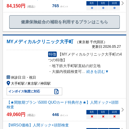
8
月
9
月
10
月
84,150
円
765
（税込）
ポイント
○
○
○
健康保険組合の補助を利用するプランはこちら
MYメディカルクリニック大手町
（東京都 千代田区）
更新日:
2026.05.27
特徴
【MYメディカルクリニック大手町の4
つの特徴】
・地下鉄大手町駅直結の好立地
・大腸内視鏡検査可
...
続きを読む▼
休診日:
日・祝日
大手町駅 / 東京駅 / 神田駅
インボイス制度に対応
【★閑散期プラン \5000 QUOカード特典付き★】人間ドック+頭部
検査
8
月
9
月
10
月
49,060
円
446
（税込）
ポイント
×
×
×
【MRSO価格】人間ドック+頭部検査