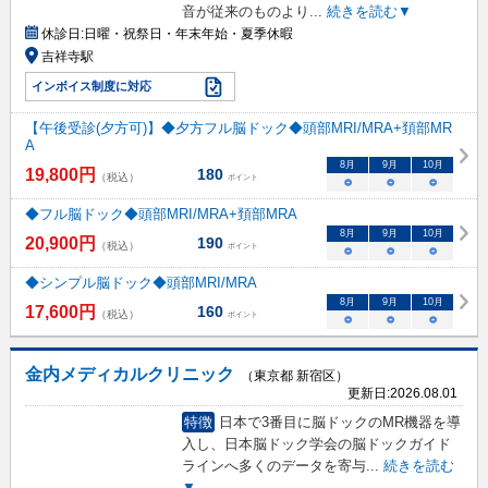
音が従来のものより
...
続きを読む▼
休診日:
日曜・祝祭日・年末年始・夏季休暇
吉祥寺駅
インボイス制度に対応
【午後受診(夕方可)】◆夕方フル脳ドック◆頭部MRI/MRA+頚部MR
A
8
月
9
月
10
月
19,800
円
180
（税込）
ポイント
○
○
○
◆フル脳ドック◆頭部MRI/MRA+頚部MRA
8
月
9
月
10
月
20,900
円
190
（税込）
ポイント
○
○
○
◆シンプル脳ドック◆頭部MRI/MRA
8
月
9
月
10
月
17,600
円
160
（税込）
ポイント
○
○
○
金内メディカルクリニック
（東京都 新宿区）
更新日:
2026.08.01
特徴
日本で3番目に脳ドックのMR機器を導
入し、日本脳ドック学会の脳ドックガイド
ラインへ多くのデータを寄与
...
続きを読む
▼