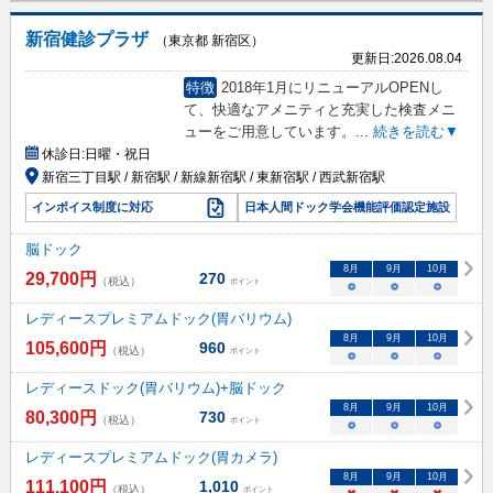
新宿健診プラザ
（東京都 新宿区）
更新日:
2026.08.04
特徴
2018年1月にリニューアルOPENし
て、快適なアメニティと充実した検査メニ
ューをご用意しています。
...
続きを読む▼
休診日:
日曜・祝日
新宿三丁目駅 / 新宿駅 / 新線新宿駅 / 東新宿駅 / 西武新宿駅
インボイス制度に対応
日本人間ドック学会機能評価認定施設
脳ドック
8
月
9
月
10
月
29,700
円
270
（税込）
ポイント
○
○
○
レディースプレミアムドック(胃バリウム)
8
月
9
月
10
月
105,600
円
960
（税込）
ポイント
○
○
○
レディースドック(胃バリウム)+脳ドック
8
月
9
月
10
月
80,300
円
730
（税込）
ポイント
○
○
○
レディースプレミアムドック(胃カメラ)
8
月
9
月
10
月
111,100
円
1,010
（税込）
ポイント