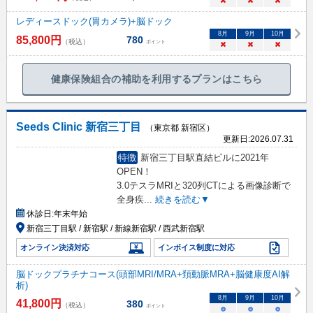
×
×
×
レディースドック(胃カメラ)+脳ドック
8
月
9
月
10
月
85,800
円
780
（税込）
ポイント
×
×
×
健康保険組合の補助を利用するプランはこちら
Seeds Clinic 新宿三丁目
（東京都 新宿区）
更新日:
2026.07.31
特徴
新宿三丁目駅直結ビルに2021年
OPEN！
3.0テスラMRIと320列CTによる画像診断で
全身疾
...
続きを読む▼
休診日:
年末年始
新宿三丁目駅 / 新宿駅 / 新線新宿駅 / 西武新宿駅
オンライン決済対応
インボイス制度に対応
脳ドックプラチナコース(頭部MRI/MRA+頚動脈MRA+脳健康度AI解
析)
8
月
9
月
10
月
41,800
円
380
（税込）
ポイント
○
○
○