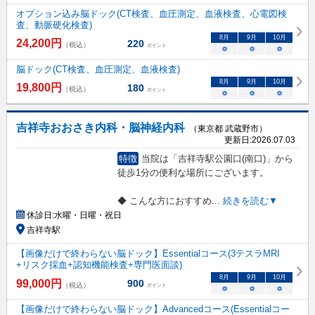
オプション込み脳ドック(CT検査、血圧測定、血液検査、心電図検
査、動脈硬化検査)
8
月
9
月
10
月
24,200
円
220
（税込）
ポイント
○
○
○
脳ドック(CT検査、血圧測定、血液検査)
8
月
9
月
10
月
19,800
円
180
（税込）
ポイント
○
○
○
吉祥寺おおさき内科・脳神経内科
（東京都 武蔵野市）
更新日:
2026.07.03
特徴
当院は「吉祥寺駅公園口(南口)」から
徒歩1分の便利な場所にございます。
◆ こんな方におすすめ
...
続きを読む▼
休診日:
水曜・日曜・祝日
吉祥寺駅
【画像だけで終わらない脳ドック】Essentialコース(3テスラMRI
+リスク採血+認知機能検査+専門医面談)
8
月
9
月
10
月
99,000
円
900
（税込）
ポイント
○
○
○
【画像だけで終わらない脳ドック】Advancedコース(Essentialコー