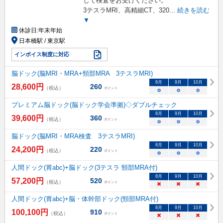
して検査をお受けください。
3テスラMRI、高精細CT、320
...
続きを読む
▼
休診日:
年末年始
日本橋駅 / 東京駅
インボイス制度に対応
脳ドック(脳MRI・MRA+頸部MRA 3テスラMRI)
8
月
9
月
10
月
28,600
円
260
（税込）
ポイント
○
○
○
プレミアム脳ドック(脳ドック学会準拠)◇ダブルチェック
8
月
9
月
10
月
39,600
円
360
（税込）
ポイント
○
○
○
脳ドック(脳MRI・MRA検査 3テスラMRI)
8
月
9
月
10
月
24,200
円
220
（税込）
ポイント
○
○
○
人間ドック(胃abc)+脳ドック(3テスラ 頸部MRA付)
8
月
9
月
10
月
57,200
円
520
（税込）
ポイント
×
×
×
人間ドック(胃abc)+脳・体幹部ドック(頸部MRA付)
8
月
9
月
10
月
100,100
円
910
（税込）
ポイント
×
×
×