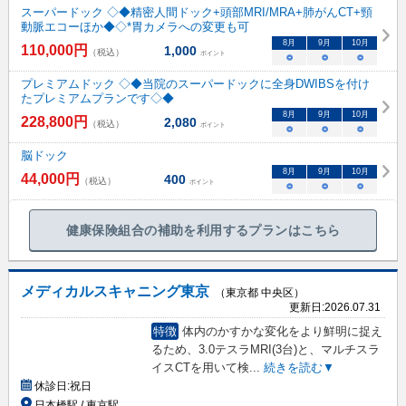
スーパードック ◇◆精密人間ドック+頭部MRI/MRA+肺がんCT+頸
動脈エコーほか◆◇*胃カメラへの変更も可
8
月
9
月
10
月
110,000
円
1,000
（税込）
ポイント
○
○
○
プレミアムドック ◇◆当院のスーパードックに全身DWIBSを付け
たプレミアムプランです◇◆
8
月
9
月
10
月
228,800
円
2,080
（税込）
ポイント
○
○
○
脳ドック
8
月
9
月
10
月
44,000
円
400
（税込）
ポイント
○
○
○
健康保険組合の補助を利用するプランはこちら
メディカルスキャニング東京
（東京都 中央区）
更新日:
2026.07.31
特徴
体内のかすかな変化をより鮮明に捉え
るため、3.0テスラMRI(3台)と、マルチスラ
イスCTを用いて検
...
続きを読む▼
休診日:
祝日
日本橋駅 / 東京駅