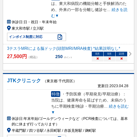
は、東大和病院の機能分離と手狭解消のた
め、外来の一部を分離し健診セ
...
続きを読
む▼
休診日:
日・祝日・年末年始
東大和市駅 / 立川駅
インボイス制度に対応
3テスラMRIによる脳ドック(頭部MRI/MRA検査) *結果説明なし*
8
月
9
月
10
月
27,500
円
250
（税込）
ポイント
×
×
×
JTKクリニック
（東京都 千代田区）
更新日:
2023.04.28
特徴
・予防医療（早期発見/早期治療）：
当院は、健康寿命を延ばすため、未病のう
ちに早期検査/検診・早期治療
...
続きを読む
▼
休診日:
年末年始/ゴールデンウィークなど（PCR検査については、基本
的に休まず行っております）
半蔵門駅 / 四ツ谷駅 / 永田町駅 / 赤坂見附駅 / 麹町駅