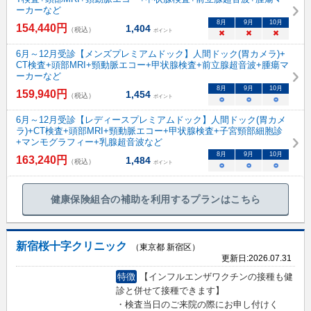
ーカーなど
8
月
9
月
10
月
154,440
円
1,404
（税込）
ポイント
×
×
×
6月～12月受診【メンズプレミアムドック】人間ドック(胃カメラ)+
CT検査+頭部MRI+頸動脈エコー+甲状腺検査+前立腺超音波+腫瘍マ
ーカーなど
8
月
9
月
10
月
159,940
円
1,454
（税込）
ポイント
○
○
○
6月～12月受診【レディースプレミアムドック】人間ドック(胃カメ
ラ)+CT検査+頭部MRI+頸動脈エコー+甲状腺検査+子宮頸部細胞診
+マンモグラフィー+乳腺超音波など
8
月
9
月
10
月
163,240
円
1,484
（税込）
ポイント
○
○
○
健康保険組合の補助を利用するプランはこちら
新宿桜十字クリニック
（東京都 新宿区）
更新日:
2026.07.31
特徴
【インフルエンザワクチンの接種も健
診と併せて接種できます】
・検査当日のご来院の際にお申し付けく