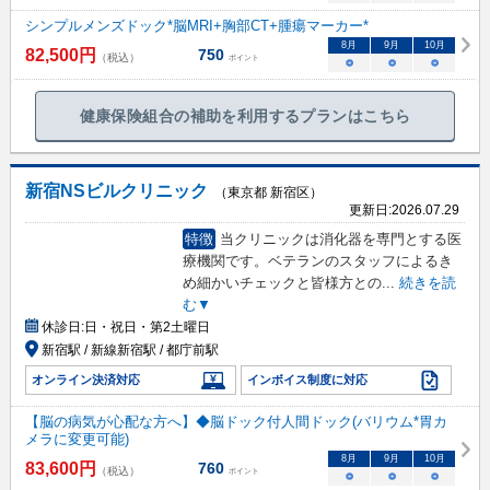
シンプルメンズドック*脳MRI+胸部CT+腫瘍マーカー*
8
月
9
月
10
月
82,500
円
750
（税込）
ポイント
○
○
○
健康保険組合の補助を利用するプランはこちら
新宿NSビルクリニック
（東京都 新宿区）
更新日:
2026.07.29
特徴
当クリニックは消化器を専門とする医
療機関です。ベテランのスタッフによるき
め細かいチェックと皆様方との
...
続きを読
む▼
休診日:
日・祝日・第2土曜日
新宿駅 / 新線新宿駅 / 都庁前駅
オンライン決済対応
インボイス制度に対応
【脳の病気が心配な方へ】◆脳ドック付人間ドック(バリウム*胃カ
メラに変更可能)
8
月
9
月
10
月
83,600
円
760
（税込）
ポイント
○
○
○