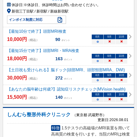
休診日:
※休診日、休診時間はお問い合わせください。​
新宿三丁目駅 / 新宿駅 / 新線新宿駅
インボイス制度に対応
【最短10分で終了】頭部MRI検査
8
月
9
月
10
月
10,000
円
90
（税込）
ポイント
○
×
×
【最短15分で終了】頭部MRI・MRA検査
8
月
9
月
10
月
18,000
円
163
（税込）
ポイント
○
×
×
【土日祝も受けられる】脳ドック(頭部MRI、頭部頸部MRA、DWI)
8
月
9
月
10
月
30,000
円
272
（税込）
ポイント
○
×
×
【あなたの脳年齢は何歳?】認知症リスクチェック(MVision health)
8
月
9
月
10
月
15,500
円
140
（税込）
ポイント
○
×
×
しんむら整形外科クリニック
（東京都 武蔵野市）
更新日:
2026.08.01
特徴
1.5テスラの高磁場のMRI装置を用いて
高画質の検査を行います。当院のMRIは検査