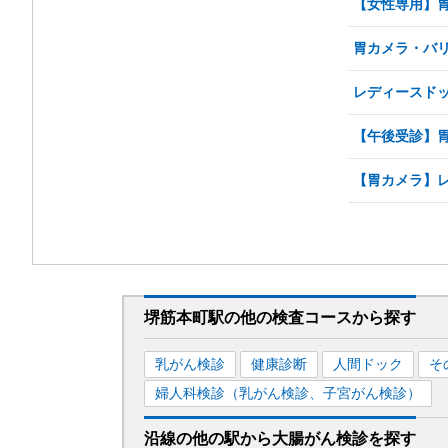
【女性専用】胃
胃カメラ・バリ
レディースド
【午後受診】胃
【胃カメラ】
堺筋本町駅
の
他の
検査コースから探す
乳がん検診
健康診断
人間ドック
そ
婦人科検診（乳がん検診、子宮がん検診）
沿線の他の駅から
大腸がん検診を
探す