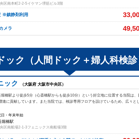
央区南本町2-2-5イケマン堺筋ビル3階
33,0
 ※鎮静剤利用
49,5
カメラ
ドック（人間ドック＋婦人科検診
ニック
（大阪府 大阪市中央区）
長堀橋駅より徒歩5分（心斎橋駅からも徒歩10分）という好立地に位置する当院は、
増進に貢献しています。また当院では、検診専用フロアを設けているため、広々と
祝日・年末年始
 長堀橋駅
央区南船場2-1-3フェニックス南船場3階