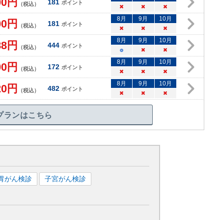
00
円
181
ポイント
（税込）
×
×
×
8
月
9
月
10
月
00
円
181
ポイント
（税込）
×
×
×
8
月
9
月
10
月
88
円
444
ポイント
（税込）
○
×
×
8
月
9
月
10
月
00
円
172
ポイント
（税込）
×
×
×
8
月
9
月
10
月
20
円
482
ポイント
（税込）
×
×
×
プランはこちら
胃がん検診
子宮がん検診