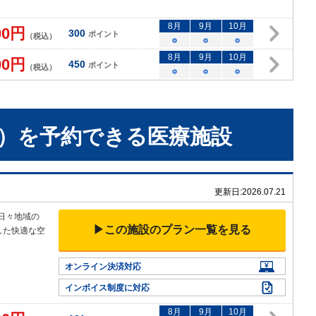
8
月
9
月
10
月
00
円
300
ポイント
（税込）
○
○
○
8
月
9
月
10
月
00
円
450
ポイント
（税込）
○
○
○
）
を予約できる
医療施設
更新日:
2026.07.21
日々地域の
▶この施設のプラン一覧を見る
した快適な空
オンライン決済対応
インボイス制度に対応
8
月
9
月
10
月