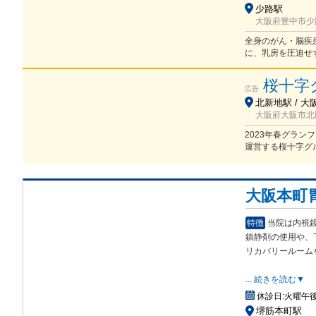
少路駅
大阪府豊中市少路1
全身のがん・脳疾
に、乳房を圧迫せ
桜十字
広告
北新地駅 / 大阪
大阪府大阪市北
2023年春グラ
運営する桜十字グ
大阪本町
特徴
当院は内視
鎮静剤の使用や、
リカバ
リールーム
...
続きを読む▼
休診日:
火曜午
堺筋本町駅