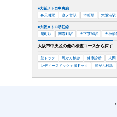
■大阪メトロ中央線
弁天町
駅
森ノ宮
駅
本町
駅
大阪港
駅
■大阪メトロ堺筋線
扇町
駅
南森町
駅
天下茶屋
駅
天神橋
大阪市中央区
の
他の
検査コースから探す
脳ドック
乳がん検診
健康診断
人間
レディースドック＋脳ドック
肺がん検診