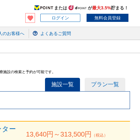
または
が
最大3.5%
貯まる！
ログイン
無料会員登録
人のお客様へ
よくあるご質問
医療施設の検索と予約が可能です。
施設一覧
プラン一覧
ンター
13,640
円～
313,500
円
（税込）