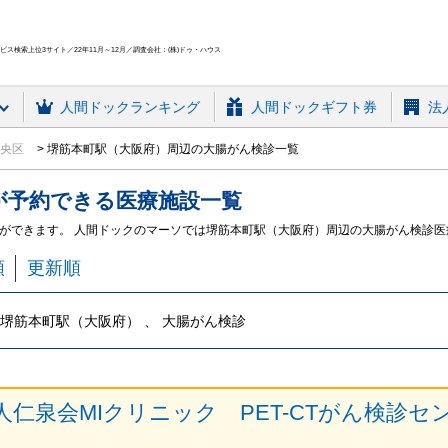
ス検索上位3サイト／22年11月～12月／調査会社：(株)ドゥ・ハウス
人間ドック
ランキング
人間ドックギフト券
法
中央区
堺筋本町駅（大阪府）周辺の大腸がん検診一覧
が予約できる
医療施設
一覧
ができます。 人間ドックのマーソでは堺筋本町駅（大阪府）周辺の大腸がん検診
順
更新順
堺筋本町駅（大阪府） 、 大腸がん検診
人仁泉会MIクリニック PET-CTがん検診セ
）