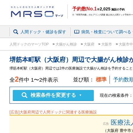
予約数No.1
2,025
※
施設の予約
※「年間予約数」のヒアリング調査 個人向け人間ドック予約サービ
人間ドック・健診を探す
病気・検査
について
調べる
人間ドックのマーソTOP
大腸がん検診
大阪府
大阪市
大阪市
堺筋本町駅（大阪府）周辺
で
大腸がん検診
堺筋本町駅（大阪府）周辺では2件の医療施設で大腸がん検診を予約すること
2
並び順：
標準
予約数
全
件中
1
〜
2
件表示
検索条件を変更する
現在の検索条件：
▼
[広告]
大阪府
周辺で人間ドックに関連する医療施設
医療法
広告
（
大阪府
豊中市