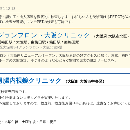
-12-13
患・認知症・成人病等を徹底的に検査します。お忙しい方も受診頂けるPET-CTがん
ずに検査が可能なマンモPETの検査も可能です。
グランフロント大阪クリニック
（
大阪府
大阪市北区
梅田駅 / 大阪駅 / 東梅田駅 / 梅田駅 / 西梅田駅
区大深町3-1グランフロント大阪北館6階
ンフロント大阪内リニューアルオープン。大阪駅直結の好アクセスに加え、東京、福岡
ループの大阪施設。 ホテルのような心安らぐ空間で充実の健診サービスを。
胃腸内視鏡クリニック
（大阪府 大阪市中央区）
鏡検査専門医です。
下剤を飲まない大腸カメラを実施いたします。
を完備しておりますので、検査前、検査後お困り事があれば、遠慮なくお声掛けく
後・木曜午後・土曜午後・日曜・祝日