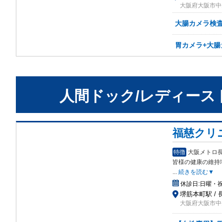
大阪府大阪市中
大腸カメラ検査
胃カメラ+大腸
人間ドック/レディース
福慈クリ
特徴
大阪メトロ
皆
様の健康の維持
...
続きを読む▼
休診日:
日曜・
堺筋本町駅 /
大阪府大阪市中