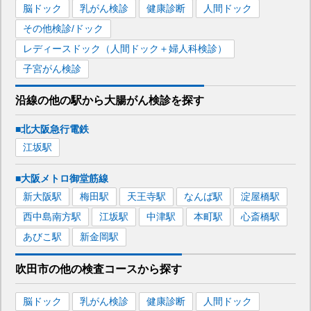
脳ドック
乳がん検診
健康診断
人間ドック
その他検診/ドック
レディースドック（人間ドック＋婦人科検診）
子宮がん検診
沿線の他の駅から
大腸がん検診を
探す
■北大阪急行電鉄
江坂
駅
■大阪メトロ御堂筋線
新大阪
駅
梅田
駅
天王寺
駅
なんば
駅
淀屋橋
駅
西中島南方
駅
江坂
駅
中津
駅
本町
駅
心斎橋
駅
あびこ
駅
新金岡
駅
吹田市
の
他の
検査コースから探す
脳ドック
乳がん検診
健康診断
人間ドック