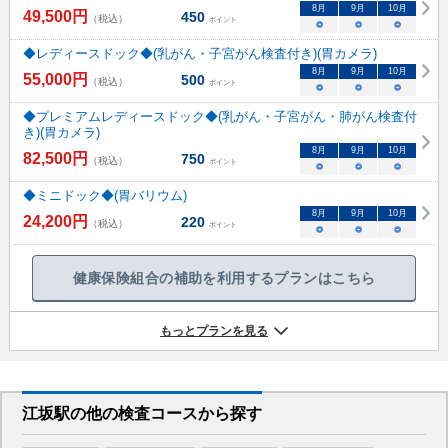
8
月
9
月
10
月
49,500
円
450
（税込）
ポイント
○
○
○
◆レディースドック◆(乳がん・子宮がん検査付き)(胃カメラ)
8
月
9
月
10
月
55,000
円
500
（税込）
ポイント
○
○
○
◆プレミアムレディースドック◆(乳がん・子宮がん・肺がん検査付
き)(胃カメラ)
8
月
9
月
10
月
82,500
円
750
（税込）
ポイント
○
○
○
◆ミニドック◆(胃バリウム)
8
月
9
月
10
月
24,200
円
220
（税込）
ポイント
○
○
○
健康保険組合の補助を利用するプランはこちら
もっとプランを見る
江坂駅
の
他の
検査コースから探す