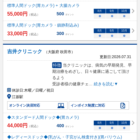
標準人間ドック(胃カメラ) + 大腸カメラ
8
月
9
月
10
月
55,000
円
500
（税込）
ポイント
○
○
○
標準人間ドック(胃カメラ・鎮静剤込み)
8
月
9
月
10
月
33,000
円
300
（税込）
ポイント
○
○
○
吉井クリニック
（大阪府 吹田市）
更新日:
2026.07.31
特徴
当クリニックは、病気の早期発見、早
期治療をめざし、日々健康に過ごして頂け
るよう
受診者様の健康チェ
...
続きを読む▼
休診日:
木曜／日曜／祝日
江坂駅
オンライン決済対応
インボイス制度に対応
◆スタンダード人間ドック◆(胃カメラ)
8
月
9
月
10
月
44,000
円
400
（税込）
ポイント
○
○
○
◆レディースドック◆(乳がん・子宮がん検査付き)(胃バリウム)