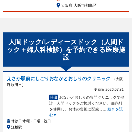
大阪府 大阪市都島区
人間ドック/レディースドック（人間ド
ック＋婦人科検診）
を予約できる
医療施
設
えさか駅前にしごりおなかとおしりのクリニック
（大阪
府 吹田市）
更新日:
2026.07.31
特徴
おなかとおしりの専門クリニックで健
診・人間ドックをご検討ください。鎮静剤
を使用し、お体の負担に配慮し
...
続きを読
む▼
休診日:
水曜・日曜・祝日
江坂駅