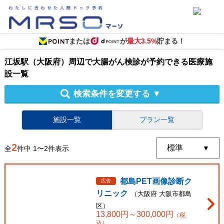
または
が
最大3.5%
貯まる！
江坂駅（大阪府）周辺
で
大腸がん検診
が予約できる
医療施
設
一覧
検索条件を変更する
▼
施設一覧
プラン一覧
2
全
件中
1
〜
2
件表示
都島PET画像診断ク
広告
リニック
（
大阪府
大阪市都島
区
）
13,800
円～
300,000
円
（税
込）