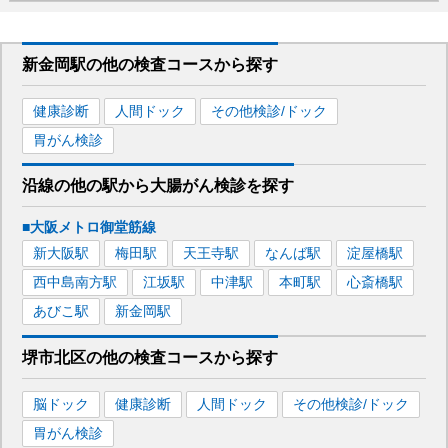
新金岡駅
の
他の
検査コースから探す
健康診断
人間ドック
その他検診/ドック
胃がん検診
沿線の他の駅から
大腸がん検診を
探す
■大阪メトロ御堂筋線
新大阪
駅
梅田
駅
天王寺
駅
なんば
駅
淀屋橋
駅
西中島南方
駅
江坂
駅
中津
駅
本町
駅
心斎橋
駅
あびこ
駅
新金岡
駅
堺市北区
の
他の
検査コースから探す
脳ドック
健康診断
人間ドック
その他検診/ドック
胃がん検診