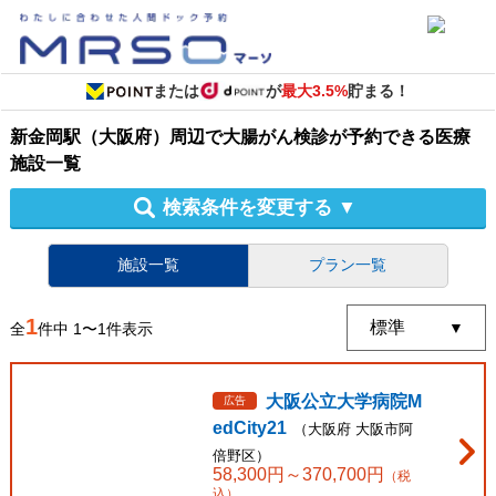
または
が
最大3.5%
貯まる！
新金岡駅（大阪府）周辺
で
大腸がん検診
が予約できる
医療
施設
一覧
検索条件を変更する
▼
施設一覧
プラン一覧
1
全
件中
1
〜
1
件表示
大阪公立大学病院M
広告
edCity21
（
大阪府
大阪市阿
倍野区
）
58,300
円～
370,700
円
（税
込）