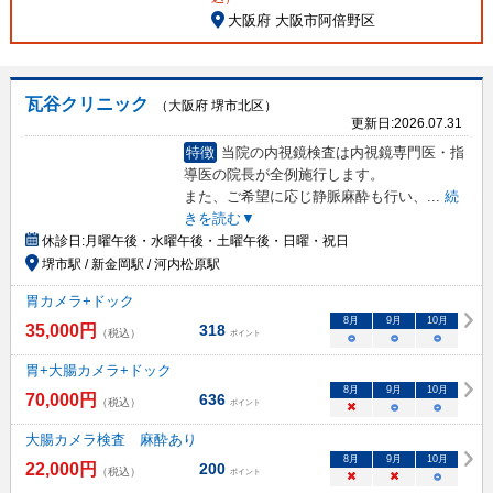
大阪府 大阪市阿倍野区
瓦谷クリニック
（大阪府 堺市北区）
更新日:
2026.07.31
特徴
当院の内視鏡検査は内視鏡専門医・指
導医の院長が全例施行します。
また、ご希望に応じ静脈麻酔も行い、
...
続
きを読む▼
休診日:
月曜午後・水曜午後・土曜午後・日曜・祝日
堺市駅 / 新金岡駅 / 河内松原駅
胃カメラ+ドック
8
月
9
月
10
月
35,000
円
318
（税込）
ポイント
○
○
○
胃+大腸カメラ+ドック
8
月
9
月
10
月
70,000
円
636
（税込）
ポイント
×
○
○
大腸カメラ検査 麻酔あり
8
月
9
月
10
月
22,000
円
200
（税込）
ポイント
×
×
○