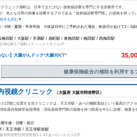
―クリニック扇町は、日本でまだ少ない放射線診療を専門とする診療所です。
が、色んな分野の画像を診断するプロである『放射線診断専門医』の資格を持って
続きを読む▼
日・GW・夏期・年末年始 ※休診日中にご予約された場合、休診日があけて2～3診
梅田駅 / 大阪駅 / 天満駅 / 扇町駅 / 東梅田駅 / 梅田駅 / 西梅田駅
区神山町1-7扇町メディックスモール2F
35,0
ない】大腸がんドック*大腸3DCT*
健康保険組合の補助を利用する
内視鏡クリニック
（大阪府 大阪市阿倍野区）
カス22階に位置する当クリニックは、天王寺駅・あべの橋駅直結という最高のアク
本消化器内視鏡学会指導医・消化器病専門医の資格を持つ院長を中心に診察、検査を
土曜午後・日曜・祝日
 / 天王寺駅 / 天王寺駅前駅
市阿倍野区阿倍野筋1-1-43 あべのハルカス22F