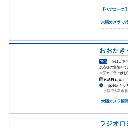
【ペアコース】
大腸カメラで行
おおたき
特徴
当院は日本
患者様の負担をで
大腸カメラではお
休診日:
休診：
北新地駅 / 大
大阪府大阪市北区
大腸カメラ観
ラジオロ