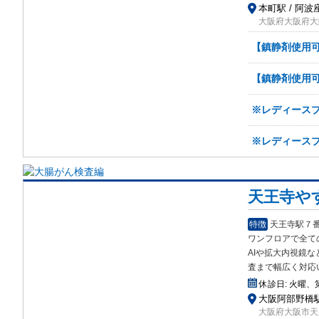
本町駅 / 阿波
大阪府大阪府大
【鎮静剤使用
【鎮静剤使用
※レディース
※レディース
天王寺や
特徴
天王寺駅７
ワンフロアで全て
AIや拡大内視鏡な
査まで幅広く対応
休診日:
火曜、
大阪阿部野橋駅
大阪府大阪市天