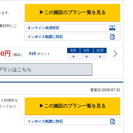
▶この施設のプラン一覧を見る
います。
療日中にご
オンライン決済対応
インボイス制度に対応
8
月
9
月
10
月
00
円
318
ポイント
（税込）
○
○
○
プランはこちら
更新日:
2026.07.31
セス利便性を
▶この施設のプラン一覧を見る
行っており
...
インボイス制度に対応