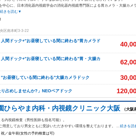
を中心に、日本消化器内視鏡学会の消化器内視鏡専門医による胃カメラ・大腸カメ
続きを読む▼
始
区南本町3-3-22
人間ドック+''お昼寝している間に終わる''胃カメラド
40,0
人間ドック+''お昼寝している間に終わる''胃・大腸カ
62,0
30,0
''お昼寝している間に終わる''大腸カメラドック
120,0
り占めしませんか?」NEOペアドック
園ひらやま内科・内視鏡クリニック大阪
（大阪
よる内視鏡検査（男性医師も指名可能）。
ご用意しており男女ともに受診いた
だきやすい環境を整えております。
...
続きを読
祝／金午前(女性の予約検査は可)