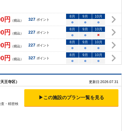
8
月
9
月
10
月
00
円
327
ポイント
（税込）
○
○
○
8
月
9
月
10
月
00
円
227
ポイント
（税込）
○
○
×
8
月
9
月
10
月
00
円
227
ポイント
（税込）
○
○
○
8
月
9
月
10
月
00
円
327
ポイント
（税込）
○
○
○
市天王寺区）
更新日:
2026.07.31
▶この施設のプラン一覧を見る
検査・精密検