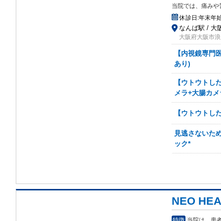
当院では、痛みや
休診日:
年末年
なんば駅 / 大
大阪府大阪市浪速
【内視鏡専門医
あり)
【ウトウトした
メラ+大腸カメ
【ウトウトした
見逃さないた
ック*
NEO HE
特徴
当院は、患