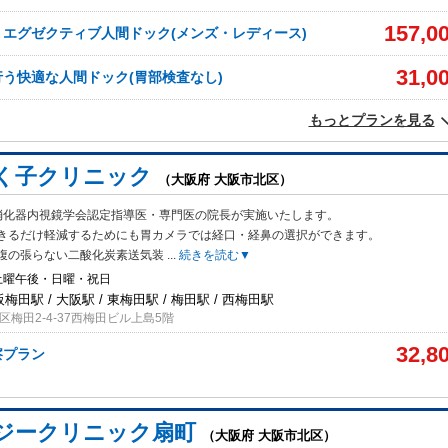
157,0
エグゼクティブ人間ドック(メンズ・レディース)
31,0
う快適な人間ドック(胃部検査なし)
もっとプランを見る
く子クリニック
（大阪府 大阪市北区）
消化器内視鏡学会認定指導医・専門医の院長が実施いたします。
きるだけ軽減
するためにも胃カメラでは経口・経鼻の選択ができます。
腹の張らない二酸化炭素送気装
...
続きを読む▼
土曜午後・日曜・祝日
阪梅田駅 / 大阪駅 / 東梅田駅 / 梅田駅 / 西梅田駅
梅田2-4-37西梅田ビル上島5階
32,8
察プラン
ジークリニック扇町
（大阪府 大阪市北区）