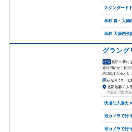
スタンダード
単独 胃・大腸
単独 大腸内視
グラング
特徴
梅田の新た
線梅
田駅から徒歩
約150坪のゆとり
.
休診日:
1/1～1/
北新地駅 / 大
大阪府北区大深町
快適な大腸カ
胃カメラで行
胃カメラで行