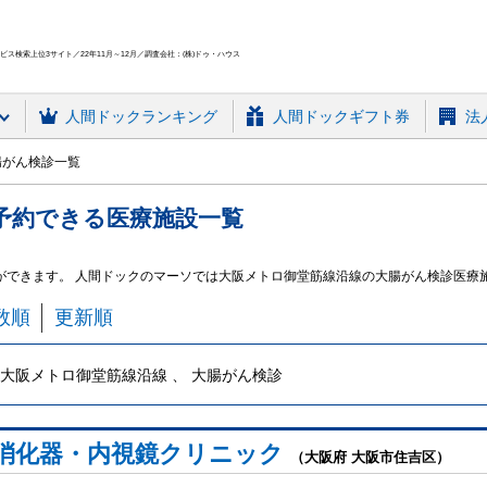
ス検索上位3サイト／22年11月～12月／調査会社：(株)ドゥ・ハウス
人間ドック
ランキング
人間ドックギフト券
法
腸がん検診一覧
予約できる
医療施設
一覧
ができます。 人間ドックのマーソでは大阪メトロ御堂筋線沿線の大腸がん検診医療
数順
更新順
大阪メトロ御堂筋線沿線 、 大腸がん検診
消化器・内視鏡クリニック
（大阪府 大阪市住吉区）