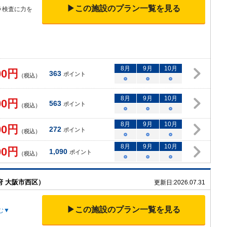
▶この施設のプラン一覧を見る
ラ検査に力を
8
月
9
月
10
月
00
円
363
ポイント
（税込）
○
○
○
8
月
9
月
10
月
00
円
563
ポイント
（税込）
○
○
○
8
月
9
月
10
月
00
円
272
ポイント
（税込）
○
○
○
8
月
9
月
10
月
00
円
1,090
ポイント
（税込）
○
○
○
府 大阪市西区）
更新日:
2026.07.31
▶この施設のプラン一覧を見る
む▼