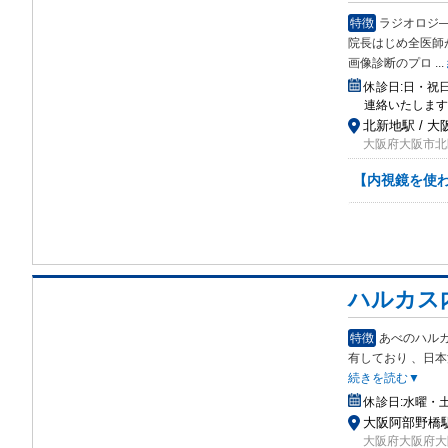
特徴
ラジオロジ
院長はじめ全医師
画像診断のプロ
...
休診日:
日・祝
連絡いたします
北新地駅 / 大阪
大阪府大阪市北
【内視鏡を使わ
ハルカス
特徴
あべのハル
有
しており 、日
続きを読む▼
休診日:
水曜・
大阪阿部野橋駅
大阪府大阪府大阪