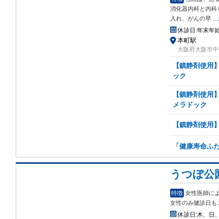
消化器内科と内科
入れ、がんの早
...
休診日:
年末年
本町駅
大阪府大阪市中央
【鎮静剤使用】
ック
【鎮静剤使用】
メラドック
【鎮静剤使用】
「健康寿命ふた
うつぼ公
特徴
女性医師に
女性のみ健診日も
休診日:
木、日、