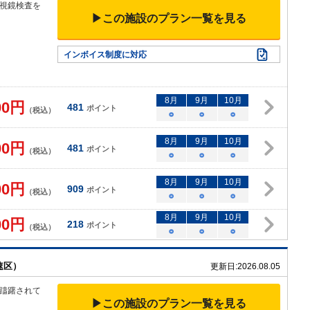
視鏡検査を
▶この施設のプラン一覧を見る
▼
インボイス制度に対応
8
月
9
月
10
月
00
円
481
ポイント
（税込）
○
○
○
8
月
9
月
10
月
00
円
481
ポイント
（税込）
○
○
○
8
月
9
月
10
月
00
円
909
ポイント
（税込）
○
○
○
8
月
9
月
10
月
00
円
218
ポイント
（税込）
○
○
○
速区）
更新日:
2026.08.05
躊躇されて
▶この施設のプラン一覧を見る