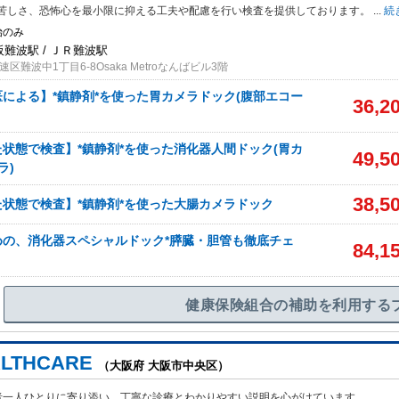
苦しさ、恐怖心を最小限に抑える工夫や配慮を行い検査を提供しております。
...
続
始のみ
阪難波駅 / ＪＲ難波駅
区難波中1丁目6-8Osaka Metroなんばビル3階
による】*鎮静剤*を使った胃カメラドック(腹部エコー
36,2
状態で検査】*鎮静剤*を使った消化器人間ドック(胃カ
49,5
ラ)
38,5
状態で検査】*鎮静剤*を使った大腸カメラドック
めの、消化器スペシャルドック*膵臓・胆管も徹底チェ
84,1
健康保険組合の補助を利用する
ALTHCARE
（大阪府 大阪市中央区）
者一人ひとりに寄り添い、丁寧な診療とわかりやすい説明を心がけています。