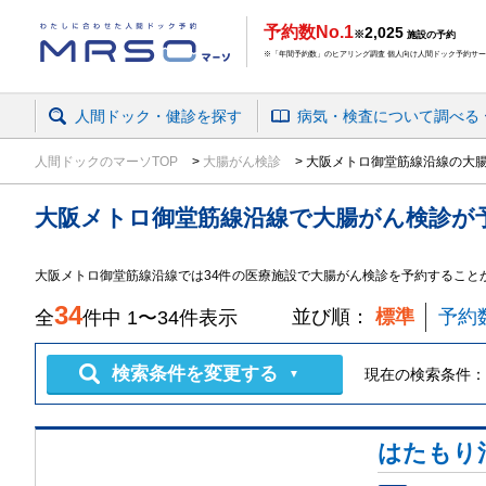
予約数No.1
2,025
※
施設の予約
※「年間予約数」のヒアリング調査 個人向け人間ドック予約サービ
人間ドック・健診を探す
病気・検査
について
調べる
人間ドックのマーソTOP
大腸がん検診
大阪メトロ御堂筋線沿線の大
大阪メトロ御堂筋線沿線
で
大腸がん検診
が
大阪メトロ御堂筋線沿線では34件の医療施設で大腸がん検診を予約すること
34
並び順：
標準
予約
全
件中
1
〜
34
件表示
検索条件を変更する
現在の検索条件：
▼
はたもり