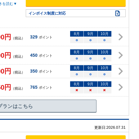
きを読む▼
インボイス制度に対応
8
月
9
月
10
月
00
円
329
ポイント
（税込）
○
○
○
8
月
9
月
10
月
00
円
450
ポイント
（税込）
○
○
○
8
月
9
月
10
月
00
円
350
ポイント
（税込）
○
○
○
8
月
9
月
10
月
50
円
765
ポイント
（税込）
×
×
×
プランはこちら
更新日:
2026.07.31