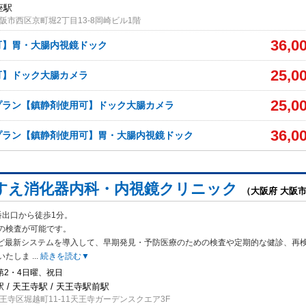
座駅
阪市西区京町堀2丁目13-8岡崎ビル1階
36,0
可】胃・大腸内視鏡ドック
25,0
可】ドック大腸カメラ
25,0
プラン【鎮静剤使用可】ドック大腸カメラ
36,0
プラン【鎮静剤使用可】胃・大腸内視鏡ドック
すえ消化器内科・内視鏡クリニック
（大阪府 大阪
番出口から徒歩1分。
の検査が可能です。
ど最新シス
テムを導入して、早期発見・予防医療のための検査や定期的な健診、再
いたしま
...
続きを読む▼
第2・4日曜、祝日
 / 天王寺駅 / 天王寺駅前駅
王寺区堀越町11-11天王寺ガーデンスクエア3F