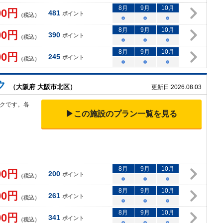
8
月
9
月
10
月
00
円
481
ポイント
（税込）
○
○
○
8
月
9
月
10
月
00
円
390
ポイント
（税込）
○
○
○
8
月
9
月
10
月
00
円
245
ポイント
（税込）
○
○
○
ク
（大阪府 大阪市北区）
更新日:
2026.08.03
クです。各
▶この施設のプラン一覧を見る
8
月
9
月
10
月
00
円
200
ポイント
（税込）
○
○
○
8
月
9
月
10
月
00
円
261
ポイント
（税込）
○
○
○
8
月
9
月
10
月
00
円
341
ポイント
（税込）
○
○
○