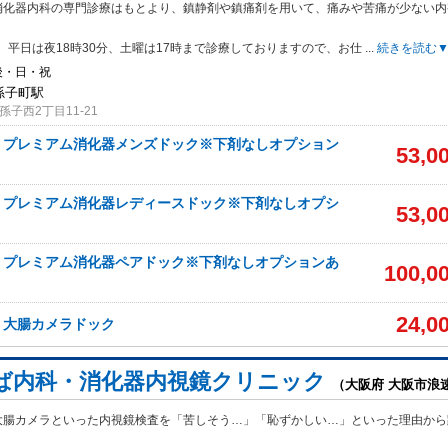
消化器内科の専門診療はもとより、鎮静剤や鎮痛剤を用いて、痛みや苦痛が少ない内
。
、平日は夜18時30分、土曜は17時まで診療しておりますので、お仕
...
続きを読む
後・日・祝
我孫子町駅
子西2丁目11-21
】プレミアム消化器メンズドック※下剤なしオプション
53,0
】プレミアム消化器レディースドック※下剤なしオプシ
53,0
】プレミアム消化器ペアドック※下剤なしオプションあ
100,0
24,0
】大腸カメラドック
ば内科・消化器内視鏡クリニック
（大阪府 大阪市浪
大腸カメラといった内視鏡検査を「苦しそう…」「恥ずかしい…」といった理由から