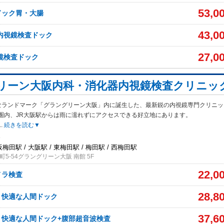
53,0
ドック胃・大腸
43,0
内視鏡検査ドック
27,0
鏡検査ドック
リーン大阪内科・消化器内視鏡検査クリニッ
なランドマーク「グラングリーン大阪」内に誕生した、最新鋭の内視鏡専門クリニッ
圏内、JR大阪駅からは雨に濡れずにアクセスできる好立地にあります。
..
続きを読む▼
3
阪梅田駅 / 大阪駅 / 東梅田駅 / 梅田駅 / 西梅田駅
5-54グラングリーン大阪 南館 5F
22,0
メラ検査
28,8
う快適な人間ドック
37,6
う快適な人間ドック+腹部超音波検査