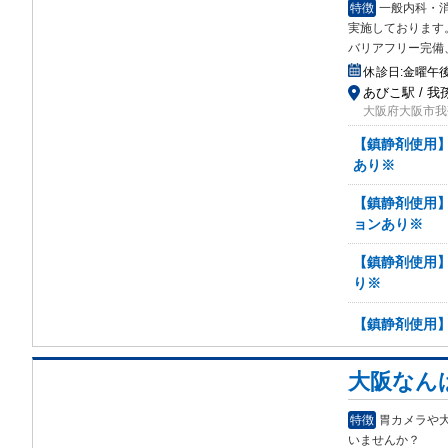
特徴
一般内科・
実施
しております
バリアフリー完備
休診日:
金曜午
あびこ駅 / 
大阪府大阪市我孫
【鎮静剤使用
あり※
【鎮静剤使用
ョンあり※
【鎮静剤使用
り※
【鎮静剤使用
大阪なん
特徴
胃カメラや
いま
せんか？