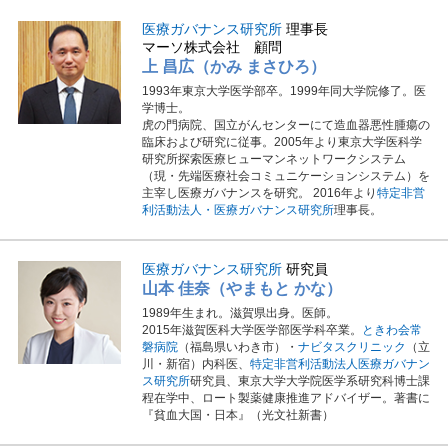
医療ガバナンス研究所
理事長
マーソ株式会社 顧問
上 昌広（かみ まさひろ）
1993年東京大学医学部卒。1999年同大学院修了。医
学博士。
虎の門病院、国立がんセンターにて造血器悪性腫瘍の
臨床および研究に従事。2005年より東京大学医科学
研究所探索医療ヒューマンネットワークシステム
（現・先端医療社会コミュニケーションシステム）を
主宰し医療ガバナンスを研究。 2016年より
特定非営
利活動法人・医療ガバナンス研究所
理事長。
医療ガバナンス研究所
研究員
山本 佳奈（やまもと かな）
1989年生まれ。滋賀県出身。医師。
2015年滋賀医科大学医学部医学科卒業。
ときわ会常
磐病院
（福島県いわき市）・
ナビタスクリニック
（立
川・新宿）内科医、
特定非営利活動法人医療ガバナン
ス研究所
研究員、東京大学大学院医学系研究科博士課
程在学中、ロート製薬健康推進アドバイザー。著書に
『貧血大国・日本』（光文社新書）