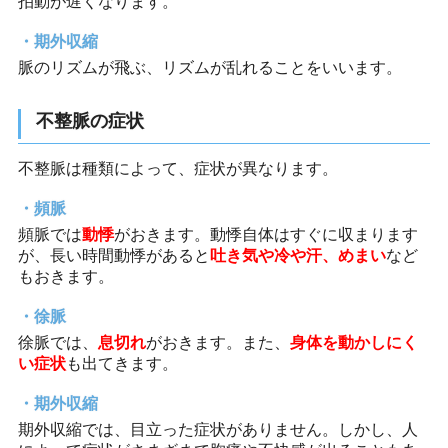
拍動が遅くなります。
期外収縮
脈のリズムが飛ぶ、リズムが乱れることをいいます。
不整脈の症状
不整脈は種類によって、症状が異なります。
頻脈
頻脈では
動悸
がおきます。動悸自体はすぐに収まります
が、長い時間動悸があると
吐き気や冷や汗、めまい
など
もおきます。
徐脈
徐脈では、
息切れ
がおきます。また、
身体を動かしにく
い症状
も出てきます。
期外収縮
期外収縮では、目立った症状がありません。しかし、人