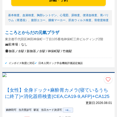
詳細・予約
基本検査
、
血液検査
、
胸部レントゲン
、
心電図
、
尿検査
、
便潜血検査
、
胃バリ
ウム（胃透視）
、
腹部エコー
、
腫瘍マーカー
、
肝炎ウィルス検査
、
骨密度検査
こころとからだの元氣プラザ
東京都千代田区神田神保町一丁目105番地神保町三井ビルディング2階
駐車場：
なし
御茶ノ水駅 / 新御茶ノ水駅 / 神保町駅 / 竹橋駅
インボイス制度に対応
日本人間ドック学会機能評価認定施設
【女性】全身ドック+麻酔胃カメラ(寝ているうち
に終了)+消化器癌検査(CEA,CA19-9,AFP)+CA125
更新日:
2026.08.01
鎮静剤可
当月受診可
駅近
当日カード決済可
+
4
...