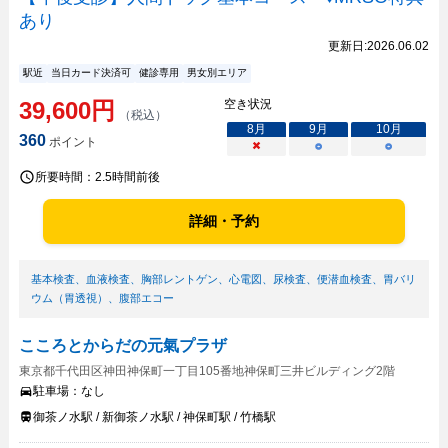
あり
更新日:
2026.06.02
駅近
当日カード決済可
健診専用
男女別エリア
39,600
円
空き状況
（税込）
8
月
9
月
10
月
360
ポイント
×
○
○
所要時間：
2.5時間前後
詳細・予約
基本検査
、
血液検査
、
胸部レントゲン
、
心電図
、
尿検査
、
便潜血検査
、
胃バリ
ウム（胃透視）
、
腹部エコー
こころとからだの元氣プラザ
東京都千代田区神田神保町一丁目105番地神保町三井ビルディング2階
駐車場：
なし
御茶ノ水駅 / 新御茶ノ水駅 / 神保町駅 / 竹橋駅