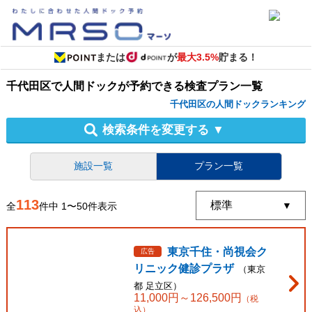
または
が
最大3.5%
貯まる！
千代田区
で
人間ドック
が予約できる
検査プラン
一覧
千代田区の人間ドックランキング
検索条件を変更する
▼
施設一覧
プラン一覧
113
全
件中
1
〜
50
件表示
東京千住・尚視会ク
広告
リニック健診プラザ
（
東京
都
足立区
）
11,000
円～
126,500
円
（税
込）