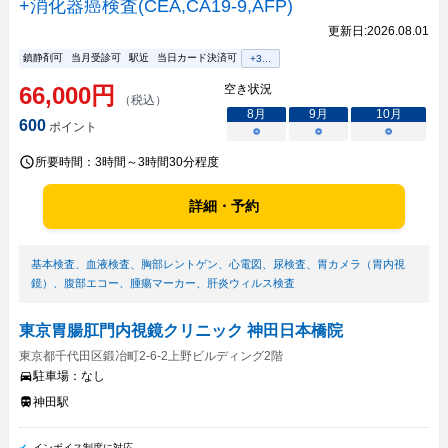
+消化器癌検査(CEA,CA19-9,AFP)
更新日:
2026.08.01
鎮静剤可
当月受診可
駅近
当日カード決済可
+
3
...
66,000
円
空き状況
（税込）
8
月
9
月
10
月
600
ポイント
○
○
○
所要時間：
3時間～3時間30分程度
詳細・予約
基本検査
、
血液検査
、
胸部レントゲン
、
心電図
、
尿検査
、
胃カメラ（胃内視
鏡）
、
腹部エコー
、
腫瘍マーカー
、
肝炎ウィルス検査
東京胃腸肛門内視鏡クリニック 神田日本橋院
東京都千代田区鍛冶町2-6-2上野ビルディング2階
駐車場：
なし
神田駅
インボイス制度に対応