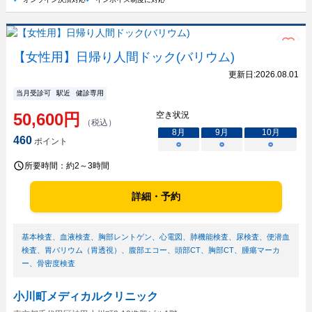
【女性用】日帰り人間ドック(バリウム)
更新日:
2026.08.01
当月受診可
駅近
健診専用
50,600
円
空き状況
（税込）
8
月
9
月
10
月
460
ポイント
○
○
○
所要時間：
約2～3時間
詳細・予約
基本検査
、
血液検査
、
胸部レントゲン
、
心電図
、
肺機能検査
、
尿検査
、
便潜血
検査
、
胃バリウム（胃透視）
、
腹部エコー
、
頭部CT
、
胸部CT
、
腫瘍マーカ
ー
、
骨密度検査
小川町メディカルクリニック