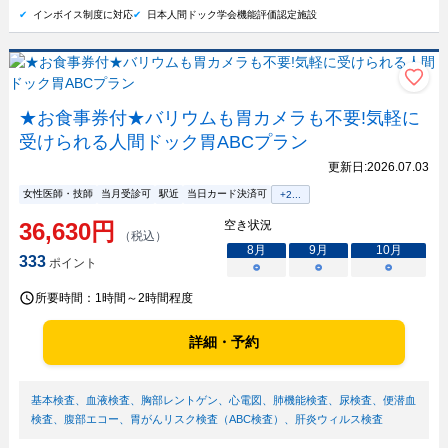
インボイス制度に対応
日本人間ドック学会機能評価認定施設
★お食事券付★バリウムも胃カメラも不要!気軽に
受けられる人間ドック胃ABCプラン
更新日:
2026.07.03
女性医師・技師
当月受診可
駅近
当日カード決済可
+
2
...
36,630
円
空き状況
（税込）
8
月
9
月
10
月
333
ポイント
○
○
○
所要時間：
1時間～2時間程度
詳細・予約
基本検査
、
血液検査
、
胸部レントゲン
、
心電図
、
肺機能検査
、
尿検査
、
便潜血
検査
、
腹部エコー
、
胃がんリスク検査（ABC検査）
、
肝炎ウィルス検査