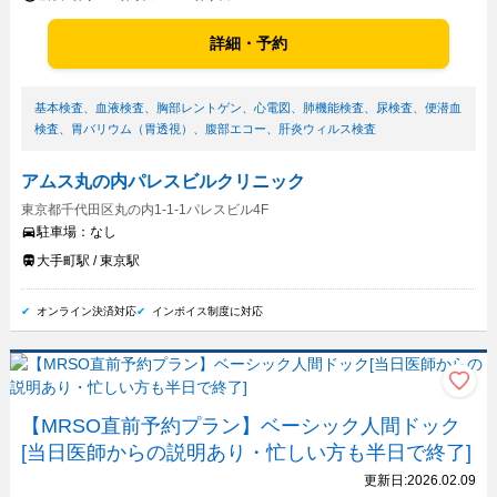
詳細・予約
基本検査
、
血液検査
、
胸部レントゲン
、
心電図
、
肺機能検査
、
尿検査
、
便潜血
検査
、
胃バリウム（胃透視）
、
腹部エコー
、
肝炎ウィルス検査
アムス丸の内パレスビルクリニック
東京都千代田区丸の内1-1-1パレスビル4F
駐車場：
なし
大手町駅 / 東京駅
オンライン決済対応
インボイス制度に対応
【MRSO直前予約プラン】ベーシック人間ドック
[当日医師からの説明あり・忙しい方も半日で終了]
更新日:
2026.02.09