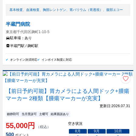
基本検査
、
血液検査
、
胸部レントゲン
、
胃バリウム（胃透視）
、
腹部エコー
半蔵門病院
東京都千代田区麹町1-10-5
駐車場：
あり
半蔵門駅 / 麹町駅
オンライン決済対応
インボイス制度に対応
【前日予約可能】胃カメラによる人間ドック+腫瘍
マーカー 2種類【腫瘍マーカーが充実】
更新日:
2026.07.31
鎮静剤可
当月受診可
土曜可
結果面談あり
55,000
円
空き状況
（税込）
8
月
9
月
10
月
500
ポイント