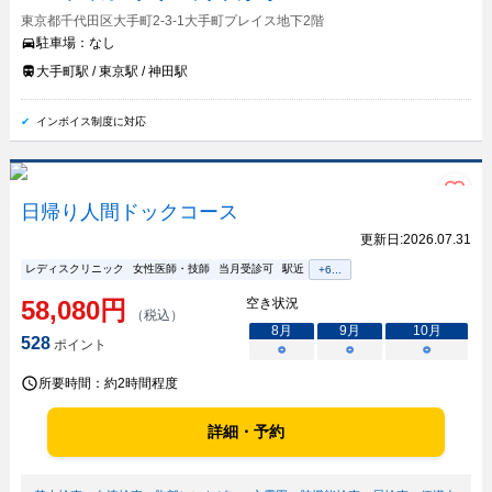
東京都千代田区大手町2-3-1大手町プレイス地下2階
駐車場：
なし
大手町駅 / 東京駅 / 神田駅
インボイス制度に対応
日帰り人間ドックコース
更新日:
2026.07.31
レディスクリニック
女性医師・技師
当月受診可
駅近
+
6
...
58,080
円
空き状況
（税込）
8
月
9
月
10
月
528
ポイント
○
○
○
所要時間：
約2時間程度
詳細・予約