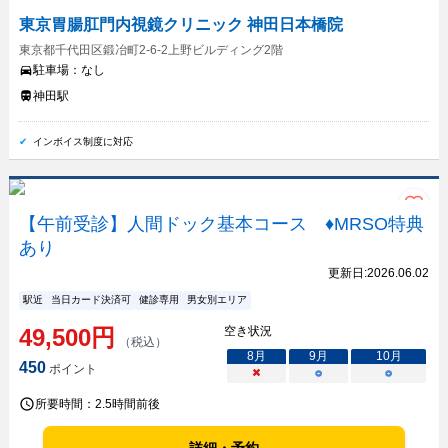
東京胃腸肛門内視鏡クリニック 神田日本橋院
東京都千代田区鍛冶町2-6-2上野ビルディング2階
駐車場：
なし
神田駅
インボイス制度に対応
【午前受診】人間ドック基本コース ♦MRSO特典
あり
更新日:
2026.06.02
駅近
当日カード決済可
健診専用
男女別エリア
49,500
円
空き状況
（税込）
8
月
9
月
10
月
450
ポイント
×
○
○
所要時間：
2.5時間前後