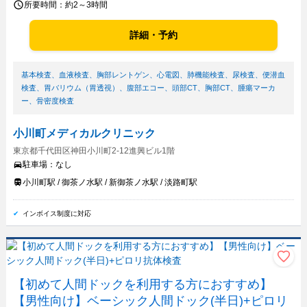
所要時間：
約2～3時間
詳細・予約
基本検査
、
血液検査
、
胸部レントゲン
、
心電図
、
肺機能検査
、
尿検査
、
便潜血
検査
、
胃バリウム（胃透視）
、
腹部エコー
、
頭部CT
、
胸部CT
、
腫瘍マーカ
ー
、
骨密度検査
小川町メディカルクリニック
東京都千代田区神田小川町2-12進興ビル1階
駐車場：
なし
小川町駅 / 御茶ノ水駅 / 新御茶ノ水駅 / 淡路町駅
インボイス制度に対応
【初めて人間ドックを利用する方におすすめ】
【男性向け】ベーシック人間ドック(半日)+ピロリ