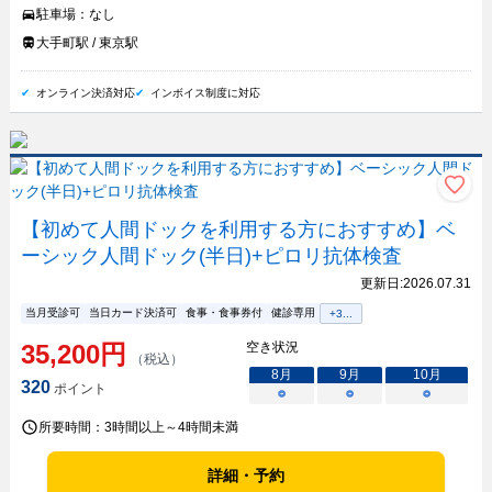
駐車場：
なし
大手町駅 / 東京駅
オンライン決済対応
インボイス制度に対応
【初めて人間ドックを利用する方におすすめ】ベ
ーシック人間ドック(半日)+ピロリ抗体検査
更新日:
2026.07.31
当月受診可
当日カード決済可
食事・食事券付
健診専用
+
3
...
35,200
円
空き状況
（税込）
8
月
9
月
10
月
320
ポイント
○
○
○
所要時間：
3時間以上～4時間未満
詳細・予約