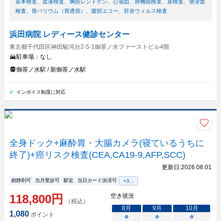
基本検査
、
血液検査
、
胸部レントゲン
、
心電図
、
肺機能検査
、
尿検査
、
便潜血
検査
、
胃バリウム（胃透視）
、
腹部エコー
、
肝炎ウィルス検査
浜田病院 レディース健診センター
東京都千代田区神田駿河台2-5-1御茶ノ水ファーストビル4階
駐車場：
なし
御茶ノ水駅 / 新御茶ノ水駅
インボイス制度に対応
全身ドック+麻酔胃・大腸カメラ(寝ているうちに
終了)+癌リスク検査(CEA,CA19-9,AFP,SCC)
更新日:
2026.08.01
鎮静剤可
当月受診可
駅近
当日カード決済可
+
3
...
118,800
円
空き状況
（税込）
8
月
9
月
10
月
1,080
ポイント
○
○
○