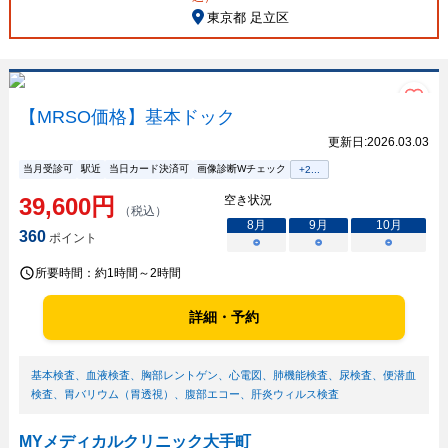
東京都 足立区
【MRSO価格】基本ドック
更新日:
2026.03.03
当月受診可
駅近
当日カード決済可
画像診断Wチェック
+
2
...
39,600
円
空き状況
（税込）
8
月
9
月
10
月
360
ポイント
○
○
○
所要時間：
約1時間～2時間
詳細・予約
基本検査
、
血液検査
、
胸部レントゲン
、
心電図
、
肺機能検査
、
尿検査
、
便潜血
検査
、
胃バリウム（胃透視）
、
腹部エコー
、
肝炎ウィルス検査
MYメディカルクリニック大手町