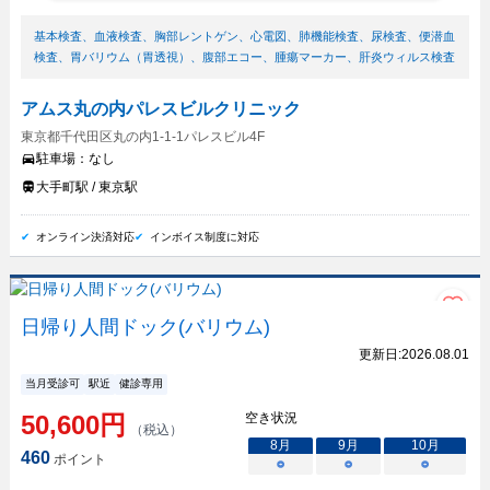
基本検査
、
血液検査
、
胸部レントゲン
、
心電図
、
肺機能検査
、
尿検査
、
便潜血
検査
、
胃バリウム（胃透視）
、
腹部エコー
、
腫瘍マーカー
、
肝炎ウィルス検査
アムス丸の内パレスビルクリニック
東京都千代田区丸の内1-1-1パレスビル4F
駐車場：
なし
大手町駅 / 東京駅
オンライン決済対応
インボイス制度に対応
日帰り人間ドック(バリウム)
更新日:
2026.08.01
当月受診可
駅近
健診専用
50,600
円
空き状況
（税込）
8
月
9
月
10
月
460
ポイント
○
○
○