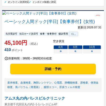
オンライン決済対応
インボイス制度に対応
ベーシック人間ドック[半日]【食事券付】(女性)
更新日:
2026.07.31
当月受診可
当日カード決済可
食事・食事券付
健診専用
+
1
...
45,100
円
空き状況
（税込）
8
月
9
月
10
月
410
ポイント
○
○
○
所要時間：
3時間～3時間30分程度
詳細・予約
基本検査
、
血液検査
、
胸部レントゲン
、
心電図
、
肺機能検査
、
尿検査
、
便潜血
検査
、
胃バリウム（胃透視）
、
腹部エコー
、
肝炎ウィルス検査
アムス丸の内パレスビルクリニック
東京都千代田区丸の内1-1-1パレスビル4F