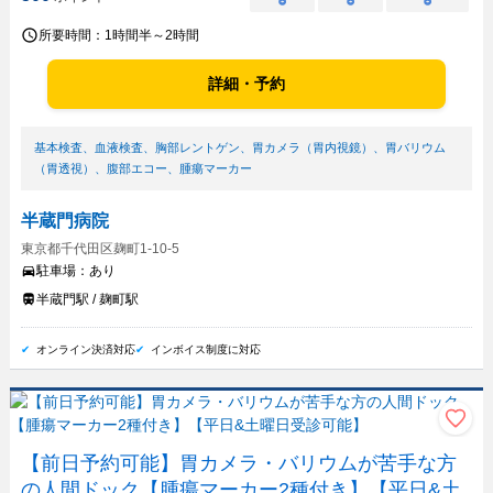
○
○
○
所要時間：
1時間半～2時間
詳細・予約
基本検査
、
血液検査
、
胸部レントゲン
、
胃カメラ（胃内視鏡）
、
胃バリウム
（胃透視）
、
腹部エコー
、
腫瘍マーカー
半蔵門病院
東京都千代田区麹町1-10-5
駐車場：
あり
半蔵門駅 / 麹町駅
オンライン決済対応
インボイス制度に対応
【前日予約可能】胃カメラ・バリウムが苦手な方
の人間ドック【腫瘍マーカー2種付き】【平日&土