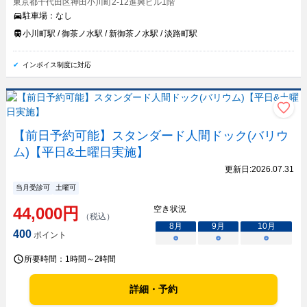
東京都千代田区神田小川町2-12進興ビル1階
駐車場：
なし
小川町駅 / 御茶ノ水駅 / 新御茶ノ水駅 / 淡路町駅
インボイス制度に対応
【前日予約可能】スタンダード人間ドック(バリウ
ム)【平日&土曜日実施】
更新日:
2026.07.31
当月受診可
土曜可
44,000
円
空き状況
（税込）
8
月
9
月
10
月
400
ポイント
○
○
○
所要時間：
1時間～2時間
詳細・予約