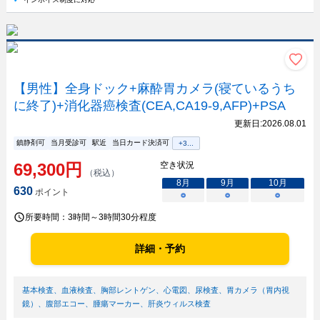
【男性】全身ドック+麻酔胃カメラ(寝ているうち
に終了)+消化器癌検査(CEA,CA19-9,AFP)+PSA
更新日:
2026.08.01
鎮静剤可
当月受診可
駅近
当日カード決済可
+
3
...
69,300
円
空き状況
（税込）
8
月
9
月
10
月
630
ポイント
○
○
○
所要時間：
3時間～3時間30分程度
詳細・予約
基本検査
、
血液検査
、
胸部レントゲン
、
心電図
、
尿検査
、
胃カメラ（胃内視
鏡）
、
腹部エコー
、
腫瘍マーカー
、
肝炎ウィルス検査