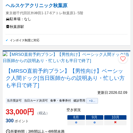
ヘルスケアクリニック秋葉原
東京都千代田区外神田1-17-6アトレ秋葉原1- 5階
駐車場：
なし
秋葉原駅
インボイス制度に対応
【MRSO直前予約プラン】【男性向け】ベーシッ
ク人間ドック[当日医師からの説明あり・忙しい方
も半日で終了]
更新日:
2026.02.09
当月受診可
当日カード決済可
食事・食事券付
健診専用
+
3
...
33,000
円
空き状況
（税込）
8
月
9
月
10
月
300
ポイント
○
○
×
所要時間：
3時間以上～4時間未満