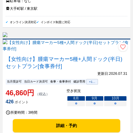
駐車場：
なし
大手町駅 / 東京駅
オンライン決済対応
インボイス制度に対応
【女性向け】腫瘍マーカー5種+人間ドック(半日)
セットプラン[食事券付]
更新日:
2026.07.31
当月受診可
当日カード決済可
食事・食事券付
健診専用
+
1
...
46,860
円
空き状況
（税込）
8
月
9
月
10
月
426
ポイント
○
○
○
所要時間：
3時間
詳細・予約