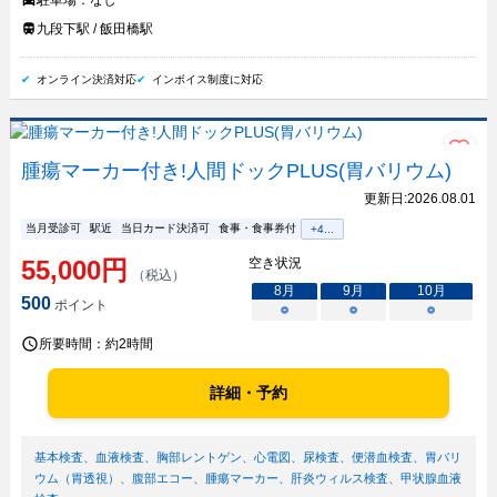
駐車場：
なし
九段下駅 / 飯田橋駅
オンライン決済対応
インボイス制度に対応
腫瘍マーカー付き!人間ドックPLUS(胃バリウム)
更新日:
2026.08.01
当月受診可
駅近
当日カード決済可
食事・食事券付
+
4
...
55,000
円
空き状況
（税込）
8
月
9
月
10
月
500
ポイント
○
○
○
所要時間：
約2時間
詳細・予約
基本検査
、
血液検査
、
胸部レントゲン
、
心電図
、
尿検査
、
便潜血検査
、
胃バリ
ウム（胃透視）
、
腹部エコー
、
腫瘍マーカー
、
肝炎ウィルス検査
、
甲状腺血液