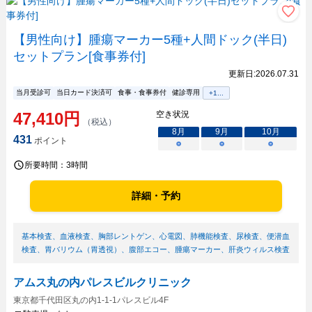
【男性向け】腫瘍マーカー5種+人間ドック(半日)
セットプラン[食事券付]
更新日:
2026.07.31
当月受診可
当日カード決済可
食事・食事券付
健診専用
+
1
...
47,410
円
空き状況
（税込）
8
月
9
月
10
月
431
ポイント
○
○
○
所要時間：
3時間
詳細・予約
基本検査
、
血液検査
、
胸部レントゲン
、
心電図
、
肺機能検査
、
尿検査
、
便潜血
検査
、
胃バリウム（胃透視）
、
腹部エコー
、
腫瘍マーカー
、
肝炎ウィルス検査
アムス丸の内パレスビルクリニック
東京都千代田区丸の内1-1-1パレスビル4F