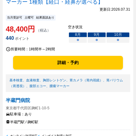
マーカー 1種類【経口・経鼻が選べる】
更新日:
2026.07.31
当月受診可
土曜可
結果面談あり
48,400
円
空き状況
（税込）
8
月
9
月
10
月
440
ポイント
○
○
○
所要時間：
1時間半～2時間
詳細・予約
基本検査
、
血液検査
、
胸部レントゲン
、
胃カメラ（胃内視鏡）
、
胃バリウム
（胃透視）
、
腹部エコー
、
腫瘍マーカー
半蔵門病院
東京都千代田区麹町1-10-5
駐車場：
あり
半蔵門駅 / 麹町駅
オンライン決済対応
インボイス制度に対応