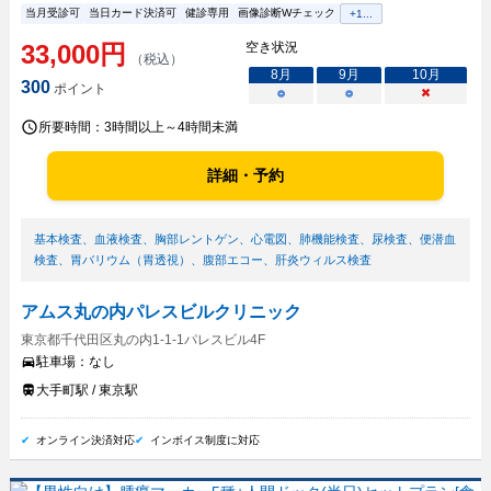
当月受診可
当日カード決済可
健診専用
画像診断Wチェック
+
1
...
33,000
円
空き状況
（税込）
8
月
9
月
10
月
300
ポイント
○
○
×
所要時間：
3時間以上～4時間未満
詳細・予約
基本検査
、
血液検査
、
胸部レントゲン
、
心電図
、
肺機能検査
、
尿検査
、
便潜血
検査
、
胃バリウム（胃透視）
、
腹部エコー
、
肝炎ウィルス検査
アムス丸の内パレスビルクリニック
東京都千代田区丸の内1-1-1パレスビル4F
駐車場：
なし
大手町駅 / 東京駅
オンライン決済対応
インボイス制度に対応