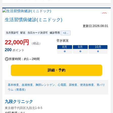
生活習慣病健診(ミニドック)
更新日:
2026.08.01
当月受診可
駅近
当日カード決済可
健診専用
+
2
...
22,000
円
空き状況
（税込）
8
月
9
月
10
月
200
ポイント
○
○
○
所要時間：
約1～2時間
詳細・予約
基本検査
、
血液検査
、
胸部レントゲン
、
心電図
、
尿検査
、
便潜血検査
、
胃バリ
ウム（胃透視）
九段クリニック
東京都千代田区九段北1-9-5