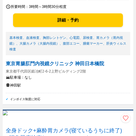
所要時間：
3時間～3時間30分程度
詳細・予約
基本検査
、
血液検査
、
胸部レントゲン
、
心電図
、
尿検査
、
胃カメラ（胃内視
鏡）
、
大腸カメラ（大腸内視鏡）
、
腹部エコー
、
腫瘍マーカー
、
肝炎ウィルス
検査
東京胃腸肛門内視鏡クリニック 神田日本橋院
東京都千代田区鍛冶町2-6-2上野ビルディング2階
駐車場：
なし
神田駅
インボイス制度に対応
全身ドック+麻酔胃カメラ(寝ているうちに終了)