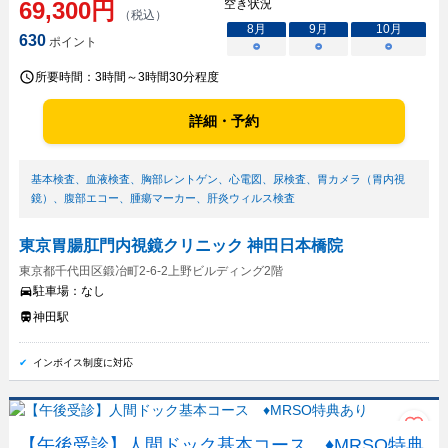
69,300
円
空き状況
（税込）
8
月
9
月
10
月
630
ポイント
○
○
○
所要時間：
3時間～3時間30分程度
詳細・予約
基本検査
、
血液検査
、
胸部レントゲン
、
心電図
、
尿検査
、
胃カメラ（胃内視
鏡）
、
腹部エコー
、
腫瘍マーカー
、
肝炎ウィルス検査
東京胃腸肛門内視鏡クリニック 神田日本橋院
東京都千代田区鍛冶町2-6-2上野ビルディング2階
駐車場：
なし
神田駅
インボイス制度に対応
【午後受診】人間ドック基本コース ♦MRSO特典