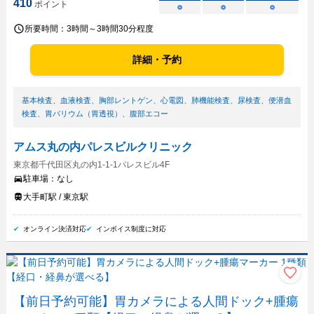
410
ポイント
○
○
○
所要時間：
3時間～3時間30分程度
詳細・予約
基本検査
、
血液検査
、
胸部レントゲン
、
心電図
、
肺機能検査
、
尿検査
、
便潜血
検査
、
胃バリウム（胃透視）
、
腹部エコー
アムス丸の内パレスビルクリニック
東京都千代田区丸の内1-1-1パレスビル4F
駐車場：
なし
大手町駅 / 東京駅
オンライン決済対応
インボイス制度に対応
【前日予約可能】胃カメラによる人間ドック+腫瘍