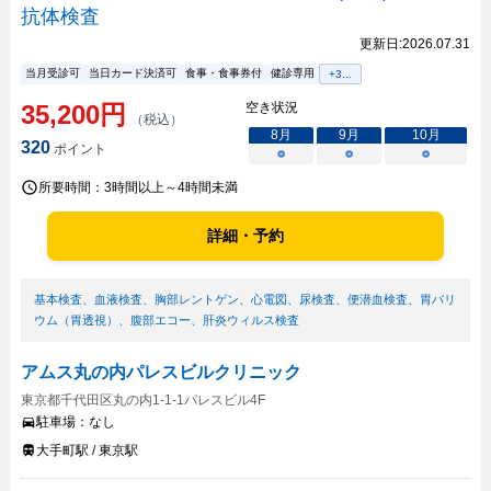
抗体検査
更新日:
2026.07.31
当月受診可
当日カード決済可
食事・食事券付
健診専用
+
3
...
35,200
円
空き状況
（税込）
8
月
9
月
10
月
320
ポイント
○
○
○
所要時間：
3時間以上～4時間未満
詳細・予約
基本検査
、
血液検査
、
胸部レントゲン
、
心電図
、
尿検査
、
便潜血検査
、
胃バリ
ウム（胃透視）
、
腹部エコー
、
肝炎ウィルス検査
アムス丸の内パレスビルクリニック
東京都千代田区丸の内1-1-1パレスビル4F
駐車場：
なし
大手町駅 / 東京駅