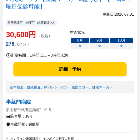
曜日受診可能】
更新日:
2026.07.31
当月受診可
土曜可
結果面談あり
30,600
円
空き状況
（税込）
8
月
9
月
10
月
278
ポイント
○
○
○
所要時間：
1時間以上～3時間未満
詳細・予約
基本検査
、
血液検査
、
胸部レントゲン
、
腹部エコー
、
腫瘍マーカー
半蔵門病院
東京都千代田区麹町1-10-5
駐車場：
あり
半蔵門駅 / 麹町駅
オンライン決済対応
インボイス制度に対応