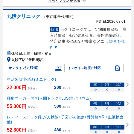
もっとプランを見る
九段クリニック
（東京都 千代田区）
更新日:
2026.08.01
特徴
当クリニックでは、定期健康診断、雇
入時健診、特定健康診査、海外渡航健診、
特定従事者健診など豊富なメニ
...
続きを読
む▼
休診日:
土曜・日曜・祝日
九段下駅 / 飯田橋駅
オンライン決済対応
インボイス制度に対応
生活習慣病健診(ミニドック)
8
月
9
月
10
月
22,000
円
200
（税込）
ポイント
○
○
○
腫瘍マーカー付き!人間ドックPLUS(胃バリウム)
8
月
9
月
10
月
55,000
円
500
（税込）
ポイント
○
○
○
レディースドック(乳がん検診+子宮がん検診+骨盤腔MRI+血液検査
他)
8
月
9
月
10
月
52,800
円
480
（税込）
ポイント
○
○
○