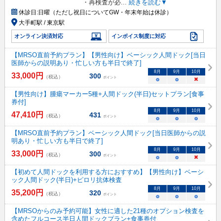
・再検査が必
...
続きを読む▼
休診日:
日曜（ただし祝日についてGW・年末年始は休診）
大手町駅 / 東京駅
オンライン決済対応
インボイス制度に対応
【MRSO直前予約プラン】【男性向け】ベーシック人間ドック[当日
医師からの説明あり・忙しい方も半日で終了]
8
月
9
月
10
月
33,000
円
300
（税込）
ポイント
○
○
×
【男性向け】腫瘍マーカー5種+人間ドック(半日)セットプラン[食事
券付]
8
月
9
月
10
月
47,410
円
431
（税込）
ポイント
○
○
○
【MRSO直前予約プラン】ベーシック人間ドック[当日医師からの説
明あり・忙しい方も半日で終了]
8
月
9
月
10
月
33,000
円
300
（税込）
ポイント
○
○
×
【初めて人間ドックを利用する方におすすめ】【男性向け】ベーシ
ック人間ドック(半日)+ピロリ抗体検査
8
月
9
月
10
月
35,200
円
320
（税込）
ポイント
○
○
○
【MRSOからのみ予約可能】女性に適した21種のオプション検査を
含めたフルコース半日人間ドックプラン+食事券付