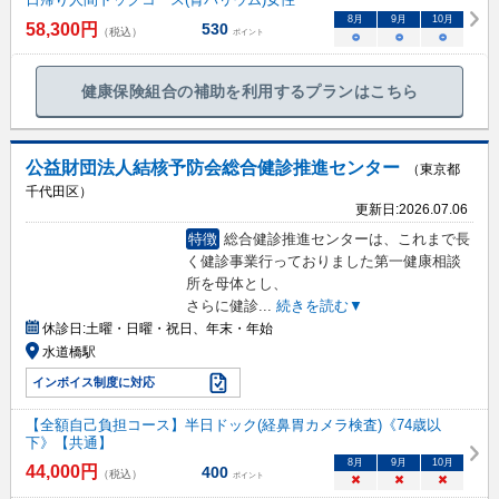
8
月
9
月
10
月
58,300
円
530
（税込）
ポイント
○
○
○
健康保険組合の補助を利用するプランはこちら
公益財団法人結核予防会総合健診推進センター
（東京都
千代田区）
更新日:
2026.07.06
特徴
総合健診推進センターは、これまで長
く健診事業行っておりました第一健康相談
所を母体とし、
さらに健診
...
続きを読む▼
休診日:
土曜・日曜・祝日、年末・年始
水道橋駅
インボイス制度に対応
【全額自己負担コース】半日ドック(経鼻胃カメラ検査)《74歳以
下》【共通】
8
月
9
月
10
月
44,000
円
400
（税込）
ポイント
×
×
×