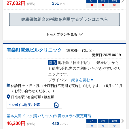
8
月
9
月
10
月
27,632
円
251
（税込）
ポイント
×
×
×
健康保険組合の補助を利用するプランはこちら
もっとプランを見る
有楽町電気ビルクリニック
（東京都 千代田区）
更新日:
2025.06.19
特徴
地下鉄「日比谷駅」 「銀座駅」から
も徒歩3分以内のご利用いただきやすいクリ
ニックです。
プライバシ
...
続きを読む▼
休診日:
土・日・祝 （土曜日は不定期で実施しております。＜6月～11月
＞お問い合わせください。）
日比谷駅 / 有楽町駅 / 銀座駅
インボイス制度に対応
基本人間ドック(胃バリウム)※胃カメラへ変更可能
8
月
9
月
10
月
46,200
円
420
（税込）
ポイント
○
○
○