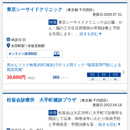
東京シーサイドクリニック
（東京都 千代田区）
更新日:
2026.07.31
特徴
東京シーサイドクリニックは心臓・が
ん・脳の三大生活習慣病の早期診断と予防
を目指します。
...
続きを読む▼
休診日:
日
永田町駅 / 赤坂見附駅
オンライン決済対応
胃がんリスク検査(ABC検診)で行う人間ドック *循環器専門医による
面談実施*
8
月
9
月
10
月
39,600
円
360
（税込）
ポイント
○
○
○
松翁会診療所 大手町健診プラザ
（東京都 千代田区）
更新日:
2022.04.18
特徴
松翁会は大正15年に大手町で診療所を
開設して以来、80有余年にわたり疾病予防
と早期発見・早期治療を旨
...
続きを読む▼