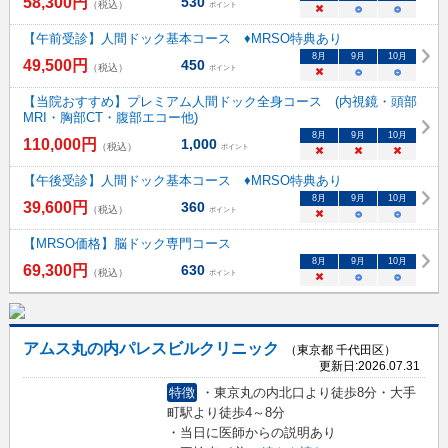
58,300
円
530
（税込）
ポイント
×
○
○
【午前受診】人間ドック基本コース ♦MRSO特典あり
8
月
9
月
10
月
49,500
円
450
（税込）
ポイント
×
○
○
【当院おすすめ】プレミアム人間ドック全身コース (内視鏡・頭部
MRI・胸部CT・腹部エコー他)
8
月
9
月
10
月
110,000
円
1,000
（税込）
ポイント
×
×
×
【午後受診】人間ドック基本コース ♦MRSO特典あり
8
月
9
月
10
月
39,600
円
360
（税込）
ポイント
×
○
○
【MRSO価格】脳ドック専門コース
8
月
9
月
10
月
69,300
円
630
（税込）
ポイント
×
○
○
アムス丸の内パレスビルクリニック
（東京都 千代田区）
更新日:
2026.07.31
特徴
・東京丸の内北口より徒歩8分・大手
町駅より徒歩4～8分
・当日に医師からの説明あり