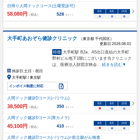
日帰り人間ドックコース(土曜受診可)
8
月
9
月
10
月
58,080
円
528
（税込）
ポイント
○
○
○
大手町あおぞら健診クリニック
（東京都 千代田区）
更新日:
2026.08.01
特徴
大手町駅 B2a、A5出口直結の大手町
野村ビル地下1階にございます当クリニック
は、医療法人財団京映会
...
続きを読む▼
休診日:
土日・祝日
大手町駅 / 東京駅
インボイス制度に対応
人間ドック健診Dコース(バリウム)
8
月
9
月
10
月
38,500
円
350
（税込）
ポイント
×
○
○
人間ドック健診Dコース(胃カメラ)
8
月
9
月
10
月
45,100
円
410
（税込）
ポイント
×
○
○
人間ドック健診Dコース(バリウム)+前立腺がん検査