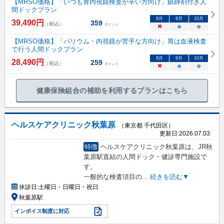
【MRSO価格】「いつも胃内視鏡検査が辛い方向け」鎮静剤付き人
間ドックプラン
8
月
9
月
10
月
39,490
円
359
（税込）
ポイント
×
○
○
【MRSO価格】「バリウム・内視鏡が苦手な方向け」胃は血液検査
で行う人間ドックプラン
8
月
9
月
10
月
28,490
円
259
（税込）
ポイント
×
○
○
健康保険組合の補助を利用するプランはこちら
ヘルスケアクリニック秋葉原
（東京都 千代田区）
更新日:
2026.07.03
特徴
ヘルスケアクリニック秋葉原は、JR秋
葉原駅直結の人間ドック・健診専門施設で
す。
一般的な検査項目の
...
続きを読む▼
休診日:
土曜日・日曜日・祝日
秋葉原駅
インボイス制度に対応