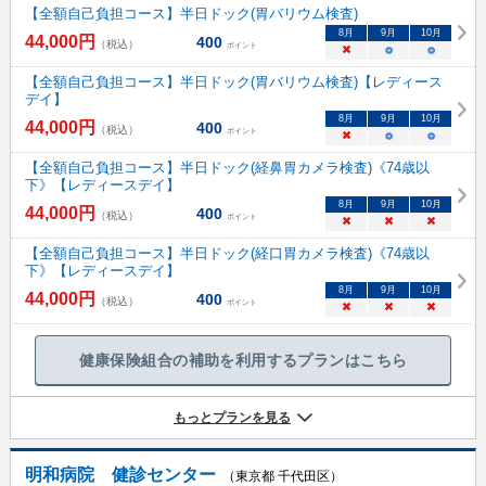
【全額自己負担コース】半日ドック(胃バリウム検査)
8
月
9
月
10
月
44,000
円
400
（税込）
ポイント
×
○
○
【全額自己負担コース】半日ドック(胃バリウム検査)【レディース
デイ】
8
月
9
月
10
月
44,000
円
400
（税込）
ポイント
×
○
○
【全額自己負担コース】半日ドック(経鼻胃カメラ検査)《74歳以
下》【レディースデイ】
8
月
9
月
10
月
44,000
円
400
（税込）
ポイント
×
×
×
【全額自己負担コース】半日ドック(経口胃カメラ検査)《74歳以
下》【レディースデイ】
8
月
9
月
10
月
44,000
円
400
（税込）
ポイント
×
×
×
健康保険組合の補助を利用するプランはこちら
もっとプランを見る
明和病院 健診センター
（東京都 千代田区）