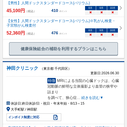
【男性】人間ドックスタンダードコース(バリウム)
8
月
9
月
10
月
45,100
円
410
（税込）
ポイント
×
×
×
【女性】人間ドックスタンダードコース(バリウム)※乳がん検査・
子宮頸がん検査付
8
月
9
月
10
月
52,360
円
476
（税込）
ポイント
×
×
×
健康保険組合の補助を利用するプランはこちら
神田クリニック
（東京都 千代田区）
更新日:
2026.06.30
特徴
MRIによる当院の心臓ドックは、心臓
冠動脈の鮮明な立体撮影より血管の狭窄や
詰まり
を調べて、狭心症
...
続きを読む▼
休診日:
終日休診/日・祝日・年末年始・8/13～15
大手町駅 / 神田駅
インボイス制度に対応