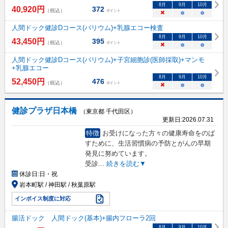
8
月
9
月
10
月
40,920
円
372
（税込）
ポイント
×
○
○
人間ドック健診Dコース(バリウム)+乳腺エコー検査
8
月
9
月
10
月
43,450
円
395
（税込）
ポイント
×
○
○
人間ドック健診Dコース(バリウム)+子宮細胞診(医師採取)+マンモ
+乳腺エコー
8
月
9
月
10
月
52,450
円
476
（税込）
ポイント
×
○
○
健診プラザ日本橋
（東京都 千代田区）
更新日:
2026.07.31
特徴
お受けになった方々の健康寿命をのば
すために、生活習慣病の予防とがんの早期
発見に努めています。
受診
...
続きを読む▼
休診日:
日・祝
岩本町駅 / 神田駅 / 秋葉原駅
インボイス制度に対応
腸活ドック 人間ドック(基本)+腸内フローラ2回
8
月
9
月
10
月