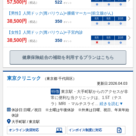
57,500
円
522
（税込）
ポイント
○
○
○
【男性】人間ドック(胃バリウム)+腫瘍マーカー(前立腺がん)
8
月
9
月
10
月
38,500
円
350
（税込）
ポイント
○
○
○
【女性】人間ドック(胃バリウム)+子宮内診
8
月
9
月
10
月
38,500
円
350
（税込）
ポイント
×
○
○
健康保険組合の補助を利用するプランはこちら
東京クリニック
（東京都 千代田区）
更新日:
2026.04.03
特徴
東京駅・大手町駅からのアクセスが非
常に便利な当クリニックは、1.5T（テス
ラ）MRI ・マルチスライ
...
続きを読む▼
休診日:
日曜／祝日 ※土曜は午後休診 ※外来は日曜、祝日、年末年始
休診
大手町駅 / 東京駅
オンライン決済対応
インボイス制度に対応