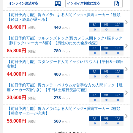
オンライン決済対応
インボイス制度に対応
【前日予約可能】胃カメラによる人間ドック+腫瘍マーカー 1種類
【経口・経鼻が選べる】
8
月
9
月
10
月
48,400
円
440
（税込）
ポイント
○
○
○
【前日予約可能】フルメンズドック(胃カメラ人間ドック+脳ドック
+肺ドック+マーカー3種)】【男性のための全身検査】
8
月
9
月
10
月
85,800
円
780
（税込）
ポイント
○
○
○
【前日予約可能】スタンダード人間ドック(バリウム)【平日&土曜日
実施】
8
月
9
月
10
月
44,000
円
400
（税込）
ポイント
○
○
○
【前日予約可能】胃カメラ・バリウムが苦手な方の人間ドック【腫
瘍マーカー2種付き】【平日&土曜日受診可能】
8
月
9
月
10
月
30,600
円
278
（税込）
ポイント
○
○
○
【前日予約可能】胃カメラによる人間ドック+腫瘍マーカー 2種類
【腫瘍マーカーが充実】
8
月
9
月
10
月
55,000
円
500
（税込）
ポイント
○
○
○