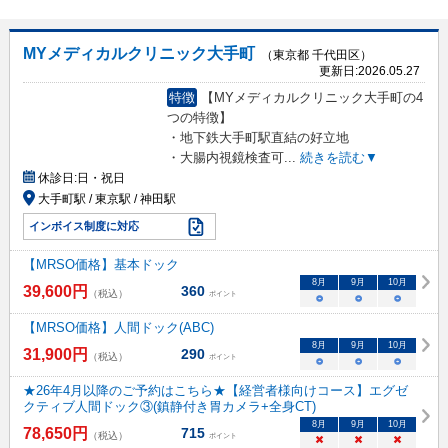
MYメディカルクリニック大手町
（東京都 千代田区）
更新日:
2026.05.27
特徴
【MYメディカルクリニック大手町の4
つの特徴】
・地下鉄大手町駅直結の好立地
・大腸内視鏡検査可
...
続きを読む▼
休診日:
日・祝日
大手町駅 / 東京駅 / 神田駅
インボイス制度に対応
【MRSO価格】基本ドック
8
月
9
月
10
月
39,600
円
360
（税込）
ポイント
○
○
○
【MRSO価格】人間ドック(ABC)
8
月
9
月
10
月
31,900
円
290
（税込）
ポイント
○
○
○
★26年4月以降のご予約はこちら★【経営者様向けコース】エグゼ
クティブ人間ドック③(鎮静付き胃カメラ+全身CT)
8
月
9
月
10
月
78,650
円
715
（税込）
ポイント
×
×
×