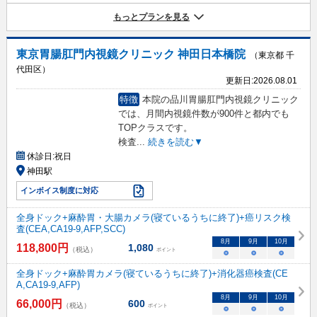
もっとプランを見る
東京胃腸肛門内視鏡クリニック 神田日本橋院
（東京都 千
代田区）
更新日:
2026.08.01
特徴
本院の品川胃腸肛門内視鏡クリニック
では、月間内視鏡件数が900件と都内でも
TOPクラスです。
検査
...
続きを読む▼
休診日:
祝日
神田駅
インボイス制度に対応
全身ドック+麻酔胃・大腸カメラ(寝ているうちに終了)+癌リスク検
査(CEA,CA19-9,AFP,SCC)
8
月
9
月
10
月
118,800
円
1,080
（税込）
ポイント
○
○
○
全身ドック+麻酔胃カメラ(寝ているうちに終了)+消化器癌検査(CE
A,CA19-9,AFP)
8
月
9
月
10
月
66,000
円
600
（税込）
ポイント
○
○
○