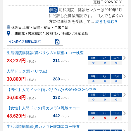
更新日:
2026.07.31
特徴
明和病院、健診センターは2010年2月
に開設した健診施設です。『1人でも多くの
方に健康診断を受診して
...
続きを読む▼
休診日:
土曜・日曜・祝日・年末年始
小川町駅 / 岩本町駅 / 淡路町駅 / 神田駅 / 秋葉原駅
インボイス制度に対応
生活習慣病健診(胃バリウム)+腹部エコー検査
8
月
9
月
10
月
23,232
円
211
（税込）
ポイント
○
○
○
人間ドック(胃バリウム)
8
月
9
月
10
月
30,800
円
280
（税込）
ポイント
○
○
○
【男性】人間ドック(胃バリウム)+PSA+SCC+シフラ
8
月
9
月
10
月
36,608
円
332
（税込）
ポイント
○
○
○
【女性】人間ドック(胃カメラ)+乳腺エコー
8
月
9
月
10
月
48,620
円
442
（税込）
ポイント
×
×
×
生活習慣病健診(胃カメラ)+腹部エコー検査