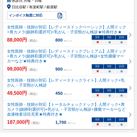
休診日:
月曜・日曜
日比谷駅 / 有楽町駅 / 銀座駅
インボイス制度に対応
女性医師・技師が対応【レディースドックベーシック】人間ドック
+胃カメラ(鎮静剤選択可)+乳がん・子宮頸がん検診★特典付き★
8
月
9
月
10
月
88,000
円
800
（税込）
ポイント
×
○
○
女性医師・技師が対応【レディースドックプレミアム】人間ドック
+胃カメラ(鎮静剤選択可)+乳がん・子宮頸がん検診+女性腫瘍マー
カーなど★特典付き★
8
月
9
月
10
月
99,000
円
900
（税込）
ポイント
×
○
○
女性医師・技師が対応【レディースドックライト】人間ドック+乳
がん・子宮頸がん検診
8
月
9
月
10
月
49,500
円
450
（税込）
ポイント
×
○
○
女性医師・技師が対応【トータルチェックドック】人間ドック+胃
カメラ(鎮静剤選択可)+乳がん・子宮頸がん検診+腫瘍マーカーなど
血液検査項目充実★特典付き★
8
月
9
月
10
月
187,000
円
1,700
（税込）
ポイント
×
○
○