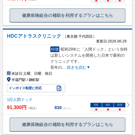
×
×
×
健康保険組合の補助を利用するプランはこちら
HDCアトラスクリニック
（東京都 千代田区）
更新日:
2026.06.29
特徴
昭和29年に「人間ドック」という当時
は新しいシステムを開発した日本で最初の
クリニックです。
長年の
...
続きを読む▼
休診日:
土曜、日曜、祝日
半蔵門駅 / 麹町駅
インボイス制度に対応
1日人間ドック
8
月
9
月
10
月
91,300
円
830
（税込）
ポイント
×
×
×
健康保険組合の補助を利用するプランはこちら