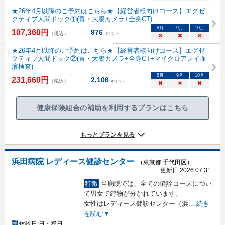
★26年4月以降のご予約はこちら★【経営者様向けコース】エグゼ
クティブ人間ドック①(胃・大腸カメラ+全身CT)
8
月
9
月
10
月
107,360
円
976
（税込）
ポイント
×
×
×
★26年4月以降のご予約はこちら★【経営者様向けコース】エグゼ
クティブ人間ドック②(胃・大腸カメラ+全身CT+マイクロアレイ血
液検査)
8
月
9
月
10
月
231,660
円
2,106
（税込）
ポイント
×
×
×
健康保険組合の補助を利用するプランはこちら
もっとプランを見る
浜田病院 レディース健診センター
（東京都 千代田区）
更新日:
2026.07.31
特徴
当病院では、全ての健診コースについ
て男女で建物が分かれています。
女性はレディース健診センター（浜
...
続き
を読む▼
休診日:
日・祝日