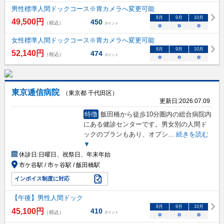
男性標準人間ドックコース※胃カメラへ変更可能
8
月
9
月
10
月
49,500
円
450
（税込）
ポイント
○
○
○
女性標準人間ドックコース※胃カメラへ変更可能
8
月
9
月
10
月
52,140
円
474
（税込）
ポイント
○
○
○
東京逓信病院
（東京都 千代田区）
更新日:
2026.07.09
特徴
飯田橋から徒歩10分圏内の総合病院内
にある健診センターです。男女別の人間ド
ックのプランもあり、オプシ
...
続きを読む
▼
休診日:
日曜日、祝祭日、年末年始
市ケ谷駅 / 市ヶ谷駅 / 飯田橋駅
インボイス制度に対応
【午後】男性人間ドック
8
月
9
月
10
月
45,100
円
410
（税込）
ポイント
○
○
○