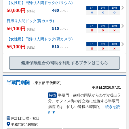
【女性用】日帰り人間ドック(バリウム)
8
月
9
月
10
月
50,600
円
460
（税込）
ポイント
○
○
○
日帰り人間ドック(胃カメラ)
8
月
9
月
10
月
56,100
円
510
（税込）
ポイント
×
×
×
【女性用】日帰り人間ドック(胃カメラ)
8
月
9
月
10
月
56,100
円
510
（税込）
ポイント
×
×
×
健康保険組合の補助を利用するプランはこちら
半蔵門病院
（東京都 千代田区）
更新日:
2026.07.31
特徴
半蔵門・麹町の両駅からわずか徒歩5
分、オフィス街の好立地に位置する半蔵門
病院では、忙しい皆様の時間的
...
続きを読
む▼
休診日:
日曜・祝日
半蔵門駅 / 麹町駅