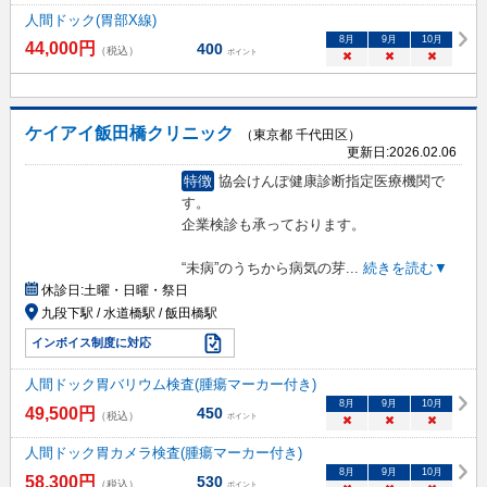
人間ドック(胃部X線)
8
月
9
月
10
月
44,000
円
400
（税込）
ポイント
×
×
×
ケイアイ飯田橋クリニック
（東京都 千代田区）
更新日:
2026.02.06
特徴
協会けんぽ健康診断指定医療機関で
す。
企業検診も承っております。
“未病”のうちから病気の芽
...
続きを読む▼
休診日:
土曜・日曜・祭日
九段下駅 / 水道橋駅 / 飯田橋駅
インボイス制度に対応
人間ドック胃バリウム検査(腫瘍マーカー付き)
8
月
9
月
10
月
49,500
円
450
（税込）
ポイント
×
×
×
人間ドック胃カメラ検査(腫瘍マーカー付き)
8
月
9
月
10
月
58,300
円
530
（税込）
ポイント