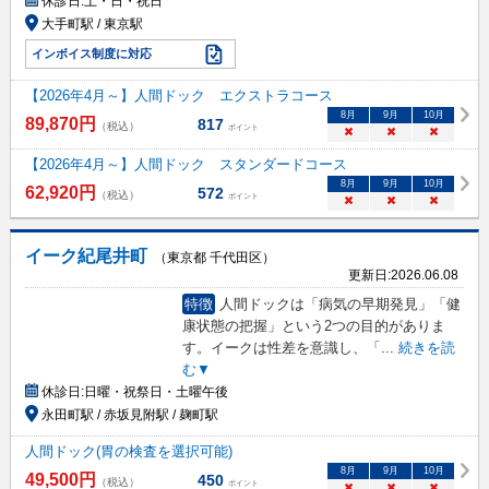
休診日:
土・日・祝日
大手町駅 / 東京駅
インボイス制度に対応
【2026年4月～】人間ドック エクストラコース
8
月
9
月
10
月
89,870
円
817
（税込）
ポイント
×
×
×
【2026年4月～】人間ドック スタンダードコース
8
月
9
月
10
月
62,920
円
572
（税込）
ポイント
×
×
×
イーク紀尾井町
（東京都 千代田区）
更新日:
2026.06.08
特徴
人間ドックは「病気の早期発見」「健
康状態の把握」という2つの目的がありま
す。イークは性差を意識し、「
...
続きを読
む▼
休診日:
日曜・祝祭日・土曜午後
永田町駅 / 赤坂見附駅 / 麹町駅
人間ドック(胃の検査を選択可能)
8
月
9
月
10
月
49,500
円
450
（税込）
ポイント
×
×
×