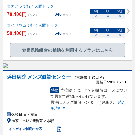
胃カメラで行う人間ドック
8
月
9
月
10
月
70,400
円
640
（税込）
ポイント
○
○
○
胃バリウムで行う人間ドック
8
月
9
月
10
月
59,400
円
540
（税込）
ポイント
○
○
○
健康保険組合の補助を利用するプランはこちら
浜田病院 メンズ健診センター
（東京都 千代田区）
更新日:
2026.07.31
特徴
当病院では、全ての健診コースについ
て男女で建物が分かれています。
男性はメンズ健診センター（健康ク
...
続き
を読む▼
休診日:
日・祝日
御茶ノ水駅 / 新御茶ノ水駅
インボイス制度に対応