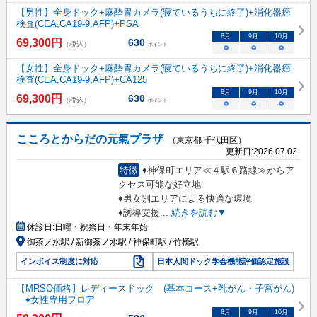
【男性】全身ドック+麻酔胃カメラ(寝ているうちに終了)+消化器癌
検査(CEA,CA19-9,AFP)+PSA
8
月
9
月
10
月
69,300
円
630
（税込）
ポイント
○
○
○
【女性】全身ドック+麻酔胃カメラ(寝ているうちに終了)+消化器癌
検査(CEA,CA19-9,AFP)+CA125
8
月
9
月
10
月
69,300
円
630
（税込）
ポイント
○
○
○
こころとからだの元氣プラザ
（東京都 千代田区）
更新日:
2026.07.02
特徴
♦神保町エリア≪４駅６路線≫からア
クセス可能な好立地
♦男女別エリアによる快適な環境
♦誘導支援
...
続きを読む▼
休診日:
日曜・祝祭日・年末年始
御茶ノ水駅 / 新御茶ノ水駅 / 神保町駅 / 竹橋駅
インボイス制度に対応
日本人間ドック学会機能評価認定施設
【MRSO価格】レディースドック (基本コース+乳がん・子宮がん)
♦女性専用フロア
8
月
9
月
10
月