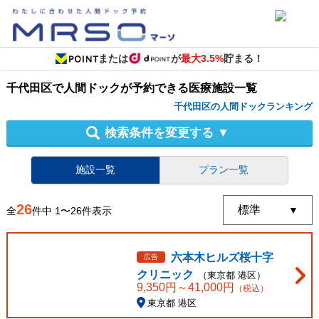
または
が
最大3.5%
貯まる！
千代田区
で
人間ドック
が予約できる
医療施設
一覧
千代田区の人間ドックランキング
検索条件を変更する
▼
施設一覧
プラン一覧
26
全
件中
1
〜
26
件表示
六本木ヒルズ桜十字
広告
クリニック
（
東京都
港区
）
9,350
円～
41,000
円
（税込）
東京都 港区