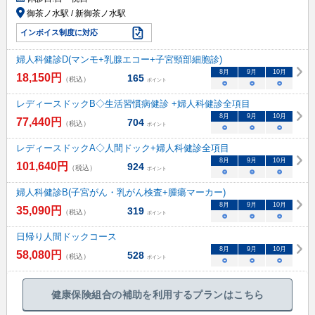
御茶ノ水駅 / 新御茶ノ水駅
インボイス制度に対応
婦人科健診D(マンモ+乳腺エコー+子宮頸部細胞診)
8
月
9
月
10
月
18,150
円
165
（税込）
ポイント
○
○
○
レディースドックB◇生活習慣病健診 +婦人科健診全項目
8
月
9
月
10
月
77,440
円
704
（税込）
ポイント
○
○
○
レディースドックA◇人間ドック+婦人科健診全項目
8
月
9
月
10
月
101,640
円
924
（税込）
ポイント
○
○
○
婦人科健診B(子宮がん・乳がん検査+腫瘍マーカー)
8
月
9
月
10
月
35,090
円
319
（税込）
ポイント
○
○
○
日帰り人間ドックコース
8
月
9
月
10
月
58,080
円
528
（税込）
ポイント
○
○
○
健康保険組合の補助を利用するプランはこちら