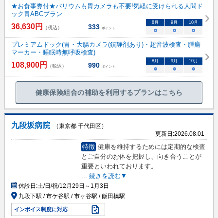
★お食事券付★バリウムも胃カメラも不要!気軽に受けられる人間ド
ック胃ABCプラン
8
月
9
月
10
月
36,630
円
333
（税込）
ポイント
○
○
○
プレミアムドック(胃・大腸カメラ(鎮静剤あり)・超音波検査・腫瘍
マーカー・睡眠時無呼吸検査)
8
月
9
月
10
月
108,900
円
990
（税込）
ポイント
○
○
○
健康保険組合の補助を利用するプランはこちら
九段坂病院
（東京都 千代田区）
更新日:
2026.08.01
特徴
健康を維持するためには定期的な検査
とご自分のお体を把握し、向き合うことが
重要といわれております。
...
続きを読む▼
休診日:
土/日/祝/12月29日～1月3日
九段下駅 / 市ケ谷駅 / 市ヶ谷駅 / 飯田橋駅
インボイス制度に対応