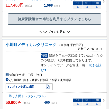
8
月
9
月
10
月
117,480
円
1,068
（税込）
ポイント
○
○
○
健康保険組合の補助を利用するプランはこちら
もっとプランを見る
小川町メディカルクリニック
（東京都 千代田区）
更新日:
2026.08.01
特徴
健診をスムーズに受けていただくため
の心地よい環境を提案しております。
オンラインでデータを管理・画
...
続きを読
む▼
休診日:
土曜・日曜・祝日
小川町駅 / 御茶ノ水駅 / 新御茶ノ水駅 / 淡路町駅
インボイス制度に対応
日帰り人間ドック(バリウム)
8
月
9
月
10
月
50,600
円
460
（税込）
ポイント
○
○
○