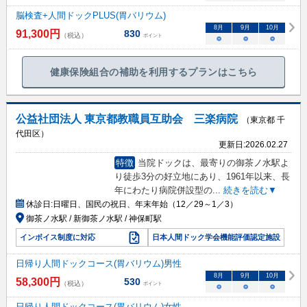
脳検査+人間ドックPLUS(胃バリウム)
8
月
9
月
10
月
91,300
円
830
（税込）
ポイント
○
○
○
健康保険組合の補助を利用するプランはこちら
公益社団法人 東京都教職員互助会 三楽病院
（東京都 千
代田区）
更新日:
2026.02.27
特徴
当院ドックは、最寄りの御茶ノ水駅よ
り徒歩3分の好立地にあり、1961年以来、長
年にわたり病院併設型の
...
続きを読む▼
休診日:
日曜日、国民の祝日、年末年始（12／29～1／3）
御茶ノ水駅 / 新御茶ノ水駅 / 神保町駅
インボイス制度に対応
日本人間ドック学会機能評価認定施設
日帰り人間ドックコース(胃バリウム)男性
8
月
9
月
10
月
58,300
円
530
（税込）
ポイント
○
○
○
日帰り人間ドックコース(胃バリウム)女性