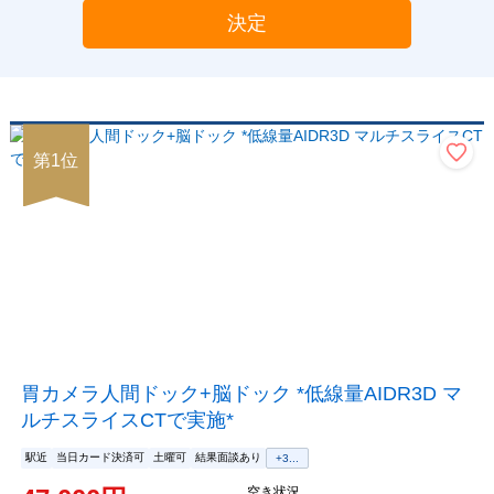
決定
第
1
位
胃カメラ人間ドック+脳ドック *低線量AIDR3D マ
ルチスライスCTで実施*
駅近
当日カード決済可
土曜可
結果面談あり
+
3
...
空き状況