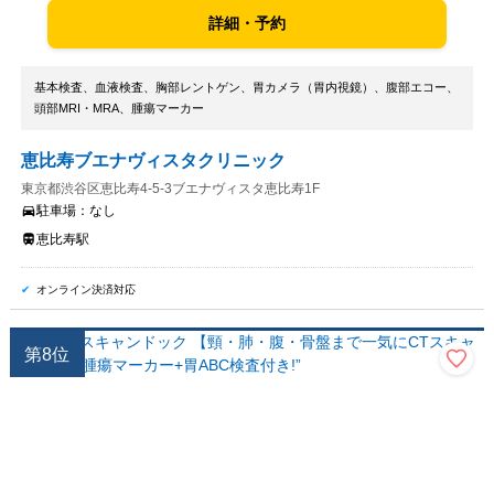
詳細・予約
基本検査、血液検査、胸部レントゲン、胃カメラ（胃内視鏡）、腹部エコー、
頭部MRI・MRA、腫瘍マーカー
恵比寿ブエナヴィスタクリニック
東京都渋谷区恵比寿4-5-3ブエナヴィスタ恵比寿1F
駐車場：
なし
恵比寿駅
オンライン決済対応
第
8
位