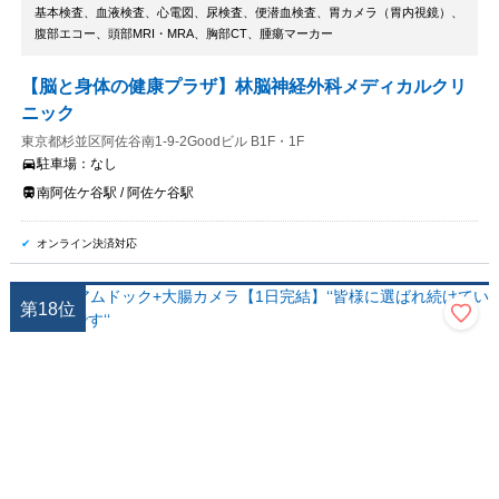
基本検査、血液検査、心電図、尿検査、便潜血検査、胃カメラ（胃内視鏡）、
腹部エコー、頭部MRI・MRA、胸部CT、腫瘍マーカー
【脳と身体の健康プラザ】林脳神経外科メディカルクリ
ニック
東京都杉並区阿佐谷南1-9-2Goodビル B1F・1F
駐車場：
なし
南阿佐ケ谷駅 / 阿佐ケ谷駅
オンライン決済対応
第
18
位