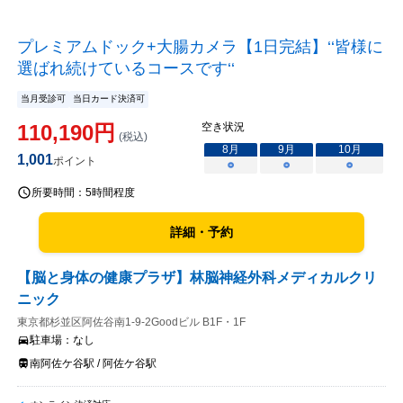
プレミアムドック+大腸カメラ【1日完結】‘‘皆様に
選ばれ続けているコースです‘‘
当月受診可
当日カード決済可
110,190
円
空き状況
(税込)
8
月
9
月
10
月
1,001
ポイント
○
○
○
所要時間：
5時間程度
詳細・予約
【脳と身体の健康プラザ】林脳神経外科メディカルクリ
ニック
東京都杉並区阿佐谷南1-9-2Goodビル B1F・1F
駐車場：
なし
南阿佐ケ谷駅 / 阿佐ケ谷駅