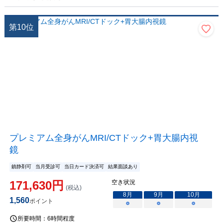
第
10
位
プレミアム全身がんMRI/CTドック+胃大腸内視
鏡
鎮静剤可
当月受診可
当日カード決済可
結果面談あり
171,630
円
空き状況
(税込)
8
月
9
月
10
月
1,560
ポイント
○
○
○
所要時間：
6時間程度