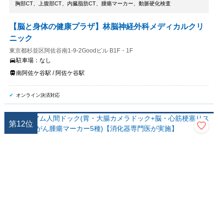
胸部CT、上腹部CT、内臓脂肪CT、腫瘍マーカー、動脈硬化検査
【脳と身体の健康プラザ】林脳神経外科メディカルクリ
ニック
東京都杉並区阿佐谷南1-9-2Goodビル B1F・1F
駐車場：
なし
南阿佐ケ谷駅 / 阿佐ケ谷駅
オンライン決済対応
第
12
位