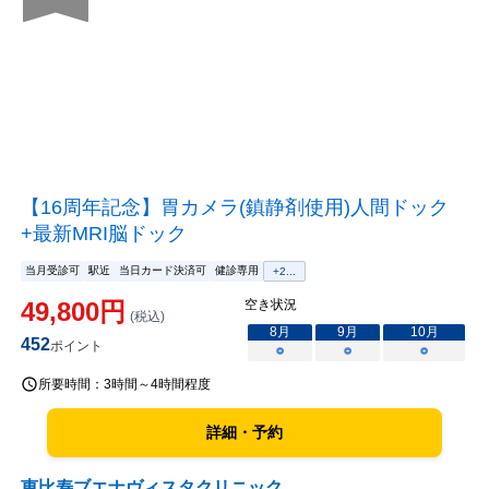
【16周年記念】胃カメラ(鎮静剤使用)人間ドック
+最新MRI脳ドック
当月受診可
駅近
当日カード決済可
健診専用
+
2
...
49,800
円
空き状況
(税込)
8
月
9
月
10
月
452
ポイント
○
○
○
所要時間：
3時間～4時間程度
詳細・予約
恵比寿ブエナヴィスタクリニック