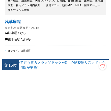
基本検査、血液検査、胸部レントゲン、心電図、肺機能検査、尿検査、便潜血
検査、胃カメラ（胃内視鏡）、腹部エコー、頭部MRI・MRA、腫瘍マーカー、
肝炎ウィルス検査
浅草病院
東京都台東区今戸2-26-15
駐車場：
なし
南千住駅 / 浅草駅
オンライン決済対応
第
15
位