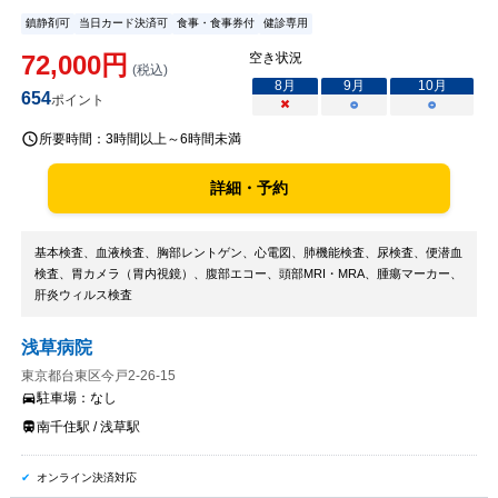
鎮静剤可
当日カード決済可
食事・食事券付
健診専用
72,000
円
空き状況
(税込)
8
月
9
月
10
月
654
ポイント
×
○
○
所要時間：
3時間以上～6時間未満
詳細・予約
基本検査、血液検査、胸部レントゲン、心電図、肺機能検査、尿検査、便潜血
検査、胃カメラ（胃内視鏡）、腹部エコー、頭部MRI・MRA、腫瘍マーカー、
肝炎ウィルス検査
浅草病院
東京都台東区今戸2-26-15
駐車場：
なし
南千住駅 / 浅草駅
オンライン決済対応