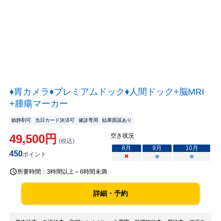
♦胃カメラ♦プレミアムドック♦人間ドック+脳MRI
+腫瘍マーカー
鎮静剤可
当日カード決済可
健診専用
結果面談あり
49,500
円
空き状況
(税込)
8
月
9
月
10
月
450
ポイント
×
○
○
所要時間：
3時間以上～6時間未満
詳細・予約