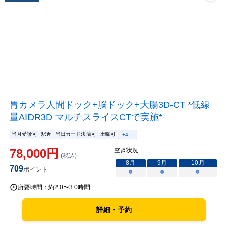
胃カメラ人間ドック+脳ドック+大腸3D-CT *低線
量AIDR3D マルチスライスCTで実施*
当月受診可
駅近
当日カード決済可
土曜可
+
4
...
78,000
円
空き状況
(税込)
8
月
9
月
10
月
709
ポイント
○
○
○
所要時間：
約2.0〜3.0時間
詳細・予約