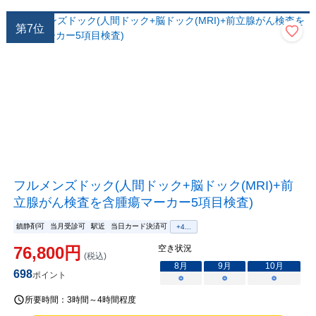
第
7
位
フルメンズドック(人間ドック+脳ドック(MRI)+前
立腺がん検査を含腫瘍マーカー5項目検査)
鎮静剤可
当月受診可
駅近
当日カード決済可
+
4
...
76,800
円
空き状況
(税込)
8
月
9
月
10
月
698
ポイント
○
○
○
所要時間：
3時間～4時間程度