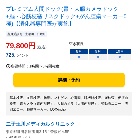
プレミアム人間ドック(胃・大腸カメラドック
+脳・心筋梗塞リスクドック+がん腫瘍マーカー5
種)【消化器専門医が実施】
当月受診可
土曜可
日曜可
79,800
円
空き状況
(税込)
8
月
9
月
10
月
725
ポイント
○
○
○
所要時間：
1時間〜3時間程度
詳細・予約
基本検査、血液検査、胸部レントゲン、心電図、肺機能検査、尿検査、便潜血
検査、胃カメラ（胃内視鏡）、大腸カメラ（大腸内視鏡）、頸動脈エコー、腹
部エコー、腫瘍マーカー、LOX-index
二子玉川メディカルクリニック
東京都世田谷区玉川3-15-1曽根ビル5F