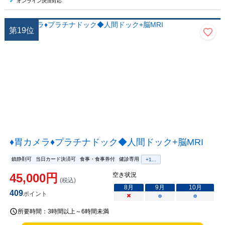
オンライン決済対応
第
19
位
♦胃カメラ♦プラチナドック◆人間ドック+脳MRI
鎮静剤可
当日カード決済可
食事・食事券付
健診専用
+
1
...
45,000
円
空き状況
(税込)
8
月
9
月
10
月
409
ポイント
×
○
○
所要時間：
3時間以上～6時間未満