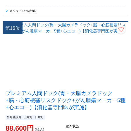
オンライン決済対応
第
16
位
プレミアム人間ドック(胃・大腸カメラドック
+脳・心筋梗塞リスクドック+がん腫瘍マーカー5種
+心エコー)【消化器専門医が実施】
当月受診可
土曜可
日曜可
88,600
円
空き状況
(税込)