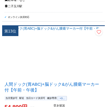
駐車場：
なし
二子玉川駅
オンライン決済対応
第
13
位
人間ドック(胃ABC)+脳ドック&がん腫瘍マーカー
付【午前・午後】
当月受診可
駅近
当日カード決済可
健診専用
+
3
...
空き状況