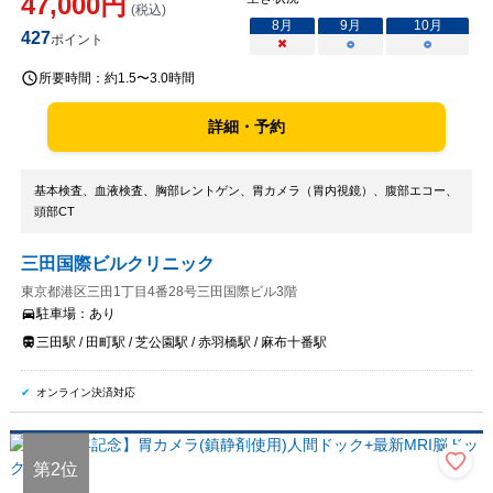
47,000
円
(税込)
8
月
9
月
10
月
427
ポイント
×
○
○
所要時間：
約1.5〜3.0時間
詳細・予約
基本検査、血液検査、胸部レントゲン、胃カメラ（胃内視鏡）、腹部エコー、
頭部CT
三田国際ビルクリニック
東京都港区三田1丁目4番28号三田国際ビル3階
駐車場：
あり
三田駅 / 田町駅 / 芝公園駅 / 赤羽橋駅 / 麻布十番駅
オンライン決済対応
第
2
位