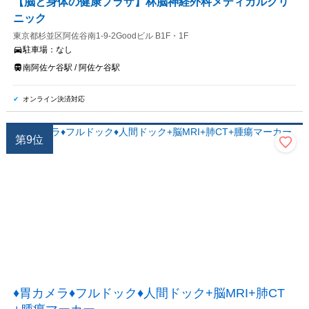
【脳と身体の健康プラザ】林脳神経外科メディカルクリ
ニック
東京都杉並区阿佐谷南1-9-2Goodビル B1F・1F
駐車場：
なし
南阿佐ケ谷駅 / 阿佐ケ谷駅
オンライン決済対応
第
9
位
♦胃カメラ♦フルドック♦人間ドック+脳MRI+肺CT