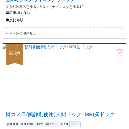
東京都渋谷区恵比寿4-5-3ブエナヴィスタ恵比寿1F
駐車場：
なし
恵比寿駅
オンライン決済対応
第
3
位
胃カメラ(鎮静剤使用)人間ドック+MRI脳ドック
鎮静剤可
当月受診可
駅近
当日カード決済可
+
4
...