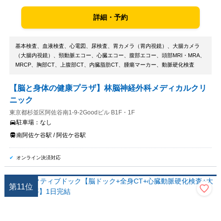
詳細・予約
基本検査、血液検査、心電図、尿検査、胃カメラ（胃内視鏡）、大腸カメラ
（大腸内視鏡）、頸動脈エコー、心臓エコー、腹部エコー、頭部MRI・MRA、
MRCP、胸部CT、上腹部CT、内臓脂肪CT、腫瘍マーカー、動脈硬化検査
【脳と身体の健康プラザ】林脳神経外科メディカルクリ
ニック
東京都杉並区阿佐谷南1-9-2Goodビル B1F・1F
駐車場：
なし
南阿佐ケ谷駅 / 阿佐ケ谷駅
オンライン決済対応
第
11
位