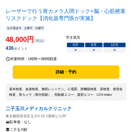
レーザーで行う胃カメラ人間ドック+脳・心筋梗塞
リスクドック【消化器専門医が実施】
当月受診可
土曜可
日曜可
48,000
円
空き状況
(税込)
8
月
9
月
10
月
436
ポイント
○
○
○
所要時間：
1時間〜3時間程度
詳細・予約
基本検査、血液検査、胸部レントゲン、心電図、肺機能検査、尿検査、便潜血
検査、胃カメラ（胃内視鏡）、頸動脈エコー、腹部エコー、LOX-index
二子玉川メディカルクリニック
東京都世田谷区玉川3-15-1曽根ビル5F
駐車場：
なし
二子玉川駅