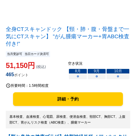
全身CTスキャンドック 【頸・肺・腹・骨盤まで一
気にCTスキャン】 ”がん腫瘍マーカー+胃ABC検査
付き!”
当月受診可
当日カード決済可
51,150
円
空き状況
(税込)
8
月
9
月
10
月
465
ポイント
○
○
○
所要時間：
1.5時間程度
詳細・予約
基本検査、血液検査、心電図、尿検査、便潜血検査、頸部CT、胸部CT、上腹
部CT、胃がんリスク検査（ABC検査）、腫瘍マーカー