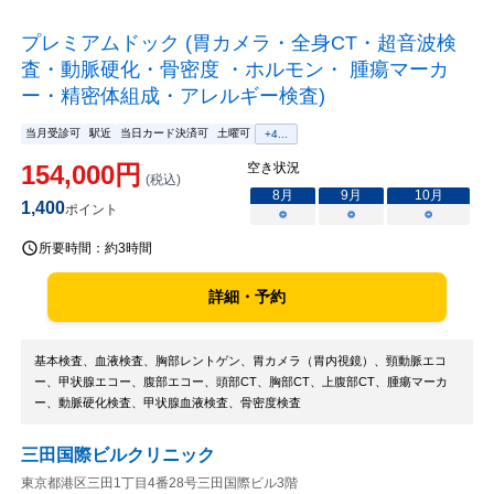
プレミアムドック (胃カメラ・全身CT・超音波検
査・動脈硬化・骨密度 ・ホルモン・ 腫瘍マーカ
ー・精密体組成・アレルギー検査)
当月受診可
駅近
当日カード決済可
土曜可
+
4
...
154,000
円
空き状況
(税込)
8
月
9
月
10
月
1,400
ポイント
○
○
○
所要時間：
約3時間
詳細・予約
基本検査、血液検査、胸部レントゲン、胃カメラ（胃内視鏡）、頸動脈エコ
ー、甲状腺エコー、腹部エコー、頭部CT、胸部CT、上腹部CT、腫瘍マーカ
ー、動脈硬化検査、甲状腺血液検査、骨密度検査
三田国際ビルクリニック
東京都港区三田1丁目4番28号三田国際ビル3階