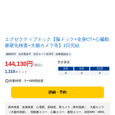
エグゼクティブドック【脳ドック+全身CT+心臓動
脈硬化検査+大腸カメラ等】1日完結
鎮静剤可
当月受診可
当日カード決済可
結果面談あり
144,130
円
空き状況
(税込)
8
月
9
月
10
月
1,310
ポイント
○
○
○
所要時間：
5〜6時間程度
詳細・予約
基本検査、血液検査、心電図、尿検査、胃カメラ（胃内視鏡）、大腸カメラ
（大腸内視鏡）、頸動脈エコー、心臓エコー、腹部エコー、頭部MRI・MRA、