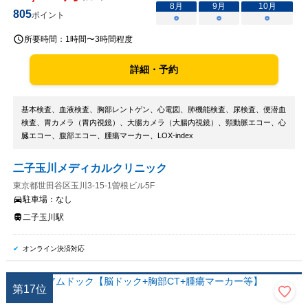
8
月
9
月
10
月
805
ポイント
○
○
○
所要時間：
1時間〜3時間程度
詳細・予約
基本検査、血液検査、胸部レントゲン、心電図、肺機能検査、尿検査、便潜血
検査、胃カメラ（胃内視鏡）、大腸カメラ（大腸内視鏡）、頸動脈エコー、心
臓エコー、腹部エコー、腫瘍マーカー、LOX-index
二子玉川メディカルクリニック
東京都世田谷区玉川3-15-1曽根ビル5F
駐車場：
なし
二子玉川駅
オンライン決済対応
第
17
位