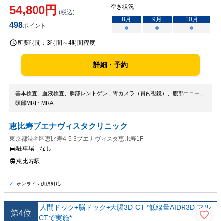
54,800
円
空き状況
(税込)
8
月
9
月
10
月
498
ポイント
○
○
○
所要時間：
3時間～4時間程度
詳細・予約
基本検査、血液検査、胸部レントゲン、胃カメラ（胃内視鏡）、腹部エコー、
頭部MRI・MRA
恵比寿ブエナヴィスタクリニック
東京都渋谷区恵比寿4-5-3ブエナヴィスタ恵比寿1F
駐車場：
なし
恵比寿駅
オンライン決済対応
第
4
位