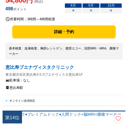
54,800
円
(税込)
8
月
9
月
10
月
498
ポイント
○
○
○
所要時間：
3時間～4時間程度
詳細・予約
基本検査、血液検査、胸部レントゲン、腹部エコー、頭部MRI・MRA、腫瘍マ
ーカー
恵比寿ブエナヴィスタクリニック
東京都渋谷区恵比寿4-5-3ブエナヴィスタ恵比寿1F
駐車場：
なし
恵比寿駅
オンライン決済対応
第
14
位