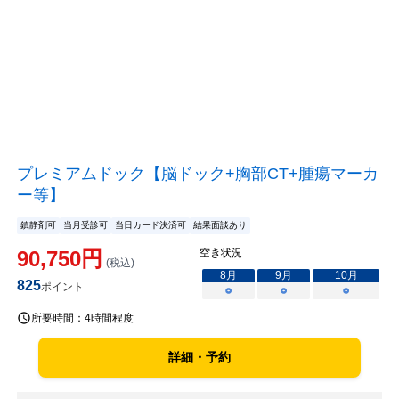
プレミアムドック【脳ドック+胸部CT+腫瘍マーカ
ー等】
鎮静剤可
当月受診可
当日カード決済可
結果面談あり
90,750
円
空き状況
(税込)
8
月
9
月
10
月
825
ポイント
○
○
○
所要時間：
4時間程度
詳細・予約