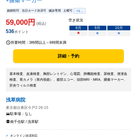
+腫瘍マーカー
鎮静剤可
当日カード決済可
健診専用
土曜可
+
1
...
59,000
円
空き状況
(税込)
8
月
9
月
10
月
536
ポイント
×
○
○
所要時間：
3時間以上～6時間未満
詳細・予約
基本検査、血液検査、胸部レントゲン、心電図、肺機能検査、尿検査、便潜血
検査、胃カメラ（胃内視鏡）、腹部エコー、頭部MRI・MRA、腫瘍マーカー、
肝炎ウィルス検査
浅草病院
東京都台東区今戸2-26-15
駐車場：
なし
南千住駅 / 浅草駅
オンライン決済対応