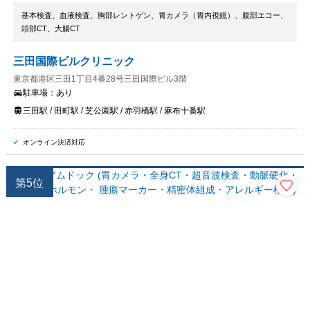
基本検査、血液検査、胸部レントゲン、胃カメラ（胃内視鏡）、腹部エコー、
頭部CT、大腸CT
三田国際ビルクリニック
東京都港区三田1丁目4番28号三田国際ビル3階
駐車場：
あり
三田駅 / 田町駅 / 芝公園駅 / 赤羽橋駅 / 麻布十番駅
オンライン決済対応
第
5
位