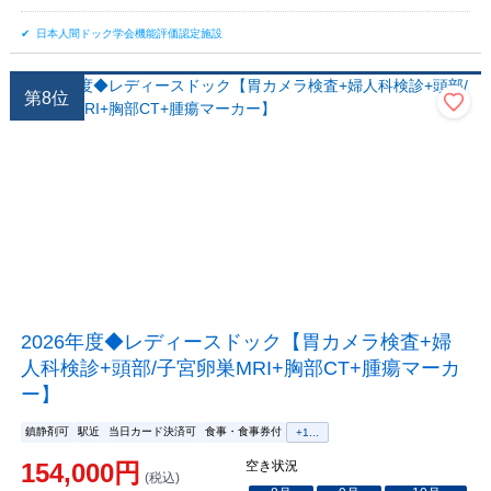
日本人間ドック学会機能評価認定施設
第
8
位
2026年度◆レディースドック【胃カメラ検査+婦
人科検診+頭部/子宮卵巣MRI+胸部CT+腫瘍マーカ
ー】
鎮静剤可
駅近
当日カード決済可
食事・食事券付
+
1
...
154,000
円
空き状況
(税込)