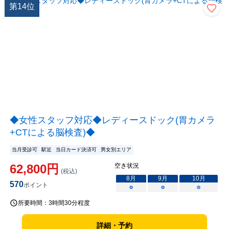
第
14
位
◆女性スタッフ対応◆レディースドック(胃カメラ
+CTによる脳検査)◆
当月受診可
駅近
当日カード決済可
男女別エリア
62,800
円
空き状況
(税込)
8
月
9
月
10
月
570
ポイント
○
○
○
所要時間：
3時間30分程度
詳細・予約