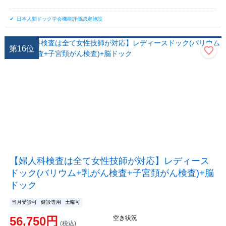
日本人間ドック学会機能評価認定施設
第
16
位
【婦人科検査は全て女性技師が対応】レディース
ドック(バリウム+乳がん検査+子宮頚がん検査)+脳
ドック
当月受診可
健診専用
土曜可
56,750
円
空き状況
(税込)