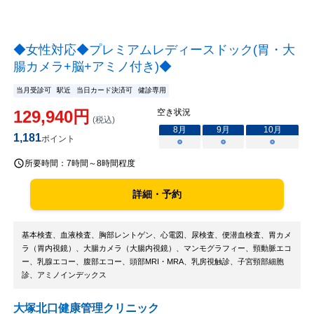
◆女性対応◆プレミアムレディースドック(胃・大
腸カメラ+脳+アミノ付き)◆
当月受診可
駅近
当日カード決済可
健診専用
129,940
円
空き状況
(税込)
8
月
9
月
10
月
1,181
ポイント
○
○
○
所要時間：
7時間～8時間程度
詳細・予約
基本検査、血液検査、胸部レントゲン、心電図、尿検査、便潜血検査、胃カメ
ラ（胃内視鏡）、大腸カメラ（大腸内視鏡）、マンモグラフィー、頸動脈エコ
ー、乳腺エコー、腹部エコー、頭部MRI・MRA、乳房視触診、子宮頸部細胞
診、アミノインデックス
大塚北口健康管理クリニック