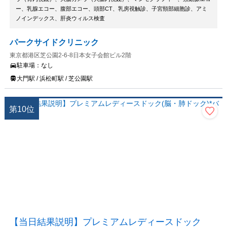
ー、乳腺エコー、腹部エコー、頭部CT、乳房視触診、子宮頸部細胞診、アミ
ノインデックス、肝炎ウィルス検査
パークサイドクリニック
東京都港区芝公園2-6-8日本女子会館ビル2階
駐車場：
なし
大門駅 / 浜松町駅 / 芝公園駅
第
10
位
【当日結果説明】プレミアムレディースドック