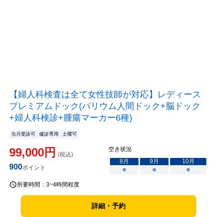
【婦人科検査は全て女性技師が対応】レディース
プレミアムドック(バリウム人間ドック+脳ドック
+婦人科検診+腫瘍マーカー6種)
当月受診可
健診専用
土曜可
99,000
円
空き状況
(税込)
8
月
9
月
10
月
900
ポイント
○
○
○
所要時間：
3~4時間程度
詳細・予約