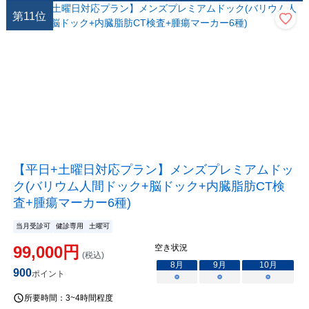
第
11
位
【平日+土曜日対応プラン】メンズプレミアムドッ
ク(バリウム人間ドック+脳ドック+内臓脂肪CT検
査+腫瘍マーカー6種)
当月受診可
健診専用
土曜可
99,000
円
空き状況
(税込)
8
月
9
月
10
月
900
ポイント
○
○
○
所要時間：
3~4時間程度