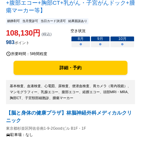
+腹部エコー+胸部CT+乳がん・子宮がんドック+腫
瘍マーカー等】
鎮静剤可
当月受診可
当日カード決済可
結果面談あり
108,130
円
空き状況
(税込)
8
月
9
月
10
月
983
ポイント
○
○
○
所要時間：
5時間程度
詳細・予約
基本検査、血液検査、心電図、尿検査、便潜血検査、胃カメラ（胃内視鏡）、
マンモグラフィー、乳腺エコー、腹部エコー、経膣エコー、頭部MRI・MRA、
胸部CT、子宮頸部細胞診、腫瘍マーカー
【脳と身体の健康プラザ】林脳神経外科メディカルクリ
ニック
東京都杉並区阿佐谷南1-9-2Goodビル B1F・1F
駐車場：
なし