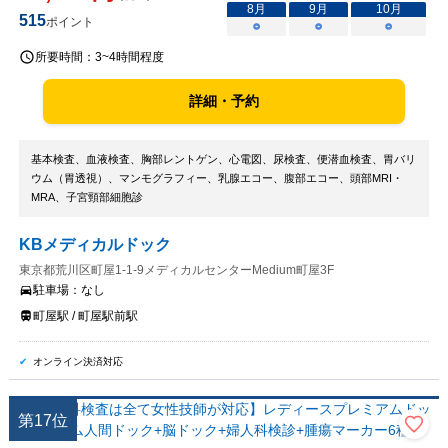
8
月
9
月
10
月
515
ポイント
○
○
○
所要時間：
3~4時間程度
詳細・予約
基本検査、血液検査、胸部レントゲン、心電図、尿検査、便潜血検査、胃バリ
ウム（胃透視）、マンモグラフィー、乳腺エコー、腹部エコー、頭部MRI・
MRA、子宮頸部細胞診
KBメディカルドック
東京都荒川区町屋1-1-9メディカルセンターMedium町屋3F
駐車場：
なし
町屋駅 / 町屋駅前駅
オンライン決済対応
第
17
位