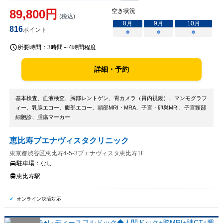
89,800
円
空き状況
(税込)
8
月
9
月
10
月
816
ポイント
○
○
○
所要時間：
3時間～4時間程度
詳細・予約
基本検査、血液検査、胸部レントゲン、胃カメラ（胃内視鏡）、マンモグラフ
ィー、乳腺エコー、腹部エコー、頭部MRI・MRA、子宮・卵巣MRI、子宮頸部
細胞診、腫瘍マーカー
恵比寿ブエナヴィスタクリニック
東京都渋谷区恵比寿4-5-3ブエナヴィスタ恵比寿1F
駐車場：
なし
恵比寿駅
オンライン決済対応