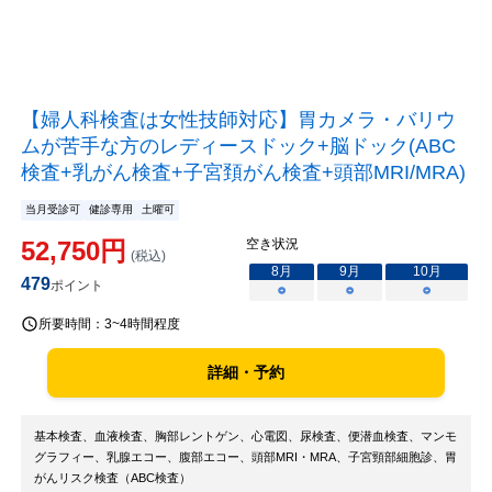
【婦人科検査は女性技師対応】胃カメラ・バリウ
ムが苦手な方のレディースドック+脳ドック(ABC
検査+乳がん検査+子宮頚がん検査+頭部MRI/MRA)
当月受診可
健診専用
土曜可
52,750
円
空き状況
(税込)
8
月
9
月
10
月
479
ポイント
○
○
○
所要時間：
3~4時間程度
詳細・予約
基本検査、血液検査、胸部レントゲン、心電図、尿検査、便潜血検査、マンモ
グラフィー、乳腺エコー、腹部エコー、頭部MRI・MRA、子宮頸部細胞診、胃
がんリスク検査（ABC検査）