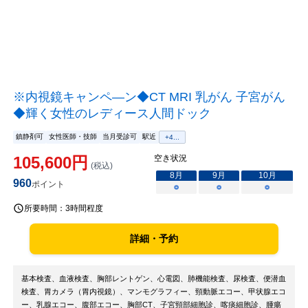
※内視鏡キャンペ―ン◆CT MRI 乳がん 子宮がん
◆輝く女性のレディース人間ドック
鎮静剤可
女性医師・技師
当月受診可
駅近
+
4
...
105,600
円
空き状況
(税込)
8
月
9
月
10
月
960
ポイント
○
○
○
所要時間：
3時間程度
詳細・予約
基本検査、血液検査、胸部レントゲン、心電図、肺機能検査、尿検査、便潜血
検査、胃カメラ（胃内視鏡）、マンモグラフィー、頸動脈エコー、甲状腺エコ
ー、乳腺エコー、腹部エコー、胸部CT、子宮頸部細胞診、喀痰細胞診、腫瘍