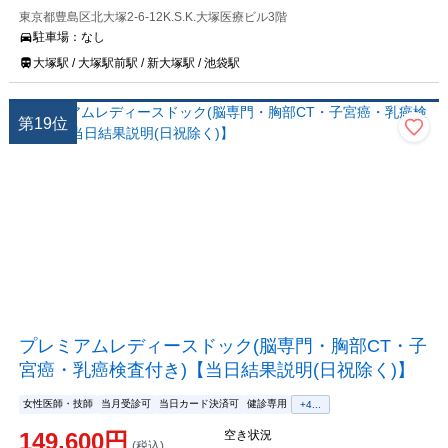
東京都豊島区北大塚2-6-12K.S.K.大塚医療ビル3階
駐車場：
なし
大塚駅 / 大塚駅前駅 / 新大塚駅 / 池袋駅
第
19
位
プレミアムレディースドック(脳専門・胸部CT・子
宮癌・乳癌検査付き)【当日結果説明(日祝除く)】
女性医師・技師
当月受診可
当日カード決済可
健診専用
+
4
...
149,600
円
空き状況
(税込)