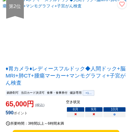
第
2
位
♦胃カメラ♦レディースフルドック◆人間ドック+脳
MRI+肺CT+腫瘍マーカー+マンモグラフィ+子宮が
ん検査
鎮静剤可
当日カード決済可
食事・食事券付
健診専用
+
1
...
65,000
円
空き状況
(税込)
8
月
9
月
10
月
590
ポイント
×
×
○
所要時間：
3時間以上～6時間未満