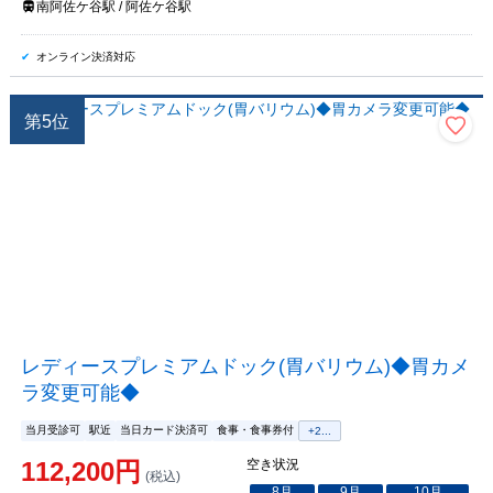
南阿佐ケ谷駅 / 阿佐ケ谷駅
オンライン決済対応
第
5
位
レディースプレミアムドック(胃バリウム)◆胃カメ
ラ変更可能◆
当月受診可
駅近
当日カード決済可
食事・食事券付
+
2
...
112,200
円
空き状況
(税込)
8
月
9
月
10
月