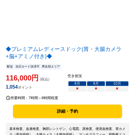
◆プレミアムレディースドック(胃・大腸カメラ
+脳+アミノ付き)◆
駅近
当日カード決済可
男女別エリア
116,000
円
空き状況
(税込)
8
月
9
月
10
月
1,054
ポイント
×
×
×
所要時間：
7時間～8時間程度
詳細・予約
基本検査、血液検査、胸部レントゲン、心電図、尿検査、便潜血検査、胃カメ
ラ（胃内視鏡）、大腸カメラ（大腸内視鏡）、マンモグラフィー、頸動脈エコ