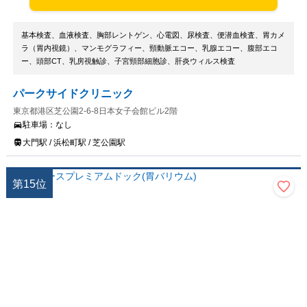
基本検査、血液検査、胸部レントゲン、心電図、尿検査、便潜血検査、胃カメ
ラ（胃内視鏡）、マンモグラフィー、頸動脈エコー、乳腺エコー、腹部エコ
ー、頭部CT、乳房視触診、子宮頸部細胞診、肝炎ウィルス検査
パークサイドクリニック
東京都港区芝公園2-6-8日本女子会館ビル2階
駐車場：
なし
大門駅 / 浜松町駅 / 芝公園駅
第
15
位