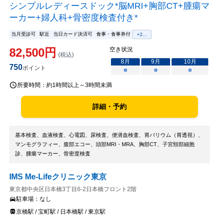
シンプルレディースドック*脳MRI+胸部CT+腫瘍マ
ーカー+婦人科+骨密度検査付き*
当月受診可
駅近
当日カード決済可
食事・食事券付
+
2
...
82,500
円
空き状況
(税込)
8
月
9
月
10
月
750
ポイント
○
○
○
所要時間：
約1時間以上～3時間未満
詳細・予約
基本検査、血液検査、心電図、尿検査、便潜血検査、胃バリウム（胃透視）、
マンモグラフィー、腹部エコー、頭部MRI・MRA、胸部CT、子宮頸部細胞
診、腫瘍マーカー、骨密度検査
IMS Me-Lifeクリニック東京
東京都中央区日本橋3丁目6-2日本橋フロント2階
駐車場：
なし
京橋駅 / 宝町駅 / 日本橋駅 / 東京駅