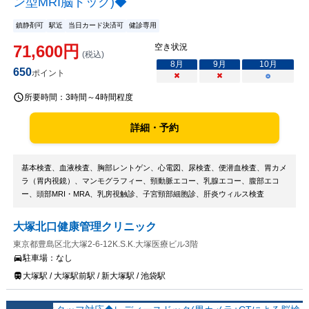
ン型MRI脳ドック)◆
鎮静剤可
駅近
当日カード決済可
健診専用
71,600
円
空き状況
(税込)
8
月
9
月
10
月
650
ポイント
×
×
○
所要時間：
3時間～4時間程度
詳細・予約
基本検査、血液検査、胸部レントゲン、心電図、尿検査、便潜血検査、胃カメ
ラ（胃内視鏡）、マンモグラフィー、頸動脈エコー、乳腺エコー、腹部エコ
ー、頭部MRI・MRA、乳房視触診、子宮頸部細胞診、肝炎ウィルス検査
大塚北口健康管理クリニック
東京都豊島区北大塚2-6-12K.S.K.大塚医療ビル3階
駐車場：
なし
大塚駅 / 大塚駅前駅 / 新大塚駅 / 池袋駅