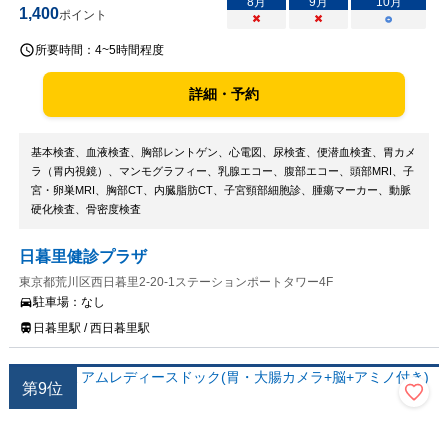
8
月
9
月
10
月
1,400
ポイント
×
×
○
所要時間：
4~5時間程度
詳細・予約
基本検査、血液検査、胸部レントゲン、心電図、尿検査、便潜血検査、胃カメ
ラ（胃内視鏡）、マンモグラフィー、乳腺エコー、腹部エコー、頭部MRI、子
宮・卵巣MRI、胸部CT、内臓脂肪CT、子宮頸部細胞診、腫瘍マーカー、動脈
硬化検査、骨密度検査
日暮里健診プラザ
東京都荒川区西日暮里2-20-1ステーションポートタワー4F
駐車場：
なし
日暮里駅 / 西日暮里駅
第
9
位