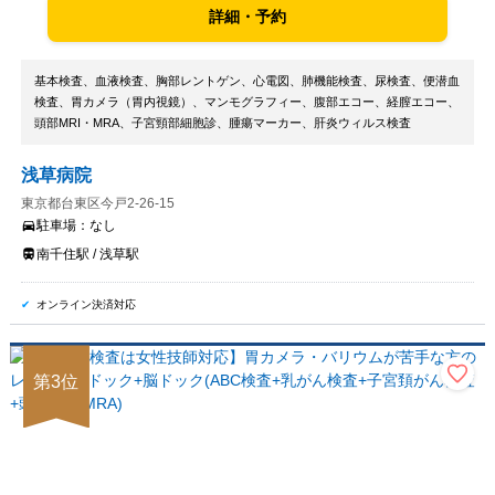
詳細・予約
基本検査、血液検査、胸部レントゲン、心電図、肺機能検査、尿検査、便潜血
検査、胃カメラ（胃内視鏡）、マンモグラフィー、腹部エコー、経膣エコー、
頭部MRI・MRA、子宮頸部細胞診、腫瘍マーカー、肝炎ウィルス検査
浅草病院
東京都台東区今戸2-26-15
駐車場：
なし
南千住駅 / 浅草駅
オンライン決済対応
第
3
位