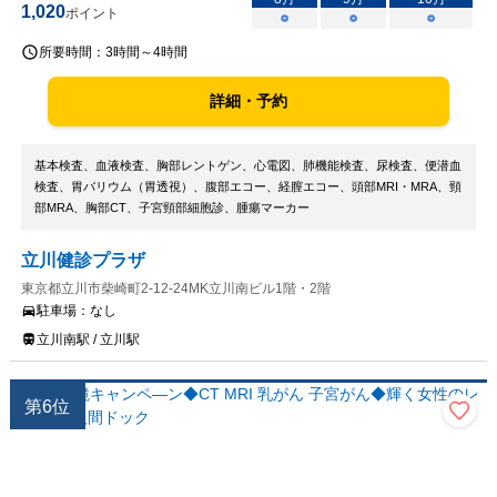
1,020
ポイント
○
○
○
所要時間：
3時間～4時間
詳細・予約
基本検査、血液検査、胸部レントゲン、心電図、肺機能検査、尿検査、便潜血
検査、胃バリウム（胃透視）、腹部エコー、経膣エコー、頭部MRI・MRA、頸
部MRA、胸部CT、子宮頸部細胞診、腫瘍マーカー
立川健診プラザ
東京都立川市柴崎町2-12-24MK立川南ビル1階・2階
駐車場：
なし
立川南駅 / 立川駅
第
6
位