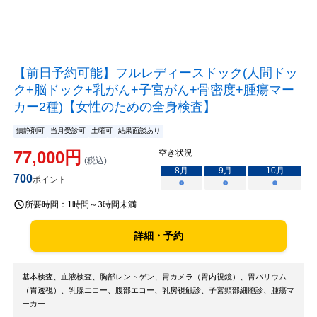
【前日予約可能】フルレディースドック(人間ドッ
ク+脳ドック+乳がん+子宮がん+骨密度+腫瘍マー
カー2種)【女性のための全身検査】
鎮静剤可
当月受診可
土曜可
結果面談あり
77,000
円
空き状況
(税込)
8
月
9
月
10
月
700
ポイント
○
○
○
所要時間：
1時間～3時間未満
詳細・予約
基本検査、血液検査、胸部レントゲン、胃カメラ（胃内視鏡）、胃バリウム
（胃透視）、乳腺エコー、腹部エコー、乳房視触診、子宮頸部細胞診、腫瘍マ
ーカー