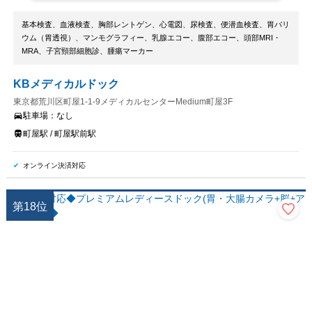
基本検査、血液検査、胸部レントゲン、心電図、尿検査、便潜血検査、胃バリ
ウム（胃透視）、マンモグラフィー、乳腺エコー、腹部エコー、頭部MRI・
MRA、子宮頸部細胞診、腫瘍マーカー
KBメディカルドック
東京都荒川区町屋1-1-9メディカルセンターMedium町屋3F
駐車場：
なし
町屋駅 / 町屋駅前駅
オンライン決済対応
第
18
位