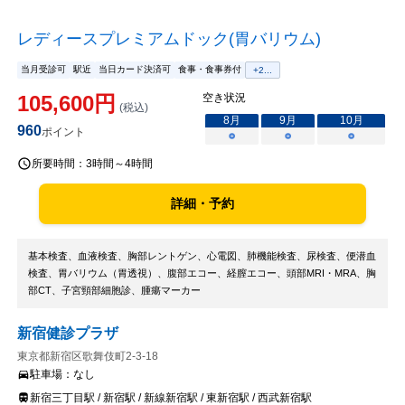
レディースプレミアムドック(胃バリウム)
当月受診可
駅近
当日カード決済可
食事・食事券付
+
2
...
105,600
円
空き状況
(税込)
8
月
9
月
10
月
960
ポイント
○
○
○
所要時間：
3時間～4時間
詳細・予約
基本検査、血液検査、胸部レントゲン、心電図、肺機能検査、尿検査、便潜血
検査、胃バリウム（胃透視）、腹部エコー、経膣エコー、頭部MRI・MRA、胸
部CT、子宮頸部細胞診、腫瘍マーカー
新宿健診プラザ
東京都新宿区歌舞伎町2-3-18
駐車場：
なし
新宿三丁目駅 / 新宿駅 / 新線新宿駅 / 東新宿駅 / 西武新宿駅