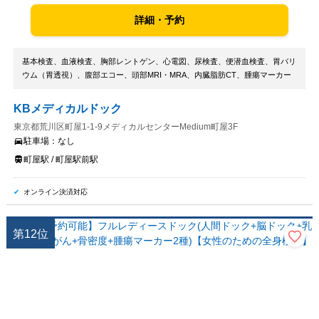
詳細・予約
基本検査、血液検査、胸部レントゲン、心電図、尿検査、便潜血検査、胃バリ
ウム（胃透視）、腹部エコー、頭部MRI・MRA、内臓脂肪CT、腫瘍マーカー
KBメディカルドック
東京都荒川区町屋1-1-9メディカルセンターMedium町屋3F
駐車場：
なし
町屋駅 / 町屋駅前駅
オンライン決済対応
第
12
位