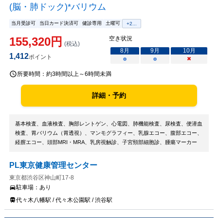
(脳・肺ドック)*バリウム
当月受診可
当日カード決済可
健診専用
土曜可
+
2
...
155,320
円
空き状況
(税込)
8
月
9
月
10
月
1,412
ポイント
○
○
×
所要時間：
約3時間以上～6時間未満
詳細・予約
基本検査、血液検査、胸部レントゲン、心電図、肺機能検査、尿検査、便潜血
検査、胃バリウム（胃透視）、マンモグラフィー、乳腺エコー、腹部エコー、
経膣エコー、頭部MRI・MRA、乳房視触診、子宮頸部細胞診、腫瘍マーカー
PL東京健康管理センター
東京都渋谷区神山町17-8
駐車場：
あり
代々木八幡駅 / 代々木公園駅 / 渋谷駅