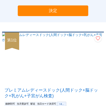
決定
第
1
位
プレミアムレディースドック(人間ドック+脳ドッ
ク+乳がん+子宮がん検査)
鎮静剤可
当月受診可
駅近
当日カード決済可
+
4
...