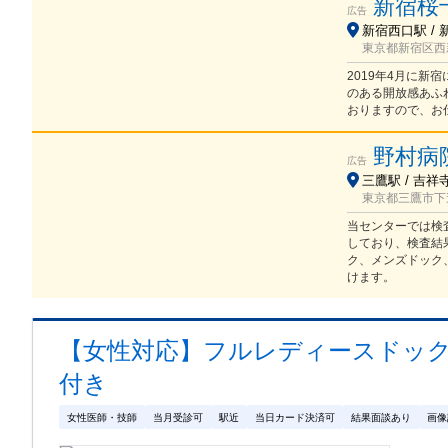
新宿桜
広告
新宿西口駅 / 
東京都新宿区西新宿
2019年4月に
のある開放感あふ
おりますので、お
野村病
広告
三鷹駅 / 吉祥
東京都三鷹市下連
当センターでは検
しており、検査結
ク、メンズドック
けます。
【女性対応】フルレディースドック(
付き
女性医師・技師
当月受診可
駅近
当日カード決済可
結果面談あり
画像