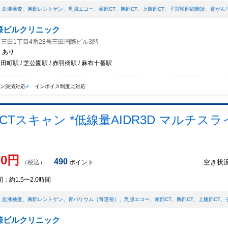
、
血液検査
、
胸部レントゲン
、
乳腺エコー
、
頭部CT
、
胸部CT
、
上腹部CT
、
子宮頸部細胞診
、
胃がん
際ビルクリニック
三田1丁目4番28号三田国際ビル3階
：
あり
 田町駅 / 芝公園駅 / 赤羽橋駅 / 麻布十番駅
イン決済対応
インボイス制度に対応
Tスキャン *低線量AIDR3D マルチスラ
00
円
490
空き状
（税込）
ポイント
間：
約1.5〜2.0時間
、
血液検査
、
胸部レントゲン
、
胃バリウム（胃透視）
、
乳腺エコー
、
頭部CT
、
胸部CT
、
上腹部CT
、
際ビルクリニック