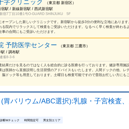
十字クリニック
（
東京都
新宿区
）
新宿駅 / 新線新宿駅 / 西武新宿駅
7丁目10番1号O-GUARD SHINJUKU 5F
新宿にオープンした新しいクリニックです。新宿駅から徒歩3分の便利な立地にあります
れる院内でリラックスして検査をご受診いただけます。なるべく早く検査が終わる
仕事の合間にもご受診いただけます。
院 予防医学センター
（
東京都
三鷹市
）
寺駅 / 調布駅
雀8-3-6
査結果だけを見るのではなく人を総合的に診る医療を行っております。健診専用施
果は医師から直接説明し生活習慣のアドバイスもいたします。人間ドックの他、レ
、脳ドック等も用意しております。土曜日も検査可能ですので普段お忙しい方にも
胃バリウム/ABC選択):乳腺・子宮検査
診断Wチェック
時間指定可
男女別エリア