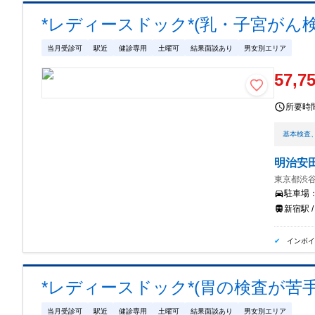
*レディースドック*(乳・子宮がん
当月受診可
駅近
健診専用
土曜可
結果面談あり
男女別エリア
57,7
所要時
基本検査
明治安
東京都渋谷
駐車場
新宿駅 
インボ
*レディースドック*(胃の検査が苦
当月受診可
駅近
健診専用
土曜可
結果面談あり
男女別エリア