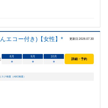
んエコー付き)【女性】*
更新日:
2026.07.30
8
月
9
月
10
月
況
詳細・予約
○
○
○
リスク検査（ABC検査）