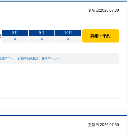
更新日:
2026.07.30
8
月
9
月
10
月
況
詳細・予約
○
○
○
経膣エコー
、
子宮頸部細胞診
、
腫瘍マーカー
更新日:
2026.07.30