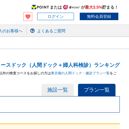
または
が
最大3.5%
貯まる！
ログイン
無料会員登録
人のお客様へ
よくあるご質問
ィースドック（人間ドック＋婦人科検診）ランキング
以外の検査コースをお探しの方は
東京都
の人間ドック・健診
プラン
一覧
をご
施設一覧
プラン一覧