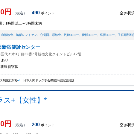
90
円
490
空き状
（税込）
ポイント
間：
1時間以上～3時間未満
、
血液検査
、
胸部レントゲン
、
心電図
、
尿検査
、
乳腺エコー
、
腹部エコー
、
経膣エコー
、
子宮頸部細
田新宿健診センター
区代々木3丁目22番7号新宿文化クイントビル12階
：
あり
/ 新線新宿駅
イス制度に対応
日本人間ドック学会機能評価認定施設
ス+【女性】*
00
円
200
空き状
（税込）
ポイント