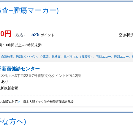
検査+腫瘍マーカー)
50
円
525
空き状
（税込）
ポイント
間：
1時間以上～3時間未満
、
血液検査
、
胸部レントゲン
、
心電図
、
尿検査
、
胃バリウム（胃透視）
、
乳腺エコー
、
腹部エコー
、
田新宿健診センター
区代々木3丁目22番7号新宿文化クイントビル12階
：
あり
/ 新線新宿駅
イス制度に対応
日本人間ドック学会機能評価認定施設
手な方へ)