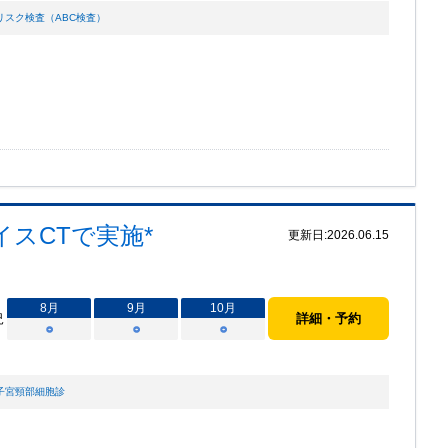
リスク検査（ABC検査）
イスCTで実施*
更新日:
2026.06.15
8
月
9
月
10
月
況
詳細・予約
○
○
○
子宮頸部細胞診