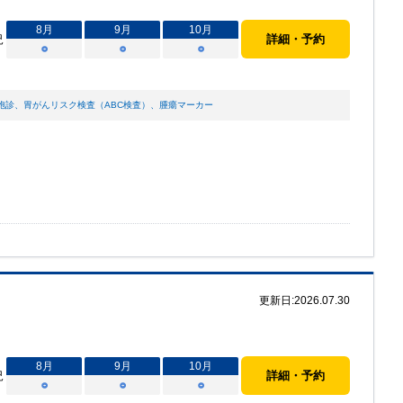
8
月
9
月
10
月
況
詳細・予約
○
○
○
胞診
、
胃がんリスク検査（ABC検査）
、
腫瘍マーカー
更新日:
2026.07.30
8
月
9
月
10
月
況
詳細・予約
○
○
○