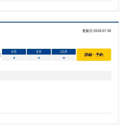
更新日:
2026.07.30
8
月
9
月
10
月
況
詳細・予約
○
○
○