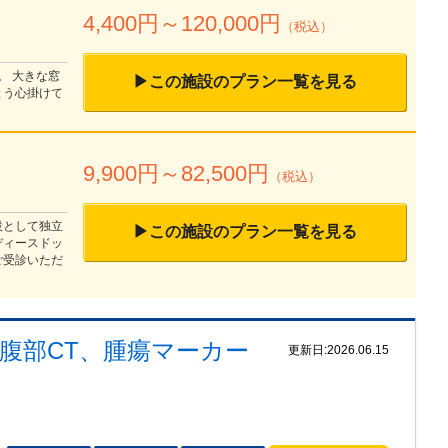
4,400
円～
120,000
円
（税込）
。 大きな窓
▶この施設のプラン一覧を見る
よう心掛けて
9,900
円～
82,500
円
（税込）
設として独立
▶この施設のプラン一覧を見る
ディースドッ
ご受診いただ
、腹部CT、腫瘍マーカー
更新日:
2026.06.15