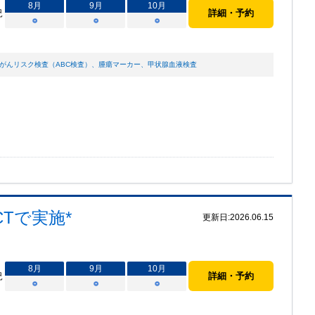
8
月
9
月
10
月
況
詳細・予約
○
○
○
がんリスク検査（ABC検査）
、
腫瘍マーカー
、
甲状腺血液検査
CTで実施*
更新日:
2026.06.15
8
月
9
月
10
月
況
詳細・予約
○
○
○