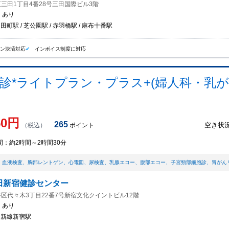
三田1丁目4番28号三田国際ビル3階
：
あり
 田町駅 / 芝公園駅 / 赤羽橋駅 / 麻布十番駅
イン決済対応
インボイス制度に対応
*ライトプラン・プラス+(婦人科・乳が
50
円
265
空き状
（税込）
ポイント
間：
約2時間～2時間30分
、
血液検査
、
胸部レントゲン
、
心電図
、
尿検査
、
乳腺エコー
、
腹部エコー
、
子宮頸部細胞診
、
胃がん
田新宿健診センター
区代々木3丁目22番7号新宿文化クイントビル12階
：
あり
/ 新線新宿駅