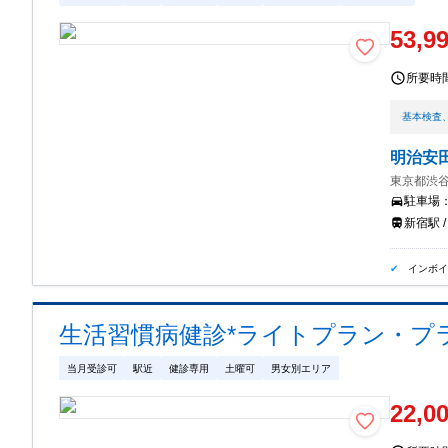
53,9
所要時
基本検査
明治安
東京都渋谷
駐車場
新宿駅 
インボ
生活習慣病健診*ライトプラン・プラ
当月受診可
駅近
健診専用
土曜可
男女別エリア
22,0