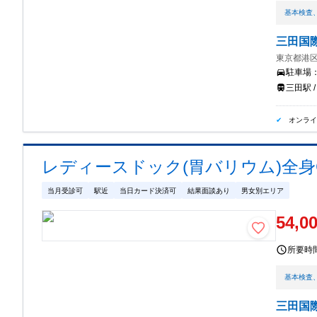
基本検査
三田国
東京都港区
駐車場
三田駅 /
オンラ
レディースドック(胃バリウム)全身C
当月受診可
駅近
当日カード決済可
結果面談あり
男女別エリア
54,0
所要時
基本検査
三田国