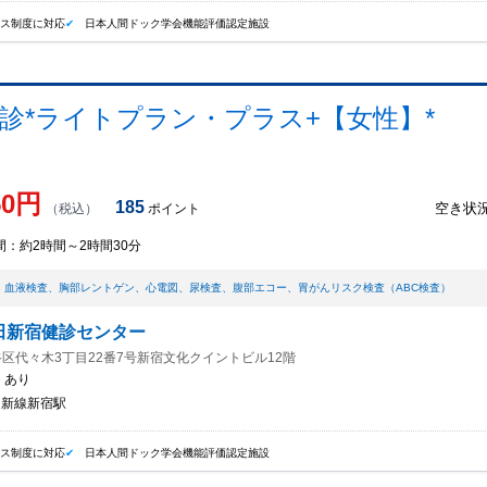
イス制度に対応
日本人間ドック学会機能評価認定施設
診*ライトプラン・プラス+【女性】*
50
円
185
空き状
（税込）
ポイント
間：
約2時間～2時間30分
、
血液検査
、
胸部レントゲン
、
心電図
、
尿検査
、
腹部エコー
、
胃がんリスク検査（ABC検査）
田新宿健診センター
区代々木3丁目22番7号新宿文化クイントビル12階
：
あり
/ 新線新宿駅
イス制度に対応
日本人間ドック学会機能評価認定施設