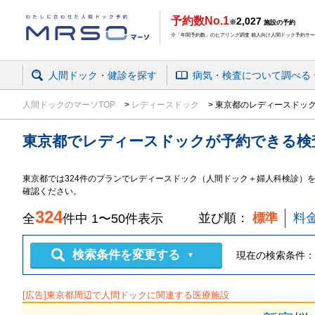
予約数No.1
2,027
※
施設の予約
※「年間予約数」のヒアリング調査 個人向け人間ドック予約サービ
人間ドック・健診を探す
病気・検査
について
調べる
人間ドックのマーソTOP
レディースドック
東京都のレディースドッ
東京都
で
レディースドック
が予約できる
検
東京都
では
324
件の
プラン
で
レディースドック（人間ドック＋婦人科検診）
確認ください。
324
並び順：
標準
料
全
件中
1
〜
50
件表示
検索条件を変更する
現在の検索条件：
▼
[広告]
東京都
周辺で人間ドックに関連する医療施設