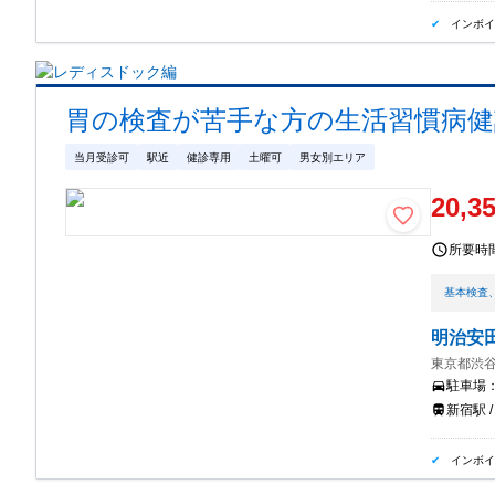
インボ
胃の検査が苦手な方の生活習慣病健
当月受診可
駅近
健診専用
土曜可
男女別エリア
20,3
所要時
基本検査
明治安
東京都渋谷
駐車場
新宿駅 
インボ