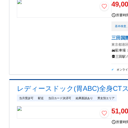
49,0
所要時
基本検査
三田国
東京都港区
駐車場
三田駅 /
オンラ
レディースドック(胃ABC)全身CTス
当月受診可
駅近
当日カード決済可
結果面談あり
男女別エリア
51,0
所要時