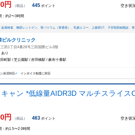
00
円
445
空き状
（税込）
ポイント
間：
約2〜3時間
、
血液検査
、
胸部レントゲン
、
胃バリウム（胃透視）
、
乳腺エコー
、
上腹部CT
、
子宮頸部細胞診
、
胃
際ビルクリニック
三田1丁目4番28号三田国際ビル3階
：
あり
 田町駅 / 芝公園駅 / 赤羽橋駅 / 麻布十番駅
イン決済対応
インボイス制度に対応
キャン *低線量AIDR3D マルチスライス
00
円
463
空き状
（税込）
ポイント
間：
約1.5〜2.0時間