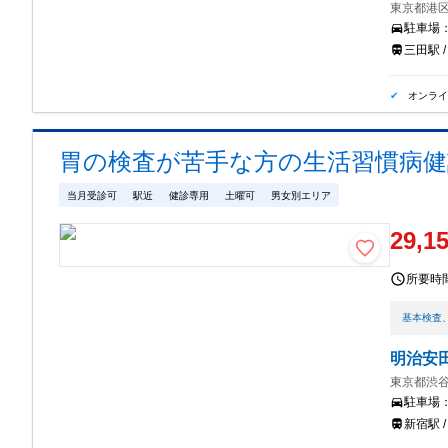
東京都港区
駐車場
三田駅 /
オンラ
胃の検査が苦手な方の生活習慣病健診
当月受診可
駅近
健診専用
土曜可
男女別エリア
29,1
所要時
基本検査
明治安
東京都渋谷
駐車場
新宿駅 