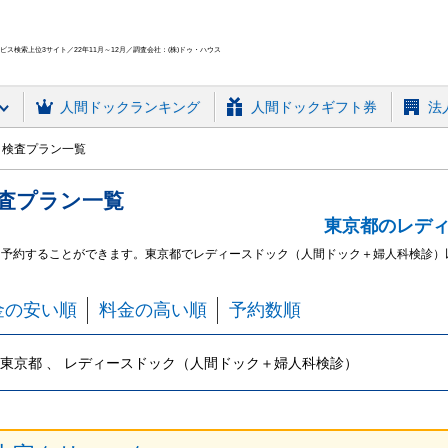
ス検索上位3サイト／22年11月～12月／調査会社：(株)ドゥ・ハウス
人間ドック
ランキング
人間ドックギフト券
法
ク検査プラン一覧
査プラン
一覧
東京都のレデ
を予約することができます。
東京都でレディースドック（人間ドック＋婦人科検診）
金の安い順
料金の高い順
予約数順
東京都 、 レディースドック（人間ドック＋婦人科検診）