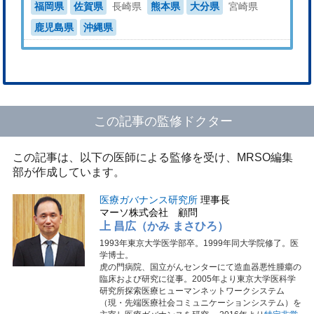
福岡県
佐賀県
長崎県
熊本県
大分県
宮崎県
鹿児島県
沖縄県
この記事の監修ドクター
この記事は、以下の医師による監修を受け、MRSO編集
部が作成しています。
医療ガバナンス研究所
理事長
マーソ株式会社 顧問
上 昌広（かみ まさひろ）
1993年東京大学医学部卒。1999年同大学院修了。医
学博士。
虎の門病院、国立がんセンターにて造血器悪性腫瘍の
臨床および研究に従事。2005年より東京大学医科学
研究所探索医療ヒューマンネットワークシステム
（現・先端医療社会コミュニケーションシステム）を