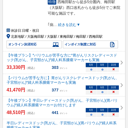
特徴
西梅田駅から徒歩5分圏内、梅田駅
（大阪駅）西口改札からも徒歩5分でご来院
可能な施設です。
｢病
...
続きを読む▼
休診日:
日曜・祝日
北新地駅 / 大阪梅田駅 / 大阪駅 / 東梅田駅 / 梅田駅 / 西梅田駅
オンライン決済対応
インボイス制度に対応
【午後プラン】*バリウムが苦手な方に*胃がんリスクレディースド
ック(乳がん、子宮頸がん)*婦人科系腫瘍マーカーも実施
8
月
9
月
10
月
33,330
円
303
（税込）
ポイント
○
○
×
【バリウムが苦手な方に】胃がんリスクレディースドック(乳がん、
子宮頸がん)*婦人科系腫瘍マーカーも実施
8
月
9
月
10
月
41,470
円
377
（税込）
ポイント
×
○
×
【午後プラン】半日レディースドック(乳がん、子宮頸がん)(胃バリ
ウム)*婦人科系腫瘍マーカーお付けします
8
月
9
月
10
月
48,510
円
441
（税込）
ポイント
○
○
×
半日レディースドック(乳がん、子宮頸がん)(胃バリウム)*婦人科系
腫瘍マーカーも実施