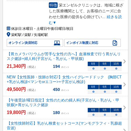
特徴
栄エンゼルクリニックは、地域に根ざ
した医療機関として、お客様のニーズに合
わせた医療の提供を心掛けてい
...
続きを読
む▼
休診日:
水曜日・土曜日午後/日曜日/祝日
栄町駅 / 栄駅 / 矢場町駅
オンライン決済対応
インボイス制度に対応
【胃カメラバリウムが苦手な女性の方へ】血液検査で行う胃がんリ
スク健診+婦人科(子宮がん・乳がん・甲状腺)
8
月
9
月
10
月
21,340
円
194
（税込）
ポイント
○
○
○
NEW【女性医師・技師が対応!】女性ハイグレードドック (胸部CT
+乳がん検診<マンモorエコー>+子宮がん検診)
8
月
9
月
10
月
49,500
円
450
（税込）
ポイント
○
○
○
【午後受診/曜日指定】女性のための婦人科(子宮がん・乳がん・甲
状腺)+胃がんリスク健診
8
月
9
月
10
月
19,800
円
180
（税込）
ポイント
○
○
○
【女性技師対応】乳がん検査セットコース(マンモグラフィ・乳腺超
音波)