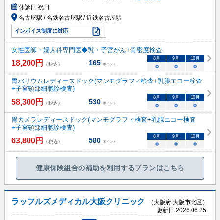
休診日:
祝日
名古屋駅 / 名鉄名古屋駅 / 近鉄名古屋駅
インボイス制度に対応
女性医師・婦人科専門医◆乳・子宮がん+骨密度検査
8
月
9
月
10
月
18,200
円
165
（税込）
ポイント
○
○
○
胃バリウムレディースドック(マンモグラフィ検査+乳腺エコー検査
+子宮頸部細胞診検査)
8
月
9
月
10
月
58,300
円
530
（税込）
ポイント
○
○
○
胃カメラレディースドック(マンモグラフィ検査+乳腺エコー検査
+子宮頸部細胞診検査)
8
月
9
月
10
月
63,800
円
580
（税込）
ポイント
○
○
○
健康保険組合の補助を利用するプランはこちら
ラッフルズメディカル大阪クリニック
（大阪府 大阪市北区）
更新日:
2026.06.25