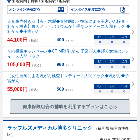
東池袋四丁目駅 / 東池袋駅 / 池袋駅
オンライン決済対応
インボイス制度に対応
☆食事券付き☆【火・木曜◆女性医師・技師による子宮がん検査・
乳がん検査】胃カメラ・バリウムが苦手なレディース人間ドック ◆
乳がん◆子宮がん
8
月
9
月
10
月
44,100
円
400
（税込）
ポイント
○
○
○
※内視鏡キャンペ―ン◆CT MRI 乳がん 子宮がん◆輝く女性のレデ
ィース人間ドック
8
月
9
月
10
月
105,600
円
960
（税込）
ポイント
○
○
○
【女性技師による乳がん検査】レディース人間ドック◆乳がん◆子
宮がん
8
月
9
月
10
月
55,000
円
500
（税込）
ポイント
○
○
○
健康保険組合の補助を利用するプランはこちら
ラッフルズメディカル博多クリニック
（福岡県 福岡市博多
区）
更新日:
2026.08.01