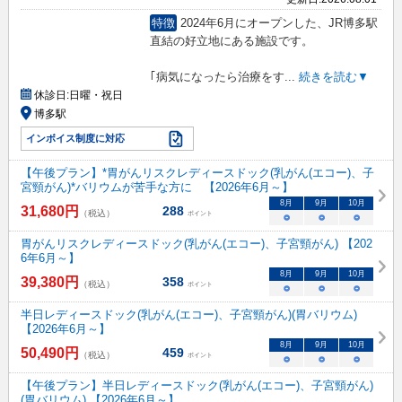
特徴
2024年6月にオープンした、JR博多駅
直結の好立地にある施設です。
｢病気になったら治療をす
...
続きを読む▼
休診日:
日曜・祝日
博多駅
インボイス制度に対応
【午後プラン】*胃がんリスクレディースドック(乳がん(エコー)、子
宮頸がん)*バリウムが苦手な方に 【2026年6月～】
8
月
9
月
10
月
31,680
円
288
（税込）
ポイント
○
○
○
胃がんリスクレディースドック(乳がん(エコー)、子宮頸がん) 【202
6年6月～】
8
月
9
月
10
月
39,380
円
358
（税込）
ポイント
○
○
○
半日レディースドック(乳がん(エコー)、子宮頸がん)(胃バリウム)
【2026年6月～】
8
月
9
月
10
月
50,490
円
459
（税込）
ポイント
○
○
○
【午後プラン】半日レディースドック(乳がん(エコー)、子宮頸がん)
(胃バリウム) 【2026年6月～】