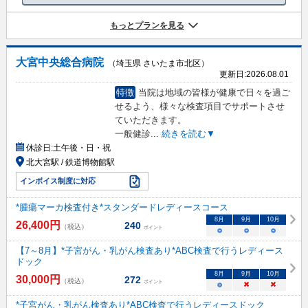
もっとプランを見る
大宮中央総合病院
（埼玉県 さいたま市北区）
更新日:
2026.08.01
特徴
当院は地域の皆様が健康で日々を過ご
せるよう、様々な検査項目でサポートさせ
ていただきます。
一般健診
...
続きを読む▼
休診日:
土午後・日・祝
北大宮駅 / 鉄道博物館駅
インボイス制度に対応
*腫瘍マーカ検査付き*スタンダードレディースコース
8
月
9
月
10
月
26,400
円
240
（税込）
ポイント
○
○
○
【7～8月】*子宮がん・乳がん検査あり*ABC検査で行うレディース
ドック
8
月
9
月
10
月
30,000
円
272
（税込）
ポイント
○
×
×
*子宮がん・乳がん検査あり*ABC検査で行うレディースドック