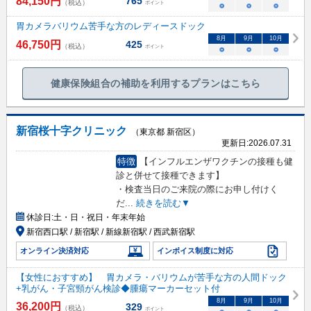
84,150
円
765
（税込）
ポイント
○
○
○
胃カメラバリウム苦手な方のレディースドック
8
月
9
月
10
月
46,750
円
425
（税込）
ポイント
○
○
○
健康保険組合の補助を利用するプランはこちら
新宿桜十字クリニック
（東京都 新宿区）
更新日:
2026.07.31
特徴
【インフルエンザワクチンの接種も健
診と併せて接種できます】
・検査当日のご来院の際にお申し付けく
だ
...
続きを読む▼
休診日:
土・日・祝日・年末年始
新宿西口駅 / 新宿駅 / 新線新宿駅 / 西武新宿駅
オンライン決済対応
インボイス制度に対応
【女性におすすめ】 胃カメラ・バリウムが苦手な方の人間ドック
+乳がん・子宮頸がん検診◆腫瘍マーカーセット付
8
月
9
月
10
月
36,200
円
329
（税込）
ポイント