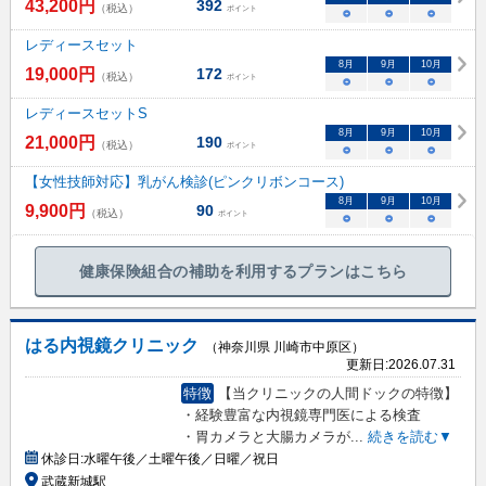
43,200
円
392
（税込）
ポイント
○
○
○
レディースセット
8
月
9
月
10
月
19,000
円
172
（税込）
ポイント
○
○
○
レディースセットS
8
月
9
月
10
月
21,000
円
190
（税込）
ポイント
○
○
○
【女性技師対応】乳がん検診(ピンクリボンコース)
8
月
9
月
10
月
9,900
円
90
（税込）
ポイント
○
○
○
健康保険組合の補助を利用するプランはこちら
はる内視鏡クリニック
（神奈川県 川崎市中原区）
更新日:
2026.07.31
特徴
【当クリニックの人間ドックの特徴】
・経験豊富な内視鏡専門医による検査
・胃カメラと大腸カメラが
...
続きを読む▼
休診日:
水曜午後／土曜午後／日曜／祝日
武蔵新城駅