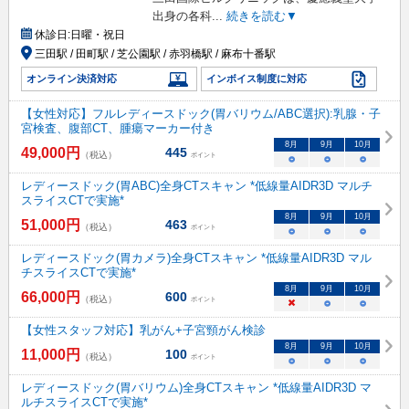
出身の各科
...
続きを読む▼
休診日:
日曜・祝日
三田駅 / 田町駅 / 芝公園駅 / 赤羽橋駅 / 麻布十番駅
オンライン決済対応
インボイス制度に対応
【女性対応】フルレディースドック(胃バリウム/ABC選択):乳腺・子
宮検査、腹部CT、腫瘍マーカー付き
8
月
9
月
10
月
49,000
円
445
（税込）
ポイント
○
○
○
レディースドック(胃ABC)全身CTスキャン *低線量AIDR3D マルチ
スライスCTで実施*
8
月
9
月
10
月
51,000
円
463
（税込）
ポイント
○
○
○
レディースドック(胃カメラ)全身CTスキャン *低線量AIDR3D マル
チスライスCTで実施*
8
月
9
月
10
月
66,000
円
600
（税込）
ポイント
×
○
○
【女性スタッフ対応】乳がん+子宮頸がん検診
8
月
9
月
10
月
11,000
円
100
（税込）
ポイント
○
○
○
レディースドック(胃バリウム)全身CTスキャン *低線量AIDR3D マ
ルチスライスCTで実施*