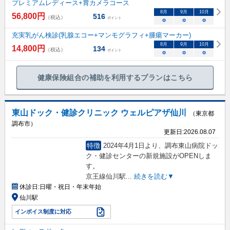
プレミアムレディース+胃カメラコース
8
月
9
月
10
月
56,800
円
516
（税込）
ポイント
○
○
○
充実乳がん検診(乳腺エコー+マンモグラフィ+腫瘍マーカー)
8
月
9
月
10
月
14,800
円
134
（税込）
ポイント
○
○
○
健康保険組合の補助を利用するプランはこちら
東山ドック・健診クリニック ウェルピアザ仙川
（東京都
調布市）
更新日:
2026.08.07
特徴
2024年4月1日より、調布東山病院ドッ
ク・健診センターの新規施設がOPENしま
す。
京王線仙川駅
...
続きを読む▼
休診日:
日曜・祝日・年末年始
仙川駅
インボイス制度に対応