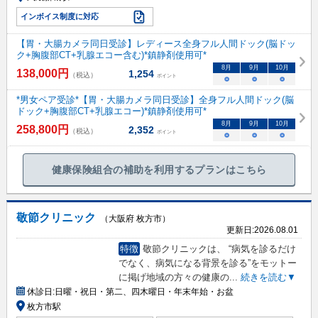
インボイス制度に対応
【胃・大腸カメラ同日受診】レディース全身フル人間ドック(脳ドッ
ク+胸腹部CT+乳腺エコー含む)*鎮静剤使用可*
8
月
9
月
10
月
138,000
円
1,254
（税込）
ポイント
○
○
○
*男女ペア受診*【胃・大腸カメラ同日受診】全身フル人間ドック(脳
ドック+胸腹部CT+乳腺エコー)*鎮静剤使用可*
8
月
9
月
10
月
258,800
円
2,352
（税込）
ポイント
○
○
○
健康保険組合の補助を利用するプランはこちら
敬節クリニック
（大阪府 枚方市）
更新日:
2026.08.01
特徴
敬節クリニックは、 “病気を診るだけ
でなく、病気になる背景を診る”をモットー
に掲げ地域の方々の健康の
...
続きを読む▼
休診日:
日曜・祝日・第二、四木曜日・年末年始・お盆
枚方市駅