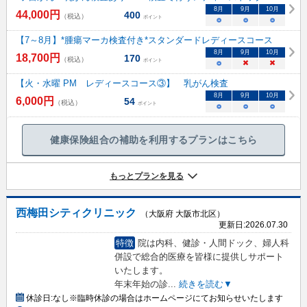
8
月
9
月
10
月
44,000
円
400
（税込）
ポイント
○
○
○
【7～8月】*腫瘍マーカ検査付き*スタンダードレディースコース
8
月
9
月
10
月
18,700
円
170
（税込）
ポイント
○
×
×
【火・水曜 PM レディースコース③】 乳がん検査
8
月
9
月
10
月
6,000
円
54
（税込）
ポイント
○
○
○
健康保険組合の補助を利用するプランはこちら
もっとプランを見る
西梅田シティクリニック
（大阪府 大阪市北区）
更新日:
2026.07.30
特徴
院は内科、健診・人間ドック、婦人科
併設で総合的医療を皆様に提供しサポート
いたします。
年末年始の診
...
続きを読む▼
休診日:
なし※臨時休診の場合はホームページにてお知らせいたします