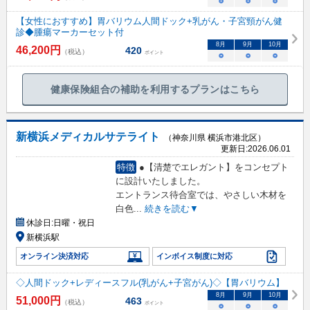
○
○
○
【女性におすすめ】胃バリウム人間ドック+乳がん・子宮頸がん健
診◆腫瘍マーカーセット付
8
月
9
月
10
月
46,200
円
420
（税込）
ポイント
○
○
○
健康保険組合の補助を利用するプランはこちら
新横浜メディカルサテライト
（神奈川県 横浜市港北区）
更新日:
2026.06.01
特徴
●【清楚でエレガント】をコンセプト
に設計いたしました。
エントランス待合室では、やさしい木材を
白色
...
続きを読む▼
休診日:
日曜・祝日
新横浜駅
オンライン決済対応
インボイス制度に対応
◇人間ドック+レディースフル(乳がん+子宮がん)◇【胃バリウム】
8
月
9
月
10
月
51,000
円
463
（税込）
ポイント
○
○
○