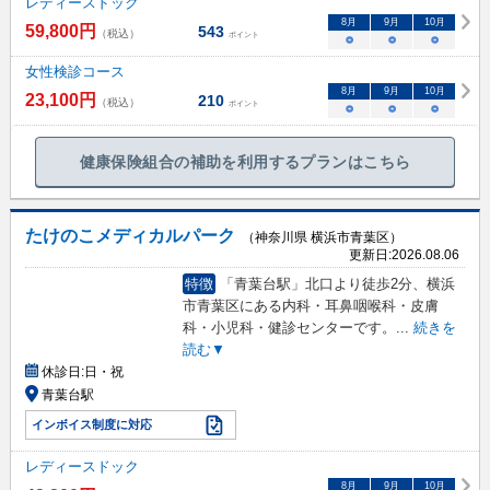
レディースドック
8
月
9
月
10
月
59,800
円
543
（税込）
ポイント
○
○
○
女性検診コース
8
月
9
月
10
月
23,100
円
210
（税込）
ポイント
○
○
○
健康保険組合の補助を利用するプランはこちら
たけのこメディカルパーク
（神奈川県 横浜市青葉区）
更新日:
2026.08.06
特徴
「青葉台駅」北口より徒歩2分、横浜
市青葉区にある内科・耳鼻咽喉科・皮膚
科・小児科・健診センターです。
...
続きを
読む▼
休診日:
日・祝
青葉台駅
インボイス制度に対応
レディースドック
8
月
9
月
10
月