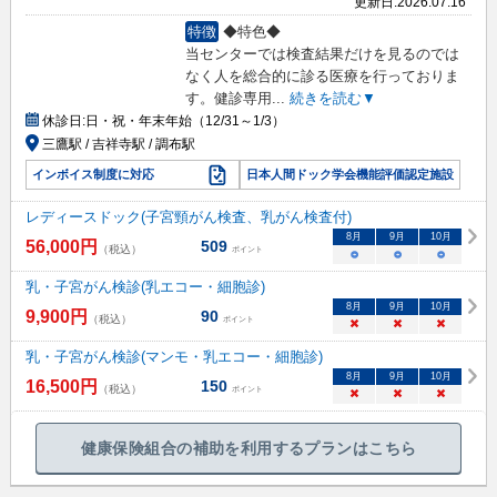
更新日:
2026.07.16
特徴
◆特色◆
当センターでは検査結果だけを見るのでは
なく人を総合的に診る医療を行っておりま
す。健診専用
...
続きを読む▼
休診日:
日・祝・年末年始（12/31～1/3）
三鷹駅 / 吉祥寺駅 / 調布駅
インボイス制度に対応
日本人間ドック学会機能評価認定施設
レディースドック(子宮頸がん検査、乳がん検査付)
8
月
9
月
10
月
56,000
円
509
（税込）
ポイント
○
○
○
乳・子宮がん検診(乳エコー・細胞診)
8
月
9
月
10
月
9,900
円
90
（税込）
ポイント
×
×
×
乳・子宮がん検診(マンモ・乳エコー・細胞診)
8
月
9
月
10
月
16,500
円
150
（税込）
ポイント
×
×
×
健康保険組合の補助を利用するプランはこちら