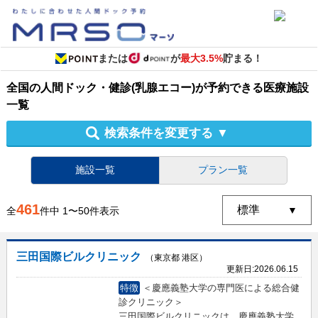
または
が
最大3.5%
貯まる！
全国
の
人間ドック・健診
(乳腺エコー)
が予約できる
医療施設
一覧
検索条件を変更する
▼
施設一覧
プラン一覧
461
全
件中
1
〜
50
件表示
三田国際ビルクリニック
（東京都 港区）
更新日:
2026.06.15
特徴
＜慶應義塾大学の専門医による総合健
診クリニック＞
三田国際ビルクリニックは、慶應義塾大学