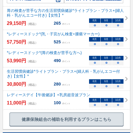
胃の検査が苦手な方の生活習慣病健診*ライトプラン・プラス+(婦人
科・乳がんエコー付き)【女性】*
8
月
9
月
10
月
29,150
円
265
（税込）
ポイント
○
○
○
*レディースドック*(乳・子宮がん検査+腫瘍マーカー)
8
月
9
月
10
月
57,750
円
525
（税込）
ポイント
○
○
○
*レディースドック*(胃の検査が苦手な方へ)
8
月
9
月
10
月
53,990
円
490
（税込）
ポイント
○
○
○
生活習慣病健診*ライトプラン・プラス+(婦人科・乳がんエコー付
き)【女性】*
8
月
9
月
10
月
30,800
円
280
（税込）
ポイント
○
○
○
レディースデイ【午後健診】+乳房超音波プラン
8
月
9
月
10
月
11,000
円
100
（税込）
ポイント
○
○
○
健康保険組合の補助を利用するプランはこちら