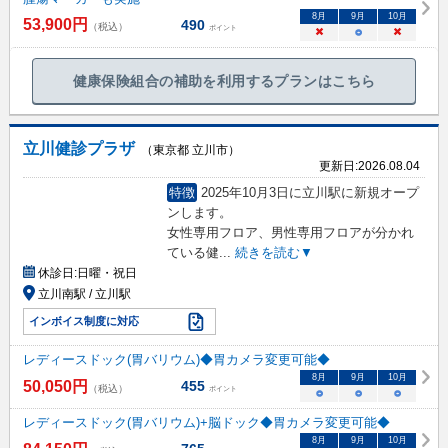
8
月
9
月
10
月
53,900
円
490
（税込）
ポイント
×
○
×
健康保険組合の補助を利用するプランはこちら
立川健診プラザ
（東京都 立川市）
更新日:
2026.08.04
特徴
2025年10月3日に立川駅に新規オープ
ンします。
女性専用フロア、男性専用フロアが分かれ
ている健
...
続きを読む▼
休診日:
日曜・祝日
立川南駅 / 立川駅
インボイス制度に対応
レディースドック(胃バリウム)◆胃カメラ変更可能◆
8
月
9
月
10
月
50,050
円
455
（税込）
ポイント
○
○
○
レディースドック(胃バリウム)+脳ドック◆胃カメラ変更可能◆
8
月
9
月
10
月