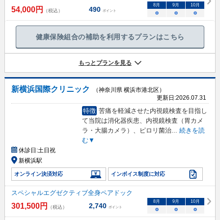
8
月
9
月
10
月
54,000
円
490
（税込）
ポイント
○
○
○
健康保険組合の補助を利用するプランはこちら
もっとプランを見る
新横浜国際クリニック
（神奈川県 横浜市港北区）
更新日:
2026.07.31
特徴
苦痛を軽減させた内視鏡検査を目指し
て当院は消化器疾患、内視鏡検査（胃カメ
ラ・大腸カメラ）、ピロリ菌治
...
続きを読
む▼
休診日:
土日祝
新横浜駅
オンライン決済対応
インボイス制度に対応
スペシャルエグゼクティブ全身ペアドック
8
月
9
月
10
月
301,500
円
2,740
（税込）
ポイント
○
○
○