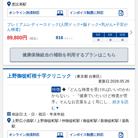
恵比寿駅
オンライン決済対応
インボイス制度に対応
プレミアムレディースドック(人間ドック+脳ドック+乳がん+子宮が
ん検査)
8
月
9
月
10
月
89,800
円
816
（税込）
ポイント
○
○
○
健康保険組合の補助を利用するプランはこちら
上野御徒町桜十字クリニック
（東京都 台東区）
更新日:
2026.05.26
特徴
◆『どんな検査を受ければいいのかわ
からない』・『健康でいたいけど検査が苦
手』そんなお言葉をよく耳にし
...
続きを読
む▼
休診日:
土・日・祝日・年末年始
上野広小路駅 / 上野御徒町駅 / 仲御徒町駅 / 御徒町駅 / 新御徒町駅 / 湯島
駅
オンライン決済対応
インボイス制度に対応