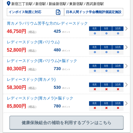
新宿三丁目駅 / 新宿駅 / 新線新宿駅 / 東新宿駅 / 西武新宿駅
インボイス制度に対応
日本人間ドック学会機能評価認定施設
胃カメラバリウム苦手な方のレディースドック
8
月
9
月
10
月
46,750
円
425
（税込）
ポイント
○
○
○
レディースドック(胃バリウム)
8
月
9
月
10
月
52,800
円
480
（税込）
ポイント
○
○
○
レディースドック(胃バリウム)+脳ドック
8
月
9
月
10
月
80,300
円
730
（税込）
ポイント
○
○
○
レディースドック(胃カメラ)
8
月
9
月
10
月
58,300
円
530
（税込）
ポイント
×
×
×
レディースドック(胃カメラ)+脳ドック
8
月
9
月
10
月
85,800
円
780
（税込）
ポイント
×
×
×
健康保険組合の補助を利用するプランはこちら