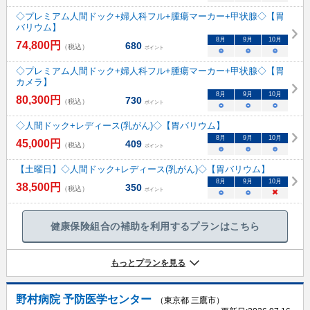
◇プレミアム人間ドック+婦人科フル+腫瘍マーカー+甲状腺◇【胃
バリウム】
8
月
9
月
10
月
74,800
円
680
（税込）
ポイント
○
○
○
◇プレミアム人間ドック+婦人科フル+腫瘍マーカー+甲状腺◇【胃
カメラ】
8
月
9
月
10
月
80,300
円
730
（税込）
ポイント
○
○
○
◇人間ドック+レディース(乳がん)◇【胃バリウム】
8
月
9
月
10
月
45,000
円
409
（税込）
ポイント
○
○
○
【土曜日】◇人間ドック+レディース(乳がん)◇【胃バリウム】
8
月
9
月
10
月
38,500
円
350
（税込）
ポイント
○
○
×
健康保険組合の補助を利用するプランはこちら
もっとプランを見る
野村病院 予防医学センター
（東京都 三鷹市）