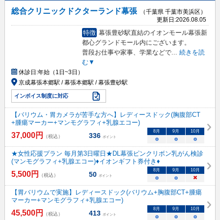
総合クリニックドクターランド幕張
（千葉県 千葉市美浜区）
更新日:
2026.08.05
特徴
幕張豊砂駅直結のイオンモール幕張新
都心グランドモール内にございます。
普段お仕事や家事、学業などで
...
続きを読
む▼
休診日:
年始（1日~3日）
京成幕張本郷駅 / 幕張本郷駅 / 幕張豊砂駅
インボイス制度に対応
【バリウム・胃カメラが苦手な方へ】レディースドック(胸腹部CT
+腫瘍マーカー+マンモグラフィ+乳腺エコー)
8
月
9
月
10
月
37,000
円
336
（税込）
ポイント
○
○
○
★女性応援プラン 毎月第3日曜日★DL幕張ピンクリボン乳がん検診
(マンモグラフィ+乳腺エコー)♦イオンギフト券付き♦
8
月
9
月
10
月
5,500
円
50
（税込）
ポイント
○
○
×
【胃バリウムで実施】レディースドック(バリウム+胸腹部CT+腫瘍
マーカー+マンモグラフィ+乳腺エコー)
8
月
9
月
10
月
45,500
円
413
（税込）
ポイント
○
○
○