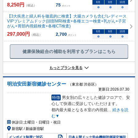
8
月
9
月
10
月
8,250
円
75
（税込）
ポイント
○
○
○
【3大疾患と婦人科を徹底的に検査】大腸カメラも含む!レディース
VIPプレミアムドック(頭部MRI検査+各種エコー検査+乳がん+子宮
がん+胃部内視鏡検査+各種CT検査)
8
月
9
月
10
月
297,000
円
2,700
（税込）
ポイント
○
○
○
健康保険組合の補助を利用するプランはこちら
もっとプランを見る
明治安田新宿健診センター
（東京都 渋谷区）
更新日:
2026.07.30
特徴
男女別の広々とした健診フロアで、安
心して快適に受診していただけます。
都内最大級となる８室の内視鏡
...
続きを読
む▼
休診日:
土曜日・日曜日・祝日
新宿駅 / 新線新宿駅
インボイス制度に対応
日本人間ドック学会機能評価認定施設