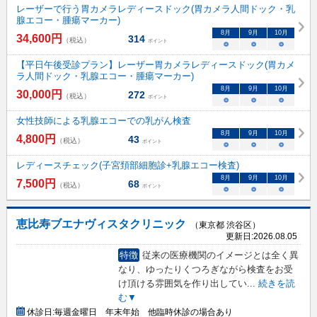
レーザーで行う胃カメラレディースドック(胃カメラ人間ドック・乳
腺エコー・腫瘍マーカー)
8
月
9
月
10
月
34,600
円
314
（税込）
ポイント
○
○
○
【平日午後受診プラン】レーザー胃カメラレディースドック(胃カメ
ラ人間ドック・乳腺エコー・腫瘍マーカー)
8
月
9
月
10
月
30,000
円
272
（税込）
ポイント
○
○
○
女性技師による乳腺エコーでの乳がん検査
8
月
9
月
10
月
4,800
円
43
（税込）
ポイント
○
○
○
レディースチェック(子宮頚部細胞診+乳腺エコー検査)
8
月
9
月
10
月
7,500
円
68
（税込）
ポイント
○
○
○
恵比寿ブエナヴィスタクリニック
（東京都 渋谷区）
更新日:
2026.08.05
特徴
従来の医療機関のイメージとは全く異
なり、ゆったりくつろぎながら検査をお受
け頂ける雰囲気を作り出してい
...
続きを読
む▼
休診日:
毎週金曜日 年末年始 他臨時休診の場合あり