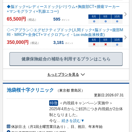
◆脳ドック+レディースドック(バリウム+胸腹部CT+腫瘍マーカー
+マンモグラフィ+乳腺エコー)
8
月
9
月
10
月
65,500
円
595
（税込）
ポイント
○
○
○
◇ペアプラン◇エグゼクティブドック(人間ドック+脳ドック+腹部M
RI・MRCP+全身CT+マイクロアレイ・Lox-inde血液検査)
8
月
9
月
10
月
350,000
円
3,181
（税込）
ポイント
×
×
○
健康保険組合の補助を利用するプランはこちら
もっとプランを見る
池袋桜十字クリニック
（東京都 豊島区）
更新日:
2026.07.31
特徴
＜内視鏡キャンペ―ン実施中＞
2025年4月からご好評につき内視鏡が2台体
制となりました。
今な
...
続きを読む▼
休診日:
土（月1回土曜営業日あり）、日、祝日、年末年始