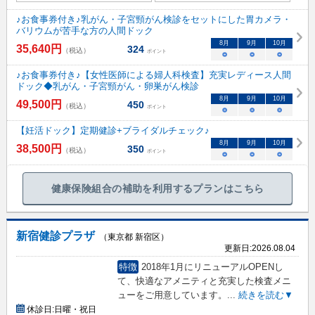
♪お食事券付き♪乳がん・子宮頸がん検診をセットにした胃カメラ・
バリウムが苦手な方の人間ドック
8
月
9
月
10
月
35,640
円
324
（税込）
ポイント
○
○
○
♪お食事券付き♪【女性医師による婦人科検査】充実レディース人間
ドック◆乳がん・子宮頸がん・卵巣がん検診
8
月
9
月
10
月
49,500
円
450
（税込）
ポイント
○
○
○
【妊活ドック】定期健診+ブライダルチェック♪
8
月
9
月
10
月
38,500
円
350
（税込）
ポイント
○
○
○
健康保険組合の補助を利用するプランはこちら
新宿健診プラザ
（東京都 新宿区）
更新日:
2026.08.04
特徴
2018年1月にリニューアルOPENし
て、快適なアメニティと充実した検査メニ
ューをご用意しています。
...
続きを読む▼
休診日:
日曜・祝日