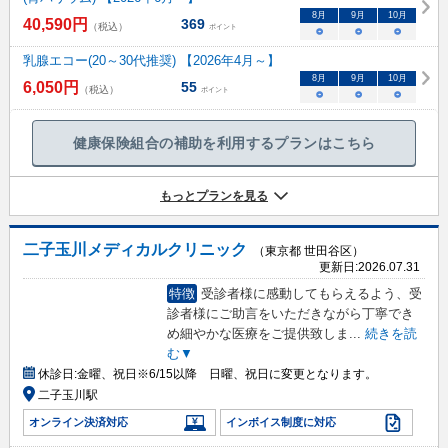
8
月
9
月
10
月
40,590
円
369
（税込）
ポイント
○
○
○
乳腺エコー(20～30代推奨) 【2026年4月～】
8
月
9
月
10
月
6,050
円
55
（税込）
ポイント
○
○
○
健康保険組合の補助を利用するプランはこちら
もっとプランを見る
二子玉川メディカルクリニック
（東京都 世田谷区）
更新日:
2026.07.31
特徴
受診者様に感動してもらえるよう、受
診者様にご助言をいただきながら丁寧でき
め細やかな医療をご提供致しま
...
続きを読
む▼
休診日:
金曜、祝日※6/15以降 日曜、祝日に変更となります。
二子玉川駅
オンライン決済対応
インボイス制度に対応