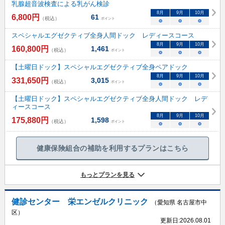
乳腺超音波検査による乳がん検診
8
月
9
月
10
月
6,800
円
61
（税込）
ポイント
○
○
○
スペシャルエグゼクティブ全身人間ドック レディースコース
8
月
9
月
10
月
160,800
円
1,461
（税込）
ポイント
○
○
○
【土曜日ドック】スペシャルエグゼクティブ全身ペアドック
8
月
9
月
10
月
331,650
円
3,015
（税込）
ポイント
○
○
○
【土曜日ドック】スペシャルエグゼクティブ全身人間ドック レデ
ィースコース
8
月
9
月
10
月
175,880
円
1,598
（税込）
ポイント
○
○
○
健康保険組合の補助を利用するプランはこちら
もっとプランを見る
健診センター 栄エンゼルクリニック
（愛知県 名古屋市中
区）
更新日:
2026.08.01