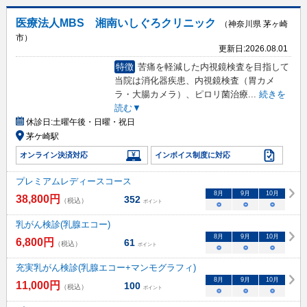
医療法人MBS 湘南いしぐろクリニック
（神奈川県 茅ヶ崎
市）
更新日:
2026.08.01
特徴
苦痛を軽減した内視鏡検査を目指して
当院は消化器疾患、内視鏡検査（胃カメ
ラ・大腸カメラ）、ピロリ菌治療
...
続きを
読む▼
休診日:
土曜午後・日曜・祝日
茅ケ崎駅
オンライン決済対応
インボイス制度に対応
プレミアムレディースコース
8
月
9
月
10
月
38,800
円
352
（税込）
ポイント
○
○
○
乳がん検診(乳腺エコー)
8
月
9
月
10
月
6,800
円
61
（税込）
ポイント
○
○
○
充実乳がん検診(乳腺エコー+マンモグラフィ)
8
月
9
月
10
月
11,000
円
100
（税込）
ポイント
○
○
○