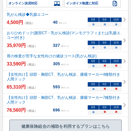
オンライン決済対応
インボイス制度に対応
乳がん検診◆乳腺エコー
8
月
9
月
10
月
4,500
円
40
（税込）
ポイント
○
○
○
おりひめドック(腹部CT・乳がん検診(マンモグラフィまたは乳腺エ
コー)付き)
8
月
9
月
10
月
35,970
円
327
（税込）
ポイント
○
○
○
胃の検査が苦手な女性向けの健診コース(乳がん検診)
8
月
9
月
10
月
33,590
円
305
（税込）
ポイント
○
×
×
【女性向け】頭部・胸部CT、乳がん検診、腫瘍マーカー4種類付き
人間ドック
8
月
9
月
10
月
65,310
円
593
（税込）
ポイント
○
×
×
【女性向け】頭部・胸部CT、乳がん検診、腫瘍マーカー7種類付き
人間ドック
8
月
9
月
10
月
76,560
円
696
（税込）
ポイント
○
×
×
健康保険組合の補助を利用するプランはこちら