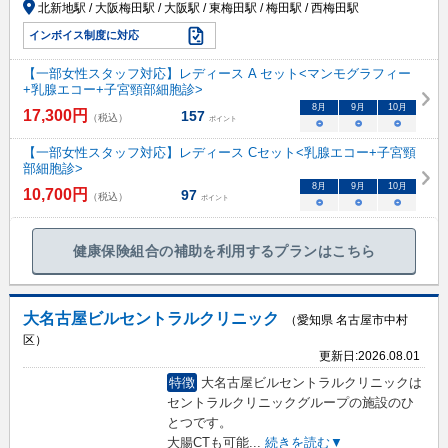
北新地駅 / 大阪梅田駅 / 大阪駅 / 東梅田駅 / 梅田駅 / 西梅田駅
インボイス制度に対応
【一部女性スタッフ対応】レディース A セット<マンモグラフィー
+乳腺エコー+子宮頸部細胞診>
8
月
9
月
10
月
17,300
円
157
（税込）
ポイント
○
○
○
【一部女性スタッフ対応】レディース Cセット<乳腺エコー+子宮頸
部細胞診>
8
月
9
月
10
月
10,700
円
97
（税込）
ポイント
○
○
○
健康保険組合の補助を利用するプランはこちら
大名古屋ビルセントラルクリニック
（愛知県 名古屋市中村
区）
更新日:
2026.08.01
特徴
大名古屋ビルセントラルクリニックは
セントラルクリニックグループの施設のひ
とつです。
大腸CTも可能
...
続きを読む▼