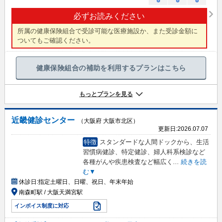
○
○
○
必ずお読みください
所属の健康保険組合で受診可能な医療施設か、また受診金額に
ついてもご確認ください。
健康保険組合の補助を利用するプランはこちら
もっとプランを見る
近畿健診センター
（大阪府 大阪市北区）
更新日:
2026.07.07
特徴
スタンダードな人間ドックから、生活
習慣病健診、特定健診、婦人科系検診など
各種がんや疾患検査など幅広く
...
続きを読
む▼
休診日:
指定土曜日、日曜、祝日、年末年始
南森町駅 / 大阪天満宮駅
インボイス制度に対応