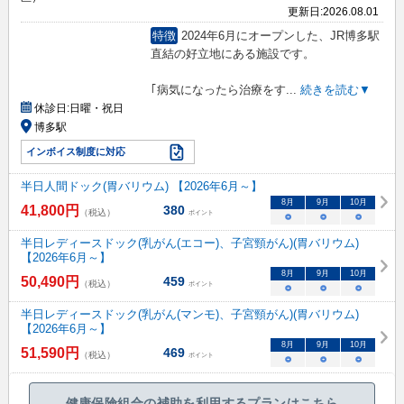
更新日:
2026.08.01
特徴
2024年6月にオープンした、JR博多駅
直結の好立地にある施設です。
｢病気になったら治療をす
...
続きを読む▼
休診日:
日曜・祝日
博多駅
インボイス制度に対応
半日人間ドック(胃バリウム) 【2026年6月～】
8
月
9
月
10
月
41,800
円
380
（税込）
ポイント
○
○
○
半日レディースドック(乳がん(エコー)、子宮頸がん)(胃バリウム)
【2026年6月～】
8
月
9
月
10
月
50,490
円
459
（税込）
ポイント
○
○
○
半日レディースドック(乳がん(マンモ)、子宮頸がん)(胃バリウム)
【2026年6月～】
8
月
9
月
10
月
51,590
円
469
（税込）
ポイント
○
○
○
健康保険組合の補助を利用するプランはこちら