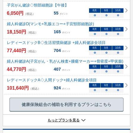
子宮がん健診◇頸部細胞診【午後】
8
月
9
月
10
月
6,050
円
55
（税込）
ポイント
○
○
○
婦人科健診D(マンモ+乳腺エコー+子宮頸部細胞診)
8
月
9
月
10
月
18,150
円
165
（税込）
ポイント
○
○
○
レディースドックB◇生活習慣病健診 +婦人科健診全項目
8
月
9
月
10
月
77,440
円
704
（税込）
ポイント
○
○
○
婦人科健診A(子宮がん・乳がん検査+腫瘍マーカー+骨密度+甲状腺)
8
月
9
月
10
月
44,770
円
407
（税込）
ポイント
○
○
○
レディースドックA◇人間ドック+婦人科健診全項目
8
月
9
月
10
月
101,640
円
924
（税込）
ポイント
○
○
○
健康保険組合の補助を利用するプランはこちら
もっとプランを見る