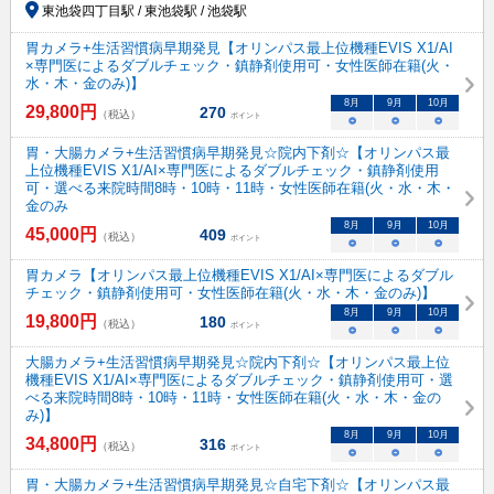
東池袋四丁目駅 / 東池袋駅 / 池袋駅
胃カメラ+生活習慣病早期発見【オリンパス最上位機種EVIS X1/AI
×専門医によるダブルチェック・鎮静剤使用可・女性医師在籍(火・
水・木・金のみ)】
8
月
9
月
10
月
29,800
円
270
（税込）
ポイント
○
○
○
胃・大腸カメラ+生活習慣病早期発見☆院内下剤☆【オリンパス最
上位機種EVIS X1/AI×専門医によるダブルチェック・鎮静剤使用
可・選べる来院時間8時・10時・11時・女性医師在籍(火・水・木・
金のみ
8
月
9
月
10
月
45,000
円
409
（税込）
ポイント
○
○
○
胃カメラ【オリンパス最上位機種EVIS X1/AI×専門医によるダブル
チェック・鎮静剤使用可・女性医師在籍(火・水・木・金のみ)】
8
月
9
月
10
月
19,800
円
180
（税込）
ポイント
○
○
○
大腸カメラ+生活習慣病早期発見☆院内下剤☆【オリンパス最上位
機種EVIS X1/AI×専門医によるダブルチェック・鎮静剤使用可・選
べる来院時間8時・10時・11時・女性医師在籍(火・水・木・金の
み)】
8
月
9
月
10
月
34,800
円
316
（税込）
ポイント
○
○
○
胃・大腸カメラ+生活習慣病早期発見☆自宅下剤☆【オリンパス最