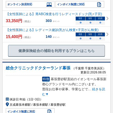
オンライン決済対応
インボイス制度に対応
【女性医師による】胃ABC検査を行うレディースドック(乳+子宮)
8
月
9
月
10
月
33,350
円
303
（税込）
ポイント
○
○
○
【女性医師による】レディース健診(乳がん検査+子宮がん検査)
8
月
9
月
10
月
15,400
円
140
（税込）
ポイント
○
○
○
健康保険組合の補助を利用するプランはこちら
総合クリニックドクターランド幕張
（千葉県 千葉市美浜区）
更新日:
2026.08.05
特徴
幕張豊砂駅直結のイオンモール幕張新
都心グランドモール内にございます。
普段お仕事や家事、学業などで
...
続きを読
む▼
休診日:
年始（1日~3日）
京成幕張本郷駅 / 幕張本郷駅 / 幕張豊砂駅
インボイス制度に対応