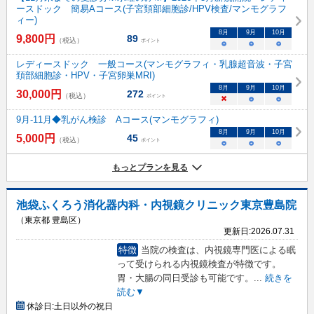
ースドック 簡易Aコース(子宮頚部細胞診/HPV検査/マンモグラフ
ィー)
8
月
9
月
10
月
9,800
円
89
（税込）
ポイント
○
○
○
レディースドック 一般コース(マンモグラフィ・乳腺超音波・子宮
頚部細胞診・HPV・子宮卵巣MRI)
8
月
9
月
10
月
30,000
円
272
（税込）
ポイント
×
○
○
9月-11月◆乳がん検診 Aコース(マンモグラフィ)
8
月
9
月
10
月
5,000
円
45
（税込）
ポイント
○
○
○
もっとプランを見る
池袋ふくろう消化器内科・内視鏡クリニック東京豊島院
（東京都 豊島区）
更新日:
2026.07.31
特徴
当院の検査は、内視鏡専門医による眠
って受けられる内視鏡検査が特徴です。
胃・大腸の同日受診も可能です。
...
続きを
読む▼
休診日:
土日以外の祝日