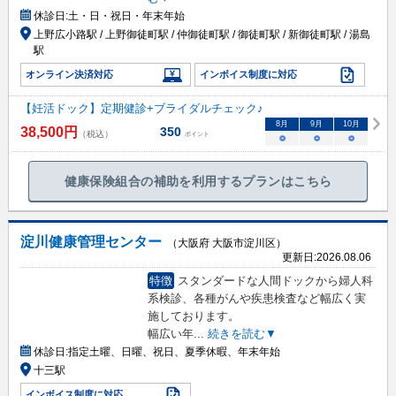
休診日:
土・日・祝日・年末年始
上野広小路駅 / 上野御徒町駅 / 仲御徒町駅 / 御徒町駅 / 新御徒町駅 / 湯島
駅
オンライン決済対応
インボイス制度に対応
【妊活ドック】定期健診+ブライダルチェック♪
8
月
9
月
10
月
38,500
円
350
（税込）
ポイント
○
○
○
健康保険組合の補助を利用するプランはこちら
淀川健康管理センター
（大阪府 大阪市淀川区）
更新日:
2026.08.06
特徴
スタンダードな人間ドックから婦人科
系検診、各種がんや疾患検査など幅広く実
施しております。
幅広い年
...
続きを読む▼
休診日:
指定土曜、日曜、祝日、夏季休暇、年末年始
十三駅
インボイス制度に対応