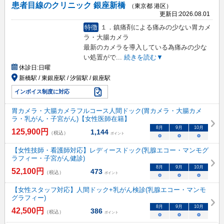
患者目線のクリニック 銀座新橋
（東京都 港区）
更新日:
2026.08.01
特徴
１．鎮痛剤による痛みの少ない胃カメ
ラ・大腸カメラ
最新のカメラを導入している為痛みの少な
い処置がで
...
続きを読む▼
休診日:
日曜
新橋駅 / 東銀座駅 / 汐留駅 / 銀座駅
インボイス制度に対応
胃カメラ・大腸カメラフルコース人間ドック(胃カメラ・大腸カメ
ラ・乳がん・子宮がん)【女性医師在籍】
8
月
9
月
10
月
125,900
円
1,144
（税込）
ポイント
○
○
○
【女性技師・看護師対応】レディースドック(乳腺エコー・マンモグ
ラフィー・子宮がん健診)
8
月
9
月
10
月
52,100
円
473
（税込）
ポイント
○
○
○
【女性スタッフ対応】人間ドック+乳がん検診(乳腺エコー・マンモ
グラフィー)
8
月
9
月
10
月
42,500
円
386
（税込）
ポイント
○
○
○