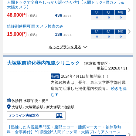
人間ドックで全身をしっかり調べたい方!【人間ドック+胃カメラ&
大腸カメラ】
8
月
9
月
10
月
48,000
円
436
（税込）
ポイント
○
○
○
鎮静剤使用可!胃カメラ検査のみ
8
月
9
月
10
月
15,000
円
136
（税込）
ポイント
○
○
○
もっとプランを見る
大塚駅前消化器内視鏡クリニック
（東京都 豊島区）
更新日:
2026.07.31
特徴
2024年4月1日新規開院！！
内視鏡検査は、長年、東京大学医学部付属
病院で活躍した消化器内視鏡専
...
続きを読
む▼
休診日:
水曜午後・祝日
大塚駅 / 大塚駅前駅 / 新大塚駅 / 池袋駅
オンライン決済対応
【熟練した内視鏡専門医・腹部エコー・腫瘍マーカー・鎮静剤無
料・食事券付】*午前受診*人間ドック胃・大腸プレミアムコース