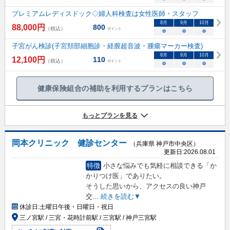
プレミアムレディスドック◇婦人科検査は女性医師・スタッフ
8
月
9
月
10
月
88,000
円
800
（税込）
ポイント
○
○
○
子宮がん検診(子宮頚部細胞診・経膣超音波・腫瘍マーカー検査)
8
月
9
月
10
月
12,100
円
110
（税込）
ポイント
○
○
○
健康保険組合の補助を利用するプランはこちら
もっとプランを見る
岡本クリニック 健診センター
（兵庫県 神戸市中央区）
更新日:
2026.08.01
特徴
小さな悩みでも気軽に相談できる「か
かりつけ医」でありたい。
そうした思いから、アクセスの良い神戸
交
...
続きを読む▼
休診日:
土曜日午後・日曜日・祝日
三ノ宮駅 / 三宮・花時計前駅 / 三宮駅 / 神戸三宮駅