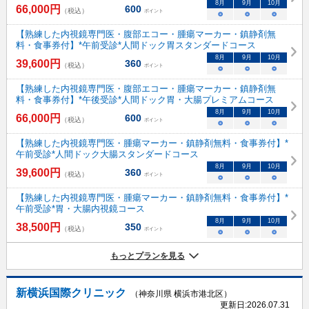
8
月
9
月
10
月
66,000
円
600
（税込）
ポイント
○
○
○
【熟練した内視鏡専門医・腹部エコー・腫瘍マーカー・鎮静剤無
料・食事券付】*午前受診*人間ドック胃スタンダードコース
8
月
9
月
10
月
39,600
円
360
（税込）
ポイント
○
○
○
【熟練した内視鏡専門医・腹部エコー・腫瘍マーカー・鎮静剤無
料・食事券付】*午後受診*人間ドック胃・大腸プレミアムコース
8
月
9
月
10
月
66,000
円
600
（税込）
ポイント
○
○
○
【熟練した内視鏡専門医・腫瘍マーカー・鎮静剤無料・食事券付】*
午前受診*人間ドック大腸スタンダードコース
8
月
9
月
10
月
39,600
円
360
（税込）
ポイント
○
○
○
【熟練した内視鏡専門医・腫瘍マーカー・鎮静剤無料・食事券付】*
午前受診*胃・大腸内視鏡コース
8
月
9
月
10
月
38,500
円
350
（税込）
ポイント
○
○
○
もっとプランを見る
新横浜国際クリニック
（神奈川県 横浜市港北区）
更新日:
2026.07.31