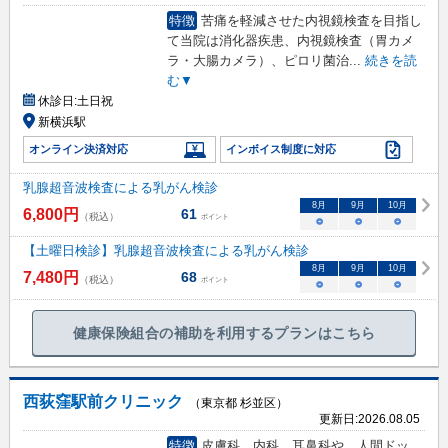
特徴
苦痛を軽減させた内視鏡検査を目指し
て当院は消化器疾患、内視鏡検査（胃カメ
ラ・大腸カメラ）、ピロリ菌治
...
続きを読
む▼
休診日:
土日祝
新横浜駅
オンライン決済対応
インボイス制度に対応
乳腺超音波検査による乳がん検診
8
月
9
月
10
月
6,800
円
61
（税込）
ポイント
○
○
○
【土曜日検診】乳腺超音波検査による乳がん検診
8
月
9
月
10
月
7,480
円
68
（税込）
ポイント
○
○
○
健康保険組合の補助を利用するプランはこちら
西荻窪駅前クリニック
（東京都 杉並区）
更新日:
2026.08.05
特徴
皮膚科、内科、耳鼻科や、人間ドッ