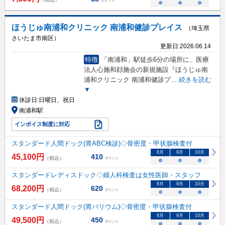
ポイント
○
○
○
ほうじゅ南浦和クリニック 南浦和健診プレイス
（埼玉県
さいたま市南区）
更新日:
2026.06.14
特徴
「南浦和」駅徒歩6分の場所に、医療
法人心施和顔施会の新規施設『ほうじゅ南
浦和クリニック 南浦和健診プ
...
続きを読む
▼
休診日:
日曜日、祝日
南浦和駅
インボイス制度に対応
スタンダード人間ドック(胃ABC検診)◇骨密度・甲状腺検査付
8
月
9
月
10
月
45,100
円
410
（税込）
ポイント
○
○
○
スタンダードレディスドック◇婦人科検査は女性医師・スタッフ
8
月
9
月
10
月
68,200
円
620
（税込）
ポイント
○
○
○
スタンダード人間ドック(胃バリウム)◇骨密度・甲状腺検査付
8
月
9
月
10
月
49,500
円
450
（税込）
ポイント
○
○
○