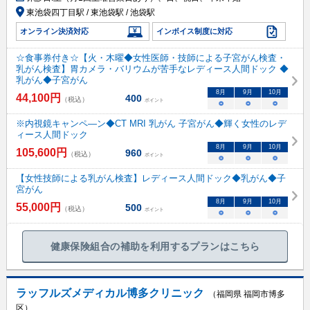
東池袋四丁目駅 / 東池袋駅 / 池袋駅
オンライン決済対応
インボイス制度に対応
☆食事券付き☆【火・木曜◆女性医師・技師による子宮がん検査・
乳がん検査】胃カメラ・バリウムが苦手なレディース人間ドック ◆
乳がん◆子宮がん
8
月
9
月
10
月
44,100
円
400
（税込）
ポイント
○
○
○
※内視鏡キャンペ―ン◆CT MRI 乳がん 子宮がん◆輝く女性のレデ
ィース人間ドック
8
月
9
月
10
月
105,600
円
960
（税込）
ポイント
○
○
○
【女性技師による乳がん検査】レディース人間ドック◆乳がん◆子
宮がん
8
月
9
月
10
月
55,000
円
500
（税込）
ポイント
○
○
○
健康保険組合の補助を利用するプランはこちら
ラッフルズメディカル博多クリニック
（福岡県 福岡市博多
区）