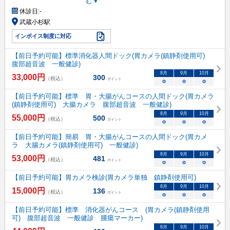
む▼
休診日:
-
武蔵小杉駅
インボイス制度に対応
【前日予約可能】標準消化器人間ドック(胃カメラ(鎮静剤使用可)
腹部超音波 一般健診)
8
月
9
月
10
月
33,000
円
300
（税込）
ポイント
○
○
○
【前日予約可能】標準 胃・大腸がんコースの人間ドック(胃カメラ
(鎮静剤使用可) 大腸カメラ 腹部超音波 一般健診)
8
月
9
月
10
月
55,000
円
500
（税込）
ポイント
○
○
○
【前日予約可能】簡易 胃・大腸がんコースの人間ドック(胃カメ
ラ 大腸カメラ(鎮静剤使用可) 一般健診)
8
月
9
月
10
月
53,000
円
481
（税込）
ポイント
○
○
○
【前日予約可能】胃カメラ検診(胃カメラ単独 鎮静剤使用可)
8
月
9
月
10
月
15,000
円
136
（税込）
ポイント
○
○
○
【前日予約可能】標準 消化器がんコース (胃カメラ(鎮静剤使用
可) 腹部超音波 一般健診 腫瘍マーカー)
8
月
9
月
10
月