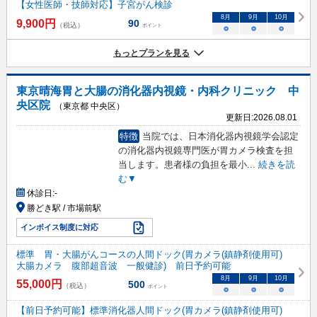
【女性医師・技師対応】子宮がん検診
8
月
9
月
10
月
9,900
円
90
（税込）
ポイント
○
○
○
もっとプランを見る
東京晴海胃と大腸の消化器内視鏡・内科クリニック 中
央区院
（東京都 中央区）
更新日:
2026.08.01
特徴
当院では、日本消化器内視鏡学会認定
の消化器内視鏡専門医が胃カメラ検査を担
当します。患者様の負担を最小
...
続きを読
む▼
休診日:
-
勝どき駅 / 市場前駅
インボイス制度に対応
標準 胃・大腸がんコースの人間ドック(胃カメラ(鎮静剤使用可)
大腸カメラ 腹部超音波 一般健診) 前日予約可能
8
月
9
月
10
月
55,000
円
500
（税込）
ポイント
○
○
○
【前日予約可能】標準消化器人間ドック(胃カメラ(鎮静剤使用可)