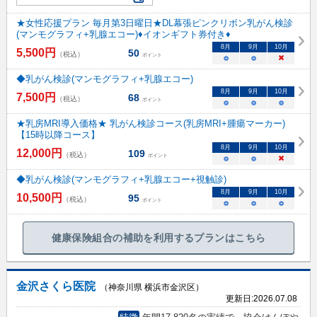
★女性応援プラン 毎月第3日曜日★DL幕張ピンクリボン乳がん検診
(マンモグラフィ+乳腺エコー)♦イオンギフト券付き♦
8
月
9
月
10
月
5,500
円
50
（税込）
ポイント
○
○
×
◆乳がん検診(マンモグラフィ+乳腺エコー)
8
月
9
月
10
月
7,500
円
68
（税込）
ポイント
○
○
○
★乳房MRI導入価格★ 乳がん検診コース(乳房MRI+腫瘍マーカー)
【15時以降コース】
8
月
9
月
10
月
12,000
円
109
（税込）
ポイント
○
○
×
◆乳がん検診(マンモグラフィ+乳腺エコー+視触診)
8
月
9
月
10
月
10,500
円
95
（税込）
ポイント
○
○
○
健康保険組合の補助を利用するプランはこちら
金沢さくら医院
（神奈川県 横浜市金沢区）
更新日:
2026.07.08