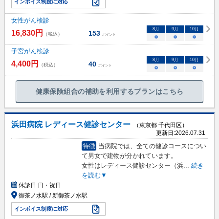
インボイス制度に対応
女性がん検診
8
月
9
月
10
月
16,830
円
153
（税込）
ポイント
○
○
○
子宮がん検診
8
月
9
月
10
月
4,400
円
40
（税込）
ポイント
○
○
○
健康保険組合の補助を利用するプランはこちら
浜田病院 レディース健診センター
（東京都 千代田区）
更新日:
2026.07.31
特徴
当病院では、全ての健診コースについ
て男女で建物が分かれています。
女性はレディース健診センター（浜
...
続き
を読む▼
休診日:
日・祝日
御茶ノ水駅 / 新御茶ノ水駅
インボイス制度に対応