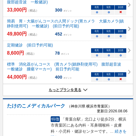
腹部超音波 一般健診)
8
月
9
月
10
月
33,000
円
300
（税込）
ポイント
○
○
×
簡易 胃・大腸がんコースの人間ドック(胃カメラ 大腸カメラ(鎮
静剤使用可) 一般健診) (前日予約可能)
8
月
9
月
10
月
49,800
円
452
（税込）
ポイント
○
○
○
定期健診 (前日予約可能)
8
月
9
月
10
月
8,600
円
78
（税込）
ポイント
○
○
○
標準 消化器がんコース (胃カメラ(鎮静剤使用可) 腹部超音波
一般健診 腫瘍マーカー) 前日予約可能
8
月
9
月
10
月
44,000
円
400
（税込）
ポイント
○
○
×
もっとプランを見る
たけのこメディカルパーク
（神奈川県 横浜市青葉区）
更新日:
2026.08.06
特徴
「青葉台駅」北口より徒歩2分、横浜
市青葉区にある内科・耳鼻咽喉科・皮膚
科・小児科・健診センターです。
...
続きを