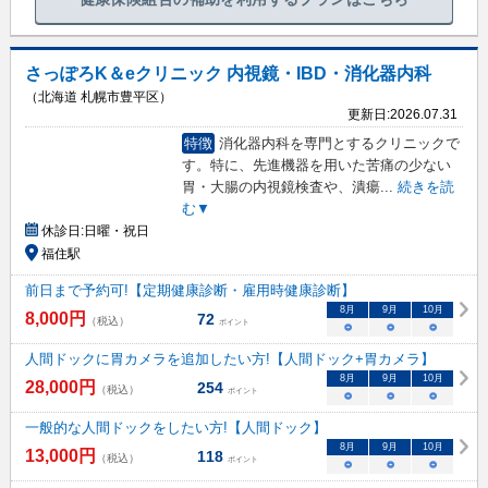
さっぽろK＆eクリニック 内視鏡・IBD・消化器内科
（北海道 札幌市豊平区）
更新日:
2026.07.31
特徴
消化器内科を専門とするクリニックで
す。特に、先進機器を用いた苦痛の少ない
胃・大腸の内視鏡検査や、潰瘍
...
続きを読
む▼
休診日:
日曜・祝日
福住駅
前日まで予約可!【定期健康診断・雇用時健康診断】
8
月
9
月
10
月
8,000
円
72
（税込）
ポイント
○
○
○
人間ドックに胃カメラを追加したい方!【人間ドック+胃カメラ】
8
月
9
月
10
月
28,000
円
254
（税込）
ポイント
○
○
○
一般的な人間ドックをしたい方!【人間ドック】
8
月
9
月
10
月
13,000
円
118
（税込）
ポイント
○
○
○