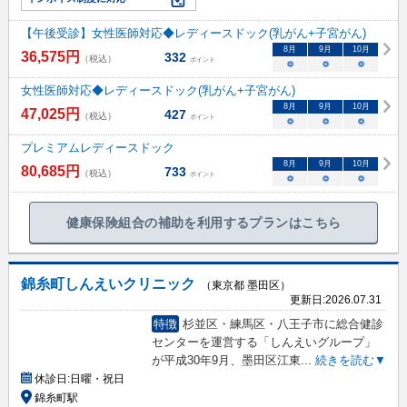
【午後受診】女性医師対応◆レディースドック(乳がん+子宮がん)
8
月
9
月
10
月
36,575
円
332
（税込）
ポイント
○
○
○
女性医師対応◆レディースドック(乳がん+子宮がん)
8
月
9
月
10
月
47,025
円
427
（税込）
ポイント
○
○
○
プレミアムレディースドック
8
月
9
月
10
月
80,685
円
733
（税込）
ポイント
○
○
○
健康保険組合の補助を利用するプランはこちら
錦糸町しんえいクリニック
（東京都 墨田区）
更新日:
2026.07.31
特徴
杉並区・練馬区・八王子市に総合健診
センターを運営する「しんえいグループ」
が平成30年9月、墨田区江東
...
続きを読む▼
休診日:
日曜・祝日
錦糸町駅