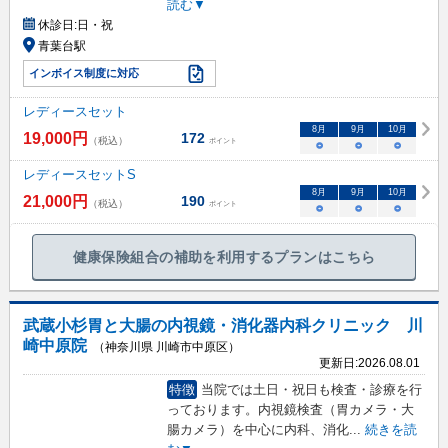
読む▼
休診日:
日・祝
青葉台駅
インボイス制度に対応
レディースセット
8
月
9
月
10
月
19,000
円
172
（税込）
ポイント
○
○
○
レディースセットS
8
月
9
月
10
月
21,000
円
190
（税込）
ポイント
○
○
○
健康保険組合の補助を利用するプランはこちら
武蔵小杉胃と大腸の内視鏡・消化器内科クリニック 川
崎中原院
（神奈川県 川崎市中原区）
更新日:
2026.08.01
特徴
当院では土日・祝日も検査・診療を行
っております。内視鏡検査（胃カメラ・大
腸カメラ）を中心に内科、消化
...
続きを読