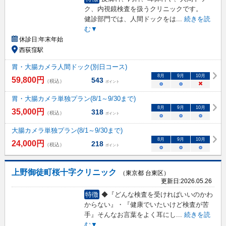
ク、内視鏡検査を扱うクリニックです。
健診部門では、人間ドックをは
...
続きを読
む▼
休診日:
年末年始
西荻窪駅
胃・大腸カメラ人間ドック(別日コース)
8
月
9
月
10
月
59,800
円
543
（税込）
ポイント
○
○
×
胃・大腸カメラ単独プラン(8/1～9/30まで)
8
月
9
月
10
月
35,000
円
318
（税込）
ポイント
○
○
○
大腸カメラ単独プラン(8/1～9/30まで)
8
月
9
月
10
月
24,000
円
218
（税込）
ポイント
○
○
○
上野御徒町桜十字クリニック
（東京都 台東区）
更新日:
2026.05.26
特徴
◆『どんな検査を受ければいいのかわ
からない』・『健康でいたいけど検査が苦
手』そんなお言葉をよく耳にし
...
続きを読
む▼