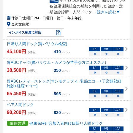
特徴
年間17,820名の実績で、協会けんぽや
各健康保険組合の補助を利用した健診・定
期健診診断・人間ドック
...
続きを読む▼
休診日:
土曜日PM・日曜日・祝日・年末年始
金沢文庫駅
インボイス制度に対応
日帰り人間ドック(胃バリウム検査)
8
月
9
月
10
月
45,100
円
410
（税込）
ポイント
○
○
○
胃ABCドック(胃バリウム・カメラが苦手な方にオススメ)
8
月
9
月
10
月
38,500
円
350
（税込）
ポイント
○
○
○
胃ABCレディースドック(マンモグラフィ+乳腺エコー+子宮頸部細
胞診+経腟エコー)
8
月
9
月
10
月
65,450
円
595
（税込）
ポイント
○
○
○
ペア人間ドック
8
月
9
月
10
月
90,200
円
820
（税込）
ポイント
○
○
○
健保共通
健康保険組合加入者向け日帰り人間ドック
8
月
9
月
10
月