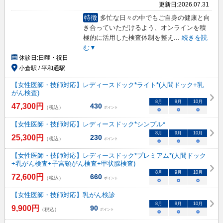
更新日:
2026.07.31
特徴
多忙な日々の中でもご自身の健康と向
き合っていただけるよう、オンラインを積
極的に活用した検査体制を整え
...
続きを読
む▼
休診日:
日曜・祝日
小倉駅 / 平和通駅
【女性医師・技師対応】レディースドック*ライト*(人間ドック+乳
がん検査)
8
月
9
月
10
月
47,300
円
430
（税込）
ポイント
○
○
○
【女性医師・技師対応】レディースドック*シンプル*
8
月
9
月
10
月
25,300
円
230
（税込）
ポイント
○
○
○
【女性医師・技師対応】レディースドック*プレミアム*(人間ドック
+乳がん検査+子宮頸がん検査+甲状腺検査)
8
月
9
月
10
月
72,600
円
660
（税込）
ポイント
○
○
○
【女性医師・技師対応】乳がん検診
8
月
9
月
10
月
9,900
円
90
（税込）
ポイント
○
○
○