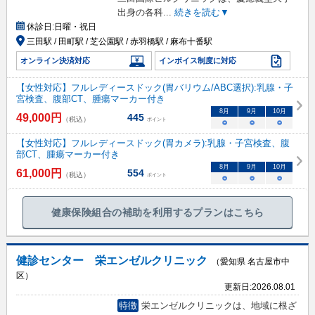
出身の各科
...
続きを読む▼
休診日:
日曜・祝日
三田駅 / 田町駅 / 芝公園駅 / 赤羽橋駅 / 麻布十番駅
オンライン決済対応
インボイス制度に対応
【女性対応】フルレディースドック(胃バリウム/ABC選択):乳腺・子
宮検査、腹部CT、腫瘍マーカー付き
8
月
9
月
10
月
49,000
円
445
（税込）
ポイント
○
○
○
【女性対応】フルレディースドック(胃カメラ):乳腺・子宮検査、腹
部CT、腫瘍マーカー付き
8
月
9
月
10
月
61,000
円
554
（税込）
ポイント
○
○
○
健康保険組合の補助を利用するプランはこちら
健診センター 栄エンゼルクリニック
（愛知県 名古屋市中
区）
更新日:
2026.08.01
特徴
栄エンゼルクリニックは、地域に根ざ