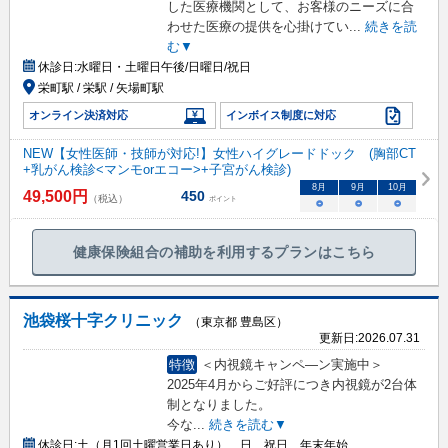
した医療機関として、お客様のニーズに合
わせた医療の提供を心掛けてい
...
続きを読
む▼
休診日:
水曜日・土曜日午後/日曜日/祝日
栄町駅 / 栄駅 / 矢場町駅
オンライン決済対応
インボイス制度に対応
NEW【女性医師・技師が対応!】女性ハイグレードドック (胸部CT
+乳がん検診<マンモorエコー>+子宮がん検診)
8
月
9
月
10
月
49,500
円
450
（税込）
ポイント
○
○
○
健康保険組合の補助を利用するプランはこちら
池袋桜十字クリニック
（東京都 豊島区）
更新日:
2026.07.31
特徴
＜内視鏡キャンペ―ン実施中＞
2025年4月からご好評につき内視鏡が2台体
制となりました。
今な
...
続きを読む▼
休診日:
土（月1回土曜営業日あり）、日、祝日、年末年始