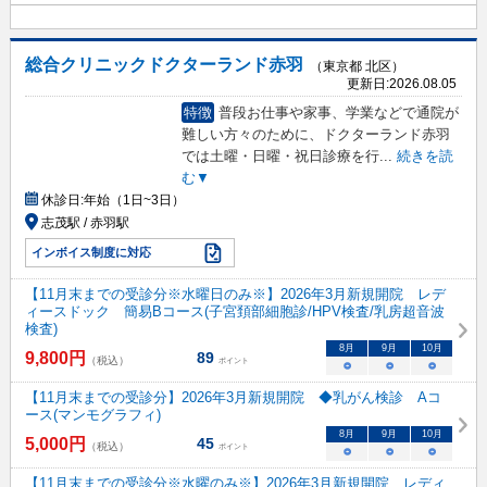
総合クリニックドクターランド赤羽
（東京都 北区）
更新日:
2026.08.05
特徴
普段お仕事や家事、学業などで通院が
難しい方々のために、ドクターランド赤羽
では土曜・日曜・祝日診療を行
...
続きを読
む▼
休診日:
年始（1日~3日）
志茂駅 / 赤羽駅
インボイス制度に対応
【11月末までの受診分※水曜日のみ※】2026年3月新規開院 レデ
ィースドック 簡易Bコース(子宮頚部細胞診/HPV検査/乳房超音波
検査)
8
月
9
月
10
月
9,800
円
89
（税込）
ポイント
○
○
○
【11月末までの受診分】2026年3月新規開院 ◆乳がん検診 Aコ
ース(マンモグラフィ)
8
月
9
月
10
月
5,000
円
45
（税込）
ポイント
○
○
○
【11月末までの受診分※水曜のみ※】2026年3月新規開院 レディ