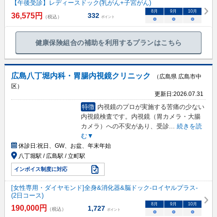
【午後受診】レディースドック(乳がん+子宮がん)
8
月
9
月
10
月
36,575
円
332
（税込）
ポイント
○
○
○
健康保険組合の補助を利用するプランはこちら
広島八丁堀内科・胃腸内視鏡クリニック
（広島県 広島市中
区）
更新日:
2026.07.31
特徴
内視鏡のプロが実施する苦痛の少ない
内視鏡検査です。内視鏡（胃カメラ・大腸
カメラ）への不安があり、受診
...
続きを読
む▼
休診日:
祝日、GW、お盆、年末年始
八丁堀駅 / 広島駅 / 立町駅
インボイス制度に対応
[女性専用・ダイヤモンド]全身&消化器&脳ドック-ロイヤルプラス-
(2日コース)
8
月
9
月
10
月
190,000
円
1,727
（税込）
ポイント
○
○
○