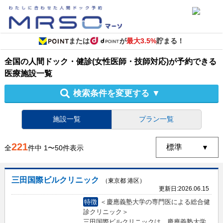
または
が
最大3.5%
貯まる！
全国
の
人間ドック・健診
(女性医師・技師対応)
が予約できる
医療施設
一覧
検索条件を変更する
▼
施設一覧
プラン一覧
221
全
件中
1
〜
50
件表示
三田国際ビルクリニック
（東京都 港区）
更新日:
2026.06.15
特徴
＜慶應義塾大学の専門医による総合健
診クリニック＞
三田国際ビルクリニックは、慶應義塾大学