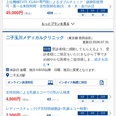
上位機種EVIS X1/AI×専門医によるダブルチェック・鎮静剤使用
可・選べる来院時間・女性医師在籍(火・水・木・金のみ)】
8
月
9
月
10
月
45,000
円
409
（税込）
ポイント
○
○
○
もっとプランを見る
二子玉川メディカルクリニック
（東京都 世田谷区）
更新日:
2026.07.31
特徴
受診者様に感動してもらえるよう、受
診者様にご助言をいただきながら丁寧でき
め細やかな医療をご提供致しま
...
続きを読
む▼
休診日:
金曜、祝日※6/15以降 日曜、祝日に変更となります。
二子玉川駅
オンライン決済対応
インボイス制度に対応
女性技師による乳腺エコーでの乳がん検査
8
月
9
月
10
月
4,800
円
43
（税込）
ポイント
○
○
○
レディースチェック(子宮頚部細胞診+乳腺エコー検査)
8
月
9
月
10
月
7,500
円
68
（税込）