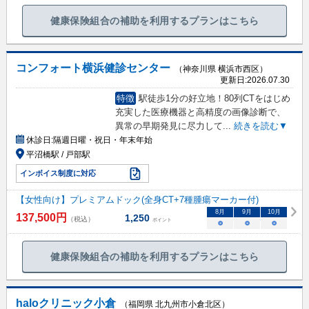
健康保険組合の補助を利用するプランはこちら
コンフォート横浜健診センター
（神奈川県 横浜市西区）
更新日:
2026.07.30
特徴
駅徒歩1分の好立地！80列CTをはじめ
充実した医療機器と高精度の画像診断で、
異常の早期発見に尽力して
...
続きを読む▼
休診日:
隔週日曜・祝日・年末年始
平沼橋駅 / 戸部駅
インボイス制度に対応
【女性向け】プレミアムドック(全身CT+7種腫瘍マーカー付)
8
月
9
月
10
月
137,500
円
1,250
（税込）
ポイント
○
○
○
健康保険組合の補助を利用するプランはこちら
haloクリニック小倉
（福岡県 北九州市小倉北区）