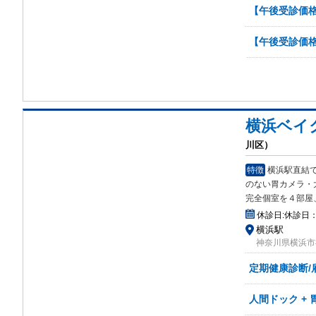
【午後受診価
【午後受診価
横浜ベイ
川区）
特徴
横浜駅直結
の
ない胃カメラ・
完全個室を４部屋
休診日:
休診日：
横浜駅
神奈川県横浜市神
定期健康診断/
人間ドック +