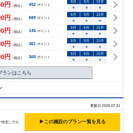
8
月
9
月
10
月
00
円
452
ポイント
（税込）
○
○
○
8
月
9
月
10
月
00
円
689
ポイント
（税込）
○
○
○
8
月
9
月
10
月
00
円
145
ポイント
（税込）
○
○
○
8
月
9
月
10
月
00
円
361
ポイント
（税込）
○
○
○
8
月
9
月
10
月
00
円
300
ポイント
（税込）
○
○
○
プランはこちら
更新日:
2026.07.31
▶この施設のプラン一覧を見る
ラ検査に力を