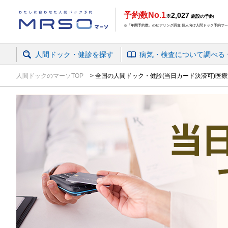
予約数No.1
2,027
※
施設の予約
※「年間予約数」のヒアリング調査 個人向け人間ドック予約サービ
人間ドック・健診を探す
病気・検査
について
調べる
人間ドックのマーソTOP
全国の人間ドック・健診(当日カード決済可)医