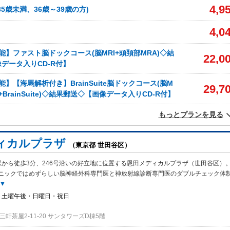
4,9
5歳未満、36歳～39歳の方)
4,0
能】ファスト脳ドックコース(脳MRI+頭頚部MRA)◇結
22,0
データ入りCD-R付】
】【海馬解析付き】BrainSuite脳ドックコース(脳M
29,7
A+BrainSuite)◇結果郵送◇【画像データ入りCD-R付】
もっとプランを見る
ィカルプラザ
（東京都 世田谷区）
駅から徒歩3分、246号沿いの好立地に位置する恩田メディカルプラザ（世田谷区）
ニックではめずらしい脳神経外科専門医と神放射線診断専門医のダブルチェック体
▼
・土曜午後・日曜日・祝日
軒茶屋2-11-20 サンタワーズD棟5階