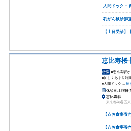
人間ドック + 
乳がん検診(問
【土日受診】
恵比寿桜
特徴
■恵比寿駅
■
忙しくあまり時
■人間ドック
...
続
休診日:
土曜日(
恵比寿駅
東京都渋谷区東3-9
【☆お食事券
【☆お食事券