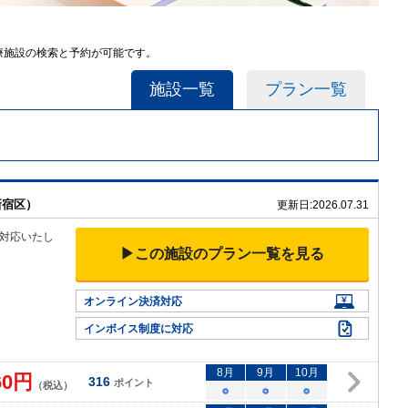
医療施設の検索と予約が可能です。
施設一覧
プラン一覧
新宿区）
更新日:
2026.07.31
対応いたし
▶この施設のプラン一覧を見る
オンライン決済対応
インボイス制度に対応
8
月
9
月
10
月
60
円
316
ポイント
（税込）
○
○
○