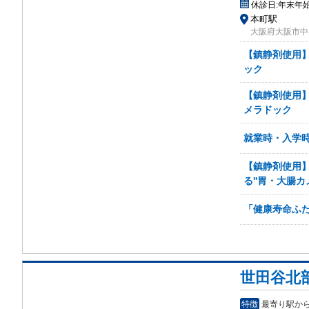
休診日:
年末年
本町駅
大阪府大阪市中央
【鎮静剤使用】
ック
【鎮静剤使用】
メラドック
就業時・入学
【鎮静剤使用】
る''胃・大腸カ
「健康寿命ふた
世田谷北
特徴
最寄り駅から