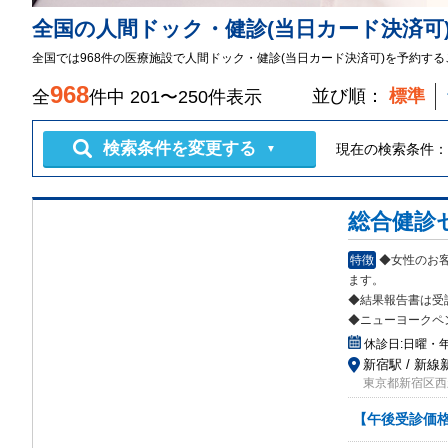
全国
の
人間ドック・健診
(当日カード決済可
全国では968件の医療施設で人間ドック・健診(当日カード決済可)を予約す
968
並び順：
標準
全
件中
201
〜
250
件表示
検索条件を変更する
現在の検索条件：
▼
総合健診
特徴
◆女性のお
ます
。
◆結果報告書は受
◆ニューヨークペ
休診日:
日曜・
新宿駅 / 新線
東京都新宿区西新
【午後受診価格