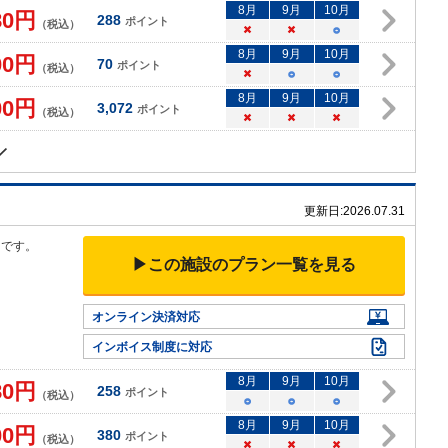
8
月
9
月
10
月
80
円
288
ポイント
（税込）
×
×
○
8
月
9
月
10
月
00
円
70
ポイント
（税込）
×
○
○
8
月
9
月
10
月
00
円
3,072
ポイント
（税込）
×
×
×
更新日:
2026.07.31
くです。
▶この施設のプラン一覧を見る
オンライン決済対応
インボイス制度に対応
8
月
9
月
10
月
80
円
258
ポイント
（税込）
○
○
○
8
月
9
月
10
月
00
円
380
ポイント
（税込）
×
×
×