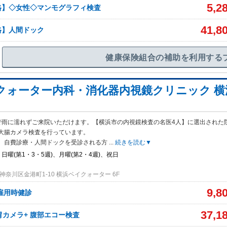
5,2
格】◇女性◇マンモグラフィ検査
41,8
格】人間ドック
健康保険組合の補助を利用する
クォーター内科・消化器内視鏡クリニック 横
で雨に濡れずご来院いただけます。【横浜市の内視鏡検査の名医4人】に選出された
大腸カメラ検査を行っています。
、自費診療・人間ドックを受診される方
...
続きを読む▼
日曜(第1・3・5週)、月曜(第2・4週)、祝日
奈川区金港町1-10 横浜ベイクォーター 6F
9,8
雇用時健診
37,1
 胃カメラ+ 腹部エコー検査