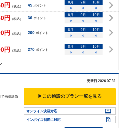
8
月
9
月
10
月
50
円
45
ポイント
（税込）
○
○
○
8
月
9
月
10
月
40
円
36
ポイント
（税込）
○
○
○
8
月
9
月
10
月
00
円
200
ポイント
（税込）
○
○
○
8
月
9
月
10
月
00
円
270
ポイント
（税込）
○
○
○
更新日:
2026.07.31
。
▶この施設のプラン一覧を見る
制で画像診断
オンライン決済対応
インボイス制度に対応