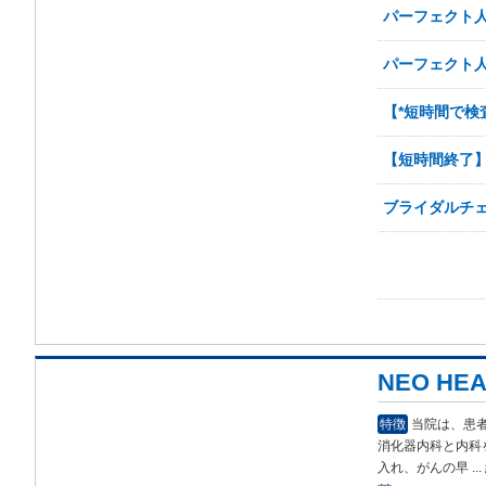
パーフェクト人
パーフェクト人
【*短時間で検
【短時間終了
ブライダルチェ
NEO HE
特徴
当院は、患
消化器内科と内科
入れ、がんの早
...