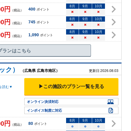
8
月
9
月
10
月
00
円
400
ポイント
（税込）
×
×
×
8
月
9
月
10
月
00
円
745
ポイント
（税込）
×
×
×
8
月
9
月
10
月
00
円
1,090
ポイント
（税込）
×
×
×
プランはこちら
ック）
（広島県 広島市南区）
更新日:
2026.08.03
▶この施設のプラン一覧を見る
を読む▼
オンライン決済対応
インボイス制度に対応
8
月
9
月
10
月
00
円
80
ポイント
（税込）
○
○
○