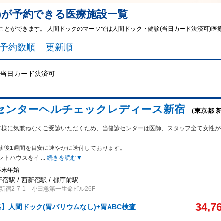
)
が予約できる
医療施設
一覧
ることができます。 人間ドックのマーソでは人間ドック・健診(当日カード決済可)
予約数順
更新順
当日カード決済可
センターヘルチェックレディース新宿
（東京都 
客様に気兼ねなくご受診いただくため、当健診センターは医師、スタッフ全て女性が
診後1週間を目安に速やかに送付しております。
ントハウスをイ
...
続きを読む▼
年末年始
新宿駅 / 西新宿駅 / 都庁前駅
宿2-7-1 小田急第一生命ビル26F
34,7
】人間ドック(胃バリウムなし)+胃ABC検査