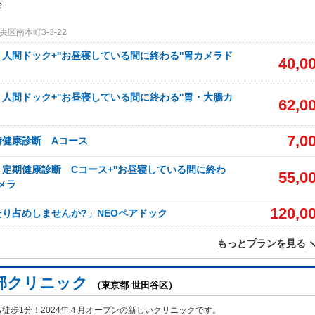
始
区南本町3-3-22
人間ドック+''お昼寝している間に終わる''胃カメラド
40,0
人間ドック+''お昼寝している間に終わる''胃・大腸カ
62,0
7,0
時健康診断 Aコース
定期健康診断 Cコース+''お昼寝している間に終わ
55,0
メラ
120,0
り占めしませんか?」NEOペアドック
もっとプランを見る
部クリニック
（東京都 世田谷区）
徒歩1分！2024年４月オープンの新しいクリニックです。