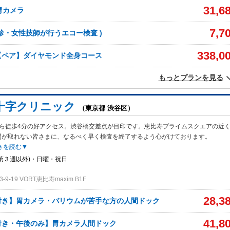
31,6
胃カメラ
7,7
診・女性技師が行うエコー検査 )
338,0
【ペア】ダイヤモンド全身コース
もっとプランを見る
十字クリニック
（東京都 渋谷区）
から徒歩4分の好アクセス。渋谷橋交差点が目印です。恵比寿プライムスクエアの近
間が取れない皆さまに、なるべく早く検査を終了するよう心がけております。
きを読む▼
第３週以外)・日曜・祝日
-19 VORT恵比寿maxim B1F
28,3
付き】胃カメラ・バリウムが苦手な方の人間ドック
41,8
付き・午後のみ】胃カメラ人間ドック