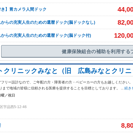
44,0
付き】胃カメラ人間ドック
82,0
これからの充実人生のための還暦ドック(脳ドックなし)
120,0
これからの充実人生のための還暦ドック(脳ドック付)
健康保険組合の補助を利用する
トクリニックみなと（旧 広島みなとクリニ
アフリー設計なので、ご年配の方・障害者の方・ベビーカーの方もお越しください。
りまで地域の皆様に信頼される医療を提供することを目標としております。
...
続き
日曜／祝日
宇品西5-12-46
8,8
断