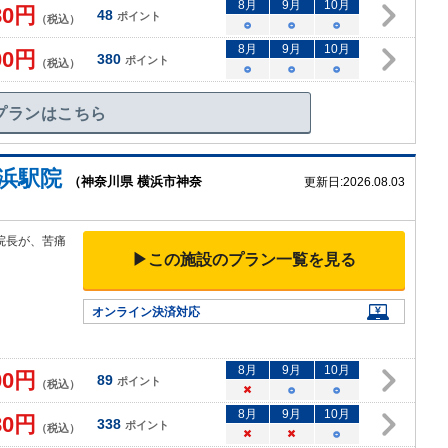
8
月
9
月
10
月
80
円
48
ポイント
（税込）
○
○
○
8
月
9
月
10
月
00
円
380
ポイント
（税込）
○
○
○
プランはこちら
浜駅院
（神奈川県 横浜市神奈
更新日:
2026.08.03
院長が、苦痛
▶この施設のプラン一覧を見る
オンライン決済対応
8
月
9
月
10
月
00
円
89
ポイント
（税込）
×
○
○
8
月
9
月
10
月
80
円
338
ポイント
（税込）
×
×
○