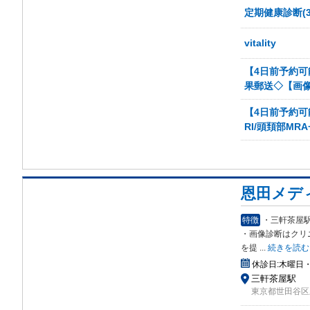
定期健康診断(3
vitality
【4日前予約可
果郵送◇【画像
【4日前予約可能
RI/頭頚部MR
恩田メデ
特徴
・三軒茶屋
・画像
診断はクリ
を提
...
続きを読む
休診日:
木曜日
三軒茶屋駅
東京都世田谷区三