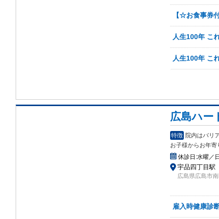
【☆お食事券
人生100年 
人生100年 
広島ハー
特徴
院内はバリ
お子様から
お年寄
休診日:
水曜／
宇品四丁目駅
広島県広島市南区
雇入時健康診