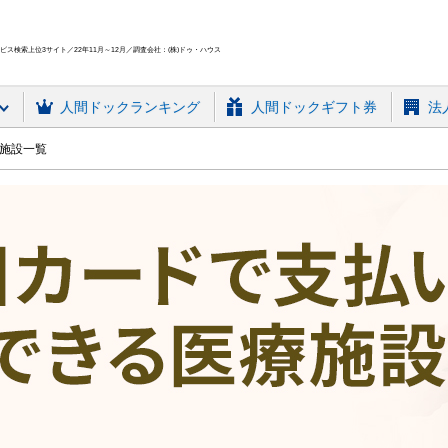
ス検索上位3サイト／22年11月～12月／調査会社：(株)ドゥ・ハウス
人間ドック
ランキング
人間ドックギフト券
法
療施設一覧