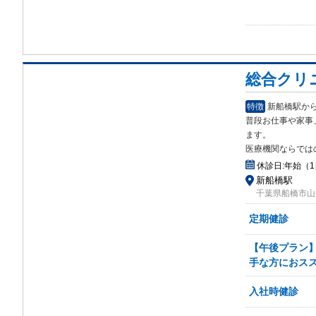
総合クリ
特徴
新船橋駅か
普段お仕事や家事
ます。
医療機関ならでは
休診日:
年始（1
新船橋駅
千葉県船橋市山手
定期健診
【午後プラン】
手な方におス
入社時健診