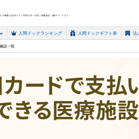
ス検索上位3サイト／22年11月～12月／調査会社：(株)ドゥ・ハウス
人間ドック
ランキング
人間ドックギフト券
法
療施設一覧