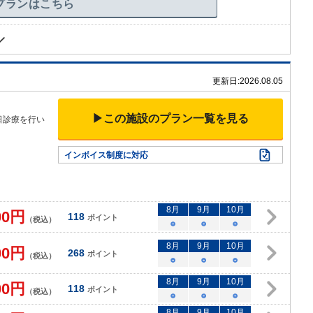
プランはこちら
更新日:
2026.08.05
▶この施設のプラン一覧を見る
日診療を行い
インボイス制度に対応
8
月
9
月
10
月
00
円
118
ポイント
（税込）
○
○
○
8
月
9
月
10
月
00
円
268
ポイント
（税込）
○
○
○
8
月
9
月
10
月
00
円
118
ポイント
（税込）
○
○
○
8
月
9
月
10
月