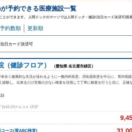
)
が予約できる
医療施設
一覧
ることができます。 人間ドックのマーソでは人間ドック・健診(当日カード決済可)
予約数順
更新順
当日カード決済可
院（健診フロア）
（愛知県 名古屋市緑区）
が末永く健康的な生活が送れるように一般内科疾患、消化器疾患を中心に、胃内視鏡
く経験し、出来るだけ苦痛の少ない検査を目指して丁寧に検査を行うと共に、正確
祝日
49-23ナルコス 1F2F
9,4
31,0
コース(胃ABC検査)