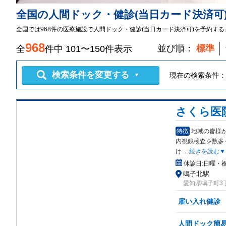
全国
の
人間ドック・健診
(当日カード決済可
全国では968件の医療施設で人間ドック・健診(当日カード決済可)を予約す
968
並び順：
標準
全
件中
101
〜
150
件表示
検索条件を変更する
現在の検索条件：
▼
さくら医
特徴
地域の皆様
内視
鏡検査を数多
け
...
続きを読む▼
休診日:
日曜・
鳴子北駅
愛知県鳴子町3丁目
雇い入れ健診
人間ドック簡易