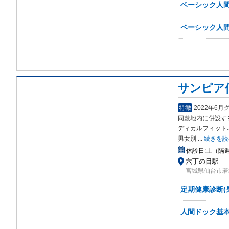
ベーシック人間
ベーシック人間
サンピア
特徴
2022年6月
同敷地内に併設す
ディカルフィット
男女別
...
続きを読
休診日:
土（隔
六丁の目駅
宮城県仙台市若
定期健康診断(
人間ドック基本