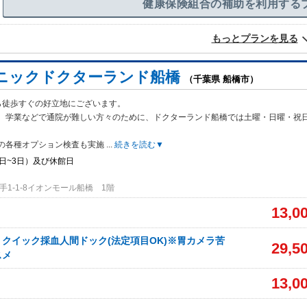
健康保険組合の補助を利用する
もっとプランを見る
ニックドクターランド船橋
（千葉県 船橋市）
ら徒歩すぐの好立地にございます。
、学業などで通院が難しい方々のために、
ドクターランド船橋では土曜・日曜・祝
の各種オプション検査も実施
...
続きを読む▼
日~3日）及び休館日
1-1-8イオンモール船橋 1階
13,0
クイック採血人間ドック(法定項目OK)※胃カメラ苦
29,5
スメ
13,0