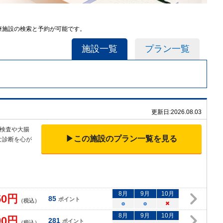
医療施設の検索と予約が可能です。
施設一覧
プラン一覧
更新日:
2026.08.03
検査や大腸
▶この施設のプラン一覧を見る
な診断を心が
8
月
9
月
10
月
50
円
85
ポイント
（税込）
○
○
×
8
月
9
月
10
月
00
円
281
ポイント
（税込）