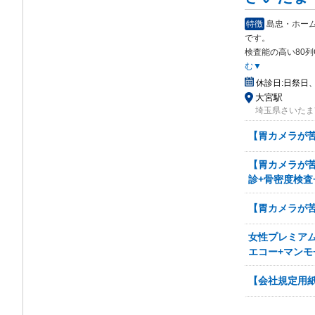
特徴
島忠・ホー
です
。
検査能の高い80
む▼
休診日:
日祭日
大宮駅
埼玉県さいたま
【胃カメラが苦
【胃カメラが苦
診+骨密度検査
【胃カメラが苦
女性プレミアム
エコー+マンモ
【会社規定用紙