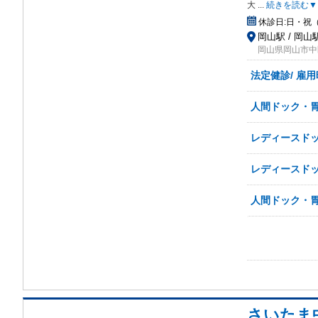
大
...
続きを読む▼
休診日:
日・祝
岡山駅 / 岡山
岡山県岡山市中区
法定健診/ 雇
人間ドック・胃
レディースドッ
レディースドッ
人間ドック・胃
さいたま