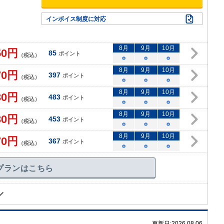
インボイス制度に対応
8
月
9
月
10
月
50
円
85
ポイント
（税込）
○
○
○
8
月
9
月
10
月
70
円
397
ポイント
（税込）
○
○
○
8
月
9
月
10
月
30
円
483
ポイント
（税込）
○
○
○
8
月
9
月
10
月
30
円
453
ポイント
（税込）
○
○
○
8
月
9
月
10
月
70
円
367
ポイント
（税込）
○
○
○
プランはこちら
更新日:
2026.08.06