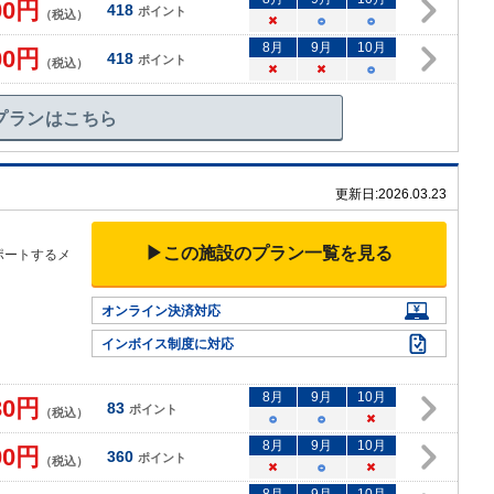
00
円
418
ポイント
（税込）
×
○
○
8
月
9
月
10
月
00
円
418
ポイント
（税込）
×
×
○
プランはこちら
更新日:
2026.03.23
▶この施設のプラン一覧を見る
ポートするメ
オンライン決済対応
インボイス制度に対応
8
月
9
月
10
月
30
円
83
ポイント
（税込）
○
○
×
8
月
9
月
10
月
00
円
360
ポイント
（税込）
×
○
×