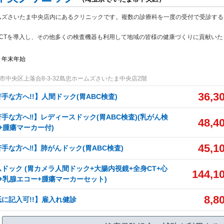
ムズさいたま中央店内にあるクリニックです。複数の診療科を一度の受付で受診する
列CTを導入し、その他多くの検査機器も利用して地域の皆様の健康づくりに貢献いた
、年末年始
市中央区上落合8-3-32島忠ホームズさいたま中央店2階
36,3
手な方へ!!】人間ドック(胃ABC検査)
手な方へ‼】レディースドック(胃ABC検査)(乳がん検
48,4
+腫瘍マーカー付)
45,1
手な方へ‼】肺がんドック(胃ABC検査)
ドック (胃カメラ人間ドック+大腸内視鏡+全身CT+心
144,1
+乳腺エコー+腫瘍マーカーセット)
8,8
に記入可!!】雇入れ健診