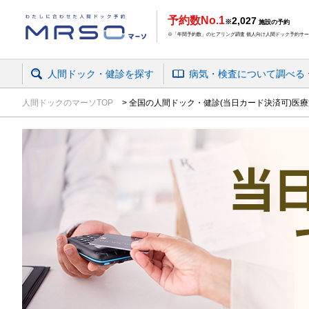
予約数No.1
2,027
※
施設の予約
※「年間予約数」のヒアリング調査 個人向け人間ドック予約サービ
人間ドック・健診を探す
病気・検査
について
調べる
人間ドックのマーソTOP
全国の人間ドック・健診(当日カード決済可)医