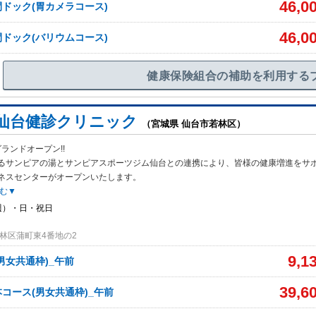
46,0
ドック(胃カメラコース)
46,0
ドック(バリウムコース)
健康保険組合の補助を利用する
仙台健診クリニック
（宮城県 仙台市若林区）
グランドオープン!!
るサンピアの湯とサンピアスポーツジム仙台との連
携により、皆様の健康増進をサ
ネスセンターがオープンいたします。
む▼
週）・日・祝日
林区蒲町東4番地の2
9,1
男女共通枠)_午前
39,6
コース(男女共通枠)_午前