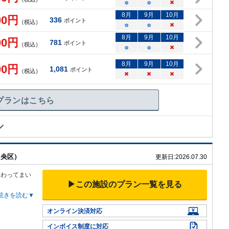
○
○
×
8
月
9
月
10
月
00
円
336
ポイント
（税込）
○
○
×
8
月
9
月
10
月
00
円
781
ポイント
（税込）
○
○
×
8
月
9
月
10
月
00
円
1,081
ポイント
（税込）
×
×
×
プランはこちら
中央区）
更新日:
2026.07.30
携わってまい
▶この施設のプラン一覧を見る
続きを読む▼
オンライン決済対応
インボイス制度に対応