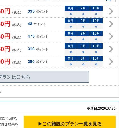
8
月
9
月
10
月
50
円
395
ポイント
（税込）
○
○
○
8
月
9
月
10
月
80
円
48
ポイント
（税込）
○
○
○
8
月
9
月
10
月
50
円
475
ポイント
（税込）
○
○
○
8
月
9
月
10
月
60
円
316
ポイント
（税込）
○
○
○
8
月
9
月
10
月
00
円
380
ポイント
（税込）
○
○
○
プランはこちら
更新日:
2026.07.31
特定保健指
▶この施設のプラン一覧を見る
の健診結果を