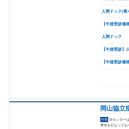
人間ドック(胃
【午後受診価
人間ドック
【午後受診】人
【午後受診価
岡山協立
特徴
当センター
導等
を行なってお