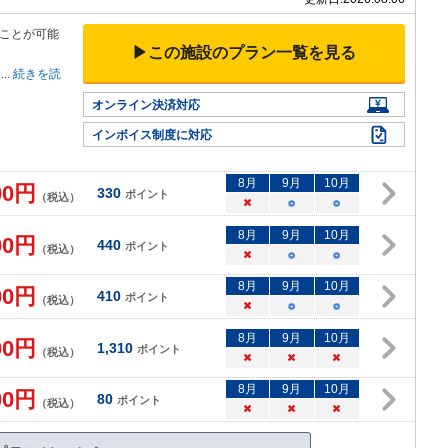
ことが可能
▶この施設のプラン一覧を見る
...
続きを読
オンライン決済対応
インボイス制度に対応
8
月
9
月
10
月
00
円
330
ポイント
（税込）
×
○
○
8
月
9
月
10
月
00
円
440
ポイント
（税込）
×
○
○
8
月
9
月
10
月
00
円
410
ポイント
（税込）
×
○
○
8
月
9
月
10
月
00
円
1,310
ポイント
（税込）
×
×
×
8
月
9
月
10
月
00
円
80
ポイント
（税込）
×
×
×