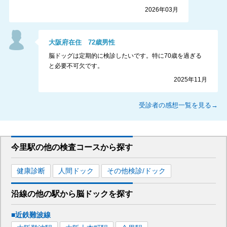
2026年03月
大阪府
在住
72
歳
男性
脳ドッグは定期的に検診したいです。特に70歳を過ぎる
と必要不可欠です。
2025年11月
受診者の感想一覧を見る→
今里駅
の
他の
検査コースから探す
健康診断
人間ドック
その他検診/ドック
沿線の他の駅から
脳ドックを
探す
■近鉄難波線