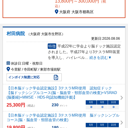
13,800
円～
300,000
円
（税
込）
大阪府 大阪市都島区
村田病院
（大阪府 大阪市生野区）
更新日:
2026.08.06
特徴
平成22年に学会より脳ドック施設認定
されました。平成27年より3テスラMRI装置
を導入し、ハイレベル
...
続きを読む▼
休診日:
日曜・祝祭日
今里駅 / 寺田町駅 / 東部市場前駅
インボイス制度に対応
【日本脳ドック学会認定施設】3テスラMRI使用 認知症ドック
【脳ドックシンプルコース(脳・脳血管・頸部血管の検査)+VSRAD
(脳萎縮)+MMSE・HDS-R(認知機能評価)】
8
月
9
月
10
月
25,300
円
230
（税込）
ポイント
○
○
○
【日本脳ドック学会認定施設】3テスラMRI使用 脳ドックシンプル
コース(脳・脳血管・頸部血管の検査)
8
月
9
月
10
月
19,800
円
180