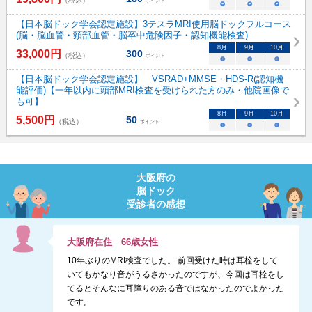
（税込）
ポイント
○
○
○
【日本脳ドック学会認定施設】3テスラMRI使用脳ドックフルコース
(脳・脳血管・頸部血管・脳卒中危険因子・認知機能検査)
8
月
9
月
10
月
33,000
円
300
（税込）
ポイント
○
○
○
【日本脳ドック学会認定施設】 VSRAD+MMSE・HDS-R(認知機
能評価)【一年以内に頭部MRI検査を受けられた方のみ・他院画像で
も可】
8
月
9
月
10
月
5,500
円
50
（税込）
ポイント
○
○
○
大阪府
の
脳ドック
受診者の感想
大阪府
在住
66
歳
女性
10年ぶりのMRI検査でした。 前回受けた時は耳栓をして
いてもかなり音がうるさかったのですが、今回は耳栓をし
てるとそんなに耳障りのある音ではなかったのでよかった
です。