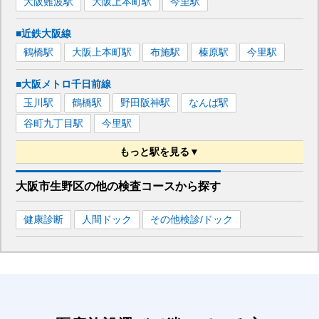
大阪難波
駅
大阪上本町
駅
今里
駅
■近鉄大阪線
鶴橋
駅
大阪上本町
駅
布施
駅
榛原
駅
今里
駅
■大阪メトロ千日前線
玉川
駅
鶴橋
駅
野田阪神
駅
なんば
駅
谷町九丁目
駅
今里
駅
もっと駅を見る▼
■大阪メトロ今里筋線
大阪市生野区
の
他の
検査コースから探す
関目成育
駅
太子橋今市
駅
緑橋
駅
今里
駅
健康診断
人間ドック
その他検診/ドック
蒲生四丁目
駅
清水
駅