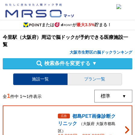
または
が
最大3.5%
貯まる！
今里駅（大阪府）周辺
で
脳ドック
が予約できる
医療施設
一
覧
大阪市生野区の脳ドックランキング
検索条件を変更する
▼
施設一覧
プラン一覧
1
全
件中
1
〜
1
件表示
都島PET画像診断ク
広告
リニック
（
大阪府
大阪市都島
区
）