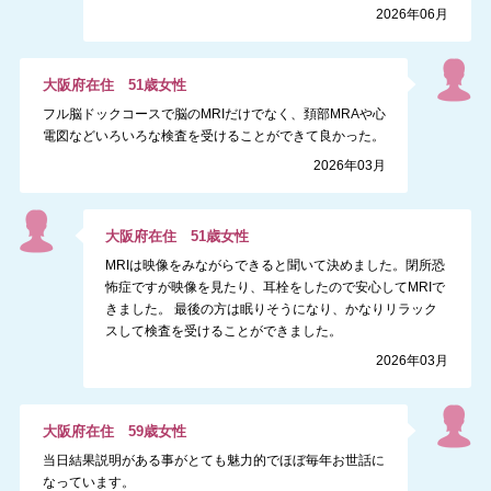
2026年06月
大阪府
在住
51
歳
女性
フル脳ドックコースで脳のMRIだけでなく、頚部MRAや心
電図などいろいろな検査を受けることができて良かった。
2026年03月
大阪府
在住
51
歳
女性
MRIは映像をみながらできると聞いて決めました。閉所恐
怖症ですが映像を見たり、耳栓をしたので安心してMRIで
きました。 最後の方は眠りそうになり、かなりリラック
スして検査を受けることができました。
2026年03月
大阪府
在住
59
歳
女性
当日結果説明がある事がとても魅力的でほぼ毎年お世話に
なっています。