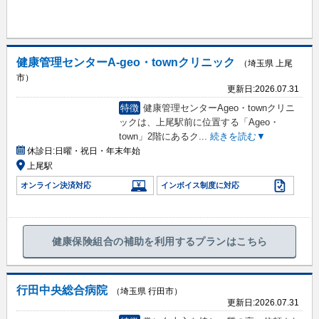
健康管理センターA-geo・townクリニック
（埼玉県 上尾
市）
更新日:
2026.07.31
特徴
健康管理センターAgeo・townクリニ
ックは、上尾駅前に位置する「Ageo・
town」2階にあるク
...
続きを読む▼
休診日:
日曜・祝日・年末年始
上尾駅
オンライン決済対応
インボイス制度に対応
健康保険組合の補助を利用するプランはこちら
行田中央総合病院
（埼玉県 行田市）
更新日:
2026.07.31