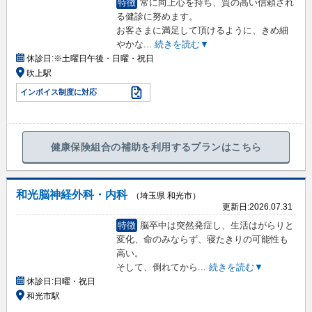
特徴
常に向上心を持ち、質の高い信頼され
る健診に努めます。
お客さまに満足して頂けるように、きめ細
やかな
...
続きを読む▼
休診日:
※土曜日午後・日曜・祝日
吹上駅
インボイス制度に対応
健康保険組合の補助を利用するプランはこちら
和光脳神経外科・内科
（埼玉県 和光市）
更新日:
2026.07.31
特徴
脳卒中は突然発症し、生活はがらりと
変化、命のみならず、寝たきりの可能性も
高い。
そして、倒れてから
...
続きを読む▼
休診日:
日曜・祝日
和光市駅