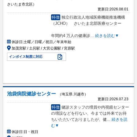
さいたま市北区）
更新日:
2026.08.01
特徴
独立行政法人地域医療機能推進機構
（JCHO） さいたま北部医療センター
年間約4 万人の健康診
...
続きを読む▼
休診日:
土曜／日曜／祝日／年末年始
加茂宮駅 / 土呂駅 / 大宮公園駅 / 宮原駅
インボイス制度に対応
池袋病院健診センター
（埼玉県 川越市）
更新日:
2026.07.23
特徴
健診スタッフの増員や内視鏡センター
の増設などを行ない、今までは外来でお待
ちいただいておりましたが、健
...
続きを読
む▼
休診日:
日・祝日