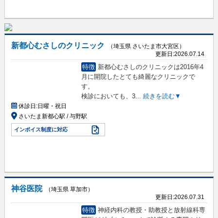
新都心むさしのクリニック
（埼玉県 さいたま市大宮区）
更新日:
2026.07.14
特徴
新都心むさしのクリニックは2016年4
月に開院したとても綺麗なクリニックで
す。
検診においても、3
...
続きを読む▼
休診日:
日曜・祝日
さいたま新都心駅 / 与野駅
インボイス制度に対応
神谷医院
（埼玉県 草加市）
更新日:
2026.07.31
特徴
神経内科の教授・助教授と放射線科専