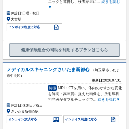
ニックと連携し、検査結果に
...
続きを読む
▼
休診日:
日曜・祝日
大宮駅
インボイス制度に対応
健康保険組合の補助を利用するプランはこちら
メディカルスキャニングさいたま新都心
（埼玉県 さいたま
市中央区）
更新日:
2026.07.31
特徴
MRI・CTを用い、体内のかすかな変化
を鮮明・高画質に捉えた画像を、放射線科
担当医がダブルチェックで
...
続きを読む▼
休診日:
休診日／祝日
さいたま新都心駅
オンライン決済対応
インボイス制度に対応