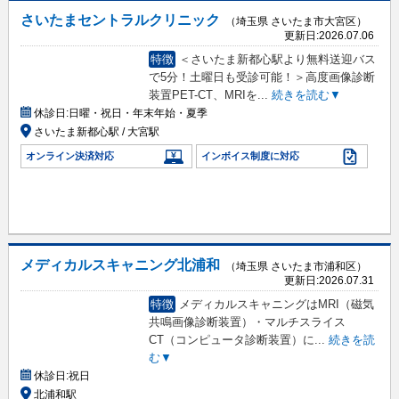
さいたまセントラルクリニック
（埼玉県 さいたま市大宮区）
更新日:
2026.07.06
特徴
＜さいたま新都心駅より無料送迎バス
で5分！土曜日も受診可能！＞高度画像診断
装置PET-CT、MRIを
...
続きを読む▼
休診日:
日曜・祝日・年末年始・夏季
さいたま新都心駅 / 大宮駅
オンライン決済対応
インボイス制度に対応
メディカルスキャニング北浦和
（埼玉県 さいたま市浦和区）
更新日:
2026.07.31
特徴
メディカルスキャニングはMRI（磁気
共鳴画像診断装置）・マルチスライス
CT（コンピュータ診断装置）に
...
続きを読
む▼
休診日:
祝日
北浦和駅