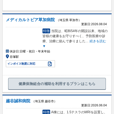
メディカルトピア草加病院
（埼玉県 草加市）
更新日:
2026.08.04
特徴
当院は、昭和54年の開設以来、地域の
皆様の健康をお守りすべく、予防医療や診
療、治療に励んで参りました
...
続きを読む
▼
休診日:
日曜・祝日・年末年始
谷塚駅
インボイス制度に対応
健康保険組合の補助を利用するプランはこちら
越谷誠和病院
（埼玉県 越谷市）
更新日:
2026.06.04
特徴
A棟には、1.5テスラのMRIを設置し、