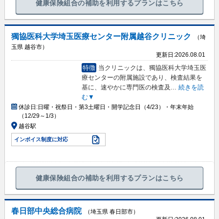
健康保険組合の補助を利用するプランはこちら
獨協医科大学埼玉医療センター附属越谷クリニック
（埼
玉県 越谷市）
更新日:
2026.08.01
特徴
当クリニックは、獨協医科大学埼玉医
療センターの附属施設であり、検査結果を
基に、速やかに専門医の検査及
...
続きを読
む▼
休診日:
日曜・祝祭日・第3土曜日・開学記念日（4/23）・年末年始
（12/29～1/3）
越谷駅
インボイス制度に対応
健康保険組合の補助を利用するプランはこちら
春日部中央総合病院
（埼玉県 春日部市）