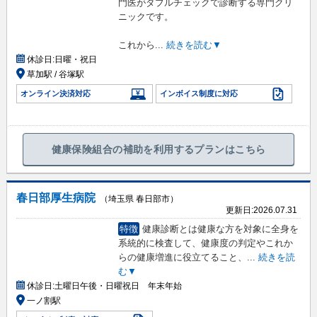
門医がダブルチェックで診断する専門クリ
ニックです。
これから
...
続きを読む▼
休診日:
日曜・祝日
草加駅 / 谷塚駅
オンライン決済対応
インボイス制度に対応
健康保険組合の補助を利用するプランはこちら
春日部厚生病院
（埼玉県 春日部市）
更新日:
2026.07.31
特徴
健康診断とは健康な方を対象に全身を
系統的に検査して、健康度の判定やこれか
らの健康増進に役立てること、
...
続きを読
む▼
休診日:
土曜日午後・日曜祝日 年末年始
一ノ割駅