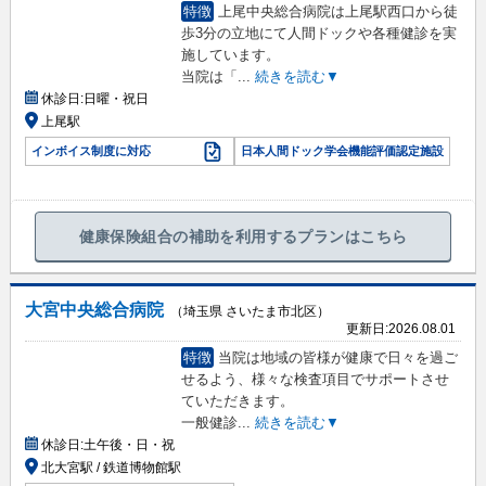
特徴
上尾中央総合病院は上尾駅西口から徒
歩3分の立地にて人間ドックや各種健診を実
施しています。
当院は「
...
続きを読む▼
休診日:
日曜・祝日
上尾駅
インボイス制度に対応
日本人間ドック学会機能評価認定施設
健康保険組合の補助を利用するプランはこちら
大宮中央総合病院
（埼玉県 さいたま市北区）
更新日:
2026.08.01
特徴
当院は地域の皆様が健康で日々を過ご
せるよう、様々な検査項目でサポートさせ
ていただきます。
一般健診
...
続きを読む▼
休診日:
土午後・日・祝
北大宮駅 / 鉄道博物館駅