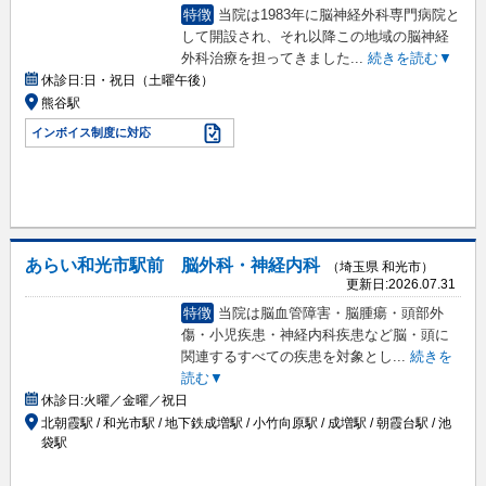
特徴
当院は1983年に脳神経外科専門病院と
して開設され、それ以降この地域の脳神経
外科治療を担ってきました
...
続きを読む▼
休診日:
日・祝日（土曜午後）
熊谷駅
インボイス制度に対応
あらい和光市駅前 脳外科・神経内科
（埼玉県 和光市）
更新日:
2026.07.31
特徴
当院は脳血管障害・脳腫瘍・頭部外
傷・小児疾患・神経内科疾患など脳・頭に
関連するすべての疾患を対象とし
...
続きを
読む▼
休診日:
火曜／金曜／祝日
北朝霞駅 / 和光市駅 / 地下鉄成増駅 / 小竹向原駅 / 成増駅 / 朝霞台駅 / 池
袋駅