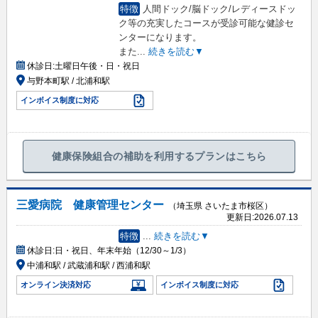
特徴
人間ドック/脳ドック/レディースドッ
ク等の充実したコースが受診可能な健診セ
ンターになります。
また
...
続きを読む▼
休診日:
土曜日午後・日・祝日
与野本町駅 / 北浦和駅
インボイス制度に対応
健康保険組合の補助を利用するプランはこちら
三愛病院 健康管理センター
（埼玉県 さいたま市桜区）
更新日:
2026.07.13
特徴
...
続きを読む▼
休診日:
日・祝日、年末年始（12/30～1/3）
中浦和駅 / 武蔵浦和駅 / 西浦和駅
オンライン決済対応
インボイス制度に対応