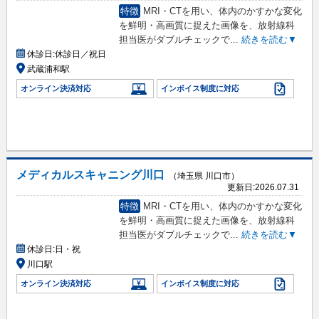
特徴
MRI・CTを用い、体内のかすかな変化
を鮮明・高画質に捉えた画像を、放射線科
担当医がダブルチェックで
...
続きを読む▼
休診日:
休診日／祝日
武蔵浦和駅
オンライン決済対応
インボイス制度に対応
メディカルスキャニング川口
（埼玉県 川口市）
更新日:
2026.07.31
特徴
MRI・CTを用い、体内のかすかな変化
を鮮明・高画質に捉えた画像を、放射線科
担当医がダブルチェックで
...
続きを読む▼
休診日:
日・祝
川口駅
オンライン決済対応
インボイス制度に対応