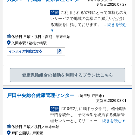
更新日:
2026.07.27
特徴
ご利用される皆様にとって気持ちの良
いサービスで地域の皆様にご満足いただけ
る施設を目指しております。
...
続きを読む
▼
休診日:
日曜・祝日・夏期・年末年始
入間市駅 / 箱根ケ崎駅
インボイス制度に対応
健康保険組合の補助を利用するプランはこちら
戸田中央総合健康管理センター
（埼玉県 戸田市）
更新日:
2026.08.01
特徴
2010年2月に脳ドック部門、巡回健診
部門を統合し、予防医学を統括する健康管
理センターとしてリニュー
...
続きを読む▼
休診日:
日曜／祝日／年末年始
戸田公園駅 / 戸田駅