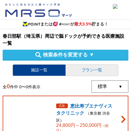
または
が
最大3.5%
貯まる！
春日部駅（埼玉県）周辺
で
脳ドック
が予約できる
医療施設
一覧
検索条件を変更する
▼
施設一覧
プラン一覧
0
全
件中
0
〜
0
件表示
恵比寿ブエナヴィス
広告
タクリニック
（
東京都
渋谷
区
）
24,800
円～
250,000
円
（税
込）