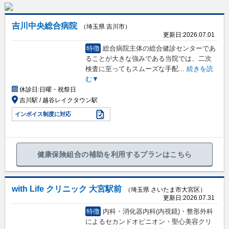
吉川中央総合病院
（埼玉県 吉川市）
更新日:
2026.07.01
特徴
総合病院主体の総合健診センターであ
ることが大きな強みである当院では、二次
検査に至ってもスムーズな手配
...
続きを読
む▼
休診日:
日曜・祝祭日
吉川駅 / 越谷レイクタウン駅
インボイス制度に対応
健康保険組合の補助を利用するプランはこちら
with Life クリニック 大宮駅前
（埼玉県 さいたま市大宮区）
更新日:
2026.07.31
特徴
内科・消化器内科(内視鏡)・整形外科
によるセカンドオピニオン・聖心美容クリ