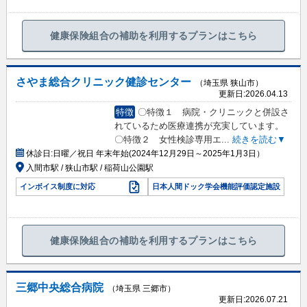
健康保険組合の補助を利用するプランはこちら
さやま総合クリニック健診センター
（埼玉県 狭山市）
更新日:
2026.04.13
特徴
〇特徴１ 病院・クリニックと併設さ
れているため医療連携が充実しています。
〇特徴２ 女性検診専用エ
...
続きを読む▼
休診日:
日曜／祝日 年末年始(2024年12月29日～2025年1月3日）
入間市駅 / 狭山市駅 / 稲荷山公園駅
インボイス制度に対応
日本人間ドック学会機能評価認定施設
健康保険組合の補助を利用するプランはこちら
三郷中央総合病院
（埼玉県 三郷市）
更新日:
2026.07.21