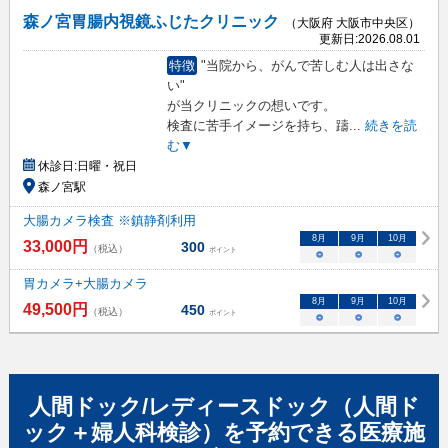
森ノ宮胃腸内視鏡ふじたクリニック
（大阪府 大阪市中央区）
更新日:
2026.08.01
特徴
"当院から、がんで苦しむ人は出さな
い"
が当クリニックの想いです。
検査に苦手イメージを持ち、躊
...
続きを読
む▼
休診日:
日曜・祝日
森ノ宮駅
大腸カメラ検査 ※鎮静剤利用
8
月
9
月
10
月
33,000
円
300
（税込）
ポイント
○
○
○
胃カメラ+大腸カメラ
8
月
9
月
10
月
49,500
円
450
（税込）
ポイント
○
○
○
人間ドック/レディースドック（人間ド
ック＋婦人科検診）
を予約できる
医療施