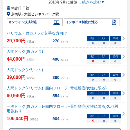
2018年9月に健診
...
続きを読む▼
休診日:
日祝
京橋駅 / 大阪ビジネスパーク駅
オンライン決済対応
インボイス制度に対応
バリウム・胃カメラが苦手な方向け
8
月
9
月
10
月
29,700
円
270
（税込）
ポイント
○
○
○
人間ドック(胃カメラ)
8
月
9
月
10
月
44,000
円
400
（税込）
ポイント
×
○
○
人間ドック(バリウム)
8
月
9
月
10
月
39,600
円
360
（税込）
ポイント
○
○
○
人間ドック(バリウム)+腸内フローラ+骨粗鬆症(女性に限る)
8
月
9
月
10
月
60,940
円
554
（税込）
ポイント
○
○
○
一泊ドック(胃カメラ)+腸内フローラ+骨粗鬆症(女性に限る)スパ利
用券あり
8
月
9
月
10
月
106,040
円
964
（税込）
ポイント
×
○
○