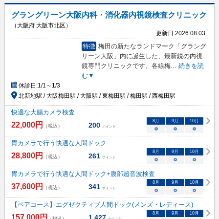
グラングリーン大阪内科・消化器内視鏡検査クリニック
（大阪府 大阪市北区）
更新日:
2026.08.03
特徴
梅田の新たなランドマーク「グラング
リーン大阪」内に誕生した、最新鋭の内視
鏡専門クリニックです。各線梅
...
続きを読
む▼
休診日:
1/1～1/3
北新地駅 / 大阪梅田駅 / 大阪駅 / 東梅田駅 / 梅田駅 / 西梅田駅
快適な大腸カメラ検査
8
月
9
月
10
月
22,000
円
200
（税込）
ポイント
○
○
○
胃カメラで行う快適な人間ドック
8
月
9
月
10
月
28,800
円
261
（税込）
ポイント
○
○
○
胃カメラで行う快適な人間ドック+腹部超音波検査
8
月
9
月
10
月
37,600
円
341
（税込）
ポイント
○
○
○
【ペアコース】エグゼクティブ人間ドック(メンズ・レディース)
8
月
9
月
10
月
157,000
円
1,427
（税込）
ポイント