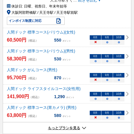
天王寺駅すぐ
...
続きを読む▼
休診日:
日曜、祝祭日、年末年始等
大阪阿部野橋駅 / 天王寺駅 / 天王寺駅前駅
インボイス制度に対応
人間ドック 標準コース(バリウム)(女性)
8
月
9
月
10
月
60,500
円
550
（税込）
ポイント
×
○
○
人間ドック 標準コース(バリウム)(男性)
8
月
9
月
10
月
58,300
円
530
（税込）
ポイント
○
○
○
人間ドック がんコース(男性)
8
月
9
月
10
月
95,700
円
870
（税込）
ポイント
×
○
○
人間ドック ライフスタイルコース(女性用)
8
月
9
月
10
月
141,900
円
1,290
（税込）
ポイント
○
○
○
人間ドック 標準コース(胃カメラ) (男性)
8
月
9
月
10
月
63,800
円
580
（税込）
ポイント
×
○
○
もっとプランを見る