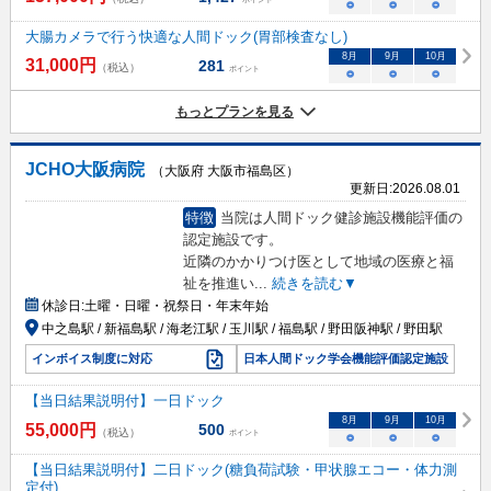
○
○
○
大腸カメラで行う快適な人間ドック(胃部検査なし)
8
月
9
月
10
月
31,000
円
281
（税込）
ポイント
○
○
○
もっとプランを見る
JCHO大阪病院
（大阪府 大阪市福島区）
更新日:
2026.08.01
特徴
当院は人間ドック健診施設機能評価の
認定施設です。
近隣のかかりつけ医として地域の医療と福
祉を推進い
...
続きを読む▼
休診日:
土曜・日曜・祝祭日・年末年始
中之島駅 / 新福島駅 / 海老江駅 / 玉川駅 / 福島駅 / 野田阪神駅 / 野田駅
インボイス制度に対応
日本人間ドック学会機能評価認定施設
【当日結果説明付】一日ドック
8
月
9
月
10
月
55,000
円
500
（税込）
ポイント
○
○
○
【当日結果説明付】二日ドック(糖負荷試験・甲状腺エコー・体力測
定付)