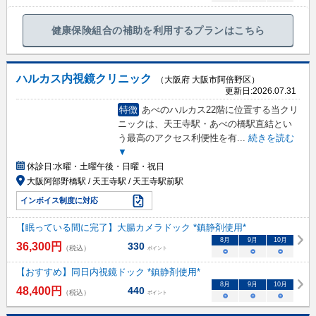
健康保険組合の補助を利用するプランはこちら
ハルカス内視鏡クリニック
（大阪府 大阪市阿倍野区）
更新日:
2026.07.31
特徴
あべのハルカス22階に位置する当クリ
ニックは、天王寺駅・あべの橋駅直結とい
う最高のアクセス利便性を有
...
続きを読む
▼
休診日:
水曜・土曜午後・日曜・祝日
大阪阿部野橋駅 / 天王寺駅 / 天王寺駅前駅
インボイス制度に対応
【眠っている間に完了】大腸カメラドック *鎮静剤使用*
8
月
9
月
10
月
36,300
円
330
（税込）
ポイント
○
○
○
【おすすめ】同日内視鏡ドック *鎮静剤使用*
8
月
9
月
10
月
48,400
円
440
（税込）
ポイント
○
○
○