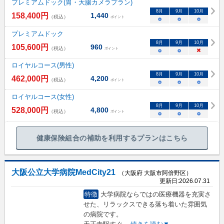
プレミアムドック(胃・大腸カメラプラン)
8
月
9
月
10
月
158,400
円
1,440
（税込）
ポイント
○
○
○
プレミアムドック
8
月
9
月
10
月
105,600
円
960
（税込）
ポイント
○
○
×
ロイヤルコース(男性)
8
月
9
月
10
月
462,000
円
4,200
（税込）
ポイント
○
○
○
ロイヤルコース(女性)
8
月
9
月
10
月
528,000
円
4,800
（税込）
ポイント
○
○
○
健康保険組合の補助を利用するプランはこちら
大阪公立大学病院MedCity21
（大阪府 大阪市阿倍野区）
更新日:
2026.07.31
特徴
大学病院ならではの医療機器を充実さ
せた、リラックスできる落ち着いた雰囲気
の病院です。