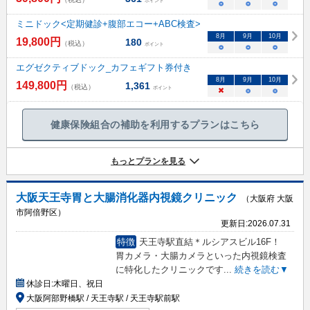
ポイント
○
○
○
ミニドック<定期健診+腹部エコー+ABC検査>
8
月
9
月
10
月
19,800
円
180
（税込）
ポイント
○
○
○
エグゼクティブドック_カフェギフト券付き
8
月
9
月
10
月
149,800
円
1,361
（税込）
ポイント
×
○
○
健康保険組合の補助を利用するプランはこちら
もっとプランを見る
大阪天王寺胃と大腸消化器内視鏡クリニック
（大阪府 大阪
市阿倍野区）
更新日:
2026.07.31
特徴
天王寺駅直結＊ルシアスビル16F！
胃カメラ・大腸カメラといった内視鏡検査
に特化したクリニックです
...
続きを読む▼
休診日:
木曜日、祝日
大阪阿部野橋駅 / 天王寺駅 / 天王寺駅前駅