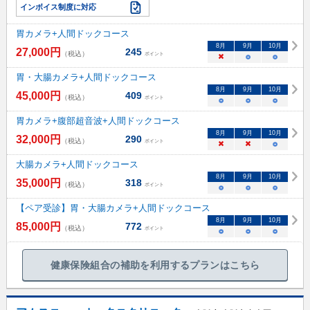
インボイス制度に対応
胃カメラ+人間ドックコース
8
月
9
月
10
月
27,000
円
245
（税込）
ポイント
×
○
○
胃・大腸カメラ+人間ドックコース
8
月
9
月
10
月
45,000
円
409
（税込）
ポイント
○
○
○
胃カメラ+腹部超音波+人間ドックコース
8
月
9
月
10
月
32,000
円
290
（税込）
ポイント
×
×
○
大腸カメラ+人間ドックコース
8
月
9
月
10
月
35,000
円
318
（税込）
ポイント
○
○
○
【ペア受診】胃・大腸カメラ+人間ドックコース
8
月
9
月
10
月
85,000
円
772
（税込）
ポイント
○
○
○
健康保険組合の補助を利用するプランはこちら