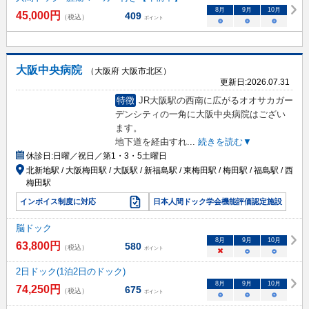
8
月
9
月
10
月
45,000
円
409
（税込）
ポイント
○
○
○
大阪中央病院
（大阪府 大阪市北区）
更新日:
2026.07.31
特徴
JR大阪駅の西南に広がるオオサカガー
デンシティの一角に大阪中央病院はござい
ます。
地下道を経由すれ
...
続きを読む▼
休診日:
日曜／祝日／第1・3・5土曜日
北新地駅 / 大阪梅田駅 / 大阪駅 / 新福島駅 / 東梅田駅 / 梅田駅 / 福島駅 / 西
梅田駅
インボイス制度に対応
日本人間ドック学会機能評価認定施設
脳ドック
8
月
9
月
10
月
63,800
円
580
（税込）
ポイント
×
○
○
2日ドック(1泊2日のドック)
8
月
9
月
10
月
74,250
円
675
（税込）
ポイント
○
○
○