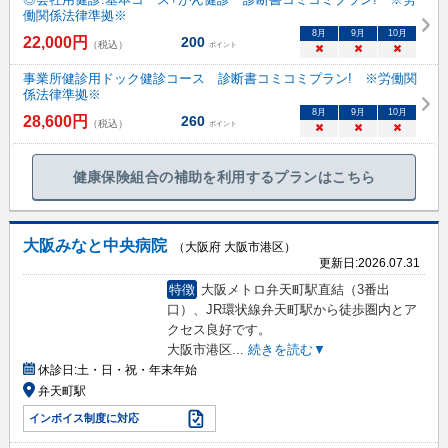
働関係法律準拠※
8
月
9
月
10
月
22,000
円
200
（税込）
ポイント
×
×
×
事業所健診用ドック健診コース 診断書コミコミプラン! ※労働関
係法律準拠※
8
月
9
月
10
月
28,600
円
260
（税込）
ポイント
×
×
×
健康保険組合の補助を利用するプランはこちら
大阪みなと中央病院
（大阪府 大阪市港区）
更新日:
2026.07.31
特徴
大阪メトロ弁天町駅直結（3番出
口）、JR環状線弁天町駅から徒歩圏内とア
クセス良好です。
大阪市港区
...
続きを読む▼
休診日:
土・日・祝・年末年始
弁天町駅
インボイス制度に対応