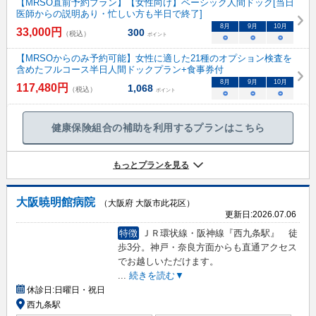
【MRSO直前予約プラン】【女性向け】ベーシック人間ドック[当日
医師からの説明あり・忙しい方も半日で終了]
8
月
9
月
10
月
33,000
円
300
（税込）
ポイント
○
○
○
【MRSOからのみ予約可能】女性に適した21種のオプション検査を
含めたフルコース半日人間ドックプラン+食事券付
8
月
9
月
10
月
117,480
円
1,068
（税込）
ポイント
○
○
○
健康保険組合の補助を利用するプランはこちら
もっとプランを見る
大阪暁明館病院
（大阪府 大阪市此花区）
更新日:
2026.07.06
特徴
ＪＲ環状線・阪神線『西九条駅』 徒
歩3分。神戸・奈良方面からも直通アクセス
でお越しいただけます。
...
続きを読む▼
休診日:
日曜日・祝日
西九条駅