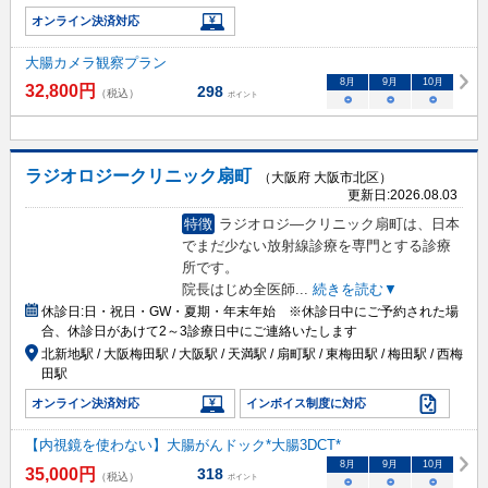
オンライン決済対応
大腸カメラ観察プラン
8
月
9
月
10
月
32,800
円
298
（税込）
ポイント
○
○
○
ラジオロジークリニック扇町
（大阪府 大阪市北区）
更新日:
2026.08.03
特徴
ラジオロジ―クリニック扇町は、日本
でまだ少ない放射線診療を専門とする診療
所です。
院長はじめ全医師
...
続きを読む▼
休診日:
日・祝日・GW・夏期・年末年始 ※休診日中にご予約された場
合、休診日があけて2～3診療日中にご連絡いたします
北新地駅 / 大阪梅田駅 / 大阪駅 / 天満駅 / 扇町駅 / 東梅田駅 / 梅田駅 / 西梅
田駅
オンライン決済対応
インボイス制度に対応
【内視鏡を使わない】大腸がんドック*大腸3DCT*
8
月
9
月
10
月
35,000
円
318
（税込）
ポイント
○
○
○