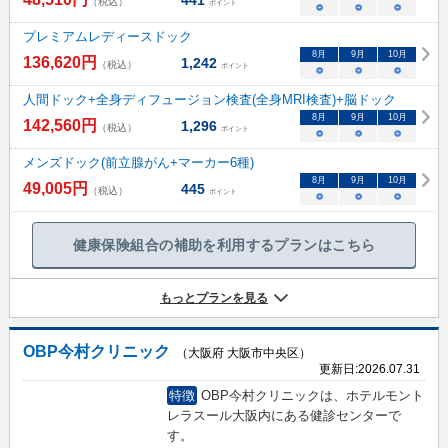
（税込）
ポイント
○
○
○
プレミアムレディースドック
8
月
9
月
10
月
136,620
円
1,242
（税込）
ポイント
○
○
○
人間ドック+全身ディフュージョン検査(全身MRI検査)+脳ドック
8
月
9
月
10
月
142,560
円
1,296
（税込）
ポイント
○
○
○
メンズドック(前立腺がん+マーカー6種)
8
月
9
月
10
月
49,005
円
445
（税込）
ポイント
○
○
○
健康保険組合の補助を利用するプランはこちら
もっとプランを見る
OBP今村クリニック
（大阪府 大阪市中央区）
更新日:
2026.07.31
特徴
OBP今村クリニックは、ホテルモント
レラスール大阪内にある健診センターで
す。