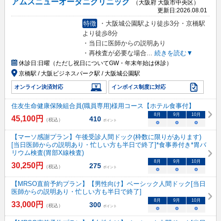
アムスニューオータニクリニック
（大阪府 大阪市中央区）
更新日:
2026.08.01
特徴
・大阪城公園駅より徒歩3分・京橋駅
より徒歩8分
・当日に医師からの説明あり
・再検査が必要な場合
...
続きを読む▼
休診日:
日曜（ただし祝日についてGW・年末年始は休診）
京橋駅 / 大阪ビジネスパーク駅 / 大阪城公園駅
オンライン決済対応
インボイス制度に対応
住友生命健康保険組合員(職員専用)様用コース【ホテル食事付】
8
月
9
月
10
月
45,100
円
410
（税込）
ポイント
○
○
○
【マーソ感謝プラン】午後受診人間ドック(枠数に限りがあります)
[当日医師からの説明あり・忙しい方も半日で終了]*食事券付き*胃バ
リウム検査(胃部X線検査)
8
月
9
月
10
月
30,250
円
275
（税込）
ポイント
○
○
○
【MRSO直前予約プラン】【男性向け】ベーシック人間ドック[当日
医師からの説明あり・忙しい方も半日で終了]
8
月
9
月
10
月
33,000
円
300
（税込）
ポイント
○
○
○