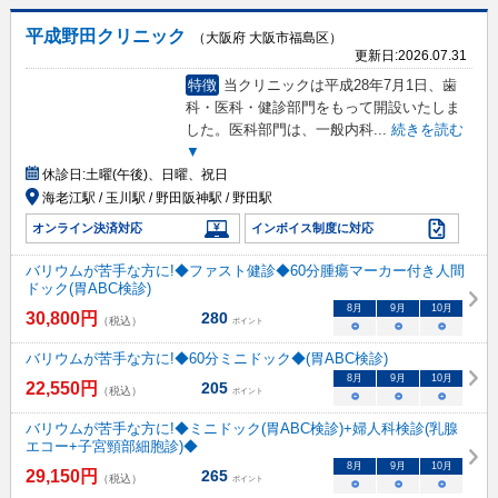
平成野田クリニック
（大阪府 大阪市福島区）
更新日:
2026.07.31
特徴
当クリニックは平成28年7月1日、歯
科・医科・健診部門をもって開設いたしま
した。医科部門は、一般内科
...
続きを読む
▼
休診日:
土曜(午後)、日曜、祝日
海老江駅 / 玉川駅 / 野田阪神駅 / 野田駅
オンライン決済対応
インボイス制度に対応
バリウムが苦手な方に!◆ファスト健診◆60分腫瘍マーカー付き人間
ドック(胃ABC検診)
8
月
9
月
10
月
30,800
円
280
（税込）
ポイント
○
○
○
バリウムが苦手な方に!◆60分ミニドック◆(胃ABC検診)
8
月
9
月
10
月
22,550
円
205
（税込）
ポイント
○
○
○
バリウムが苦手な方に!◆ミニドック(胃ABC検診)+婦人科検診(乳腺
エコー+子宮頸部細胞診)◆
8
月
9
月
10
月
29,150
円
265
（税込）
ポイント
○
○
○