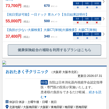
8
月
9
月
10
月
73,700
円
670
（税込）
ポイント
○
○
○
【祝日受診可能】一日ドック 胃カメラ【当日結果説明付】
8
月
9
月
10
月
55,000
円
500
（税込）
ポイント
×
×
×
【負担が少ない大腸検査】大腸CT(単独)大腸検査】大腸CT(単独)
8
月
9
月
10
月
37,400
円
340
（税込）
ポイント
○
○
○
健康保険組合の補助を利用するプランはこちら
おおたきく子クリニック
（大阪府 大阪市北区）
更新日:
2026.07.31
特徴
当院は日本消化器内視鏡学会認定指導
医・専門医の院長が実施いたします。
患者様の負担をできるだけ軽減
...
続きを読
む▼
休診日:
休診：土曜午後・日曜・祝日
北新地駅 / 大阪梅田駅 / 大阪駅 / 東梅田駅 / 梅田駅 / 西梅田駅