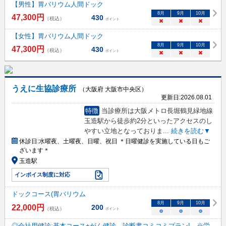
【男性】胃バリウム人間ドック
8
月
9
月
10
月
47,300
円
430
（税込）
ポイント
×
×
×
【女性】胃バリウム人間ドック
8
月
9
月
10
月
47,300
円
430
（税込）
ポイント
×
×
×
うえに生協診療所
（大阪府 大阪市中央区）
更新日:
2026.08.01
特徴
当診療所は大阪メトロ長堀鶴見緑地線
玉造駅から徒歩約2分といったアクセスのし
やすい立地となっておりま
...
続きを読む▼
休診日:
水曜夜、土曜夜、日曜、祝日 ＊日曜健診を実施している日もご
ざいます＊
玉造駅
インボイス制度に対応
ドックコース(胃バリウム
8
月
9
月
10
月
22,000
円
200
（税込）
ポイント
○
○
○
◎会社用健診:基本コース+がん健診 診断書コミコミプラン! ※労