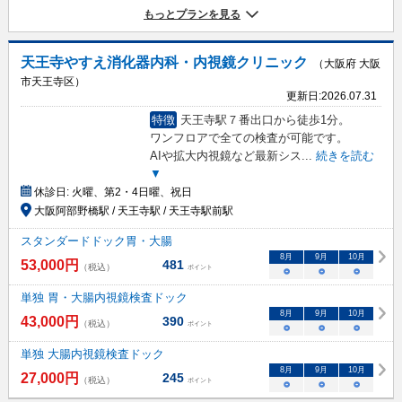
もっとプランを見る
天王寺やすえ消化器内科・内視鏡クリニック
（大阪府 大阪
市天王寺区）
更新日:
2026.07.31
特徴
天王寺駅７番出口から徒歩1分。
ワンフロアで全ての検査が可能です。
AIや拡大内視鏡など最新シス
...
続きを読む
▼
休診日:
火曜、第2・4日曜、祝日
大阪阿部野橋駅 / 天王寺駅 / 天王寺駅前駅
スタンダードドック胃・大腸
8
月
9
月
10
月
53,000
円
481
（税込）
ポイント
○
○
○
単独 胃・大腸内視鏡検査ドック
8
月
9
月
10
月
43,000
円
390
（税込）
ポイント
○
○
○
単独 大腸内視鏡検査ドック
8
月
9
月
10
月
27,000
円
245
（税込）
ポイント
○
○
○