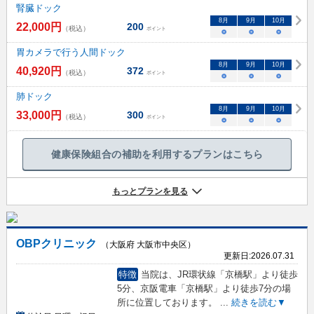
腎臓ドック
8
月
9
月
10
月
22,000
円
200
（税込）
ポイント
○
○
○
胃カメラで行う人間ドック
8
月
9
月
10
月
40,920
円
372
（税込）
ポイント
○
○
○
肺ドック
8
月
9
月
10
月
33,000
円
300
（税込）
ポイント
○
○
○
健康保険組合の補助を利用するプランはこちら
もっとプランを見る
OBPクリニック
（大阪府 大阪市中央区）
更新日:
2026.07.31
特徴
当院は、JR環状線「京橋駅」より徒歩
5分、京阪電車「京橋駅」より徒歩7分の場
所に位置しております。
...
続きを読む▼