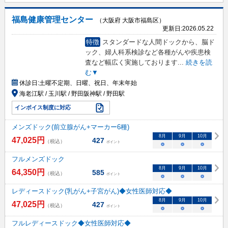
福島健康管理センター
（大阪府 大阪市福島区）
更新日:
2026.05.22
特徴
スタンダードな人間ドックから、脳ド
ック、婦人科系検診など各種がんや疾患検
査など幅広く実施しております
...
続きを読
む▼
休診日:
土曜不定期、日曜、祝日、年末年始
海老江駅 / 玉川駅 / 野田阪神駅 / 野田駅
インボイス制度に対応
メンズドック(前立腺がん+マーカー6種)
8
月
9
月
10
月
47,025
円
427
（税込）
ポイント
○
○
○
フルメンズドック
8
月
9
月
10
月
64,350
円
585
（税込）
ポイント
○
○
○
レディースドック(乳がん+子宮がん)◆女性医師対応◆
8
月
9
月
10
月
47,025
円
427
（税込）
ポイント
○
○
○
フルレディースドック◆女性医師対応◆