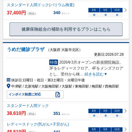
スタンダード人間ドック(バリウム検査)
8
月
9
月
10
月
37,400
円
340
（税込）
ポイント
○
○
○
健康保険組合の補助を利用するプランはこちら
うめだ健診プラザ
（大阪府 大阪市北区）
更新日:
2026.07.28
特徴
2026年3月オープンの新規開院施設。
3Fをレディースフロア、4Fをメンズフロア
とし、受付から検
...
続きを読む▼
休診日:
日曜日・祝日・第3土曜日・火曜日午後
中津駅 / 北新地駅 / 大阪梅田駅 / 大阪駅 / 東梅田駅 / 梅田駅 / 西梅田駅
インボイス制度に対応
スタンダード人間ドック
8
月
9
月
10
月
38,610
円
351
（税込）
ポイント
○
○
○
レディースドック(乳がん+子宮がん)
8
月
9
月
10
月
48,510
円
441