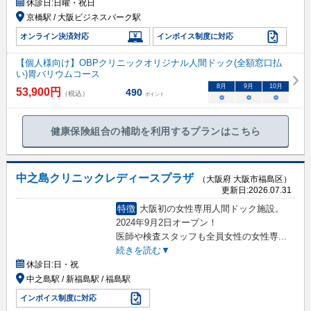
休診日:
日曜・祝日
京橋駅 / 大阪ビジネスパーク駅
オンライン決済対応
インボイス制度に対応
【個人様向け】OBPクリニックオリジナル人間ドック(全額窓口払
い)胃バリウムコース
8
月
9
月
10
月
53,900
円
490
（税込）
ポイント
○
○
○
健康保険組合の補助を利用するプランはこちら
中之島クリニックレディースプラザ
（大阪府 大阪市福島区）
更新日:
2026.07.31
特徴
大阪初の女性専用人間ドック施設。
2024年9月2日オープン！
医師や検査スタッフも全員女性の女性専
...
続きを読む▼
休診日:
日・祝
中之島駅 / 新福島駅 / 福島駅
インボイス制度に対応