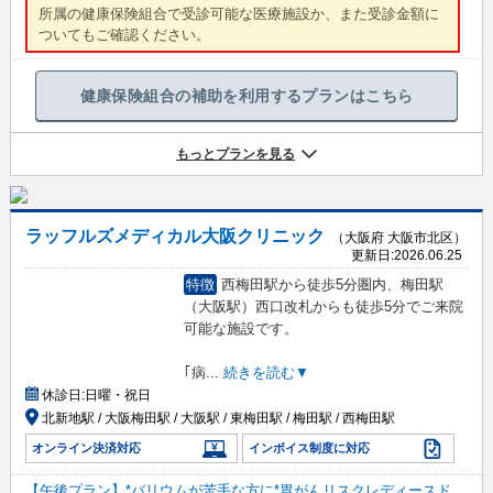
所属の健康保険組合で受診可能な医療施設か、また受診金額に
ついてもご確認ください。
健康保険組合の補助を利用するプランはこちら
もっとプランを見る
ラッフルズメディカル大阪クリニック
（大阪府 大阪市北区）
更新日:
2026.06.25
特徴
西梅田駅から徒歩5分圏内、梅田駅
（大阪駅）西口改札からも徒歩5分でご来院
可能な施設です。
｢病
...
続きを読む▼
休診日:
日曜・祝日
北新地駅 / 大阪梅田駅 / 大阪駅 / 東梅田駅 / 梅田駅 / 西梅田駅
オンライン決済対応
インボイス制度に対応
【午後プラン】*バリウムが苦手な方に*胃がんリスクレディースド