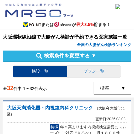
または
が
最大3.5%
貯まる！
大阪環状線沿線
で
大腸がん検診
が予約できる
医療施設
一覧
全国の大腸がん検診ランキング
検索条件を変更する
▼
施設一覧
プラン一覧
32
全
件中
1
〜
32
件表示
大阪天満消化器・内視鏡内科クリニック
（大阪府 大阪市北
区）
更新日:
2026.08.03
特徴
年々高まります内視鏡検査需要にスム
ーズにご対応できるべく、月１８００件