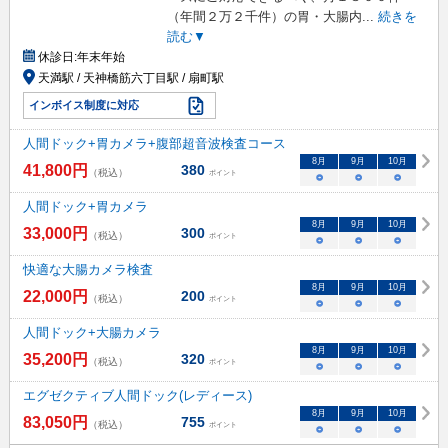
（年間２万２千件）の胃・大腸内
...
続きを
読む▼
休診日:
年末年始
天満駅 / 天神橋筋六丁目駅 / 扇町駅
インボイス制度に対応
人間ドック+胃カメラ+腹部超音波検査コース
8
月
9
月
10
月
41,800
円
380
（税込）
ポイント
○
○
○
人間ドック+胃カメラ
8
月
9
月
10
月
33,000
円
300
（税込）
ポイント
○
○
○
快適な大腸カメラ検査
8
月
9
月
10
月
22,000
円
200
（税込）
ポイント
○
○
○
人間ドック+大腸カメラ
8
月
9
月
10
月
35,200
円
320
（税込）
ポイント
○
○
○
エグゼクティブ人間ドック(レディース)
8
月
9
月
10
月
83,050
円
755
（税込）
ポイント
○
○
○