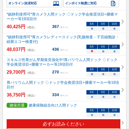
オンライン決済対応
インボイス制度に対応
*鎮静剤使用可*胃カメラ人間ドック ◇ドック学会推奨項目+腫瘍マ
ーカー等19項目付
8
月
9
月
10
月
40,425
円
367
（税込）
ポイント
○
○
○
*鎮静剤使用可*胃カメラレディースドック(乳腺検査・子宮細胞診・
経膣エコー検査付)
8
月
9
月
10
月
48,037
円
436
（税込）
ポイント
×
○
○
スキルス性胃がん早期発見強化中!胃バリウム人間ドック ◇ドック
学会推奨項目+腫瘍マーカー等19項目付
8
月
9
月
10
月
29,700
円
270
（税込）
ポイント
○
○
○
胃バリウム人間ドック ◇ドック学会推奨項目+腫瘍マーカー等19項
目付
8
月
9
月
10
月
36,750
円
334
（税込）
ポイント
○
○
○
健保共通
健康保険組合向け人間ドック
8
月
9
月
10
月
○
○
○
必ずお読みください