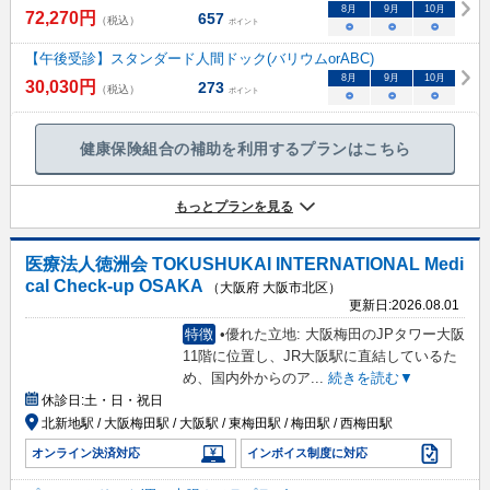
8
月
9
月
10
月
72,270
円
657
（税込）
ポイント
○
○
○
【午後受診】スタンダード人間ドック(バリウムorABC)
8
月
9
月
10
月
30,030
円
273
（税込）
ポイント
○
○
○
健康保険組合の補助を利用するプランはこちら
もっとプランを見る
医療法人徳洲会 TOKUSHUKAI INTERNATIONAL Medi
cal Check-up OSAKA
（大阪府 大阪市北区）
更新日:
2026.08.01
特徴
•優れた立地: 大阪梅田のJPタワー大阪
11階に位置し、JR大阪駅に直結しているた
め、国内外からのア
...
続きを読む▼
休診日:
土・日・祝日
北新地駅 / 大阪梅田駅 / 大阪駅 / 東梅田駅 / 梅田駅 / 西梅田駅
オンライン決済対応
インボイス制度に対応