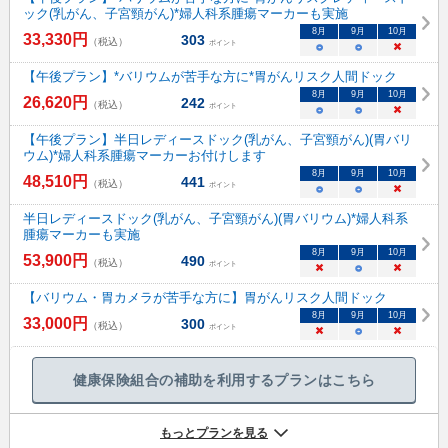
ック(乳がん、子宮頸がん)*婦人科系腫瘍マーカーも実施
8
月
9
月
10
月
33,330
円
303
（税込）
ポイント
○
○
×
【午後プラン】*バリウムが苦手な方に*胃がんリスク人間ドック
8
月
9
月
10
月
26,620
円
242
（税込）
ポイント
○
○
×
【午後プラン】半日レディースドック(乳がん、子宮頸がん)(胃バリ
ウム)*婦人科系腫瘍マーカーお付けします
8
月
9
月
10
月
48,510
円
441
（税込）
ポイント
○
○
×
半日レディースドック(乳がん、子宮頸がん)(胃バリウム)*婦人科系
腫瘍マーカーも実施
8
月
9
月
10
月
53,900
円
490
（税込）
ポイント
×
○
×
【バリウム・胃カメラが苦手な方に】胃がんリスク人間ドック
8
月
9
月
10
月
33,000
円
300
（税込）
ポイント
×
○
×
健康保険組合の補助を利用するプランはこちら
もっとプランを見る