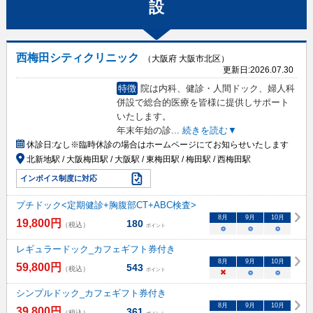
設
西梅田シティクリニック
（大阪府 大阪市北区）
更新日:
2026.07.30
特徴
院は内科、健診・人間ドック、婦人科
併設で総合的医療を皆様に提供しサポート
いたします。
年末年始の診
...
続きを読む▼
休診日:
なし※臨時休診の場合はホームページにてお知らせいたします
北新地駅 / 大阪梅田駅 / 大阪駅 / 東梅田駅 / 梅田駅 / 西梅田駅
インボイス制度に対応
プチドック<定期健診+胸腹部CT+ABC検査>
8
月
9
月
10
月
19,800
円
180
（税込）
ポイント
○
○
○
レギュラードック_カフェギフト券付き
8
月
9
月
10
月
59,800
円
543
（税込）
ポイント
×
○
○
シンプルドック_カフェギフト券付き
8
月
9
月
10
月
39,800
円
361
（税込）