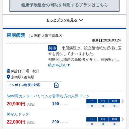
健康保険組合の補助を利用するプランはこちら
もっとプランを見る
東朋病院
（大阪府 大阪市都島区）
更新日:
2026.03.24
特徴
東朋病院は、設立後地域の皆様に医
療を提供してまいりました。
都島区は独居の高齢者が多く、有病率が
...
続きを読む▼
休診日:
日曜・祝日
京橋駅 / 都島駅
インボイス制度に対応
New!胃カメラ・バリウムが苦手な方の人間ドック
8
月
9
月
10
月
20,900
円
190
（税込）
ポイント
○
○
○
肺がんドック
8
月
9
月
10
月
22,000
円
200
（税込）
ポイント
○
○
○