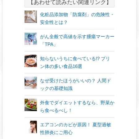
【あわせて読みたい関連リンク】
化粧品添加物「防腐剤」の危険性・
安全性とは？
がん全般で高値を示す腫瘍マーカー
「TPA」
知らないうちに食べている!? プリ
ン体の多い食品16選
なぜ受けたほうがいいの？ 人間ド
ックの基礎知識
外食でダイエットするなら、野菜か
ら食べるべし！
エアコンのカビが原因！ 夏型過敏
性肺炎にご用心