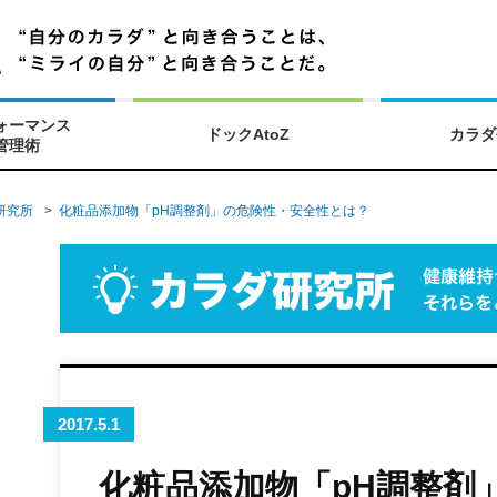
ォーマンス
ドックAtoZ
カラダ
管理術
研究所
>
化粧品添加物「pH調整剤」の危険性・安全性とは？
2017.5.1
化粧品添加物「pH調整剤