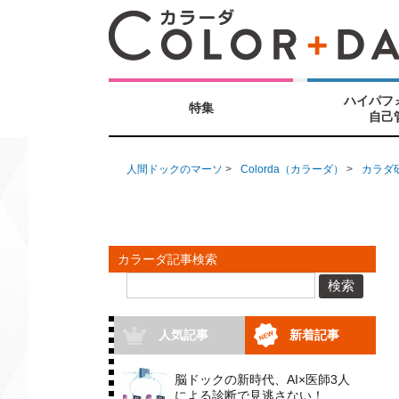
ハイパフ
特集
自己
人間ドックのマーソ
>
Colorda（カラーダ）
>
カラダ
カラーダ記事検索
検索
人気記事
新着記事
脳ドックの新時代、AI×医師3人
による診断で見逃さない！