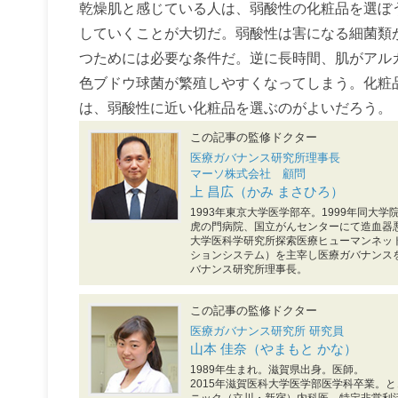
乾燥肌と感じている人は、弱酸性の化粧品を選ぼ
していくことが大切だ。弱酸性は害になる細菌類
つためには必要な条件だ。逆に長時間、肌がアル
色ブドウ球菌が繁殖しやすくなってしまう。化粧
は、弱酸性に近い化粧品を選ぶのがよいだろう。
この記事の監修ドクター
医療ガバナンス研究所理事長
マーソ株式会社 顧問
上 昌広（かみ まさひろ）
1993年東京大学医学部卒。1999年同大
虎の門病院、国立がんセンターにて造血器悪
大学医科学研究所探索医療ヒューマンネッ
ションシステム）を主宰し医療ガバナンスを
バナンス研究所理事長。
この記事の監修ドクター
医療ガバナンス研究所 研究員
山本 佳奈（やまもと かな）
1989年生まれ。滋賀県出身。医師。
2015年滋賀医科大学医学部医学科卒業。