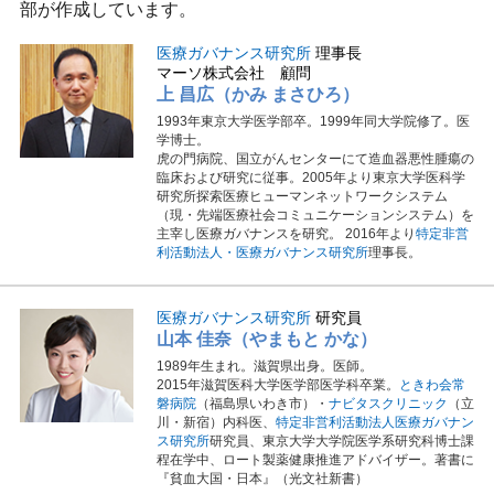
部が作成しています。
医療ガバナンス研究所
理事長
マーソ株式会社 顧問
上 昌広（かみ まさひろ）
1993年東京大学医学部卒。1999年同大学院修了。医
学博士。
虎の門病院、国立がんセンターにて造血器悪性腫瘍の
臨床および研究に従事。2005年より東京大学医科学
研究所探索医療ヒューマンネットワークシステム
（現・先端医療社会コミュニケーションシステム）を
主宰し医療ガバナンスを研究。 2016年より
特定非営
利活動法人・医療ガバナンス研究所
理事長。
医療ガバナンス研究所
研究員
山本 佳奈（やまもと かな）
1989年生まれ。滋賀県出身。医師。
2015年滋賀医科大学医学部医学科卒業。
ときわ会常
磐病院
（福島県いわき市）・
ナビタスクリニック
（立
川・新宿）内科医、
特定非営利活動法人医療ガバナン
ス研究所
研究員、東京大学大学院医学系研究科博士課
程在学中、ロート製薬健康推進アドバイザー。著書に
『貧血大国・日本』（光文社新書）