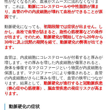
性がなくなるため、血液がスムーズに流れなくなりま
す。これは、
動脈にコレステロールや中性脂肪が溜ま
り、血管の中の内皮細胞が壊れて血栓ができることが原
因
です。
動脈硬化になっても、
初期段階では症状が出ません。し
かし、血栓で血管が詰まると、急性心筋梗塞などの発作
が出ます。そのため、動脈硬化が開始してから20年から
30年に及ぶ沈黙の期間を経て、動脈硬化の弊害が出てき
ます。
血管は、内皮細胞にコレステロールが付着すると厚みが
増します。その厚みを増した内皮細胞が傷害されると、
身体を修復するマクロファージという物質が内皮細胞を
保護します。マクロファージにより修復されると、血管
の内皮細胞がさらに厚みを増して、血管の狭窄につなが
ります。結果として、
動脈硬化が進行すると冠動脈疾患
（狭心症や心筋梗塞）、脳血管疾患の発症リスクが高ま
ります。
動脈硬化の症状