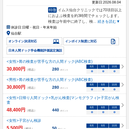
更新日:
2026.08.04
特徴
イムス仙台クリニックでは70項目以上
におよぶ検査を約3時間でチェックします。
検査は午前中に終了し、検
...
続きを読む▼
休診日:
日曜・祝日・年末年始
仙台駅
オンライン決済対応
インボイス制度に対応
日本人間ドック学会機能評価認定施設
<女性>胃の検査が苦手な方の人間ドック(ABC検査)
8
月
9
月
10
月
30,800
円
280
（税込）
ポイント
○
○
○
<男性>胃の検査が苦手な方の人間ドック(ABC検査)
8
月
9
月
10
月
30,800
円
280
（税込）
ポイント
○
○
○
<女性>日帰り人間ドック+乳がん検査(マンモグラフィ)+子宮がん検
査
8
月
9
月
10
月
48,400
円
440
（税込）
ポイント
○
○
○
<女性>子宮がん検診
8
月
9
月
10
月
5,500
円
50
（税込）
ポイント