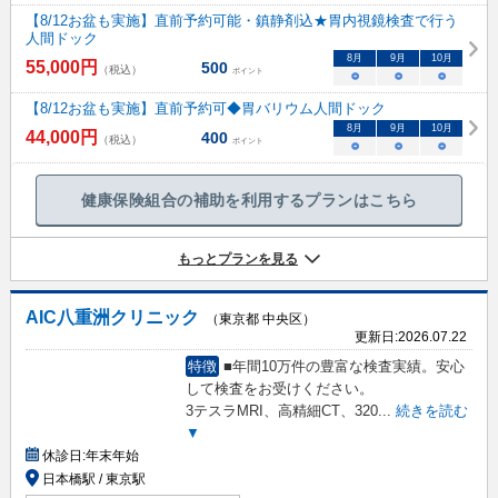
【8/12お盆も実施】直前予約可能・鎮静剤込★胃内視鏡検査で行う
人間ドック
8
月
9
月
10
月
55,000
円
500
（税込）
ポイント
○
○
○
【8/12お盆も実施】直前予約可◆胃バリウム人間ドック
8
月
9
月
10
月
44,000
円
400
（税込）
ポイント
○
○
○
健康保険組合の補助を利用するプランはこちら
もっとプランを見る
AIC八重洲クリニック
（東京都 中央区）
更新日:
2026.07.22
特徴
■年間10万件の豊富な検査実績。安心
して検査をお受けください。
3テスラMRI、高精細CT、320
...
続きを読む
▼
休診日:
年末年始
日本橋駅 / 東京駅