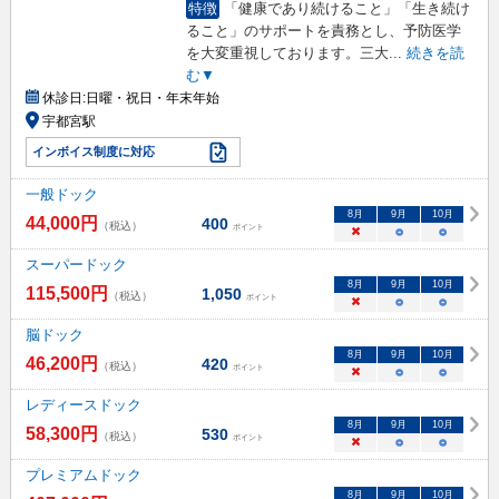
特徴
「健康であり続けること」「生き続け
ること」のサポートを責務とし、予防医学
を大変重視しております。三大
...
続きを読
む▼
休診日:
日曜・祝日・年末年始
宇都宮駅
インボイス制度に対応
一般ドック
8
月
9
月
10
月
44,000
円
400
（税込）
ポイント
×
○
○
スーパードック
8
月
9
月
10
月
115,500
円
1,050
（税込）
ポイント
×
○
○
脳ドック
8
月
9
月
10
月
46,200
円
420
（税込）
ポイント
×
○
○
レディースドック
8
月
9
月
10
月
58,300
円
530
（税込）
ポイント
×
○
○
プレミアムドック
8
月
9
月
10
月