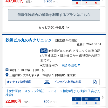
407,000
円
3,700
（税込）
ポイント
×
×
×
健康保険組合の補助を利用するプランはこちら
もっとプランを見る
鉄鋼ビル丸の内クリニック
（東京都 千代田区）
更新日:
2026.08.01
特徴
■鉄鋼ビル丸の内クリニックは東京駅
(八重洲北口・日本橋口から)徒歩3分の好立
地です。
■女性専用の
...
続きを読む▼
休診日:
土曜午後・日曜・祝日
三越前駅 / 大手町駅 / 新日本橋駅 / 日本橋駅 / 東京駅
オンライン決済対応
インボイス制度に対応
【女性医師・スタッフ対応】 レディース検診(乳がん検診+子宮がん
検診)
8
月
9
月
10
月
22,000
円
200
（税込）
ポイント
○
○
○