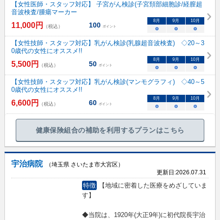
【女性医師・スタッフ対応】 子宮がん検診(子宮頚部細胞診/経膣超
音波検査/腫瘍マーカー
8
月
9
月
10
月
11,000
円
100
（税込）
ポイント
○
○
○
【女性技師・スタッフ対応】乳がん検診(乳腺超音波検査) ◇20～3
0歳代の女性にオススメ!!
8
月
9
月
10
月
5,500
円
50
（税込）
ポイント
○
○
○
【女性技師・スタッフ対応】乳がん検診(マンモグラフィ) ◇40～5
0歳代の女性にオススメ!!
8
月
9
月
10
月
6,600
円
60
（税込）
ポイント
○
○
○
健康保険組合の補助を利用するプランはこちら
宇治病院
（埼玉県 さいたま市大宮区）
更新日:
2026.07.31
特徴
【地域に密着した医療をめざしていま
す】
◆当院は、1920年(大正9年)に初代院長宇治