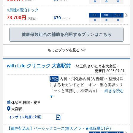
○
○
○
<男性>宿泊ドック
8
月
9
月
10
月
73,700
円
670
（税込）
ポイント
○
○
○
健康保険組合の補助を利用するプランはこちら
もっとプランを見る
with Life クリニック 大宮駅前
（埼玉県 さいたま市大宮区）
更新日:
2026.07.31
特徴
内科・消化器内科(内視鏡)・整形外科
によるセカンドオピニオン・聖心美容クリ
ニックと連携し、検査結果に
...
続きを読む
▼
休診日:
日曜・祝日
大宮駅
インボイス制度に対応
【鎮静剤込み】ベーシックコース(胃カメラ・★低線量CT込)