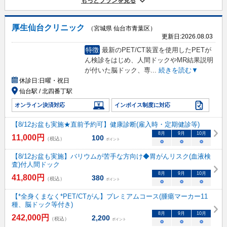
もっとプランを見る
厚生仙台クリニック
（宮城県 仙台市青葉区）
更新日:
2026.08.03
特徴
最新のPET/CT装置を使用したPETが
ん検診をはじめ、人間ドックやMR結果説明
が付いた脳ドック、専
...
続きを読む▼
休診日:
日曜・祝日
仙台駅 / 北四番丁駅
オンライン決済対応
インボイス制度に対応
【8/12お盆も実施★直前予約可】健康診断(雇入時・定期健診等)
8
月
9
月
10
月
11,000
円
100
（税込）
ポイント
○
○
○
【8/12お盆も実施】バリウムが苦手な方向け◆胃がんリスク(血液検
査)付人間ドック
8
月
9
月
10
月
41,800
円
380
（税込）
ポイント
○
○
○
【*全身くまなく*PET/CTがん】プレミアムコース(腫瘍マーカー11
種、脳ドック等付き)
8
月
9
月
10
月
242,000
円
2,200
（税込）
ポイント
○
○
○