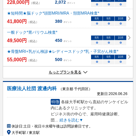
228,000
円
2,072
（税込）
ポイント
○
○
○
★短時間★脳ドック*頭部MRI/MRA・頚部MRA検査*
8
月
9
月
10
月
41,800
円
380
（税込）
ポイント
○
○
○
一般ドック*胃バリウム検査*
8
月
9
月
10
月
49,500
円
450
（税込）
ポイント
○
○
○
★骨盤MRI+乳がん検診★レディースドック*乳・子宮がん検査*
8
月
9
月
10
月
55,000
円
500
（税込）
ポイント
○
○
○
もっとプランを見る
医療法人社団 渡邊内科
（東京都 千代田区）
更新日:
2026.06.26
特徴
各線大手町駅から直結のサンケイビル
内にあるクリニックです。
ビジネス街の中心で、雇用時健康診断、
団
...
続きを読む▼
休診日:
土日・祝日※水曜午後は訪問診療日です。
大手町駅 / 東京駅