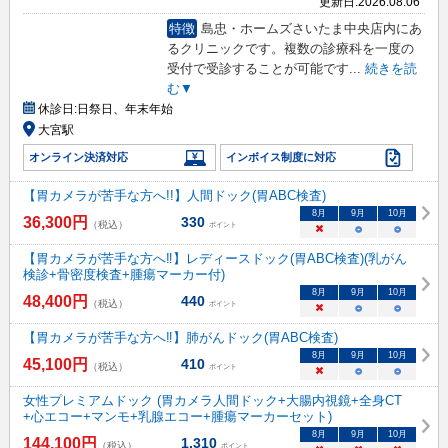
更新日:
2026.08.06
特徴
島忠・ホームズさいたま中央店内にあ
るクリニックです。複数の診療科を一度の
受付で受診することが可能です
...
続きを読
む▼
休診日:
日祭日、年末年始
大宮駅
オンライン決済対応
インボイス制度に対応
【胃カメラが苦手な方へ!!】人間ドック(胃ABC検査)
8
月
9
月
10
月
36,300
円
330
（税込）
ポイント
×
○
○
【胃カメラが苦手な方へ‼】レディースドック(胃ABC検査)(乳がん
検診+骨密度検査+腫瘍マーカー付)
8
月
9
月
10
月
48,400
円
440
（税込）
ポイント
×
○
○
【胃カメラが苦手な方へ‼】肺がんドック(胃ABC検査)
8
月
9
月
10
月
45,100
円
410
（税込）
ポイント
×
○
○
女性プレミアムドック (胃カメラ人間ドック+大腸内視鏡+全身CT
+心エコー+マンモ+乳腺エコー+腫瘍マーカーセット)
8
月
9
月
10
月
144,100
円
1,310
（税込）
ポイント