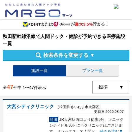
または
が
最大3.5%
貯まる！
秋田新幹線沿線
で
人間ドック・健診
が予約できる
医療施設
一覧
検索条件を変更する
▼
施設一覧
プラン一覧
47
全
件中
1
〜
47
件表示
大宮シティクリニック
（埼玉県 さいたま市大宮区）
更新日:
2026.08.07
特徴
JR大宮駅西口より徒歩5分、ソニック
シティビル30Ｆに当クリニックはございま
す。リラックスして人間ド
...
続きを読む▼