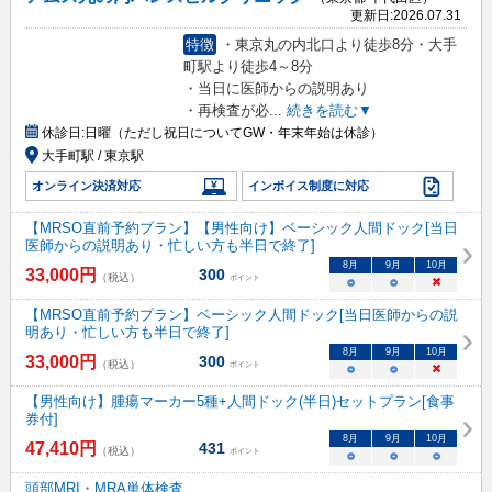
更新日:
2026.07.31
特徴
・東京丸の内北口より徒歩8分・大手
町駅より徒歩4～8分
・当日に医師からの説明あり
・再検査が必
...
続きを読む▼
休診日:
日曜（ただし祝日についてGW・年末年始は休診）
大手町駅 / 東京駅
オンライン決済対応
インボイス制度に対応
【MRSO直前予約プラン】【男性向け】ベーシック人間ドック[当日
医師からの説明あり・忙しい方も半日で終了]
8
月
9
月
10
月
33,000
円
300
（税込）
ポイント
○
○
×
【MRSO直前予約プラン】ベーシック人間ドック[当日医師からの説
明あり・忙しい方も半日で終了]
8
月
9
月
10
月
33,000
円
300
（税込）
ポイント
○
○
×
【男性向け】腫瘍マーカー5種+人間ドック(半日)セットプラン[食事
券付]
8
月
9
月
10
月
47,410
円
431
（税込）
ポイント
○
○
○
頭部MRI・MRA単体検査