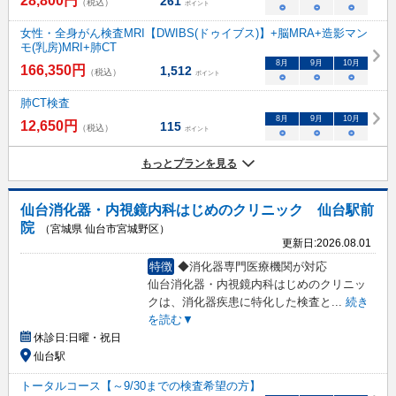
28,800
円
261
（税込）
ポイント
○
○
○
女性・全身がん検査MRI【DWIBS(ドゥイブス)】+脳MRA+造影マン
モ(乳房)MRI+肺CT
8
月
9
月
10
月
166,350
円
1,512
（税込）
ポイント
○
○
○
肺CT検査
8
月
9
月
10
月
12,650
円
115
（税込）
ポイント
○
○
○
もっとプランを見る
仙台消化器・内視鏡内科はじめのクリニック 仙台駅前
院
（宮城県 仙台市宮城野区）
更新日:
2026.08.01
特徴
◆消化器専門医療機関が対応
仙台消化器・内視鏡内科はじめのクリニッ
クは、消化器疾患に特化した検査と
...
続き
を読む▼
休診日:
日曜・祝日
仙台駅
トータルコース【～9/30までの検査希望の方】