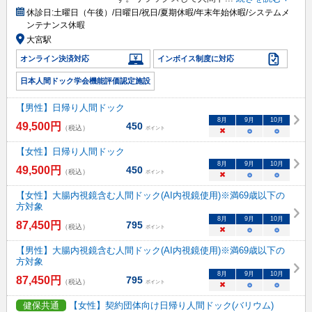
休診日:
土曜日（午後）/日曜日/祝日/夏期休暇/年末年始休暇/システムメ
ンテナンス休暇
大宮駅
オンライン決済対応
インボイス制度に対応
日本人間ドック学会機能評価認定施設
【男性】日帰り人間ドック
8
月
9
月
10
月
49,500
円
450
（税込）
ポイント
×
○
○
【女性】日帰り人間ドック
8
月
9
月
10
月
49,500
円
450
（税込）
ポイント
×
○
○
【女性】大腸内視鏡含む人間ドック(AI内視鏡使用)※満69歳以下の
方対象
8
月
9
月
10
月
87,450
円
795
（税込）
ポイント
×
○
○
【男性】大腸内視鏡含む人間ドック(AI内視鏡使用)※満69歳以下の
方対象
8
月
9
月
10
月
87,450
円
795
（税込）
ポイント
×
○
○
健保共通
【女性】契約団体向け日帰り人間ドック(バリウム)