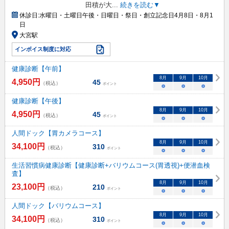
田積が大
...
続きを読む▼
休診日:
水曜日・土曜日午後・日曜日・祭日・創立記念日4月8日・8月1
日
大宮駅
インボイス制度に対応
健康診断【午前】
8
月
9
月
10
月
4,950
円
45
（税込）
ポイント
○
○
○
健康診断【午後】
8
月
9
月
10
月
4,950
円
45
（税込）
ポイント
○
○
○
人間ドック【胃カメラコース】
8
月
9
月
10
月
34,100
円
310
（税込）
ポイント
○
○
○
生活習慣病健康診断【健康診断+バリウムコース(胃透視)+便潜血検
査】
8
月
9
月
10
月
23,100
円
210
（税込）
ポイント
○
○
○
人間ドック【バリウムコース】
8
月
9
月
10
月
34,100
円
310
（税込）
ポイント
○
○
○