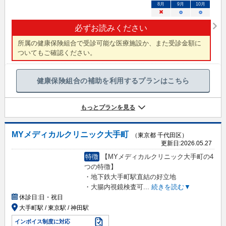
8
月
9
月
10
月
×
○
○
必ずお読みください
所属の健康保険組合で受診可能な医療施設か、また受診金額に
ついてもご確認ください。
健康保険組合の補助を利用するプランはこちら
もっとプランを見る
MYメディカルクリニック大手町
（東京都 千代田区）
更新日:
2026.05.27
特徴
【MYメディカルクリニック大手町の4
つの特徴】
・地下鉄大手町駅直結の好立地
・大腸内視鏡検査可
...
続きを読む▼
休診日:
日・祝日
大手町駅 / 東京駅 / 神田駅
インボイス制度に対応