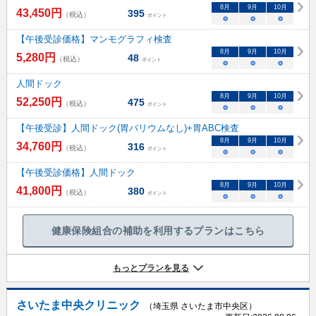
8
月
9
月
10
月
43,450
円
395
（税込）
ポイント
○
○
○
【午後受診価格】マンモグラフィ検査
8
月
9
月
10
月
5,280
円
48
（税込）
ポイント
○
○
○
人間ドック
8
月
9
月
10
月
52,250
円
475
（税込）
ポイント
○
○
○
【午後受診】人間ドック(胃バリウムなし)+胃ABC検査
8
月
9
月
10
月
34,760
円
316
（税込）
ポイント
○
○
○
【午後受診価格】人間ドック
8
月
9
月
10
月
41,800
円
380
（税込）
ポイント
○
○
○
健康保険組合の補助を利用するプランはこちら
もっとプランを見る
さいたま中央クリニック
（埼玉県 さいたま市中央区）