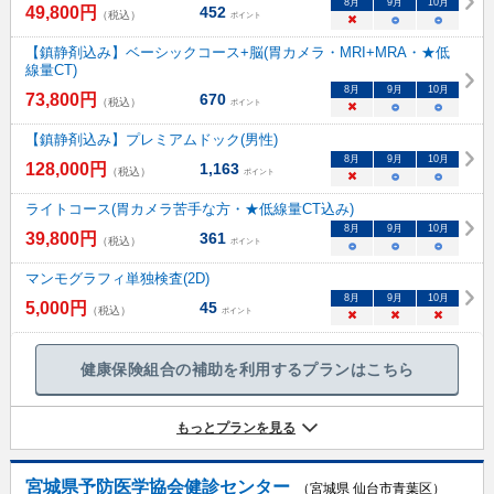
8
月
9
月
10
月
49,800
円
452
（税込）
ポイント
×
○
○
【鎮静剤込み】ベーシックコース+脳(胃カメラ・MRI+MRA・★低
線量CT)
8
月
9
月
10
月
73,800
円
670
（税込）
ポイント
×
○
○
【鎮静剤込み】プレミアムドック(男性)
8
月
9
月
10
月
128,000
円
1,163
（税込）
ポイント
×
○
○
ライトコース(胃カメラ苦手な方・★低線量CT込み)
8
月
9
月
10
月
39,800
円
361
（税込）
ポイント
○
○
○
マンモグラフィ単独検査(2D)
8
月
9
月
10
月
5,000
円
45
（税込）
ポイント
×
×
×
健康保険組合の補助を利用するプランはこちら
もっとプランを見る
宮城県予防医学協会健診センター
（宮城県 仙台市青葉区）