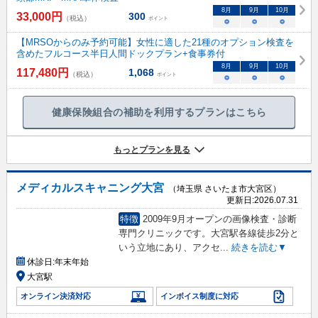
8
月
9
月
10
月
33,000
円
300
（税込）
ポイント
○
○
○
【MRSOからのみ予約可能】女性に適した21種のオプション検査を
含めたフルコース半日人間ドックプラン+食事券付
8
月
9
月
10
月
117,480
円
1,068
（税込）
ポイント
○
○
○
健康保険組合の補助を利用するプランはこちら
もっとプランを見る
メディカルスキャニング大宮
（埼玉県 さいたま市大宮区）
更新日:
2026.07.31
特徴
2009年9月オープンの画像検査・診断
専門クリニックです。大宮駅各線徒歩2分と
いう立地にあり、アクセ
...
続きを読む▼
休診日:
年末年始
大宮駅
オンライン決済対応
インボイス制度に対応