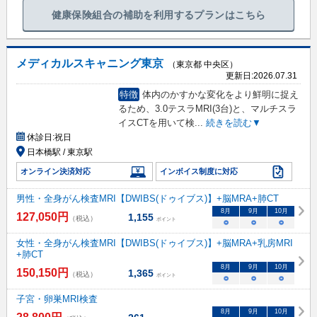
健康保険組合の補助を利用するプランはこちら
メディカルスキャニング東京
（東京都 中央区）
更新日:
2026.07.31
特徴
体内のかすかな変化をより鮮明に捉え
るため、3.0テスラMRI(3台)と、マルチスラ
イスCTを用いて検
...
続きを読む▼
休診日:
祝日
日本橋駅 / 東京駅
オンライン決済対応
インボイス制度に対応
男性・全身がん検査MRI【DWIBS(ドゥイブス)】+脳MRA+肺CT
8
月
9
月
10
月
127,050
円
1,155
（税込）
ポイント
○
○
○
女性・全身がん検査MRI【DWIBS(ドゥイブス)】+脳MRA+乳房MRI
+肺CT
8
月
9
月
10
月
150,150
円
1,365
（税込）
ポイント
○
○
○
子宮・卵巣MRI検査
8
月
9
月
10
月