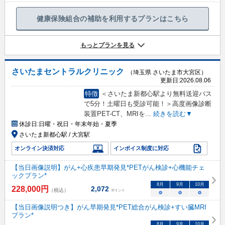
健康保険組合の補助を利用するプランはこちら
もっとプランを見る
さいたまセントラルクリニック
（埼玉県 さいたま市大宮区）
更新日:
2026.08.06
特徴
＜さいたま新都心駅より無料送迎バス
で5分！土曜日も受診可能！＞高度画像診断
装置PET-CT、MRIを
...
続きを読む▼
休診日:
日曜・祝日・年末年始・夏季
さいたま新都心駅 / 大宮駅
オンライン決済対応
インボイス制度に対応
【当日画像説明】がん+心疾患早期発見*PETがん検診+心機能チェ
ックプラン*
8
月
9
月
10
月
228,000
円
2,072
（税込）
ポイント
○
○
○
【当日画像説明つき】がん早期発見*PET総合がん検診+すい臓MRI
プラン*
8
月
9
月
10
月