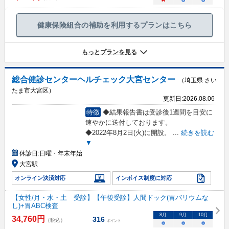
×
○
○
健康保険組合の補助を利用するプランはこちら
もっとプランを見る
総合健診センターヘルチェック大宮センター
（埼玉県 さい
たま市大宮区）
更新日:
2026.08.06
特徴
◆結果報告書は受診後1週間を目安に
速やかに送付しております。
◆2022年8月2日(火)に開設。
...
続きを読む
▼
休診日:
日曜・年末年始
大宮駅
オンライン決済対応
インボイス制度に対応
【女性/月・水・土 受診】【午後受診】人間ドック(胃バリウムな
し)+胃ABC検査
8
月
9
月
10
月
34,760
円
316
（税込）
ポイント
○
○
○