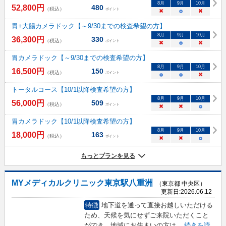
8
月
9
月
10
月
52,800
円
480
（税込）
ポイント
×
○
×
胃+大腸カメラドック【～9/30までの検査希望の方】
8
月
9
月
10
月
36,300
円
330
（税込）
ポイント
×
○
×
胃カメラドック【～9/30までの検査希望の方】
8
月
9
月
10
月
16,500
円
150
（税込）
ポイント
○
○
×
トータルコース【10/1以降検査希望の方】
8
月
9
月
10
月
56,000
円
509
（税込）
ポイント
×
×
○
胃カメラドック【10/1以降検査希望の方】
8
月
9
月
10
月
18,000
円
163
（税込）
ポイント
×
×
○
もっとプランを見る
MYメディカルクリニック東京駅八重洲
（東京都 中央区）
更新日:
2026.06.12
特徴
地下道を通って直接お越しいただける
ため、天候を気にせずご来院いただくこと
ができ、地域にお住まいの方は
...
続きを読