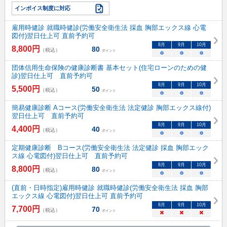
インボイス制度に対応
雇用時健診 就職時健診(労働安全衛生法 採血 胸部エックス線 心電
図付)翌日仕上可 直前予約可
8
月
9
月
10
月
8,800
円
80
（税込）
ポイント
○
○
○
団体信用生命保険の健康診断書 基本セット(住宅ローンのための健
診)翌日仕上可 直前予約可
8
月
9
月
10
月
5,500
円
50
（税込）
ポイント
○
○
○
簡易健康診断 Aコース(労働安全衛生法 法定健診 胸部エックス線付)
翌日仕上可 直前予約可
8
月
9
月
10
月
4,400
円
40
（税込）
ポイント
○
○
○
定期健康診断 Bコース(労働安全衛生法 法定健診 採血 胸部エック
ス線 心電図付)翌日仕上可 直前予約可
8
月
9
月
10
月
8,800
円
80
（税込）
ポイント
○
○
○
(直前・日時指定)雇用時健診 就職時健診(労働安全衛生法 採血 胸部
エックス線 心電図付)翌日仕上可 直前予約可
8
月
9
月
10
月
7,700
円
70
（税込）
ポイント
×
×
×