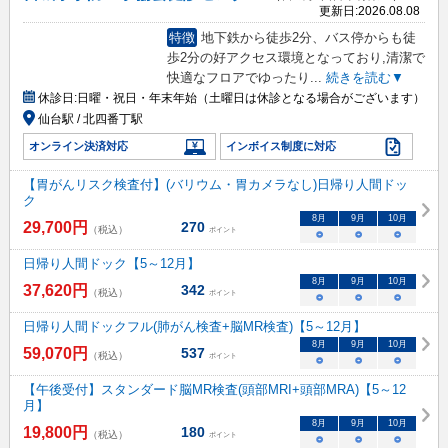
更新日:
2026.08.08
特徴
地下鉄から徒歩2分、バス停からも徒
歩2分の好アクセス環境となっており,清潔で
快適なフロアでゆったり
...
続きを読む▼
休診日:
日曜・祝日・年末年始（土曜日は休診となる場合がございます）
仙台駅 / 北四番丁駅
オンライン決済対応
インボイス制度に対応
【胃がんリスク検査付】(バリウム・胃カメラなし)日帰り人間ドッ
ク
8
月
9
月
10
月
29,700
円
270
（税込）
ポイント
○
○
○
日帰り人間ドック【5～12月】
8
月
9
月
10
月
37,620
円
342
（税込）
ポイント
○
○
○
日帰り人間ドックフル(肺がん検査+脳MR検査)【5～12月】
8
月
9
月
10
月
59,070
円
537
（税込）
ポイント
○
○
○
【午後受付】スタンダード脳MR検査(頭部MRI+頭部MRA)【5～12
月】
8
月
9
月
10
月
19,800
円
180
（税込）
ポイント
○
○
○