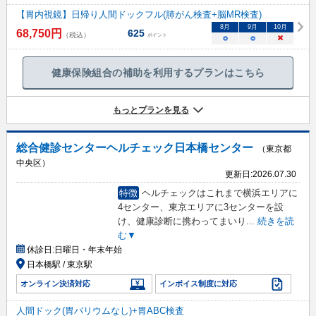
【胃内視鏡】日帰り人間ドックフル(肺がん検査+脳MR検査)
8
月
9
月
10
月
68,750
円
625
（税込）
ポイント
○
○
×
健康保険組合の補助を利用するプランはこちら
もっとプランを見る
総合健診センターヘルチェック日本橋センター
（東京都
中央区）
更新日:
2026.07.30
特徴
ヘルチェックはこれまで横浜エリアに
4センター、東京エリアに3センターを設
け、健康診断に携わってまいり
...
続きを読
む▼
休診日:
日曜日・年末年始
日本橋駅 / 東京駅
オンライン決済対応
インボイス制度に対応
人間ドック(胃バリウムなし)+胃ABC検査