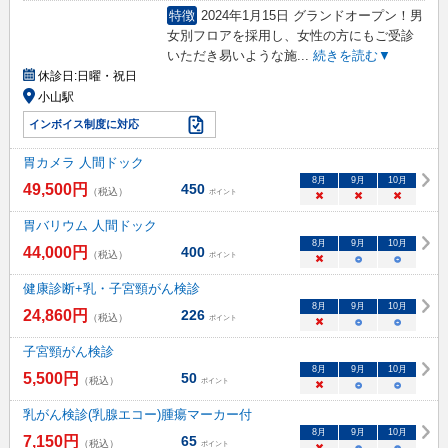
特徴
2024年1月15日 グランドオープン！男
女別フロアを採用し、女性の方にもご受診
いただき易いような施
...
続きを読む▼
休診日:
日曜・祝日
小山駅
インボイス制度に対応
胃カメラ 人間ドック
8
月
9
月
10
月
49,500
円
450
（税込）
ポイント
×
×
×
胃バリウム 人間ドック
8
月
9
月
10
月
44,000
円
400
（税込）
ポイント
×
○
○
健康診断+乳・子宮頸がん検診
8
月
9
月
10
月
24,860
円
226
（税込）
ポイント
×
○
○
子宮頸がん検診
8
月
9
月
10
月
5,500
円
50
（税込）
ポイント
×
○
○
乳がん検診(乳腺エコー)腫瘍マーカー付
8
月
9
月
10
月
7,150
円
65
（税込）
ポイント