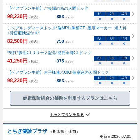
【ペアプラン午前】ご夫婦の為の人間ドック
8
月
9
月
10
月
98,230
円
893
（税込）
ポイント
○
○
○
シンプルレディースドック*脳MRI+胸部CT+腫瘍マーカー+婦人科
+骨密度検査付き*
8
月
9
月
10
月
82,500
円
750
（税込）
ポイント
○
○
○
*男性*腹部CTリリース記念!簡易全身CTドック
8
月
9
月
10
月
41,250
円
375
（税込）
ポイント
○
○
○
【ペアプラン午前】お子様連れOK!!個室込の人間ドック
8
月
9
月
10
月
98,230
円
893
（税込）
ポイント
○
○
○
健康保険組合の補助を利用するプランはこちら
もっとプランを見る
とちぎ健診プラザ
（栃木県 小山市）
更新日:
2026.07.31