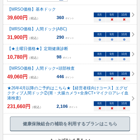
【MRSO価格】基本ドック
8
月
9
月
10
月
39,600
円
360
（税込）
ポイント
○
×
×
【MRSO価格】人間ドック(ABC)
8
月
9
月
10
月
31,900
円
290
（税込）
ポイント
○
○
○
【★土曜日価格★】定期健康診断
8
月
9
月
10
月
10,780
円
98
（税込）
ポイント
○
○
○
【MRSO価格】人間ドック+頭部検査
8
月
9
月
10
月
49,060
円
446
（税込）
ポイント
○
×
×
★26年4月以降のご予約はこちら★【経営者様向けコース】エグゼ
クティブ人間ドック②(胃・大腸カメラ+全身CT+マイクロアレイ血
液検査)
8
月
9
月
10
月
231,660
円
2,106
（税込）
ポイント
×
×
×
健康保険組合の補助を利用するプランはこちら