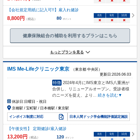
×
×
×
【会社規定用紙に記入可!!】雇入れ健診
8
月
9
月
10
月
8,800
円
80
（税込）
ポイント
×
×
×
健康保険組合の補助を利用するプランはこちら
もっとプランを見る
IMS Me-Lifeクリニック東京
（東京都 中央区）
更新日:
2026.06.03
特徴
2024年4月にIMS東京とIMS八重洲が
合併し、リニューアルオープン。受診者様
のニーズを捉え、より
...
続きを読む▼
休診日:
日曜日・祝日
京橋駅 / 宝町駅 / 日本橋駅 / 東京駅
インボイス制度に対応
日本人間ドック学会機能評価認定施設
【午後女性】 定期健診/雇入健診
8
月
9
月
10
月
13,200
円
120
（税込）
ポイント
○
○
○