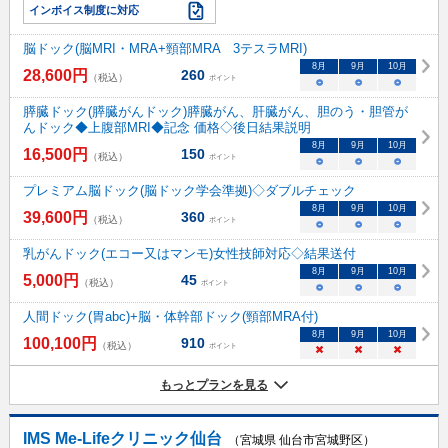
インボイス制度に対応
脳ドック(脳MRI・MRA+頸部MRA 3テスラMRI)
8
月
9
月
10
月
28,600
円
260
（税込）
ポイント
○
○
○
膵臓ドック(膵臓がんドック)膵臓がん、肝臓がん、胆のう・胆管が
んドック◆上腹部MRI◆記念 価格◇後日結果説明
8
月
9
月
10
月
16,500
円
150
（税込）
ポイント
○
○
○
プレミアム脳ドック(脳ドック学会準拠)◇ダブルチェック
8
月
9
月
10
月
39,600
円
360
（税込）
ポイント
○
○
○
乳がんドック(エコー又はマンモ)女性技師対応◇結果送付
8
月
9
月
10
月
5,000
円
45
（税込）
ポイント
○
○
○
人間ドック(胃abc)+脳・体幹部ドック(頸部MRA付)
8
月
9
月
10
月
100,100
円
910
（税込）
ポイント
×
×
×
もっとプランを見る
IMS Me-Lifeクリニック仙台
（宮城県 仙台市宮城野区）