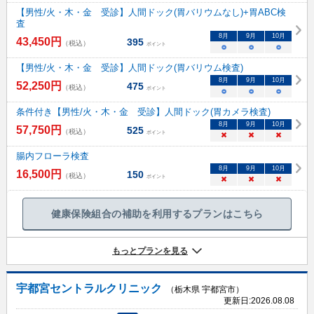
【男性/火・木・金 受診】人間ドック(胃バリウムなし)+胃ABC検
査
8
月
9
月
10
月
43,450
円
395
（税込）
ポイント
○
○
○
【男性/火・木・金 受診】人間ドック(胃バリウム検査)
8
月
9
月
10
月
52,250
円
475
（税込）
ポイント
○
○
○
条件付き【男性/火・木・金 受診】人間ドック(胃カメラ検査)
8
月
9
月
10
月
57,750
円
525
（税込）
ポイント
×
×
×
腸内フローラ検査
8
月
9
月
10
月
16,500
円
150
（税込）
ポイント
×
×
×
健康保険組合の補助を利用するプランはこちら
もっとプランを見る
宇都宮セントラルクリニック
（栃木県 宇都宮市）
更新日:
2026.08.08