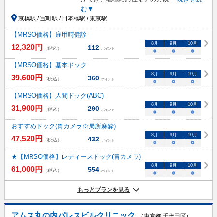
む▼
京橋駅 / 宝町駅 / 日本橋駅 / 東京駅
【MRSO価格】雇用時健診
8
月
9
月
10
月
12,320
円
112
（税込）
ポイント
○
○
○
【MRSO価格】基本ドック
8
月
9
月
10
月
39,600
円
360
（税込）
ポイント
○
○
○
【MRSO価格】人間ドック(ABC)
8
月
9
月
10
月
31,900
円
290
（税込）
ポイント
○
○
○
おすすめドック(胃カメラ※局所麻酔)
8
月
9
月
10
月
47,520
円
432
（税込）
ポイント
○
○
○
★【MRSO価格】レディースドック(胃カメラ)
8
月
9
月
10
月
61,000
円
554
（税込）
ポイント
○
○
○
もっとプランを見る
アムス丸の内パレスビルクリニック
（東京都 千代田区）