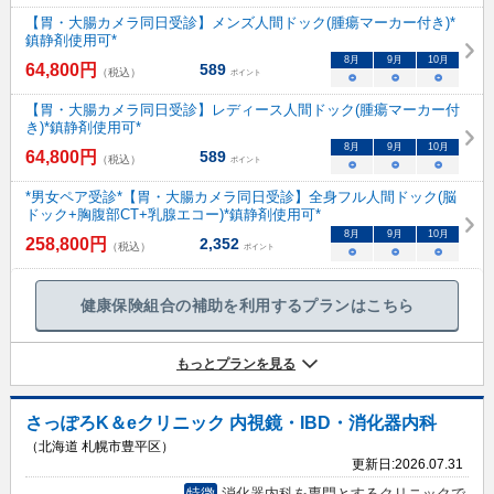
【胃・大腸カメラ同日受診】メンズ人間ドック(腫瘍マーカー付き)*
鎮静剤使用可*
8
月
9
月
10
月
64,800
円
589
（税込）
ポイント
○
○
○
【胃・大腸カメラ同日受診】レディース人間ドック(腫瘍マーカー付
き)*鎮静剤使用可*
8
月
9
月
10
月
64,800
円
589
（税込）
ポイント
○
○
○
*男女ペア受診*【胃・大腸カメラ同日受診】全身フル人間ドック(脳
ドック+胸腹部CT+乳腺エコー)*鎮静剤使用可*
8
月
9
月
10
月
258,800
円
2,352
（税込）
ポイント
○
○
○
健康保険組合の補助を利用するプランはこちら
もっとプランを見る
さっぽろK＆eクリニック 内視鏡・IBD・消化器内科
（北海道 札幌市豊平区）
更新日:
2026.07.31
特徴
消化器内科を専門とするクリニックで