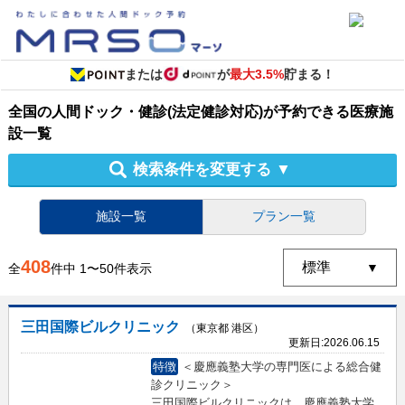
または
が
最大3.5%
貯まる！
全国
の
人間ドック・健診
(法定健診対応)
が予約できる
医療施
設
一覧
検索条件を変更する
▼
施設一覧
プラン一覧
408
全
件中
1
〜
50
件表示
三田国際ビルクリニック
（東京都 港区）
更新日:
2026.06.15
特徴
＜慶應義塾大学の専門医による総合健
診クリニック＞
三田国際ビルクリニックは、慶應義塾大学