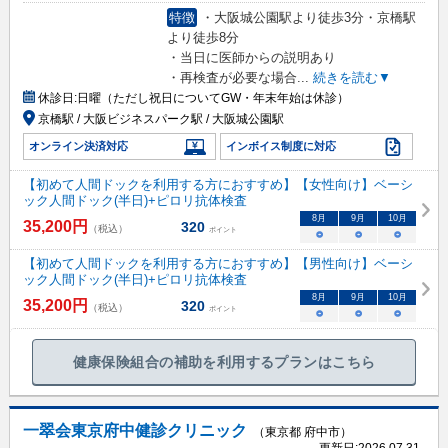
特徴
・大阪城公園駅より徒歩3分・京橋駅
より徒歩8分
・当日に医師からの説明あり
・再検査が必要な場合
...
続きを読む▼
休診日:
日曜（ただし祝日についてGW・年末年始は休診）
京橋駅 / 大阪ビジネスパーク駅 / 大阪城公園駅
オンライン決済対応
インボイス制度に対応
【初めて人間ドックを利用する方におすすめ】【女性向け】ベーシ
ック人間ドック(半日)+ピロリ抗体検査
8
月
9
月
10
月
35,200
円
320
（税込）
ポイント
○
○
○
【初めて人間ドックを利用する方におすすめ】【男性向け】ベーシ
ック人間ドック(半日)+ピロリ抗体検査
8
月
9
月
10
月
35,200
円
320
（税込）
ポイント
○
○
○
健康保険組合の補助を利用するプランはこちら
一翠会東京府中健診クリニック
（東京都 府中市）
更新日:
2026.07.31