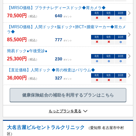
【MRSO価格】プラチナレディースドック◆胃カメラ◆
8
月
9
月
10
月
70,500
円
640
（税込）
ポイント
×
×
○
【MRSO価格】人間ドック+脳ドック+肺CT+腫瘍マーカー◆胃カメ
ラ◆
8
月
9
月
10
月
85,500
円
777
（税込）
ポイント
×
×
○
簡易ドック●午後受診●
8
月
9
月
10
月
25,300
円
230
（税込）
ポイント
○
○
○
【直近価格】人間ドック ◆胃の検査はバリウム◆
8
月
9
月
10
月
36,000
円
327
（税込）
ポイント
×
×
×
健康保険組合の補助を利用するプランはこちら
もっとプランを見る
大名古屋ビルセントラルクリニック
（愛知県 名古屋市中村
区）