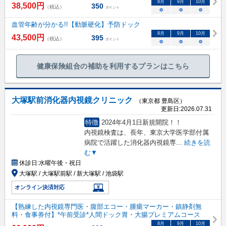
8
月
9
月
10
月
38,500
円
350
（税込）
ポイント
○
○
○
血管年齢が分かる!!【動脈硬化】予防ドック
8
月
9
月
10
月
43,500
円
395
（税込）
ポイント
○
○
○
健康保険組合の補助を利用するプランはこちら
大塚駅前消化器内視鏡クリニック
（東京都 豊島区）
更新日:
2026.07.31
特徴
2024年4月1日新規開院！！
内視鏡検査は、長年、東京大学医学部付属
病院で活躍した消化器内視鏡専
...
続きを読
む▼
休診日:
水曜午後・祝日
大塚駅 / 大塚駅前駅 / 新大塚駅 / 池袋駅
オンライン決済対応
【熟練した内視鏡専門医・腹部エコー・腫瘍マーカー・鎮静剤無
料・食事券付】*午前受診*人間ドック胃・大腸プレミアムコース
8
月
9
月
10
月