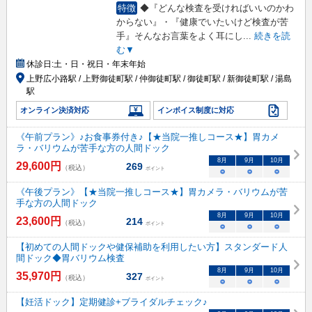
特徴
◆『どんな検査を受ければいいのかわ
からない』・『健康でいたいけど検査が苦
手』そんなお言葉をよく耳にし
...
続きを読
む▼
休診日:
土・日・祝日・年末年始
上野広小路駅 / 上野御徒町駅 / 仲御徒町駅 / 御徒町駅 / 新御徒町駅 / 湯島
駅
オンライン決済対応
インボイス制度に対応
《午前プラン》♪お食事券付き♪【★当院一推しコース★】胃カメ
ラ・バリウムが苦手な方の人間ドック
8
月
9
月
10
月
29,600
円
269
（税込）
ポイント
○
○
○
《午後プラン》【★当院一推しコース★】胃カメラ・バリウムが苦
手な方の人間ドック
8
月
9
月
10
月
23,600
円
214
（税込）
ポイント
○
○
○
【初めての人間ドックや健保補助を利用したい方】スタンダード人
間ドック◆胃バリウム検査
8
月
9
月
10
月
35,970
円
327
（税込）
ポイント
○
○
○
【妊活ドック】定期健診+ブライダルチェック♪