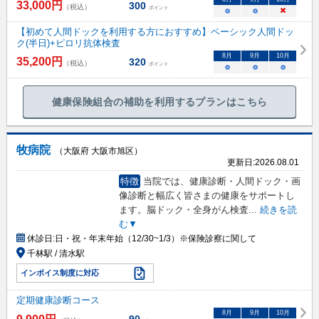
33,000
円
300
（税込）
ポイント
○
○
×
【初めて人間ドックを利用する方におすすめ】ベーシック人間ドッ
ク(半日)+ピロリ抗体検査
8
月
9
月
10
月
35,200
円
320
（税込）
ポイント
○
○
○
健康保険組合の補助を利用するプランはこちら
牧病院
（大阪府 大阪市旭区）
更新日:
2026.08.01
特徴
当院では、健康診断・人間ドック・画
像診断と幅広く皆さまの健康をサポートし
ます。脳ドック・全身がん検査
...
続きを読
む▼
休診日:
日・祝・年末年始（12/30~1/3）※保険診察に関して
千林駅 / 清水駅
インボイス制度に対応
定期健康診断コース
8
月
9
月
10
月