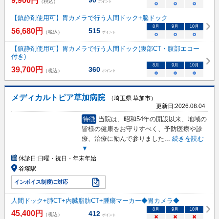
9,900
円
90
（税込）
ポイント
○
○
○
【鎮静剤使用可】胃カメラで行う人間ドック+脳ドック
8
月
9
月
10
月
56,680
円
515
（税込）
ポイント
○
○
○
【鎮静剤使用可】胃カメラで行う人間ドック(腹部CT・腹部エコー
付き)
8
月
9
月
10
月
39,700
円
360
（税込）
ポイント
○
○
○
メディカルトピア草加病院
（埼玉県 草加市）
更新日:
2026.08.04
特徴
当院は、昭和54年の開設以来、地域の
皆様の健康をお守りすべく、予防医療や診
療、治療に励んで参りました
...
続きを読む
▼
休診日:
日曜・祝日・年末年始
谷塚駅
インボイス制度に対応
人間ドック+肺CT+内臓脂肪CT+腫瘍マーカー◆胃カメラ◆
8
月
9
月
10
月
45,400
円
412
（税込）
ポイント
×
×
×