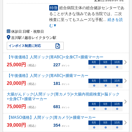
特徴
総合病院主体の総合健診センターであ
ることが大きな強みである当院では、二次
検査に至ってもスムーズな手配
...
続きを読
む▼
休診日:
日曜・祝祭日
吉川駅 / 越谷レイクタウン駅
インボイス制度に対応
【午後価格】人間ドック(胃ABC)+全身CT+腫瘍マーカー
8
月
9
月
10
月
25,000
円
227
（税込）
ポイント
○
○
○
【午後価格】人間ドック(胃ABC)+腫瘍マーカー
8
月
9
月
10
月
20,000
円
181
（税込）
ポイント
○
○
○
大腸がんドック(人間ドック(胃カメラ)+大腸内視鏡検査)+脳ドック
+全身CT+腫瘍マーカー
8
月
9
月
10
月
75,000
円
681
（税込）
ポイント
○
○
○
【MASO価格】人間ドック(胃カメラ)+腫瘍マーカー
8
月
9
月
10
月
39,000
円
354
（税込）
ポイント
○
○
○