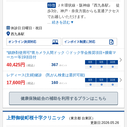
特徴
ＪＲ環状線・阪神線『西九条駅』 徒
歩3分。神戸・奈良方面からも直通アクセス
でお越しいただけます。
...
続きを読む▼
休診日:
日曜日・祝日
西九条駅
オンライン決済対応
インボイス制度に対応
*鎮静剤使用可*胃カメラ人間ドック ◇ドック学会推奨項目+腫瘍マ
ーカー等19項目付
8
月
9
月
10
月
40,425
円
367
（税込）
ポイント
○
○
○
レディース(主婦)健診 (乳がん検査は選択可能)
8
月
9
月
10
月
17,600
円
160
（税込）
ポイント
○
○
○
健康保険組合の補助を利用するプランはこちら
上野御徒町桜十字クリニック
（東京都 台東区）
更新日:
2026.05.26