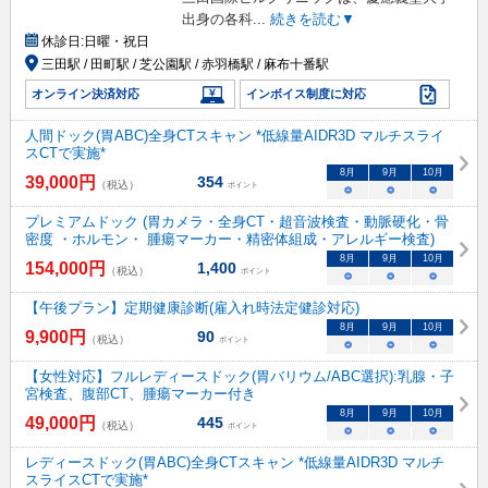
出身の各科
...
続きを読む▼
休診日:
日曜・祝日
三田駅 / 田町駅 / 芝公園駅 / 赤羽橋駅 / 麻布十番駅
オンライン決済対応
インボイス制度に対応
人間ドック(胃ABC)全身CTスキャン *低線量AIDR3D マルチスライ
スCTで実施*
8
月
9
月
10
月
39,000
円
354
（税込）
ポイント
○
○
○
プレミアムドック (胃カメラ・全身CT・超音波検査・動脈硬化・骨
密度 ・ホルモン・ 腫瘍マーカー・精密体組成・アレルギー検査)
8
月
9
月
10
月
154,000
円
1,400
（税込）
ポイント
○
○
○
【午後プラン】定期健康診断(雇入れ時法定健診対応)
8
月
9
月
10
月
9,900
円
90
（税込）
ポイント
○
○
○
【女性対応】フルレディースドック(胃バリウム/ABC選択):乳腺・子
宮検査、腹部CT、腫瘍マーカー付き
8
月
9
月
10
月
49,000
円
445
（税込）
ポイント
○
○
○
レディースドック(胃ABC)全身CTスキャン *低線量AIDR3D マルチ
スライスCTで実施*