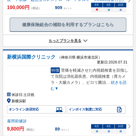
8
月
9
月
10
月
100,000
円
909
（税込）
ポイント
×
○
○
健康保険組合の補助を利用するプランはこちら
もっとプランを見る
新横浜国際クリニック
（神奈川県 横浜市港北区）
更新日:
2026.07.31
特徴
苦痛を軽減させた内視鏡検査を目指し
て当院は消化器疾患、内視鏡検査（胃カメ
ラ・大腸カメラ）、ピロリ菌治
...
続きを読
む▼
休診日:
土日祝
新横浜駅
オンライン決済対応
インボイス制度に対応
雇用前健診
8
月
9
月
10
月
9,800
円
89
（税込）
ポイント
○
○
○