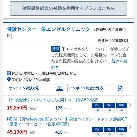
健康保険組合の補助を利用するプランはこちら
健診センター 栄エンゼルクリニック
（愛知県 名古屋市中
区）
更新日:
2026.08.01
特徴
栄エンゼルクリニックは、地域に根ざ
した医療機関として、お客様のニーズに合
わせた医療の提供を心掛けてい
...
続きを読
む▼
休診日:
水曜日・土曜日午後/日曜日/祝日
栄町駅 / 栄駅 / 矢場町駅
オンライン決済対応
インボイス制度に対応
【午後受診】バリウムなし!人間ドック(胃ABC検査)
8
月
9
月
10
月
19,250
円
175
（税込）
ポイント
○
○
○
NEW!【男性特有の心配をカバー】男性ハイグレードドック(胸部CT
+腫瘍マーカーセット+血液40項目)
8
月
9
月
10
月
45,100
円
410
（税込）
ポイント
○
○
○