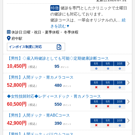
特徴
健診を専門としたクリニックで土曜日
の健診にも対応しております。
健診コースは、一翠会オリジナルの人
...
続
きを読む▼
休診日:
日曜・祝日・夏季休暇・ 冬季休暇
府中駅
インボイス制度に対応
【男性】◇雇入時健診としても可能◇定期健康診断コース
8
月
9
月
10
月
10,450
円
95
（税込）
ポイント
○
○
○
【男性】人間ドック・胃カメラコース
8
月
9
月
10
月
52,800
円
480
（税込）
ポイント
×
×
○
◆女性技師対応◆レディースドック・胃カメラコース
8
月
9
月
10
月
60,500
円
550
（税込）
ポイント
×
×
○
【男性】人間ドック・胃ABCコース
8
月
9
月
10
月
42,900
円
390
（税込）
ポイント
×
×
○
【男性】人間ドック・バリウムコース