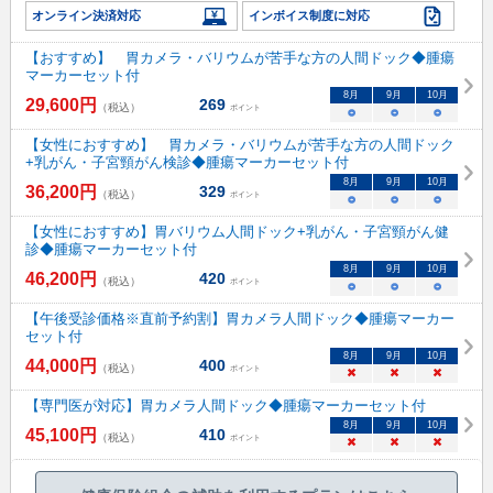
オンライン決済対応
インボイス制度に対応
【おすすめ】 胃カメラ・バリウムが苦手な方の人間ドック◆腫瘍
マーカーセット付
8
月
9
月
10
月
29,600
円
269
（税込）
ポイント
○
○
○
【女性におすすめ】 胃カメラ・バリウムが苦手な方の人間ドック
+乳がん・子宮頸がん検診◆腫瘍マーカーセット付
8
月
9
月
10
月
36,200
円
329
（税込）
ポイント
○
○
○
【女性におすすめ】胃バリウム人間ドック+乳がん・子宮頸がん健
診◆腫瘍マーカーセット付
8
月
9
月
10
月
46,200
円
420
（税込）
ポイント
○
○
○
【午後受診価格※直前予約割】胃カメラ人間ドック◆腫瘍マーカー
セット付
8
月
9
月
10
月
44,000
円
400
（税込）
ポイント
×
×
×
【専門医が対応】胃カメラ人間ドック◆腫瘍マーカーセット付
8
月
9
月
10
月
45,100
円
410
（税込）
ポイント
×
×
×