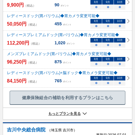
8
月
9
月
10
月
9,900
円
90
（税込）
ポイント
○
○
○
レディースドック(胃バリウム)◆胃カメラ変更可能◆
8
月
9
月
10
月
50,050
円
455
（税込）
ポイント
○
○
○
レディースプレミアムドック(胃バリウム)◆胃カメラ変更可能◆
8
月
9
月
10
月
112,200
円
1,020
（税込）
ポイント
○
○
○
メンズプレミアムドック(胃バリウム)◆胃カメラ変更可能◆
8
月
9
月
10
月
96,250
円
875
（税込）
ポイント
○
○
○
レディースドック(胃バリウム)+脳ドック◆胃カメラ変更可能◆
8
月
9
月
10
月
84,150
円
765
（税込）
ポイント
○
○
○
健康保険組合の補助を利用するプランはこちら
もっとプランを見る
吉川中央総合病院
（埼玉県 吉川市）
更新日:
2026.07.01