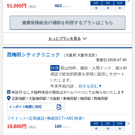
8
月
9
月
10
月
51,000
円
463
（税込）
ポイント
○
○
○
健康保険組合の補助を利用するプランはこちら
もっとプランを見る
西梅田シティクリニック
（大阪府 大阪市北区）
更新日:
2026.07.30
特徴
院は内科、健診・人間ドック、婦人科
併設で総合的医療を皆様に提供しサポート
いたします。
年末年始の診
...
続きを読む▼
休診日:
なし※臨時休診の場合はホームページにてお知らせいたします
北新地駅 / 大阪梅田駅 / 大阪駅 / 東梅田駅 / 梅田駅 / 西梅田駅
インボイス制度に対応
プチドック<定期健診+胸腹部CT+ABC検査>
8
月
9
月
10
月
19,800
円
180
（税込）
ポイント
○
○
○