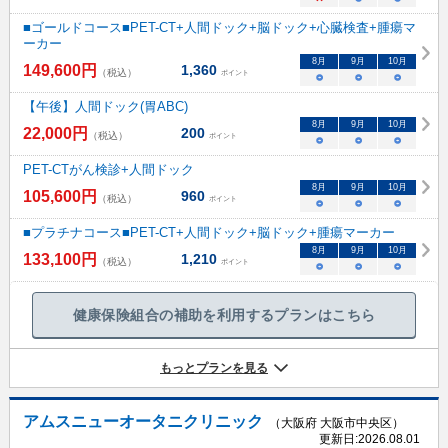
■ゴールドコース■PET-CT+人間ドック+脳ドック+心臓検査+腫瘍マ
ーカー
8
月
9
月
10
月
149,600
円
1,360
（税込）
ポイント
○
○
○
【午後】人間ドック(胃ABC)
8
月
9
月
10
月
22,000
円
200
（税込）
ポイント
○
○
○
PET-CTがん検診+人間ドック
8
月
9
月
10
月
105,600
円
960
（税込）
ポイント
○
○
○
■プラチナコース■PET-CT+人間ドック+脳ドック+腫瘍マーカー
8
月
9
月
10
月
133,100
円
1,210
（税込）
ポイント
○
○
○
健康保険組合の補助を利用するプランはこちら
もっとプランを見る
アムスニューオータニクリニック
（大阪府 大阪市中央区）
更新日:
2026.08.01