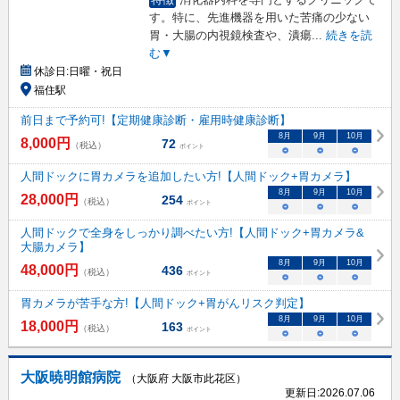
す。特に、先進機器を用いた苦痛の少ない
胃・大腸の内視鏡検査や、潰瘍
...
続きを読
む▼
休診日:
日曜・祝日
福住駅
前日まで予約可!【定期健康診断・雇用時健康診断】
8
月
9
月
10
月
8,000
円
72
（税込）
ポイント
○
○
○
人間ドックに胃カメラを追加したい方!【人間ドック+胃カメラ】
8
月
9
月
10
月
28,000
円
254
（税込）
ポイント
○
○
○
人間ドックで全身をしっかり調べたい方!【人間ドック+胃カメラ&
大腸カメラ】
8
月
9
月
10
月
48,000
円
436
（税込）
ポイント
○
○
○
胃カメラが苦手な方!【人間ドック+胃がんリスク判定】
8
月
9
月
10
月
18,000
円
163
（税込）
ポイント
○
○
○
大阪暁明館病院
（大阪府 大阪市此花区）
更新日:
2026.07.06