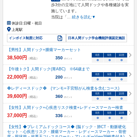
歩3分の立地にて人間ドックや各種健診を実
施しています。
当院は「
...
続きを読む▼
休診日:
日曜・祝日
上尾駅
インボイス制度に対応
日本人間ドック学会機能評価認定施設
【男性】人間ドック+腫瘍マーカーセット
8
月
9
月
10
月
38,500
円
350
（税込）
ポイント
○
○
○
【午後トク】人間ドック(胃ABC) ※64歳まで
8
月
9
月
10
月
22,000
円
200
（税込）
ポイント
○
○
○
❖レディースドック❖ (マンモ+子宮頸がん検査を含むコース)
8
月
9
月
10
月
39,600
円
360
（税込）
ポイント
○
○
○
【女性】人間ドック+心疾患リスク検査+レディースマーカー検査
8
月
9
月
10
月
37,000
円
336
（税込）
ポイント
○
○
○
【女性】◆プレミアムドックコース◆ (脳ドック・肺CT・動脈硬化
セット・心疾患リスク・腫瘍マーカー・レディースマーカー・骨密
度・甲状腺・超悪玉コレステロール・アレルギーView39検査付き)