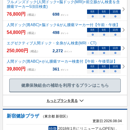
フルメンズドック(人間ドック+脳ドック(MRI)+前立腺がん検査を含
腫瘍マーカー5項目検査)
8
月
9
月
10
月
76,800
円
698
（税込）
ポイント
○
○
○
人間ドック(胃ABC)+脳ドック&がん腫瘍マーカー付【午前・午後】
8
月
9
月
10
月
54,800
円
498
（税込）
ポイント
○
○
○
エグゼクティブ人間ドック・全身がん検査(MRI・CT)
8
月
9
月
10
月
250,000
円
2,272
（税込）
ポイント
○
○
○
人間ドック(胃ABC)+がん腫瘍マーカー検査付【午前・午後受診】
8
月
9
月
10
月
39,800
円
361
（税込）
ポイント
○
○
○
健康保険組合の補助を利用するプランはこちら
もっとプランを見る
新宿健診プラザ
（東京都 新宿区）
更新日:
2026.08.04
特徴
2018年1月にリニューアルOPENし