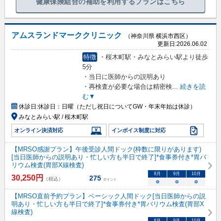
健康保険組合の補助を利用するプランはこちら
アムスランドマーククリニック
（神奈川県 横浜市西区）
更新日:
2026.06.02
特徴
・桜木町駅・みなとみらい駅より徒歩
5分
・当日に医師からの説明あり
・再検査が必要な場合は精密検
...
続きを読
む▼
休診日:
休診日：日曜（ただし祝日についてGW・年末年始は休診）
みなとみらい駅 / 桜木町駅
オンライン決済対応
インボイス制度に対応
【MRSO感謝プラン】午後受診人間ドック(枠数に限りがあります)
[当日医師からの説明あり・忙しい方も半日で終了]*食事券付き*胃バ
リウム検査(胃部X線検査)
8
月
9
月
10
月
30,250
円
275
（税込）
ポイント
○
○
○
【MRSO直前予約プラン】ベーシック人間ドック[当日医師からの説
明あり・忙しい方も半日で終了]*食事券付き*胃バリウム検査(胃部X
線検査)
8
月
9
月
10
月