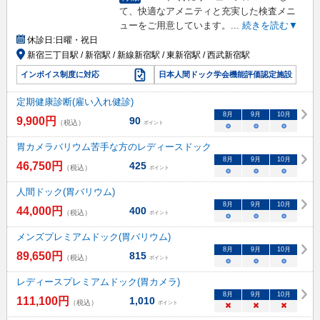
て、快適なアメニティと充実した検査メニ
ューをご用意しています。
...
続きを読む▼
休診日:
日曜・祝日
新宿三丁目駅 / 新宿駅 / 新線新宿駅 / 東新宿駅 / 西武新宿駅
インボイス制度に対応
日本人間ドック学会機能評価認定施設
定期健康診断(雇い入れ健診)
8
月
9
月
10
月
9,900
円
90
（税込）
ポイント
○
○
○
胃カメラバリウム苦手な方のレディースドック
8
月
9
月
10
月
46,750
円
425
（税込）
ポイント
○
○
○
人間ドック(胃バリウム)
8
月
9
月
10
月
44,000
円
400
（税込）
ポイント
○
○
○
メンズプレミアムドック(胃バリウム)
8
月
9
月
10
月
89,650
円
815
（税込）
ポイント
○
○
○
レディースプレミアムドック(胃カメラ)
8
月
9
月
10
月
111,100
円
1,010
（税込）
ポイント
×
×
×