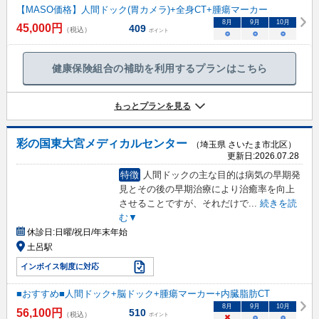
【MASO価格】人間ドック(胃カメラ)+全身CT+腫瘍マーカー
8
月
9
月
10
月
45,000
円
409
（税込）
ポイント
○
○
○
健康保険組合の補助を利用するプランはこちら
もっとプランを見る
彩の国東大宮メディカルセンター
（埼玉県 さいたま市北区）
更新日:
2026.07.28
特徴
人間ドックの主な目的は病気の早期発
見とその後の早期治療により治癒率を向上
させることですが、それだけで
...
続きを読
む▼
休診日:
日曜/祝日/年末年始
土呂駅
インボイス制度に対応
■おすすめ■人間ドック+脳ドック+腫瘍マーカー+内臓脂肪CT
8
月
9
月
10
月
56,100
円
510
（税込）
ポイント
×
○
○