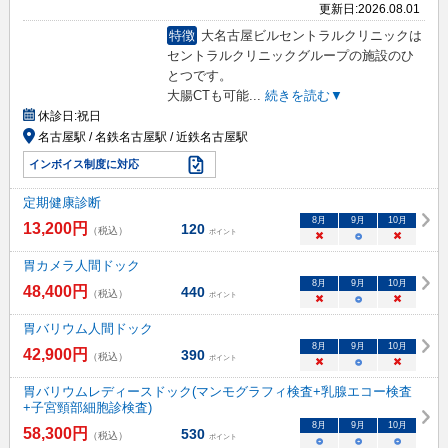
更新日:
2026.08.01
特徴
大名古屋ビルセントラルクリニックは
セントラルクリニックグループの施設のひ
とつです。
大腸CTも可能
...
続きを読む▼
休診日:
祝日
名古屋駅 / 名鉄名古屋駅 / 近鉄名古屋駅
インボイス制度に対応
定期健康診断
8
月
9
月
10
月
13,200
円
120
（税込）
ポイント
×
○
×
胃カメラ人間ドック
8
月
9
月
10
月
48,400
円
440
（税込）
ポイント
×
○
×
胃バリウム人間ドック
8
月
9
月
10
月
42,900
円
390
（税込）
ポイント
×
○
×
胃バリウムレディースドック(マンモグラフィ検査+乳腺エコー検査
+子宮頸部細胞診検査)
8
月
9
月
10
月
58,300
円
530
（税込）
ポイント
○
○
○