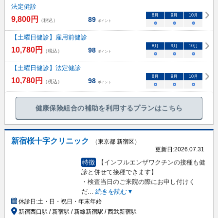
法定健診
8
月
9
月
10
月
9,800
円
89
（税込）
ポイント
○
○
○
【土曜日健診】雇用前健診
8
月
9
月
10
月
10,780
円
98
（税込）
ポイント
○
○
○
【土曜日健診】法定健診
8
月
9
月
10
月
10,780
円
98
（税込）
ポイント
○
○
○
健康保険組合の補助を利用するプランはこちら
新宿桜十字クリニック
（東京都 新宿区）
更新日:
2026.07.31
特徴
【インフルエンザワクチンの接種も健
診と併せて接種できます】
・検査当日のご来院の際にお申し付けく
だ
...
続きを読む▼
休診日:
土・日・祝日・年末年始
新宿西口駅 / 新宿駅 / 新線新宿駅 / 西武新宿駅