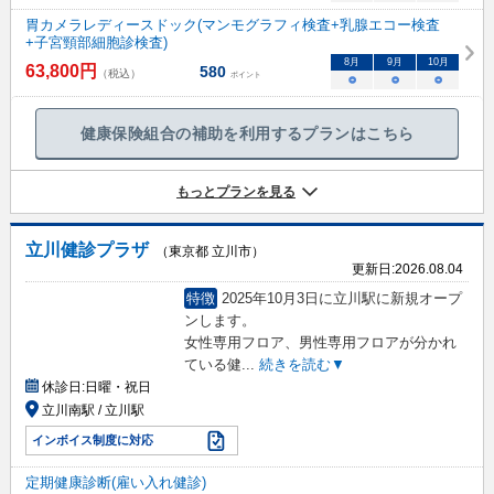
胃カメラレディースドック(マンモグラフィ検査+乳腺エコー検査
+子宮頸部細胞診検査)
8
月
9
月
10
月
63,800
円
580
（税込）
ポイント
○
○
○
健康保険組合の補助を利用するプランはこちら
もっとプランを見る
立川健診プラザ
（東京都 立川市）
更新日:
2026.08.04
特徴
2025年10月3日に立川駅に新規オープ
ンします。
女性専用フロア、男性専用フロアが分かれ
ている健
...
続きを読む▼
休診日:
日曜・祝日
立川南駅 / 立川駅
インボイス制度に対応
定期健康診断(雇い入れ健診)