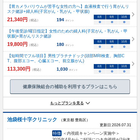
【胃カメラバリウムが苦手な女性の方へ】血液検査で行う胃がんリ
スク健診+婦人科(子宮がん・乳がん・甲状腺)
8
月
9
月
10
月
21,340
円
194
（税込）
ポイント
○
○
○
【午後受診/曜日指定】女性のための婦人科(子宮がん・乳がん・甲
状腺)+胃がんリスク健診
8
月
9
月
10
月
19,800
円
180
（税込）
ポイント
○
○
○
【短時間でフル項目】男性プラチナドック(頭部MRI検査、胸部C
T、腹部エコー、心臓エコー、前立腺がん)
8
月
9
月
10
月
113,300
円
1,030
（税込）
ポイント
○
○
○
健康保険組合の補助を利用するプランはこちら
もっとプランを見る
池袋桜十字クリニック
（東京都 豊島区）
更新日:
2026.07.31
特徴
＜内視鏡キャンペ―ン実施中＞
2025年4月からご好評につき内視鏡が2台体