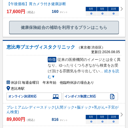
【午後価格】胃カメラ付き健康診断
8
月
9
月
10
月
17,600
円
160
（税込）
ポイント
○
○
○
健康保険組合の補助を利用するプランはこちら
恵比寿ブエナヴィスタクリニック
（東京都 渋谷区）
更新日:
2026.08.05
特徴
従来の医療機関のイメージとは全く異
なり、ゆったりくつろぎながら検査をお受
け頂ける雰囲気を作り出してい
...
続きを読
む▼
休診日:
毎週金曜日 年末年始 他臨時休診の場合あり
恵比寿駅
オンライン決済対応
インボイス制度に対応
プレミアムレディースドック(人間ドック+脳ドック+乳がん+子宮が
ん検査)
8
月
9
月
10
月
89,800
円
816
（税込）
ポイント
○
○
○