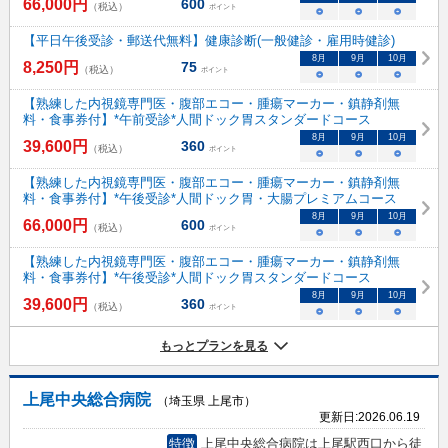
66,000
円
600
（税込）
ポイント
○
○
○
【平日午後受診・郵送代無料】健康診断(一般健診・雇用時健診)
8
月
9
月
10
月
8,250
円
75
（税込）
ポイント
○
○
○
【熟練した内視鏡専門医・腹部エコー・腫瘍マーカー・鎮静剤無
料・食事券付】*午前受診*人間ドック胃スタンダードコース
8
月
9
月
10
月
39,600
円
360
（税込）
ポイント
○
○
○
【熟練した内視鏡専門医・腹部エコー・腫瘍マーカー・鎮静剤無
料・食事券付】*午後受診*人間ドック胃・大腸プレミアムコース
8
月
9
月
10
月
66,000
円
600
（税込）
ポイント
○
○
○
【熟練した内視鏡専門医・腹部エコー・腫瘍マーカー・鎮静剤無
料・食事券付】*午後受診*人間ドック胃スタンダードコース
8
月
9
月
10
月
39,600
円
360
（税込）
ポイント
○
○
○
もっとプランを見る
上尾中央総合病院
（埼玉県 上尾市）
更新日:
2026.06.19
特徴
上尾中央総合病院は上尾駅西口から徒