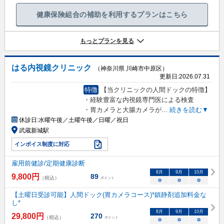
健康保険組合の補助を利用するプランはこちら
もっとプランを見る
はる内視鏡クリニック
（神奈川県 川崎市中原区）
更新日:
2026.07.31
特徴
【当クリニックの人間ドックの特徴】
・経験豊富な内視鏡専門医による検査
・胃カメラと大腸カメラが
...
続きを読む▼
休診日:
水曜午後／土曜午後／日曜／祝日
武蔵新城駅
インボイス制度に対応
雇用前健診/定期健康診断
8
月
9
月
10
月
9,800
円
89
（税込）
ポイント
○
○
○
【土曜日受診可能】人間ドック(胃カメラコース)*鎮静剤追加料金な
し*
8
月
9
月
10
月
29,800
円
270
（税込）
ポイント
○
○
○