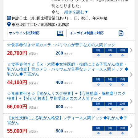
制となりました。
今な
...
続きを読む▼
休診日:
土（月1回土曜営業日あり）、日、祝日、年末年始
東池袋四丁目駅 / 東池袋駅 / 池袋駅
オンライン決済対応
インボイス制度に対応
☆食事券付き☆胃カメラ・バリウムが苦手な方の人間ドック
8
月
9
月
10
月
28,700
円
260
（税込）
ポイント
○
○
○
☆食事券付き☆【火・木曜◆女性医師・技師による子宮がん検査・
乳がん検査】胃カメラ・バリウムが苦手なレディース人間ドック ◆
乳がん◆子宮がん
8
月
9
月
10
月
44,100
円
400
（税込）
ポイント
○
○
○
☆食事券付き☆【胃がんリスク検査】+【心筋梗塞・脳梗塞リスク
検査】+【肺がん検査】早期受診オススメ人間ドック
8
月
9
月
10
月
66,000
円
600
（税込）
ポイント
○
○
○
【女性技師による乳がん検査】レディース人間ドック◆乳がん◆子
宮がん
8
月
9
月
10
月
55,000
円
500
（税込）
ポイント
○
○
○