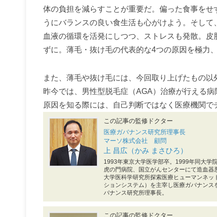
体の負担を減らすことが重要だ。偏った食事をせ
うにバランスの良い食生活も心がけよう。そして
血液の循環を活発にしつつ、ストレスも発散。皮
ずに。薄毛・抜け毛の代表的な4つの原因を極力
また、薄毛や抜け毛には、今回取り上げたもの以
昨今では、男性型脱毛症（AGA）治療が行える
原因を知る際には、自己判断ではなく医療機関で
この記事の監修ドクター
医療ガバナンス研究所理事長
マーソ株式会社 顧問
上 昌広（かみ まさひろ）
1993年東京大学医学部卒。1999年同大
虎の門病院、国立がんセンターにて造血器悪
大学医科学研究所探索医療ヒューマンネッ
ションシステム）を主宰し医療ガバナンスを
バナンス研究所理事長。
この記事の監修ドクター