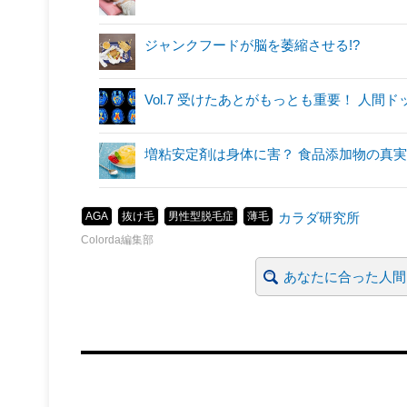
ジャンクフードが脳を萎縮させる!?
Vol.7 受けたあとがもっとも重要！ 人
増粘安定剤は身体に害？ 食品添加物の真実
AGA
抜け毛
男性型脱毛症
薄毛
カラダ研究所
Colorda編集部
あなたに合った人間