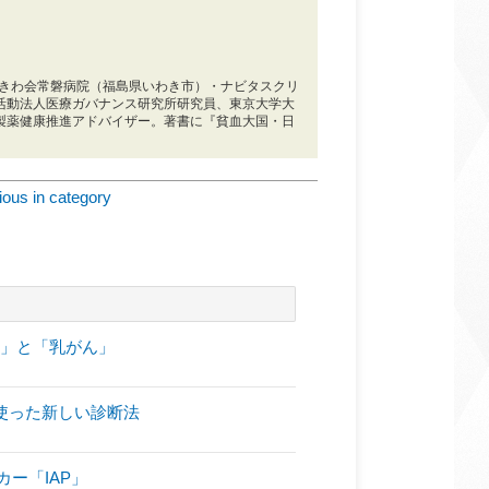
ときわ会常磐病院（福島県いわき市）・ナビタスクリ
活動法人医療ガバナンス研究所研究員、東京大学大
製薬健康推進アドバイザー。著書に『貧血大国・日
ious in category
ん」と「乳がん」
使った新しい診断法
ー「IAP」