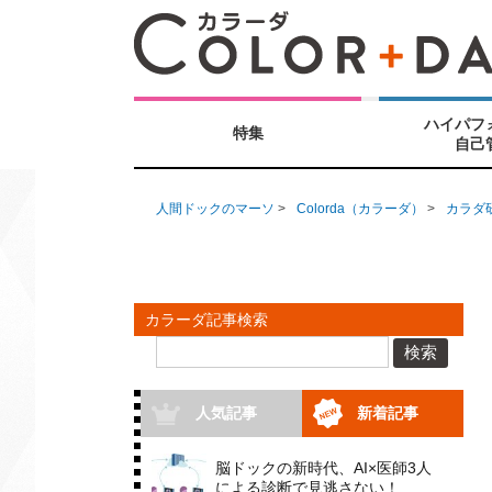
ハイパフ
特集
自己
人間ドックのマーソ
>
Colorda（カラーダ）
>
カラダ
カラーダ記事検索
検索
人気記事
新着記事
脳ドックの新時代、AI×医師3人
による診断で見逃さない！