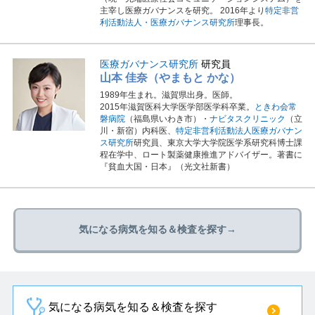
主宰し医療ガバナンスを研究。 2016年より
特定非営
利活動法人・医療ガバナンス研究所
理事長。
医療ガバナンス研究所
研究員
山本 佳奈（やまもと かな）
1989年生まれ。滋賀県出身。医師。
2015年滋賀医科大学医学部医学科卒業。
ときわ会常
磐病院
（福島県いわき市）・
ナビタスクリニック
（立
川・新宿）内科医、
特定非営利活動法人医療ガバナン
ス研究所
研究員、東京大学大学院医学系研究科博士課
程在学中、ロート製薬健康推進アドバイザー。著書に
『貧血大国・日本』（光文社新書）
気になる病気を知る＆検査を探す→
気になる病気を知る＆検査を探す