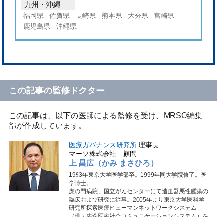
九州・沖縄
福岡県
佐賀県
長崎県
熊本県
大分県
宮崎県
鹿児島県
沖縄県
この記事の監修ドクター
この記事は、以下の医師による監修を受け、MRSO編集
部が作成しています。
医療ガバナンス研究所
理事長
マーソ株式会社 顧問
上 昌広（かみ まさひろ）
1993年東京大学医学部卒。1999年同大学院修了。医
学博士。
虎の門病院、国立がんセンターにて造血器悪性腫瘍の
臨床および研究に従事。2005年より東京大学医科学
研究所探索医療ヒューマンネットワークシステム
（現・先端医療社会コミュニケーションシステム）を