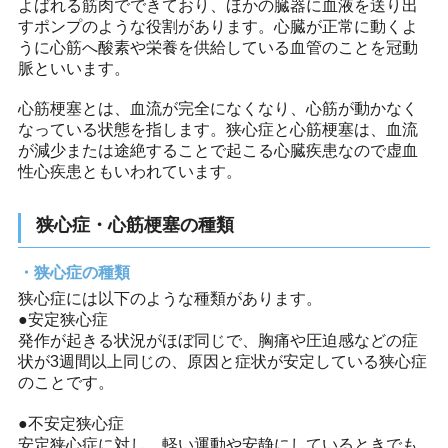
よばれる筋肉でできており、ほかの臓器に血液を送り出
すポンプのような役割があります。心臓が正常に動くよ
うに心筋へ酸素や栄養を供給している血管のことを冠動
脈といいます。
心筋梗塞とは、血流が完全になくなり、心筋が動かなく
なっている状態を指します。狭心症と心筋梗塞は、血流
が減少または途絶することで起こる心臓疾患なので虚血
性心疾患ともいわれています。
狭心症・心筋梗塞の種類
狭心症の種類
狭心症には以下のような種類があります。
●安定狭心症
発作が起きる状況がほぼ同じで、胸痛や圧迫感などの症
状が3週間以上同じの、原因と症状が安定している狭心症
のことです。
●不安定狭心症
安定狭心症に対し、軽い運動や安静にしているときでも