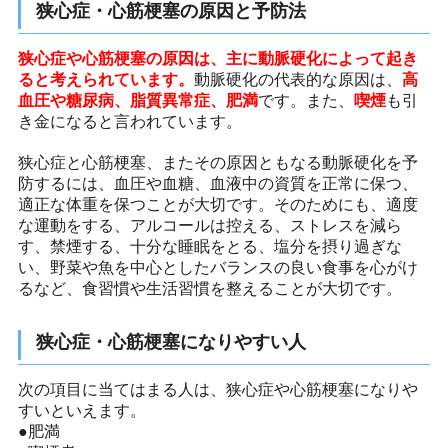
狭心症・心筋梗塞の原因と予防法
狭心症や心筋梗塞の原因は、主に動脈硬化によって起き
ると考えられています。
動脈硬化の代表的な原因は、
高
血圧や糖尿病、脂質異常症、肥満
です。また、
喫煙
も引
き金になると言われています。
狭心症と心筋梗塞、またその原因ともなる動脈硬化を予
防するには、血圧や血糖、血液中の資質を正常に保つ、
適正な体重を保つことが大切です。そのためにも、適度
な運動をする、アルコールは控える、ストレスを減ら
す、禁煙する、十分な睡眠をとる、塩分を摂り過ぎな
い、野菜や魚を中心としたバランスの良い食事を心がけ
るなど、食習慣や生活習慣を整えることが大切です。
狭心症・心筋梗塞になりやすい人
次の項目に当てはまる人は、狭心症や心筋梗塞になりや
すいといえます。
●肥満