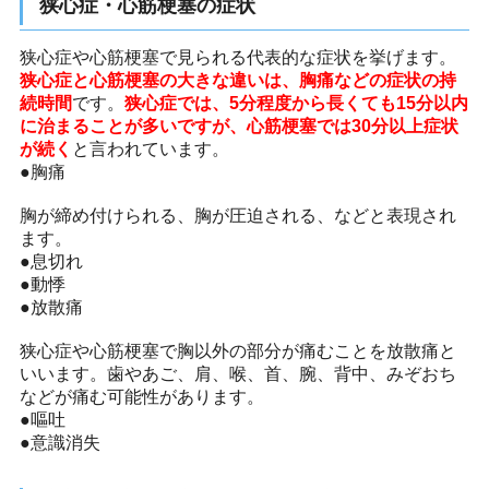
狭心症・心筋梗塞の症状
狭心症や心筋梗塞で見られる代表的な症状を挙げます。
狭心症と心筋梗塞の大きな違いは、胸痛などの症状の持
続時間
です。
狭心症では、5分程度から長くても15分以内
に治まることが多いですが、心筋梗塞では30分以上症状
が続く
と言われています。
●胸痛
胸が締め付けられる、胸が圧迫される、などと表現され
ます。
●息切れ
●動悸
●放散痛
狭心症や心筋梗塞で胸以外の部分が痛むことを放散痛と
いいます。歯やあご、肩、喉、首、腕、背中、みぞおち
などが痛む可能性があります。
●嘔吐
●意識消失