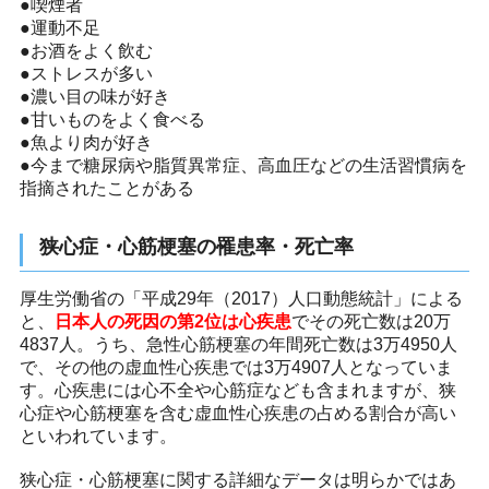
●喫煙者
●運動不足
●お酒をよく飲む
●ストレスが多い
●濃い目の味が好き
●甘いものをよく食べる
●魚より肉が好き
●今まで糖尿病や脂質異常症、高血圧などの生活習慣病を
指摘されたことがある
狭心症・心筋梗塞の罹患率・死亡率
厚生労働省の「平成29年（2017）人口動態統計」による
と、
日本人の死因の第2位は心疾患
でその死亡数は20万
4837人。うち、急性心筋梗塞の年間死亡数は3万4950人
で、その他の虚血性心疾患では3万4907人となっていま
す。心疾患には心不全や心筋症なども含まれますが、狭
心症や心筋梗塞を含む虚血性心疾患の占める割合が高い
といわれています。
狭心症・心筋梗塞に関する詳細なデータは明らかではあ