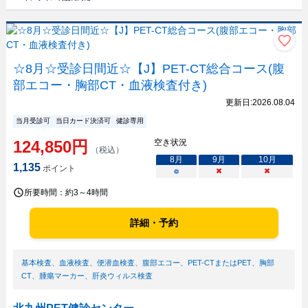
☆8月☆受診日間近☆【J】PET-CT総合コース(腹
部エコー・胸部CT・血液検査付き)
更新日:
2026.08.04
当月受診可
当日カード決済可
健診専用
124,850
円
空き状況
（税込）
8
月
9
月
10
月
1,135
ポイント
○
×
×
所要時間：
約3～4時間
詳細・予約
基本検査
、
血液検査
、
便潜血検査
、
腹部エコー
、
PET-CTまたはPET
、
胸部
CT
、
腫瘍マーカー
、
肝炎ウィルス検査