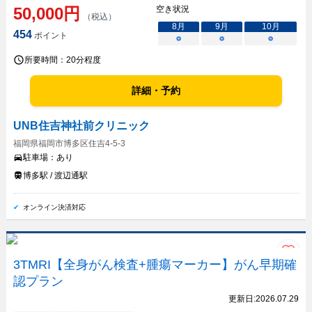
50,000
円
空き状況
（税込）
8
月
9
月
10
月
454
ポイント
○
○
○
所要時間：
20分程度
詳細・予約
UNB住吉神社前クリニック
福岡県福岡市博多区住吉4-5-3
駐車場：
あり
博多駅 / 渡辺通駅
オンライン決済対応
3TMRI【全身がん検査+腫瘍マーカー】がん早期確
認プラン
更新日:
2026.07.29