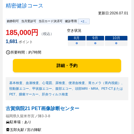
精密健診コース
更新日:
2026.07.01
鎮静剤可
当月受診可
当日カード決済可
健診専用
+
2
...
185,000
円
空き状況
（税込）
8
月
9
月
10
月
1,681
ポイント
○
○
○
所要時間：
約7時間
詳細・予約
基本検査
、
血液検査
、
心電図
、
尿検査
、
便潜血検査
、
胃カメラ（胃内視鏡）
、
頸動脈エコー
、
甲状腺エコー
、
腹部エコー
、
頭部MRI・MRA
、
PET-CTまたは
PET
、
腫瘍マーカー
、
肝炎ウィルス検査
古賀病院21 PET画像診断センター
福岡県久留米市宮ノ陣3-3-8
駐車場：
あり
五郎丸駅 / 宮の陣駅