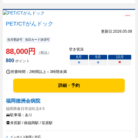
PET/CTがんドック
更新日:
2026.05.08
当月受診可
当日カード決済可
88,000
円
空き状況
（税込）
8
月
9
月
10
月
800
ポイント
○
○
×
所要時間：
2時間以上～3時間未満
詳細・予約
福岡徳洲会病院
福岡県春日市須玖北4-5
駐車場：
あり
井尻駅 / 南福岡駅 / 笹原駅
インボイス制度に対応