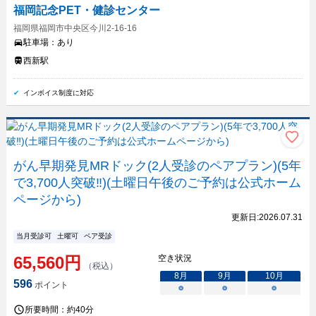
福岡記念PET・健診センター
福岡県福岡市中央区今川2-16-16
駐車場：
あり
西新駅
インボイス制度に対応
がん早期発見MRドック(2人受診のペアプラン)(5年
で3,700人突破‼)(土曜日午後のご予約は公式ホーム
ページから)
更新日:
2026.07.31
当月受診可
土曜可
ペア受診
65,560
円
空き状況
（税込）
8
月
9
月
10
月
596
ポイント
○
○
○
所要時間：
約40分