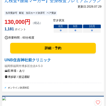
ん検査+腫瘍マーカー】全身検査プレミアムプラン
更新日:
2026.07.29
当月受診可
駅近
当日カード決済可
ペア受診
130,000
円
空き状況
（税込）
8
月
9
月
10
月
1,181
ポイント
○
○
○
所要時間：
60分程度
詳細・予約
UNB住吉神社前クリニック
福岡県福岡市博多区住吉4-5-3
駐車場：
あり
博多駅 / 渡辺通駅
オンライン決済対応