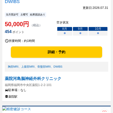
DWIBS
更新日:
2026.07.31
当月受診可
土曜可
結果面談あり
50,000
円
空き状況
（税込）
8
月
9
月
10
月
454
ポイント
○
○
○
所要時間：
約1時間
詳細・予約
胸部MRI
、
上腹部MRI
、
骨盤部MRI
、
DWIBS
薬院河島脳神経外科クリニック
福岡県福岡市中央区薬院1-2-2-101
駐車場：
なし
薬院駅