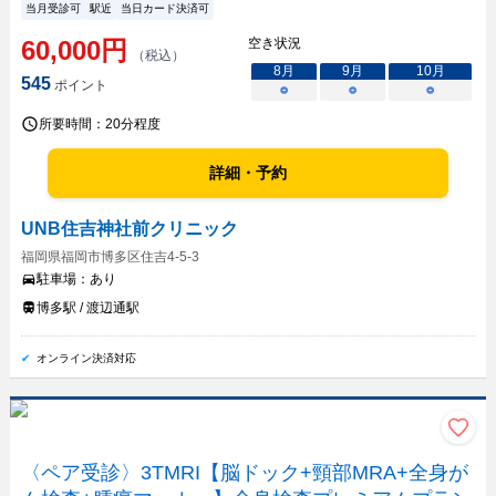
当月受診可
駅近
当日カード決済可
60,000
円
空き状況
（税込）
8
月
9
月
10
月
545
ポイント
○
○
○
所要時間：
20分程度
詳細・予約
UNB住吉神社前クリニック
福岡県福岡市博多区住吉4-5-3
駐車場：
あり
博多駅 / 渡辺通駅
オンライン決済対応
〈ペア受診〉3TMRI【脳ドック+頸部MRA+全身が