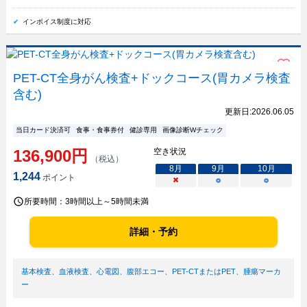
インボイス制度に対応
PET-CT全身がん検査+ドックコース(胃カメラ検査
含む)
更新日:
2026.06.05
当日カード決済可
食事・食事券付
健診専用
画像診断Wチェック
136,900
円
空き状況
（税込）
8
月
9
月
10
月
1,244
ポイント
×
○
○
所要時間：
3時間以上～5時間未満
詳細・予約
基本検査
、
血液検査
、
心電図
、
腹部エコー
、
PET-CTまたはPET
、
腫瘍マーカ
ー