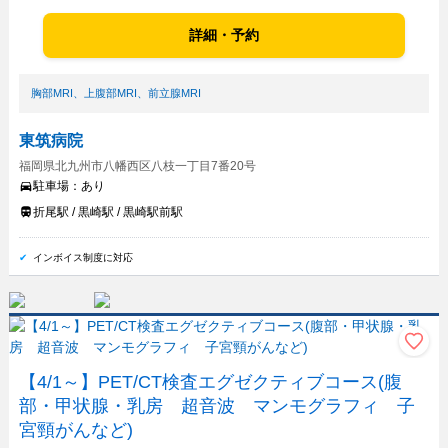
詳細・予約
胸部MRI
、
上腹部MRI
、
前立腺MRI
東筑病院
福岡県北九州市八幡西区八枝一丁目7番20号
駐車場：
あり
折尾駅 / 黒崎駅 / 黒崎駅前駅
インボイス制度に対応
【4/1～】PET/CT検査エグゼクティブコース(腹
部・甲状腺・乳房 超音波 マンモグラフィ 子
宮頸がんなど)