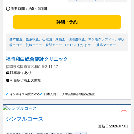
所要時間：
約5～6時間
詳細・予約
基本検査
、
血液検査
、
心電図
、
尿検査
、
便潜血検査
、
マンモグラフィー
、
甲状
腺エコー
、
乳腺エコー
、
腹部エコー
、
PET-CTまたはPET
、
腫瘍マーカー
福岡和白総合健診クリニック
福岡県福岡市東区和白丘2-11-17
駐車場：
あり
和白駅 / 福工大前駅
インボイス制度に対応
日本人間ドック学会機能評価認定施設
シンプルコース
更新日:
2026.07.01