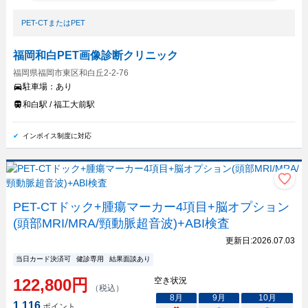
PET-CTまたはPET
福岡和白PET画像診断クリニック
福岡県福岡市東区和白丘2-2-76
駐車場：
あり
和白駅 / 福工大前駅
インボイス制度に対応
PET-CTドック+腫瘍マーカー4項目+脳オプション
(頭部MRI/MRA/頸動脈超音波)+ABI検査
更新日:
2026.07.03
当日カード決済可
健診専用
結果面談あり
122,800
円
空き状況
（税込）
8
月
9
月
10
月
1,116
ポイント