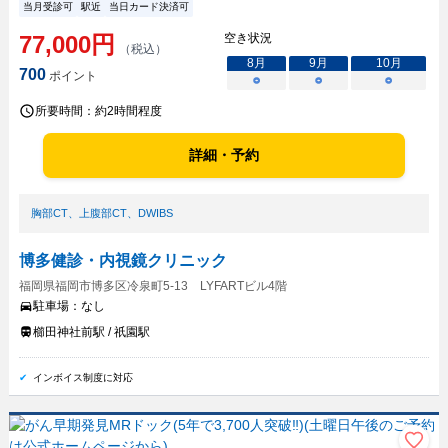
当月受診可
駅近
当日カード決済可
77,000
円
空き状況
（税込）
8
月
9
月
10
月
700
ポイント
○
○
○
所要時間：
約2時間程度
詳細・予約
胸部CT
、
上腹部CT
、
DWIBS
博多健診・内視鏡クリニック
福岡県福岡市博多区冷泉町5-13 LYFARTビル4階
駐車場：
なし
櫛田神社前駅 / 祇園駅
インボイス制度に対応