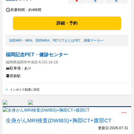
×
○
○
所要時間：
約4時間
詳細・予約
頭部MRI・MRA
、
頸部MRA
、
PET-CTまたはPET
、
腫瘍マーカー
福岡記念PET・健診センター
福岡県福岡市中央区今川2-16-16
駐車場：
あり
西新駅
インボイス制度に対応
全身がんMRI検査(DWIBS)+胸部CT+腹部CT
更新日:
2026.07.31