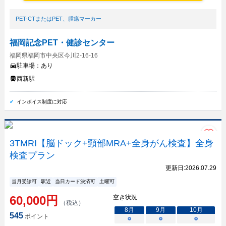
PET-CTまたはPET
、
腫瘍マーカー
福岡記念PET・健診センター
福岡県福岡市中央区今川2-16-16
駐車場：
あり
西新駅
インボイス制度に対応
3TMRI【脳ドック+頸部MRA+全身がん検査】全身
検査プラン
更新日:
2026.07.29
当月受診可
駅近
当日カード決済可
土曜可
60,000
円
空き状況
（税込）
8
月
9
月
10
月
545
ポイント
○
○
○