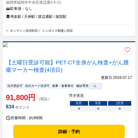
福岡県福岡市中央区渡辺通3-5-11
駐車場：
なし
博多駅 / 天神駅 / 渡辺通駅 / 薬院駅
オンライン決済対応
インボイス制度に対応
【土曜日受診可能】PET-CT全身がん検査+がん腫
瘍マーカー検査(4項目)
更新日:
2026.07.17
当月受診可
当日カード決済可
食事・食事券付
健診専用
+
2
...
91,800
円
空き状況
（税込）
8
月
9
月
10
月
834
ポイント
○
○
○
所要時間：
約3時間
詳細・予約