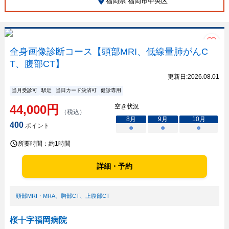
福岡県 福岡市中央区
全身画像診断コース【頭部MRI、低線量肺がんC
T、腹部CT】
更新日:
2026.08.01
当月受診可
駅近
当日カード決済可
健診専用
44,000
円
空き状況
（税込）
8
月
9
月
10
月
400
ポイント
○
○
○
所要時間：
約1時間
詳細・予約
頭部MRI・MRA
、
胸部CT
、
上腹部CT
桜十字福岡病院