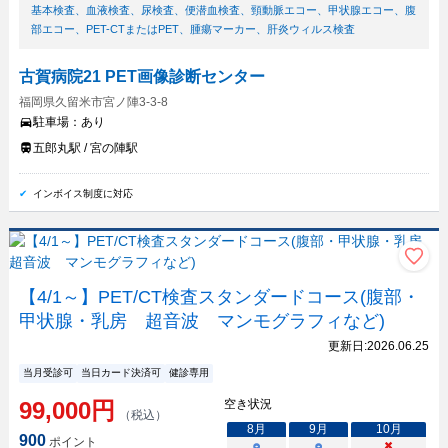
基本検査
、
血液検査
、
尿検査
、
便潜血検査
、
頸動脈エコー
、
甲状腺エコー
、
腹
部エコー
、
PET-CTまたはPET
、
腫瘍マーカー
、
肝炎ウィルス検査
古賀病院21 PET画像診断センター
福岡県久留米市宮ノ陣3-3-8
駐車場：
あり
五郎丸駅 / 宮の陣駅
インボイス制度に対応
【4/1～】PET/CT検査スタンダードコース(腹部・
甲状腺・乳房 超音波 マンモグラフィなど)
更新日:
2026.06.25
当月受診可
当日カード決済可
健診専用
99,000
円
空き状況
（税込）
8
月
9
月
10
月
900
ポイント
○
○
×