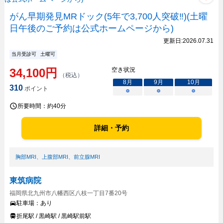
がん早期発見MRドック(5年で3,700人突破‼)(土曜
日午後のご予約は公式ホームページから)
更新日:
2026.07.31
当月受診可
土曜可
34,100
円
空き状況
（税込）
8
月
9
月
10
月
310
ポイント
○
○
○
所要時間：
約40分
詳細・予約
胸部MRI
、
上腹部MRI
、
前立腺MRI
東筑病院
福岡県北九州市八幡西区八枝一丁目7番20号
駐車場：
あり
折尾駅 / 黒崎駅 / 黒崎駅前駅