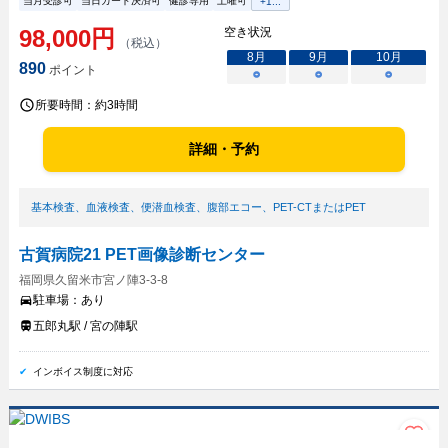
当月受診可
当日カード決済可
健診専用
土曜可
+
1
...
98,000
円
空き状況
（税込）
8
月
9
月
10
月
890
ポイント
○
○
○
所要時間：
約3時間
詳細・予約
基本検査
、
血液検査
、
便潜血検査
、
腹部エコー
、
PET-CTまたはPET
古賀病院21 PET画像診断センター
福岡県久留米市宮ノ陣3-3-8
駐車場：
あり
五郎丸駅 / 宮の陣駅
インボイス制度に対応