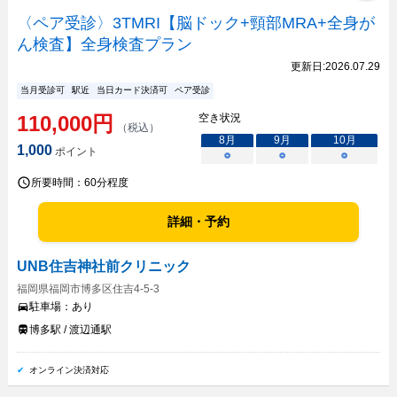
〈ペア受診〉3TMRI【脳ドック+頸部MRA+全身が
ん検査】全身検査プラン
更新日:
2026.07.29
当月受診可
駅近
当日カード決済可
ペア受診
110,000
円
空き状況
（税込）
8
月
9
月
10
月
1,000
ポイント
○
○
○
所要時間：
60分程度
詳細・予約
UNB住吉神社前クリニック
福岡県福岡市博多区住吉4-5-3
駐車場：
あり
博多駅 / 渡辺通駅
オンライン決済対応