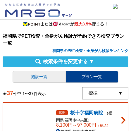
または
が
最大3.5%
貯まる！
福岡県
で
PET検査・全身がん検診
が予約できる
検査プラン
一覧
福岡県のPET検査・全身がん検診ランキング
検索条件を変更する
▼
施設一覧
プラン一覧
37
全
件中
1
〜
37
件表示
桜十字福岡病院
広告
（
福
岡県
福岡市中央区
）
8,100
円～
97,000
円
（税込）