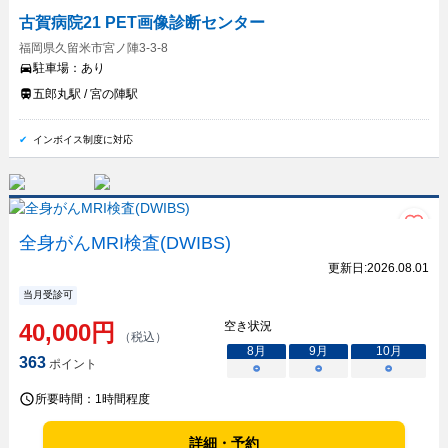
古賀病院21 PET画像診断センター
福岡県久留米市宮ノ陣3-3-8
駐車場：
あり
五郎丸駅 / 宮の陣駅
インボイス制度に対応
全身がんMRI検査(DWIBS)
更新日:
2026.08.01
当月受診可
40,000
円
空き状況
（税込）
8
月
9
月
10
月
363
ポイント
○
○
○
所要時間：
1時間程度
詳細・予約