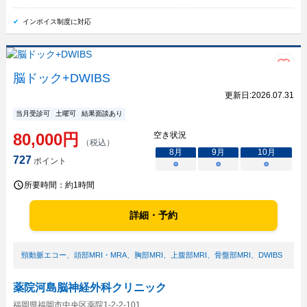
インボイス制度に対応
脳ドック+DWIBS
更新日:
2026.07.31
当月受診可
土曜可
結果面談あり
80,000
円
空き状況
（税込）
8
月
9
月
10
月
727
ポイント
○
○
○
所要時間：
約1時間
詳細・予約
頸動脈エコー
、
頭部MRI・MRA
、
胸部MRI
、
上腹部MRI
、
骨盤部MRI
、
DWIBS
薬院河島脳神経外科クリニック
福岡県福岡市中央区薬院1-2-2-101