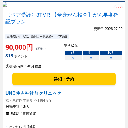
〈ペア受診〉3TMRI【全身がん検査】がん早期確
認プラン
更新日:
2026.07.29
当月受診可
駅近
当日カード決済可
ペア受診
90,000
円
空き状況
（税込）
8
月
9
月
10
月
818
ポイント
○
○
○
所要時間：
40分程度
詳細・予約
UNB住吉神社前クリニック
福岡県福岡市博多区住吉4-5-3
駐車場：
あり
博多駅 / 渡辺通駅
オンライン決済対応