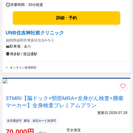
所要時間：
30分程度
詳細・予約
UNB住吉神社前クリニック
福岡県福岡市博多区住吉4-5-3
駐車場：
あり
博多駅 / 渡辺通駅
オンライン決済対応
3TMRI【脳ドック+頸部MRA+全身がん検査+腫瘍
マーカー】全身検査プレミアムプラン
更新日:
2026.07.29
当月受診可
駅近
当日カード決済可
70,000
円
空き状況