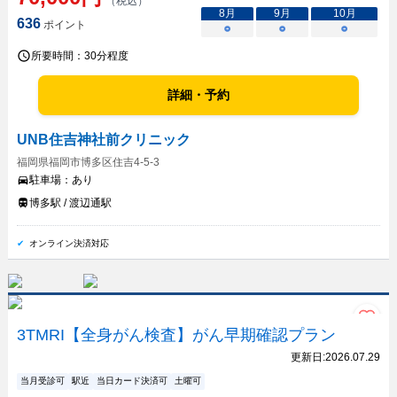
（税込）
8
月
9
月
10
月
636
ポイント
○
○
○
所要時間：
30分程度
詳細・予約
UNB住吉神社前クリニック
福岡県福岡市博多区住吉4-5-3
駐車場：
あり
博多駅 / 渡辺通駅
オンライン決済対応
3TMRI【全身がん検査】がん早期確認プラン
更新日:
2026.07.29
当月受診可
駅近
当日カード決済可
土曜可