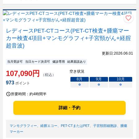
レディースPET-CTコース(PET-CT検査+腫瘍マー
カー検査4項目+マンモグラフィ+子宮頸がん+経腟
超音波)
更新日:
2026.06.01
当月受診可
当日カード決済可
健診専用
結果面談あり
107,090
円
空き状況
（税込）
8
月
9
月
10
月
973
ポイント
○
○
○
所要時間：
約4時間半
詳細・予約
マンモグラフィー
、
経膣エコー
、
PET-CTまたはPET
、
子宮頸部細胞診
、
腫瘍
マーカー