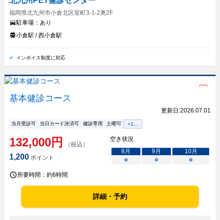
北九州PET健診センター
福岡県北九州市小倉北区室町3-1-2奥2F
駐車場：
あり
小倉駅 / 西小倉駅
インボイス制度に対応
基本健診コース
更新日:
2026.07.01
当月受診可
当日カード決済可
健診専用
土曜可
+
1
...
132,000
円
空き状況
（税込）
8
月
9
月
10
月
1,200
ポイント
○
○
○
所要時間：
約6時間
詳細・予約