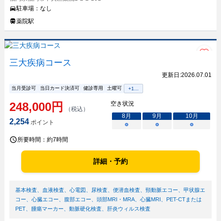
駐車場：
なし
薬院駅
三大疾病コース
更新日:
2026.07.01
当月受診可
当日カード決済可
健診専用
土曜可
+
1
...
248,000
円
空き状況
（税込）
8
月
9
月
10
月
2,254
ポイント
○
○
○
所要時間：
約7時間
詳細・予約
基本検査
、
血液検査
、
心電図
、
尿検査
、
便潜血検査
、
頸動脈エコー
、
甲状腺エ
コー
、
心臓エコー
、
腹部エコー
、
頭部MRI・MRA
、
心臓MRI
、
PET-CTまたは
PET
、
腫瘍マーカー
、
動脈硬化検査
、
肝炎ウィルス検査