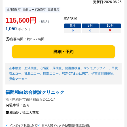
更新日:
2026.06.25
当月受診可
当日カード決済可
健診専用
115,500
円
空き状況
（税込）
8
月
9
月
10
月
1,050
ポイント
○
○
×
所要時間：
約6～7時間
詳細・予約
基本検査
、
血液検査
、
心電図
、
尿検査
、
便潜血検査
、
マンモグラフィー
、
甲状
腺エコー
、
乳腺エコー
、
腹部エコー
、
PET-CTまたはPET
、
子宮頸部細胞診
、
腫瘍マーカー
福岡和白総合健診クリニック
福岡県福岡市東区和白丘2-11-17
駐車場：
あり
和白駅 / 福工大前駅
インボイス制度に対応
日本人間ドック学会機能評価認定施設