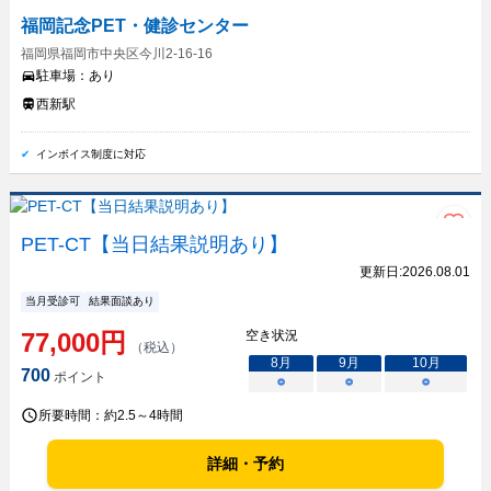
福岡記念PET・健診センター
福岡県福岡市中央区今川2-16-16
駐車場：
あり
西新駅
インボイス制度に対応
PET-CT【当日結果説明あり】
更新日:
2026.08.01
当月受診可
結果面談あり
77,000
円
空き状況
（税込）
8
月
9
月
10
月
700
ポイント
○
○
○
所要時間：
約2.5～4時間
詳細・予約