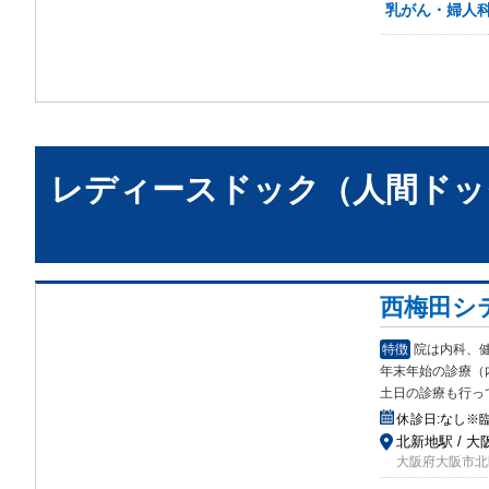
乳がん・婦人
レディースドック（人間ドッ
西梅田シ
特徴
院は内科、
年末年始の診
療（
土日の診療も行っ
休診日:
なし※
北新地駅 / 大
大阪府大阪市北区