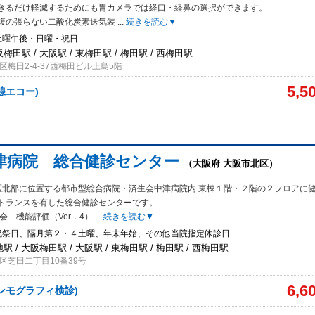
きるだけ軽減
するためにも胃カメラでは経口・経鼻の選択ができます。
腹の張らない二酸化炭素送気装
...
続きを読む▼
土曜午後・日曜・祝日
阪梅田駅 / 大阪駅 / 東梅田駅 / 梅田駅 / 西梅田駅
梅田2-4-37西梅田ビル上島5階
5,5
腺エコー)
津病院 総合健診センター
（大阪府 大阪市北区）
区北部に位置する都市型総合病院・済生会中津病院内 東棟１階・２階の２フロアに
トランスを有した総合健診センターです。
会 機能評価（Ver．4）
...
続きを読む▼
祝祭日、隔月第２・４土曜、年末年始、その他当院指定休診日
駅 / 大阪梅田駅 / 大阪駅 / 東梅田駅 / 梅田駅 / 西梅田駅
区芝田二丁目10番39号
6,6
ンモグラフィ検診)