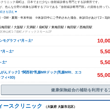
―クリニック扇町は、日本でまだ少ない放射線診療を専門とする診療所です。
が、色んな分野の画像を診断するプロである『放射線診断専門医』の資格を持って
続きを読む▼
日・GW・夏期・年末年始 ※休診日中にご予約された場合、休診日があけて2～3診
梅田駅 / 大阪駅 / 天満駅 / 扇町駅 / 東梅田駅 / 梅田駅 / 西梅田駅
区神山町1-7扇町メディックスモール2F
10,0
ンモグラフィ*月～土*
5,5
*月～土*
5,5
～土*
がんドック】*関西初*乳腺MRドック(乳腺MRI、エコ
55,0
フィ+3D)
健康保険組合の補助を利用する
ィースクリニック
（大阪府 大阪市北区）