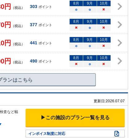
8
月
9
月
10
月
30
円
303
ポイント
（税込）
○
○
×
8
月
9
月
10
月
70
円
377
ポイント
（税込）
×
○
×
8
月
9
月
10
月
10
円
441
ポイント
（税込）
○
○
×
8
月
9
月
10
月
00
円
490
ポイント
（税込）
×
○
×
プランはこちら
更新日:
2026.07.07
検査など幅
▶この施設のプラン一覧を見る
▼
インボイス制度に対応