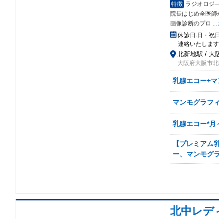
特徴
ラジオロジ
院長はじめ全医師
画像診断のプロ
...
休診日:
日・祝
連絡いたします
北新地駅 / 大阪
大阪府大阪市北
乳腺エコー+マ
マンモグラフィ
乳腺エコー*月
【プレミアム乳
ー、マンモグラ
北中レデ