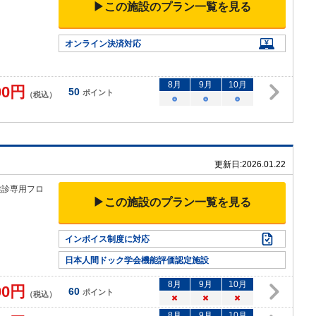
▶この施設のプラン一覧を見る
オンライン決済対応
8
月
9
月
10
月
00
円
50
ポイント
（税込）
○
○
○
更新日:
2026.01.22
健診専用フロ
▶この施設のプラン一覧を見る
インボイス制度に対応
日本人間ドック学会機能評価認定施設
8
月
9
月
10
月
00
円
60
ポイント
（税込）
×
×
×
8
月
9
月
10
月