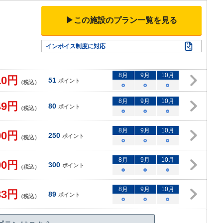
▶この施設のプラン一覧を見る
インボイス制度に対応
8
月
9
月
10
月
10
円
51
ポイント
（税込）
○
○
○
8
月
9
月
10
月
49
円
80
ポイント
（税込）
○
○
○
8
月
9
月
10
月
00
円
250
ポイント
（税込）
○
○
○
8
月
9
月
10
月
00
円
300
ポイント
（税込）
○
○
○
8
月
9
月
10
月
33
円
89
ポイント
（税込）
○
○
○