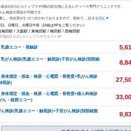
ら徒歩1分のヒルトンプラザ4階の好立地に入るレディース専門クリニックです。
がん検診の受診が可能です。
慮し、待合室が1つ1つ分かれておりますので、初めて
...
続きを読む▼
曜日、日曜日、火曜日午前（詳細はHPをご覧ください）
阪梅田駅 / 大阪駅 / 東梅田駅 / 梅田駅 / 西梅田駅
梅田2-2-2ヒルトンプラザウエスト4F
5,6
】乳腺エコー・視触診
乳がん検診(乳腺エコー・触視診)子宮がん検診(頚部細
8,8
】身体測定・採血・検尿・心電図・骨密度+乳がん検診
27,5
触視診)
】身体測定・採血・検尿・心電図・骨密度+婦人科検診
33,0
がん・経腟エコー)
ん検診(乳腺エコー・触視診)+子宮がん検診(頚部細胞
9,8