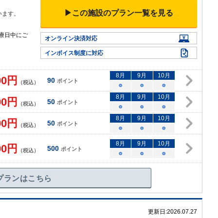
▶この施設のプラン一覧を見る
います。
療日中にご
オンライン決済対応
インボイス制度に対応
8
月
9
月
10
月
00
円
90
ポイント
（税込）
○
○
○
8
月
9
月
10
月
00
円
50
ポイント
（税込）
○
○
○
8
月
9
月
10
月
00
円
50
ポイント
（税込）
○
○
○
8
月
9
月
10
月
00
円
500
ポイント
（税込）
○
○
○
プランはこちら
更新日:
2026.07.27