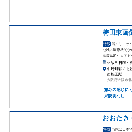
梅田東画
特徴
当クリニック
地域の医療機関か
健康診断や人間ド
休診日:
日曜・
中崎町駅 / 北新
西梅田駅
大阪府大阪市北区
痛みの感じにく
果説明なし
おおたき
特徴
当院は日本