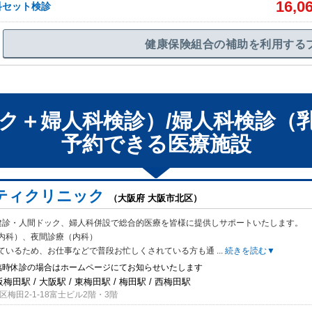
16,0
科セット検診
健康保険組合の補助を利用する
ク＋婦人科検診）/婦人科検診（
予約できる
医療施設
ティクリニック
（大阪府 大阪市北区）
健診・人間ドック、婦人科併設で総合的医療を皆様に提供しサポートいたします。
内科）、夜間診療（内科）
ているため、お仕事などで普段お忙しくされている方も通
...
続きを読む▼
臨時休診の場合はホームページにてお知らせいたします
阪梅田駅 / 大阪駅 / 東梅田駅 / 梅田駅 / 西梅田駅
梅田2-1-18富士ビル2階・3階