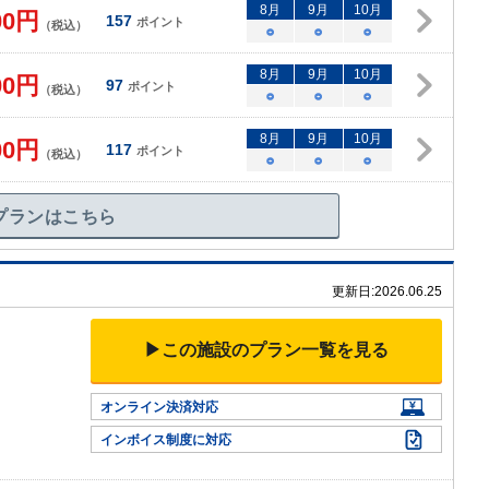
8
月
9
月
10
月
00
円
157
ポイント
（税込）
○
○
○
8
月
9
月
10
月
00
円
97
ポイント
（税込）
○
○
○
8
月
9
月
10
月
00
円
117
ポイント
（税込）
○
○
○
プランはこちら
更新日:
2026.06.25
。
▶この施設のプラン一覧を見る
オンライン決済対応
インボイス制度に対応