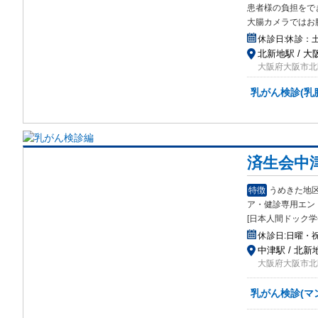
患者様の負担をで
大腸カメラではお
休診日:
休診：
北新地駅 / 大
大阪府大阪市北区
乳がん検診(乳
済生会中
特徴
うめきた地
ア
・健診専用エン
[日本人間ドック学
休診日:
日曜・
中津駅 / 北新地
大阪府大阪市北
乳がん検診(マ