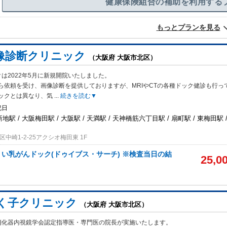
健康保険組合の補助を利用する
もっとプランを見る
像診断クリニック
（大阪府 大阪市北区）
は2022年5月に新規開院いたしました。
ら依頼を受け、画像診断を提供
しておりますが、MRIやCTの各種ドック健診も行っ
ックとは異なり、気
...
続きを読む▼
祝日
地駅 / 大阪梅田駅 / 大阪駅 / 天満駅 / 天神橋筋六丁目駅 / 扇町駅 / 東梅田駅 /
中崎1-2-25アクシオ梅田東 1F
い乳がんドック(ドゥイブス・サーチ) ※検査当日の結
25,0
く子クリニック
（大阪府 大阪市北区）
消化器内視鏡学会認定指導医・専門医の院長が実施いたします。