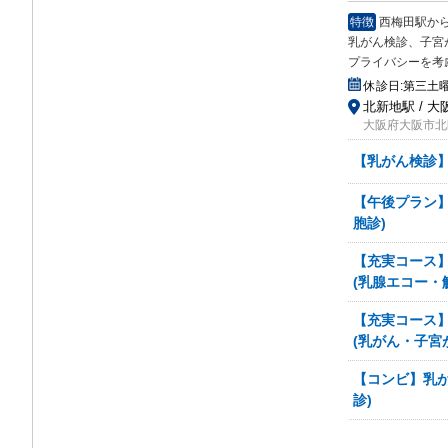
特徴
西梅田駅か
乳がん検診、
子宮
プライバシーを考
休診日:
第三土
北新地駅 / 大
大阪府大阪市北区
【乳がん検診
【午後プラン】
胞診)
【充実コース
(乳腺エコー・
【充実コース
(乳がん・子宮
【コンビ】乳が
診)