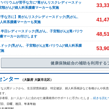
*バリウムが苦手な方に*胃がんリスクレディースドッ
33,3
宮頸がん)*婦人科系腫瘍マーカーも実施
苦手な方に】胃がんリスクレディースドック(乳がん、
41,4
婦人科系腫瘍マーカーも実施
半日レディースドック(乳がん、子宮頸がん)(胃バリウ
48,5
腫瘍マーカーお付けします
ドック(乳がん、子宮頸がん)(胃バリウム)*婦人科系腫
53,9
実施
健康保険組合の補助を利用する
センター
（大阪府 大阪市北区）
ドな人間ドックから、生活習慣病健診、特定健診、婦人科系検診など各種がんや疾患
ます。
診者様、お一人お一人に合わせた健康維持のサポートに尽力いたしま
...
続きを読む
曜日、日曜、祝日、年末年始
大阪天満宮駅