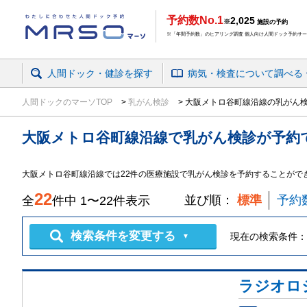
予約数No.1
2,025
※
施設の予約
※「年間予約数」のヒアリング調査 個人向け人間ドック予約サービ
人間ドック・健診を探す
病気・検査
について
調べる
人間ドックのマーソTOP
乳がん検診
大阪メトロ谷町線沿線の乳がん
大阪メトロ谷町線沿線
で
乳がん検診
が予約
大阪メトロ谷町線沿線では22件の医療施設で乳がん検診を予約することがで
22
並び順：
標準
予約
全
件中
1
〜
22
件表示
検索条件を変更する
現在の検索条件：
▼
ラジオロ