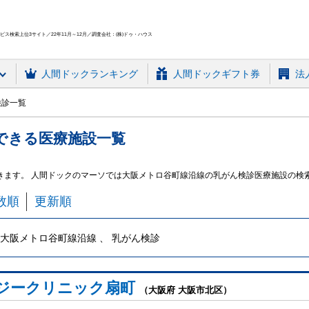
ス検索上位3サイト／22年11月～12月／調査会社：(株)ドゥ・ハウス
人間ドック
ランキング
人間ドックギフト券
法
検診一覧
できる
医療施設
一覧
きます。 人間ドックのマーソでは大阪メトロ谷町線沿線の乳がん検診医療施設の検
数順
更新順
大阪メトロ谷町線沿線 、 乳がん検診
ジークリニック扇町
（大阪府 大阪市北区）