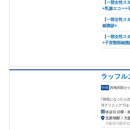
【一部女性スタ
+乳腺エコー+
【一部女性スタ
細胞診>
【一部女性スタ
+子宮頸部細胞
ラッフル
特徴
西梅田駅か
｢病
気になったら治
当クリニックでは
休診日:
日曜・
北新地駅 / 大
大阪府大阪市北区梅