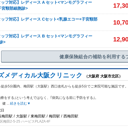
ッフ対応】レディース A セット<マンモグラフィー
17,3
子宮頸部細胞診>
ッフ対応】レディース Cセット<乳腺エコー+子宮頸部
10,7
ッフ対応】レディース B セット<マンモグラフィー
12,9
診>
健康保険組合の補助を利用する
ズメディカル大阪クリニック
（大阪府 大阪市北区）
ら徒歩5分圏内、梅田駅（大阪駅）西口改札からも徒歩5分でご来院可能な施設です
療をする｣という考えではなく、｢病気になる前に予防をする｣。
、健
...
続きを読む▼
祝日
阪梅田駅 / 大阪駅 / 東梅田駅 / 梅田駅 / 西梅田駅
田2-5-25 ハービスPLAZA 4F