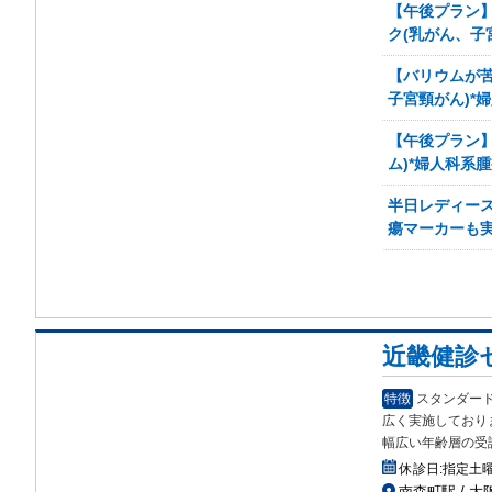
【午後プラン】
ク(乳がん、子
【バリウムが
子宮頸がん)*
【午後プラン】
ム)*婦人科系
半日レディース
瘍マーカーも
近畿健診
特徴
スタンダー
広く
実施しており
幅広い年齢層の受
休診日:
指定土
南森町駅 / 