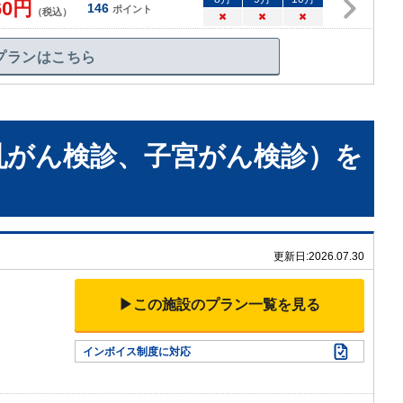
60
円
146
ポイント
（税込）
×
×
×
プランはこちら
乳がん検診、子宮がん検診）
を
更新日:
2026.07.30
▶この施設のプラン一覧を見る
インボイス制度に対応