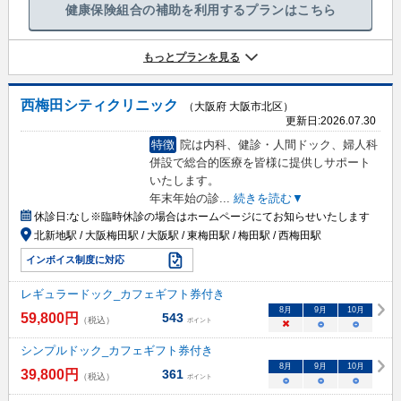
健康保険組合の補助を利用するプランはこちら
もっとプランを見る
西梅田シティクリニック
（大阪府 大阪市北区）
更新日:
2026.07.30
特徴
院は内科、健診・人間ドック、婦人科
併設で総合的医療を皆様に提供しサポート
いたします。
年末年始の診
...
続きを読む▼
休診日:
なし※臨時休診の場合はホームページにてお知らせいたします
北新地駅 / 大阪梅田駅 / 大阪駅 / 東梅田駅 / 梅田駅 / 西梅田駅
インボイス制度に対応
レギュラードック_カフェギフト券付き
8
月
9
月
10
月
59,800
円
543
（税込）
ポイント
×
○
○
シンプルドック_カフェギフト券付き
8
月
9
月
10
月
39,800
円
361
（税込）
ポイント
○
○
○