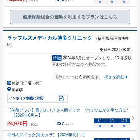
ポイント
○
○
○
健康保険組合の補助を利用するプランはこちら
ラッフルズメディカル博多クリニック
（福岡県 福岡市博多
区）
更新日:
2026.08.01
特徴
2024年6月にオープンした、JR博多駅
直結の好立地にある施設です。
｢病気になったら治療をす
...
続きを読む▼
休診日:
日曜・祝日
博多駅
インボイス制度に対応
【午後プラン】胃がんリスク人間ドック *バリウムが苦手な方に*
【2026年6月～】
8
月
9
月
10
月
24,970
円
227
（税込）
ポイント
○
○
○
半日人間ドック(胃カメラ) 【2026年6月～】