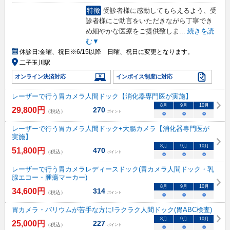
特徴
受診者様に感動してもらえるよう、受
診者様にご助言をいただきながら丁寧でき
め細やかな医療をご提供致しま
...
続きを読
む▼
休診日:
金曜、祝日※6/15以降 日曜、祝日に変更となります。
二子玉川駅
オンライン決済対応
インボイス制度に対応
レーザーで行う胃カメラ人間ドック【消化器専門医が実施】
8
月
9
月
10
月
29,800
円
270
（税込）
ポイント
○
○
○
レーザーで行う胃カメラ人間ドック+大腸カメラ【消化器専門医が
実施】
8
月
9
月
10
月
51,800
円
470
（税込）
ポイント
○
○
○
レーザーで行う胃カメラレディースドック(胃カメラ人間ドック・乳
腺エコー・腫瘍マーカー)
8
月
9
月
10
月
34,600
円
314
（税込）
ポイント
○
○
○
胃カメラ・バリウムが苦手な方に!ラクラク人間ドック(胃ABC検査)
8
月
9
月
10
月
25,000
円
227
（税込）
ポイント
○
○
○