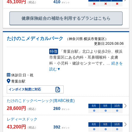
45,100
円
410
（税込）
ポイント
×
×
×
健康保険組合の補助を利用するプランはこちら
たけのこメディカルパーク
（神奈川県 横浜市青葉区）
更新日:
2026.08.06
特徴
「青葉台駅」北口より徒歩2分、横浜
市青葉区にある内科・耳鼻咽喉科・皮膚
科・小児科・健診センターです。
...
続きを
読む▼
休診日:
日・祝
青葉台駅
インボイス制度に対応
たけのこドックベーシック(胃ABC検査)
8
月
9
月
10
月
28,600
円
260
（税込）
ポイント
○
○
○
レディースドック
8
月
9
月
10
月
43,200
円
392
（税込）
ポイント
○
○
○