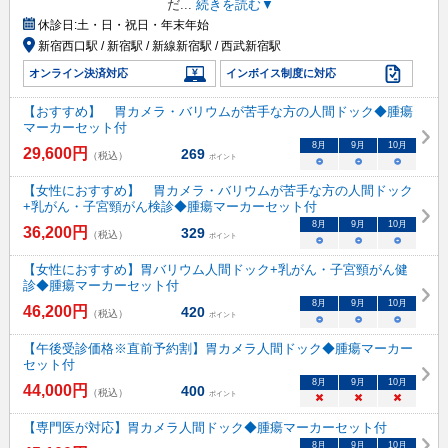
だ
...
続きを読む▼
休診日:
土・日・祝日・年末年始
新宿西口駅 / 新宿駅 / 新線新宿駅 / 西武新宿駅
オンライン決済対応
インボイス制度に対応
【おすすめ】 胃カメラ・バリウムが苦手な方の人間ドック◆腫瘍
マーカーセット付
8
月
9
月
10
月
29,600
円
269
（税込）
ポイント
○
○
○
【女性におすすめ】 胃カメラ・バリウムが苦手な方の人間ドック
+乳がん・子宮頸がん検診◆腫瘍マーカーセット付
8
月
9
月
10
月
36,200
円
329
（税込）
ポイント
○
○
○
【女性におすすめ】胃バリウム人間ドック+乳がん・子宮頸がん健
診◆腫瘍マーカーセット付
8
月
9
月
10
月
46,200
円
420
（税込）
ポイント
○
○
○
【午後受診価格※直前予約割】胃カメラ人間ドック◆腫瘍マーカー
セット付
8
月
9
月
10
月
44,000
円
400
（税込）
ポイント
×
×
×
【専門医が対応】胃カメラ人間ドック◆腫瘍マーカーセット付
8
月
9
月
10
月