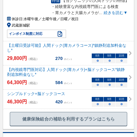
特徴
【当クリニックの人間ドックの特徴】
・経験豊富な内視鏡専門医による検査
・胃カメラと大腸カメラが
...
続きを読む▼
休診日:
水曜午後／土曜午後／日曜／祝日
武蔵新城駅
インボイス制度に対応
【土曜日受診可能】人間ドック(胃カメラコース)*鎮静剤追加料金な
し*
8
月
9
月
10
月
29,800
円
270
（税込）
ポイント
○
○
○
【内視鏡専門医対応】人間ドック(胃カメラ)+脳ドックコース*鎮静
剤追加料金なし*
8
月
9
月
10
月
64,300
円
584
（税込）
ポイント
○
○
○
シンプルドック+脳ドックコース
8
月
9
月
10
月
46,300
円
420
（税込）
ポイント
○
○
○
健康保険組合の補助を利用するプランはこちら