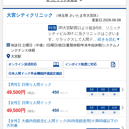
大宮シティクリニック
（埼玉県 さいたま市大宮区）
更新日:
2026.06.08
特徴
JR大宮駅西口より徒歩5分、ソニック
シティビル30Ｆに当クリニックはございま
す。リラックスして人間ド
...
続きを読む▼
休診日:
土曜日（午後）/日曜日/祝日/夏期休暇/年末年始休暇/システムメ
ンテナンス休暇
大宮駅
オンライン決済対応
インボイス制度に対応
日本人間ドック学会機能評価認定施設
【男性】日帰り人間ドック
8
月
9
月
10
月
49,500
円
450
（税込）
ポイント
○
○
○
【女性】日帰り人間ドック
8
月
9
月
10
月
49,500
円
450
（税込）
ポイント
○
○
○
【女性】大腸内視鏡含む人間ドック(AI内視鏡使用)※満69歳以下の
方対象