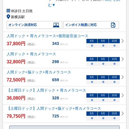
む▼
休診日:
土日祝
新横浜駅
オンライン決済対応
インボイス制度に対応
人間ドック + 胃カメラコース+腹部超音波コース
8
月
9
月
10
月
37,800
円
343
（税込）
ポイント
○
○
○
人間ドック + 胃カメラコース
8
月
9
月
10
月
32,800
円
298
（税込）
ポイント
○
○
○
人間ドック+脳ドック+胃カメラコース
8
月
9
月
10
月
72,500
円
659
（税込）
ポイント
○
○
○
【土曜日ドック】人間ドック + 胃カメラコース
8
月
9
月
10
月
36,080
円
328
（税込）
ポイント
○
○
○
【土曜日ドック】人間ドック+脳ドック+胃カメラコース
8
月
9
月
10
月
79,750
円
725
（税込）
ポイント
○
○
○