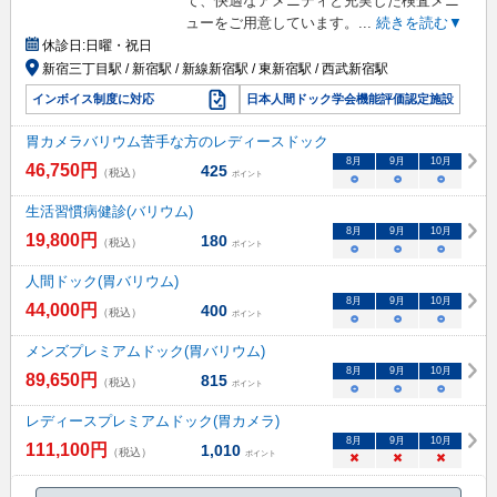
て、快適なアメニティと充実した検査メニ
ューをご用意しています。
...
続きを読む▼
休診日:
日曜・祝日
新宿三丁目駅 / 新宿駅 / 新線新宿駅 / 東新宿駅 / 西武新宿駅
インボイス制度に対応
日本人間ドック学会機能評価認定施設
胃カメラバリウム苦手な方のレディースドック
8
月
9
月
10
月
46,750
円
425
（税込）
ポイント
○
○
○
生活習慣病健診(バリウム)
8
月
9
月
10
月
19,800
円
180
（税込）
ポイント
○
○
○
人間ドック(胃バリウム)
8
月
9
月
10
月
44,000
円
400
（税込）
ポイント
○
○
○
メンズプレミアムドック(胃バリウム)
8
月
9
月
10
月
89,650
円
815
（税込）
ポイント
○
○
○
レディースプレミアムドック(胃カメラ)
8
月
9
月
10
月
111,100
円
1,010
（税込）
ポイント
×
×
×