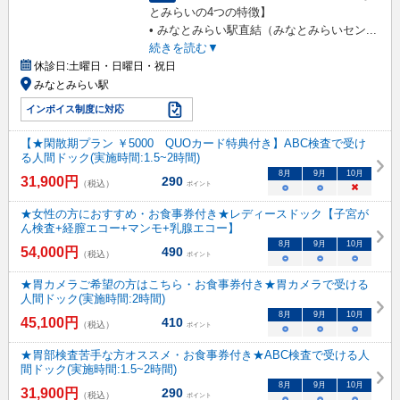
とみらいの4つの特徴】
• みなとみらい駅直結（みなとみらいセン
...
続きを読む▼
休診日:
土曜日・日曜日・祝日
みなとみらい駅
インボイス制度に対応
【★閑散期プラン ￥5000 QUOカード特典付き】ABC検査で受け
る人間ドック(実施時間:1.5~2時間)
8
月
9
月
10
月
31,900
円
290
（税込）
ポイント
○
○
×
★女性の方におすすめ・お食事券付き★レディースドック【子宮が
ん検査+経膣エコー+マンモ+乳腺エコー】
8
月
9
月
10
月
54,000
円
490
（税込）
ポイント
○
○
○
★胃カメラご希望の方はこちら・お食事券付き★胃カメラで受ける
人間ドック(実施時間:2時間)
8
月
9
月
10
月
45,100
円
410
（税込）
ポイント
○
○
○
★胃部検査苦手な方オススメ・お食事券付き★ABC検査で受ける人
間ドック(実施時間:1.5~2時間)
8
月
9
月
10
月
31,900
円
290
（税込）
ポイント
○
○
○