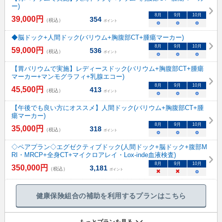
ー)
8
月
9
月
10
月
39,000
円
354
（税込）
ポイント
○
○
○
◆脳ドック+人間ドック(バリウム+胸腹部CT+腫瘍マーカー)
8
月
9
月
10
月
59,000
円
536
（税込）
ポイント
○
○
○
【胃バリウムで実施】レディースドック(バリウム+胸腹部CT+腫瘍
マーカー+マンモグラフィ+乳腺エコー)
8
月
9
月
10
月
45,500
円
413
（税込）
ポイント
○
○
○
【午後でも良い方にオススメ】人間ドック(バリウム+胸腹部CT+腫
瘍マーカー)
8
月
9
月
10
月
35,000
円
318
（税込）
ポイント
○
○
○
◇ペアプラン◇エグゼクティブドック(人間ドック+脳ドック+腹部M
RI・MRCP+全身CT+マイクロアレイ・Lox-inde血液検査)
8
月
9
月
10
月
350,000
円
3,181
（税込）
ポイント
×
×
○
健康保険組合の補助を利用するプランはこちら
もっとプランを見る