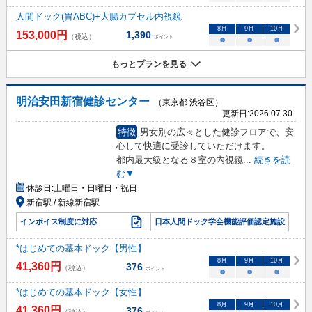
人間ドック(胃ABC)+大腸カプセル内視鏡
8
月
9
月
10
月
153,000
円
1,390
（税込）
ポイント
○
○
○
もっとプランを見る
明治安田新宿健診センター
（東京都 渋谷区）
更新日:
2026.07.30
特徴
男女別の広々とした健診フロアで、安
心して快適に受診していただけます。
都内最大級となる８室の内視鏡
...
続きを読
む▼
休診日:
土曜日・日曜日・祝日
新宿駅 / 新線新宿駅
インボイス制度に対応
日本人間ドック学会機能評価認定施設
*はじめての基本ドック【男性】
8
月
9
月
10
月
41,360
円
376
（税込）
ポイント
○
○
○
*はじめての基本ドック【女性】
8
月
9
月
10
月
41,360
円
376
（税込）