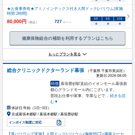
★お食事券有★アミノインデックス付き人間ドック(バリウム)実施
時間:2時間)
8
月
9
月
10
月
80,000
円
727
（税込）
ポイント
○
○
○
健康保険組合の補助を利用するプランはこちら
もっとプランを見る
総合クリニックドクターランド幕張
（千葉県 千葉市美浜区）
更新日:
2026.08.05
特徴
幕張豊砂駅直結のイオンモール幕張新
都心グランドモール内にございます。
普段お仕事や家事、学業などで
...
続きを読
む▼
休診日:
年始（1日~3日）
京成幕張本郷駅 / 幕張本郷駅 / 幕張豊砂駅
インボイス制度に対応
【胃バリウムで実施】人間ドック(バリウム+胸腹部CT+腫瘍マーカ