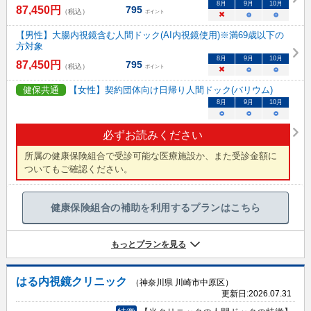
8
月
9
月
10
月
87,450
円
795
（税込）
ポイント
×
○
○
【男性】大腸内視鏡含む人間ドック(AI内視鏡使用)※満69歳以下の
方対象
8
月
9
月
10
月
87,450
円
795
（税込）
ポイント
×
○
○
健保共通
【女性】契約団体向け日帰り人間ドック(バリウム)
8
月
9
月
10
月
○
○
○
必ずお読みください
所属の健康保険組合で受診可能な医療施設か、また受診金額に
ついてもご確認ください。
健康保険組合の補助を利用するプランはこちら
もっとプランを見る
はる内視鏡クリニック
（神奈川県 川崎市中原区）
更新日:
2026.07.31