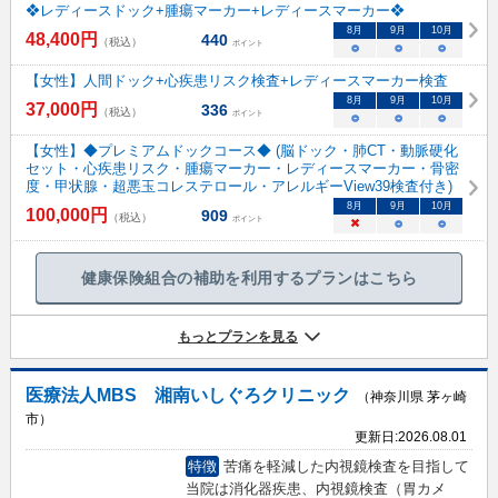
❖レディースドック+腫瘍マーカー+レディースマーカー❖
8
月
9
月
10
月
48,400
円
440
（税込）
ポイント
○
○
○
【女性】人間ドック+心疾患リスク検査+レディースマーカー検査
8
月
9
月
10
月
37,000
円
336
（税込）
ポイント
○
○
○
【女性】◆プレミアムドックコース◆ (脳ドック・肺CT・動脈硬化
セット・心疾患リスク・腫瘍マーカー・レディースマーカー・骨密
度・甲状腺・超悪玉コレステロール・アレルギーView39検査付き)
8
月
9
月
10
月
100,000
円
909
（税込）
ポイント
×
○
○
健康保険組合の補助を利用するプランはこちら
もっとプランを見る
医療法人MBS 湘南いしぐろクリニック
（神奈川県 茅ヶ崎
市）
更新日:
2026.08.01
特徴
苦痛を軽減した内視鏡検査を目指して
当院は消化器疾患、内視鏡検査（胃カメ