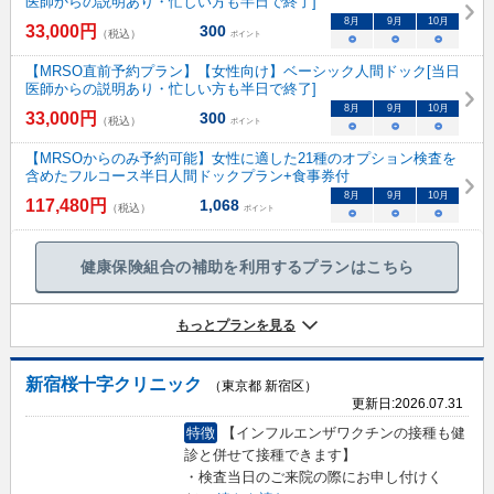
医師からの説明あり・忙しい方も半日で終了]
8
月
9
月
10
月
33,000
円
300
（税込）
ポイント
○
○
○
【MRSO直前予約プラン】【女性向け】ベーシック人間ドック[当日
医師からの説明あり・忙しい方も半日で終了]
8
月
9
月
10
月
33,000
円
300
（税込）
ポイント
○
○
○
【MRSOからのみ予約可能】女性に適した21種のオプション検査を
含めたフルコース半日人間ドックプラン+食事券付
8
月
9
月
10
月
117,480
円
1,068
（税込）
ポイント
○
○
○
健康保険組合の補助を利用するプランはこちら
もっとプランを見る
新宿桜十字クリニック
（東京都 新宿区）
更新日:
2026.07.31
特徴
【インフルエンザワクチンの接種も健
診と併せて接種できます】
・検査当日のご来院の際にお申し付けく