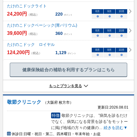
たけのこドックライト
8
月
9
月
10
月
24,200
円
220
（税込）
ポイント
○
○
○
たけのこドックベーシック(胃バリウム)
8
月
9
月
10
月
39,600
円
360
（税込）
ポイント
○
○
○
たけのこドック ロイヤル
8
月
9
月
10
月
124,200
円
1,129
（税込）
ポイント
○
○
○
健康保険組合の補助を利用するプランはこちら
もっとプランを見る
敬節クリニック
（大阪府 枚方市）
更新日:
2026.08.01
特徴
敬節クリニックは、 “病気を診るだけ
でなく、病気になる背景を診る”をモットー
に掲げ地域の方々の健康の
...
続きを読む▼
休診日:
日曜・祝日・第二、四木曜日・年末年始・お盆