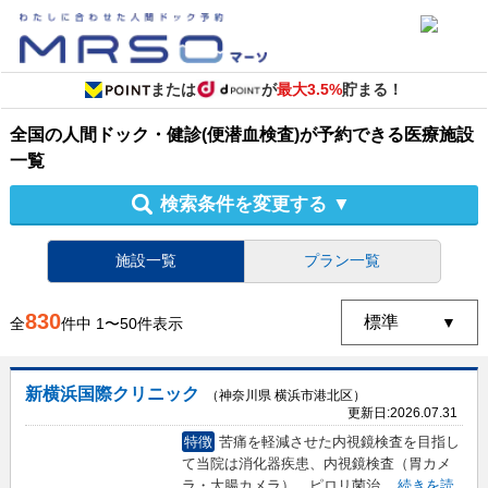
または
が
最大3.5%
貯まる！
全国
の
人間ドック・健診
(便潜血検査)
が予約できる
医療施設
一覧
検索条件を変更する
▼
施設一覧
プラン一覧
830
全
件中
1
〜
50
件表示
新横浜国際クリニック
（神奈川県 横浜市港北区）
更新日:
2026.07.31
特徴
苦痛を軽減させた内視鏡検査を目指し
て当院は消化器疾患、内視鏡検査（胃カメ
ラ・大腸カメラ）、ピロリ菌治
...
続きを読