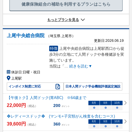
健康保険組合の補助を利用するプランはこちら
もっとプランを見る
上尾中央総合病院
（埼玉県 上尾市）
更新日:
2026.06.19
特徴
上尾中央総合病院は上尾駅西口から徒
歩3分の立地にて人間ドックや各種健診を実
施しています。
当院は「
...
続きを読む▼
休診日:
日曜・祝日
上尾駅
インボイス制度に対応
日本人間ドック学会機能評価認定施設
【午後トク】人間ドック(胃ABC) ※64歳まで
8
月
9
月
10
月
22,000
円
200
（税込）
ポイント
○
○
○
❖レディースドック❖ (マンモ+子宮頸がん検査を含むコース)
8
月
9
月
10
月
39,600
円
360
（税込）
ポイント
○
○
○