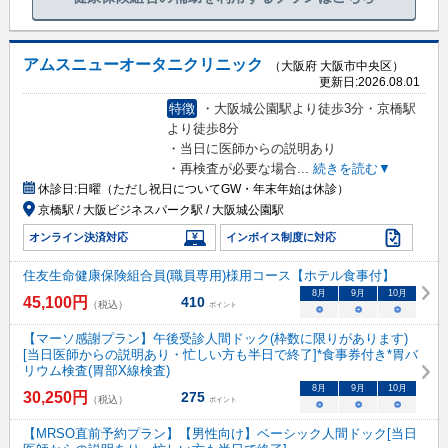
アムスニューオータニクリニック
（大阪府 大阪市中央区）
更新日:
2026.08.01
特徴
・大阪城公園駅より徒歩3分・京橋駅
より徒歩8分
・当日に医師からの説明あり
・再検査が必要な場合
...
続きを読む▼
休診日:
日曜（ただし祝日についてGW・年末年始は休診）
京橋駅 / 大阪ビジネスパーク駅 / 大阪城公園駅
オンライン決済対応
インボイス制度に対応
住友生命健康保険組合員(職員専用)様用コース【ホテル食事付】
8
月
9
月
10
月
45,100
円
410
（税込）
ポイント
○
○
○
【マーソ感謝プラン】午後受診人間ドック(枠数に限りがあります)
[当日医師からの説明あり・忙しい方も半日で終了]*食事券付き*胃バ
リウム検査(胃部X線検査)
8
月
9
月
10
月
30,250
円
275
（税込）
ポイント
○
○
○
【MRSO直前予約プラン】【男性向け】ベーシック人間ドック[当日