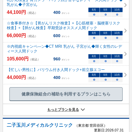
乳がん◆子宮がん
8
月
9
月
10
月
44,100
円
400
（税込）
ポイント
○
○
○
☆食事券付き☆【胃がんリスク検査】+【心筋梗塞・脳梗塞リスク
検査】+【肺がん検査】早期受診オススメ人間ドック
8
月
9
月
10
月
66,000
円
600
（税込）
ポイント
○
○
○
※内視鏡キャンペ―ン◆CT MRI 乳がん 子宮がん◆輝く女性のレデ
ィース人間ドック
8
月
9
月
10
月
105,600
円
960
（税込）
ポイント
○
○
○
【忙しい男性に】バリウム付き人間ドック+前立腺エコー
8
月
9
月
10
月
44,000
円
400
（税込）
ポイント
○
○
○
健康保険組合の補助を利用するプランはこちら
もっとプランを見る
二子玉川メディカルクリニック
（東京都 世田谷区）
更新日:
2026.07.31