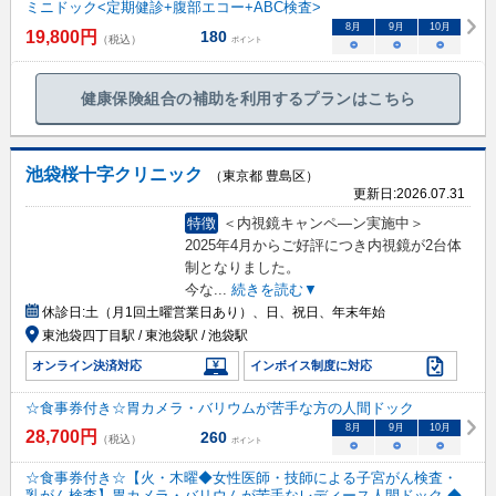
ミニドック<定期健診+腹部エコー+ABC検査>
8
月
9
月
10
月
19,800
円
180
（税込）
ポイント
○
○
○
健康保険組合の補助を利用するプランはこちら
池袋桜十字クリニック
（東京都 豊島区）
更新日:
2026.07.31
特徴
＜内視鏡キャンペ―ン実施中＞
2025年4月からご好評につき内視鏡が2台体
制となりました。
今な
...
続きを読む▼
休診日:
土（月1回土曜営業日あり）、日、祝日、年末年始
東池袋四丁目駅 / 東池袋駅 / 池袋駅
オンライン決済対応
インボイス制度に対応
☆食事券付き☆胃カメラ・バリウムが苦手な方の人間ドック
8
月
9
月
10
月
28,700
円
260
（税込）
ポイント
○
○
○
☆食事券付き☆【火・木曜◆女性医師・技師による子宮がん検査・
乳がん検査】胃カメラ・バリウムが苦手なレディース人間ドック ◆