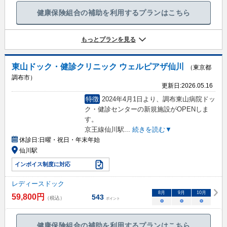
健康保険組合の補助を利用するプランはこちら
もっとプランを見る
東山ドック・健診クリニック ウェルピアザ仙川
（東京都
調布市）
更新日:
2026.05.16
特徴
2024年4月1日より、調布東山病院ドッ
ク・健診センターの新規施設がOPENしま
す。
京王線仙川駅
...
続きを読む▼
休診日:
日曜・祝日・年末年始
仙川駅
インボイス制度に対応
レディースドック
8
月
9
月
10
月
59,800
円
543
（税込）
ポイント
○
○
○
健康保険組合の補助を利用するプランはこちら