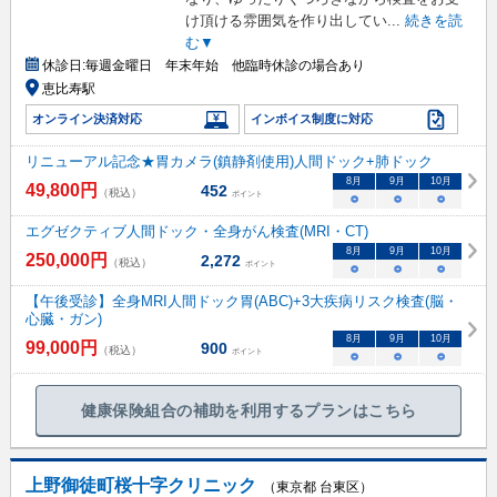
け頂ける雰囲気を作り出してい
...
続きを読
む▼
休診日:
毎週金曜日 年末年始 他臨時休診の場合あり
恵比寿駅
オンライン決済対応
インボイス制度に対応
リニューアル記念★胃カメラ(鎮静剤使用)人間ドック+肺ドック
8
月
9
月
10
月
49,800
円
452
（税込）
ポイント
○
○
○
エグゼクティブ人間ドック・全身がん検査(MRI・CT)
8
月
9
月
10
月
250,000
円
2,272
（税込）
ポイント
○
○
○
【午後受診】全身MRI人間ドック胃(ABC)+3大疾病リスク検査(脳・
心臓・ガン)
8
月
9
月
10
月
99,000
円
900
（税込）
ポイント
○
○
○
健康保険組合の補助を利用するプランはこちら
上野御徒町桜十字クリニック
（東京都 台東区）