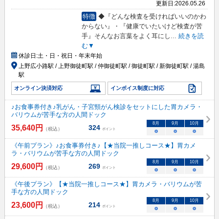
更新日:
2026.05.26
特徴
◆『どんな検査を受ければいいのかわ
からない』・『健康でいたいけど検査が苦
手』そんなお言葉をよく耳にし
...
続きを読
む▼
休診日:
土・日・祝日・年末年始
上野広小路駅 / 上野御徒町駅 / 仲御徒町駅 / 御徒町駅 / 新御徒町駅 / 湯島
駅
オンライン決済対応
インボイス制度に対応
♪お食事券付き♪乳がん・子宮頸がん検診をセットにした胃カメラ・
バリウムが苦手な方の人間ドック
8
月
9
月
10
月
35,640
円
324
（税込）
ポイント
○
○
○
《午前プラン》♪お食事券付き♪【★当院一推しコース★】胃カメ
ラ・バリウムが苦手な方の人間ドック
8
月
9
月
10
月
29,600
円
269
（税込）
ポイント
○
○
○
《午後プラン》【★当院一推しコース★】胃カメラ・バリウムが苦
手な方の人間ドック
8
月
9
月
10
月
23,600
円
214
（税込）
ポイント
○
○
○