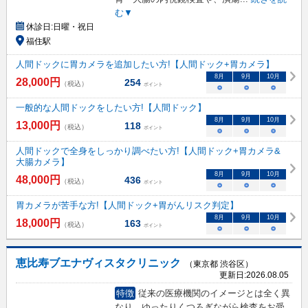
む▼
休診日:
日曜・祝日
福住駅
人間ドックに胃カメラを追加したい方!【人間ドック+胃カメラ】
8
月
9
月
10
月
28,000
円
254
（税込）
ポイント
○
○
○
一般的な人間ドックをしたい方!【人間ドック】
8
月
9
月
10
月
13,000
円
118
（税込）
ポイント
○
○
○
人間ドックで全身をしっかり調べたい方!【人間ドック+胃カメラ&
大腸カメラ】
8
月
9
月
10
月
48,000
円
436
（税込）
ポイント
○
○
○
胃カメラが苦手な方!【人間ドック+胃がんリスク判定】
8
月
9
月
10
月
18,000
円
163
（税込）
ポイント
○
○
○
恵比寿ブエナヴィスタクリニック
（東京都 渋谷区）
更新日:
2026.08.05
特徴
従来の医療機関のイメージとは全く異
なり、ゆったりくつろぎながら検査をお受