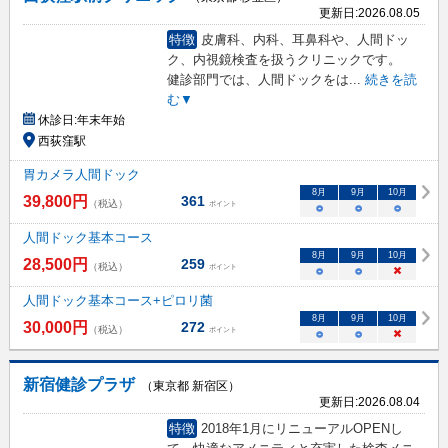
更新日:
2026.08.05
特徴
皮膚科、内科、耳鼻科や、人間ドッ
ク、内視鏡検査を扱うクリニックです。
健診部門では、人間ドックをは
...
続きを読
む▼
休診日:
年末年始
西荻窪駅
胃カメラ人間ドック
8
月
9
月
10
月
39,800
円
361
（税込）
ポイント
○
○
○
人間ドック基本コース
8
月
9
月
10
月
28,500
円
259
（税込）
ポイント
○
○
×
人間ドック基本コース+ピロリ菌
8
月
9
月
10
月
30,000
円
272
（税込）
ポイント
○
○
×
新宿健診プラザ
（東京都 新宿区）
更新日:
2026.08.04
特徴
2018年1月にリニューアルOPENし