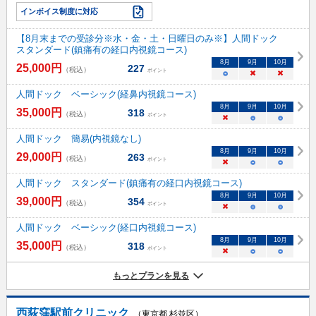
インボイス制度に対応
【8月末までの受診分※水・金・土・日曜日のみ※】人間ドック
スタンダード(鎮痛有の経口内視鏡コース)
8
月
9
月
10
月
25,000
円
227
（税込）
ポイント
○
×
×
人間ドック ベーシック(経鼻内視鏡コース)
8
月
9
月
10
月
35,000
円
318
（税込）
ポイント
×
○
○
人間ドック 簡易(内視鏡なし)
8
月
9
月
10
月
29,000
円
263
（税込）
ポイント
×
○
○
人間ドック スタンダード(鎮痛有の経口内視鏡コース)
8
月
9
月
10
月
39,000
円
354
（税込）
ポイント
×
○
○
人間ドック ベーシック(経口内視鏡コース)
8
月
9
月
10
月
35,000
円
318
（税込）
ポイント
×
○
○
もっとプランを見る
西荻窪駅前クリニック
（東京都 杉並区）