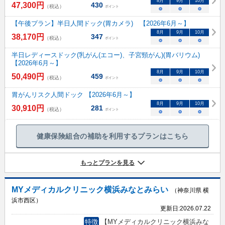
8
月
9
月
10
月
47,300
円
430
（税込）
ポイント
○
○
○
【午後プラン】半日人間ドック(胃カメラ) 【2026年6月～】
8
月
9
月
10
月
38,170
円
347
（税込）
ポイント
○
○
○
半日レディースドック(乳がん(エコー)、子宮頸がん)(胃バリウム)
【2026年6月～】
8
月
9
月
10
月
50,490
円
459
（税込）
ポイント
○
○
○
胃がんリスク人間ドック 【2026年6月～】
8
月
9
月
10
月
30,910
円
281
（税込）
ポイント
○
○
○
健康保険組合の補助を利用するプランはこちら
もっとプランを見る
MYメディカルクリニック横浜みなとみらい
（神奈川県 横
浜市西区）
更新日:
2026.07.22
特徴
【MYメディカルクリニック横浜みな