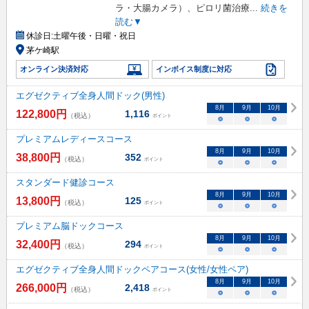
ラ・大腸カメラ）、ピロリ菌治療
...
続きを
読む▼
休診日:
土曜午後・日曜・祝日
茅ケ崎駅
オンライン決済対応
インボイス制度に対応
エグゼクティブ全身人間ドック(男性)
8
月
9
月
10
月
122,800
円
1,116
（税込）
ポイント
○
○
○
プレミアムレディースコース
8
月
9
月
10
月
38,800
円
352
（税込）
ポイント
○
○
○
スタンダード健診コース
8
月
9
月
10
月
13,800
円
125
（税込）
ポイント
○
○
○
プレミアム脳ドックコース
8
月
9
月
10
月
32,400
円
294
（税込）
ポイント
○
○
○
エグゼクティブ全身人間ドックペアコース(女性/女性ペア)
8
月
9
月
10
月
266,000
円
2,418
（税込）
ポイント
○
○
○