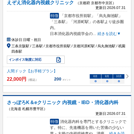
えぞえ消化器内視鏡クリニック
（京都府 京都市中京区）
更新日:
2026.07.31
特徴
「京都市役所前駅」「烏丸御池駅」
「三条駅」「河原町駅」の各駅より徒歩圏
内。
日本消化器内視鏡学会の
...
続きを読む▼
休診日:
日曜・祝日
三条京阪駅 / 三条駅 / 京都市役所前駅 / 京都河原町駅 / 烏丸御池駅 / 祇園
四条駅
インボイス制度に対応
人間ドック【お手軽プラン】
8
月
9
月
10
月
22,000
円
200
（税込）
ポイント
○
○
○
さっぽろK＆eクリニック 内視鏡・IBD・消化器内科
（北海道 札幌市豊平区）
更新日:
2026.07.31
特徴
消化器内科を専門とするクリニックで
す。特に、先進機器を用いた苦痛の少ない
胃・大腸の内視鏡検査や、潰瘍
...
続きを読