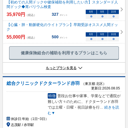
【初めての人間ドックや健保補助を利用したい方】スタンダード人
間ドック◆胃バリウム検査
8
月
9
月
10
月
35,970
円
327
（税込）
ポイント
○
○
○
【心臓・肺・動脈硬化のライトプラン】早期受診オススメ人間ドッ
ク
8
月
9
月
10
月
55,000
円
500
（税込）
ポイント
○
○
○
健康保険組合の補助を利用するプランはこちら
もっとプランを見る
総合クリニックドクターランド赤羽
（東京都 北区）
更新日:
2026.08.05
特徴
普段お仕事や家事、学業などで通院が
難しい方々のために、ドクターランド赤羽
では土曜・日曜・祝日診療を行
...
続きを読
む▼
休診日:
年始（1日~3日）
志茂駅 / 赤羽駅