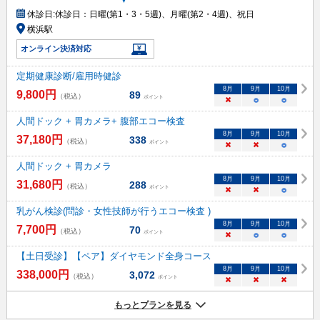
休診日:
休診日：日曜(第1・3・5週)、月曜(第2・4週)、祝日
横浜駅
オンライン決済対応
定期健康診断/雇用時健診
8
月
9
月
10
月
9,800
円
89
（税込）
ポイント
×
○
○
人間ドック + 胃カメラ+ 腹部エコー検査
8
月
9
月
10
月
37,180
円
338
（税込）
ポイント
×
×
○
人間ドック + 胃カメラ
8
月
9
月
10
月
31,680
円
288
（税込）
ポイント
×
×
○
乳がん検診(問診・女性技師が行うエコー検査 )
8
月
9
月
10
月
7,700
円
70
（税込）
ポイント
×
○
○
【土日受診】【ペア】ダイヤモンド全身コース
8
月
9
月
10
月
338,000
円
3,072
（税込）
ポイント
×
×
×
もっとプランを見る