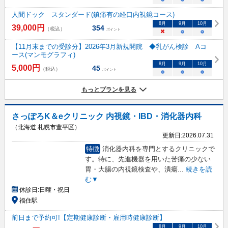
人間ドック スタンダード(鎮痛有の経口内視鏡コース)
8
月
9
月
10
月
39,000
円
354
（税込）
ポイント
×
○
○
【11月末までの受診分】2026年3月新規開院 ◆乳がん検診 Aコ
ース(マンモグラフィ)
8
月
9
月
10
月
5,000
円
45
（税込）
ポイント
○
○
○
もっとプランを見る
さっぽろK＆eクリニック 内視鏡・IBD・消化器内科
（北海道 札幌市豊平区）
更新日:
2026.07.31
特徴
消化器内科を専門とするクリニックで
す。特に、先進機器を用いた苦痛の少ない
胃・大腸の内視鏡検査や、潰瘍
...
続きを読
む▼
休診日:
日曜・祝日
福住駅
前日まで予約可!【定期健康診断・雇用時健康診断】
8
月
9
月
10
月