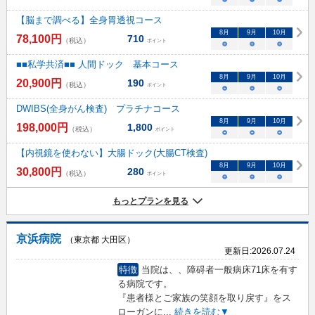
【脳まで調べる】全身胃透視コース
8
月
9
月
10
月
78,100
円
710
（税込）
ポイント
○
○
○
■■私学共済■■ 人間ドック 基本コース
8
月
9
月
10
月
20,900
円
190
（税込）
ポイント
○
○
○
DWIBS(全身がん検査) プラチナコース
8
月
9
月
10
月
198,000
円
1,800
（税込）
ポイント
○
○
○
【内視鏡を使わない】大腸ドック(大腸CT検査)
8
月
9
月
10
月
30,800
円
280
（税込）
ポイント
○
○
○
もっとプランを見る
京浜病院
（東京都 大田区）
更新日:
2026.07.24
特徴
当院は、、障碍者一般病床71床を有す
る病院です。
『患者様とご家族の笑顔を取り戻す』をス
ローガンに
...
続きを読む▼