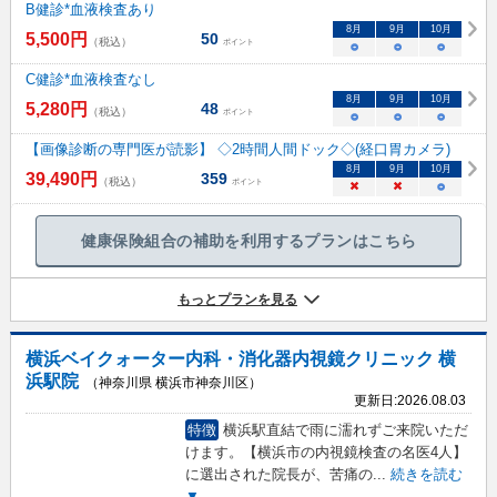
B健診*血液検査あり
8
月
9
月
10
月
5,500
円
50
（税込）
ポイント
○
○
○
C健診*血液検査なし
8
月
9
月
10
月
5,280
円
48
（税込）
ポイント
○
○
○
【画像診断の専門医が読影】 ◇2時間人間ドック◇(経口胃カメラ)
8
月
9
月
10
月
39,490
円
359
（税込）
ポイント
×
×
○
健康保険組合の補助を利用するプランはこちら
もっとプランを見る
横浜ベイクォーター内科・消化器内視鏡クリニック 横
浜駅院
（神奈川県 横浜市神奈川区）
更新日:
2026.08.03
特徴
横浜駅直結で雨に濡れずご来院いただ
けます。【横浜市の内視鏡検査の名医4人】
に選出された院長が、苦痛の
...
続きを読む
▼