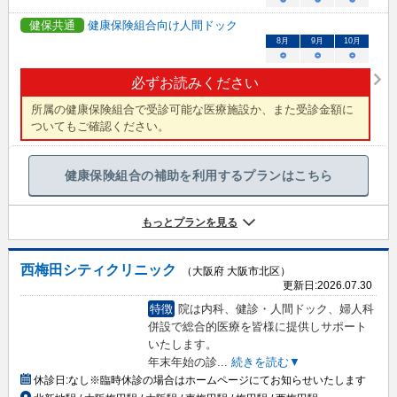
健保共通
健康保険組合向け人間ドック
8
月
9
月
10
月
○
○
○
必ずお読みください
所属の健康保険組合で受診可能な医療施設か、また受診金額に
ついてもご確認ください。
健康保険組合の補助を利用するプランはこちら
もっとプランを見る
西梅田シティクリニック
（大阪府 大阪市北区）
更新日:
2026.07.30
特徴
院は内科、健診・人間ドック、婦人科
併設で総合的医療を皆様に提供しサポート
いたします。
年末年始の診
...
続きを読む▼
休診日:
なし※臨時休診の場合はホームページにてお知らせいたします