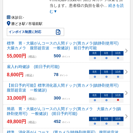
当します。患者様の負担を最小
...
続きを読
む▼
休診日:
-
勝どき駅 / 市場前駅
インボイス制度に対応
標準 胃・大腸がんコースの人間ドック(胃カメラ(鎮静剤使用可)
大腸カメラ 腹部超音波 一般健診) 前日予約可能
8
月
9
月
10
月
55,000
円
500
（税込）
ポイント
○
○
○
雇入れ時健診 (前日予約可能)
8
月
9
月
10
月
8,600
円
78
（税込）
ポイント
○
○
○
【前日予約可能】標準消化器人間ドック(胃カメラ(鎮静剤使用可)
腹部超音波 一般健診)
8
月
9
月
10
月
33,000
円
300
（税込）
ポイント
○
○
×
簡易 胃・大腸がんコースの人間ドック(胃カメラ 大腸カメラ(鎮
静剤使用可) 一般健診) (前日予約可能)
8
月
9
月
10
月
49,800
円
452
（税込）
ポイント
○
○
○
標準 消化器がんコース (胃カメラ(鎮静剤使用可) 腹部超音波