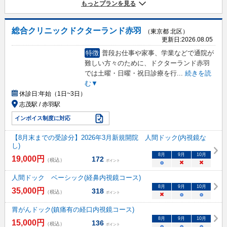
もっとプランを見る
総合クリニックドクターランド赤羽
（東京都 北区）
更新日:
2026.08.05
特徴
普段お仕事や家事、学業などで通院が
難しい方々のために、ドクターランド赤羽
では土曜・日曜・祝日診療を行
...
続きを読
む▼
休診日:
年始（1日~3日）
志茂駅 / 赤羽駅
インボイス制度に対応
【8月末までの受診分】2026年3月新規開院 人間ドック(内視鏡な
し)
8
月
9
月
10
月
19,000
円
172
（税込）
ポイント
○
×
×
人間ドック ベーシック(経鼻内視鏡コース)
8
月
9
月
10
月
35,000
円
318
（税込）
ポイント
×
○
○
胃がんドック(鎮痛有の経口内視鏡コース)
8
月
9
月
10
月
15,000
円
136
（税込）
ポイント
○
○
○