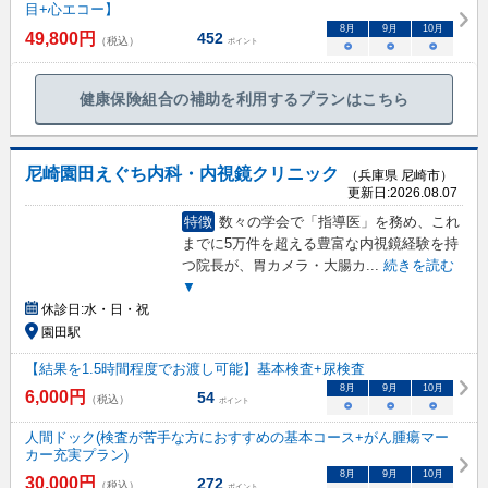
目+心エコー】
8
月
9
月
10
月
49,800
円
452
（税込）
ポイント
○
○
○
健康保険組合の補助を利用するプランはこちら
尼崎園田えぐち内科・内視鏡クリニック
（兵庫県 尼崎市）
更新日:
2026.08.07
特徴
数々の学会で「指導医」を務め、これ
までに5万件を超える豊富な内視鏡経験を持
つ院長が、胃カメラ・大腸カ
...
続きを読む
▼
休診日:
水・日・祝
園田駅
【結果を1.5時間程度でお渡し可能】基本検査+尿検査
8
月
9
月
10
月
6,000
円
54
（税込）
ポイント
○
○
○
人間ドック(検査が苦手な方におすすめの基本コース+がん腫瘍マー
カー充実プラン)
8
月
9
月
10
月
30,000
円
272
（税込）
ポイント