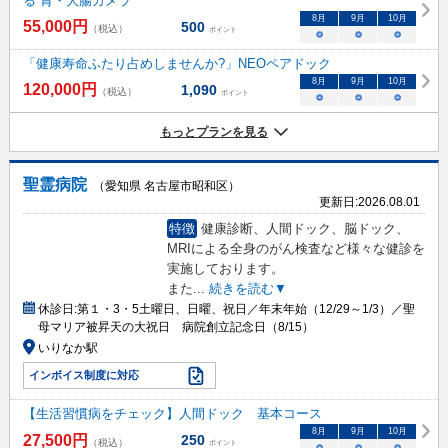
る''胃・大腸カメラ
8
月
9
月
10
月
55,000
円
500
（税込）
ポイント
○
○
○
「健康寿命ふたり占めしませんか?」NEOペアドック
8
月
9
月
10
月
120,000
円
1,090
（税込）
ポイント
○
○
○
もっとプランを見る
聖霊病院
（愛知県 名古屋市昭和区）
更新日:
2026.08.01
特徴
健康診断、人間ドック、脳ドック、
MRIによる全身のがん検査など様々な健診を
実施しております。
また
...
続きを読む▼
休診日:
第１・3・5土曜日、日曜、祝日／年末年始（12/29～1/3）／聖
母マリア被昇天の大祝日 病院創立記念日（8/15）
いりなか駅
インボイス制度に対応
【生活習慣病をチェック】人間ドック 基本コース
8
月
9
月
10
月
27,500
円
250
（税込）
ポイント
○
○
○