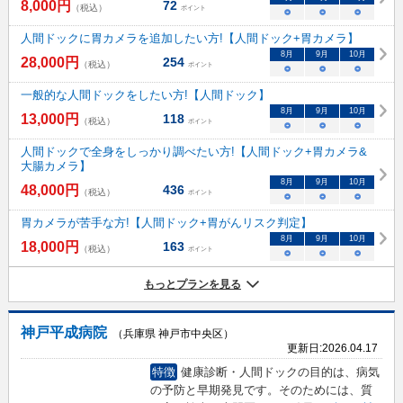
8,000
円
72
（税込）
ポイント
○
○
○
人間ドックに胃カメラを追加したい方!【人間ドック+胃カメラ】
8
月
9
月
10
月
28,000
円
254
（税込）
ポイント
○
○
○
一般的な人間ドックをしたい方!【人間ドック】
8
月
9
月
10
月
13,000
円
118
（税込）
ポイント
○
○
○
人間ドックで全身をしっかり調べたい方!【人間ドック+胃カメラ&
大腸カメラ】
8
月
9
月
10
月
48,000
円
436
（税込）
ポイント
○
○
○
胃カメラが苦手な方!【人間ドック+胃がんリスク判定】
8
月
9
月
10
月
18,000
円
163
（税込）
ポイント
○
○
○
もっとプランを見る
神戸平成病院
（兵庫県 神戸市中央区）
更新日:
2026.04.17
特徴
健康診断・人間ドックの目的は、病気
の予防と早期発見です。そのためには、質