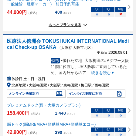
一般健診 腫瘍マーカー) 前日予約可能
8
月
9
月
10
月
44,000
円
400
（税込）
ポイント
○
○
×
もっとプランを見る
医療法人徳洲会 TOKUSHUKAI INTERNATIONAL Medi
cal Check-up OSAKA
（大阪府 大阪市北区）
更新日:
2026.08.01
特徴
•優れた立地: 大阪梅田のJPタワー大阪
11階に位置し、JR大阪駅に直結しているた
め、国内外からのア
...
続きを読む▼
休診日:
土・日・祝日
北新地駅 / 大阪梅田駅 / 大阪駅 / 東梅田駅 / 梅田駅 / 西梅田駅
オンライン決済対応
インボイス制度に対応
プレミアムドック(胃・大腸カメラプラン)
8
月
9
月
10
月
158,400
円
1,440
（税込）
ポイント
○
○
○
脳ドック(脳MRI/MRA+頸動脈MRA+頸動脈エコー)
8
月
9
月
10
月
42,900
円
390
（税込）
ポイント
○
○
○