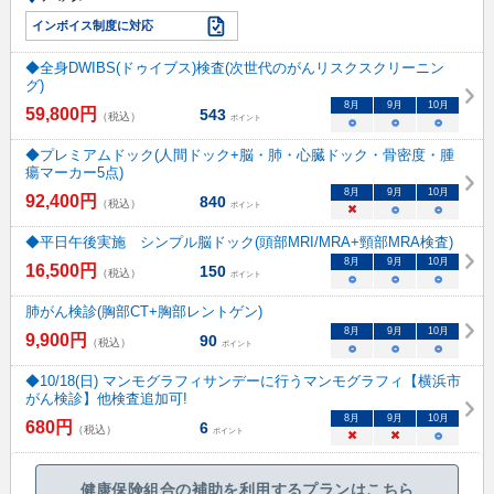
インボイス制度に対応
◆全身DWIBS(ドゥイブス)検査(次世代のがんリスクスクリーニン
グ)
8
月
9
月
10
月
59,800
円
543
（税込）
ポイント
○
○
○
◆プレミアムドック(人間ドック+脳・肺・心臓ドック・骨密度・腫
瘍マーカー5点)
8
月
9
月
10
月
92,400
円
840
（税込）
ポイント
×
○
○
◆平日午後実施 シンプル脳ドック(頭部MRI/MRA+頸部MRA検査)
8
月
9
月
10
月
16,500
円
150
（税込）
ポイント
○
○
○
肺がん検診(胸部CT+胸部レントゲン)
8
月
9
月
10
月
9,900
円
90
（税込）
ポイント
○
○
○
◆10/18(日) マンモグラフィサンデーに行うマンモグラフィ【横浜市
がん検診】他検査追加可!
8
月
9
月
10
月
680
円
6
（税込）
ポイント
×
×
○
健康保険組合の補助を利用するプランはこちら