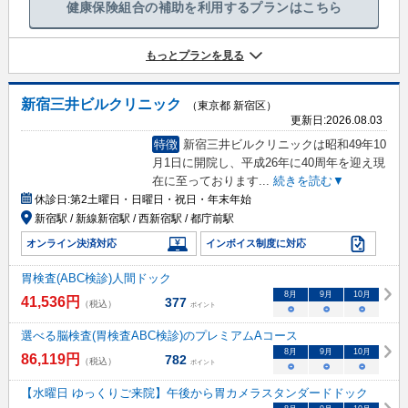
健康保険組合の補助を利用するプランはこちら
もっとプランを見る
新宿三井ビルクリニック
（東京都 新宿区）
更新日:
2026.08.03
特徴
新宿三井ビルクリニックは昭和49年10
月1日に開院し、平成26年に40周年を迎え現
在に至っております
...
続きを読む▼
休診日:
第2土曜日・日曜日・祝日・年末年始
新宿駅 / 新線新宿駅 / 西新宿駅 / 都庁前駅
オンライン決済対応
インボイス制度に対応
胃検査(ABC検診)人間ドック
8
月
9
月
10
月
41,536
円
377
（税込）
ポイント
○
○
○
選べる脳検査(胃検査ABC検診)のプレミアムAコース
8
月
9
月
10
月
86,119
円
782
（税込）
ポイント
○
○
○
【水曜日 ゆっくりご来院】午後から胃カメラスタンダードドック