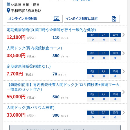
休診日:
日曜・祝日
平和島駅 / 梅屋敷駅
オンライン決済対応
インボイス制度に対応
定期健康診断①(雇用時や企業等が行う一般的な健診)
8
月
9
月
10
月
12,100
円
110
（税込）
ポイント
○
○
○
人間ドック(胃内視鏡検査コース)
8
月
9
月
10
月
38,500
円
350
（税込）
ポイント
○
○
○
定期健康診断②(採血なし)
8
月
9
月
10
月
7,700
円
70
（税込）
ポイント
○
○
○
【鎮静剤使用】胃内視鏡検査人間ドック(ピロリ菌検査+腫瘍マーカ
ー検査のセット付き)
8
月
9
月
10
月
55,000
円
500
（税込）
ポイント
○
○
○
人間ドック(胃バリウム検査)
8
月
9
月
10
月
33,000
円
300
（税込）
ポイント
○
○
○