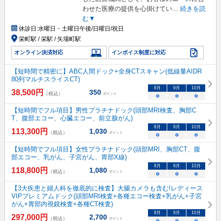
わせた医療の提供を心掛けてい
...
続きを読
む▼
休診日:
水曜日・土曜日午後/日曜日/祝日
栄町駅 / 栄駅 / 矢場町駅
オンライン決済対応
インボイス制度に対応
【短時間で精密に】ABC人間ドック+全身CTスキャン(低線量AIDR
80列マルチスライスCT)
8
月
9
月
10
月
38,500
円
350
（税込）
ポイント
○
○
○
【短時間でフル項目】男性プラチナドック(頭部MRI検査、胸部C
T、腹部エコー、心臓エコー、前立腺がん)
8
月
9
月
10
月
113,300
円
1,030
（税込）
ポイント
○
○
○
【短時間でフル項目】女性プラチナドック(頭部MRI、胸部CT、腹
部エコー、乳がん、子宮がん、胃部X線)
8
月
9
月
10
月
118,800
円
1,080
（税込）
ポイント
○
○
○
【3大疾患と婦人科を徹底的に検査】大腸カメラも含む!レディース
VIPプレミアムドック(頭部MRI検査+各種エコー検査+乳がん+子宮
がん+胃部内視鏡検査+各種CT検査)
8
月
9
月
10
月
297,000
円
2,700
（税込）
ポイント
○
○
○