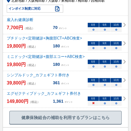
北新地駅 / 大阪梅田駅 / 大阪駅 / 東梅田駅 / 梅田駅 / 西梅田駅
インボイス制度に対応
雇入れ健康診断
8
月
9
月
10
月
7,700
円
70
（税込）
ポイント
○
○
○
プチドック<定期健診+胸腹部CT+ABC検査>
8
月
9
月
10
月
19,800
円
180
（税込）
ポイント
○
○
○
ミニドック<定期健診+腹部エコー+ABC検査>
8
月
9
月
10
月
19,800
円
180
（税込）
ポイント
○
○
○
シンプルドック_カフェギフト券付き
8
月
9
月
10
月
39,800
円
361
（税込）
ポイント
○
○
○
エグゼクティブドック_カフェギフト券付き
8
月
9
月
10
月
149,800
円
1,361
（税込）
ポイント
×
○
○
健康保険組合の補助を利用するプランはこちら