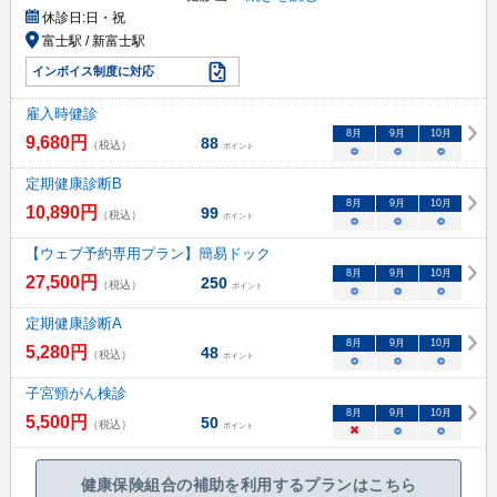
休診日:
日・祝
富士駅 / 新富士駅
インボイス制度に対応
雇入時健診
8
月
9
月
10
月
9,680
円
88
（税込）
ポイント
○
○
○
定期健康診断B
8
月
9
月
10
月
10,890
円
99
（税込）
ポイント
○
○
○
【ウェブ予約専用プラン】簡易ドック
8
月
9
月
10
月
27,500
円
250
（税込）
ポイント
○
○
○
定期健康診断A
8
月
9
月
10
月
5,280
円
48
（税込）
ポイント
○
○
○
子宮頸がん検診
8
月
9
月
10
月
5,500
円
50
（税込）
ポイント
×
○
○
健康保険組合の補助を利用するプランはこちら