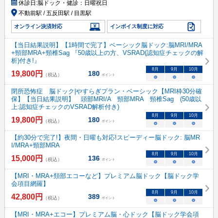
休診日:
脳ドック・健診：日曜祝日
不動前駅 / 五反田駅 / 目黒駅
オンライン決済対応
インボイス制度に対応
【当日結果説明】【1時間で完了】ベーシック脳ドック:脳MRI/MRA
+頸部MRA+頸椎Sag 『50歳以上の方、VSRAD(認知症チェックの解
析)付き!』
8
月
9
月
10
月
19,800
円
180
（税込）
ポイント
○
○
○
閉所恐怖症 脳ドック|やすらぎプラン・ベーシック【MRI枠30分確
保】【当日結果説明】 頭部MRI/A 頸部MRA 頸椎Sag (50歳以
上:認知症チェックのVSRAD解析付き)
8
月
9
月
10
月
19,800
円
180
（税込）
ポイント
○
○
○
【約30分で完了!】夜間・日曜も対応!スピーディー脳ドック: 脳MR
I/MRA+頸部MRA
8
月
9
月
10
月
15,000
円
136
（税込）
ポイント
○
○
○
【MRI・MRA+頚部エコーなど】プレミアム脳ドック【脳ドック学
会項目網羅】
8
月
9
月
10
月
42,800
円
389
（税込）
ポイント
○
○
○
【MRI・MRA+エコー】プレミアム脳・心ドック【脳ドック学会項