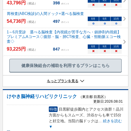
8
月
9
月
10
月
43,796
円
398
（税込）
ポイント
×
×
×
胃検査(ABC検診)の人間ドック+選べる脳検査
8
月
9
月
10
月
54,736
円
497
（税込）
ポイント
○
○
○
1～6月受診 選べる脳検査【内視鏡が苦手な方へ・鎮静剤内視鏡】
プレミアムAコース◇腹部・脳・肺CT検査、心臓・頸動脈エコー検
査◇
8
月
9
月
10
月
93,225
円
847
（税込）
ポイント
×
×
×
健康保険組合の補助を利用するプランはこちら
もっとプランを見る
けやき脳神経リハビリクリニック
（東京都 目黒区）
更新日:
2026.08.01
特徴
目黒駅徒歩圏内とアクセス抜群！品川
方面からもスムーズ、渋谷からも車で15分
と好立地。当院の脳ドックは
...
続きを読む
▼