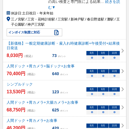
の高い検査と専門医による結果
...
続きを読
む▼
休診日:
土日祝日・年末年始
三ノ宮駅 / 三宮・花時計前駅 / 三宮駅 / 新神戸駅 / 春日野道駅 / 灘駅 / 王
子公園駅 / 神戸三宮駅
インボイス制度に対応
【新価格】一般定期健康診断・雇入れ時健康診断+午後受付+結果後
日発送
8
月
9
月
10
月
8,030
円
73
（税込）
ポイント
○
○
○
人間ドック +胃カメラ+脳ドック+お食事
8
月
9
月
10
月
70,400
円
640
（税込）
ポイント
○
○
○
シンプルドック
8
月
9
月
10
月
13,530
円
123
（税込）
ポイント
○
○
○
人間ドック +胃カメラ+大腸カメラ+お食事
8
月
9
月
10
月
68,750
円
625
（税込）
ポイント
○
○
○
人間ドック +胃カメラ+お食事
8
月
9
月
10
月
46,200
円
420
（税込）
ポイント