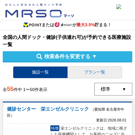
または
が
最大3.5%
貯まる！
全国
の
人間ドック・健診
(子供連れ可)
が予約できる
医療施設
一覧
検索条件を変更する
▼
施設一覧
プラン一覧
55
全
件中
1
〜
50
件表示
健診センター 栄エンゼルクリニック
（愛知県 名古屋市中
区）
更新日:
2026.08.01
特徴
栄エンゼルクリニックは、地域に根ざ
した医療機関として、お客様のニーズに合