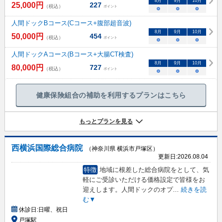
8
月
9
月
10
月
25,000
円
227
（税込）
ポイント
○
○
○
人間ドックBコース(Cコース+腹部超音波)
8
月
9
月
10
月
50,000
円
454
（税込）
ポイント
○
○
○
人間ドックAコース(Bコース+大腸CT検査)
8
月
9
月
10
月
80,000
円
727
（税込）
ポイント
○
○
○
健康保険組合の補助を利用するプランはこちら
もっとプランを見る
西横浜国際総合病院
（神奈川県 横浜市戸塚区）
更新日:
2026.08.04
特徴
地域に根差した総合病院をとして、気
軽にご受診いただける価格設定で皆様をお
迎えします。人間ドックのオプ
...
続きを読
む▼
休診日:
日曜、祝日
戸塚駅