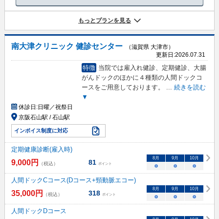
もっとプランを見る
南大津クリニック 健診センター
（滋賀県 大津市）
更新日:
2026.07.31
特徴
当院では雇入れ健診、定期健診、大腸
がんドックのほかに４種類の人間ドックコ
ースをご用意しております。
...
続きを読む
▼
休診日:
日曜／祝祭日
京阪石山駅 / 石山駅
インボイス制度に対応
定期健康診断(雇入時)
8
月
9
月
10
月
9,000
円
81
（税込）
ポイント
○
○
○
人間ドックCコース(Dコース+頸動脈エコー)
8
月
9
月
10
月
35,000
円
318
（税込）
ポイント
○
○
○
人間ドックDコース