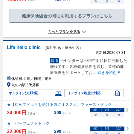
○
○
○
健康保険組合の補助を利用するプランはこちら
もっとプランを見る
Life hello clinic
（愛知県 名古屋市中区）
更新日:
2026.07.31
特徴
当センターは2024年3月1日に開院した
施設です。各種健康診断を通じ、皆様の健
康管理をサポートしてお
...
続きを読む▼
休診日:
土曜／日曜／祝日
丸の内駅 / 伏見駅
オンライン決済対応
インボイス制度に対応
★【初めてドックを受ける方にオススメ】ファーストドック
8
月
9
月
10
月
34,000
円
309
（税込）
ポイント
○
○
○
★ パーフェクトドック
8
月
9
月
10
月
32,000
円
290
（税込）
ポイント
○
○
○