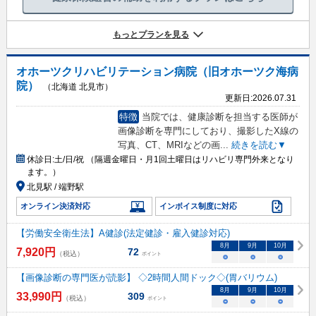
もっとプランを見る
オホーツクリハビリテーション病院（旧オホーツク海病
院）
（北海道 北見市）
更新日:
2026.07.31
特徴
当院では、健康診断を担当する医師が
画像診断を専門にしており、撮影したX線の
写真、CT、MRIなどの画
...
続きを読む▼
休診日:
土/日/祝 （隔週金曜日・月1回土曜日はリハビリ専門外来となり
ます。）
北見駅 / 端野駅
オンライン決済対応
インボイス制度に対応
【労働安全衛生法】A健診(法定健診・雇入健診対応)
8
月
9
月
10
月
7,920
円
72
（税込）
ポイント
○
○
○
【画像診断の専門医が読影】 ◇2時間人間ドック◇(胃バリウム)
8
月
9
月
10
月
33,990
円
309
（税込）
ポイント
○
○
○