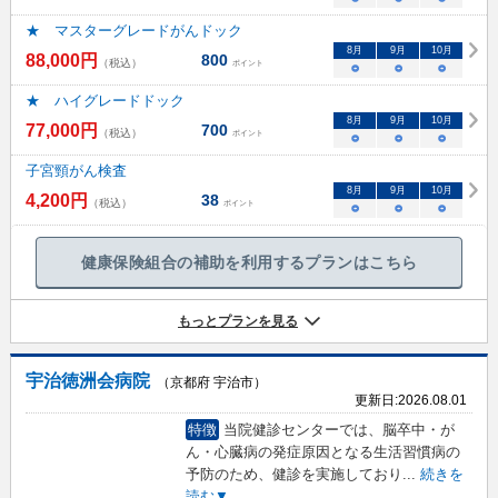
★ マスターグレードがんドック
8
月
9
月
10
月
88,000
円
800
（税込）
ポイント
○
○
○
★ ハイグレードドック
8
月
9
月
10
月
77,000
円
700
（税込）
ポイント
○
○
○
子宮頸がん検査
8
月
9
月
10
月
4,200
円
38
（税込）
ポイント
○
○
○
健康保険組合の補助を利用するプランはこちら
もっとプランを見る
宇治徳洲会病院
（京都府 宇治市）
更新日:
2026.08.01
特徴
当院健診センターでは、脳卒中・が
ん・心臓病の発症原因となる生活習慣病の
予防のため、健診を実施しており
...
続きを
読む▼