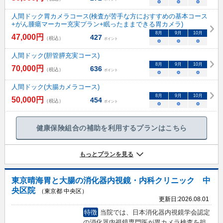
○
○
○
人間ドック胃カメラコース(検査が苦手な方におすすめの基本コース
+がん腫瘍マーカー充実プラン+眠ったままできる胃カメラ)
8
月
9
月
10
月
47,000
円
427
（税込）
ポイント
○
○
○
人間ドック(胆管膵充実コース)
8
月
9
月
10
月
70,000
円
636
（税込）
ポイント
○
○
○
人間ドック(大腸カメラコース)
8
月
9
月
10
月
50,000
円
454
（税込）
ポイント
○
○
○
健康保険組合の補助を利用するプランはこちら
もっとプランを見る
東京晴海胃と大腸の消化器内視鏡・内科クリニック 中
央区院
（東京都 中央区）
更新日:
2026.08.01
特徴
当院では、日本消化器内視鏡学会認定
の消化器内視鏡専門医が胃カメラ検査を担