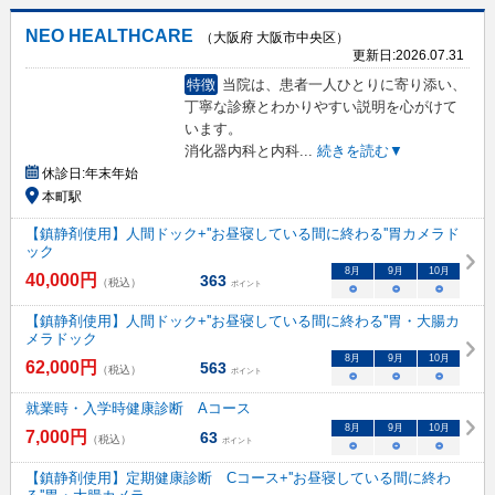
NEO HEALTHCARE
（大阪府 大阪市中央区）
更新日:
2026.07.31
特徴
当院は、患者一人ひとりに寄り添い、
丁寧な診療とわかりやすい説明を心がけて
います。
消化器内科と内科
...
続きを読む▼
休診日:
年末年始
本町駅
【鎮静剤使用】人間ドック+''お昼寝している間に終わる''胃カメラド
ック
8
月
9
月
10
月
40,000
円
363
（税込）
ポイント
○
○
○
【鎮静剤使用】人間ドック+''お昼寝している間に終わる''胃・大腸カ
メラドック
8
月
9
月
10
月
62,000
円
563
（税込）
ポイント
○
○
○
就業時・入学時健康診断 Aコース
8
月
9
月
10
月
7,000
円
63
（税込）
ポイント
○
○
○
【鎮静剤使用】定期健康診断 Cコース+''お昼寝している間に終わ