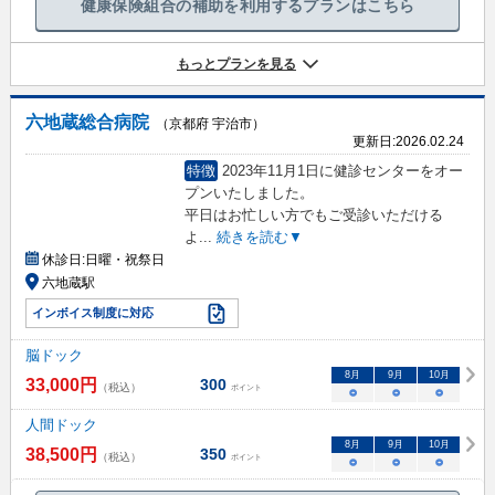
健康保険組合の補助を利用するプランはこちら
もっとプランを見る
六地蔵総合病院
（京都府 宇治市）
更新日:
2026.02.24
特徴
2023年11月1日に健診センターをオー
プンいたしました。
平日はお忙しい方でもご受診いただける
よ
...
続きを読む▼
休診日:
日曜・祝祭日
六地蔵駅
インボイス制度に対応
脳ドック
8
月
9
月
10
月
33,000
円
300
（税込）
ポイント
○
○
○
人間ドック
8
月
9
月
10
月
38,500
円
350
（税込）
ポイント
○
○
○