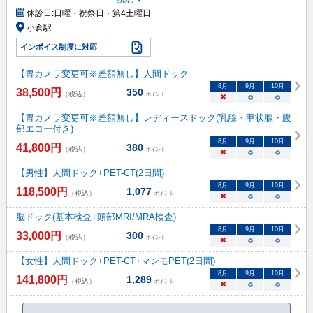
休診日:
日曜・祝祭日・第4土曜日
小倉駅
インボイス制度に対応
【胃カメラ変更可※差額無し】人間ドック
8
月
9
月
10
月
38,500
円
350
（税込）
ポイント
×
○
○
【胃カメラ変更可※差額無し】レディースドック(乳腺・甲状腺・腹
部エコー付き)
8
月
9
月
10
月
41,800
円
380
（税込）
ポイント
×
○
○
【男性】人間ドック+PET-CT(2日間)
8
月
9
月
10
月
118,500
円
1,077
（税込）
ポイント
×
○
○
脳ドック(基本検査+頭部MRI/MRA検査)
8
月
9
月
10
月
33,000
円
300
（税込）
ポイント
×
○
○
【女性】人間ドック+PET-CT+マンモPET(2日間)
8
月
9
月
10
月
141,800
円
1,289
（税込）
ポイント
×
○
○