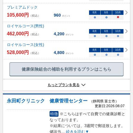
プレミアムドック
8
月
9
月
10
月
105,600
円
960
（税込）
ポイント
○
○
×
ロイヤルコース(男性)
8
月
9
月
10
月
462,000
円
4,200
（税込）
ポイント
○
○
○
ロイヤルコース(女性)
8
月
9
月
10
月
528,000
円
4,800
（税込）
ポイント
○
○
○
健康保険組合の補助を利用するプランはこちら
もっとプランを見る
永田町クリニック 健康管理センター
（静岡県 富士市）
更新日:
2026.08.07
特徴
※こちらはすべて自費での健康診断と
なっております。
※結果については、3週間で郵送致します。
健診当
...
続きを読む▼