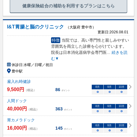
健康保険組合の補助を利用するプランはこちら
I&T胃腸と脳のクリニック
（大阪府 豊中市）
更新日:
2026.08.01
特徴
当院では、高い専門性と親しみやすい
雰囲気を両立した診療を心がけています。
院長は日本消化器病学会専門医
...
続きを読
む▼
休診日:
水曜／日曜／祝日
豊中駅
雇入れ時健診
8
月
9
月
10
月
9,500
円
86
（税込）
ポイント
○
○
○
人間ドック
8
月
9
月
10
月
40,000
円
363
（税込）
ポイント
○
○
○
胃カメラドック
8
月
9
月
10
月
16,000
円
145
（税込）
ポイント
○
○
○