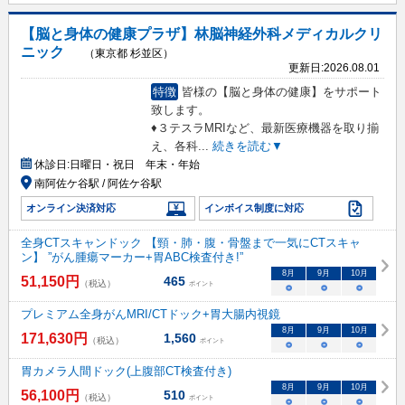
【脳と身体の健康プラザ】林脳神経外科メディカルクリ
ニック
（東京都 杉並区）
更新日:
2026.08.01
特徴
皆様の【脳と身体の健康】をサポート
致します。
♦︎３テスラMRIなど、最新医療機器を取り揃
え、各科
...
続きを読む▼
休診日:
日曜日・祝日 年末・年始
南阿佐ケ谷駅 / 阿佐ケ谷駅
オンライン決済対応
インボイス制度に対応
全身CTスキャンドック 【頸・肺・腹・骨盤まで一気にCTスキャ
ン】 ”がん腫瘍マーカー+胃ABC検査付き!”
8
月
9
月
10
月
51,150
円
465
（税込）
ポイント
○
○
○
プレミアム全身がんMRI/CTドック+胃大腸内視鏡
8
月
9
月
10
月
171,630
円
1,560
（税込）
ポイント
○
○
○
胃カメラ人間ドック(上腹部CT検査付き)
8
月
9
月
10
月
56,100
円
510
（税込）
ポイント
○
○
○