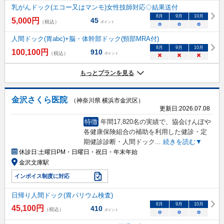
乳がんドック(エコー又はマンモ)女性技師対応◇結果送付
8
月
9
月
10
月
5,000
円
45
（税込）
ポイント
○
○
○
人間ドック(胃abc)+脳・体幹部ドック(頸部MRA付)
8
月
9
月
10
月
100,100
円
910
（税込）
ポイント
×
×
×
もっとプランを見る
金沢さくら医院
（神奈川県 横浜市金沢区）
更新日:
2026.07.08
特徴
年間17,820名の実績で、協会けんぽや
各健康保険組合の補助を利用した健診・定
期健診診断・人間ドック
...
続きを読む▼
休診日:
土曜日PM・日曜日・祝日・年末年始
金沢文庫駅
インボイス制度に対応
日帰り人間ドック(胃バリウム検査)
8
月
9
月
10
月
45,100
円
410
（税込）
ポイント
○
○
○