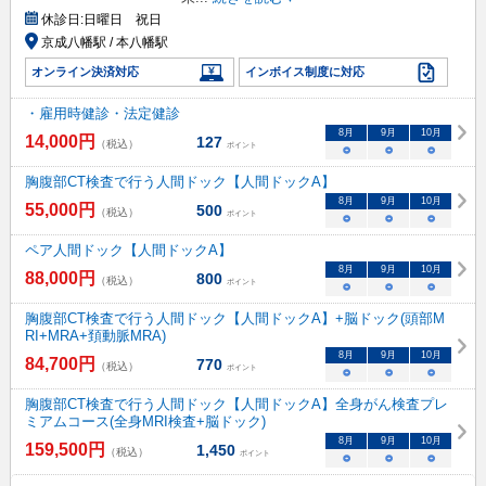
休診日:
日曜日 祝日
京成八幡駅 / 本八幡駅
オンライン決済対応
インボイス制度に対応
・雇用時健診・法定健診
8
月
9
月
10
月
14,000
円
127
（税込）
ポイント
○
○
○
胸腹部CT検査で行う人間ドック【人間ドックA】
8
月
9
月
10
月
55,000
円
500
（税込）
ポイント
○
○
○
ペア人間ドック【人間ドックA】
8
月
9
月
10
月
88,000
円
800
（税込）
ポイント
○
○
○
胸腹部CT検査で行う人間ドック【人間ドックA】+脳ドック(頭部M
RI+MRA+頚動脈MRA)
8
月
9
月
10
月
84,700
円
770
（税込）
ポイント
○
○
○
胸腹部CT検査で行う人間ドック【人間ドックA】全身がん検査プレ
ミアムコース(全身MRI検査+脳ドック)
8
月
9
月
10
月
159,500
円
1,450
（税込）
ポイント
○
○
○