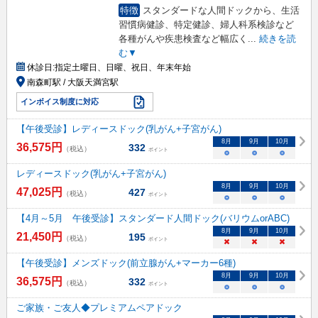
特徴
スタンダードな人間ドックから、生活
習慣病健診、特定健診、婦人科系検診など
各種がんや疾患検査など幅広く
...
続きを読
む▼
休診日:
指定土曜日、日曜、祝日、年末年始
南森町駅 / 大阪天満宮駅
インボイス制度に対応
【午後受診】レディースドック(乳がん+子宮がん)
8
月
9
月
10
月
36,575
円
332
（税込）
ポイント
○
○
○
レディースドック(乳がん+子宮がん)
8
月
9
月
10
月
47,025
円
427
（税込）
ポイント
○
○
○
【4月～5月 午後受診】スタンダード人間ドック(バリウムorABC)
8
月
9
月
10
月
21,450
円
195
（税込）
ポイント
×
×
×
【午後受診】メンズドック(前立腺がん+マーカー6種)
8
月
9
月
10
月
36,575
円
332
（税込）
ポイント
○
○
○
ご家族・ご友人◆プレミアムペアドック