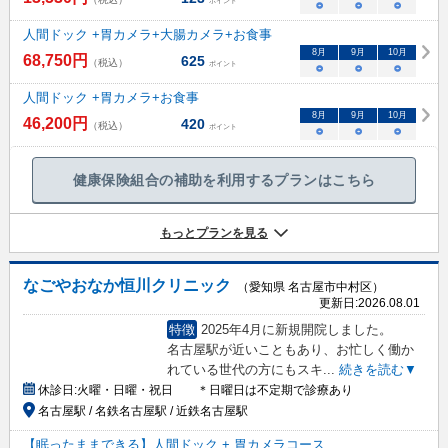
ポイント
○
○
○
人間ドック +胃カメラ+大腸カメラ+お食事
8
月
9
月
10
月
68,750
円
625
（税込）
ポイント
○
○
○
人間ドック +胃カメラ+お食事
8
月
9
月
10
月
46,200
円
420
（税込）
ポイント
○
○
○
健康保険組合の補助を利用するプランはこちら
もっとプランを見る
なごやおなか恒川クリニック
（愛知県 名古屋市中村区）
更新日:
2026.08.01
特徴
2025年4月に新規開院しました。
名古屋駅が近いこともあり、お忙しく働か
れている世代の方にもスキ
...
続きを読む▼
休診日:
火曜・日曜・祝日 ＊日曜日は不定期で診療あり
名古屋駅 / 名鉄名古屋駅 / 近鉄名古屋駅
【眠ったままできる】人間ドック + 胃カメラコース