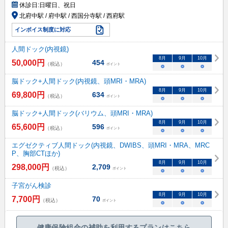
休診日:
日曜日、祝日
北府中駅 / 府中駅 / 西国分寺駅 / 西府駅
インボイス制度に対応
人間ドック(内視鏡)
8
月
9
月
10
月
50,000
円
454
（税込）
ポイント
○
○
○
脳ドック+人間ドック(内視鏡、頭MRI・MRA)
8
月
9
月
10
月
69,800
円
634
（税込）
ポイント
○
○
○
脳ドック+人間ドック(バリウム、頭MRI・MRA)
8
月
9
月
10
月
65,600
円
596
（税込）
ポイント
○
○
○
エグゼクティブ人間ドック(内視鏡、DWIBS、頭MRI・MRA、MRC
P、胸部CTほか)
8
月
9
月
10
月
298,000
円
2,709
（税込）
ポイント
○
○
○
子宮がん検診
8
月
9
月
10
月
7,700
円
70
（税込）
ポイント
○
○
○
健康保険組合の補助を利用するプランはこちら