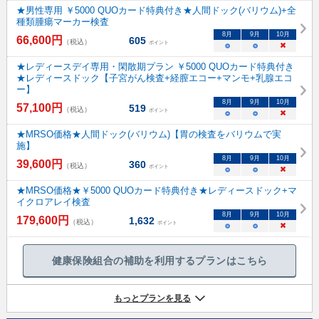
★男性専用 ￥5000 QUOカード特典付き★人間ドック(バリウム)+全
種類腫瘍マーカー検査
8
月
9
月
10
月
66,600
円
605
（税込）
ポイント
○
○
×
★レディースデイ専用・閑散期プラン ￥5000 QUOカード特典付き
★レディースドック【子宮がん検査+経膣エコー+マンモ+乳腺エコ
ー】
8
月
9
月
10
月
57,100
円
519
（税込）
ポイント
○
○
×
★MRSO価格★人間ドック(バリウム)【胃の検査をバリウムで実
施】
8
月
9
月
10
月
39,600
円
360
（税込）
ポイント
○
○
×
★MRSO価格★￥5000 QUOカード特典付き★レディースドック+マ
イクロアレイ検査
8
月
9
月
10
月
179,600
円
1,632
（税込）
ポイント
○
○
×
健康保険組合の補助を利用するプランはこちら
もっとプランを見る