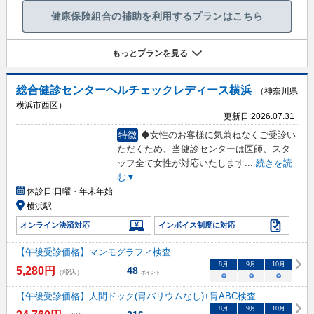
健康保険組合の補助を利用するプランはこちら
もっとプランを見る
総合健診センターヘルチェックレディース横浜
（神奈川県
横浜市西区）
更新日:
2026.07.31
特徴
◆女性のお客様に気兼ねなくご受診い
ただくため、当健診センターは医師、スタ
ッフ全て女性が対応いたします
...
続きを読
む▼
休診日:
日曜・年末年始
横浜駅
オンライン決済対応
インボイス制度に対応
【午後受診価格】マンモグラフィ検査
8
月
9
月
10
月
5,280
円
48
（税込）
ポイント
○
○
○
【午後受診価格】人間ドック(胃バリウムなし)+胃ABC検査
8
月
9
月
10
月