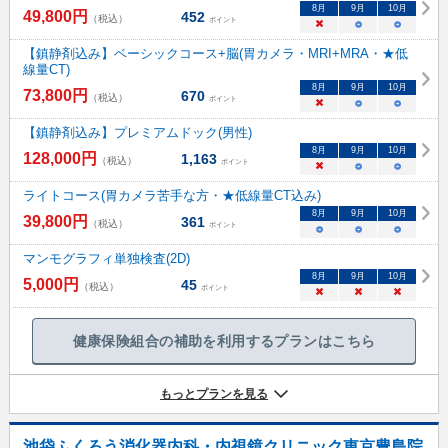
8
月
9
月
10
月
49,800
円
452
（税込）
ポイント
×
○
○
【鎮静剤込み】ベーシックコース+脳(胃カメラ・MRI+MRA・★低
線量CT)
8
月
9
月
10
月
73,800
円
670
（税込）
ポイント
×
○
○
【鎮静剤込み】プレミアムドック(男性)
8
月
9
月
10
月
128,000
円
1,163
（税込）
ポイント
×
○
○
ライトコース(胃カメラ苦手な方・★低線量CT込み)
8
月
9
月
10
月
39,800
円
361
（税込）
ポイント
○
○
○
マンモグラフィ単独検査(2D)
8
月
9
月
10
月
5,000
円
45
（税込）
ポイント
×
×
×
健康保険組合の補助を利用するプランはこちら
もっとプランを見る
池袋ふくろう消化器内科・内視鏡クリニック東京豊島院