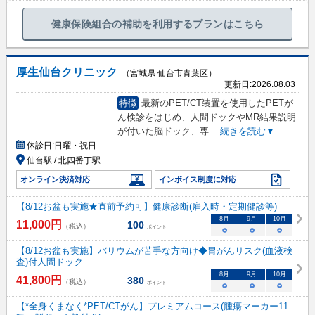
健康保険組合の補助を利用するプランはこちら
厚生仙台クリニック
（宮城県 仙台市青葉区）
更新日:
2026.08.03
特徴
最新のPET/CT装置を使用したPETが
ん検診をはじめ、人間ドックやMR結果説明
が付いた脳ドック、専
...
続きを読む▼
休診日:
日曜・祝日
仙台駅 / 北四番丁駅
オンライン決済対応
インボイス制度に対応
【8/12お盆も実施★直前予約可】健康診断(雇入時・定期健診等)
8
月
9
月
10
月
11,000
円
100
（税込）
ポイント
○
○
○
【8/12お盆も実施】バリウムが苦手な方向け◆胃がんリスク(血液検
査)付人間ドック
8
月
9
月
10
月
41,800
円
380
（税込）
ポイント
○
○
○
【*全身くまなく*PET/CTがん】プレミアムコース(腫瘍マーカー11