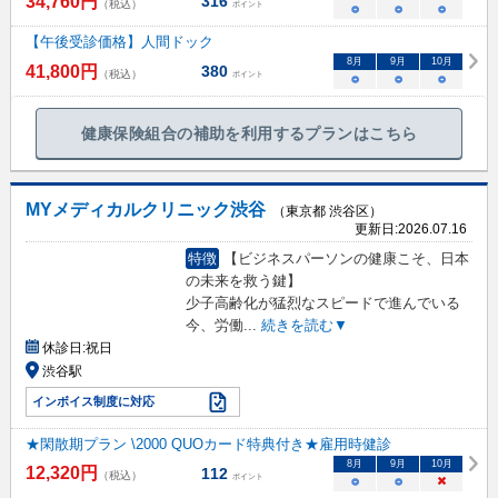
34,760
円
316
（税込）
ポイント
○
○
○
【午後受診価格】人間ドック
8
月
9
月
10
月
41,800
円
380
（税込）
ポイント
○
○
○
健康保険組合の補助を利用するプランはこちら
MYメディカルクリニック渋谷
（東京都 渋谷区）
更新日:
2026.07.16
特徴
【ビジネスパーソンの健康こそ、日本
の未来を救う鍵】
少子高齢化が猛烈なスピードで進んでいる
今、労働
...
続きを読む▼
休診日:
祝日
渋谷駅
インボイス制度に対応
★閑散期プラン \2000 QUOカード特典付き★雇用時健診
8
月
9
月
10
月
12,320
円
112
（税込）
ポイント
○
○
×