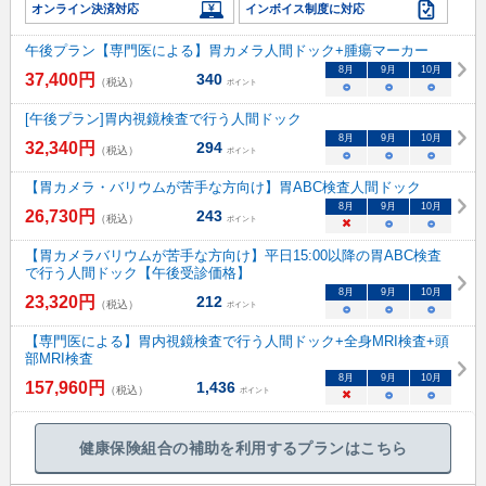
オンライン決済対応
インボイス制度に対応
午後プラン【専門医による】胃カメラ人間ドック+腫瘍マーカー
8
月
9
月
10
月
37,400
円
340
（税込）
ポイント
○
○
○
[午後プラン]胃内視鏡検査で行う人間ドック
8
月
9
月
10
月
32,340
円
294
（税込）
ポイント
○
○
○
【胃カメラ・バリウムが苦手な方向け】胃ABC検査人間ドック
8
月
9
月
10
月
26,730
円
243
（税込）
ポイント
×
○
○
【胃カメラバリウムが苦手な方向け】平日15:00以降の胃ABC検査
で行う人間ドック【午後受診価格】
8
月
9
月
10
月
23,320
円
212
（税込）
ポイント
○
○
○
【専門医による】胃内視鏡検査で行う人間ドック+全身MRI検査+頭
部MRI検査
8
月
9
月
10
月
157,960
円
1,436
（税込）
ポイント
×
○
○
健康保険組合の補助を利用するプランはこちら