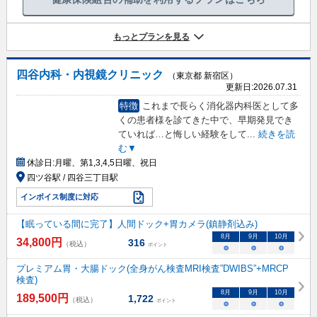
もっとプランを見る
四谷内科・内視鏡クリニック
（東京都 新宿区）
更新日:
2026.07.31
特徴
これまで長らく消化器内科医として多
くの患者様を診てきた中で、早期発見でき
ていれば…と悔しい経験をして
...
続きを読
む▼
休診日:
月曜、第1,3,4,5日曜、祝日
四ツ谷駅 / 四谷三丁目駅
インボイス制度に対応
【眠っている間に完了】人間ドック+胃カメラ(鎮静剤込み)
8
月
9
月
10
月
34,800
円
316
（税込）
ポイント
○
○
○
プレミアム胃・大腸ドック(全身がん検査MRI検査”DWIBS”+MRCP
検査)
8
月
9
月
10
月
189,500
円
1,722
（税込）
ポイント
○
○
○