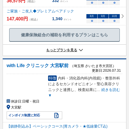
36,575
円
332
（税込）
ポイント
○
○
○
ご家族・ご友人◆プレミアムペアドック
8
月
9
月
10
月
147,400
円
1,340
（税込）
ポイント
○
○
○
健康保険組合の補助を利用するプランはこちら
もっとプランを見る
with Life クリニック 大宮駅前
（埼玉県 さいたま市大宮区）
更新日:
2026.07.31
特徴
内科・消化器内科(内視鏡)・整形外科
によるセカンドオピニオン・聖心美容クリ
ニックと連携し、検査結果に
...
続きを読む
▼
休診日:
日曜・祝日
大宮駅
インボイス制度に対応
【鎮静剤込み】ベーシックコース(胃カメラ・★低線量CT込)