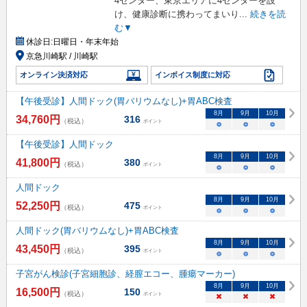
4センター、東京エリアに4センターを設
け、健康診断に携わってまいり
...
続きを読
む▼
休診日:
日曜日・年末年始
京急川崎駅 / 川崎駅
オンライン決済対応
インボイス制度に対応
【午後受診】人間ドック(胃バリウムなし)+胃ABC検査
8
月
9
月
10
月
34,760
円
316
（税込）
ポイント
○
○
○
【午後受診】人間ドック
8
月
9
月
10
月
41,800
円
380
（税込）
ポイント
○
○
○
人間ドック
8
月
9
月
10
月
52,250
円
475
（税込）
ポイント
○
○
○
人間ドック(胃バリウムなし)+胃ABC検査
8
月
9
月
10
月
43,450
円
395
（税込）
ポイント
○
○
○
子宮がん検診(子宮細胞診、経膣エコー、腫瘍マーカー)
8
月
9
月
10
月
16,500
円
150
（税込）
ポイント
×
×
×