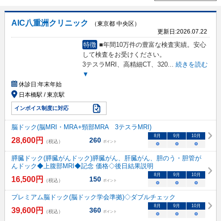
AIC八重洲クリニック
（東京都 中央区）
更新日:
2026.07.22
特徴
■年間10万件の豊富な検査実績。安心
して検査をお受けください。
3テスラMRI、高精細CT、320
...
続きを読む
▼
休診日:
年末年始
日本橋駅 / 東京駅
インボイス制度に対応
脳ドック(脳MRI・MRA+頸部MRA 3テスラMRI)
8
月
9
月
10
月
28,600
円
260
（税込）
ポイント
○
○
○
膵臓ドック(膵臓がんドック)膵臓がん、肝臓がん、胆のう・胆管が
んドック◆上腹部MRI◆記念 価格◇後日結果説明
8
月
9
月
10
月
16,500
円
150
（税込）
ポイント
○
○
○
プレミアム脳ドック(脳ドック学会準拠)◇ダブルチェック
8
月
9
月
10
月
39,600
円
360
（税込）
ポイント
○
○
○