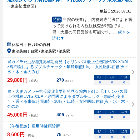
（東京都 豊島区）
更新日:
2026.07.31
特徴
当院の検査は、内視鏡専門医による眠
って受けられる内視鏡検査が特徴です。
胃・大腸の同日受診も可能です。
...
続きを
読む▼
休診日:
土日以外の祝日
東池袋四丁目駅 / 東池袋駅 / 池袋駅
胃カメラ+生活習慣病早期発見【オリンパス最上位機種EVIS X1/AI
×専門医によるダブルチェック・鎮静剤使用可・女性医師在籍(火・
水・木・金のみ)】
8
月
9
月
10
月
29,800
円
270
（税込）
ポイント
○
○
○
胃・大腸カメラ+生活習慣病早期発見☆院内下剤☆【オリンパス最
上位機種EVIS X1/AI×専門医によるダブルチェック・鎮静剤使用
可・選べる来院時間8時・10時・11時・女性医師在籍(火・水・木・
金のみ
8
月
9
月
10
月
45,000
円
409
（税込）
ポイント
○
○
○
【午後受診】雇用時健康診断
8
月
9
月
10
月
8,600
円
78
（税込）
ポイント
○
○
○