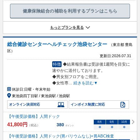
健康保険組合の補助を利用するプランはこちら
もっとプランを見る
総合健診センターヘルチェック池袋センター
（東京都 豊島
区）
更新日:
2026.07.31
特徴
◆結果報告書は受診後1週間を目安に
速やかに送付しております。
◆男女別フロアをご用意。
◆女性専
...
続きを読む▼
休診日:
日曜・年末年始
東池袋四丁目駅 / 東池袋駅 / 池袋駅
オンライン決済対応
インボイス制度に対応
【午後受診価格】人間ドック
8
月
9
月
10
月
41,800
円
380
（税込）
ポイント
○
○
○
【午後受診価格】人間ドック(胃バリウムなし)+胃ABC検査