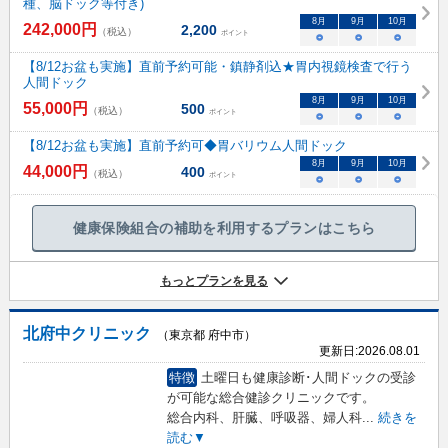
種、脳ドック等付き)
8
月
9
月
10
月
242,000
円
2,200
（税込）
ポイント
○
○
○
【8/12お盆も実施】直前予約可能・鎮静剤込★胃内視鏡検査で行う
人間ドック
8
月
9
月
10
月
55,000
円
500
（税込）
ポイント
○
○
○
【8/12お盆も実施】直前予約可◆胃バリウム人間ドック
8
月
9
月
10
月
44,000
円
400
（税込）
ポイント
○
○
○
健康保険組合の補助を利用するプランはこちら
もっとプランを見る
北府中クリニック
（東京都 府中市）
更新日:
2026.08.01
特徴
土曜日も健康診断･人間ドックの受診
が可能な総合健診クリニックです。
総合内科、肝臓、呼吸器、婦人科
...
続きを
読む▼