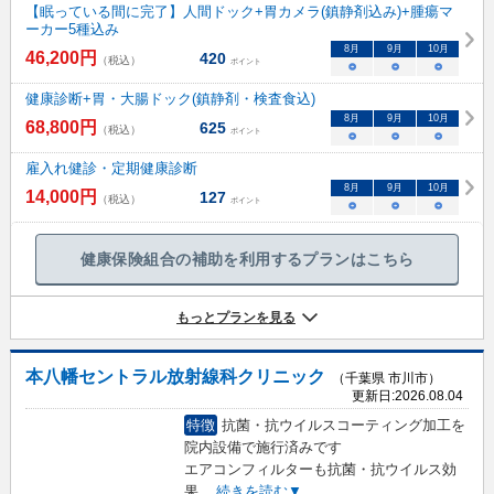
【眠っている間に完了】人間ドック+胃カメラ(鎮静剤込み)+腫瘍マ
ーカー5種込み
8
月
9
月
10
月
46,200
円
420
（税込）
ポイント
○
○
○
健康診断+胃・大腸ドック(鎮静剤・検査食込)
8
月
9
月
10
月
68,800
円
625
（税込）
ポイント
○
○
○
雇入れ健診・定期健康診断
8
月
9
月
10
月
14,000
円
127
（税込）
ポイント
○
○
○
健康保険組合の補助を利用するプランはこちら
もっとプランを見る
本八幡セントラル放射線科クリニック
（千葉県 市川市）
更新日:
2026.08.04
特徴
抗菌・抗ウイルスコーティング加工を
院内設備で施行済みです
エアコンフィルターも抗菌・抗ウイルス効
果
...
続きを読む▼