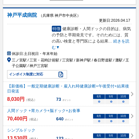
神戸平成病院
（兵庫県 神戸市中央区）
更新日:
2026.04.17
特徴
健康診断・人間ドックの目的は、病気
の予防と早期発見です。そのためには、質
の高い検査と専門医による結果
...
続きを読
む▼
休診日:
土日祝日・年末年始
三ノ宮駅 / 三宮・花時計前駅 / 三宮駅 / 新神戸駅 / 春日野道駅 / 灘駅 / 王
子公園駅 / 神戸三宮駅
インボイス制度に対応
【新価格】一般定期健康診断・雇入れ時健康診断+午後受付+結果後
日発送
8
月
9
月
10
月
8,030
円
73
（税込）
ポイント
○
○
○
人間ドック +胃カメラ+脳ドック+お食事
8
月
9
月
10
月
70,400
円
640
（税込）
ポイント
○
○
○
シンプルドック
8
月
9
月
10
月
13,530
円
123
（税込）