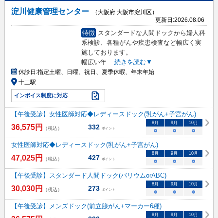
淀川健康管理センター
（大阪府 大阪市淀川区）
更新日:
2026.08.06
特徴
スタンダードな人間ドックから婦人科
系検診、各種がんや疾患検査など幅広く実
施しております。
幅広い年
...
続きを読む▼
休診日:
指定土曜、日曜、祝日、夏季休暇、年末年始
十三駅
インボイス制度に対応
【午後受診】女性医師対応◆レディースドック(乳がん+子宮がん)
8
月
9
月
10
月
36,575
円
332
（税込）
ポイント
○
○
○
女性医師対応◆レディースドック(乳がん+子宮がん)
8
月
9
月
10
月
47,025
円
427
（税込）
ポイント
○
○
○
【午後受診】スタンダード人間ドック(バリウムorABC)
8
月
9
月
10
月
30,030
円
273
（税込）
ポイント
○
○
○
【午後受診】メンズドック(前立腺がん+マーカー6種)
8
月
9
月
10
月