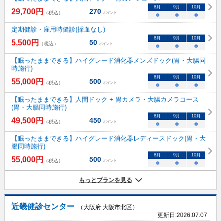
8
月
9
月
10
月
29,700
円
270
（税込）
ポイント
○
○
○
定期健診・雇用時健診(採血なし)
8
月
9
月
10
月
5,500
円
50
（税込）
ポイント
○
○
○
【眠ったままできる】ハイグレード消化器メンズドック(胃・大腸同
時施行)
8
月
9
月
10
月
55,000
円
500
（税込）
ポイント
○
○
○
【眠ったままできる】人間ドック + 胃カメラ・大腸カメラコース
(胃・大腸同時施行)
8
月
9
月
10
月
49,500
円
450
（税込）
ポイント
○
○
○
【眠ったままできる】ハイグレード消化器レディースドック(胃・大
腸同時施行)
8
月
9
月
10
月
55,000
円
500
（税込）
ポイント
○
○
○
もっとプランを見る
近畿健診センター
（大阪府 大阪市北区）
更新日:
2026.07.07