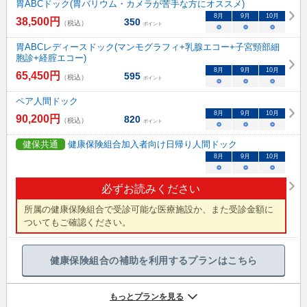
胃ABCドック(胃バリウム・カメラが苦手な方にオススメ)
8
月
9
月
10
月
38,500
円
350
（税込）
ポイント
○
○
○
胃ABCレディースドック(マンモグラフィ+乳腺エコー+子宮頸部細
胞診+経腟エコー)
8
月
9
月
10
月
65,450
円
595
（税込）
ポイント
○
○
○
ペア人間ドック
8
月
9
月
10
月
90,200
円
820
（税込）
ポイント
○
○
○
健保共通
健康保険組合加入者向け日帰り人間ドック
8
月
9
月
10
月
○
○
○
必ずお読みください
所属の健康保険組合で受診可能な医療施設か、また受診金額に
ついてもご確認ください。
健康保険組合の補助を利用するプランはこちら
もっとプランを見る