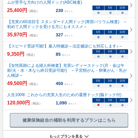
ムが苦手な方向けの人間ドック(ABC検査)
8
月
9
月
10
月
25,400
円
230
（税込）
ポイント
○
○
○
【充実の65項目!】スタンダード人間ドック(胃部バリウム検査) ～
初めて人間ドックを受ける方にもオススメ～
8
月
9
月
10
月
35,970
円
327
（税込）
ポイント
○
○
○
【スピード受診可能!】雇入時健診～法定健診にも対応します♪～
8
月
9
月
10
月
9,350
円
85
（税込）
ポイント
○
○
○
【女性医師による婦人科検査】充実レディースドック(月・金は午
前/火・水・木なら終日受診可能!) ～子宮頸がん・卵巣がん・乳が
ん検診～
8
月
9
月
10
月
49,500
円
450
（税込）
ポイント
○
○
○
人生100年 これからの充実人生のための還暦ドック(脳ドック付)
8
月
9
月
10
月
120,000
円
1,090
（税込）
ポイント
×
○
○
健康保険組合の補助を利用するプランはこちら
もっとプランを見る