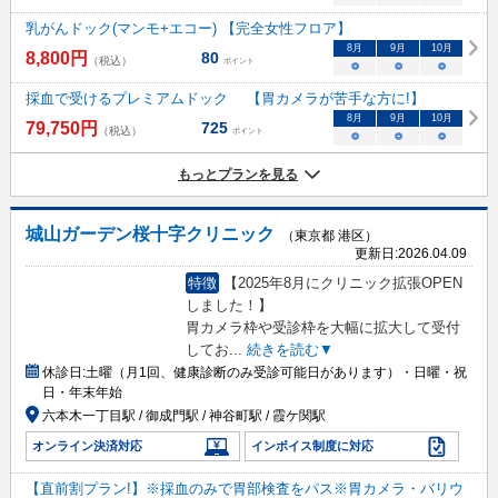
乳がんドック(マンモ+エコー) 【完全女性フロア】
8
月
9
月
10
月
8,800
円
80
（税込）
ポイント
○
○
○
採血で受けるプレミアムドック 【胃カメラが苦手な方に!】
8
月
9
月
10
月
79,750
円
725
（税込）
ポイント
○
○
○
もっとプランを見る
城山ガーデン桜十字クリニック
（東京都 港区）
更新日:
2026.04.09
特徴
【2025年8月にクリニック拡張OPEN
しました！】
胃カメラ枠や受診枠を大幅に拡大して受付
してお
...
続きを読む▼
休診日:
土曜（月1回、健康診断のみ受診可能日があります）・日曜・祝
日・年末年始
六本木一丁目駅 / 御成門駅 / 神谷町駅 / 霞ケ関駅
オンライン決済対応
インボイス制度に対応
【直前割プラン!】※採血のみで胃部検査をパス※胃カメラ・バリウ