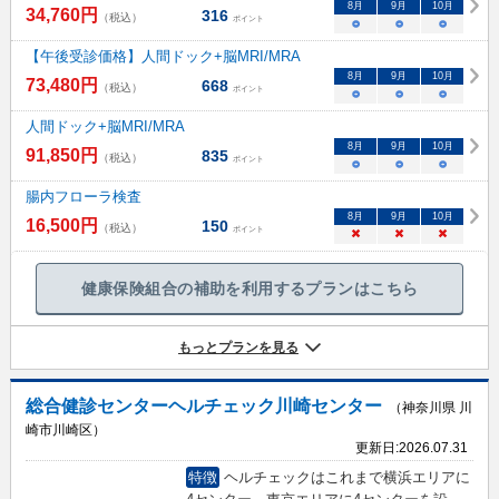
8
月
9
月
10
月
34,760
円
316
（税込）
ポイント
○
○
○
【午後受診価格】人間ドック+脳MRI/MRA
8
月
9
月
10
月
73,480
円
668
（税込）
ポイント
○
○
○
人間ドック+脳MRI/MRA
8
月
9
月
10
月
91,850
円
835
（税込）
ポイント
○
○
○
腸内フローラ検査
8
月
9
月
10
月
16,500
円
150
（税込）
ポイント
×
×
×
健康保険組合の補助を利用するプランはこちら
もっとプランを見る
総合健診センターヘルチェック川崎センター
（神奈川県 川
崎市川崎区）
更新日:
2026.07.31
特徴
ヘルチェックはこれまで横浜エリアに