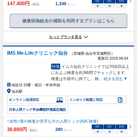
8
月
9
月
10
月
147,400
円
1,340
（税込）
ポイント
○
○
○
健康保険組合の補助を利用するプランはこちら
もっとプランを見る
IMS Me-Lifeクリニック仙台
（宮城県 仙台市宮城野区）
更新日:
2026.08.04
特徴
イムス仙台クリニックでは70項目以上
におよぶ検査を約3時間でチェックします。
検査は午前中に終了し、検
...
続きを読む▼
休診日:
日曜・祝日・年末年始
仙台駅
オンライン決済対応
インボイス制度に対応
日本人間ドック学会機能評価認定施設
<女性>胃の検査が苦手な方の人間ドック(ABC検査)
8
月
9
月
10
月
30,800
円
280
（税込）
ポイント
○
○
○