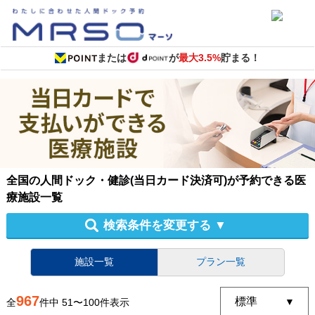
または
が
最大3.5%
貯まる！
全国
の
人間ドック・健診
(当日カード決済可)
が予約できる
医
療施設
一覧
検索条件を変更する
▼
施設一覧
プラン一覧
967
全
件中
51
〜
100
件表示