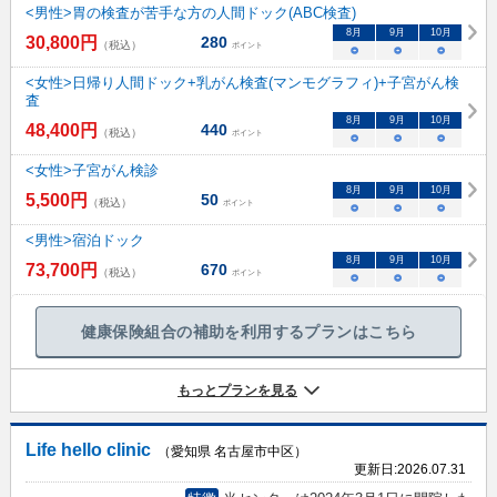
<男性>胃の検査が苦手な方の人間ドック(ABC検査)
8
月
9
月
10
月
30,800
円
280
（税込）
ポイント
○
○
○
<女性>日帰り人間ドック+乳がん検査(マンモグラフィ)+子宮がん検
査
8
月
9
月
10
月
48,400
円
440
（税込）
ポイント
○
○
○
<女性>子宮がん検診
8
月
9
月
10
月
5,500
円
50
（税込）
ポイント
○
○
○
<男性>宿泊ドック
8
月
9
月
10
月
73,700
円
670
（税込）
ポイント
○
○
○
健康保険組合の補助を利用するプランはこちら
もっとプランを見る
Life hello clinic
（愛知県 名古屋市中区）
更新日:
2026.07.31