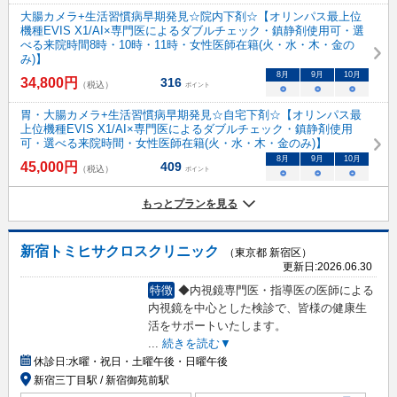
大腸カメラ+生活習慣病早期発見☆院内下剤☆【オリンパス最上位
機種EVIS X1/AI×専門医によるダブルチェック・鎮静剤使用可・選
べる来院時間8時・10時・11時・女性医師在籍(火・水・木・金の
み)】
8
月
9
月
10
月
34,800
円
316
（税込）
ポイント
○
○
○
胃・大腸カメラ+生活習慣病早期発見☆自宅下剤☆【オリンパス最
上位機種EVIS X1/AI×専門医によるダブルチェック・鎮静剤使用
可・選べる来院時間・女性医師在籍(火・水・木・金のみ)】
8
月
9
月
10
月
45,000
円
409
（税込）
ポイント
○
○
○
もっとプランを見る
新宿トミヒサクロスクリニック
（東京都 新宿区）
更新日:
2026.06.30
特徴
◆内視鏡専門医・指導医の医師による
内視鏡を中心とした検診で、皆様の健康生
活をサポートいたします。
...
続きを読む▼
休診日:
水曜・祝日・土曜午後・日曜午後
新宿三丁目駅 / 新宿御苑前駅