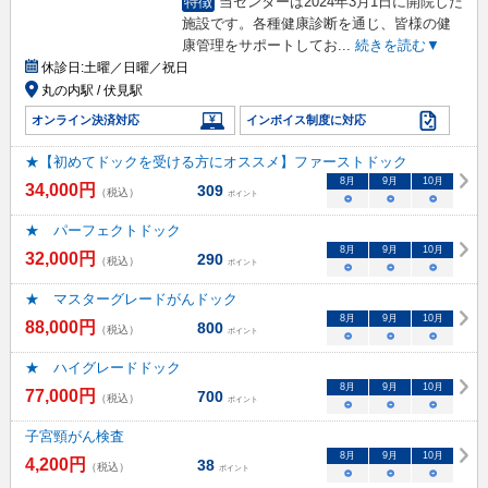
特徴
当センターは2024年3月1日に開院した
施設です。各種健康診断を通じ、皆様の健
康管理をサポートしてお
...
続きを読む▼
休診日:
土曜／日曜／祝日
丸の内駅 / 伏見駅
オンライン決済対応
インボイス制度に対応
★【初めてドックを受ける方にオススメ】ファーストドック
8
月
9
月
10
月
34,000
円
309
（税込）
ポイント
○
○
○
★ パーフェクトドック
8
月
9
月
10
月
32,000
円
290
（税込）
ポイント
○
○
○
★ マスターグレードがんドック
8
月
9
月
10
月
88,000
円
800
（税込）
ポイント
○
○
○
★ ハイグレードドック
8
月
9
月
10
月
77,000
円
700
（税込）
ポイント
○
○
○
子宮頸がん検査
8
月
9
月
10
月
4,200
円
38
（税込）
ポイント
○
○
○