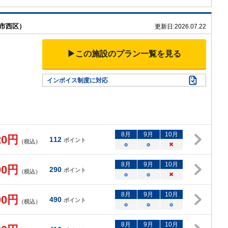
浜市西区）
更新日:
2026.07.22
▶この施設のプラン一覧を見る
インボイス制度に対応
8
月
9
月
10
月
20
円
112
ポイント
（税込）
○
○
×
8
月
9
月
10
月
00
円
290
ポイント
（税込）
○
○
×
8
月
9
月
10
月
00
円
490
ポイント
（税込）
○
○
○
8
月
9
月
10
月