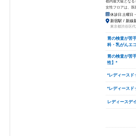
都内最大級となる
女性フロアは、医
休診日:
土曜日
新宿駅 / 新線
東京都渋谷区代
胃の検査が苦手
科・乳がんエコ
胃の検査が苦手
性】*
*レディースド
*レディースド
レディースデ