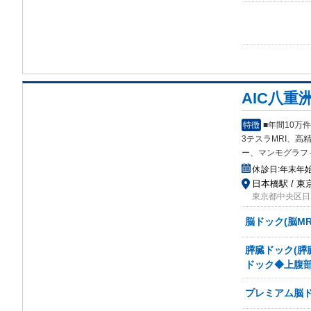
AIC八重
特徴
■年間10
3テスラMRI、高精
ー、マンモグラフ
休診日:
年末年
日本橋駅 / 東
東京都中央区日本
脳ドック(脳MR
膵臓ドック(膵
ドック◆上腹部
プレミアム脳ド