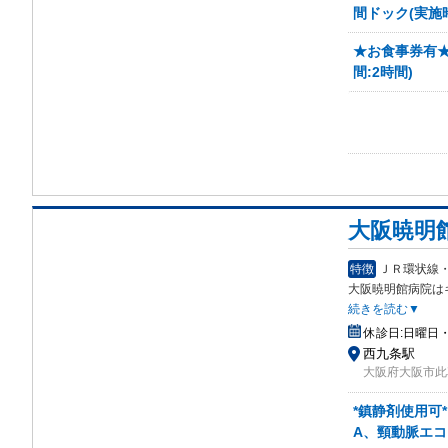
間ドック(実施時
★お食事券有★
間:2時間)
大阪暁明
特徴
ＪＲ環状線
大阪暁明館病院は
続きを読む▼
休診日:
日曜日
西九条駅
大阪府大阪市此花
*鎮静剤使用可
A、頸動脈エコ