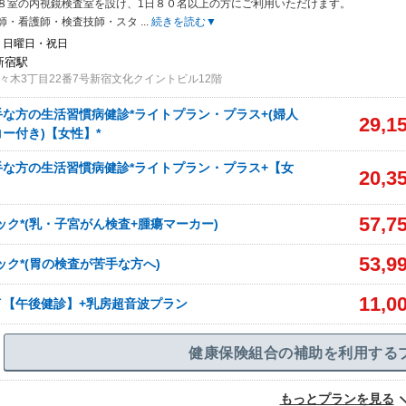
８室の内視鏡
検査室を設け、1日８０名以上の方にご利用いただけます。
師・看護師・検査技師・スタ
...
続きを読む▼
・日曜日・祝日
新宿駅
々木3丁目22番7号新宿文化クイントビル12階
な方の生活習慣病健診*ライトプラン・プラス+(婦人
29,1
ー付き)【女性】*
な方の生活習慣病健診*ライトプラン・プラス+【女
20,3
57,7
ック*(乳・子宮がん検査+腫瘍マーカー)
53,9
ック*(胃の検査が苦手な方へ)
11,0
イ【午後健診】+乳房超音波プラン
健康保険組合の補助を利用する
もっとプランを見る