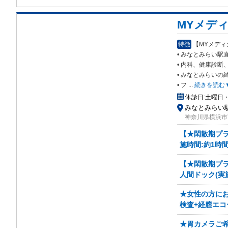
MYメデ
特徴
【MYメデ
• みなとみらい
• 内科、健康診断
• みなとみらいの
• フ
...
続きを読む
休診日:
土曜日
みなとみらい
神奈川県横浜市
【★閑散期プラ
施時間:約1時間
【★閑散期プラ
人間ドック(実施
★女性の方に
検査+経膣エコ
★胃カメラご