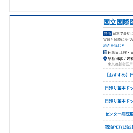
国立国際
特徴
日本で最初
実績
と経験に基づ
続きを読む▼
休診日:
土曜・日
早稲田駅 / 
東京都新宿区戸山1
【おすすめ】
日帰り基本ドッ
日帰り基本ドッ
センター病院
宿泊PET(1泊2