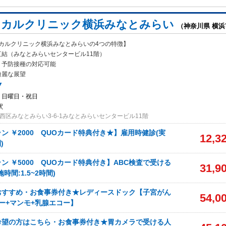
ィカルクリニック横浜みなとみらい
（神奈川県 横
ィカルクリニック横浜みなとみらいの4つの特徴】
駅直結（みなとみらいセン
タービル11階）
、予防接種の対応可能
綺麗な展望
▼
・日曜日・祝日
駅
西区みなとみらい3-6-1みなとみらいセンタービル11階
ン ￥2000 QUOカード特典付き★】雇用時健診(実
12,3
)
ン ￥5000 QUOカード特典付き】ABC検査で受ける
31,9
時間:1.5~2時間)
おすすめ・お食事券付き★レディースドック【子宮がん
54,0
ー+マンモ+乳腺エコー】
希望の方はこちら・お食事券付き★胃カメラで受ける人