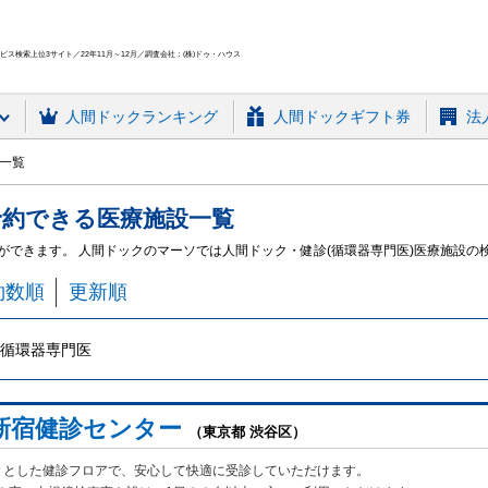
ス検索上位3サイト／22年11月～12月／調査会社：(株)ドゥ・ハウス
人間ドック
ランキング
人間ドックギフト券
法
設一覧
予約できる
医療施設
一覧
とができます。 人間ドックのマーソでは人間ドック・健診(循環器専門医)医療施設の
約数順
更新順
循環器専門医
新宿健診センター
（東京都 渋谷区）
々とした健診フロアで、安心して快適に受診していただけます。