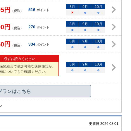
8
月
9
月
10
月
05
円
516
ポイント
（税込）
×
○
○
8
月
9
月
10
月
00
円
270
ポイント
（税込）
○
○
○
8
月
9
月
10
月
50
円
334
ポイント
（税込）
○
○
○
必ずお読みください
8
月
9
月
10
月
保険組合で受診可能な医療施設か、
○
○
○
額についてもご確認ください。
プランはこちら
更新日:
2026.08.01