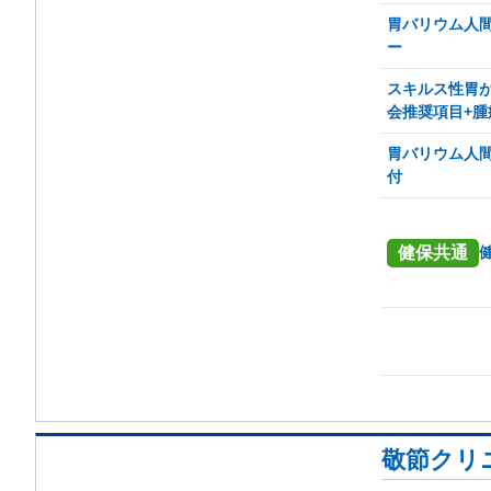
胃バリウム人間
ー
スキルス性胃が
会推奨項目+腫
胃バリウム人間
付
健保共通
敬節クリ