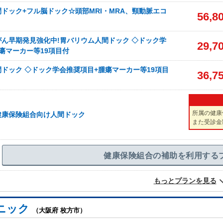
ドック+フル脳ドック☆頭部MRI・MRA、頸動脈エコ
56,8
ん早期発見強化中!胃バリウム人間ドック ◇ドック学
29,7
瘍マーカー等19項目付
ドック ◇ドック学会推奨項目+腫瘍マーカー等19項目
36,7
所属の健康
健康保険組合向け人間ドック
また受診金
健康保険組合の補助を利用する
もっとプランを見る
ニック
（大阪府 枚方市）