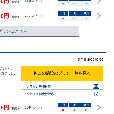
00
円
410
ポイント
（税込）
○
○
○
8
月
9
月
10
月
00
円
727
ポイント
（税込）
○
○
○
プランはこちら
更新日:
2026.07.06
だけます。
▶この施設のプラン一覧を見る
を目指しま
...
オンライン決済対応
インボイス制度に対応
8
月
9
月
10
月
15
円
556
ポイント
（税込）
×
○
○