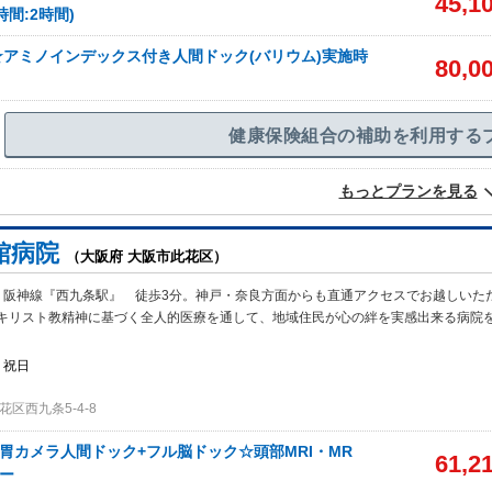
45,1
間:2時間)
アミノインデックス付き人間ドック(バリウム)実施時
80,0
健康保険組合の補助を利用する
もっとプランを見る
館病院
（大阪府 大阪市此花区）
・阪神線『西九条駅』 徒歩3分。神戸・奈良方面からも直通アクセスでお越しいた
キリスト教精神に基づく全人的医療を通して、地域住民が心の絆を実感出来る病院
・祝日
区西九条5-4-8
*胃カメラ人間ドック+フル脳ドック☆頭部MRI・MR
61,2
ー