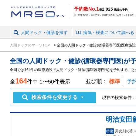
予約数No.1
2,025
※
施設の予約
※「年間予約数」のヒアリング調査 個人向け人間ドック予約サービ
人間ドック・健診を探す
病気・検査
について
調べる
人間ドックのマーソTOP
全国の人間ドック・健診(循環器専門医)医療施
全国
の
人間ドック・健診
(循環器専門医)
が
全国では164件の医療施設で人間ドック・健診(循環器専門医)を予約するこ
164
並び順：
標準
予
全
件中
1
〜
50
件表示
検索条件を変更する
現在の検索条件：
▼
明治安田
特徴
男女別の広