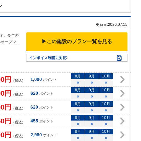
更新日:
2026.07.15
す。長年の
▶この施設のプラン一覧を見る
ルオープン
...
インボイス制度に対応
8
月
9
月
10
月
00
円
1,090
ポイント
（税込）
○
○
○
8
月
9
月
10
月
00
円
620
ポイント
（税込）
○
○
○
8
月
9
月
10
月
00
円
620
ポイント
（税込）
○
○
○
8
月
9
月
10
月
50
円
455
ポイント
（税込）
○
○
○
8
月
9
月
10
月
00
円
2,980
ポイント
（税込）
○
○
○