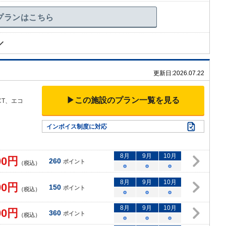
プランはこちら
更新日:
2026.07.22
▶この施設のプラン一覧を見る
CT、エコ
インボイス制度に対応
8
月
9
月
10
月
00
円
260
ポイント
（税込）
○
○
○
8
月
9
月
10
月
00
円
150
ポイント
（税込）
○
○
○
8
月
9
月
10
月
00
円
360
ポイント
（税込）
○
○
○