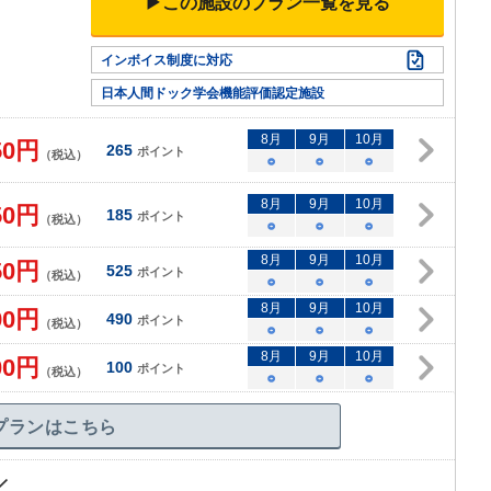
▶この施設のプラン一覧を見る
インボイス制度に対応
日本人間ドック学会機能評価認定施設
8
月
9
月
10
月
50
円
265
ポイント
（税込）
○
○
○
8
月
9
月
10
月
50
円
185
ポイント
（税込）
○
○
○
8
月
9
月
10
月
50
円
525
ポイント
（税込）
○
○
○
8
月
9
月
10
月
90
円
490
ポイント
（税込）
○
○
○
8
月
9
月
10
月
00
円
100
ポイント
（税込）
○
○
○
プランはこちら