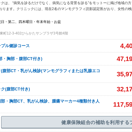
クは、 “病気を診るだけでなく、病気になる背景を診る”をモットーに掲げ地域の
おります。クリニックには、現在2名のマンモグラフィ読影認定医がおり、女性の検
祝日・第二、四木曜日・年末年始・お盆
町12-3-402ひらかたサンプラザ3号館4階
4,4
ンプル健診コース
47,1
部・胸部・腹部CT付き)
(腹部CT・乳がん検診(マンモグラフィまたは乳腺エコ
35,9
32,1
ク(腹部CT付き)
部・胸部CT、乳がん検診、腫瘍マーカー4種類付き人
117,5
健康保険組合の補助を利用する