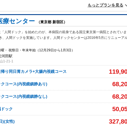
もっとプランを見る
医療センター
（東京都 新宿区）
に「人間ドック」を始めたのが、本病院の前身である国立東京第一病院とされていま
き、人間ドックを実施しています。人間ドックセンターは2016年5月にリニューア
曜・ 祝祭日・年末年始（12月29日から1月3日）
若松河田駅
-21-1
119,9
日帰り同日胃カメラ+大腸内視鏡コース
68,2
クコース(内視鏡鎮静あり)
68,2
クコース(内視鏡鎮静なし)
50,0
脳ドック
327,8
日)(女性)