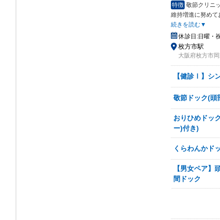
特徴
敬節クリニッ
維持増進に努めて
続きを読む▼
休診日:
日曜・
枚方市駅
大阪府枚方市岡東
【健診Ⅰ】シ
敬節ドック(頭
おりひめドック
ー)付き)
くらわんかドッ
【男女ペア】頭
間ドック