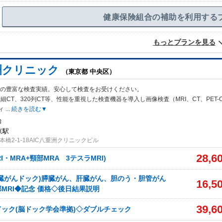
健康保険組合の補助を利用する
もっとプランを見る
洲クリニック
（東京都 中央区）
万件の豊富な検査実績。安心して検査をお受けください。
細CT、320
列CT等、性能を重視した検査機器を導入し画像検査（MRI、CT、PET-
ィ
...
続きを読む▼
始
京駅
橋2-1-18AIC八重洲クリニックビル
28,6
I・MRA+頸部MRA 3テスラMRI)
臓がんドック)膵臓がん、肝臓がん、胆のう・胆管がん
16,5
MRI◆記念 価格◇後日結果説明
39,6
ック(脳ドック学会準拠)◇ダブルチェック