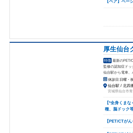
【ペア】ベーシ
厚生仙台
特徴
最新のPET
監修の認知症ドッ
仙台駅から電車、
休診日:
日曜・
仙台駅 / 北四
宮城県仙台市青葉
【*全身くまな
種、脳ドック等
【PET/CT