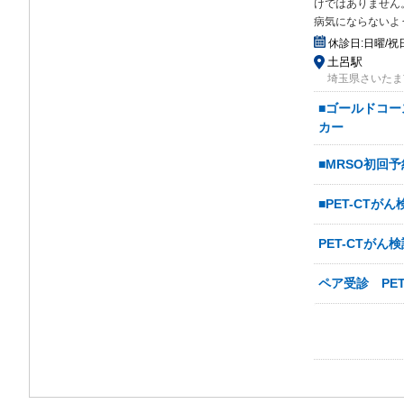
けで
はありません
病気にならないよ
休診日:
日曜/祝
土呂駅
埼玉県さいたま
■ゴールドコー
カー
■MRSO初回予
■PET-CTがん
PET-CTがん
ペア受診 PE