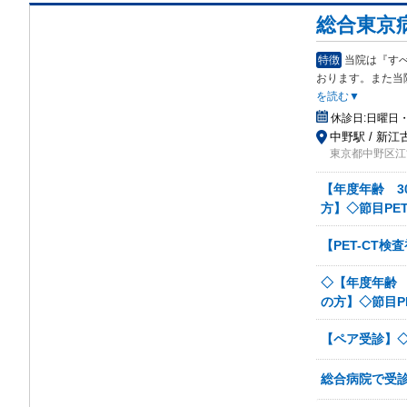
総合東京
特徴
当院は『す
おり
ます。また当院
を読む▼
休診日:
日曜日・
中野駅 / 新江
東京都中野区江古
【年度年齢 30
方】◇節目PE
【PET-CT検
◇【年度年齢 3
の方】◇節目P
【ペア受診】◇
総合病院で受診