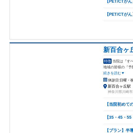
【PET/CT
【PET/CTが
新百合ヶ
特徴
当院は『す
地域の皆様の『予
続きを読む▼
休診日:
日曜・
新百合ヶ丘駅
神奈川県川崎市
【当院初めての
【35・45・5
【プラン】半導