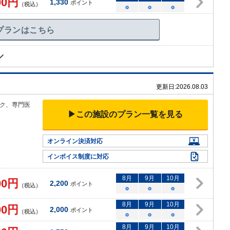
00
円
1,330
ポイント
（税込）
○
○
○
プランはこちら
更新日:
2026.08.03
ック、専
門医
▶この施設のプラン一覧を見る
オンライン決済対応
インボイス制度に対応
8
月
9
月
10
月
00
円
2,200
ポイント
（税込）
○
○
○
8
月
9
月
10
月
00
円
2,000
ポイント
（税込）
○
○
○
8
月
9
月
10
月