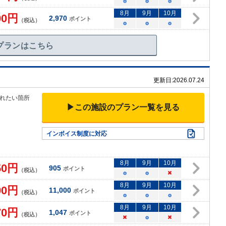
○
○
○
8
月
9
月
10
月
00
円
2,970
ポイント
（税込）
○
○
○
プランはこちら
更新日:
2026.07.24
れたい箇所
▶この施設のプラン一覧を見る
インボイス制度に対応
8
月
9
月
10
月
50
円
905
ポイント
（税込）
○
○
×
8
月
9
月
10
月
00
円
11,000
ポイント
（税込）
○
○
○
8
月
9
月
10
月
70
円
1,047
ポイント
（税込）
×
○
×