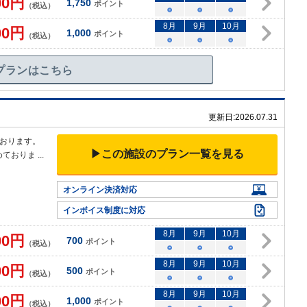
00
円
1,750
ポイント
（税込）
○
○
○
8
月
9
月
10
月
00
円
1,000
ポイント
（税込）
○
○
○
プランはこちら
更新日:
2026.07.31
おります。
▶この施設のプラン一覧を見る
めておりま
...
オンライン決済対応
インボイス制度に対応
8
月
9
月
10
月
00
円
700
ポイント
（税込）
○
○
○
8
月
9
月
10
月
00
円
500
ポイント
（税込）
○
○
○
8
月
9
月
10
月
00
円
1,000
ポイント
（税込）