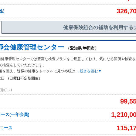
326,7
性)
健康保険組合の補助を利用する
師会健康管理センター
（愛知県 半田市）
会健康管理センターでは豊富な検査プランをご用意しており、気になる箇所や検査さ
で検査をしていただけます。
備を整え、皆様の健康をトータルに見つめ続け
...
続きを読む▼
祝日 (日曜日不定期開催）
町1-1
99,5
1,210,0
ース(一年会員)
115,1
Cコース