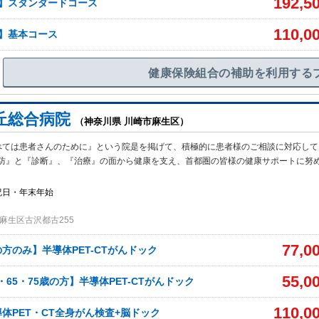
192,5
がん】スタンダードコース
110,0
ん】基本コース
健康保険組合の補助を利用する
丘総合病院
（神奈川県 川崎市麻生区）
べては患者さんのために』という院是を掲げて、積極的に患者様のご相談に対応して
防』と『診断』、『治療』の面から健康を支え、首都圏の皆様の健康サポートに努
祝日・年末年始
麻生区古沢都古255
77,0
方のみ】半導体PET-CTがんドック
55,0
5・65・75歳の方】半導体PET-CTがんドック
110,0
体PET・CT全身がん検査+脳ドック