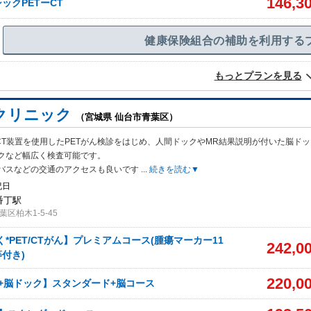
146,3
ックPETーCT
健康保険組合の補助を利用する
もっとプランを見る
クリニック
（宮城県 仙台市青葉区）
/CT装置を使用したPETがん検診をはじめ、人間ドックやMR結果説明が付いた脳ド
クなど幅広く検査可能です。
バスなどの交通のアクセスも良いです
...
続きを読む▼
祝日
番丁駅
区柏木1-5-45
く*PET/CTがん】プレミアムコース(腫瘍マーカー11
242,0
付き)
220,0
がん+脳ドック】スタンダード+脳コース