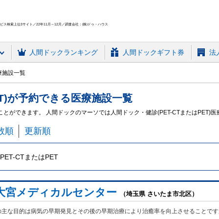
ス検索上位3サイト／22年11月～12月／調査会社：(株)ドゥ・ハウス
人間ドック
ランキング
人間ドックギフト券
法
医療施設一覧
T)
が予約できる
医療施設
一覧
ることができます。 人間ドックのマーソでは人間ドック・健診(PET-CTまたはPET
数順
更新順
PET-CTまたはPET
大宮メディカルセンター
（埼玉県 さいたま市北区）
の主な目的は病気の早期発見とその後の早期治療により治癒率を向上させることです