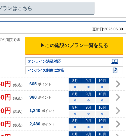
プランはこちら
更新日:
2026.06.30
プの病院で速
▶この施設のプラン一覧を見る
オンライン決済対応
インボイス制度に対応
8
月
9
月
10
月
50
円
665
ポイント
（税込）
○
○
○
8
月
9
月
10
月
00
円
960
ポイント
（税込）
○
○
○
8
月
9
月
10
月
00
円
1,240
ポイント
（税込）
○
○
○
8
月
9
月
10
月
00
円
2,480
ポイント
（税込）
○
○
○
8
月
9
月
10
月