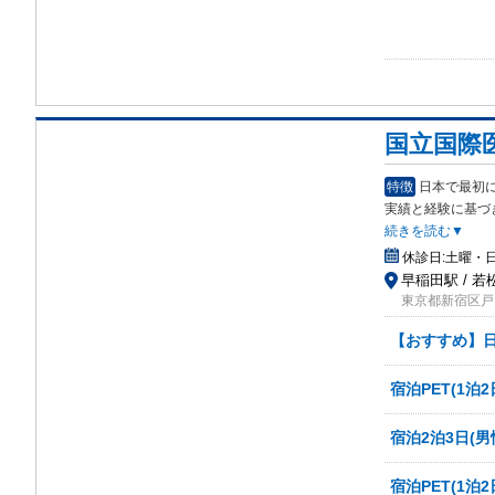
国立国際
特徴
日本で最初
実績
と経験に基づ
続きを読む▼
休診日:
土曜・日
早稲田駅 / 
東京都新宿区戸山1
【おすすめ】日
宿泊PET(1泊2
宿泊2泊3日(男
宿泊PET(1泊2