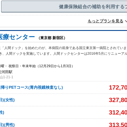
健康保険組合の補助を利用する
もっとプランを見る
医療センター
（東京都 新宿区）
に「人間ドック」を始めたのが、本病院の前身である国立東京第一病院とされていま
き、人間ドックを実施しています。人間ドックセンターは2016年5月にリニューア
曜・ 祝祭日・年末年始（12月29日から1月3日）
若松河田駅
-21-1
172,7
帰りPETコース(胃内視鏡検査なし)
327,8
日)(女性)
312,4
性)
313,5
日)(男性)