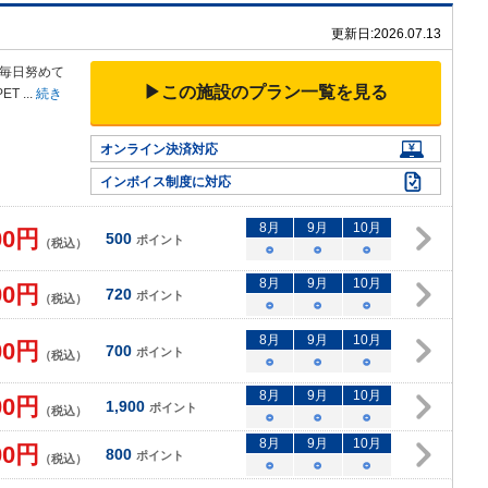
更新日:
2026.07.13
毎日努めて
▶この施設のプラン一覧を見る
ET
...
続き
オンライン決済対応
インボイス制度に対応
8
月
9
月
10
月
00
円
500
ポイント
（税込）
○
○
○
8
月
9
月
10
月
00
円
720
ポイント
（税込）
○
○
○
8
月
9
月
10
月
00
円
700
ポイント
（税込）
○
○
○
8
月
9
月
10
月
00
円
1,900
ポイント
（税込）
○
○
○
8
月
9
月
10
月
00
円
800
ポイント
（税込）
○
○
○