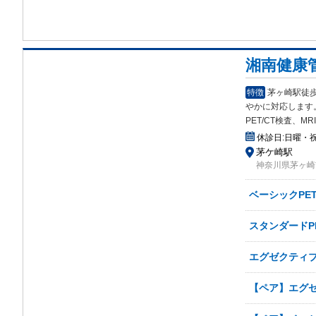
湘南健康
特徴
茅ヶ崎駅徒
や
かに対応します
PET/CT検査、
休診日:
日曜・
茅ケ崎駅
神奈川県茅ヶ崎市
ベーシックPET
スタンダードP
エグゼクティブP
【ペア】エグゼ