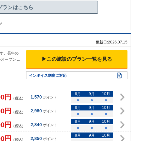
プランはこちら
更新日:
2026.07.15
す。長年の
▶この施設のプラン一覧を見る
ルオープン
...
インボイス制度に対応
8
月
9
月
10
月
00
円
1,570
ポイント
（税込）
○
○
○
8
月
9
月
10
月
00
円
2,980
ポイント
（税込）
○
○
○
8
月
9
月
10
月
00
円
2,840
ポイント
（税込）
○
○
○
8
月
9
月
10
月
00
円
2,850
ポイント
（税込）