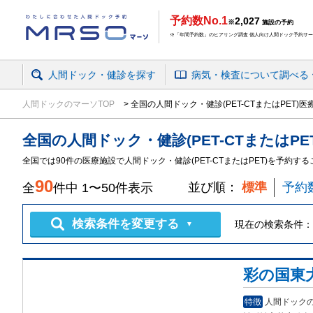
予約数No.1
2,027
※
施設の予約
※「年間予約数」のヒアリング調査 個人向け人間ドック予約サービ
人間ドック・健診を探す
病気・検査
について
調べる
人間ドックのマーソTOP
全国の人間ドック・健診(PET-CTまたはPET)
全国
の
人間ドック・健診
(PET-CTまたはPE
全国では90件の医療施設で人間ドック・健診(PET-CTまたはPET)を予約す
90
並び順：
標準
予約
全
件中
1
〜
50
件表示
検索条件を変更する
現在の検索条件：
▼
彩の国東
特徴
人間ドック