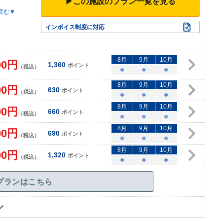
▶この施設のプラン一覧を見る
読む▼
インボイス制度に対応
8
月
9
月
10
月
00
円
1,360
ポイント
（税込）
○
○
○
8
月
9
月
10
月
00
円
630
ポイント
（税込）
○
○
○
8
月
9
月
10
月
00
円
660
ポイント
（税込）
○
○
○
8
月
9
月
10
月
00
円
690
ポイント
（税込）
○
○
○
8
月
9
月
10
月
00
円
1,320
ポイント
（税込）
○
○
○
プランはこちら