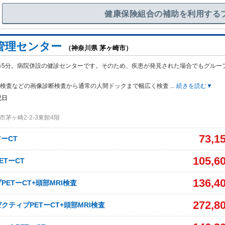
健康保険組合の補助を利用する
管理センター
（神奈川県 茅ヶ崎市）
歩5分。病院併設の健診センターです。そのため、疾患が発見された場合でもグルー
。
MRI検査などの画像診断検査から通常の人間ドックまで幅広く検査
...
続きを読む▼
祝日
茅ヶ崎2-2-3東館4階
73,1
ーCT
105,6
ETーCT
136,4
ETーCT+頭部MRI検査
272,8
クティブPETーCT+頭部MRI検査