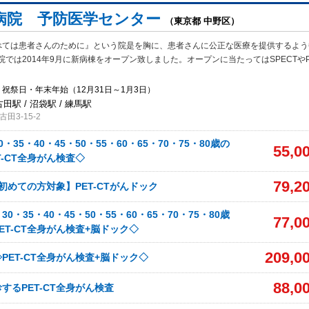
病院 予防医学センター
（東京都 中野区）
べては患者さんのために』という院是を胸に、患者さんに公正な医療を提供するよう
では2014年9月に新病棟をオープン致しました。オープンに当たってはSPECTやP
祝祭日・年末年始（12月31日～1月3日）
古田駅 / 沼袋駅 / 練馬駅
田3-15-2
・35・40・45・50・55・60・65・70・75・80歳の
55,0
T-CT全身がん検査◇
79,2
査初めての方対象】PET-CTがんドック
0・35・40・45・50・55・60・65・70・75・80歳
77,0
ET-CT全身がん検査+脳ドック◇
209,0
PET-CT全身がん検査+脳ドック◇
88,0
するPET-CT全身がん検査