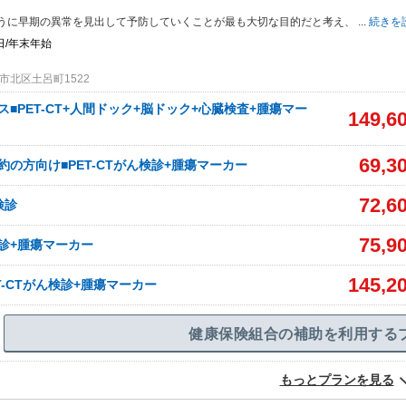
。
うに早期の異常を見出して予防していくことが最も大切な目的だと考え、
...
続きを
日/年末年始
市北区土呂町1522
ス■PET-CT+人間ドック+脳ドック+心臓検査+腫瘍マー
149,6
69,3
約の方向け■PET-CTがん検診+腫瘍マーカー
72,6
検診
75,9
検診+腫瘍マーカー
145,2
T-CTがん検診+腫瘍マーカー
健康保険組合の補助を利用する
もっとプランを見る