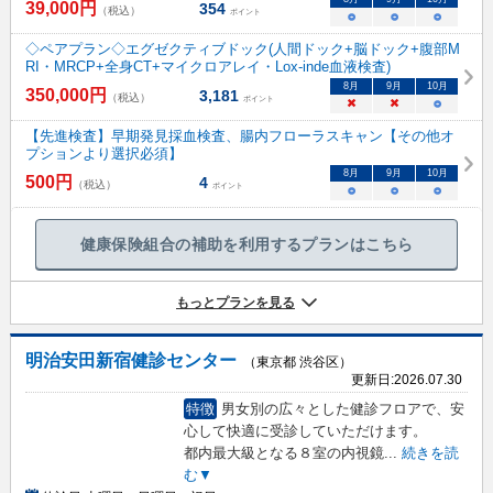
39,000
円
354
（税込）
ポイント
○
○
○
◇ペアプラン◇エグゼクティブドック(人間ドック+脳ドック+腹部M
RI・MRCP+全身CT+マイクロアレイ・Lox-inde血液検査)
8
月
9
月
10
月
350,000
円
3,181
（税込）
ポイント
×
×
○
【先進検査】早期発見採血検査、腸内フローラスキャン【その他オ
プションより選択必須】
8
月
9
月
10
月
500
円
4
（税込）
ポイント
○
○
○
健康保険組合の補助を利用するプランはこちら
もっとプランを見る
明治安田新宿健診センター
（東京都 渋谷区）
更新日:
2026.07.30
特徴
男女別の広々とした健診フロアで、安
心して快適に受診していただけます。
都内最大級となる８室の内視鏡
...
続きを読
む▼