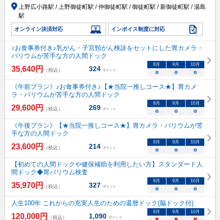
上野広小路駅 / 上野御徒町駅 / 仲御徒町駅 / 御徒町駅 / 新御徒町駅 / 湯島
駅
オンライン決済対応
インボイス制度に対応
♪お食事券付き♪乳がん・子宮頸がん検診をセットにした胃カメラ・
バリウムが苦手な方の人間ドック
8
月
9
月
10
月
35,640
円
324
（税込）
ポイント
○
○
○
《午前プラン》♪お食事券付き♪【★当院一推しコース★】胃カメ
ラ・バリウムが苦手な方の人間ドック
8
月
9
月
10
月
29,600
円
269
（税込）
ポイント
○
○
○
《午後プラン》【★当院一推しコース★】胃カメラ・バリウムが苦
手な方の人間ドック
8
月
9
月
10
月
23,600
円
214
（税込）
ポイント
○
○
○
【初めての人間ドックや健保補助を利用したい方】スタンダード人
間ドック◆胃バリウム検査
8
月
9
月
10
月
35,970
円
327
（税込）
ポイント
○
○
○
人生100年 これからの充実人生のための還暦ドック(脳ドック付)
8
月
9
月
10
月
120,000
円
1,090
（税込）
ポイント
×
×
×