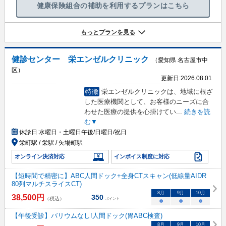
健康保険組合の補助を利用するプランはこちら
もっとプランを見る
健診センター 栄エンゼルクリニック
（愛知県 名古屋市中
区）
更新日:
2026.08.01
特徴
栄エンゼルクリニックは、地域に根ざ
した医療機関として、お客様のニーズに合
わせた医療の提供を心掛けてい
...
続きを読
む▼
休診日:
水曜日・土曜日午後/日曜日/祝日
栄町駅 / 栄駅 / 矢場町駅
オンライン決済対応
インボイス制度に対応
【短時間で精密に】ABC人間ドック+全身CTスキャン(低線量AIDR
80列マルチスライスCT)
8
月
9
月
10
月
38,500
円
350
（税込）
ポイント
○
○
○
【午後受診】バリウムなし!人間ドック(胃ABC検査)
8
月
9
月
10
月