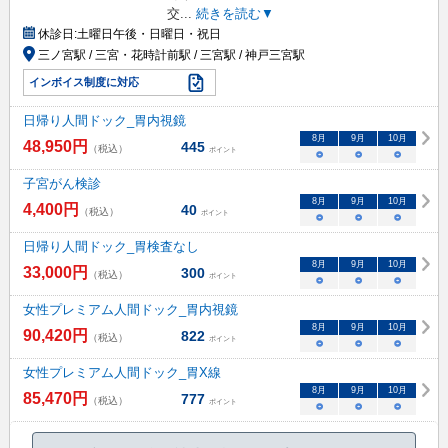
交
...
続きを読む▼
休診日:
土曜日午後・日曜日・祝日
三ノ宮駅 / 三宮・花時計前駅 / 三宮駅 / 神戸三宮駅
インボイス制度に対応
日帰り人間ドック_胃内視鏡
8
月
9
月
10
月
48,950
円
445
（税込）
ポイント
○
○
○
子宮がん検診
8
月
9
月
10
月
4,400
円
40
（税込）
ポイント
○
○
○
日帰り人間ドック_胃検査なし
8
月
9
月
10
月
33,000
円
300
（税込）
ポイント
○
○
○
女性プレミアム人間ドック_胃内視鏡
8
月
9
月
10
月
90,420
円
822
（税込）
ポイント
○
○
○
女性プレミアム人間ドック_胃X線
8
月
9
月
10
月
85,470
円
777
（税込）
ポイント
○
○
○