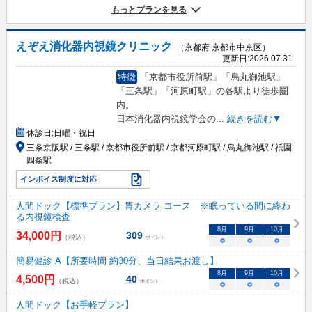
もっとプランを見る
えぞえ消化器内視鏡クリニック
（京都府 京都市中京区）
更新日:
2026.07.31
特徴
「京都市役所前駅」「烏丸御池駅」
「三条駅」「河原町駅」の各駅より徒歩圏
内。
日本消化器内視鏡学会の
...
続きを読む▼
休診日:
日曜・祝日
三条京阪駅 / 三条駅 / 京都市役所前駅 / 京都河原町駅 / 烏丸御池駅 / 祇園
四条駅
インボイス制度に対応
人間ドック【標準プラン】胃カメラ コース ※眠っている間に終わ
る内視鏡検査
8
月
9
月
10
月
34,000
円
309
（税込）
ポイント
○
○
○
簡易健診 A【所要時間 約30分、当日結果お渡し】
8
月
9
月
10
月
4,500
円
40
（税込）
ポイント
○
○
○
人間ドック【お手軽プラン】