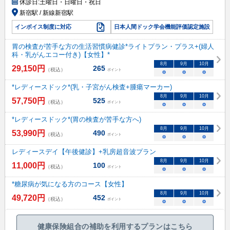
休診日:
土曜日・日曜日・祝日
新宿駅 / 新線新宿駅
インボイス制度に対応
日本人間ドック学会機能評価認定施設
胃の検査が苦手な方の生活習慣病健診*ライトプラン・プラス+(婦人
科・乳がんエコー付き)【女性】*
8
月
9
月
10
月
29,150
円
265
（税込）
ポイント
○
○
○
*レディースドック*(乳・子宮がん検査+腫瘍マーカー)
8
月
9
月
10
月
57,750
円
525
（税込）
ポイント
○
○
○
*レディースドック*(胃の検査が苦手な方へ)
8
月
9
月
10
月
53,990
円
490
（税込）
ポイント
○
○
○
レディースデイ【午後健診】+乳房超音波プラン
8
月
9
月
10
月
11,000
円
100
（税込）
ポイント
○
○
○
*糖尿病が気になる方のコース【女性】
8
月
9
月
10
月
49,720
円
452
（税込）
ポイント
○
○
○
健康保険組合の補助を利用するプランはこちら