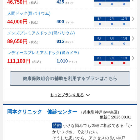
46,750
円
425
（税込）
ポイント
○
○
○
人間ドック(胃バリウム)
8
月
9
月
10
月
44,000
円
400
（税込）
ポイント
○
○
○
メンズプレミアムドック(胃バリウム)
8
月
9
月
10
月
89,650
円
815
（税込）
ポイント
○
○
○
レディースプレミアムドック(胃カメラ)
8
月
9
月
10
月
111,100
円
1,010
（税込）
ポイント
×
×
×
健康保険組合の補助を利用するプランはこちら
もっとプランを見る
岡本クリニック 健診センター
（兵庫県 神戸市中央区）
更新日:
2026.08.01
特徴
小さな悩みでも気軽に相談できる「か
かりつけ医」でありたい。
そうした思いから、アクセスの良い神戸