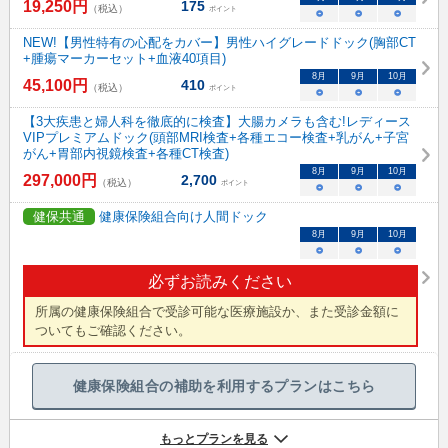
19,250
円
175
（税込）
ポイント
○
○
○
NEW!【男性特有の心配をカバー】男性ハイグレードドック(胸部CT
+腫瘍マーカーセット+血液40項目)
8
月
9
月
10
月
45,100
円
410
（税込）
ポイント
○
○
○
【3大疾患と婦人科を徹底的に検査】大腸カメラも含む!レディース
VIPプレミアムドック(頭部MRI検査+各種エコー検査+乳がん+子宮
がん+胃部内視鏡検査+各種CT検査)
8
月
9
月
10
月
297,000
円
2,700
（税込）
ポイント
○
○
○
健保共通
健康保険組合向け人間ドック
8
月
9
月
10
月
○
○
○
必ずお読みください
所属の健康保険組合で受診可能な医療施設か、また受診金額に
ついてもご確認ください。
健康保険組合の補助を利用するプランはこちら
もっとプランを見る