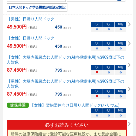
日本人間ドック学会機能評価認定施設
【男性】日帰り人間ドック
8
月
9
月
10
月
49,500
円
450
（税込）
ポイント
○
○
○
【女性】日帰り人間ドック
8
月
9
月
10
月
49,500
円
450
（税込）
ポイント
○
○
○
【女性】大腸内視鏡含む人間ドック(AI内視鏡使用)※満69歳以下の
方対象
8
月
9
月
10
月
87,450
円
795
（税込）
ポイント
×
○
○
【男性】大腸内視鏡含む人間ドック(AI内視鏡使用)※満69歳以下の
方対象
8
月
9
月
10
月
87,450
円
795
（税込）
ポイント
×
○
○
健保共通
【女性】契約団体向け日帰り人間ドック(バリウム)
8
月
9
月
10
月
○
○
○
必ずお読みください
所属の健康保険組合で受診可能な医療施設か、また受診金額に