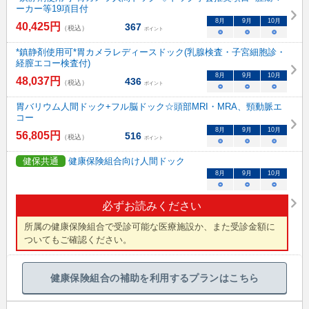
ーカー等19項目付
8
月
9
月
10
月
40,425
円
367
（税込）
ポイント
○
○
○
*鎮静剤使用可*胃カメラレディースドック(乳腺検査・子宮細胞診・
経膣エコー検査付)
8
月
9
月
10
月
48,037
円
436
（税込）
ポイント
○
○
○
胃バリウム人間ドック+フル脳ドック☆頭部MRI・MRA、頸動脈エ
コー
8
月
9
月
10
月
56,805
円
516
（税込）
ポイント
○
○
○
健保共通
健康保険組合向け人間ドック
8
月
9
月
10
月
○
○
○
必ずお読みください
所属の健康保険組合で受診可能な医療施設か、また受診金額に
ついてもご確認ください。
健康保険組合の補助を利用するプランはこちら