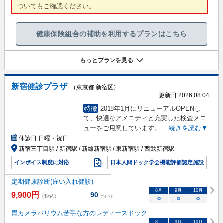
ついてもご確認ください。
健康保険組合の補助を利用するプランはこちら
もっとプランを見る
新宿健診プラザ
（東京都 新宿区）
更新日:
2026.08.04
特徴
2018年1月にリニューアルOPENし
て、快適なアメニティと充実した検査メニ
ューをご用意しています。
...
続きを読む▼
休診日:
日曜・祝日
新宿三丁目駅 / 新宿駅 / 新線新宿駅 / 東新宿駅 / 西武新宿駅
インボイス制度に対応
日本人間ドック学会機能評価認定施設
定期健康診断(雇い入れ健診)
8
月
9
月
10
月
9,900
円
90
（税込）
ポイント
○
○
○
胃カメラバリウム苦手な方のレディースドック
8
月
9
月
10
月