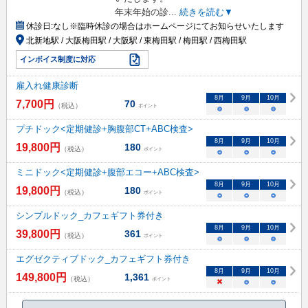
年末年始の診
...
続きを読む▼
休診日:
なし※臨時休診の場合はホームページにてお知らせいたします
北新地駅 / 大阪梅田駅 / 大阪駅 / 東梅田駅 / 梅田駅 / 西梅田駅
インボイス制度に対応
雇入れ健康診断
8
月
9
月
10
月
7,700
円
70
（税込）
ポイント
○
○
○
プチドック<定期健診+胸腹部CT+ABC検査>
8
月
9
月
10
月
19,800
円
180
（税込）
ポイント
○
○
○
ミニドック<定期健診+腹部エコー+ABC検査>
8
月
9
月
10
月
19,800
円
180
（税込）
ポイント
○
○
○
シンプルドック_カフェギフト券付き
8
月
9
月
10
月
39,800
円
361
（税込）
ポイント
○
○
○
エグゼクティブドック_カフェギフト券付き
8
月
9
月
10
月
149,800
円
1,361
（税込）
ポイント
×
○
○