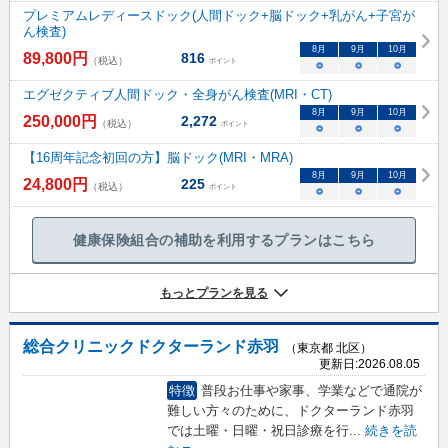
プレミアムレディースドック(人間ドック+脳ドック+乳がん+子宮が
ん検査)
8
月
9
月
10
月
89,800
円
816
（税込）
ポイント
○
○
○
エグゼクティブ人間ドック・全身がん検査(MRI・CT)
8
月
9
月
10
月
250,000
円
2,272
（税込）
ポイント
○
○
○
【16周年記念初回の方】脳ドック(MRI・MRA)
8
月
9
月
10
月
24,800
円
225
（税込）
ポイント
○
○
○
健康保険組合の補助を利用するプランはこちら
もっとプランを見る
総合クリニックドクターランド赤羽
（東京都 北区）
更新日:
2026.08.05
特徴
普段お仕事や家事、学業などで通院が
難しい方々のために、ドクターランド赤羽
では土曜・日曜・祝日診療を行
...
続きを読