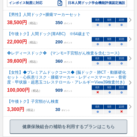
インボイス制度に対応
日本人間ドック学会機能評価認定施設
【男性】人間ドック+腫瘍マーカーセット
8
月
9
月
10
月
38,500
円
350
（税込）
ポイント
○
○
○
【午後トク】人間ドック(胃ABC) ※64歳まで
8
月
9
月
10
月
22,000
円
200
（税込）
ポイント
○
○
○
❖レディースドック❖ (マンモ+子宮頸がん検査を含むコース)
8
月
9
月
10
月
39,600
円
360
（税込）
ポイント
○
○
○
【女性】◆プレミアムドックコース◆ (脳ドック・肺CT・動脈硬化
セット・心疾患リスク・腫瘍マーカー・レディースマーカー・骨密
度・甲状腺・超悪玉コレステロール・アレルギーView39検査付き)
8
月
9
月
10
月
100,000
円
909
（税込）
ポイント
×
○
○
【午後トク】子宮頸がん検査
8
月
9
月
10
月
3,300
円
30
（税込）
ポイント
○
○
×
健康保険組合の補助を利用するプランはこちら