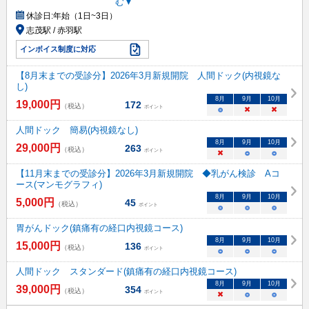
む▼
休診日:
年始（1日~3日）
志茂駅 / 赤羽駅
インボイス制度に対応
【8月末までの受診分】2026年3月新規開院 人間ドック(内視鏡な
し)
8
月
9
月
10
月
19,000
円
172
（税込）
ポイント
○
×
×
人間ドック 簡易(内視鏡なし)
8
月
9
月
10
月
29,000
円
263
（税込）
ポイント
×
○
○
【11月末までの受診分】2026年3月新規開院 ◆乳がん検診 Aコ
ース(マンモグラフィ)
8
月
9
月
10
月
5,000
円
45
（税込）
ポイント
○
○
○
胃がんドック(鎮痛有の経口内視鏡コース)
8
月
9
月
10
月
15,000
円
136
（税込）
ポイント
○
○
○
人間ドック スタンダード(鎮痛有の経口内視鏡コース)
8
月
9
月
10
月
39,000
円
354
（税込）
ポイント
×
○
○