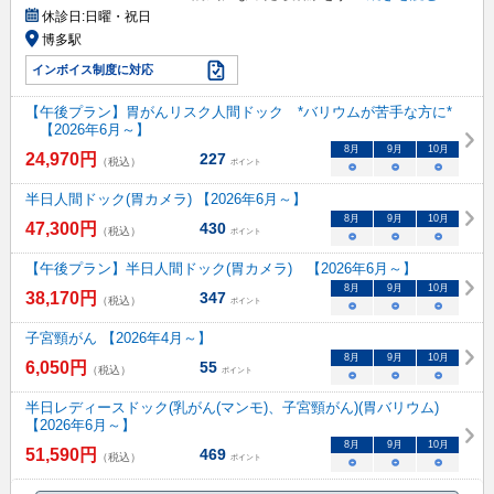
休診日:
日曜・祝日
博多駅
インボイス制度に対応
【午後プラン】胃がんリスク人間ドック *バリウムが苦手な方に*
【2026年6月～】
8
月
9
月
10
月
24,970
円
227
（税込）
ポイント
○
○
○
半日人間ドック(胃カメラ) 【2026年6月～】
8
月
9
月
10
月
47,300
円
430
（税込）
ポイント
○
○
○
【午後プラン】半日人間ドック(胃カメラ) 【2026年6月～】
8
月
9
月
10
月
38,170
円
347
（税込）
ポイント
○
○
○
子宮頸がん 【2026年4月～】
8
月
9
月
10
月
6,050
円
55
（税込）
ポイント
○
○
○
半日レディースドック(乳がん(マンモ)、子宮頸がん)(胃バリウム)
【2026年6月～】
8
月
9
月
10
月
51,590
円
469
（税込）
ポイント
○
○
○