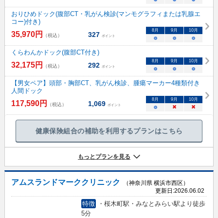
おりひめドック(腹部CT・乳がん検診(マンモグラフィまたは乳腺エ
コー)付き)
8
月
9
月
10
月
35,970
円
327
（税込）
ポイント
○
○
○
くらわんかドック(腹部CT付き)
8
月
9
月
10
月
32,175
円
292
（税込）
ポイント
○
○
○
【男女ペア】頭部・胸部CT、乳がん検診、腫瘍マーカー4種類付き
人間ドック
8
月
9
月
10
月
117,590
円
1,069
（税込）
ポイント
○
×
×
健康保険組合の補助を利用するプランはこちら
もっとプランを見る
アムスランドマーククリニック
（神奈川県 横浜市西区）
更新日:
2026.06.02
特徴
・桜木町駅・みなとみらい駅より徒歩
5分