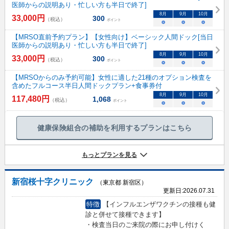
医師からの説明あり・忙しい方も半日で終了]
8
月
9
月
10
月
33,000
円
300
（税込）
ポイント
○
○
○
【MRSO直前予約プラン】【女性向け】ベーシック人間ドック[当日
医師からの説明あり・忙しい方も半日で終了]
8
月
9
月
10
月
33,000
円
300
（税込）
ポイント
○
○
○
【MRSOからのみ予約可能】女性に適した21種のオプション検査を
含めたフルコース半日人間ドックプラン+食事券付
8
月
9
月
10
月
117,480
円
1,068
（税込）
ポイント
○
○
○
健康保険組合の補助を利用するプランはこちら
もっとプランを見る
新宿桜十字クリニック
（東京都 新宿区）
更新日:
2026.07.31
特徴
【インフルエンザワクチンの接種も健
診と併せて接種できます】
・検査当日のご来院の際にお申し付けく