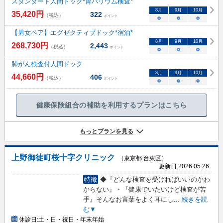
スタンダード人間ドック*胃バリウム検査*
8
月
9
月
10
月
35,420
円
322
（税込）
ポイント
○
○
○
【男女ペア】エグゼクティブドック*宿泊*
8
月
9
月
10
月
268,730
円
2,443
（税込）
ポイント
○
○
○
肺がん検査付人間ドック
8
月
9
月
10
月
44,660
円
406
（税込）
ポイント
○
○
○
健康保険組合の補助を利用するプランはこちら
もっとプランを見る
上野御徒町桜十字クリニック
（東京都 台東区）
更新日:
2026.05.26
特徴
◆『どんな検査を受ければいいのかわ
からない』・『健康でいたいけど検査が苦
手』そんなお言葉をよく耳にし
...
続きを読
む▼
休診日:
土・日・祝日・年末年始