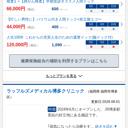
検査】+【肺がん検査】早期受診オススメ人間ドック
8
月
9
月
10
月
66,000
円
600
（税込）
ポイント
○
○
○
【忙しい男性に】バリウム付き人間ドック+前立腺エコー
8
月
9
月
10
月
44,000
円
400
（税込）
ポイント
○
○
○
人生100年 これからの充実人生のための還暦ドック(脳ドック付)
8
月
9
月
10
月
120,000
円
1,090
（税込）
ポイント
×
×
×
健康保険組合の補助を利用するプランはこちら
もっとプランを見る
ラッフルズメディカル博多クリニック
（福岡県 福岡市博多
区）
更新日:
2026.08.01
特徴
2024年6月にオープンした、JR博多駅
直結の好立地にある施設です。
｢病気になったら治療をす
...
続きを読む▼