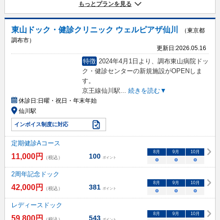
もっとプランを見る
東山ドック・健診クリニック ウェルピアザ仙川
（東京都
調布市）
更新日:
2026.05.16
特徴
2024年4月1日より、調布東山病院ドッ
ク・健診センターの新規施設がOPENしま
す。
京王線仙川駅
...
続きを読む▼
休診日:
日曜・祝日・年末年始
仙川駅
インボイス制度に対応
定期健診Aコース
8
月
9
月
10
月
11,000
円
100
（税込）
ポイント
○
○
○
2周年記念ドック
8
月
9
月
10
月
42,000
円
381
（税込）
ポイント
○
○
○
レディースドック
8
月
9
月
10
月
59,800
円
543
（税込）
ポイント