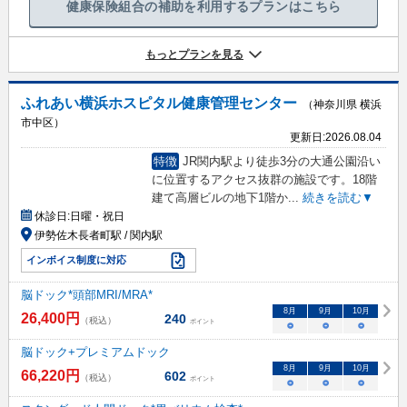
健康保険組合の補助を利用するプランはこちら
もっとプランを見る
ふれあい横浜ホスピタル健康管理センター
（神奈川県 横浜
市中区）
更新日:
2026.08.04
特徴
JR関内駅より徒歩3分の大通公園沿い
に位置するアクセス抜群の施設です。18階
建て高層ビルの地下1階か
...
続きを読む▼
休診日:
日曜・祝日
伊勢佐木長者町駅 / 関内駅
インボイス制度に対応
脳ドック*頭部MRI/MRA*
8
月
9
月
10
月
26,400
円
240
（税込）
ポイント
○
○
○
脳ドック+プレミアムドック
8
月
9
月
10
月
66,220
円
602
（税込）
ポイント
○
○
○