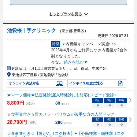
もっとプランを見る
池袋桜十字クリニック
（東京都 豊島区）
更新日:
2026.07.31
特徴
＜内視鏡キャンペ―ン実施中＞
2025年4月からご好評につき内視鏡が2台体
制となりました。
今な
...
続きを読む▼
休診日:
土（月1回土曜営業日あり）、日、祝日、年末年始
東池袋四丁目駅 / 東池袋駅 / 池袋駅
オンライン決済対応
インボイス制度に対応
★マーソ価格★法定健診(雇入時健診にも対応) スピード受診♪
8
月
9
月
10
月
8,800
円
80
（税込）
ポイント
○
○
○
☆食事券付き☆胃カメラ・バリウムが苦手な方の人間ドック
8
月
9
月
10
月
28,700
円
260
（税込）
ポイント
○
○
○
☆食事券付き☆【胃がんリスク検査】+【心筋梗塞・脳梗塞リスク