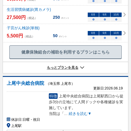
○
○
○
生活習慣病健診(胃カメラ)
8
月
9
月
10
月
27,500
円
250
（税込）
ポイント
○
○
○
子宮がん検診(単独)
8
月
9
月
10
月
5,500
円
50
（税込）
ポイント
○
○
○
健康保険組合の補助を利用するプランはこちら
もっとプランを見る
上尾中央総合病院
（埼玉県 上尾市）
更新日:
2026.06.19
特徴
上尾中央総合病院は上尾駅西口から徒
歩3分の立地にて人間ドックや各種健診を実
施しています。
当院は「
...
続きを読む▼
休診日:
日曜・祝日
上尾駅