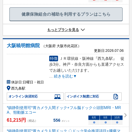
健康保険組合の補助を利用するプランはこちら
もっとプランを見る
大阪暁明館病院
（大阪府 大阪市此花区）
更新日:
2026.07.06
特徴
ＪＲ環状線・阪神線『西九条駅』 徒
歩3分。神戸・奈良方面からも直通アクセス
でお越しいただけます。
...
続きを読む▼
休診日:
日曜日・祝日
西九条駅
オンライン決済対応
インボイス制度に対応
*鎮静剤使用可*胃カメラ人間ドック+フル脳ドック☆頭部MRI・MR
A、頸動脈エコー
8
月
9
月
10
月
61,215
円
556
（税込）
ポイント
○
○
○
*鎮静剤使用可*胃カメラ人間ドック ◇ドック学会推奨項目+腫瘍マ