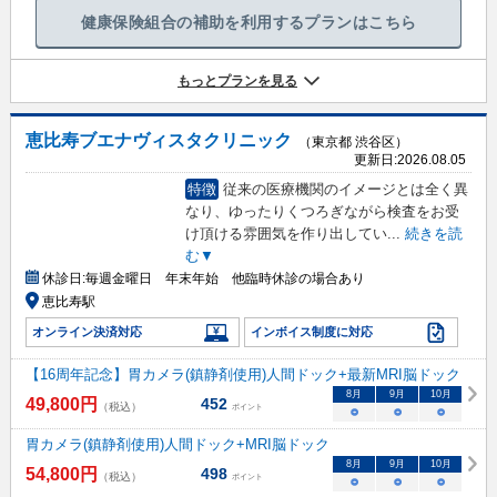
健康保険組合の補助を利用するプランはこちら
もっとプランを見る
恵比寿ブエナヴィスタクリニック
（東京都 渋谷区）
更新日:
2026.08.05
特徴
従来の医療機関のイメージとは全く異
なり、ゆったりくつろぎながら検査をお受
け頂ける雰囲気を作り出してい
...
続きを読
む▼
休診日:
毎週金曜日 年末年始 他臨時休診の場合あり
恵比寿駅
オンライン決済対応
インボイス制度に対応
【16周年記念】胃カメラ(鎮静剤使用)人間ドック+最新MRI脳ドック
8
月
9
月
10
月
49,800
円
452
（税込）
ポイント
○
○
○
胃カメラ(鎮静剤使用)人間ドック+MRI脳ドック
8
月
9
月
10
月
54,800
円
498
（税込）
ポイント
○
○
○