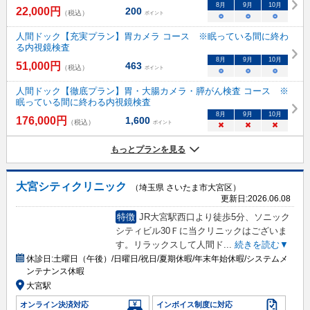
8
月
9
月
10
月
22,000
円
200
（税込）
ポイント
○
○
○
人間ドック【充実プラン】胃カメラ コース ※眠っている間に終わ
る内視鏡検査
8
月
9
月
10
月
51,000
円
463
（税込）
ポイント
○
○
○
人間ドック【徹底プラン】胃・大腸カメラ・膵がん検査 コース ※
眠っている間に終わる内視鏡検査
8
月
9
月
10
月
176,000
円
1,600
（税込）
ポイント
×
×
×
もっとプランを見る
大宮シティクリニック
（埼玉県 さいたま市大宮区）
更新日:
2026.06.08
特徴
JR大宮駅西口より徒歩5分、ソニック
シティビル30Ｆに当クリニックはございま
す。リラックスして人間ド
...
続きを読む▼
休診日:
土曜日（午後）/日曜日/祝日/夏期休暇/年末年始休暇/システムメ
ンテナンス休暇
大宮駅
オンライン決済対応
インボイス制度に対応