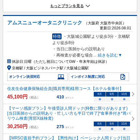
もっとプランを見る
アムスニューオータニクリニック
（大阪府 大阪市中央区）
更新日:
2026.08.01
特徴
・大阪城公園駅より徒歩3分・京橋駅
より徒歩8分
・当日に医師からの説明あり
・再検査が必要な場合
...
続きを読む▼
休診日:
日曜（ただし祝日についてGW・年末年始は休診）
京橋駅 / 大阪ビジネスパーク駅 / 大阪城公園駅
オンライン決済対応
インボイス制度に対応
住友生命健康保険組合員(職員専用)様用コース【ホテル食事付】
8
月
9
月
10
月
45,100
円
410
（税込）
ポイント
○
○
○
【マーソ感謝プラン】午後受診人間ドック(枠数に限りがあります)
[当日医師からの説明あり・忙しい方も半日で終了]*食事券付き*胃バ
リウム検査(胃部X線検査)
8
月
9
月
10
月
30,250
円
275
（税込）
ポイント
○
○
○
【MRSO直前予約プラン】【男性向け】ベーシック人間ドック[当日