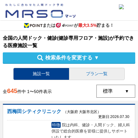
または
が
最大3.5%
貯まる！
全国
の
人間ドック・健診
(健診専用フロア・施設)
が予約でき
る
医療施設
一覧
検索条件を変更する
▼
施設一覧
プラン一覧
645
全
件中
1
〜
50
件表示
西梅田シティクリニック
（大阪府 大阪市北区）
更新日:
2026.07.30
特徴
院は内科、健診・人間ドック、婦人科
併設で総合的医療を皆様に提供しサポート
いたします。