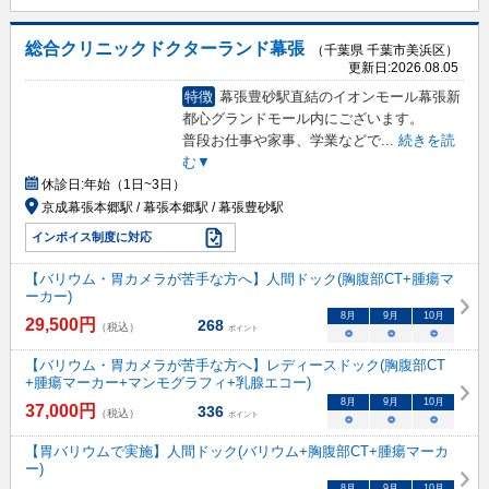
総合クリニックドクターランド幕張
（千葉県 千葉市美浜区）
更新日:
2026.08.05
特徴
幕張豊砂駅直結のイオンモール幕張新
都心グランドモール内にございます。
普段お仕事や家事、学業などで
...
続きを読
む▼
休診日:
年始（1日~3日）
京成幕張本郷駅 / 幕張本郷駅 / 幕張豊砂駅
インボイス制度に対応
【バリウム・胃カメラが苦手な方へ】人間ドック(胸腹部CT+腫瘍マ
ーカー)
8
月
9
月
10
月
29,500
円
268
（税込）
ポイント
○
○
○
【バリウム・胃カメラが苦手な方へ】レディースドック(胸腹部CT
+腫瘍マーカー+マンモグラフィ+乳腺エコー)
8
月
9
月
10
月
37,000
円
336
（税込）
ポイント
○
○
○
【胃バリウムで実施】人間ドック(バリウム+胸腹部CT+腫瘍マーカ
ー)
8
月
9
月
10
月