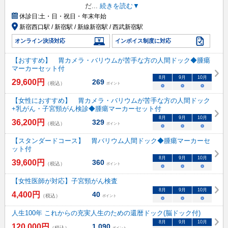
だ
...
続きを読む▼
休診日:
土・日・祝日・年末年始
新宿西口駅 / 新宿駅 / 新線新宿駅 / 西武新宿駅
オンライン決済対応
インボイス制度に対応
【おすすめ】 胃カメラ・バリウムが苦手な方の人間ドック◆腫瘍
マーカーセット付
8
月
9
月
10
月
29,600
円
269
（税込）
ポイント
○
○
○
【女性におすすめ】 胃カメラ・バリウムが苦手な方の人間ドック
+乳がん・子宮頸がん検診◆腫瘍マーカーセット付
8
月
9
月
10
月
36,200
円
329
（税込）
ポイント
○
○
○
【スタンダードコース】 胃バリウム人間ドック◆腫瘍マーカーセ
ット付
8
月
9
月
10
月
39,600
円
360
（税込）
ポイント
○
○
○
【女性医師が対応】子宮頸がん検査
8
月
9
月
10
月
4,400
円
40
（税込）
ポイント
○
○
○
人生100年 これからの充実人生のための還暦ドック(脳ドック付)
8
月
9
月
10
月
120,000
円
1,090
（税込）
ポイント