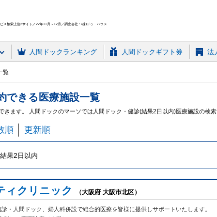
ス検索上位3サイト／22年11月～12月／調査会社：(株)ドゥ・ハウス
人間ドック
ランキング
人間ドックギフト券
法
一覧
約できる
医療施設
一覧
ができます。 人間ドックのマーソでは人間ドック・健診(結果2日以内)医療施設の検
数順
更新順
結果2日以内
ティクリニック
（大阪府 大阪市北区）
健診・人間ドック、婦人科併設で総合的医療を皆様に提供しサポートいたします。