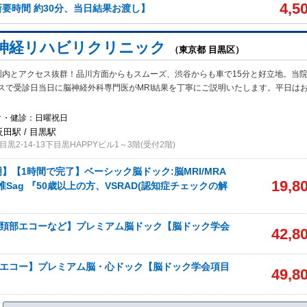
4,5
所要時間 約30分、当日結果お渡し】
神経リハビリクリニック
（東京都 目黒区）
圏内とアクセス抜群！品川方面からもスムーズ、渋谷からも車で15分と好立地。当
スで受診日当日に脳神経外科専門医がMRI結果を丁寧にご説明いたします。平日は
ク・健診：日曜祝日
反田駅 / 目黒駅
黒2-14-13下目黒HAPPYビル1～3階(受付2階)
】【1時間で完了】ベーシック脳ドック:脳MRI/MRA
19,8
椎Sag 『50歳以上の方、VSRAD(認知症チェックの解
A+頚部エコーなど】プレミアム脳ドック【脳ドック学会
42,8
A+エコー】プレミアム脳・心ドック【脳ドック学会項目
49,8