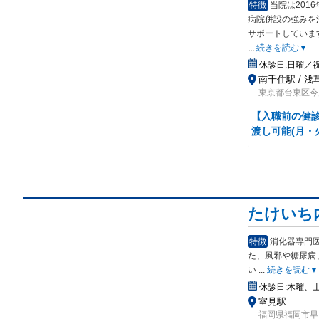
特徴
当院は201
病院併設の強みを
サポートしていま
...
続きを読む▼
休診日:
日曜／
南千住駅 / 浅
東京都台東区今戸2
【入職前の健
渡し可能(月・
たけいち
特徴
消化器専門
た、
風邪や糖尿病
い
...
続きを読む▼
休診日:
木曜、
室見駅
福岡県福岡市早良区