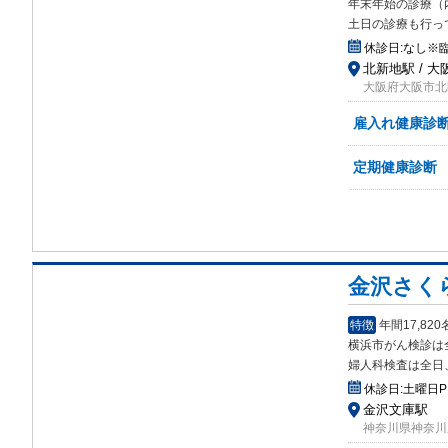
年末年始の診
療（
土日の診療も行っ
休診日:
なし※
北新地駅 / 大
大阪府大阪市北区
雇入れ健康診
定期健康診断
金沢さく
特徴
年間17,8
横浜市がん検診は
婦人科検査は全日
休診日:
土曜日
金沢文庫駅
神奈川県神奈川県