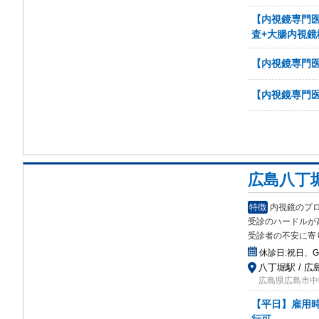
【内視鏡専門医
査+大腸内視鏡
【内視鏡専門
【内視鏡専門
広島八丁
特徴
内視鏡のプ
受診
のハードルが
受診者の不安に寄
休診日:
祝日、
八丁堀駅 / 広
広島県広島市中区
【平日】雇用