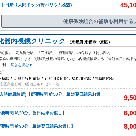
45,1
】日帰り人間ドック(胃バリウム検査)
健康保険組合の補助を利用する
化器内視鏡クリニック
（京都府 京都市中京区）
所前駅」「烏丸御池駅」「三条駅」「河原町駅」の各駅より徒歩圏内。
学会の
専門医による『鎮静剤使用の苦痛の少ない内視鏡検査』や『最短当日に結果
ご利
...
続きを読む▼
祝日
三条駅 / 京都市役所前駅 / 京都河原町駅 / 烏丸御池駅 / 祇園四条駅
京区弁慶石町39番地三条TCビル 3階
(雇入時健康診断)【所要時間 約30分、最短翌日結果お渡
9,5
6,0
所要時間 約30分、当日結果お渡し】
8,0
所要時間 約30分、最短翌日結果お渡し】