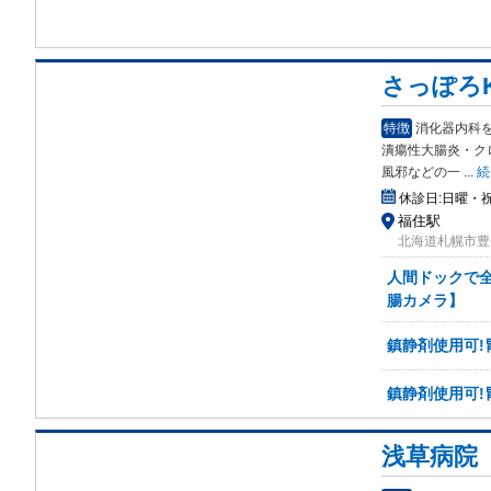
さっぽろ
特徴
消化器内科
潰瘍
性大腸炎・ク
風邪などの一
...
続
休診日:
日曜・
福住駅
北海道札幌市豊
人間ドックで全
腸カメラ】
鎮静剤使用可!
鎮静剤使用可!
浅草病院