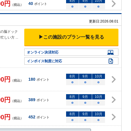
8
月
9
月
10
月
00
円
40
ポイント
（税込）
○
○
○
更新日:
2026.08.01
院の脳ドック
▶この施設のプラン一覧を見る
お忙しい方
...
オンライン決済対応
インボイス制度に対応
8
月
9
月
10
月
00
円
180
ポイント
（税込）
○
○
○
8
月
9
月
10
月
00
円
389
ポイント
（税込）
○
○
○
8
月
9
月
10
月
00
円
452
ポイント
（税込）
○
○
○