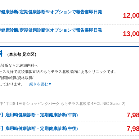
時健康診断/定期健康診断※オプションで報告書即日発
12,0
時健康診断/定期健康診断※オプションで報告書即日発
13,0
科
（東京都 足立区）
康診断なら北綾瀬内科へ！
セス良好で北綾瀬駅直結のららテラス北綾瀬内にあ
るクリニックです。
就職/転職/資格取得/
しております。
...
続きを読む▼
丁目8-1三井ショッピングパーク ららテラス北綾瀬 4F CLINIC Station内
7,9
】雇用時健康診断・定期健康診断(午前)
7,9
】雇用時健康診断・定期健康診断(午後)