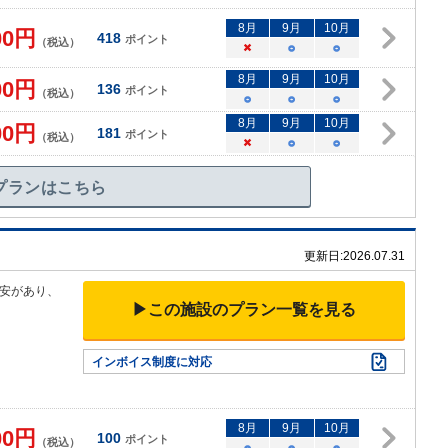
8
月
9
月
10
月
00
円
418
ポイント
（税込）
×
○
○
8
月
9
月
10
月
00
円
136
ポイント
（税込）
○
○
○
8
月
9
月
10
月
00
円
181
ポイント
（税込）
×
○
○
プランはこちら
更新日:
2026.07.31
安があり、
▶この施設のプラン一覧を見る
インボイス制度に対応
8
月
9
月
10
月
00
円
100
ポイント
（税込）
○
○
○