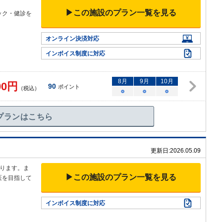
▶この施設のプラン一覧を見る
ック・健診を
オンライン決済対応
インボイス制度に対応
8
月
9
月
10
月
00
円
90
ポイント
（税込）
○
○
○
プランはこちら
更新日:
2026.05.09
ります。ま
▶この施設のプラン一覧を見る
医を目指して
インボイス制度に対応