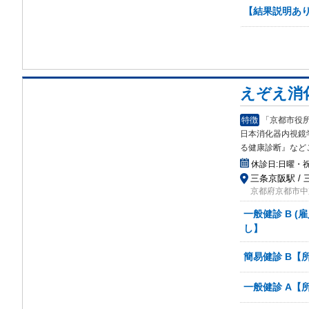
【結果説明あり
えぞえ消
特徴
「京都市役
日本消化器内視鏡
る健康診断』など
休診日:
日曜・
三条京阪駅 / 
京都府京都市中
一般健診 B 
し】
簡易健診 B【
一般健診 A【