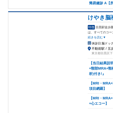
簡易健診 A【
けやき脳
特徴
目黒駅徒歩
は
、すべてのコー
続きを読む▼
休診日:
脳ドッ
不動前駅 / 五
東京都目黒区下目
【当日結果説明
+頸部MRA+頸
析)付き!』
【MRI・MR
項目網羅】
【MRI・MR
+心エコー】