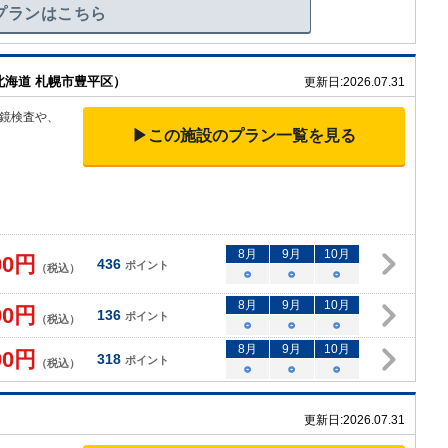
プランはこちら
北海道 札幌市豊平区）
更新日:
2026.07.31
鏡検査や、
▶この施設のプラン一覧を見る
8
月
9
月
10
月
00
円
436
ポイント
（税込）
○
○
○
8
月
9
月
10
月
00
円
136
ポイント
（税込）
○
○
○
8
月
9
月
10
月
00
円
318
ポイント
（税込）
○
○
○
更新日:
2026.07.31