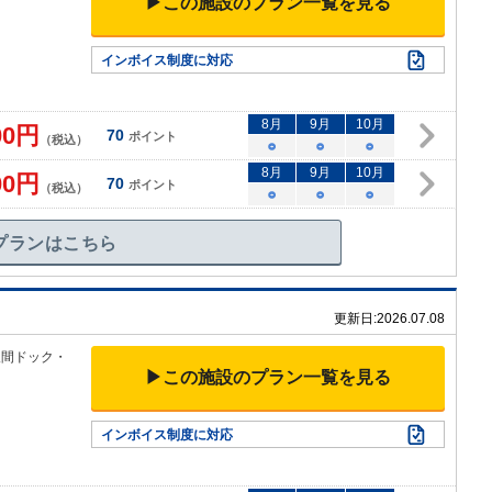
▶この施設のプラン一覧を見る
インボイス制度に対応
8
月
9
月
10
月
00
円
70
ポイント
（税込）
○
○
○
8
月
9
月
10
月
00
円
70
ポイント
（税込）
○
○
○
プランはこちら
更新日:
2026.07.08
人間ドック
・
▶この施設のプラン一覧を見る
インボイス制度に対応