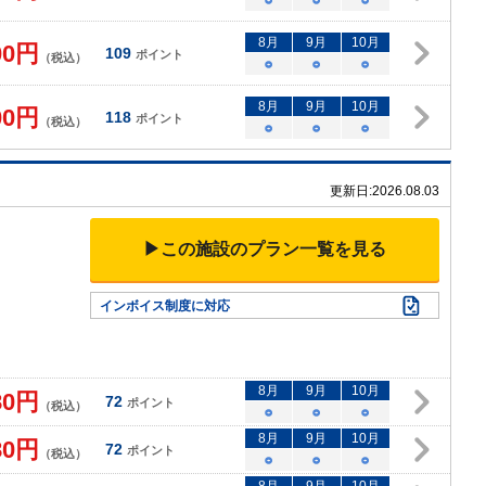
8
月
9
月
10
月
00
円
109
ポイント
（税込）
○
○
○
8
月
9
月
10
月
00
円
118
ポイント
（税込）
○
○
○
更新日:
2026.08.03
▶この施設のプラン一覧を見る
インボイス制度に対応
8
月
9
月
10
月
80
円
72
ポイント
（税込）
○
○
○
8
月
9
月
10
月
80
円
72
ポイント
（税込）
○
○
○