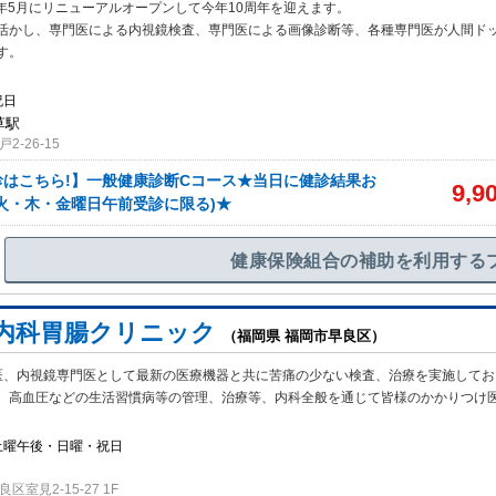
6年5月にリニューアルオープンして今年10周年を迎えます。
活かし、専
門医による内視鏡検査、専門医による画像診断等、各種専門医が人間ド
す。
祝日
草駅
-26-15
診はこちら!】一般健康診断Cコース★当日に健診結果お
9,9
火・木・金曜日午前受診に限る)★
健康保険組合の補助を利用する
内科胃腸クリニック
（福岡県 福岡市早良区）
医、内視鏡専門医として最新の医療機器と共に苦痛の少ない検査、治療を実施してお
、高血圧などの生活習慣病等の管理、治療等、内科全般を通じて皆様のかかりつけ
土曜午後・日曜・祝日
室見2-15-27 1F