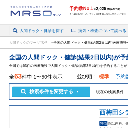
予約数No.1
2,025
※
施設の予約
※「年間予約数」のヒアリング調査 個人向け人間ドック予約サービ
人間ドック・健診を探す
病気・検査
について
調べる
人間ドックのマーソTOP
全国の人間ドック・健診(結果2日以内)医療施設
全国
の
人間ドック・健診
(結果2日以内)
が予
全国では63件の医療施設で人間ドック・健診(結果2日以内)を予約すること
63
並び順：
標準
予約
全
件中
1
〜
50
件表示
検索条件を変更する
現在の検索条件：
▼
西梅田シ
特徴
院は内科、