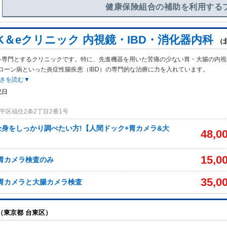
健康保険組合の補助を利用する
K＆eクリニック 内視鏡・IBD・消化器内科
（
を専門とするクリニックです。特に、先進機器を用いた苦痛の少ない胃・大腸の内視
ローン病といった炎症性腸疾患（IBD）の専門的な治療に力を入れています。
きを読む▼
祝日
平区福住2条2丁目2番1号
身をしっかり調べたい方!【人間ドック+胃カメラ&大
48,0
15,0
胃カメラ検査のみ
35,0
胃カメラと大腸カメラ検査
（東京都 台東区）