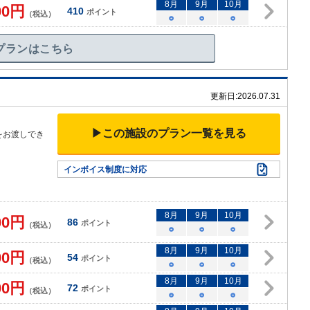
8
月
9
月
10
月
00
円
410
ポイント
（税込）
○
○
○
プランはこちら
更新日:
2026.07.31
▶この施設のプラン一覧を見る
をお渡しでき
インボイス制度に対応
8
月
9
月
10
月
00
円
86
ポイント
（税込）
○
○
○
8
月
9
月
10
月
00
円
54
ポイント
（税込）
○
○
○
8
月
9
月
10
月
00
円
72
ポイント
（税込）
○
○
○