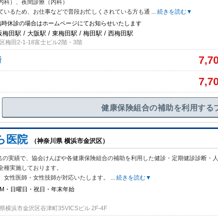
内科）、夜間診療（内科）
ているため、お仕事などで普段お忙しくされている方も通
...
続きを読む▼
臨時休診の場合はホームページにてお知らせいたします
阪梅田駅 / 大阪駅 / 東梅田駅 / 梅田駅 / 西梅田駅
梅田2-1-18富士ビル2階・3階
7,7
断
7,7
健康保険組合の補助を利用する
ら医院
（神奈川県 横浜市金沢区）
20名の実績で、協会けんぽや各健康保険組合の補助を利用した健診・定期健診診断・
全種実施しております。
、女性医師・女性技師が対応いたします。
...
続きを読む▼
PM・日曜日・祝日・年末年始
横浜市金沢区谷津町35VICSビル 2F-4F