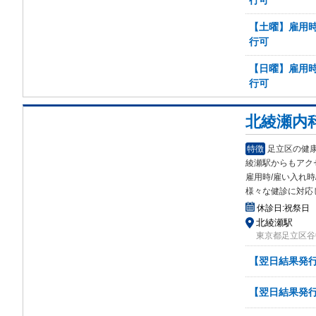
行可
【土曜】雇用
行可
【日曜】雇用
行可
北綾瀬内
特徴
足立区の健
綾瀬駅からもアク
雇用時/雇い入れ時/
様々な健診に対応
休診日:
祝祭日
北綾瀬駅
東京都足立区谷中4
【翌日結果発行
【翌日結果発行