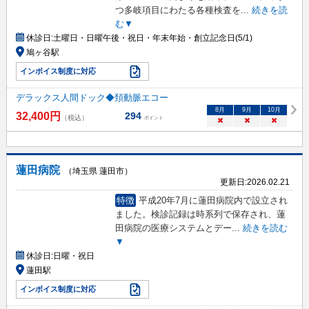
つ多岐項目にわたる各種検査を
...
続きを読
む▼
休診日:
土曜日・日曜午後・祝日・年末年始・創立記念日(5/1)
鳩ヶ谷駅
インボイス制度に対応
デラックス人間ドック◆頚動脈エコー
8
月
9
月
10
月
32,400
円
294
（税込）
ポイント
×
×
×
蓮田病院
（埼玉県 蓮田市）
更新日:
2026.02.21
特徴
平成20年7月に蓮田病院内で設立され
ました。検診記録は時系列で保存され、蓮
田病院の医療システムとデー
...
続きを読む
▼
休診日:
日曜・祝日
蓮田駅
インボイス制度に対応