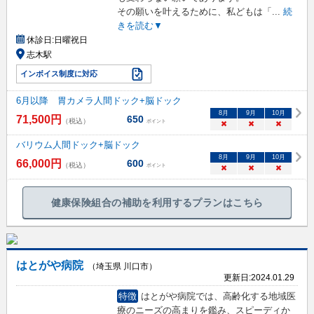
その願いを叶えるために、私どもは「
...
続
きを読む▼
休診日:
日曜祝日
志木駅
インボイス制度に対応
6月以降 胃カメラ人間ドック+脳ドック
8
月
9
月
10
月
71,500
円
650
（税込）
ポイント
×
×
×
バリウム人間ドック+脳ドック
8
月
9
月
10
月
66,000
円
600
（税込）
ポイント
×
×
×
健康保険組合の補助を利用するプランはこちら
はとがや病院
（埼玉県 川口市）
更新日:
2024.01.29
特徴
はとがや病院では、高齢化する地域医
療のニーズの高まりを鑑み、スピーディか