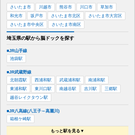
さいたま市
川越市
熊谷市
川口市
草加市
和光市
坂戸市
さいたま市北区
さいたま市大宮区
さいたま市中央区
さいたま市南区
埼玉県
の駅から
脳ドックを
探す
■JR山手線
池袋
駅
■JR武蔵野線
北朝霞
駅
西浦和
駅
武蔵浦和
駅
南浦和
駅
東浦和
駅
東川口
駅
南越谷
駅
吉川
駅
三郷
駅
越谷レイクタウン
駅
■JR八高線(八王子～高麗川)
箱根ケ崎
駅
もっと駅を見る▼