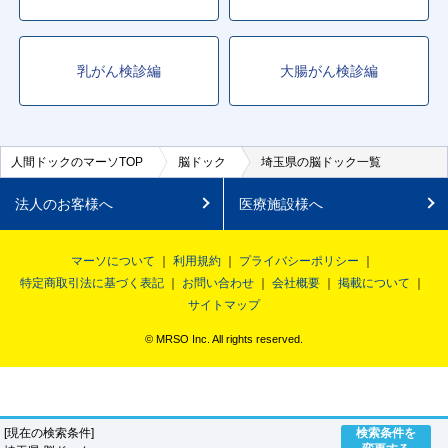
■東武越生線
坂戸
駅
乳がん検診編
大腸がん検診編
■東武桐生線
太田
駅
■東武小泉線
人間ドックのマーソTOP
脳ドック
埼玉県の脳ドック一覧
太田
駅
法人のお客様へ
医療施設様へ
■西武池袋線
池袋
駅
小手指
駅
狭山ヶ丘
駅
稲荷山公園
駅
マーソについて
利用規約
プライバシーポリシー
特定商取引法に基づく表記
お問い合わせ
会社概要
掲載について
入間市
駅
所沢
駅
サイトマップ
■西武有楽町線
© MRSO Inc. All rights reserved.
小竹向原
駅
■西武新宿線
所沢
駅
狭山市
駅
[現在の検索条件]
検索条件を