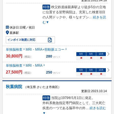
更新日:
2022.04.18
特徴
秩父鉄道線親鼻駅より徒歩5分の立地
に位置する皆野病院は、充実した検査項目
の人間ドックや、様々なオプシ
...
続きを読
む▼
休診日:
日曜／祝日
親鼻駅
インボイス制度に対応
単独脳検査＊MRI・MRA+頸動脈エコー＊
8
月
9
月
10
月
30,800
円
280
（税込）
ポイント
×
×
×
単独脳検査＊MRI・MRA＊
8
月
9
月
10
月
27,500
円
250
（税込）
ポイント
×
×
×
秋葉病院
（埼玉県 さいたま市南区）
更新日:
2023.10.14
特徴
当院は1979年5月1日に発足。
外科系救急指定専門病院として、三大死亡
疾患の一つである脳卒中の外
...
続きを読む
▼