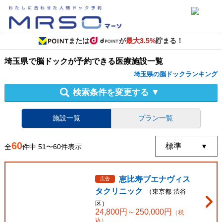
または
が
最大3.5%
貯まる！
埼玉県
で
脳ドック
が予約できる
医療施設
一覧
埼玉県の脳ドックランキング
検索条件を変更する
▼
施設一覧
プラン一覧
60
全
件中
51
〜
60
件表示
恵比寿ブエナヴィス
広告
タクリニック
（
東京都
渋谷
区
）
24,800
円～
250,000
円
（税
込）