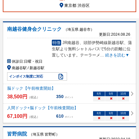
東京都 渋谷区
南越谷健身会クリニック
（埼玉県 越谷市）
更新日:
2024.08.26
特徴
JR南越谷、頭部伊勢崎線新越谷駅、蒲
生駅より無料シャトルバスで5分の距離に位
置しています。テーラーメ
...
続きを読む▼
休診日:
日曜・祝日
南越谷駅 / 新越谷駅
インボイス制度に対応
脳ドック【午前検査開始】
8
月
9
月
10
月
38,500
円
350
（税込）
ポイント
×
×
×
人間ドック+脳ドック【午前検査開始】
8
月
9
月
10
月
67,100
円
610
（税込）
ポイント
×
×
×
皆野病院
（埼玉県 皆野町）