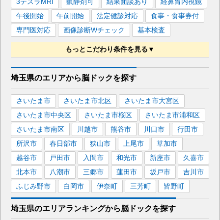
3テスラMRI
鎮静剤可
結果面談あり
経鼻胃内視鏡
午後開始
午前開始
法定健診対応
食事・食事券付
専門医対応
画像診断Wチェック
基本検査
もっとこだわり条件を見る▼
血液検査
胸部レントゲン
心電図
肺機能検査
埼玉県
のエリアから
脳ドックを
探す
尿検査
便潜血検査
胃カメラ（胃内視鏡）
大腸カメラ（大腸内視鏡）
胃バリウム（胃透視）
さいたま市
さいたま市北区
さいたま市大宮区
マンモグラフィー
頸動脈エコー
乳腺エコー
さいたま市中央区
さいたま市桜区
さいたま市浦和区
腹部エコー
頭部MRI・MRA
頭部MRI
頸部MRA
さいたま市南区
川越市
熊谷市
川口市
行田市
頭部CT
胸部CT
上腹部CT
子宮頸部細胞診
所沢市
春日部市
狭山市
上尾市
草加市
胃がんリスク検査（ABC検査）
腫瘍マーカー
越谷市
戸田市
入間市
和光市
新座市
久喜市
動脈硬化検査
認知症検査
LOX-index
北本市
八潮市
三郷市
蓮田市
坂戸市
吉川市
肝炎ウィルス検査
ふじみ野市
白岡市
伊奈町
三芳町
皆野町
埼玉県
のエリア
ランキング
から
脳ドック
を探す