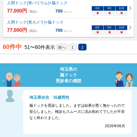
人間ドック(胃バリウム)+脳ドック
8
月
9
月
10
月
77,000
円
700
（税込）
ポイント
×
×
×
人間ドック(胃カメラ)+脳ドック
8
月
9
月
10
月
77,000
円
700
（税込）
ポイント
×
×
×
60
件中
51
〜
60
件表示
前へ
1
2
埼玉県
の
脳ドック
受診者の感想
埼玉県
在住
56
歳
男性
脳ドックを受診しました。まずは結果が悪く無かったので
安心しました。検診もスムーズに済み初めてでしたが不安
なく終わりました。
2026年06月