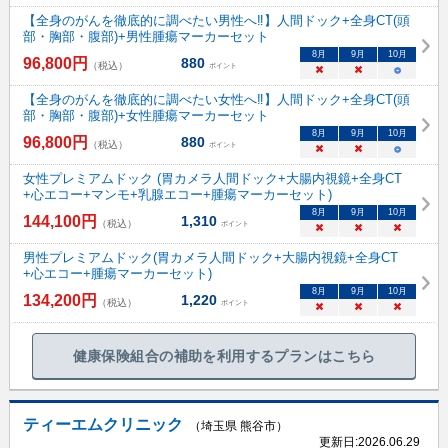
【全身のがんを徹底的に調べたい男性へ‼】人間ドック+全身CT(頭
部・胸部・腹部)+男性腫瘍マーカーセット
8
月
9
月
10
月
96,800
円
880
（税込）
ポイント
×
×
○
【全身のがんを徹底的に調べたい女性へ‼】人間ドック+全身CT(頭
部・胸部・腹部)+女性腫瘍マーカーセット
8
月
9
月
10
月
96,800
円
880
（税込）
ポイント
×
×
○
女性プレミアムドック (胃カメラ人間ドック+大腸内視鏡+全身CT
+心エコー+マンモ+乳腺エコー+腫瘍マーカーセット)
8
月
9
月
10
月
144,100
円
1,310
（税込）
ポイント
×
×
×
男性プレミアムドック(胃カメラ人間ドック+大腸内視鏡+全身CT
+心エコー+腫瘍マーカーセット)
8
月
9
月
10
月
134,200
円
1,220
（税込）
ポイント
×
×
×
健康保険組合の補助を利用するプランはこちら
ティーエムクリニック
（埼玉県 熊谷市）
更新日:
2026.06.29