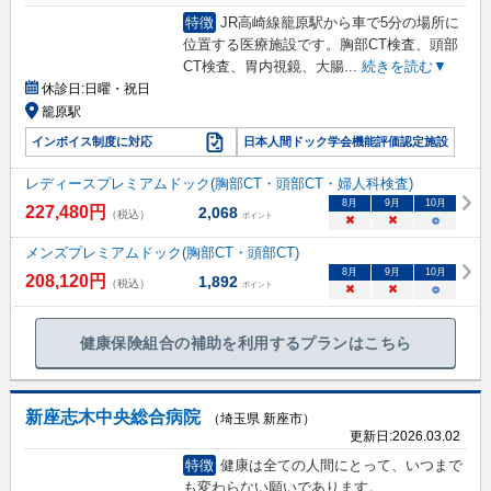
特徴
JR高崎線籠原駅から車で5分の場所に
位置する医療施設です。胸部CT検査、頭部
CT検査、胃内視鏡、大腸
...
続きを読む▼
休診日:
日曜・祝日
籠原駅
インボイス制度に対応
日本人間ドック学会機能評価認定施設
レディースプレミアムドック(胸部CT・頭部CT・婦人科検査)
8
月
9
月
10
月
227,480
円
2,068
（税込）
ポイント
×
×
○
メンズプレミアムドック(胸部CT・頭部CT)
8
月
9
月
10
月
208,120
円
1,892
（税込）
ポイント
×
×
○
健康保険組合の補助を利用するプランはこちら
新座志木中央総合病院
（埼玉県 新座市）
更新日:
2026.03.02
特徴
健康は全ての人間にとって、いつまで
も変わらない願いであります。