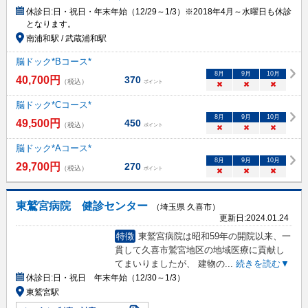
休診日:
日・祝日・年末年始（12/29～1/3）※2018年4月～水曜日も休診
となります。
南浦和駅 / 武蔵浦和駅
脳ドック*Bコース*
8
月
9
月
10
月
40,700
円
370
（税込）
ポイント
×
×
×
脳ドック*Cコース*
8
月
9
月
10
月
49,500
円
450
（税込）
ポイント
×
×
×
脳ドック*Aコース*
8
月
9
月
10
月
29,700
円
270
（税込）
ポイント
×
×
×
東鷲宮病院 健診センター
（埼玉県 久喜市）
更新日:
2024.01.24
特徴
東鷲宮病院は昭和59年の開院以来、一
貫して久喜市鷲宮地区の地域医療に貢献し
てまいりましたが、 建物の
...
続きを読む▼
休診日:
日・祝日 年末年始（12/30～1/3）
東鷲宮駅