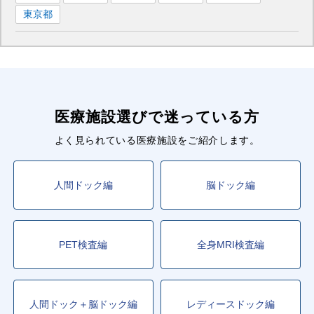
東京都
■JR京浜東北線
南浦和
駅
さいたま新都心
駅
大宮
駅
与野
駅
北浦和
駅
西川口
駅
川口
駅
■JR湘南新宿ライン
池袋
駅
大宮
駅
医療施設選びで迷っている方
■東武東上線
よく見られている医療施設をご紹介します。
池袋
駅
朝霞台
駅
成増
駅
和光市
駅
志木
駅
鶴瀬
駅
ふじみ野
駅
坂戸
駅
北坂戸
駅
人間ドック編
脳ドック編
■東武伊勢崎線
新越谷
駅
谷塚
駅
草加
駅
越谷
駅
北越谷
駅
PET検査編
全身MRI検査編
一ノ割
駅
太田
駅
■東武野田線
大宮
駅
北大宮
駅
大宮公園
駅
人間ドック＋脳ドック編
レディースドック編