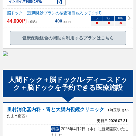
インボイス制度に対応
脳ドック (定期健診プランの検査項目も入ってます!)
8
月
9
月
10
月
44,000
円
400
（税込）
ポイント
×
×
×
健康保険組合の補助を利用するプランはこちら
人間ドック＋脳ドック/レディースドッ
ク＋脳ドック
を予約できる
医療施設
里村消化器内科・胃と大腸内視鏡クリニック
（埼玉県 さい
たま市南区）
更新日:
2026.07.31
特徴
2025年4月2日（水）に新規開院いたし
ました。