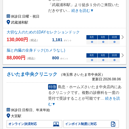
「武蔵浦和駅」より徒歩１分のご来院いた
だきやすい
...
続きを読む▼
休診日:
日曜・祝日
武蔵浦和駅
大切な人のための1DAYセレクションドック
8
月
9
月
10
月
130,000
円
1,181
（税込）
ポイント
○
○
○
脳と内臓の全身ドック(カメラなし)
8
月
9
月
10
月
88,000
円
800
（税込）
ポイント
○
○
○
さいたま中央クリニック
（埼玉県 さいたま市中央区）
更新日:
2026.08.06
特徴
島忠・ホームズさいたま中央店内にあ
るクリニックです。複数の診療科を一度の
受付で受診することが可能です
...
続きを読
む▼
休診日:
日祭日、年末年始
大宮駅
オンライン決済対応
インボイス制度に対応