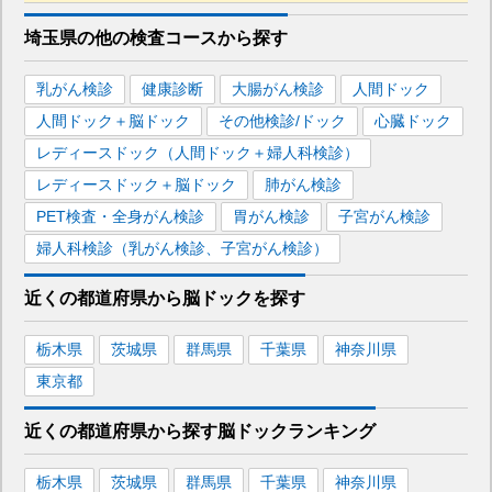
■宇都宮線
埼玉県
の
他の
検査コースから探す
さいたま新都心
駅
大宮
駅
土呂
駅
蓮田
駅
乳がん検診
健康診断
大腸がん検診
人間ドック
白岡
駅
東鷲宮
駅
人間ドック＋脳ドック
その他検診/ドック
心臓ドック
■JR埼京線
レディースドック（人間ドック＋婦人科検診）
池袋
駅
武蔵浦和
駅
大宮
駅
戸田公園
駅
戸田
駅
レディースドック＋脳ドック
肺がん検診
中浦和
駅
与野本町
駅
PET検査・全身がん検診
胃がん検診
子宮がん検診
婦人科検診（乳がん検診、子宮がん検診）
■JR川越線
大宮
駅
笠幡
駅
近くの都道府県
から
脳ドックを
探す
■JR高崎線
栃木県
茨城県
群馬県
千葉県
神奈川県
さいたま新都心
駅
大宮
駅
宮原
駅
上尾
駅
東京都
北本
駅
吹上
駅
熊谷
駅
籠原
駅
近くの都道府県から探す
脳ドック
ランキング
■JR成田エクスプレス
池袋
駅
大宮
駅
栃木県
茨城県
群馬県
千葉県
神奈川県