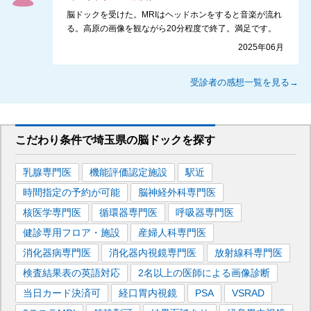
脳ドックを受けた。MRIはヘッドホンをすると音楽が流れ
る。高原の画像を観ながら20分程度で終了。満足です。
2025年06月
受診者の感想一覧を見る→
こだわり条件で
埼玉県
の脳ドックを
探す
乳腺専門医
機能評価認定施設
駅近
時間指定の予約が可能
脳神経外科専門医
核医学専門医
循環器専門医
呼吸器専門医
健診専用フロア・施設
産婦人科専門医
消化器病専門医
消化器内視鏡専門医
放射線科専門医
検査結果表の英語対応
2名以上の医師による画像診断
当日カード決済可
経口胃内視鏡
PSA
VSRAD