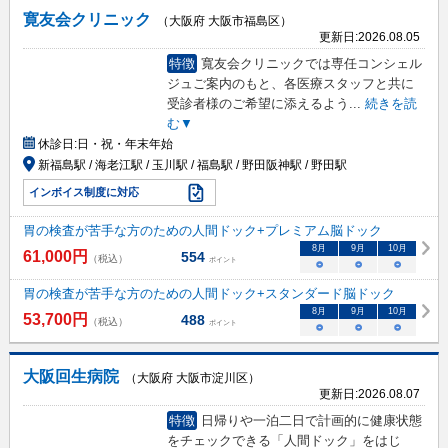
寛友会クリニック
（大阪府 大阪市福島区）
更新日:
2026.08.05
特徴
寬友会クリニックでは専任コンシェル
ジュご案内のもと、各医療スタッフと共に
受診者様のご希望に添えるよう
...
続きを読
む▼
休診日:
日・祝・年末年始
新福島駅 / 海老江駅 / 玉川駅 / 福島駅 / 野田阪神駅 / 野田駅
インボイス制度に対応
胃の検査が苦手な方のための人間ドック+プレミアム脳ドック
8
月
9
月
10
月
61,000
円
554
（税込）
ポイント
○
○
○
胃の検査が苦手な方のための人間ドック+スタンダード脳ドック
8
月
9
月
10
月
53,700
円
488
（税込）
ポイント
○
○
○
大阪回生病院
（大阪府 大阪市淀川区）
更新日:
2026.08.07
特徴
日帰りや一泊二日で計画的に健康状態
をチェックできる「人間ドック」をはじ