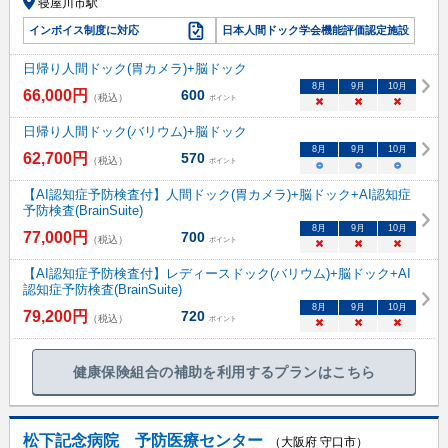
寝屋川市駅
インボイス制度に対応
日本人間ドック学会機能評価認定施設
日帰り人間ドック(胃カメラ)+脳ドック
8
月
9
月
10
月
66,000
円
600
（税込）
ポイント
×
×
×
日帰り人間ドック(バリウム)+脳ドック
8
月
9
月
10
月
62,700
円
570
（税込）
ポイント
○
○
○
【AI認知症予防検査付】人間ドック(胃カメラ)+脳ドック+AI認知症
予防検査(BrainSuite)
8
月
9
月
10
月
77,000
円
700
（税込）
ポイント
×
×
×
【AI認知症予防検査付】レディースドック(バリウム)+脳ドック+AI
認知症予防検査(BrainSuite)
8
月
9
月
10
月
79,200
円
720
（税込）
ポイント
×
×
×
健康保険組合の補助を利用するプランはこちら
松下記念病院 予防医療センター
（大阪府 守口市）