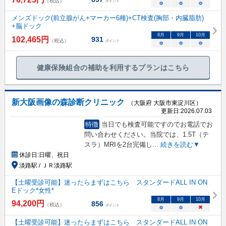
（税込）
ポイント
○
○
○
メンズドック(前立腺がん+マーカー6種)+CT検査(胸部・内臓脂肪)
+脳ドック
8
月
9
月
10
月
102,465
円
931
（税込）
ポイント
○
○
○
健康保険組合の補助を利用するプランはこちら
新大阪画像の森診断クリニック
（大阪府 大阪市東淀川区）
更新日:
2026.07.03
特徴
当日でも検査可能ですのでお電話でお
問い合わせください。当院では、1.5T（テ
スラ）MRIを2台完備し
...
続きを読む▼
休診日:
日曜、祝日
淡路駅 / ＪＲ淡路駅
【土曜受診可能】迷ったらまずはこちら スタンダードALL IN ON
Eドック*女性*
8
月
9
月
10
月
94,200
円
856
（税込）
ポイント
○
○
×
【土曜受診可能】迷ったらまずはこちら スタンダードALL IN ON