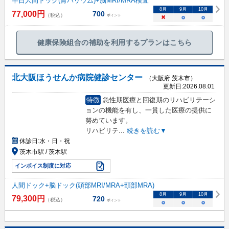
半日人間ドック(胃バリウム)+脳MRI/MRA検査
8
月
9
月
10
月
77,000
円
700
（税込）
ポイント
×
○
○
健康保険組合の補助を利用するプランはこちら
北大阪ほうせんか病院健診センター
（大阪府 茨木市）
更新日:
2026.08.01
特徴
急性期医療と回復期のリハビリテーシ
ョンの機能を有し、一貫した医療の提供に
努めています。
リハビリテ
...
続きを読む▼
休診日:
水・日・祝
茨木市駅 / 茨木駅
インボイス制度に対応
人間ドック+脳ドック(頭部MRI/MRA+頸部MRA)
8
月
9
月
10
月
79,300
円
720
（税込）
ポイント
○
○
○