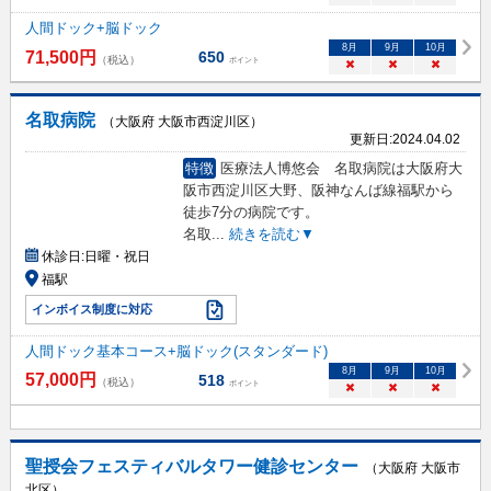
人間ドック+脳ドック
8
月
9
月
10
月
71,500
円
650
（税込）
ポイント
×
×
×
名取病院
（大阪府 大阪市西淀川区）
更新日:
2024.04.02
特徴
医療法人博悠会 名取病院は大阪府大
阪市西淀川区大野、阪神なんば線福駅から
徒歩7分の病院です。
名取
...
続きを読む▼
休診日:
日曜・祝日
福駅
インボイス制度に対応
人間ドック基本コース+脳ドック(スタンダード)
8
月
9
月
10
月
57,000
円
518
（税込）
ポイント
×
×
×
聖授会フェスティバルタワー健診センター
（大阪府 大阪市
北区）