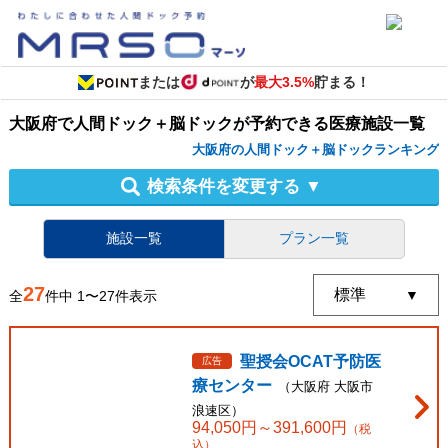
または
が
最大3.5%
貯まる！
大阪府
で
人間ドック＋脳ドック
が予約できる
医療施設
一覧
大阪府の人間ドック＋脳ドックランキング
検索条件を変更する
▼
施設一覧
プラン一覧
27
全
件中
1
〜
27
件表示
聖授会OCAT予防医
広告
療センター
（
大阪府
大阪市
浪速区
）
94,050
円～
391,600
円
（税
込）