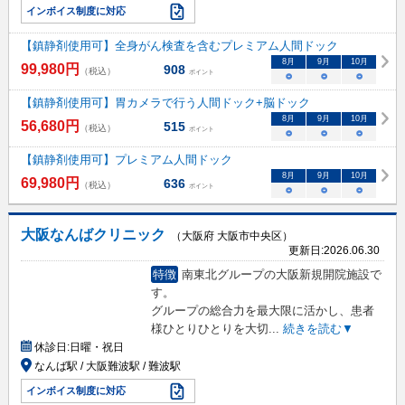
インボイス制度に対応
【鎮静剤使用可】全身がん検査を含むプレミアム人間ドック
8
月
9
月
10
月
99,980
円
908
（税込）
ポイント
○
○
○
【鎮静剤使用可】胃カメラで行う人間ドック+脳ドック
8
月
9
月
10
月
56,680
円
515
（税込）
ポイント
○
○
○
【鎮静剤使用可】プレミアム人間ドック
8
月
9
月
10
月
69,980
円
636
（税込）
ポイント
○
○
○
大阪なんばクリニック
（大阪府 大阪市中央区）
更新日:
2026.06.30
特徴
南東北グループの大阪新規開院施設で
す。
グループの総合力を最大限に活かし、患者
様ひとりひとりを大切
...
続きを読む▼
休診日:
日曜・祝日
なんば駅 / 大阪難波駅 / 難波駅
インボイス制度に対応