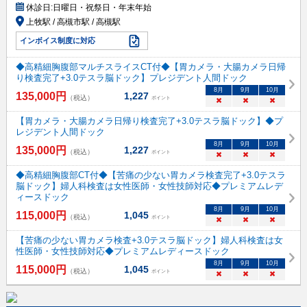
休診日:
日曜日・祝祭日・年末年始
上牧駅 / 高槻市駅 / 高槻駅
インボイス制度に対応
◆高精細胸腹部マルチスライスCT付◆【胃カメラ・大腸カメラ日帰
り検査完了+3.0テスラ脳ドック】プレジデント人間ドック
8
月
9
月
10
月
135,000
円
1,227
（税込）
ポイント
×
×
×
【胃カメラ・大腸カメラ日帰り検査完了+3.0テスラ脳ドック】◆プ
レジデント人間ドック
8
月
9
月
10
月
135,000
円
1,227
（税込）
ポイント
×
×
×
◆高精細胸腹部CT付◆【苦痛の少ない胃カメラ検査完了+3.0テスラ
脳ドック】婦人科検査は女性医師・女性技師対応◆プレミアムレデ
ィースドック
8
月
9
月
10
月
115,000
円
1,045
（税込）
ポイント
×
×
×
【苦痛の少ない胃カメラ検査+3.0テスラ脳ドック】婦人科検査は女
性医師・女性技師対応◆プレミアムレディースドック
8
月
9
月
10
月
115,000
円
1,045
（税込）
ポイント
×
×
×