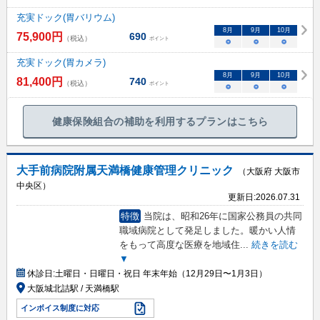
充実ドック(胃バリウム)
8
月
9
月
10
月
75,900
円
690
（税込）
ポイント
○
○
○
充実ドック(胃カメラ)
8
月
9
月
10
月
81,400
円
740
（税込）
ポイント
○
○
○
健康保険組合の補助を利用するプランはこちら
大手前病院附属天満橋健康管理クリニック
（大阪府 大阪市
中央区）
更新日:
2026.07.31
特徴
当院は、昭和26年に国家公務員の共同
職域病院として発足しました。暖かい人情
をもって高度な医療を地域住
...
続きを読む
▼
休診日:
土曜日・日曜日・祝日 年末年始（12月29日〜1月3日）
大阪城北詰駅 / 天満橋駅
インボイス制度に対応