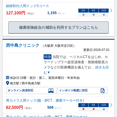
鎮静剤付人間ドックSコース
8
月
9
月
10
月
127,100
円
1,155
（税込）
ポイント
○
○
○
健康保険組合の補助を利用するプランはこちら
西中島クリニック
（大阪府 大阪市淀川区）
更新日:
2026.07.01
特徴
当院では、ヘリカルCTをはじめ、カ
ラードップラー超音波検査・無散瞳眼底カ
メラなどの医療機器を備えてお
...
続きを読
む▼
休診日:
日曜・祝日・第二、第四木曜日・年末年始
南方駅 / 西中島南方駅
オンライン決済対応
インボイス制度に対応
胃カメラ人間ドック(脳・肺CT、腫瘍マーカー付き)
8
月
9
月
10
月
62,500
円
568
（税込）
ポイント
×
×
○
胃カメラレディースドック(脳・肺CT、腫瘍マーカー)