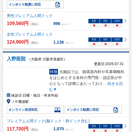
インボイス制度に対応
男性プレミアム人間ドック
8
月
9
月
10
月
109,560
円
996
（税込）
ポイント
×
×
×
女性プレミアム人間ドック
8
月
9
月
10
月
124,960
円
1,136
（税込）
ポイント
×
×
×
入野医院
（大阪府 大阪市浪速区）
更新日:
2026.07.31
特徴
当施設では、循環器内科や耳鼻咽喉科
をはじめとする各科の専門医・認定医が中
心となって診療にあたっており
...
続きを読
む▼
休診日:
日曜・祝日・年末年始
ＪＲ難波駅
オンライン決済対応
インボイス制度に対応
プレミアム人間ドック(脳ドック・肺ドック含む)
8
月
9
月
10
月
117,700
円
1,070
（税込）
ポイント
×
×
×