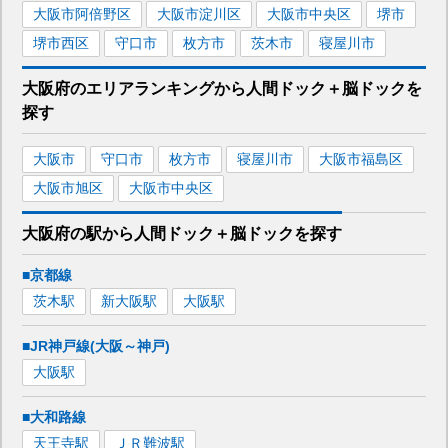
喀痰細胞診
腫瘍マーカー
動脈硬化検査
大阪市阿倍野区
大阪市淀川区
大阪市中央区
堺市
認知症検査
肝炎ウィルス検査
甲状腺血液検査
堺市西区
守口市
枚方市
茨木市
寝屋川市
骨密度検査
大阪府
のエリア
ランキング
から
人間ドック＋脳ドック
を
探す
大阪市
守口市
枚方市
寝屋川市
大阪市福島区
大阪市旭区
大阪市中央区
大阪府
の駅から
人間ドック＋脳ドックを
探す
■京都線
茨木
駅
新大阪
駅
大阪
駅
■JR神戸線(大阪～神戸)
大阪
駅
■大和路線
天王寺
駅
ＪＲ難波
駅