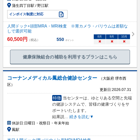
蒲生四丁目駅 / 野江駅
インボイス制度に対応
人間ドック+頭部MRA・MRI検査 ※胃カメラ・バリウムは差額な
しで選択可能
8
月
9
月
10
月
60,500
円
550
（税込）
ポイント
×
×
×
健康保険組合の補助を利用するプランはこちら
コーナンメディカル鳳総合健診センター
（大阪府 堺市西
区）
更新日:
2026.07.31
特徴
当センターは、ゆとりある空間と先端
の健診システムで、皆様の健康づくりをサ
ポートいたします。
結果説
...
続きを読む▼
休診日:
日曜日・祝祭日・年末年始
鳳駅