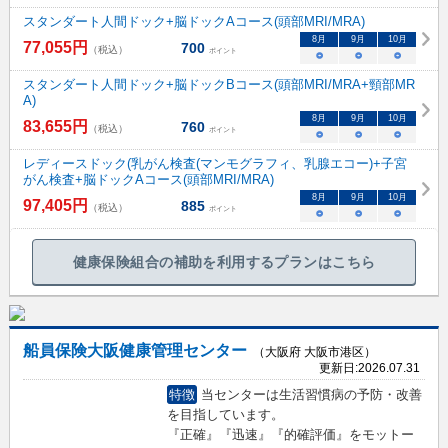
スタンダート人間ドック+脳ドックAコース(頭部MRI/MRA)
8
月
9
月
10
月
77,055
円
700
（税込）
ポイント
○
○
○
スタンダート人間ドック+脳ドックBコース(頭部MRI/MRA+頸部MR
A)
8
月
9
月
10
月
83,655
円
760
（税込）
ポイント
○
○
○
レディースドック(乳がん検査(マンモグラフィ、乳腺エコー)+子宮
がん検査+脳ドックAコース(頭部MRI/MRA)
8
月
9
月
10
月
97,405
円
885
（税込）
ポイント
○
○
○
健康保険組合の補助を利用するプランはこちら
船員保険大阪健康管理センター
（大阪府 大阪市港区）
更新日:
2026.07.31
特徴
当センターは生活習慣病の予防・改善
を目指しています。
『正確』『迅速』『的確評価』をモットー