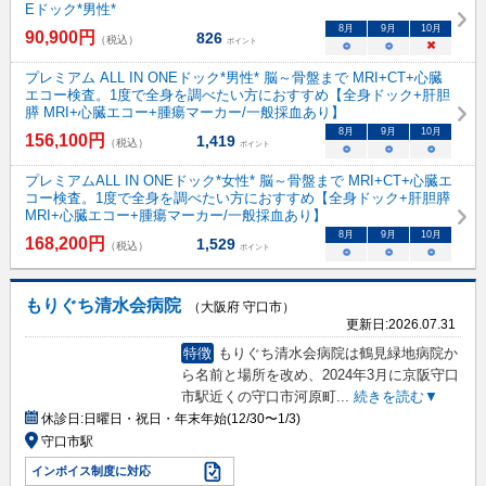
Eドック*男性*
8
月
9
月
10
月
90,900
円
826
（税込）
ポイント
○
○
×
プレミアム ALL IN ONEドック*男性* 脳～骨盤まで MRI+CT+心臓
エコー検査。1度で全身を調べたい方におすすめ【全身ドック+肝胆
膵 MRI+心臓エコー+腫瘍マーカー/一般採血あり】
8
月
9
月
10
月
156,100
円
1,419
（税込）
ポイント
○
○
○
プレミアムALL IN ONEドック*女性* 脳～骨盤まで MRI+CT+心臓エ
コー検査。1度で全身を調べたい方におすすめ【全身ドック+肝胆膵
MRI+心臓エコー+腫瘍マーカー/一般採血あり】
8
月
9
月
10
月
168,200
円
1,529
（税込）
ポイント
○
○
○
もりぐち清水会病院
（大阪府 守口市）
更新日:
2026.07.31
特徴
もりぐち清水会病院は鶴見緑地病院か
ら名前と場所を改め、2024年3月に京阪守口
市駅近くの守口市河原町
...
続きを読む▼
休診日:
日曜日・祝日・年末年始(12/30〜1/3)
守口市駅
インボイス制度に対応