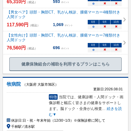
65,310
円
593
（税込）
ポイント
○
×
×
【男女ペア】頭部・胸部CT、乳がん検診、腫瘍マーカー4種類付き
人間ドック
8
月
9
月
10
月
117,590
円
1,069
（税込）
ポイント
○
×
×
【女性向け】頭部・胸部CT、乳がん検診、腫瘍マーカー7種類付き
人間ドック
8
月
9
月
10
月
76,560
円
696
（税込）
ポイント
○
×
×
健康保険組合の補助を利用するプランはこちら
牧病院
（大阪府 大阪市旭区）
更新日:
2026.08.01
特徴
当院では、健康診断・人間ドック・画
像診断と幅広く皆さまの健康をサポートし
ます。脳ドック・全身がん検査
...
続きを読
む▼
休診日:
日・祝・年末年始（12/30~1/3）※保険診察に関して
千林駅 / 清水駅