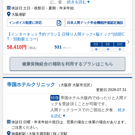
に、全
...
続きを読む▼
休診日:
土日・祝祭日・夏期・年末年始
大阪港駅
インボイス制度に対応
日本人間ドック学会機能評価認定施設
【インターネット予約プラン】日帰り人間ドック+脳ドック*(頭部C
T・頚動脈エコー)
8
月
9
月
10
月
58,410
円
531
（税込）
ポイント
○
○
○
健康保険組合の補助を利用するプランはこちら
帝国ホテルクリニック
（大阪府 大阪市北区）
更新日:
2026.07.31
特徴
帝国ホテル大阪内でゆったりと人間ド
ックを受診頂くことが可能です。
人間ドックコースでのご宿泊と夕食
...
続き
を読む▼
休診日:
日曜・年末年始※祝日は、営業の場合と休業の場合があります。
ご注意ください。
南森町駅 / 大阪天満宮駅 / 桜ノ宮駅