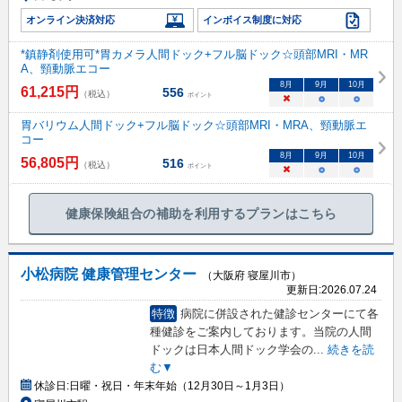
オンライン決済対応
インボイス制度に対応
*鎮静剤使用可*胃カメラ人間ドック+フル脳ドック☆頭部MRI・MR
A、頸動脈エコー
8
月
9
月
10
月
61,215
円
556
（税込）
ポイント
×
○
○
胃バリウム人間ドック+フル脳ドック☆頭部MRI・MRA、頸動脈エ
コー
8
月
9
月
10
月
56,805
円
516
（税込）
ポイント
×
○
○
健康保険組合の補助を利用するプランはこちら
小松病院 健康管理センター
（大阪府 寝屋川市）
更新日:
2026.07.24
特徴
病院に併設された健診センターにて各
種健診をご案内しております。当院の人間
ドックは日本人間ドック学会の
...
続きを読
む▼
休診日:
日曜・祝日・年末年始（12月30日～1月3日）