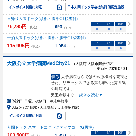
インボイス制度に対応
日本人間ドック学会機能評価認定施設
日帰り人間ドック(頭部・胸部CT検査付)
8
月
9
月
10
月
76,285
円
693
（税込）
ポイント
○
○
○
一泊人間ドック(頭部・胸部・腹部CT検査付)
8
月
9
月
10
月
115,995
円
1,054
（税込）
ポイント
○
○
○
大阪公立大学病院MedCity21
（大阪府 大阪市阿倍野区）
更新日:
2026.07.31
特徴
大学病院ならではの医療機器を充実さ
せた、リラックスできる落ち着いた雰囲気
の病院です。
天王寺駅すぐ
...
続きを読む▼
休診日:
日曜、祝祭日、年末年始等
大阪阿部野橋駅 / 天王寺駅 / 天王寺駅前駅
インボイス制度に対応
人間ドック スマートエグゼクティブコース(男性)
8
月
9
月
10
月
203,500
円
1,850
（税込）