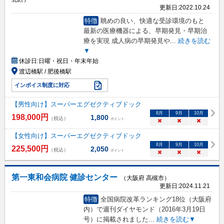
更新日:
2022.10.24
特徴
眺めの良い、快適な受診環境のもと
最新の医療機器による、早期発見・早期治
療を実現 成人病の早期発見や
...
続きを読む
▼
休診日:
日曜・祝日・年末年始
渡辺橋駅 / 肥後橋駅
インボイス制度に対応
【男性向け】スーパーエグゼクティブドック
8
月
9
月
10
月
198,000
円
1,800
（税込）
ポイント
×
×
×
【女性向け】スーパーエグゼクティブドック
8
月
9
月
10
月
225,500
円
2,050
（税込）
ポイント
×
×
×
第一東和会病院 健診センター
（大阪府 高槻市）
更新日:
2024.11.21
特徴
全国病院改革ランキング18位（大阪府
内）で週刊ダイヤモンド（2016年3月19日
号）に掲載されました
...
続きを読む▼