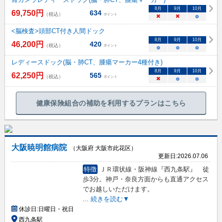
8
月
9
月
10
月
69,750
円
634
（税込）
ポイント
×
×
○
<脳検査>頭部CT付き人間ドック
8
月
9
月
10
月
46,200
円
420
（税込）
ポイント
○
○
○
レディースドック(脳・肺CT、腫瘍マーカー4種付き)
8
月
9
月
10
月
62,250
円
565
（税込）
ポイント
×
○
○
健康保険組合の補助を利用するプランはこちら
大阪暁明館病院
（大阪府 大阪市此花区）
更新日:
2026.07.06
特徴
ＪＲ環状線・阪神線『西九条駅』 徒
歩3分。神戸・奈良方面からも直通アクセス
でお越しいただけます。
...
続きを読む▼
休診日:
日曜日・祝日
西九条駅