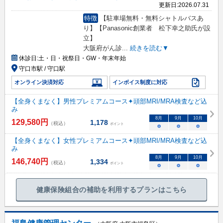
更新日:
2026.07.31
特徴
【駐車場無料・無料シャトルバスあ
り】【Panasonic創業者 松下幸之助氏が設
立】
大阪府がん診
...
続きを読む▼
休診日:
土・日・祝祭日・GW・年末年始
守口市駅 / 守口駅
オンライン決済対応
インボイス制度に対応
【全身くまなく】男性プレミアムコース✦頭部MRI/MRA検査など込
み
8
月
9
月
10
月
129,580
円
1,178
（税込）
ポイント
○
○
○
【全身くまなく】女性プレミアムコース✦頭部MRI/MRA検査など込
み
8
月
9
月
10
月
146,740
円
1,334
（税込）
ポイント
○
○
○
健康保険組合の補助を利用するプランはこちら