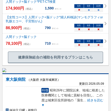
人間ドック+脳ドック*PET-CT検査
8
月
9
月
10
月
174,900
円
1,590
（税込）
ポイント
×
○
○
【女性コース】人間ドック+脳ドック*婦人科検診(マンモグラフィor
乳腺エコー、子宮頸がん)
8
月
9
月
10
月
86,900
円
790
（税込）
ポイント
×
×
×
人間ドック+脳ドック
8
月
9
月
10
月
78,100
円
710
（税込）
ポイント
×
×
×
健康保険組合の補助を利用するプランはこちら
東大阪病院
（大阪府 大阪市城東区）
更新日:
2026.05.09
特徴
昭和26年に開院以来、地域に根差した
医療機関として地域に貢献を目指し、この
度は城東区役所跡地の「蒲生
...
続きを読む
▼
休診日:
日曜・祝祭日