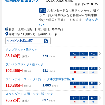
福島健康管理センター
（大阪府 大阪市福島区）
更新日:
2026.05.22
特徴
スタンダードな人間ドックから、脳ド
ック、婦人科系検診など各種がんや疾患検
査など幅広く実施しております
...
続きを読
む▼
休診日:
土曜不定期、日曜、祝日、年末年始
海老江駅 / 玉川駅 / 野田阪神駅 / 野田駅
インボイス制度に対応
メンズドック+脳ドック
8
月
9
月
10
月
85,140
円
774
（税込）
ポイント
×
○
○
フルメンズドック+脳ドック
8
月
9
月
10
月
102,465
円
931
（税込）
ポイント
×
○
○
フルレディースドック+脳ドック◆女性医師対応◆
8
月
9
月
10
月
110,385
円
1,003
（税込）
ポイント
×
○
○
スタンダード人間ドック+脳ドック
8
月
9
月
10
月
76,725
円
697
（税込）
ポイント
×
○
○