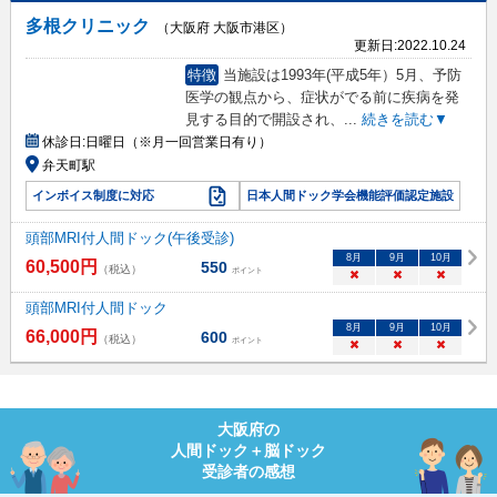
多根クリニック
（大阪府 大阪市港区）
更新日:
2022.10.24
特徴
当施設は1993年(平成5年）5月、予防
医学の観点から、症状がでる前に疾病を発
見する目的で開設され、
...
続きを読む▼
休診日:
日曜日（※月一回営業日有り）
弁天町駅
インボイス制度に対応
日本人間ドック学会機能評価認定施設
頭部MRI付人間ドック(午後受診)
8
月
9
月
10
月
60,500
円
550
（税込）
ポイント
×
×
×
頭部MRI付人間ドック
8
月
9
月
10
月
66,000
円
600
（税込）
ポイント
×
×
×
大阪府
の
人間ドック＋脳ドック
受診者の感想