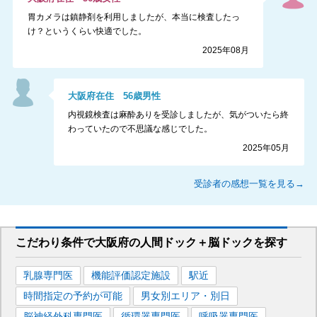
胃カメラは鎮静剤を利用しましたが、本当に検査したっ
け？というくらい快適でした。
2025年08月
大阪府
在住
56
歳
男性
内視鏡検査は麻酔ありを受診しましたが、気がついたら終
わっていたので不思議な感じでした。
2025年05月
受診者の感想一覧を見る→
こだわり条件で
大阪府
の人間ドック＋脳ドックを
探す
乳腺専門医
機能評価認定施設
駅近
時間指定の予約が可能
男女別エリア・別日
脳神経外科専門医
循環器専門医
呼吸器専門医