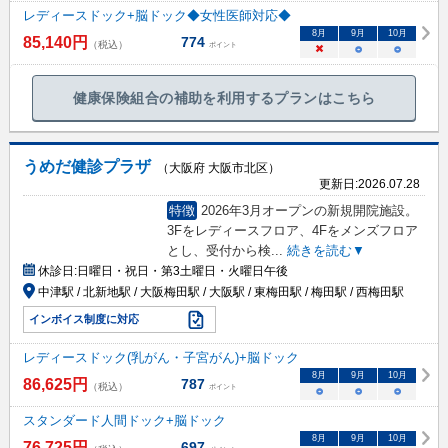
レディースドック+脳ドック◆女性医師対応◆
8
月
9
月
10
月
85,140
円
774
（税込）
ポイント
×
○
○
健康保険組合の補助を利用するプランはこちら
うめだ健診プラザ
（大阪府 大阪市北区）
更新日:
2026.07.28
特徴
2026年3月オープンの新規開院施設。
3Fをレディースフロア、4Fをメンズフロア
とし、受付から検
...
続きを読む▼
休診日:
日曜日・祝日・第3土曜日・火曜日午後
中津駅 / 北新地駅 / 大阪梅田駅 / 大阪駅 / 東梅田駅 / 梅田駅 / 西梅田駅
インボイス制度に対応
レディースドック(乳がん・子宮がん)+脳ドック
8
月
9
月
10
月
86,625
円
787
（税込）
ポイント
○
○
○
スタンダード人間ドック+脳ドック
8
月
9
月
10
月
76,725
円
697