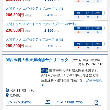
ポイント
×
○
○
人間ドック エグゼクティブコース(男性)
8
月
9
月
10
月
266,200
円
2,420
（税込）
ポイント
○
○
○
人間ドック スマートエグゼクティブコース(女性)
8
月
9
月
10
月
236,500
円
2,150
（税込）
ポイント
×
○
○
人間ドック エグゼクティブコース(女性)
8
月
9
月
10
月
299,200
円
2,720
（税込）
ポイント
×
○
○
関西医科大学天満橋総合クリニック
（大阪府 大阪市中央区）
更新日:
2026.07.13
特徴
関西医科大学附属の医療機関です。
内科系の分野ごとの専門医に加え婦人科・
放射線科・眼科の専門医が在
...
続きを読む
▼
休診日:
日曜日・祝日
天満橋駅
オンライン決済対応
インボイス制度に対応