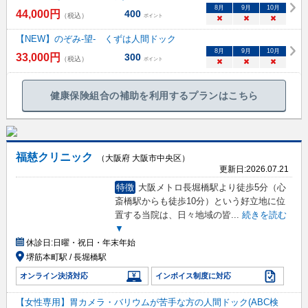
8
月
9
月
10
月
44,000
円
400
（税込）
ポイント
×
×
×
【NEW】のぞみ-望- くずは人間ドック
8
月
9
月
10
月
33,000
円
300
（税込）
ポイント
×
×
×
健康保険組合の補助を利用するプランはこちら
福慈クリニック
（大阪府 大阪市中央区）
更新日:
2026.07.21
特徴
大阪メトロ長堀橋駅より徒歩5分（心
斎橋駅からも徒歩10分）という好立地に位
置する当院は、日々地域の皆
...
続きを読む
▼
休診日:
日曜・祝日・年末年始
堺筋本町駅 / 長堀橋駅
オンライン決済対応
インボイス制度に対応
【女性専用】胃カメラ・バリウムが苦手な方の人間ドック(ABC検