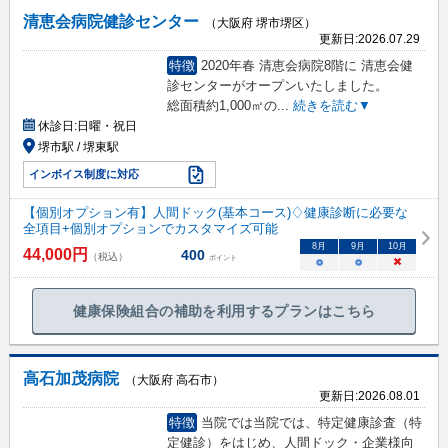
清恵会病院健診センター
（大阪府 堺市堺区）
更新日:
2026.07.29
特徴
2020年春 清恵会病院8階に 清恵会健
診センターがオープンいたしました。
総面積約1,000㎡の
...
続きを読む▼
休診日:
日曜・祝日
堺市駅 / 堺東駅
インボイス制度に対応
【個別オプション有】人間ドック(基本コース)♢健康診断に必要な
全項目+個別オプションでカスタマイズ可能
8
月
9
月
10
月
44,000
円
400
（税込）
ポイント
○
○
×
健康保険組合の補助を利用するプランはこちら
高石加茂病院
（大阪府 高石市）
更新日:
2026.08.01
特徴
当院では当院では、特定健康診査（特
定健診）をはじめ、人間ドック・企業様向