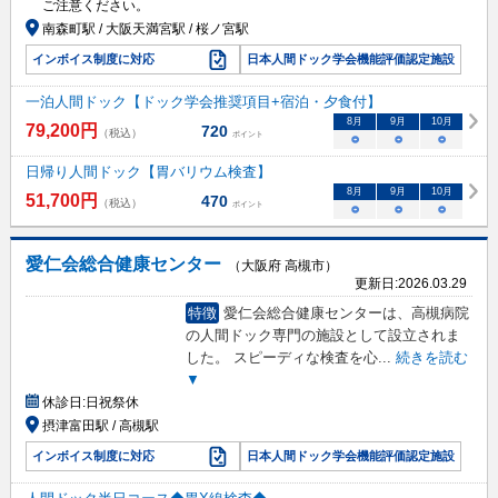
ご注意ください。
南森町駅 / 大阪天満宮駅 / 桜ノ宮駅
インボイス制度に対応
日本人間ドック学会機能評価認定施設
一泊人間ドック【ドック学会推奨項目+宿泊・夕食付】
8
月
9
月
10
月
79,200
円
720
（税込）
ポイント
○
○
○
日帰り人間ドック【胃バリウム検査】
8
月
9
月
10
月
51,700
円
470
（税込）
ポイント
○
○
○
愛仁会総合健康センター
（大阪府 高槻市）
更新日:
2026.03.29
特徴
愛仁会総合健康センターは、高槻病院
の人間ドック専門の施設として設立されま
した。 スピーディな検査を心
...
続きを読む
▼
休診日:
日祝祭休
摂津富田駅 / 高槻駅
インボイス制度に対応
日本人間ドック学会機能評価認定施設