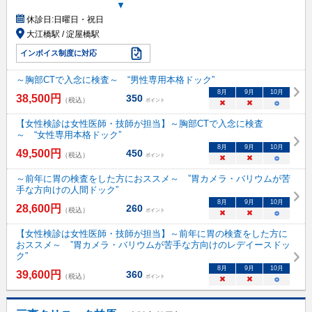
▼
休診日:
日曜日・祝日
大江橋駅 / 淀屋橋駅
インボイス制度に対応
～胸部CTで入念に検査～ “男性専用本格ドック”
8
月
9
月
10
月
38,500
円
350
（税込）
ポイント
×
×
○
【女性検診は女性医師・技師が担当】～胸部CTで入念に検査
～ “女性専用本格ドック”
8
月
9
月
10
月
49,500
円
450
（税込）
ポイント
×
×
○
～前年に胃の検査をした方におススメ～ ”胃カメラ・バリウムが苦
手な方向けの人間ドック”
8
月
9
月
10
月
28,600
円
260
（税込）
ポイント
×
×
○
【女性検診は女性医師・技師が担当】～前年に胃の検査をした方に
おススメ～ ”胃カメラ・バリウムが苦手な方向けのレデイースドッ
ク”
8
月
9
月
10
月
39,600
円
360
（税込）
ポイント
×
×
○