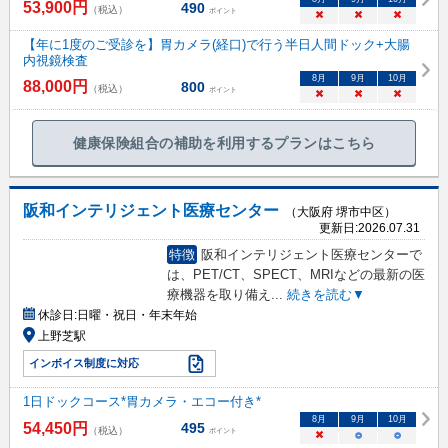
53,900
円
490
（税込）
ポイント
×
×
×
【年に1度のご受診を】胃カメラ(経口)で行う半日人間ドック+大腸
内視鏡検査
8
月
9
月
10
月
88,000
円
800
（税込）
ポイント
×
×
×
健康保険組合の補助を利用するプランはこちら
阪和インテリジェント医療センター
（大阪府 堺市中区）
更新日:
2026.07.31
特徴
阪和インテリジェント医療センターで
は、PET/CT、SPECT、MRIなどの最新の医
療機器を取り備え
...
続きを読む▼
休診日:
日曜・祝日・年末年始
上野芝駅
インボイス制度に対応
1日ドックコース*胃カメラ・エコー付き*
8
月
9
月
10
月
54,450
円
495
（税込）
ポイント
×
○
○