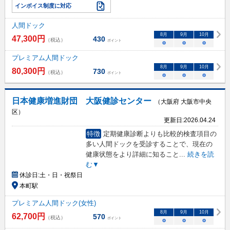
インボイス制度に対応
人間ドック
8
月
9
月
10
月
47,300
円
430
（税込）
ポイント
○
○
○
プレミアム人間ドック
8
月
9
月
10
月
80,300
円
730
（税込）
ポイント
○
○
○
日本健康増進財団 大阪健診センター
（大阪府 大阪市中央
区）
更新日:
2026.04.24
特徴
定期健康診断よりも比較的検査項目の
多い人間ドックを受診することで、現在の
健康状態をより詳細に知ること
...
続きを読
む▼
休診日:
土・日・祝祭日
本町駅
プレミアム人間ドック(女性)
8
月
9
月
10
月
62,700
円
570
（税込）
ポイント
○
○
○