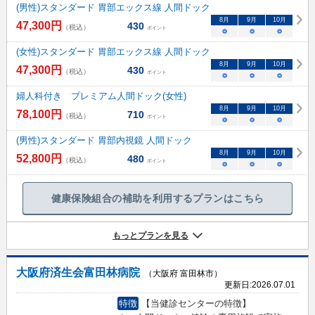
(男性)スタンダード 胃部エックス線 人間ドック
8
月
9
月
10
月
47,300
円
430
（税込）
ポイント
○
○
○
(女性)スタンダード 胃部エックス線 人間ドック
8
月
9
月
10
月
47,300
円
430
（税込）
ポイント
○
○
○
婦人科付き プレミアム人間ドック(女性)
8
月
9
月
10
月
78,100
円
710
（税込）
ポイント
○
○
○
(男性)スタンダード 胃部内視鏡 人間ドック
8
月
9
月
10
月
52,800
円
480
（税込）
ポイント
○
○
○
健康保険組合の補助を利用するプランはこちら
もっとプランを見る
大阪府済生会富田林病院
（大阪府 富田林市）
更新日:
2026.07.01
特徴
【当健診センターの特徴】