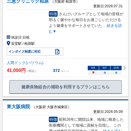
三恵クリニック柏原
（大阪府 柏原市）
更新日:
2026.07.31
特徴
さんけいグループとして地域の皆様が
明るく健やかな毎日をお過ごしいただける
よう健康をサポートさせていた
...
続きを読
む▼
休診日:
日祝
安堂駅 / 柏原駅
インボイス制度に対応
人間ドック(バリウム)
8
月
9
月
10
月
41,000
円
372
（税込）
ポイント
×
○
○
健康保険組合の補助を利用するプランはこちら
東大阪病院
（大阪府 大阪市城東区）
更新日:
2026.05.09
特徴
昭和26年に開院以来、地域に根差した
医療機関として地域に貢献を目指し、この