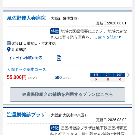
泉佐野優人会病院
（大阪府 泉佐野市）
更新日:
2026.08.01
特徴
地域の医療需要にこたえ、地域のみな
さんに寄り添う医療を。
...
続きを読む▼
休診日:
日曜祝日・年末年始
井原里駅
インボイス制度に対応
人間ドック基本コース
8
月
9
月
10
月
55,000
円
500
（税込）
ポイント
×
×
×
健康保険組合の補助を利用するプランはこちら
淀屋橋健診プラザ
（大阪府 大阪市中央区）
更新日:
2026.03.02
特徴
淀屋橋健診プラザは地下鉄淀屋橋駅直
結と好アクセス、特に乳がん検診は女性医