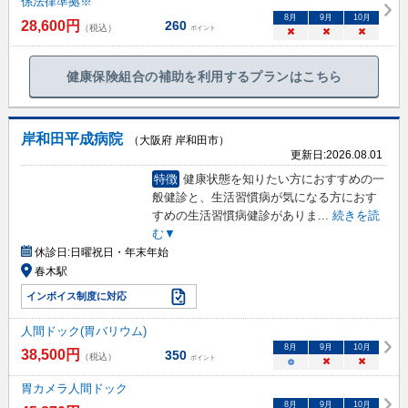
係法律準拠※
8
月
9
月
10
月
28,600
円
260
（税込）
ポイント
×
×
×
健康保険組合の補助を利用するプランはこちら
岸和田平成病院
（大阪府 岸和田市）
更新日:
2026.08.01
特徴
健康状態を知りたい方におすすめの一
般健診と、生活習慣病が気になる方におす
すめの生活習慣病健診がありま
...
続きを読
む▼
休診日:
日曜祝日・年末年始
春木駅
インボイス制度に対応
人間ドック(胃バリウム)
8
月
9
月
10
月
38,500
円
350
（税込）
ポイント
○
×
×
胃カメラ人間ドック
8
月
9
月
10
月