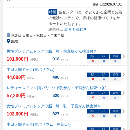
更新日:
2026.07.31
特徴
当センターは、ゆとりある空間と先端
の健診システムで、皆様の健康づくりをサ
ポートいたします。
結果説
...
続きを読む▼
休診日:
日曜日・祝祭日・年末年始
鳳駅
男性プレミアムドック◇脳・肺・前立腺がん検査付き
8
月
9
月
10
月
101,000
円
918
（税込）
ポイント
×
○
○
半日人間ドック(胃バリウム)
8
月
9
月
10
月
44,000
円
400
（税込）
ポイント
×
○
○
レディースドック(胃バリウム)*乳がん・子宮がん検査つき*
8
月
9
月
10
月
57,200
円
520
（税込）
ポイント
×
○
○
女性プレミアムドック◇脳・肺・乳・子宮がん検査付き
8
月
9
月
10
月
102,000
円
927
（税込）
ポイント
×
○
○
半日人間ドック(胃バリウム・胸部CT)
8
月
9
月
10
月