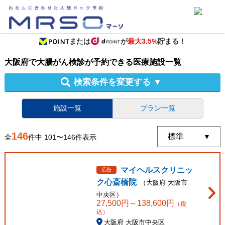
または
が
最大3.5%
貯まる！
大阪府
で
大腸がん検診
が予約できる
医療施設
一覧
検索条件を変更する
▼
施設一覧
プラン一覧
146
全
件中
101
〜
146
件表示
マイヘルスクリニッ
広告
ク心斎橋院
（
大阪府
大阪市
中央区
）
27,500
円～
138,600
円
（税
込）
大阪府 大阪市中央区