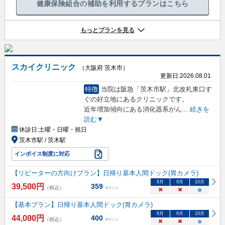
健康保険組合の補助を利用するプランはこちら
もっとプランを見る
スカイクリニック
（大阪府 茨木市）
更新日:
2026.08.01
特徴
当院は阪急「茨木市駅」北改札東口す
ぐの好立地にあるクリニックです。
近年増加傾向にある消化器系がん
...
続きを
読む▼
休診日:
土曜・日曜・祝日
茨木市駅 / 茨木駅
インボイス制度に対応
【リピーターの方向けプラン】日帰り基本人間ドック(胃カメラ)
8
月
9
月
10
月
39,500
円
359
（税込）
ポイント
×
×
○
【基本プラン】日帰り基本人間ドック(胃カメラ)
8
月
9
月
10
月
44,000
円
400
（税込）
ポイント
×
×
○