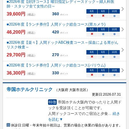
■2026年度【好評コース】曜日指定レディースドック～婦人科医
師・スタッフ全て女性の日～
8
月
9
月
10
月
39,600
円
360
（税込）
ポイント
×
×
○
■2026年度【ランチ券付】人間ドック総合コース(胃カメラ)
8
月
9
月
10
月
46,200
円
420
（税込）
ポイント
×
○
○
■2026年度【楽々】人間ドックABC検査コース～採血による胃がん
リスク検査～
8
月
9
月
10
月
29,700
円
270
（税込）
ポイント
×
○
○
■2026年度【ランチ券付】人間ドック総合コース(バリウム)
8
月
9
月
10
月
36,300
円
330
（税込）
ポイント
×
○
○
帝国ホテルクリニック
（大阪府 大阪市北区）
更新日:
2026.07.31
特徴
帝国ホテル大阪内でゆったりと人間ド
ックを受診頂くことが可能です。
人間ドックコースでのご宿泊と夕食
...
続き
を読む▼
休診日:
日曜・年末年始※祝日は、営業の場合と休業の場合があります。