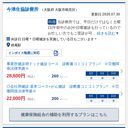
今津生協診療所
（大阪府 大阪市鶴見区）
更新日:
2026.07.30
特徴
当診療所では、平日だけではなく土曜
日(午前中のみ)や日曜健診も行っているので
お忙しい方でもご受診が可
...
続きを読む▼
休診日:
日曜＊日曜健診を実施している日もございます＊
徳庵駅
インボイス制度に対応
事業所健診用ドック健診コース 診断書コミコミプラン! ※労働関
係法律準拠※
8
月
9
月
10
月
28,600
円
260
（税込）
ポイント
○
○
○
◎会社用健診:基本コース+がん健診 診断書コミコミプラン! ※労
働関係法律準拠※
8
月
9
月
10
月
22,000
円
200
（税込）
ポイント
○
○
○
健康保険組合の補助を利用するプランはこちら