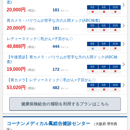
査)
8
月
9
月
10
月
20,000
円
181
（税込）
ポイント
×
×
×
胃カメラ・バリウムが苦手な方の人間ドック(ABC検査)
8
月
9
月
10
月
20,000
円
181
（税込）
ポイント
×
×
×
レディースドック◇乳がん+子宮がん◇
8
月
9
月
10
月
48,888
円
444
（税込）
ポイント
○
×
×
【午後受診】胃カメラ・バリウムが苦手な方の人間ドック(ABC検
査)
8
月
9
月
10
月
19,000
円
172
（税込）
ポイント
×
×
×
【胃カメラ】レディースドック◇乳がん+子宮がん◇
8
月
9
月
10
月
53,020
円
482
（税込）
ポイント
×
×
×
健康保険組合の補助を利用するプランはこちら
コーナンメディカル鳳総合健診センター
（大阪府 堺市西
区）