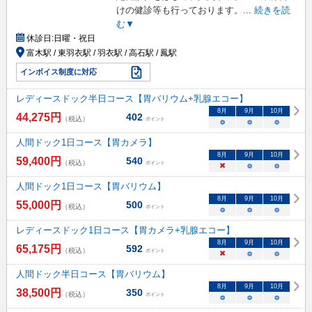
けの健診等も行っております。
...
続きを読
む▼
休診日:
日曜・祝日
富木駅 / 東羽衣駅 / 羽衣駅 / 高石駅 / 鳳駅
インボイス制度に対応
レディースドック半日コース【胃バリウム+乳腺エコー】
8
月
9
月
10
月
44,275
円
402
（税込）
ポイント
○
○
○
人間ドック1日コース【胃カメラ】
8
月
9
月
10
月
59,400
円
540
（税込）
ポイント
×
○
○
人間ドック1日コース【胃バリウム】
8
月
9
月
10
月
55,000
円
500
（税込）
ポイント
○
○
○
レディースドック1日コース【胃カメラ+乳腺エコー】
8
月
9
月
10
月
65,175
円
592
（税込）
ポイント
×
○
○
人間ドック半日コース【胃バリウム】
8
月
9
月
10
月
38,500
円
350
（税込）
ポイント
○
○
○