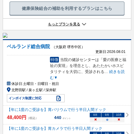
健康保険組合の補助を利用するプランはこちら
もっとプランを見る
ベルランド総合病院
（大阪府 堺市中区）
更新日:
2026.08.01
特徴
当院の健診センターは「愛の医療と福
祉の実現」を理念とし、あたたかいホスピ
タリティを大切に、受診される
...
続きを読
む▼
休診日:
土曜日・日曜日・祝日
北野田駅 / 泉ヶ丘駅 / 深井駅
インボイス制度に対応
【年に1度のご受診を】胃バリウムで行う半日人間ドック
8
月
9
月
10
月
48,400
円
440
（税込）
ポイント
×
○
×
【年に1度のご受診を】胃カメラで行う半日人間ドック
8
月
9
月
10
月