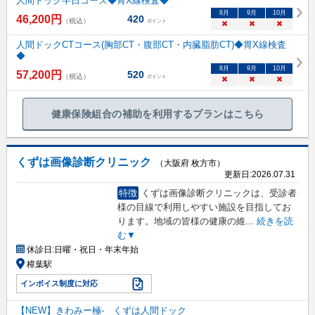
人間ドック半日コース◆胃X線検査◆
8
月
9
月
10
月
46,200
円
420
（税込）
ポイント
×
×
×
人間ドックCTコース(胸部CT・腹部CT・内臓脂肪CT)◆胃X線検査
◆
8
月
9
月
10
月
57,200
円
520
（税込）
ポイント
×
×
×
健康保険組合の補助を利用するプランはこちら
くずは画像診断クリニック
（大阪府 枚方市）
更新日:
2026.07.31
特徴
くずは画像診断クリニックは、受診者
様の目線で利用しやすい施設を目指してお
ります。地域の皆様の健康の維
...
続きを読
む▼
休診日:
日曜・祝日・年末年始
樟葉駅
インボイス制度に対応
【NEW】きわみー極- くずは人間ドック