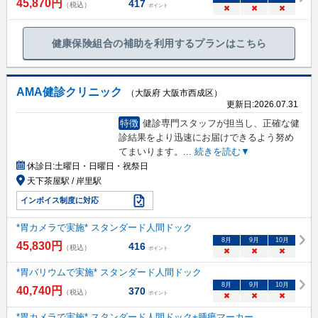
45,870
円
417
（税込）
ポイント
×
×
×
健康保険組合の補助を利用するプランはこちら
AMA健診クリニック
（大阪府 大阪市西成区）
更新日:
2026.07.31
特徴
健診専門スタッフが担当し、正確な健
診結果をより迅速にお届けできるよう努め
てまいります。
...
続きを読む▼
休診日:
土曜日・日曜日・祝祭日
天下茶屋駅 / 岸里駅
インボイス制度に対応
*胃カメラで実施* スタンダード人間ドック
8
月
9
月
10
月
45,830
円
416
（税込）
ポイント
×
×
×
*胃バリウムで実施* スタンダード人間ドック
8
月
9
月
10
月
40,740
円
370
（税込）
ポイント
×
×
×
*胃カメラで実施* スタンダード人間ドック+腫瘍マーカー