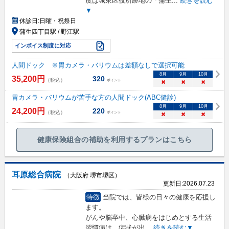
度は城東区役所跡地の「蒲生
...
続きを読む
▼
休診日:
日曜・祝祭日
蒲生四丁目駅 / 野江駅
インボイス制度に対応
人間ドック ※胃カメラ・バリウムは差額なしで選択可能
8
月
9
月
10
月
35,200
円
320
（税込）
ポイント
×
×
×
胃カメラ・バリウムが苦手な方の人間ドック(ABC健診)
8
月
9
月
10
月
24,200
円
220
（税込）
ポイント
×
×
×
健康保険組合の補助を利用するプランはこちら
耳原総合病院
（大阪府 堺市堺区）
更新日:
2026.07.23
特徴
当院では、皆様の日々の健康を応援し
ます。
がんや脳卒中、心臓病をはじめとする生活
習慣病は、症状が出
...
続きを読む▼