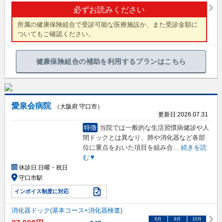
必ずお読みください
所属の健康保険組合で受診可能な医療施設か、また受診金額に
ついてもご確認ください。
健康保険組合の補助を利用するプランはこちら
愛泉会病院
（大阪府 守口市）
更新日:
2026.07.31
特徴
当院では一般的な生活習慣病健診や人
間ドックとは異なり、肺や消化器など各部
位に重点をおいた項目を組み合
...
続きを読
む▼
休診日:
日曜・祝日
守口市駅
インボイス制度に対応
消化器ドック(基本コース+消化器検査)
8
月
9
月
10
月