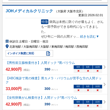
JOHメディカルクリニック
（大阪府 大阪市北区）
更新日:
2026.02.01
特徴
病気は未然に防ぐのが最もよく、がん
も一部予防ができる時代になってきまし
た。
ぜひ年に一回の人間ドッ
...
続きを読む▼
休診日:
土曜日・日曜日・祝日
北新地駅 / 大阪梅田駅 / 大阪駅 / 東梅田駅 / 梅田駅 / 西梅田駅
インボイス制度に対応
【男性前立腺検査付き】人間ドック *胃バリウム
8
月
9
月
10
月
42,900
円
390
（税込）
ポイント
×
×
×
【ABC検診で胃の検査】胃カメラ・バリウムが苦手な方の人間ドッ
ク
8
月
9
月
10
月
33,000
円
300
（税込）
ポイント
×
×
×
【女性卵巣がん検査付き】人間ドック*胃バリウム
8
月
9
月
10
月
42,900
円
390
（税込）
ポイント
×
×
×