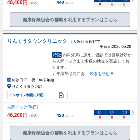
48,400
円
440
（税込）
ポイント
×
○
○
健康保険組合の補助を利用するプランはこちら
りんくうタウンクリニック
（大阪府 泉佐野市）
更新日:
2026.05.28
特徴
内科外来に加え、健診では健康診断か
ら人間ドックまで多数の検査を実施してお
ります。
近年増加傾向にあ
...
続きを読む▼
休診日:
日・祝・年末年始
りんくうタウン駅
インボイス制度に対応
人間ドック(半日)
8
月
9
月
10
月
46,200
円
420
（税込）
ポイント
×
×
×
健康保険組合の補助を利用するプランはこちら