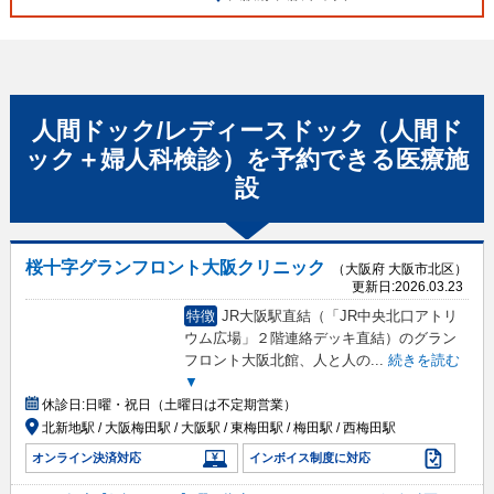
人間ドック/レディースドック（人間ド
ック＋婦人科検診）
を予約できる
医療施
設
桜十字グランフロント大阪クリニック
（大阪府 大阪市北区）
更新日:
2026.03.23
特徴
JR大阪駅直結（「JR中央北口アトリ
ウム広場」２階連絡デッキ直結）のグラン
フロント大阪北館、人と人の
...
続きを読む
▼
休診日:
日曜・祝日（土曜日は不定期営業）
北新地駅 / 大阪梅田駅 / 大阪駅 / 東梅田駅 / 梅田駅 / 西梅田駅
オンライン決済対応
インボイス制度に対応