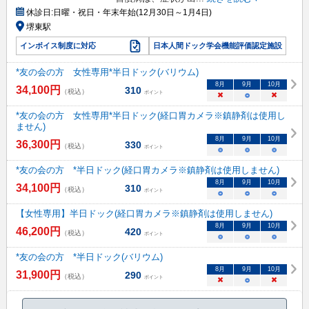
休診日:
日曜・祝日・年末年始(12月30日～1月4日)
堺東駅
インボイス制度に対応
日本人間ドック学会機能評価認定施設
*友の会の方 女性専用*半日ドック(バリウム)
8
月
9
月
10
月
34,100
円
310
（税込）
ポイント
×
○
×
*友の会の方 女性専用*半日ドック(経口胃カメラ※鎮静剤は使用し
ません)
8
月
9
月
10
月
36,300
円
330
（税込）
ポイント
○
○
○
*友の会の方 *半日ドック(経口胃カメラ※鎮静剤は使用しません)
8
月
9
月
10
月
34,100
円
310
（税込）
ポイント
○
○
○
【女性専用】半日ドック(経口胃カメラ※鎮静剤は使用しません)
8
月
9
月
10
月
46,200
円
420
（税込）
ポイント
○
○
○
*友の会の方 *半日ドック(バリウム)
8
月
9
月
10
月
31,900
円
290
（税込）
ポイント
×
○
×