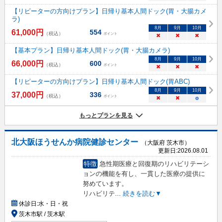
【リピーターの方向けプラン】日帰り基本人間ドック(胃・大腸カメ
ラ)
8
月
9
月
10
月
61,000
円
554
（税込）
ポイント
×
×
×
【基本プラン】日帰り基本人間ドック(胃・大腸カメラ)
8
月
9
月
10
月
66,000
円
600
（税込）
ポイント
×
×
×
【リピーターの方向けプラン】日帰り基本人間ドック(胃ABC)
8
月
9
月
10
月
37,000
円
336
（税込）
ポイント
×
×
○
もっとプランを見る
北大阪ほうせんか病院健診センター
（大阪府 茨木市）
更新日:
2026.08.01
特徴
急性期医療と回復期のリハビリテーシ
ョンの機能を有し、一貫した医療の提供に
努めています。
リハビリテ
...
続きを読む▼
休診日:
水・日・祝
茨木市駅 / 茨木駅