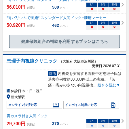
8
月
9
月
10
月
56,010
円
509
（税込）
ポイント
×
×
×
*胃バリウムで実施* スタンダード人間ドック+腫瘍マーカー
8
月
9
月
10
月
50,920
円
462
（税込）
ポイント
×
×
×
健康保険組合の補助を利用するプランはこちら
恵理子内視鏡クリニック
（大阪府 大阪市淀川区）
更新日:
2026.07.31
特徴
内視鏡を実施する院長中村恵理子氏は
過去症例数約30,000件以上の実績。『苦
痛・痛みの少ない内視鏡検
...
続きを読む▼
休診日:
木・日・祝日
新大阪駅
オンライン決済対応
インボイス制度に対応
胃カメラ付き人間ドック
8
月
9
月
10
月
29,700
円
270
（税込）
ポイント
○
○
○