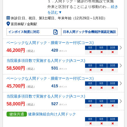
１．人間ドック・健診の専用施設で実施
外来と区別することにより移動のわ
...
続き
を読む▼
休診日:
日、祝日、第3土曜日、年末年始（12月29日～1月3日）
富田林駅 / 金剛駅
インボイス制度に対応
日本人間ドック学会機能評価認定施設
ベーシックな人間ドック・腫瘍マーカー付!(Cコース)
8
月
9
月
10
月
46,200
円
420
（税込）
ポイント
×
×
×
当院最多項目数で実施する人間ドック(Aコース)
8
月
9
月
10
月
58,500
円
531
（税込）
ポイント
×
×
×
ベーシックな人間ドック・腫瘍マーカー付!(Cコース)
8
月
9
月
10
月
45,700
円
415
（税込）
ポイント
×
×
×
当院最多項目数で実施する人間ドック(Aコース)
8
月
9
月
10
月
58,000
円
527
（税込）
ポイント
×
×
×
健保共通
健康保険組合向け人間ドック
8
月
9
月
10
月
×
×
×