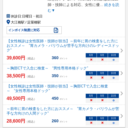
師・技師による対応、女性に優
...
続きを読
む▼
休診日:
日曜日・祝日
大江橋駅 / 淀屋橋駅
インボイス制度に対応
【女性検診は女性医師・技師が担当】～前年に胃の検査をした方に
おススメ～ ”胃カメラ・バリウムが苦手な方向けのレディースドッ
ク”
8
月
9
月
10
月
39,600
円
360
（税込）
ポイント
×
×
○
～胸部CTで入念に検査～ “男性専用本格ドック”
8
月
9
月
10
月
38,500
円
350
（税込）
ポイント
×
×
○
【女性検診は女性医師・技師が担当】～胸部CTで入念に検査
～ “女性専用本格ドック”
8
月
9
月
10
月
49,500
円
450
（税込）
ポイント
×
×
○
～前年に胃の検査をした方におススメ～ ”胃カメラ・バリウムが苦
手な方向けの人間ドック”
8
月
9
月
10
月
28,600
円
260
（税込）
ポイント
×
×
○