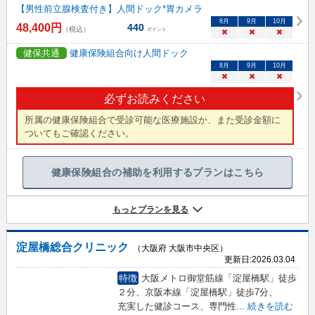
【男性前立腺検査付き】人間ドック*胃カメラ
8
月
9
月
10
月
48,400
円
440
（税込）
ポイント
×
×
×
健保共通
健康保険組合向け人間ドック
8
月
9
月
10
月
×
×
×
必ずお読みください
所属の健康保険組合で受診可能な医療施設か、また受診金額に
ついてもご確認ください。
健康保険組合の補助を利用するプランはこちら
もっとプランを見る
淀屋橋総合クリニック
（大阪府 大阪市中央区）
更新日:
2026.03.04
特徴
大阪メトロ御堂筋線「淀屋橋駅」徒歩
２分、京阪本線「淀屋橋駅」徒歩7分、
充実した健診コース、専門性
...
続きを読む