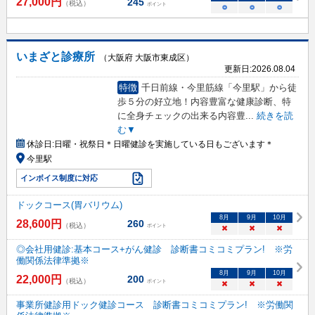
27,000
円
245
（税込）
ポイント
○
○
○
いまざと診療所
（大阪府 大阪市東成区）
更新日:
2026.08.04
特徴
千日前線・今里筋線「今里駅」から徒
歩５分の好立地！内容豊富な健康診断、特
に全身チェックの出来る内容豊
...
続きを読
む▼
休診日:
日曜・祝祭日＊日曜健診を実施している日もございます＊
今里駅
インボイス制度に対応
ドックコース(胃バリウム)
8
月
9
月
10
月
28,600
円
260
（税込）
ポイント
×
×
×
◎会社用健診:基本コース+がん健診 診断書コミコミプラン! ※労
働関係法律準拠※
8
月
9
月
10
月
22,000
円
200
（税込）
ポイント
×
×
×
事業所健診用ドック健診コース 診断書コミコミプラン! ※労働関