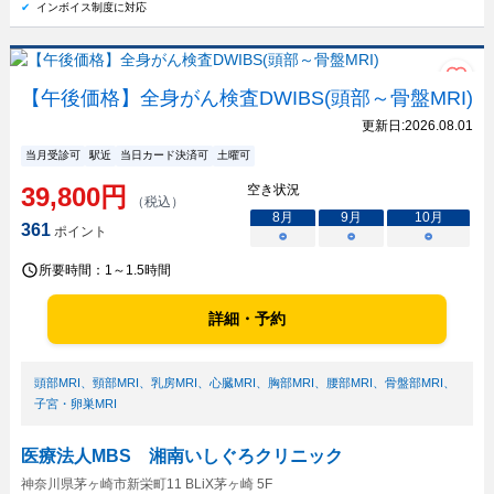
インボイス制度に対応
【午後価格】全身がん検査DWIBS(頭部～骨盤MRI)
更新日:
2026.08.01
当月受診可
駅近
当日カード決済可
土曜可
39,800
円
空き状況
（税込）
8
月
9
月
10
月
361
ポイント
○
○
○
所要時間：
1～1.5時間
詳細・予約
頭部MRI
、
頸部MRI
、
乳房MRI
、
心臓MRI
、
胸部MRI
、
腰部MRI
、
骨盤部MRI
、
子宮・卵巣MRI
医療法人MBS 湘南いしぐろクリニック
神奈川県茅ヶ崎市新栄町11 BLiX茅ヶ崎 5F