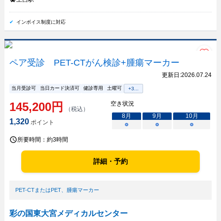
インボイス制度に対応
ペア受診 PET-CTがん検診+腫瘍マーカー
更新日:
2026.07.24
当月受診可
当日カード決済可
健診専用
土曜可
+
3
...
145,200
円
空き状況
（税込）
8
月
9
月
10
月
1,320
ポイント
○
○
○
所要時間：
約3時間
詳細・予約
PET-CTまたはPET
、
腫瘍マーカー
彩の国東大宮メディカルセンター