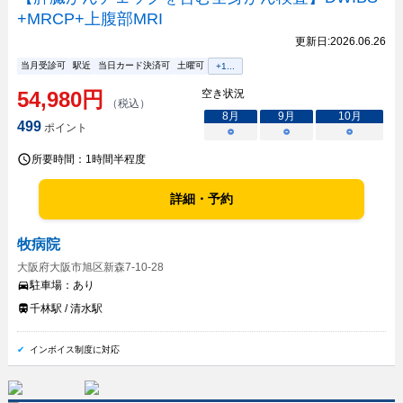
+MRCP+上腹部MRI
更新日:
2026.06.26
当月受診可
駅近
当日カード決済可
土曜可
+
1
...
54,980
円
空き状況
（税込）
8
月
9
月
10
月
499
ポイント
○
○
○
所要時間：
1時間半程度
詳細・予約
牧病院
大阪府大阪市旭区新森7-10-28
駐車場：
あり
千林駅 / 清水駅
インボイス制度に対応