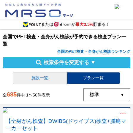
または
が
最大3.5%
貯まる！
全国
で
PET検査・全身がん検診
が予約できる
検査プラン
一
覧
全国のPET検査・全身がん検診ランキング
検索条件を変更する
▼
施設一覧
プラン一覧
685
全
件中
1
〜
50
件表示
【全身がん検査】DWIBS(ドゥイブス)検査+腫瘍マ
ーカーセット