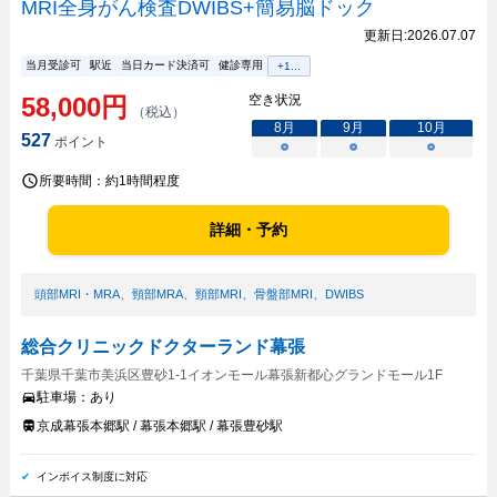
MRI全身がん検査DWIBS+簡易脳ドック
更新日:
2026.07.07
当月受診可
駅近
当日カード決済可
健診専用
+
1
...
58,000
円
空き状況
（税込）
8
月
9
月
10
月
527
ポイント
○
○
○
所要時間：
約1時間程度
詳細・予約
頭部MRI・MRA
、
頸部MRA
、
頸部MRI
、
骨盤部MRI
、
DWIBS
総合クリニックドクターランド幕張
千葉県千葉市美浜区豊砂1-1イオンモール幕張新都心グランドモール1F
駐車場：
あり
京成幕張本郷駅 / 幕張本郷駅 / 幕張豊砂駅
インボイス制度に対応