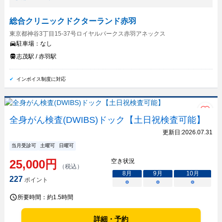
総合クリニックドクターランド赤羽
東京都神谷3丁目15-37号ロイヤルパークス赤羽アネックス
駐車場：
なし
志茂駅 / 赤羽駅
インボイス制度に対応
全身がん検査(DWIBS)ドック【土日祝検査可能】
更新日:
2026.07.31
当月受診可
土曜可
日曜可
25,000
円
空き状況
（税込）
8
月
9
月
10
月
227
ポイント
○
○
○
所要時間：
約1.5時間
詳細・予約