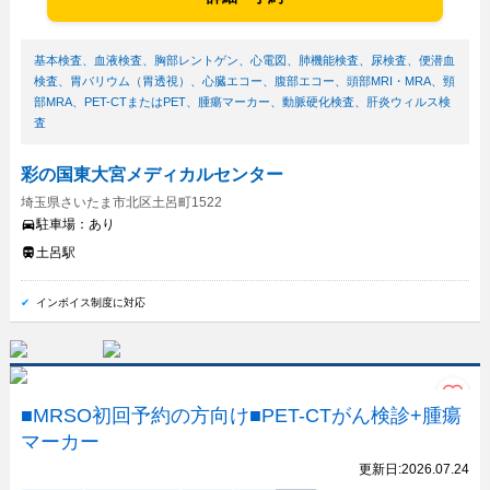
基本検査
、
血液検査
、
胸部レントゲン
、
心電図
、
肺機能検査
、
尿検査
、
便潜血
検査
、
胃バリウム（胃透視）
、
心臓エコー
、
腹部エコー
、
頭部MRI・MRA
、
頸
部MRA
、
PET-CTまたはPET
、
腫瘍マーカー
、
動脈硬化検査
、
肝炎ウィルス検
査
彩の国東大宮メディカルセンター
埼玉県さいたま市北区土呂町1522
駐車場：
あり
土呂駅
インボイス制度に対応
■MRSO初回予約の方向け■PET-CTがん検診+腫瘍
マーカー
更新日:
2026.07.24