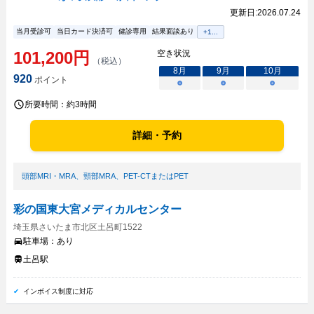
更新日:
2026.07.24
当月受診可
当日カード決済可
健診専用
結果面談あり
+
1
...
101,200
円
空き状況
（税込）
8
月
9
月
10
月
920
ポイント
○
○
○
所要時間：
約3時間
詳細・予約
頭部MRI・MRA
、
頸部MRA
、
PET-CTまたはPET
彩の国東大宮メディカルセンター
埼玉県さいたま市北区土呂町1522
駐車場：
あり
土呂駅
インボイス制度に対応