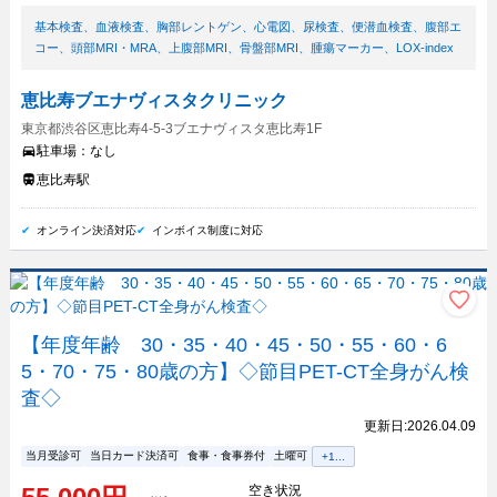
基本検査
、
血液検査
、
胸部レントゲン
、
心電図
、
尿検査
、
便潜血検査
、
腹部エ
コー
、
頭部MRI・MRA
、
上腹部MRI
、
骨盤部MRI
、
腫瘍マーカー
、
LOX-index
恵比寿ブエナヴィスタクリニック
東京都渋谷区恵比寿4-5-3ブエナヴィスタ恵比寿1F
駐車場：
なし
恵比寿駅
オンライン決済対応
インボイス制度に対応
【年度年齢 30・35・40・45・50・55・60・6
5・70・75・80歳の方】◇節目PET-CT全身がん検
査◇
更新日:
2026.04.09
当月受診可
当日カード決済可
食事・食事券付
土曜可
+
1
...
空き状況