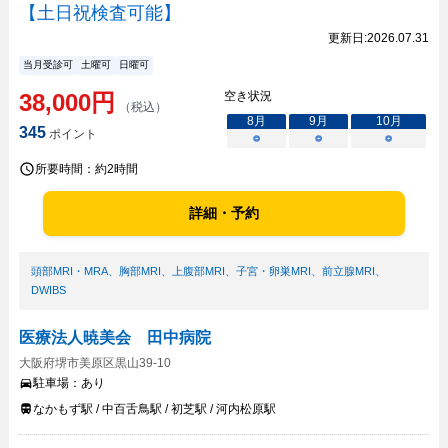
【土日祝検査可能】
更新日:
2026.07.31
当月受診可
土曜可
日曜可
38,000
円
空き状況
（税込）
8
月
9
月
10
月
345
ポイント
○
○
○
所要時間：
約2時間
詳細・予約
頭部MRI・MRA
、
胸部MRI
、
上腹部MRI
、
子宮・卵巣MRI
、
前立腺MRI
、
DWIBS
医療法人暁美会 田中病院
大阪府堺市美原区黒山39-10
駐車場：
あり
なかもず駅 / 中百舌鳥駅 / 初芝駅 / 河内松原駅