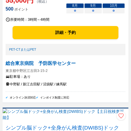
55,000
円
（税込）
8
月
9
月
10
月
500
ポイント
○
○
○
所要時間：
3時間～4時間
詳細・予約
PET-CTまたはPET
総合東京病院 予防医学センター
東京都中野区江古田3-15-2
駐車場：
あり
中野駅 / 新江古田駅 / 沼袋駅 / 練馬駅
オンライン決済対応
インボイス制度に対応
シンプル脳ドック+全身がん検査(DWIBS)ドック