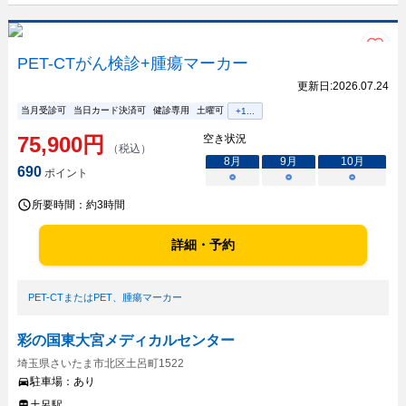
PET-CTがん検診+腫瘍マーカー
更新日:
2026.07.24
当月受診可
当日カード決済可
健診専用
土曜可
+
1
...
75,900
円
空き状況
（税込）
8
月
9
月
10
月
690
ポイント
○
○
○
所要時間：
約3時間
詳細・予約
PET-CTまたはPET
、
腫瘍マーカー
彩の国東大宮メディカルセンター
埼玉県さいたま市北区土呂町1522
駐車場：
あり
土呂駅