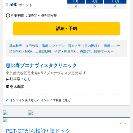
8
月
9
月
10
月
1,590
ポイント
○
○
○
所要時間：
3時間～4時間程度
詳細・予約
基本検査
、
血液検査
、
胸部レントゲン
、
胃カメラ（胃内視鏡）
、
腹部エコー
、
頭部MRI・MRA
、
上腹部MRI
、
子宮・卵巣MRI
、
胸部CT
、
腫瘍マーカー
恵比寿ブエナヴィスタクリニック
東京都渋谷区恵比寿4-5-3ブエナヴィスタ恵比寿1F
駐車場：
なし
恵比寿駅
オンライン決済対応
インボイス制度に対応
PET-CTがん検診+脳ドック