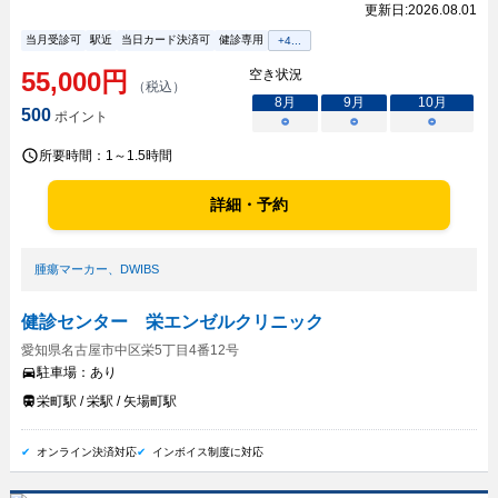
更新日:
2026.08.01
当月受診可
駅近
当日カード決済可
健診専用
+
4
...
55,000
円
空き状況
（税込）
8
月
9
月
10
月
500
ポイント
○
○
○
所要時間：
1～1.5時間
詳細・予約
腫瘍マーカー
、
DWIBS
健診センター 栄エンゼルクリニック
愛知県名古屋市中区栄5丁目4番12号
駐車場：
あり
栄町駅 / 栄駅 / 矢場町駅
オンライン決済対応
インボイス制度に対応