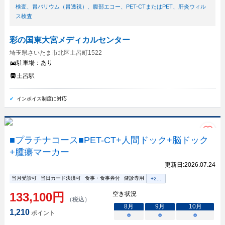
検査
、
胃バリウム（胃透視）
、
腹部エコー
、
PET-CTまたはPET
、
肝炎ウィル
ス検査
彩の国東大宮メディカルセンター
埼玉県さいたま市北区土呂町1522
駐車場：
あり
土呂駅
インボイス制度に対応
■プラチナコース■PET-CT+人間ドック+脳ドック
+腫瘍マーカー
更新日:
2026.07.24
当月受診可
当日カード決済可
食事・食事券付
健診専用
+
2
...
133,100
円
空き状況
（税込）
8
月
9
月
10
月
1,210
ポイント
○
○
○