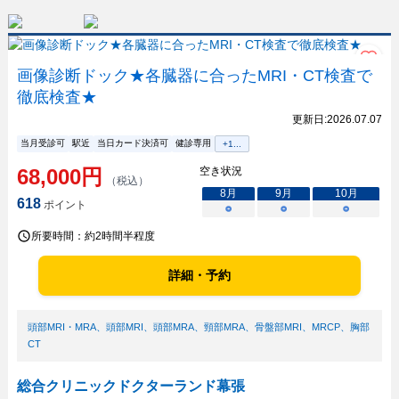
画像診断ドック★各臓器に合ったMRI・CT検査で
徹底検査★
更新日:
2026.07.07
当月受診可
駅近
当日カード決済可
健診専用
+
1
...
68,000
円
空き状況
（税込）
8
月
9
月
10
月
618
ポイント
○
○
○
所要時間：
約2時間半程度
詳細・予約
頭部MRI・MRA
、
頭部MRI
、
頭部MRA
、
頸部MRA
、
骨盤部MRI
、
MRCP
、
胸部
CT
総合クリニックドクターランド幕張