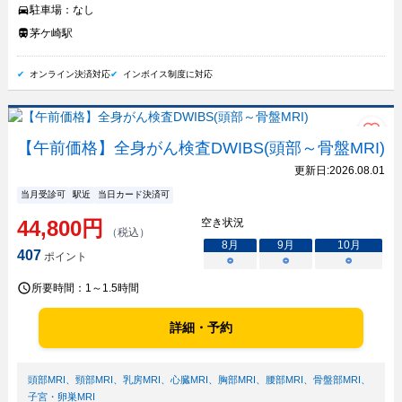
駐車場：
なし
茅ケ崎駅
オンライン決済対応
インボイス制度に対応
【午前価格】全身がん検査DWIBS(頭部～骨盤MRI)
更新日:
2026.08.01
当月受診可
駅近
当日カード決済可
44,800
円
空き状況
（税込）
8
月
9
月
10
月
407
ポイント
○
○
○
所要時間：
1～1.5時間
詳細・予約
頭部MRI
、
頸部MRI
、
乳房MRI
、
心臓MRI
、
胸部MRI
、
腰部MRI
、
骨盤部MRI
、
子宮・卵巣MRI