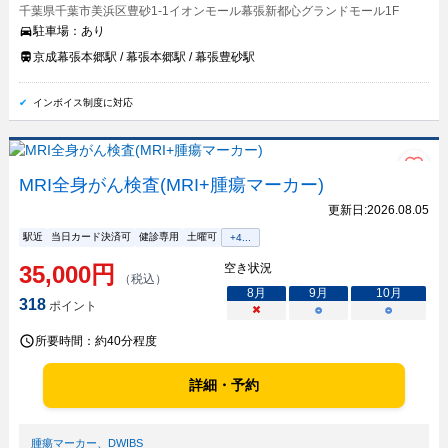
千葉県千葉市美浜区豊砂1-1イオンモール幕張新都心グランドモール1F
駐車場：
あり
京成幕張本郷駅 / 幕張本郷駅 / 幕張豊砂駅
インボイス制度に対応
MRI全身がん検査(MRI+腫瘍マーカー)
更新日:
2026.08.05
駅近
当日カード決済可
健診専用
土曜可
+
4
...
35,000
円
空き状況
（税込）
8
月
9
月
10
月
318
ポイント
×
○
○
所要時間：
約40分程度
詳細・予約
腫瘍マーカー
、
DWIBS