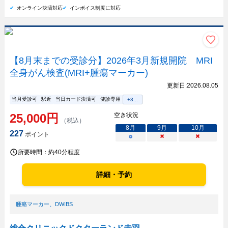
オンライン決済対応
インボイス制度に対応
【8月末までの受診分】2026年3月新規開院 MRI
全身がん検査(MRI+腫瘍マーカー)
更新日:
2026.08.05
当月受診可
駅近
当日カード決済可
健診専用
+
3
...
25,000
円
空き状況
（税込）
8
月
9
月
10
月
227
ポイント
○
×
×
所要時間：
約40分程度
詳細・予約
腫瘍マーカー
、
DWIBS