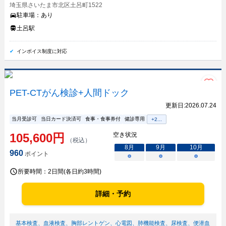
埼玉県さいたま市北区土呂町1522
駐車場：
あり
土呂駅
インボイス制度に対応
PET-CTがん検診+人間ドック
更新日:
2026.07.24
当月受診可
当日カード決済可
食事・食事券付
健診専用
+
2
...
105,600
円
空き状況
（税込）
8
月
9
月
10
月
960
ポイント
○
○
○
所要時間：
2日間(各日約3時間)
詳細・予約
基本検査
、
血液検査
、
胸部レントゲン
、
心電図
、
肺機能検査
、
尿検査
、
便潜血