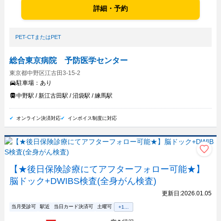
詳細・予約
PET-CTまたはPET
総合東京病院 予防医学センター
東京都中野区江古田3-15-2
駐車場：
あり
中野駅 / 新江古田駅 / 沼袋駅 / 練馬駅
オンライン決済対応
インボイス制度に対応
【★後日保険診療にてアフターフォロー可能★】
脳ドック+DWIBS検査(全身がん検査)
更新日:
2026.01.05
当月受診可
駅近
当日カード決済可
土曜可
+
1
...