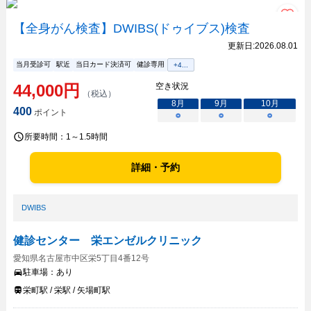
【全身がん検査】DWIBS(ドゥイブス)検査
更新日:
2026.08.01
当月受診可
駅近
当日カード決済可
健診専用
+
4
...
44,000
円
空き状況
（税込）
8
月
9
月
10
月
400
ポイント
○
○
○
所要時間：
1～1.5時間
詳細・予約
DWIBS
健診センター 栄エンゼルクリニック
愛知県名古屋市中区栄5丁目4番12号
駐車場：
あり
栄町駅 / 栄駅 / 矢場町駅