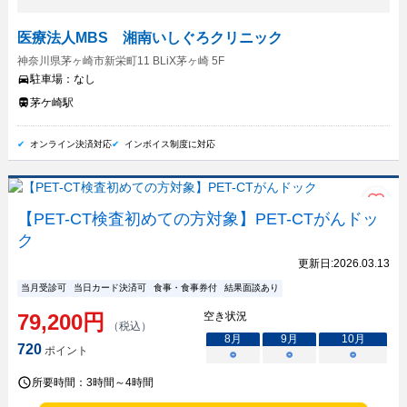
医療法人MBS 湘南いしぐろクリニック
神奈川県茅ヶ崎市新栄町11 BLiX茅ヶ崎 5F
駐車場：
なし
茅ケ崎駅
オンライン決済対応
インボイス制度に対応
【PET-CT検査初めての方対象】PET-CTがんドッ
ク
更新日:
2026.03.13
当月受診可
当日カード決済可
食事・食事券付
結果面談あり
79,200
円
空き状況
（税込）
8
月
9
月
10
月
720
ポイント
○
○
○
所要時間：
3時間～4時間