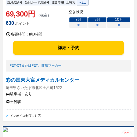
当月受診可
当日カード決済可
健診専用
土曜可
+
1
...
69,300
円
空き状況
（税込）
8
月
9
月
10
月
630
ポイント
○
○
○
所要時間：
約3時間
詳細・予約
PET-CTまたはPET
、
腫瘍マーカー
彩の国東大宮メディカルセンター
埼玉県さいたま市北区土呂町1522
駐車場：
あり
土呂駅
インボイス制度に対応