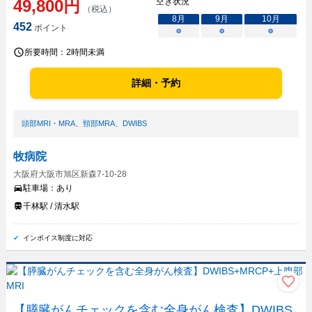
49,800
円
空き状況
（税込）
8
月
9
月
10
月
452
ポイント
○
○
○
所要時間：
2時間未満
詳細・予約
頭部MRI・MRA
、
頸部MRA
、
DWIBS
牧病院
大阪府大阪市旭区新森7-10-28
駐車場：
あり
千林駅 / 清水駅
インボイス制度に対応
【膵臓がんチェックを含む全身がん検査】DWIBS