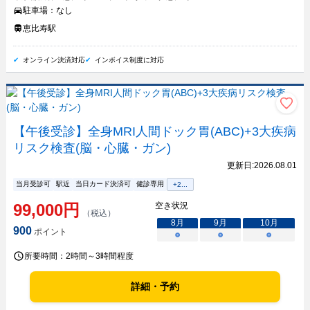
駐車場：
なし
恵比寿駅
オンライン決済対応
インボイス制度に対応
【午後受診】全身MRI人間ドック胃(ABC)+3大疾病
リスク検査(脳・心臓・ガン)
更新日:
2026.08.01
当月受診可
駅近
当日カード決済可
健診専用
+
2
...
99,000
円
空き状況
（税込）
8
月
9
月
10
月
900
ポイント
○
○
○
所要時間：
2時間～3時間程度
詳細・予約