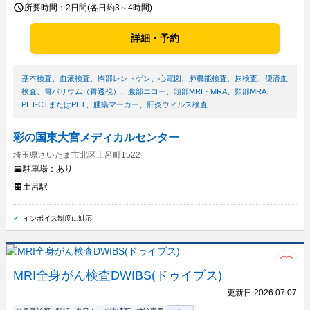
所要時間：
2日間(各日約3～4時間)
詳細・予約
基本検査
、
血液検査
、
胸部レントゲン
、
心電図
、
肺機能検査
、
尿検査
、
便潜血
検査
、
胃バリウム（胃透視）
、
腹部エコー
、
頭部MRI・MRA
、
頸部MRA
、
PET-CTまたはPET
、
腫瘍マーカー
、
肝炎ウィルス検査
彩の国東大宮メディカルセンター
埼玉県さいたま市北区土呂町1522
駐車場：
あり
土呂駅
インボイス制度に対応
MRI全身がん検査DWIBS(ドゥイブス)
更新日:
2026.07.07