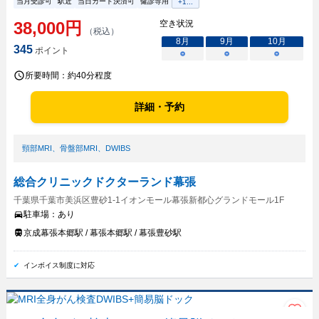
当月受診可
駅近
当日カード決済可
健診専用
+
1
...
38,000
円
空き状況
（税込）
8
月
9
月
10
月
345
ポイント
○
○
○
所要時間：
約40分程度
詳細・予約
頸部MRI
、
骨盤部MRI
、
DWIBS
総合クリニックドクターランド幕張
千葉県千葉市美浜区豊砂1-1イオンモール幕張新都心グランドモール1F
駐車場：
あり
京成幕張本郷駅 / 幕張本郷駅 / 幕張豊砂駅
インボイス制度に対応