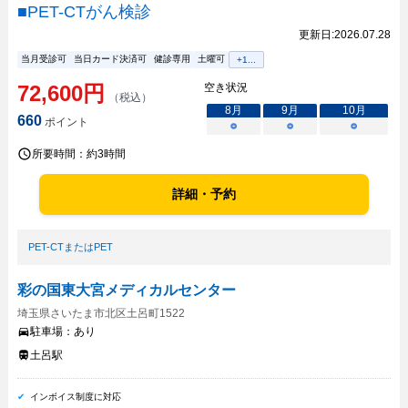
■PET-CTがん検診
更新日:
2026.07.28
当月受診可
当日カード決済可
健診専用
土曜可
+
1
...
72,600
円
空き状況
（税込）
8
月
9
月
10
月
660
ポイント
○
○
○
所要時間：
約3時間
詳細・予約
PET-CTまたはPET
彩の国東大宮メディカルセンター
埼玉県さいたま市北区土呂町1522
駐車場：
あり
土呂駅
インボイス制度に対応