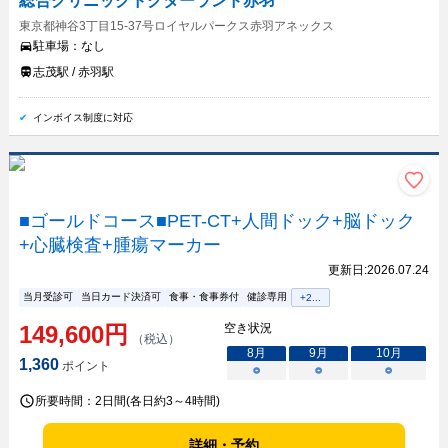
総合クリニックドクターランド赤羽
東京都神谷3丁目15-37号ロイヤルパークス赤羽アネックス
駐車場：
なし
志茂駅 / 赤羽駅
インボイス制度に対応
■ゴールドコース■PET-CT+人間ドック+脳ドック
+心臓検査+腫瘍マーカー
更新日:
2026.07.24
当月受診可
当日カード決済可
食事・食事券付
健診専用
+
2
...
149,600
円
空き状況
（税込）
8
月
9
月
10
月
1,360
ポイント
○
○
○
所要時間：
2日間(各日約3～4時間)
詳細・予約