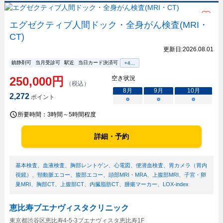
エグゼクティブ人間ドック・全身がん検査(MRI・
CT)
更新日:
2026.08.01
鎮静剤可
当月受診可
駅近
当日カード決済可
+
4
...
250,000
円
空き状況
（税込）
8
月
9
月
10
月
2,272
ポイント
○
○
○
所要時間：
3時間～5時間程度
詳細・予約
基本検査
、
血液検査
、
胸部レントゲン
、
心電図
、
便潜血検査
、
胃カメラ（胃内
視鏡）
、
頸動脈エコー
、
腹部エコー
、
頭部MRI・MRA
、
上腹部MRI
、
子宮・卵
巣MRI
、
胸部CT
、
上腹部CT
、
内臓脂肪CT
、
腫瘍マーカー
、
LOX-index
恵比寿ブエナヴィスタクリニック
東京都渋谷区恵比寿4-5-3ブエナヴィスタ恵比寿1F