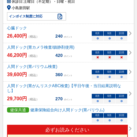
休診日:
土曜日（不定期）・日曜・祝日
小島新田駅
インボイス制度に対応
心臓ドック
8
月
9
月
10
月
26,400
円
240
（税込）
ポイント
○
○
○
人間ドック(胃カメラ検査/鎮静剤使用)
8
月
9
月
10
月
46,200
円
420
（税込）
ポイント
×
×
×
人間ドック(胃バリウム検査)
8
月
9
月
10
月
39,600
円
360
（税込）
ポイント
○
○
○
人間ドック(胃がんリスクABC検査)【平日午後・当日結果説明な
し】
8
月
9
月
10
月
29,700
円
270
（税込）
ポイント
○
○
○
健保共通
健康保険組合向け人間ドック(胃バリウム)
8
月
9
月
10
月
○
○
○
必ずお読みください