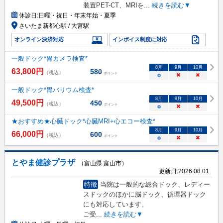
装置PET-CT、MRIを
...
続きを読む▼
休診日:
日曜・祝日・年末年始・夏季
さいたま新都心駅 / 大宮駅
オンライン決済対応
インボイス制度に対応
一般ドック*胃カメラ検査*
8
月
9
月
10
月
63,800
円
580
（税込）
ポイント
○
×
×
一般ドック*胃バリウム検査*
8
月
9
月
10
月
49,500
円
450
（税込）
ポイント
○
×
×
★おすすめ★心臓ドック*心臓MRI+心エコー検査*
8
月
9
月
10
月
66,000
円
600
（税込）
ポイント
○
×
×
とやま健診プラザ
（富山県 富山市）
更新日:
2026.08.01
特徴
当院は一般的な総合ドック、レディー
スドックのほかに脳ドック、循環器ドック
にも対応しています。
ご受
...
続きを読む▼