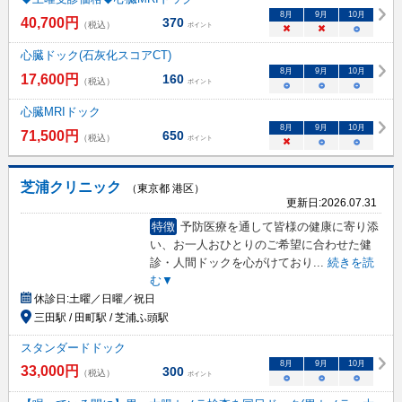
8
月
9
月
10
月
40,700
円
370
（税込）
ポイント
×
×
○
心臓ドック(石灰化スコアCT)
8
月
9
月
10
月
17,600
円
160
（税込）
ポイント
○
○
○
心臓MRIドック
8
月
9
月
10
月
71,500
円
650
（税込）
ポイント
×
○
○
芝浦クリニック
（東京都 港区）
更新日:
2026.07.31
特徴
予防医療を通して皆様の健康に寄り添
い、お一人おひとりのご希望に合わせた健
診・人間ドックを心がけており
...
続きを読
む▼
休診日:
土曜／日曜／祝日
三田駅 / 田町駅 / 芝浦ふ頭駅
スタンダードドック
8
月
9
月
10
月
33,000
円
300
（税込）
ポイント
○
○
○