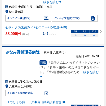
...
続きを読む▼
休診日:
土曜日午後・日曜日・祝日
紀三井寺駅
オンライン決済対応
インボイス制度に対応
心ドック(冠動脈MRI+心エコー+心電図+ABI)
8
月
9
月
10
月
38,000
円
345
（税込）
ポイント
○
○
○
みなみ野循環器病院
（東京都 八王子市）
更新日:
2026.07.31
特徴
「患者さんにとってメリットの大きい
CT」「食事・栄養へのより専門的なサポー
ト」「生活習慣病改善のため
...
続きを読む
▼
休診日:
1/1~1/3のみ休診日
八王子みなみ野駅
インボイス制度に対応
CTで行う心臓ドック◆当日結果説明付き!◆