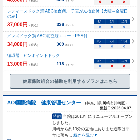
（税込）
ポイント
×
×
×
レディースドック(胃ABC検査)乳・子宮がん検査付【火曜～金曜日
のみ】
8
月
9
月
10
月
37,000
円
336
（税込）
ポイント
○
○
○
メンズドック(胃ABC)前立腺エコー・PSA付
8
月
9
月
10
月
34,000
円
309
（税込）
ポイント
○
○
○
循環器 ピンポイントドック
8
月
9
月
10
月
13,000
円
118
（税込）
ポイント
○
×
×
健康保険組合の補助を利用するプランはこちら
AOI国際病院 健康管理センター
（神奈川県 川崎市川崎区）
更新日:
2026.04.07
特徴
当院は2013年にリニューアルオープン
しました。
川崎から約10分の立地にありまた近隣は非
常に落ち
...
続きを読む▼