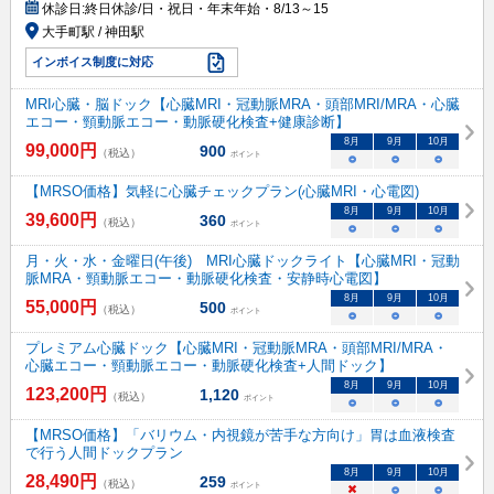
休診日:
終日休診/日・祝日・年末年始・8/13～15
大手町駅 / 神田駅
インボイス制度に対応
MRI心臓・脳ドック【心臓MRI・冠動脈MRA・頭部MRI/MRA・心臓
エコー・頸動脈エコー・動脈硬化検査+健康診断】
8
月
9
月
10
月
99,000
円
900
（税込）
ポイント
○
○
○
【MRSO価格】気軽に心臓チェックプラン(心臓MRI・心電図)
8
月
9
月
10
月
39,600
円
360
（税込）
ポイント
○
○
○
月・火・水・金曜日(午後) MRI心臓ドックライト【心臓MRI・冠動
脈MRA・頸動脈エコー・動脈硬化検査・安静時心電図】
8
月
9
月
10
月
55,000
円
500
（税込）
ポイント
○
○
○
プレミアム心臓ドック【心臓MRI・冠動脈MRA・頭部MRI/MRA・
心臓エコー・頸動脈エコー・動脈硬化検査+人間ドック】
8
月
9
月
10
月
123,200
円
1,120
（税込）
ポイント
○
○
○
【MRSO価格】「バリウム・内視鏡が苦手な方向け」胃は血液検査
で行う人間ドックプラン
8
月
9
月
10
月
28,490
円
259
（税込）
ポイント
×
○
○