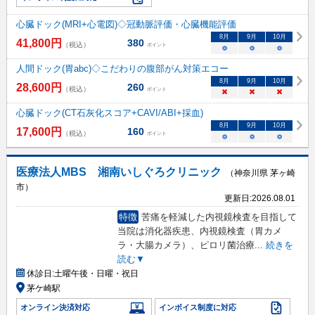
心臓ドック(MRI+心電図)◇冠動脈評価・心臓機能評価
8
月
9
月
10
月
41,800
円
380
（税込）
ポイント
○
○
○
人間ドック(胃abc)◇こだわりの腹部がん対策エコー
8
月
9
月
10
月
28,600
円
260
（税込）
ポイント
×
×
×
心臓ドック(CT石灰化スコア+CAVI/ABI+採血)
8
月
9
月
10
月
17,600
円
160
（税込）
ポイント
○
○
○
医療法人MBS 湘南いしぐろクリニック
（神奈川県 茅ヶ崎
市）
更新日:
2026.08.01
特徴
苦痛を軽減した内視鏡検査を目指して
当院は消化器疾患、内視鏡検査（胃カメ
ラ・大腸カメラ）、ピロリ菌治療
...
続きを
読む▼
休診日:
土曜午後・日曜・祝日
茅ケ崎駅
オンライン決済対応
インボイス制度に対応