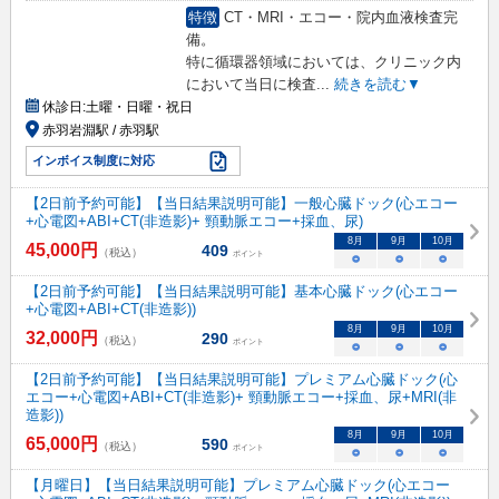
特徴
CT・MRI・エコー・院内血液検査完
備。
特に循環器領域においては、クリニック内
において当日に検査
...
続きを読む▼
休診日:
土曜・日曜・祝日
赤羽岩淵駅 / 赤羽駅
インボイス制度に対応
【2日前予約可能】【当日結果説明可能】一般心臓ドック(心エコー
+心電図+ABI+CT(非造影)+ 頸動脈エコー+採血、尿)
8
月
9
月
10
月
45,000
円
409
（税込）
ポイント
○
○
○
【2日前予約可能】【当日結果説明可能】基本心臓ドック(心エコー
+心電図+ABI+CT(非造影))
8
月
9
月
10
月
32,000
円
290
（税込）
ポイント
○
○
○
【2日前予約可能】【当日結果説明可能】プレミアム心臓ドック(心
エコー+心電図+ABI+CT(非造影)+ 頸動脈エコー+採血、尿+MRI(非
造影))
8
月
9
月
10
月
65,000
円
590
（税込）
ポイント
○
○
○
【月曜日】【当日結果説明可能】プレミアム心臓ドック(心エコー