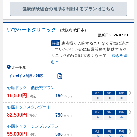
健康保険組合の補助を利用するプランはこちら
いでハートクリニック
（大阪府 吹田市）
更新日:
2026.07.31
特徴
患者様が入院することなく元気に過ご
していただくために日常診療を提供するク
リニックの役割は大きくなって
...
続きを読
む▼
北千里駅
インボイス制度に対応
心臓ドック 低侵襲プラン
8
月
9
月
10
月
16,500
円
150
（税込）
ポイント
○
○
○
心臓ドックスタンダード
8
月
9
月
10
月
82,500
円
750
（税込）
ポイント
○
○
○
心臓ドック シンプルプラン
8
月
9
月
10
月
55,000
円
500
（税込）
ポイント
○
○
○