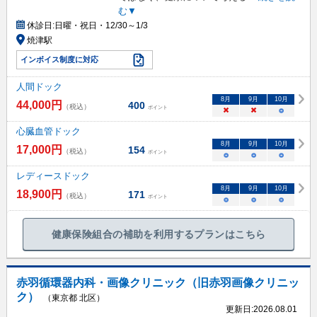
む▼
休診日:
日曜・祝日・12/30～1/3
焼津駅
インボイス制度に対応
人間ドック
8
月
9
月
10
月
44,000
円
400
（税込）
ポイント
×
×
○
心臓血管ドック
8
月
9
月
10
月
17,000
円
154
（税込）
ポイント
○
○
○
レディースドック
8
月
9
月
10
月
18,900
円
171
（税込）
ポイント
○
○
○
健康保険組合の補助を利用するプランはこちら
赤羽循環器内科・画像クリニック（旧赤羽画像クリニッ
ク）
（東京都 北区）
更新日:
2026.08.01