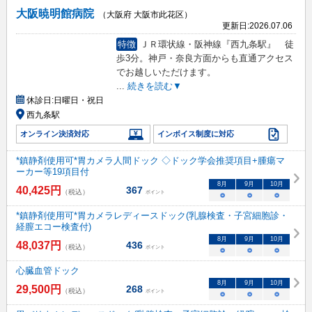
大阪暁明館病院
（大阪府 大阪市此花区）
更新日:
2026.07.06
特徴
ＪＲ環状線・阪神線『西九条駅』 徒
歩3分。神戸・奈良方面からも直通アクセス
でお越しいただけます。
...
続きを読む▼
休診日:
日曜日・祝日
西九条駅
オンライン決済対応
インボイス制度に対応
*鎮静剤使用可*胃カメラ人間ドック ◇ドック学会推奨項目+腫瘍マ
ーカー等19項目付
8
月
9
月
10
月
40,425
円
367
（税込）
ポイント
○
○
○
*鎮静剤使用可*胃カメラレディースドック(乳腺検査・子宮細胞診・
経膣エコー検査付)
8
月
9
月
10
月
48,037
円
436
（税込）
ポイント
○
○
○
心臓血管ドック
8
月
9
月
10
月
29,500
円
268
（税込）
ポイント
○
○
○