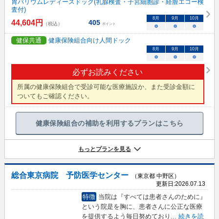
胃バリウムレディースドック(乳腺検査・子宮細胞診・経膣エコー検
査付)
8
月
9
月
10
月
44,604
円
405
（税込）
ポイント
○
○
○
健保共通
健康保険組合向け人間ドック
8
月
9
月
10
月
○
○
○
必ずお読みください
所属の健康保険組合で受診可能な医療施設か、また受診金額に
ついてもご確認ください。
健康保険組合の補助を利用するプランはこちら
もっとプランを見る
総合東京病院 予防医学センター
（東京都 中野区）
更新日:
2026.07.13
特徴
当院は『すべては患者さんのために』
という院是を胸に、患者さんに公正な医療
を提供するよう毎日努めており
...
続きを読