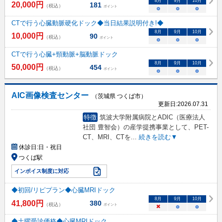
8
月
9
月
10
月
20,000
円
181
（税込）
ポイント
○
○
○
CTで行う心臓動脈硬化ドック◆当日結果説明付き!◆
8
月
9
月
10
月
10,000
円
90
（税込）
ポイント
○
○
○
CTで行う心臓+頸動脈+脳動脈ドック
8
月
9
月
10
月
50,000
円
454
（税込）
ポイント
○
○
○
AIC画像検査センター
（茨城県 つくば市）
更新日:
2026.07.31
特徴
筑波大学附属病院とADIC（医療法人
社団 豊智会）の産学提携事業として、PET-
CT、MRI、CTを
...
続きを読む▼
休診日:
日・祝日
つくば駅
インボイス制度に対応
◆初回/リピプラン◆心臓MRIドック
8
月
9
月
10
月
41,800
円
380
（税込）
ポイント
×
○
○
◆土曜受診価格◆心臓MRIドック