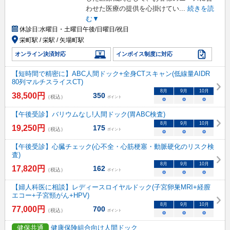
わせた医療の提供を心掛けてい
...
続きを読
む▼
休診日:
水曜日・土曜日午後/日曜日/祝日
栄町駅 / 栄駅 / 矢場町駅
オンライン決済対応
インボイス制度に対応
【短時間で精密に】ABC人間ドック+全身CTスキャン(低線量AIDR
80列マルチスライスCT)
8
月
9
月
10
月
38,500
円
350
（税込）
ポイント
○
○
○
【午後受診】バリウムなし!人間ドック(胃ABC検査)
8
月
9
月
10
月
19,250
円
175
（税込）
ポイント
○
○
○
【午後受診】心臓チェック(心不全・心筋梗塞・動脈硬化のリスク検
査)
8
月
9
月
10
月
17,820
円
162
（税込）
ポイント
○
○
○
【婦人科医に相談】レディースロイヤルドック(子宮卵巣MRI+経膣
エコー+子宮頸がん+HPV)
8
月
9
月
10
月
77,000
円
700
（税込）
ポイント
○
○
○
健保共通
健康保険組合向け人間ドック