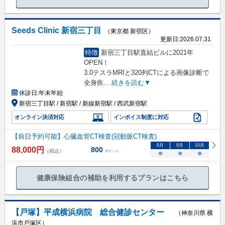
Seeds Clinic 新宿三丁目
（東京都 新宿区）
更新日:
2026.07.31
特徴
新宿三丁目駅直結ビルに2021年
OPEN！
3.0テスラMRIと320列CTによる画像診断で
全身疾
...
続きを読む▼
休診日:
年末年始
新宿三丁目駅 / 新宿駅 / 新線新宿駅 / 西武新宿駅
オンライン決済対応
インボイス制度に対応
【前日予約可能】心臓血管CT検査(冠動脈CT検査)
8
月
9
月
10
月
88,000
円
800
（税込）
ポイント
○
○
○
健康保険組合の補助を利用するプランはこちら
【戸塚】平成横浜病院 総合健診センター
（神奈川県 横
浜市戸塚区）