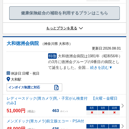
健康保険組合の補助を利用するプランはこちら
もっとプランを見る
大和徳洲会病院
（神奈川県 大和市）
更新日:
2026.08.01
特徴
大和徳洲会病院は1981年（昭和56年）
の3月に徳洲会グループの9番目の病院とし
て誕生しました。全国
...
続きを読む▼
休診日:
日曜・祝日
大和駅
インボイス制度に対応
レディースドック(胃カメラ)乳・子宮がん検査付 【火曜～金曜日
のみ】
8
月
9
月
10
月
51,000
円
463
（税込）
ポイント
×
×
×
メンズドック(胃カメラ)前立腺エコー・PSA付
8
月
9
月
10
月
48,000
円
436