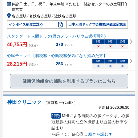
休診日:
土、日、祝日、年末年始 ※ただし、健診センターのみ土曜日午
前営業
名古屋駅 / 名鉄名古屋駅 / 近鉄名古屋駅
インボイス制度に対応
日本人間ドック学会機能評価認定施設
スタンダード人間ドック(胃カメラ・バリウム選択可能)
8
月
9
月
10
月
40,755
円
370
（税込）
ポイント
×
×
×
心臓チェック【脳梗塞・心筋梗塞が気になり始めた方】
8
月
9
月
10
月
28,215
円
256
（税込）
ポイント
○
○
○
健康保険組合の補助を利用するプランはこちら
神田クリニック
（東京都 千代田区）
更新日:
2026.06.30
特徴
MRIによる当院の心臓ドックは、心臓
冠動脈の鮮明な立体撮影より血管の狭窄や
詰まり
を調べて、狭心症
...
続きを読む▼