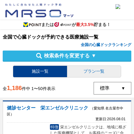
または
が
最大3.5%
貯まる！
全国
で
心臓ドック
が予約できる
医療施設
一覧
全国の心臓ドックランキング
検索条件を変更する
▼
施設一覧
プラン一覧
1,186
全
件中
1
〜
50
件表示
健診センター 栄エンゼルクリニック
（愛知県 名古屋市中
区）
更新日:
2026.08.01
特徴
栄エンゼルクリニックは、地域に根ざ
した医療機関として、お客様のニーズに合