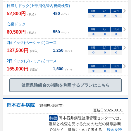
日帰りドック(上部消化管内視鏡検査)
8
月
9
月
10
月
52,800
円
480
（税込）
ポイント
○
○
○
心臓ドック
8
月
9
月
10
月
60,500
円
550
（税込）
ポイント
○
○
○
2日ドック(ベーシック)コース
8
月
9
月
10
月
137,500
円
1,250
（税込）
ポイント
○
○
○
2日ドック(プレミアム)コース
8
月
9
月
10
月
165,000
円
1,500
（税込）
ポイント
○
○
○
健康保険組合の補助を利用するプランはこちら
岡本石井病院
（静岡県 焼津市）
更新日:
2026.08.01
特徴
岡本石井病院健康管理センターでは、
漫然と検査を受けるためのただの健康診断
ではなく、健康について考える
...
続きを読