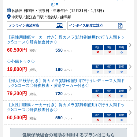
む▼
休診日:
日曜日・祝祭日・年末年始（12月31日～1月3日）
中野駅 / 新江古田駅 / 沼袋駅 / 練馬駅
オンライン決済対応
インボイス制度に対応
【男性用腫瘍マーカー付き】胃カメラ(鎮静剤使用)で行う人間ドッ
クSコース◇肝炎検査付き◇
8
月
9
月
10
月
60,500
円
550
（税込）
ポイント
×
×
○
◇心臓ドック◇
8
月
9
月
10
月
19,800
円
180
（税込）
ポイント
○
○
○
【婦人科検診付き】胃カメラ(鎮静剤使用)で行うレディース人間ド
ックSコース◇肝炎検査・腫瘍マーカー付き◇
8
月
9
月
10
月
79,200
円
720
（税込）
ポイント
×
×
○
【女性用腫瘍マーカー付き】胃カメラ(鎮静剤使用)で行う人間ドッ
クSコース◇肝炎検査付き◇
8
月
9
月
10
月
60,500
円
550
（税込）
ポイント
×
×
○
健康保険組合の補助を利用するプランはこちら