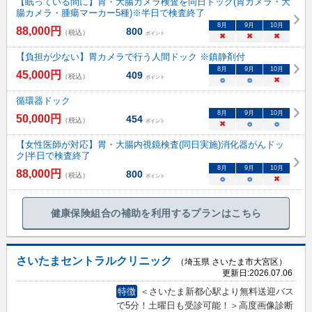
【眠っている間に】胃・大腸カメラ検査を同日ドック(胃カメラ・大
腸カメラ・腫瘍マーカー5種)※半日で検査終了
8
月
9
月
10
月
88,000
円
800
（税込）
ポイント
×
×
×
【負担が少ない】胃カメラで行う人間ドック ※鎮静剤付
8
月
9
月
10
月
45,000
円
409
（税込）
ポイント
○
○
×
循環器ドック
8
月
9
月
10
月
50,000
円
454
（税込）
ポイント
×
○
○
【女性医師が対応】胃・大腸内視鏡検査(同日実施)消化器がんドッ
ク|半日で検査終了
8
月
9
月
10
月
88,000
円
800
（税込）
ポイント
○
○
×
健康保険組合の補助を利用するプランはこちら
さいたまセントラルクリニック
（埼玉県 さいたま市大宮区）
更新日:
2026.07.06
特徴
＜さいたま新都心駅より無料送迎バス
で5分！土曜日も受診可能！＞高度画像診断