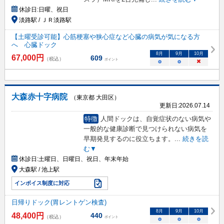
休診日:
日曜、祝日
淡路駅 / ＪＲ淡路駅
【土曜受診可能】心筋梗塞や狭心症など心臓の病気が気になる方
へ 心臓ドック
8
月
9
月
10
月
67,000
円
609
（税込）
ポイント
○
○
×
大森赤十字病院
（東京都 大田区）
更新日:
2026.07.14
特徴
人間ドックは、自覚症状のない病気や
一般的な健康診断で見つけられない病気を
早期発見するのに役立ちます。
...
続きを読
む▼
休診日:
土曜日、日曜日、祝日、年末年始
大森駅 / 池上駅
インボイス制度に対応
日帰りドック(胃レントゲン検査)
8
月
9
月
10
月
48,400
円
440
（税込）
ポイント
○
○
○