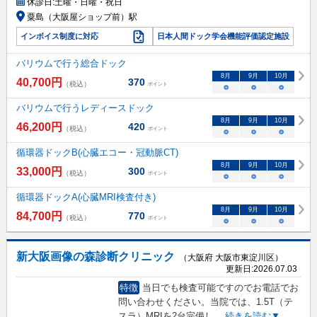
休診日:
土曜・日曜・祝日
粟島（大阪屋ショップ前）駅
インボイス制度に対応
日本人間ドック学会機能評価認定施設
バリウムで行う総合ドック
8
月
9
月
10
月
40,700
円
370
（税込）
ポイント
○
○
○
バリウムで行うレディースドック
8
月
9
月
10
月
46,200
円
420
（税込）
ポイント
○
○
○
循環器ドックB(心臓エコー・冠動脈CT)
8
月
9
月
10
月
33,000
円
300
（税込）
ポイント
○
○
○
循環器ドックA(心臓MRI検査付き)
8
月
9
月
10
月
84,700
円
770
（税込）
ポイント
○
○
○
新大阪画像の森診断クリニック
（大阪府 大阪市東淀川区）
更新日:
2026.07.03
特徴
当日でも検査可能ですのでお電話でお
問い合わせください。当院では、1.5T（テ
スラ）MRIを2台完備し
...
続きを読む▼