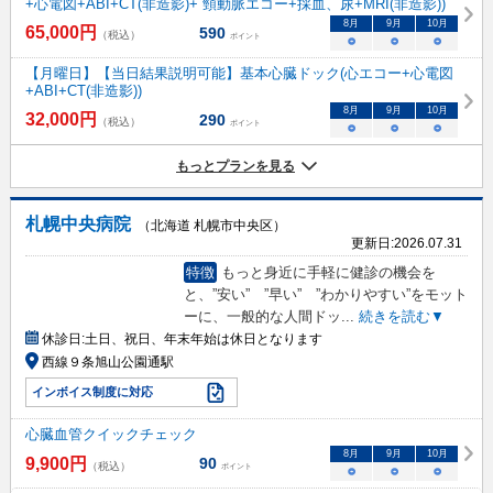
+心電図+ABI+CT(非造影)+ 頸動脈エコー+採血、尿+MRI(非造影))
8
月
9
月
10
月
65,000
円
590
（税込）
ポイント
○
○
○
【月曜日】【当日結果説明可能】基本心臓ドック(心エコー+心電図
+ABI+CT(非造影))
8
月
9
月
10
月
32,000
円
290
（税込）
ポイント
○
○
○
もっとプランを見る
札幌中央病院
（北海道 札幌市中央区）
更新日:
2026.07.31
特徴
もっと身近に手軽に健診の機会を
と、”安い” ”早い” ”わかりやすい”をモット
ーに、一般的な人間ドッ
...
続きを読む▼
休診日:
土日、祝日、年末年始は休日となります
西線９条旭山公園通駅
インボイス制度に対応
心臓血管クイックチェック
8
月
9
月
10
月
9,900
円
90
（税込）
ポイント
○
○
○