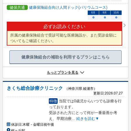
健保共通
健康保険組合向け人間ドック(バリウムコース)
8
月
9
月
10
月
○
○
○
必ずお読みください
所属の健康保険組合で受診可能な医療施設か、また受診金額に
ついてもご確認ください。
健康保険組合の補助を利用するプランはこちら
もっとプランを見る
きくち総合診療クリニック
（神奈川県 綾瀬市）
更新日:
2026.07.27
特徴
当院では0歳児からいつでも診療を行
っております。
受診された方にとって何が一番最善か考
え、早期治療
...
続きを読む▼
休診日:
木曜・金曜日祝午後
桜ヶ丘駅