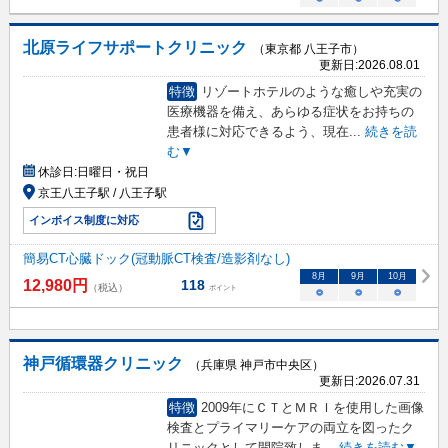
北原ライフサポートクリニック
（東京都 八王子市）
更新日:
2026.08.01
特徴
リゾートホテルのような癒しや充実の
医療機器を備え、あらゆる症状をお持ちの
患者様に対応できるよう、現在
...
続きを読
む▼
休診日:
日曜日・祝日
京王八王子駅 / 八王子駅
インボイス制度に対応
簡易CT心臓ドック(冠動脈CT検査/造影剤なし)
8
月
9
月
10
月
12,980
円
118
（税込）
ポイント
○
○
○
神戸循環器クリニック
（兵庫県 神戸市中央区）
更新日:
2026.07.31
特徴
2009年にＣＴとＭＲＩを使用した画像
検査とプライマリーケアの両立を図ったク
リニックとして開院致しま
...
続きを読む▼