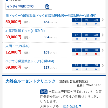
インボイス制度に対応
脳ドック+心臓冠動脈ドック(頭部MRI/MRA+頸部MRA+心臓MRI)
8
月
9
月
10
月
50,000
円
454
（税込）
ポイント
○
○
○
心臓冠動脈ドック(心臓MRI)
8
月
9
月
10
月
39,000
円
354
（税込）
ポイント
○
○
○
人間ドック(基本)
8
月
9
月
10
月
12,000
円
109
（税込）
ポイント
×
×
×
ペアで心臓冠動脈ドック(心臓MRI)
8
月
9
月
10
月
69,000
円
627
（税込）
ポイント
○
○
○
大雄会ルーセントクリニック
（愛知県 名古屋市西区）
更新日:
2026.01.16
特徴
当院には専門医が常勤しており、各専
門分野を活かして皆様の健康づくりに尽力
いたします。
人間ドックを
...
続きを読む▼