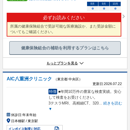
8
月
9
月
10
月
○
○
○
必ずお読みください
所属の健康保険組合で受診可能な医療施設か、また受診金額に
ついてもご確認ください。
健康保険組合の補助を利用するプランはこちら
もっとプランを見る
AIC八重洲クリニック
（東京都 中央区）
更新日:
2026.07.22
特徴
■年間10万件の豊富な検査実績。安心
して検査をお受けください。
3テスラMRI、高精細CT、320
...
続きを読む
▼
休診日:
年末年始
日本橋駅 / 東京駅
インボイス制度に対応