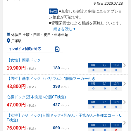
更新日:
2026.07.28
特徴
■充実した健診と多岐に亘るオプショ
ン検査が可能です。
■管理栄養士による相談を実施しています。
...
続きを読む▼
休診日:
土曜・日曜・祝日・年末年始
戸塚駅
インボイス制度に対応
【女性】簡易ドック
8
月
9
月
10
月
19,900
円
180
（税込）
ポイント
○
○
○
【男性】基本ドック〈バリウム〉*腫瘍マーカー付き
8
月
9
月
10
月
43,800
円
398
（税込）
ポイント
○
○
○
心臓ドック(基本測定+心臓CT検査)
8
月
9
月
10
月
47,000
円
427
（税込）
ポイント
○
○
○
【女性】がんドック(人間ドック+乳がん・子宮がん+各種エコー・C
T検査)
8
月
9
月
10
月
76,000
円
690
（税込）
ポイント
○
○
×