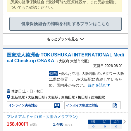
所属の健康保険組合で受診可能な医療施設か、また受診金額に
ついてもご確認ください。
健康保険組合の補助を利用するプランはこちら
もっとプランを見る
医療法人徳洲会 TOKUSHUKAI INTERNATIONAL Medi
cal Check-up OSAKA
（大阪府 大阪市北区）
更新日:
2026.08.01
特徴
•優れた立地: 大阪梅田のJPタワー大阪
11階に位置し、JR大阪駅に直結しているた
め、国内外からのア
...
続きを読む▼
休診日:
土・日・祝日
北新地駅 / 大阪梅田駅 / 大阪駅 / 東梅田駅 / 梅田駅 / 西梅田駅
オンライン決済対応
インボイス制度に対応
プレミアムドック(胃・大腸カメラプラン)
8
月
9
月
10
月
158,400
円
1,440
（税込）
ポイント
○
○
○