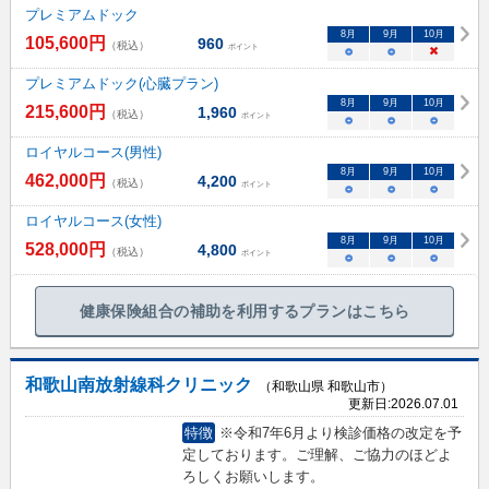
プレミアムドック
8
月
9
月
10
月
105,600
円
960
（税込）
ポイント
○
○
×
プレミアムドック(心臓プラン)
8
月
9
月
10
月
215,600
円
1,960
（税込）
ポイント
○
○
○
ロイヤルコース(男性)
8
月
9
月
10
月
462,000
円
4,200
（税込）
ポイント
○
○
○
ロイヤルコース(女性)
8
月
9
月
10
月
528,000
円
4,800
（税込）
ポイント
○
○
○
健康保険組合の補助を利用するプランはこちら
和歌山南放射線科クリニック
（和歌山県 和歌山市）
更新日:
2026.07.01
特徴
※令和7年6月より検診価格の改定を予
定しております。ご理解、ご協力のほどよ
ろしくお願いします。