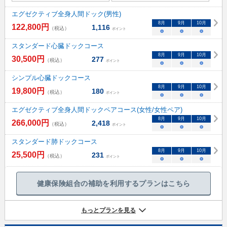
エグゼクティブ全身人間ドック(男性)
8
月
9
月
10
月
122,800
円
1,116
（税込）
ポイント
○
○
○
スタンダード心臓ドックコース
8
月
9
月
10
月
30,500
円
277
（税込）
ポイント
○
○
○
シンプル心臓ドックコース
8
月
9
月
10
月
19,800
円
180
（税込）
ポイント
○
○
○
エグゼクティブ全身人間ドックペアコース(女性/女性ペア)
8
月
9
月
10
月
266,000
円
2,418
（税込）
ポイント
○
○
○
スタンダード肺ドックコース
8
月
9
月
10
月
25,500
円
231
（税込）
ポイント
○
○
○
健康保険組合の補助を利用するプランはこちら
もっとプランを見る