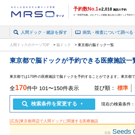
予約数No.1
2,018
※
施設の予約
※「年間予約数」のヒアリング調査 個人向け人間ドック予約サービ
人間ドック・健診を探す
病気・検査
について
調べる
人間ドックのマーソTOP
脳ドック
東京都の脳ドック一覧
東京都
で
脳ドック
が予約できる
医療施設
一
東京都
では
170
件の
医療施設
で
脳ドック
を予約することができます。
東京都
170
並び順：
標準
全
件中
101
〜
150
件表示
検索条件を変更する
現在の検索条件：
▼
[広告]
東京都
周辺で人間ドックに関連する医療施設
Seeds
広告