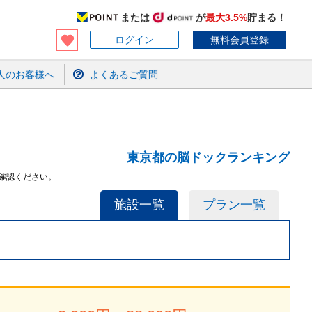
または
が
最大3.5%
貯まる！
ログイン
無料会員登録
人のお客様へ
よくあるご質問
東京都の脳ドックランキング
確認ください。
施設一覧
プラン一覧