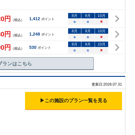
8
月
9
月
10
月
20
円
1,412
ポイント
（税込）
○
○
×
8
月
9
月
10
月
80
円
1,248
ポイント
（税込）
○
○
×
8
月
9
月
10
月
00
円
530
ポイント
（税込）
○
○
×
プランはこちら
更新日:
2026.07.31
▶この施設のプラン一覧を見る