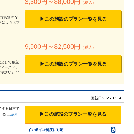
3,300
円～
88,000
円
（税込）
な方も無理な
▶この施設のプラン一覧を見る
医によるダブ
9,900
円～
82,500
円
（税込）
設として独立
▶この施設のプラン一覧を見る
ディースドッ
ご受診いただ
更新日:
2026.07.14
了する日本
で
▶この施設のプラン一覧を見る
「免
...
続き
インボイス制度に対応