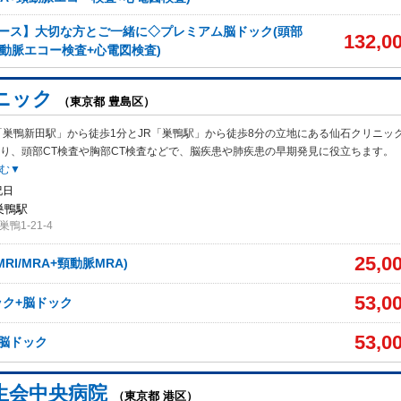
ース】大切な方とご一緒に◇プレミアム脳ドック(頭部
132,0
+頚動脈エコー検査+心電図検査)
ニック
（東京都 豊島区）
「巣鴨新田駅」から徒歩1分とJR「巣鴨駅」から徒歩8分の立地にある仙石クリニッ
り、頭部CT検査や胸部CT検査などで、脳疾患や肺疾患の早期発見に役立ちます。
む▼
祝日
巣鴨駅
鴨1-21-4
25,0
RI/MRA+頸動脈MRA)
53,0
ク+脳ドック
53,0
脳ドック
生会中央病院
（東京都 港区）