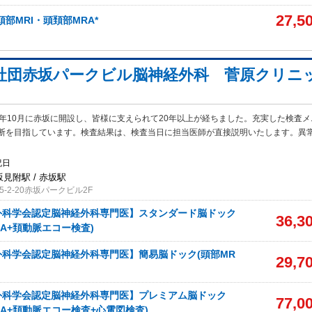
27,5
部MRI・頭頚部MRA*
社団赤坂パークビル脳神経外科 菅原クリニ
年10月に赤坂に開設し、皆様に支えられて20年以上が経ちました。充実した検査
断を目指しています。検査結果は、検査当日に担当医師が直接説明いたします。異
祝日
坂見附駅 / 赤坂駅
-2-20赤坂パークビル2F
外科学会認定脳神経外科専門医】スタンダード脳ドック
36,3
RA+頚動脈エコー検査)
科学会認定脳神経外科専門医】簡易脳ドック(頭部MR
29,7
外科学会認定脳神経外科専門医】プレミアム脳ドック
77,0
RA+頚動脈エコー検査+心電図検査)