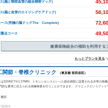
45,1
ス(脳と頸部血管の総合精密ドック)
56,1
ス(脳と血管のエイジングケアドック)
72,6
ス(究極の脳ドックThe Complete)
49,5
塞重点コース
健康保険組合の補助を利用する
もっとプランを見る
工関節・脊椎クリニック
（東京都 世田谷区）
は320列CTや1.5TMRI、トモシンセシスといった総合病院に設置される水準の画
門的な要求に応えられる画像検査を行うことができます。 クリニックというフット
・祝日
目36-6