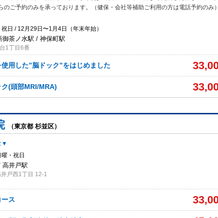
らのご予約のみを承っております。（健保・会社等補助ご利用の方は電話予約のみ
祝日 / 12月29日〜1月4日（年末年始）
新御茶ノ水駅 / 神保町駅
台1丁目6番
33,0
Iを使用した”脳ドック”をはじめました
33,0
(頭部MRI/MRA)
院
（東京都 杉並区）
む▼
日曜・祝日
/ 高井戸駅
井戸西1丁目 12-1
33,0
コース