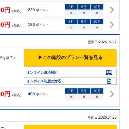
8
月
9
月
10
月
00
円
220
ポイント
（税込）
○
○
○
8
月
9
月
10
月
00
円
180
ポイント
（税込）
○
○
○
更新日:
2026.07.27
▶この施設のプラン一覧を見る
箇所を幅広く
オンライン決済対応
インボイス制度に対応
8
月
9
月
10
月
00
円
400
ポイント
（税込）
×
×
×
更新日:
2026.04.25
ター。