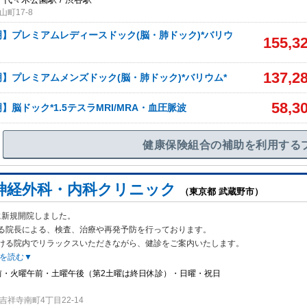
町17-8
】プレミアムレディースドック(脳・肺ドック)*バリウ
155,3
137,2
】プレミアムメンズドック(脳・肺ドック)*バリウム*
58,3
脳ドック*1.5テスラMRI/MRA・血圧脈波
健康保険組合の補助を利用する
神経外科・内科クリニック
（東京都 武蔵野市）
月に新規開院しました。
る院長による、検査、治療や再発予防を行っており
ます。
ける院内でリラックスいただきながら、健診をご案内いたします。
を読む▼
前・火曜午前・土曜午後（第2土曜は終日休診）・日曜・祝日
祥寺南町4丁目22-14