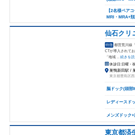
【2名様ペアコ
MRI・MRA
仙石クリ
特徴
都営荒川線
CT
が導入されてお
「地域
...
続きを読
休診日:
日曜・
巣鴨新田駅 / 
東京都豊島区西巣
脳ドック(頭部M
レディースドッ
メンズドック+
東京都済