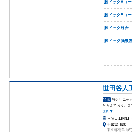
脳ドックAコー
脳ドックBコー
脳ドック総合コー
脳ドック脳梗
世田谷人
特徴
当クリニック
そろえており、専
読む▼
休診日:
日曜日
千歳烏山駅
東京都南烏山6丁