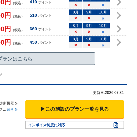
00
円
410
ポイント
（税込）
×
×
○
8
月
9
月
10
月
00
円
510
ポイント
（税込）
×
×
○
8
月
9
月
10
月
00
円
660
ポイント
（税込）
×
×
○
8
月
9
月
10
月
00
円
450
ポイント
（税込）
×
×
○
プランはこちら
更新日:
2026.07.31
像診断
機器を
▶この施設のプラン一覧を見る
ワ
...
続きを
インボイス制度に対応