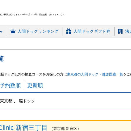
ス検索上位3サイト／22年11月～12月／調査会社：(株)ドゥ・ハウス
人間ドック
ランキング
人間ドックギフト券
法
覧
で脳ドック
以外の検査コースをお探しの方は
東京都
の人間ドック・健診
医療
一覧
をご
予約数順
更新順
東京都 、 脳ドック
 Clinic 新宿三丁目
（
東京都
新宿区
）