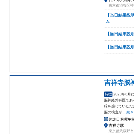
東京都渋谷区神山
【当日結果説明
ム
【当日結果説明
【当日結果説明】
吉祥寺脳
特徴
2023年6
脳神経外科医であ
緑を感じていただ
脳の検査が
...
続き
休診日:
月曜午
吉祥寺駅
東京都武蔵野市吉