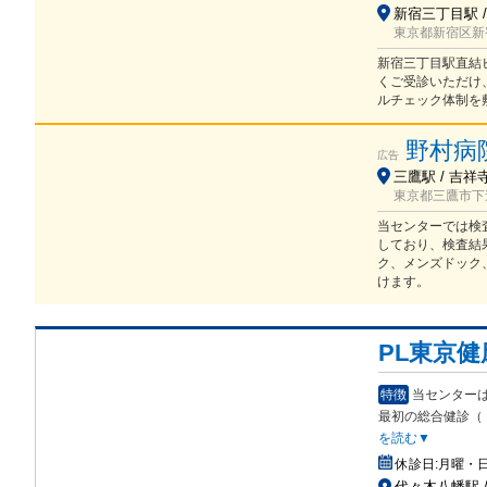
新宿三丁目駅 /
東京都新宿区新宿
新宿三丁目駅直結ビ
くご受診いただけ
ルチェック体制を
野村病
広告
三鷹駅 / 吉祥
東京都三鷹市下連
当センターでは検
しており、検査結
ク、メンズドック
けます。
PL東京
特徴
当センターは
最初の総合健診（
を読む▼
休診日:
月曜・
代々木八幡駅 /