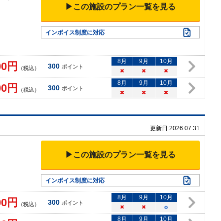
▶この施設のプラン一覧を見る
）
インボイス制度に対応
8
月
9
月
10
月
00
円
300
ポイント
（税込）
×
×
×
8
月
9
月
10
月
00
円
300
ポイント
（税込）
×
×
×
更新日:
2026.07.31
▶この施設のプラン一覧を見る
インボイス制度に対応
8
月
9
月
10
月
00
円
300
ポイント
（税込）
×
×
○
8
月
9
月
10
月