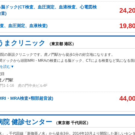
脳ドック(CT検査、血圧測定、血液検査、心電図検
24,2
査)
19,8
検査、血圧測定、血液検査)
うまクリニック
（東京都 港区）
月開院の新設クリニックです。虎ノ門駅から徒歩1分の好立地になります。
間ドックから頭部MRI・MRAの検査による脳ドック、CTによる検査など気になる
を読む▼
祝日
 虎ノ門駅
1-1-16 虎の門中央ビル4F
44,0
RI・MRA検査+頸部超音波)
病院 健診センター
（東京都 千代田区）
水」，千代田線「新御茶ノ水」から徒歩3分。2014年10月より開院した新しいセン