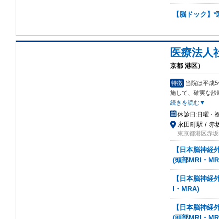
【脳ドック】*頭
医療法人
京都 港区）
特徴
当院は平成5
施して、確実な診
続きを読む▼
休診日:
日曜・
永田町駅 / 赤
東京都港区赤坂5
【日本脳神経
(頭部MRI・M
【日本脳神経外
I・MRA)
【日本脳神経
(頭部MRI・M