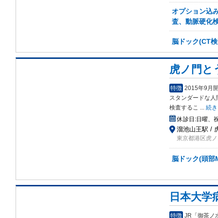
オプション込み
査、動脈硬化検
脳ドック(CT
虎ノ門と
特徴
2015年9
スタンダードな人
検査するこ
...
続き
休診日:
日曜、
溜池山王駅 /
東京都港区虎ノ門
脳ドック(頭部M
日本大学
特徴
JR「御茶ノ