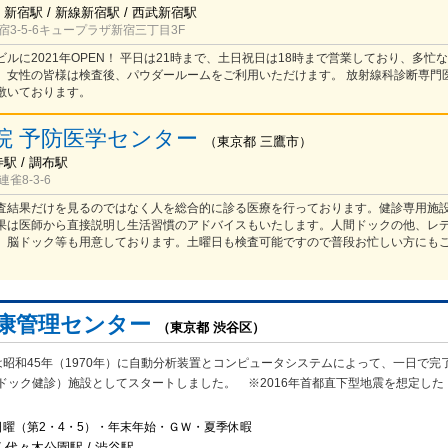
 新宿駅 / 新線新宿駅 / 西武新宿駅
3-5-6キュープラザ新宿三丁目3F
ルに2021年OPEN！ 平日は21時まで、土日祝日は18時まで営業しており、多忙
、女性の皆様は検査後、パウダールームをご利用いただけます。 放射線科診断専門
敷いております。
院 予防医学センター
（
東京都
三鷹市
）
寺駅 / 調布駅
雀8-3-6
査結果だけを見るのではなく人を総合的に診る医療を行っております。健診専用施
果は医師から直接説明し生活習慣のアドバイスもいたします。人間ドックの他、レ
、脳ドック等も用意しております。土曜日も検査可能ですので普段お忙しい方にも
健康管理センター
（東京都 渋谷区）
昭和45年（1970年）に自動分析装置とコンピュータシステムによって、一日で完
ドック健診）施設としてスタートしました。 ※2016年首都直下型地震を想定した
日曜（第2・4・5）・年末年始・ＧＷ・夏季休暇
 代々木公園駅 / 渋谷駅