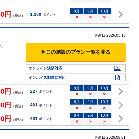
8
月
9
月
10
月
00
円
1,200
ポイント
（税込）
×
×
×
更新日:
2026.05.16
ク。
▶この施設のプラン一覧を見る
オンライン決済対応
インボイス制度に対応
8
月
9
月
10
月
00
円
227
ポイント
（税込）
×
×
×
8
月
9
月
10
月
00
円
481
ポイント
（税込）
×
×
×
8
月
9
月
10
月
00
円
481
ポイント
（税込）
×
×
×
更新日:
2026.08.01