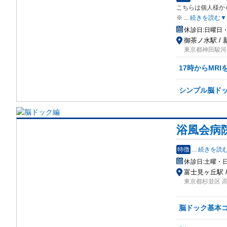
こちらは個人様か
※
...
続きを読む▼
休診日:
日曜日・
御茶ノ水駅 / 
東京都神田駿河
17時からMR
シンプル脳ドック
浴風会病
特徴
...
続きを読
休診日:
土曜・
富士見ヶ丘駅 
東京都杉並区 高
脳ドック基本