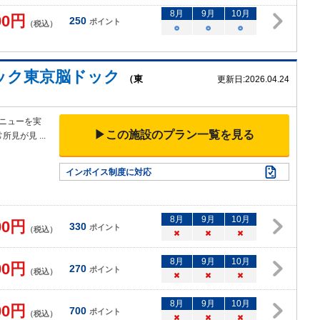
8
月
9
月
10
月
00
円
250
ポイント
（税込）
○
○
○
ック東京脳ドック
（東
更新日:
2026.04.24
メニューを実
▶この施設のプラン一覧を見る
常所見が見
...
インボイス制度に対応
8
月
9
月
10
月
00
円
330
ポイント
（税込）
×
×
×
8
月
9
月
10
月
00
円
270
ポイント
（税込）
×
×
×
8
月
9
月
10
月
00
円
700
ポイント
（税込）
×
×
×