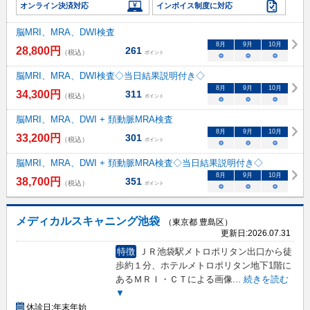
オンライン決済対応
インボイス制度に対応
脳MRI、MRA、DWI検査
8
月
9
月
10
月
28,800
円
261
（税込）
ポイント
○
○
○
脳MRI、MRA、DWI検査◇当日結果説明付き◇
8
月
9
月
10
月
34,300
円
311
（税込）
ポイント
○
○
○
脳MRI、MRA、DWI + 頚動脈MRA検査
8
月
9
月
10
月
33,200
円
301
（税込）
ポイント
○
○
○
脳MRI、MRA、DWI + 頚動脈MRA検査◇当日結果説明付き◇
8
月
9
月
10
月
38,700
円
351
（税込）
ポイント
○
○
○
メディカルスキャニング池袋
（東京都 豊島区）
更新日:
2026.07.31
特徴
ＪＲ池袋駅メトロポリタン出口から徒
歩約１分、ホテルメトロポリタン地下1階に
あるＭＲＩ・ＣＴによる画像
...
続きを読む
▼
休診日:
年末年始