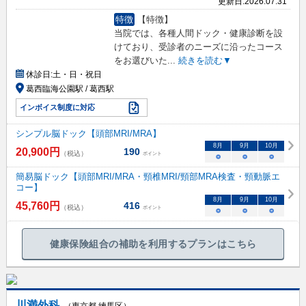
更新日:
2026.07.31
特徴
【特徴】
当院では、各種人間ドック・健康診断を設
けており、受診者のニーズに沿ったコース
をお選びいた
...
続きを読む▼
休診日:
土・日・祝日
葛西臨海公園駅 / 葛西駅
インボイス制度に対応
シンプル脳ドック【頭部MRI/MRA】
8
月
9
月
10
月
20,900
円
190
（税込）
ポイント
○
○
○
簡易脳ドック【頭部MRI/MRA・頸椎MRI/頸部MRA検査・頸動脈エ
コー】
8
月
9
月
10
月
45,760
円
416
（税込）
ポイント
○
○
○
健康保険組合の補助を利用するプランはこちら
川満外科
（東京都 練馬区）