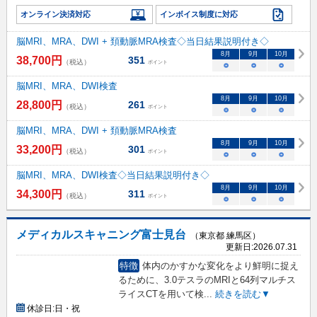
オンライン決済対応
インボイス制度に対応
脳MRI、MRA、DWI + 頚動脈MRA検査◇当日結果説明付き◇
8
月
9
月
10
月
38,700
円
351
（税込）
ポイント
○
○
○
脳MRI、MRA、DWI検査
8
月
9
月
10
月
28,800
円
261
（税込）
ポイント
○
○
○
脳MRI、MRA、DWI + 頚動脈MRA検査
8
月
9
月
10
月
33,200
円
301
（税込）
ポイント
○
○
○
脳MRI、MRA、DWI検査◇当日結果説明付き◇
8
月
9
月
10
月
34,300
円
311
（税込）
ポイント
○
○
○
メディカルスキャニング富士見台
（東京都 練馬区）
更新日:
2026.07.31
特徴
体内のかすかな変化をより鮮明に捉え
るために、3.0テスラのMRIと64列マルチス
ライスCTを用いて検
...
続きを読む▼
休診日:
日・祝