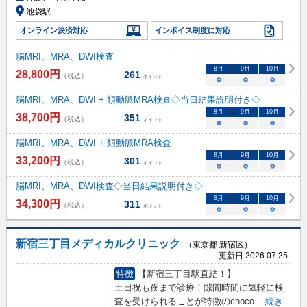
池袋駅
オンライン決済対応
インボイス制度に対応
脳MRI、MRA、DWI検査
8
月
9
月
10
月
28,800
円
261
（税込）
ポイント
○
○
○
脳MRI、MRA、DWI + 頚動脈MRA検査◇当日結果説明付き◇
8
月
9
月
10
月
38,700
円
351
（税込）
ポイント
○
○
○
脳MRI、MRA、DWI + 頚動脈MRA検査
8
月
9
月
10
月
33,200
円
301
（税込）
ポイント
○
○
○
脳MRI、MRA、DWI検査◇当日結果説明付き◇
8
月
9
月
10
月
34,300
円
311
（税込）
ポイント
○
○
○
新宿三丁目メディカルクリニック
（東京都 新宿区）
更新日:
2026.07.25
特徴
【新宿三丁目駅直結！】
土日祝も夜まで診療！隙間時間に気軽に検
査を受けられることが特徴のchoco
...
続き