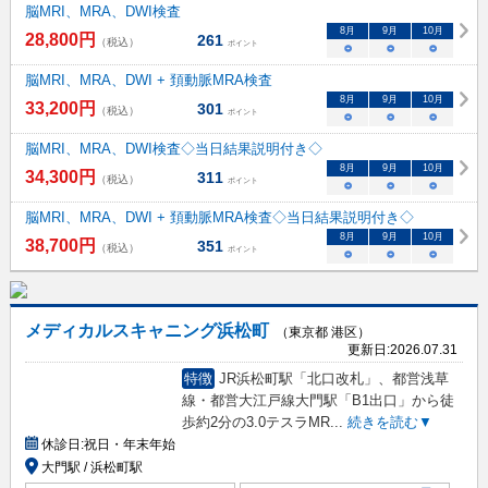
脳MRI、MRA、DWI検査
8
月
9
月
10
月
28,800
円
261
（税込）
ポイント
○
○
○
脳MRI、MRA、DWI + 頚動脈MRA検査
8
月
9
月
10
月
33,200
円
301
（税込）
ポイント
○
○
○
脳MRI、MRA、DWI検査◇当日結果説明付き◇
8
月
9
月
10
月
34,300
円
311
（税込）
ポイント
○
○
○
脳MRI、MRA、DWI + 頚動脈MRA検査◇当日結果説明付き◇
8
月
9
月
10
月
38,700
円
351
（税込）
ポイント
○
○
○
メディカルスキャニング浜松町
（東京都 港区）
更新日:
2026.07.31
特徴
JR浜松町駅「北口改札」、都営浅草
線・都営大江戸線大門駅「B1出口」から徒
歩約2分の3.0テスラMR
...
続きを読む▼
休診日:
祝日・年末年始
大門駅 / 浜松町駅