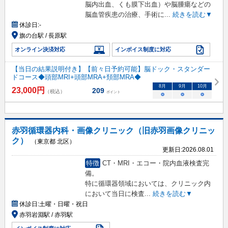
脳内出血、くも膜下出血）や脳腫瘍などの
脳血管疾患の治療、手術に
...
続きを読む▼
休診日:
-
旗の台駅 / 長原駅
オンライン決済対応
インボイス制度に対応
【当日の結果説明付き】【前々日予約可能】脳ドック・スタンダー
ドコース◆頭部MRI+頭部MRA+頚部MRA◆
8
月
9
月
10
月
23,000
円
209
（税込）
ポイント
○
○
○
赤羽循環器内科・画像クリニック（旧赤羽画像クリニッ
ク）
（東京都 北区）
更新日:
2026.08.01
特徴
CT・MRI・エコー・院内血液検査完
備。
特に循環器領域においては、クリニック内
において当日に検査
...
続きを読む▼
休診日:
土曜・日曜・祝日
赤羽岩淵駅 / 赤羽駅