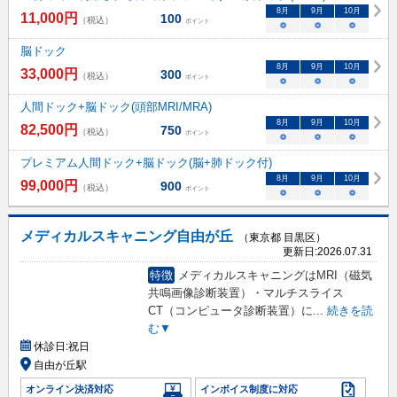
8
月
9
月
10
月
11,000
円
100
（税込）
ポイント
○
○
○
脳ドック
8
月
9
月
10
月
33,000
円
300
（税込）
ポイント
○
○
○
人間ドック+脳ドック(頭部MRI/MRA)
8
月
9
月
10
月
82,500
円
750
（税込）
ポイント
○
○
○
プレミアム人間ドック+脳ドック(脳+肺ドック付)
8
月
9
月
10
月
99,000
円
900
（税込）
ポイント
○
○
○
メディカルスキャニング自由が丘
（東京都 目黒区）
更新日:
2026.07.31
特徴
メディカルスキャニングはMRI（磁気
共鳴画像診断装置）・マルチスライス
CT（コンピュータ診断装置）に
...
続きを読
む▼
休診日:
祝日
自由が丘駅
オンライン決済対応
インボイス制度に対応