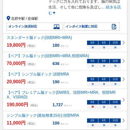
ドックに力を入れております。脳の病気は
生活、そして命に危険を及ぼし
...
続きを読
む▼
北府中駅 / 谷保駅
オンライン決済対応
インボイス制度に対応
スタンダード脳ドック(頭部MRI+MRA)
8
月
9
月
10
月
19,800
円
180
（税込）
ポイント
○
○
○
【ペア】フル脳ドック(頭部MRI+MRA,頸部MRA)
8
月
9
月
10
月
70,000
円
636
（税込）
ポイント
○
○
○
【ペア】シンプル脳ドック:頭部MRA
8
月
9
月
10
月
20,900
円
190
（税込）
ポイント
○
○
○
【ペア】プレミアム脳ドック(DWIBS、頭部MRI+MRA、頸部MR
A、VSRAD)
8
月
9
月
10
月
190,000
円
1,727
（税込）
ポイント
×
○
○
シンプル脳ドック(最短検査15分):頭部MRA
8
月
9
月
10
月
11,000
円
100
（税込）
ポイント
○
○
○