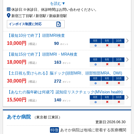
を読む▼
休診日:
※休診日、休診時間はお問い合わせください。​
新宿三丁目駅 / 新宿駅 / 新線新宿駅
インボイス制度に対応
【最短10分で終了】頭部MRI検査
8
月
9
月
10
月
10,000
円
90
（税込）
ポイント
○
×
×
【最短15分で終了】頭部MRI・MRA検査
8
月
9
月
10
月
18,000
円
163
（税込）
ポイント
○
×
×
【土日祝も受けられる】脳ドック(頭部MRI、頭部頸部MRA、DWI)
8
月
9
月
10
月
30,000
円
272
（税込）
ポイント
○
×
×
【あなたの脳年齢は何歳?】認知症リスクチェック(MVision health)
8
月
9
月
10
月
15,500
円
140
（税込）
ポイント
○
×
×
あそか病院
（東京都 江東区）
更新日:
2026.06.30
特徴
あそか病院は地域に密着する医療機関