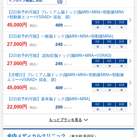
インボイス制度に対応
【2日前予約可能】プレミアム脳ドック(脳MRI+MRA+頸動脈MRA
+頸動脈エコー+VSRAD+ 採血、尿)
8
月
9
月
10
月
45,000
円
409
（税込）
ポイント
○
○
○
【2日前予約可能】一般脳ドック(脳MRI+MRA+頸動脈MRA)
8
月
9
月
10
月
27,000
円
245
（税込）
ポイント
○
○
○
【2日前予約可能】 認知症脳ドック(脳MRI+MRA+VSRAD)
8
月
9
月
10
月
27,000
円
245
（税込）
ポイント
○
○
○
【月曜日】プレミアム脳ドック(脳MRI+MRA+頸動脈MRA+頸動脈
エコー+VSRAD+ 採血、尿)
8
月
9
月
10
月
45,000
円
409
（税込）
ポイント
○
○
○
【2日前予約可能】基本脳ドック(脳MRI+MRA)
8
月
9
月
10
月
22,000
円
200
（税込）
ポイント
○
○
○
もっとプランを見る
金内メディカルクリニック
（東京都 新宿区）