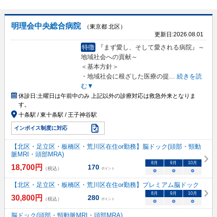
明理会中央総合病院
（東京都 北区）
更新日:
2026.08.01
特徴
『まず愛し、そして愛される病院』～
地域社会への貢献～
＜基本方針＞
・地域社会に根ざした医療の提
...
続きを読
む▼
休診日:
土曜日は午前中のみ 上記以外の診療対応は救急外来となりま
す。
十条駅 / 東十条駅 / 王子神谷駅
インボイス制度に対応
【北区・足立区・板橋区・荒川区在住or勤務】脳ドック(頭部・頸動
脈MRI・頭部MRA)
8
月
9
月
10
月
18,700
円
170
（税込）
ポイント
○
○
○
【北区・足立区・板橋区・荒川区在住or勤務】プレミアム脳ドック
8
月
9
月
10
月
30,800
円
280
（税込）
ポイント
○
○
○
脳ドック(頭部・頸動脈MRI・頭部MRA)