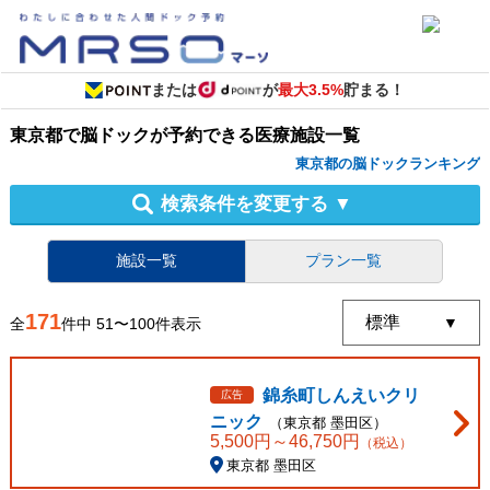
または
が
最大3.5%
貯まる！
東京都
で
脳ドック
が予約できる
医療施設
一覧
東京都の脳ドックランキング
検索条件を変更する
▼
施設一覧
プラン一覧
171
全
件中
51
〜
100
件表示
錦糸町しんえいクリ
広告
ニック
（
東京都
墨田区
）
5,500
円～
46,750
円
（税込）
東京都 墨田区