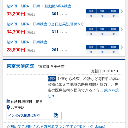
脳MRI、MRA、DWI + 頚動脈MRA検査
8
月
9
月
10
月
33,200
円
301
（税込）
ポイント
○
○
○
脳MRI、MRA、DWI検査◇当日結果説明付き◇
8
月
9
月
10
月
34,300
円
311
（税込）
ポイント
○
○
○
脳MRI、MRA、DWI検査
8
月
9
月
10
月
28,800
円
261
（税込）
ポイント
○
○
○
東京天使病院
（東京都 八王子市）
更新日:
2026.07.31
特徴
外来から検査、検診など専門性の高い
診療に加えて地域の医療機関と協力し、先
進の医療技術を提供できるよう
...
続きを読
む▼
休診日:
日曜日・祝日
八王子駅
インボイス制度に対応
☆初めてご利用される方対象プランです☆*脳ドック(Basic)