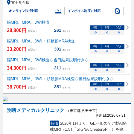
富士見台駅
オンライン決済対応
インボイス制度に対応
脳MRI、MRA、DWI検査
8
月
9
月
10
月
28,800
円
261
（税込）
ポイント
○
○
○
脳MRI、MRA、DWI + 頚動脈MRA検査
8
月
9
月
10
月
33,200
円
301
（税込）
ポイント
○
○
○
脳MRI、MRA、DWI検査◇当日結果説明付き◇
8
月
9
月
10
月
34,300
円
311
（税込）
ポイント
○
○
○
脳MRI、MRA、DWI + 頚動脈MRA検査◇当日結果説明付き◇
8
月
9
月
10
月
38,700
円
351
（税込）
ポイント
○
○
○
別所メディカルクリニック
（東京都 八王子市）
更新日:
2026.07.31
特徴
2026年1月より、GEヘルスケア製AI搭
載MRI（1.5T「SIGNA CreatorSP」）を導
...