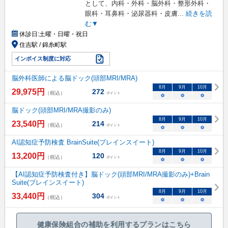
として、内科・外科・脳外科・整形外科・
眼科・耳鼻科・泌尿器科・皮膚
...
続きを読
む▼
休診日:
土曜・日曜・祝日
住吉駅 / 錦糸町駅
インボイス制度に対応
脳外科医師による脳ドック(頭部MRI/MRA)
8
月
9
月
10
月
29,975
円
272
（税込）
ポイント
○
○
○
脳ドック(頭部MRI/MRA撮影のみ)
8
月
9
月
10
月
23,540
円
214
（税込）
ポイント
○
○
○
AI認知症予防検査 BrainSuite(ブレインスイート)
8
月
9
月
10
月
13,200
円
120
（税込）
ポイント
○
○
○
【AI認知症予防検査付き】脳ドック(頭部MRI/MRA撮影のみ)+Brain
Suite(ブレインスイート)
8
月
9
月
10
月
33,440
円
304
（税込）
ポイント
○
○
○
健康保険組合の補助を利用するプランはこちら