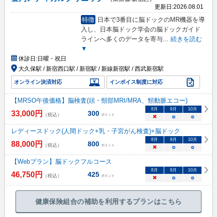
更新日:
2026.08.01
特徴
日本で3番目に脳ドックのMR機器を導
入し、日本脳ドック学会の脳ドックガイド
ラインへ多くのデータを寄与
...
続きを読む
▼
休診日:
日曜・祝日
大久保駅 / 新宿西口駅 / 新宿駅 / 新線新宿駅 / 西武新宿駅
オンライン決済対応
インボイス制度に対応
【MRSO午後価格】脳検査(頭・頸部MRI/MRA、頸動脈エコー)
8
月
9
月
10
月
33,000
円
300
（税込）
ポイント
×
○
○
レディースドック(人間ドック+乳・子宮がん検査)+脳ドック
8
月
9
月
10
月
88,000
円
800
（税込）
ポイント
×
○
○
【Webプラン】脳ドックフルコース
8
月
9
月
10
月
46,750
円
425
（税込）
ポイント
×
○
○
健康保険組合の補助を利用するプランはこちら