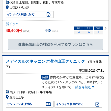
休診日:
土曜日、日曜日、祝日、年末年始
大森駅 / 池上駅
インボイス制度に対応
脳ドック
8
月
9
月
10
月
48,400
円
440
（税込）
ポイント
○
○
○
健康保険組合の補助を利用するプランはこちら
メディカルスキャニング溜池山王クリニック
（東京都 港
区）
更新日:
2026.07.31
特徴
体内のかすかな変化を、より鮮明に捉
えるために1.5テスラのMRIと、80列マルチ
スライスCTを用いて
...
続きを読む▼
休診日:
日曜・祝祭日・年末年始
溜池山王駅
オンライン決済対応
インボイス制度に対応