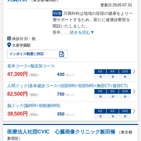
更新日:
2026.07.31
特徴
川満外科は地域の皆様の健康をより一
層サポートするため、新たに健康診断部を
開設いたしました。
長年、
...
続きを読む▼
休診日:
日・祝
大泉学園駅
インボイス制度に対応
基本コース+脳追加コース
8
月
9
月
10
月
47,300
円
430
（税込）
ポイント
○
○
○
人間ドック(基本健診コース+頭部MRI+頸部MRI+胸部CT+腹部CT)
8
月
9
月
10
月
82,500
円
750
（税込）
ポイント
○
○
○
脳ドック(脳MRI+頸動脈MRI)
8
月
9
月
10
月
38,500
円
350
（税込）
ポイント
○
○
○
医療法人社団CVIC 心臓画像クリニック飯田橋
（東京都
新宿区）