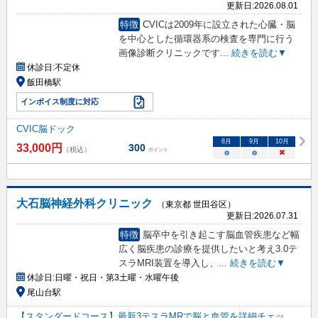
更新日:
2026.08.01
特徴
CVICは2009年に設立された心臓・脳
を中心とした循環器系の検査を専門に行う
画像診断クリニックです
...
続きを読む▼
休診日:
不定休
飯田橋駅
インボイス制度に対応
CVIC脳ドック
8
月
9
月
10
月
33,000
円
300
（税込）
ポイント
○
○
×
大石脳神経外科クリニック
（東京都 世田谷区）
更新日:
2026.07.31
特徴
脳卒中を引き起こす脳血管疾患など幅
広く脳疾患の診療を提供したいと考え3.0テ
スラMRI装置を導入し、
...
続きを読む▼
休診日:
日曜・祝日・第3土曜・水曜午後
尾山台駅
【スタンダードコース】最新3テスラMRで脳と血管を詳細チェッ