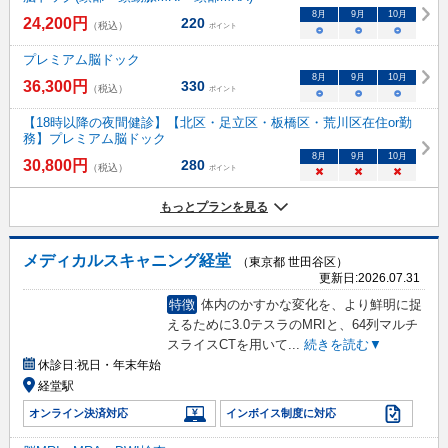
8
月
9
月
10
月
24,200
円
220
（税込）
ポイント
○
○
○
プレミアム脳ドック
8
月
9
月
10
月
36,300
円
330
（税込）
ポイント
○
○
○
【18時以降の夜間健診】【北区・足立区・板橋区・荒川区在住or勤
務】プレミアム脳ドック
8
月
9
月
10
月
30,800
円
280
（税込）
ポイント
×
×
×
もっとプランを見る
メディカルスキャニング経堂
（東京都 世田谷区）
更新日:
2026.07.31
特徴
体内のかすかな変化を、より鮮明に捉
えるために3.0テスラのMRIと、64列マルチ
スライスCTを用いて
...
続きを読む▼
休診日:
祝日・年末年始
経堂駅
オンライン決済対応
インボイス制度に対応