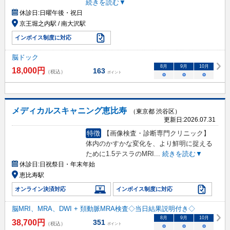
続きを読む▼
休診日:
日曜午後・祝日
京王堀之内駅 / 南大沢駅
インボイス制度に対応
脳ドック
8
月
9
月
10
月
18,000
円
163
（税込）
ポイント
○
○
○
メディカルスキャニング恵比寿
（東京都 渋谷区）
更新日:
2026.07.31
特徴
【画像検査・診断専門クリニック】
体内のかすかな変化を、より鮮明に捉える
ために1.5テスラのMRI
...
続きを読む▼
休診日:
日祝祭日・年末年始
恵比寿駅
オンライン決済対応
インボイス制度に対応
脳MRI、MRA、DWI + 頚動脈MRA検査◇当日結果説明付き◇
8
月
9
月
10
月
38,700
円
351
（税込）
ポイント
○
○
○