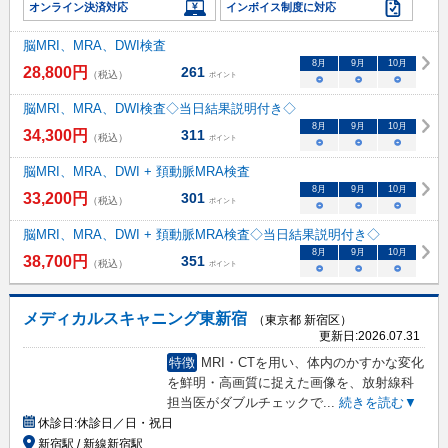
オンライン決済対応
インボイス制度に対応
脳MRI、MRA、DWI検査
8
月
9
月
10
月
28,800
円
261
（税込）
ポイント
○
○
○
脳MRI、MRA、DWI検査◇当日結果説明付き◇
8
月
9
月
10
月
34,300
円
311
（税込）
ポイント
○
○
○
脳MRI、MRA、DWI + 頚動脈MRA検査
8
月
9
月
10
月
33,200
円
301
（税込）
ポイント
○
○
○
脳MRI、MRA、DWI + 頚動脈MRA検査◇当日結果説明付き◇
8
月
9
月
10
月
38,700
円
351
（税込）
ポイント
○
○
○
メディカルスキャニング東新宿
（東京都 新宿区）
更新日:
2026.07.31
特徴
MRI・CTを用い、体内のかすかな変化
を鮮明・高画質に捉えた画像を、放射線科
担当医がダブルチェックで
...
続きを読む▼
休診日:
休診日／日・祝日
新宿駅 / 新線新宿駅