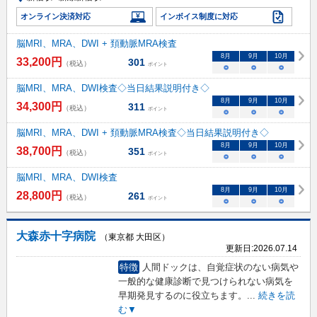
オンライン決済対応
インボイス制度に対応
脳MRI、MRA、DWI + 頚動脈MRA検査
8
月
9
月
10
月
33,200
円
301
（税込）
ポイント
○
○
○
脳MRI、MRA、DWI検査◇当日結果説明付き◇
8
月
9
月
10
月
34,300
円
311
（税込）
ポイント
○
○
○
脳MRI、MRA、DWI + 頚動脈MRA検査◇当日結果説明付き◇
8
月
9
月
10
月
38,700
円
351
（税込）
ポイント
○
○
○
脳MRI、MRA、DWI検査
8
月
9
月
10
月
28,800
円
261
（税込）
ポイント
○
○
○
大森赤十字病院
（東京都 大田区）
更新日:
2026.07.14
特徴
人間ドックは、自覚症状のない病気や
一般的な健康診断で見つけられない病気を
早期発見するのに役立ちます。
...
続きを読
む▼