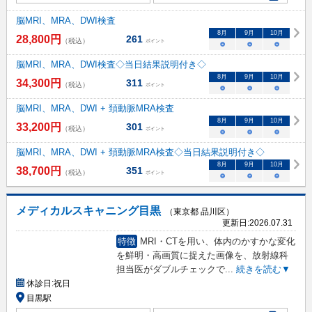
脳MRI、MRA、DWI検査
8
月
9
月
10
月
28,800
円
261
（税込）
ポイント
○
○
○
脳MRI、MRA、DWI検査◇当日結果説明付き◇
8
月
9
月
10
月
34,300
円
311
（税込）
ポイント
○
○
○
脳MRI、MRA、DWI + 頚動脈MRA検査
8
月
9
月
10
月
33,200
円
301
（税込）
ポイント
○
○
○
脳MRI、MRA、DWI + 頚動脈MRA検査◇当日結果説明付き◇
8
月
9
月
10
月
38,700
円
351
（税込）
ポイント
○
○
○
メディカルスキャニング目黒
（東京都 品川区）
更新日:
2026.07.31
特徴
MRI・CTを用い、体内のかすかな変化
を鮮明・高画質に捉えた画像を、放射線科
担当医がダブルチェックで
...
続きを読む▼
休診日:
祝日
目黒駅