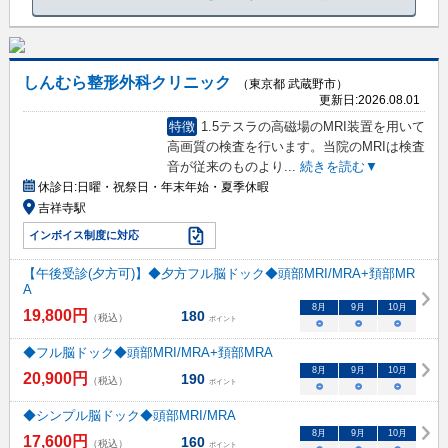
しんむら整形外科クリニック
（東京都 武蔵野市）
更新日:
2026.08.01
特徴
1.5テスラの高磁場のMRI装置を用いて
高画質の検査を行います。当院のMRIは検査
音が従来のものより
...
続きを読む▼
休診日:
日曜・祝祭日・年末年始・夏季休暇
吉祥寺駅
インボイス制度に対応
【午後受診(夕方可)】◆夕方フル脳ドック◆頭部MRI/MRA+頚部MR
A
8
月
9
月
10
月
19,800
円
180
（税込）
ポイント
○
○
○
◆フル脳ドック◆頭部MRI/MRA+頚部MRA
8
月
9
月
10
月
20,900
円
190
（税込）
ポイント
○
○
○
◆シンプル脳ドック◆頭部MRI/MRA
8
月
9
月
10
月
17,600
円
160
（税込）
ポイント