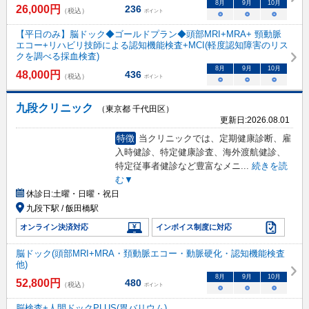
8
月
9
月
10
月
26,000
円
236
（税込）
ポイント
○
○
○
【平日のみ】脳ドック◆ゴールドプラン◆頭部MRI+MRA+ 頸動脈
エコー+リハビリ技師による認知機能検査+MCI(軽度認知障害のリス
クを調べる採血検査)
8
月
9
月
10
月
48,000
円
436
（税込）
ポイント
○
○
○
九段クリニック
（東京都 千代田区）
更新日:
2026.08.01
特徴
当クリニックでは、定期健康診断、雇
入時健診、特定健康診査、海外渡航健診、
特定従事者健診など豊富なメニ
...
続きを読
む▼
休診日:
土曜・日曜・祝日
九段下駅 / 飯田橋駅
オンライン決済対応
インボイス制度に対応
脳ドック(頭部MRI+MRA・頚動脈エコー・動脈硬化・認知機能検査
他)
8
月
9
月
10
月
52,800
円
480
（税込）
ポイント
○
○
○
脳検査+人間ドックPLUS(胃バリウム)