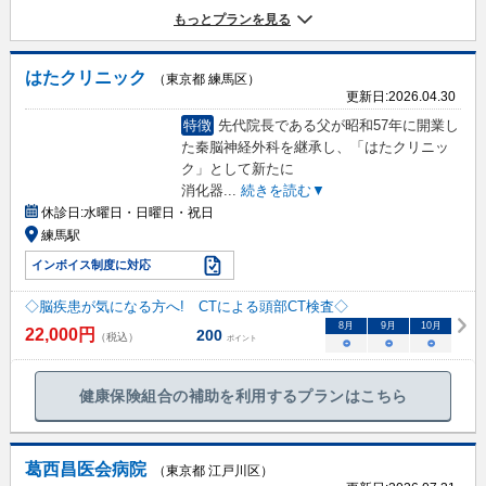
もっとプランを見る
はたクリニック
（東京都 練馬区）
更新日:
2026.04.30
特徴
先代院長である父が昭和57年に開業し
た秦脳神経外科を継承し、「はたクリニッ
ク」として新たに
消化器
...
続きを読む▼
休診日:
水曜日・日曜日・祝日
練馬駅
インボイス制度に対応
◇脳疾患が気になる方へ! CTによる頭部CT検査◇
8
月
9
月
10
月
22,000
円
200
（税込）
ポイント
○
○
○
健康保険組合の補助を利用するプランはこちら
葛西昌医会病院
（東京都 江戸川区）