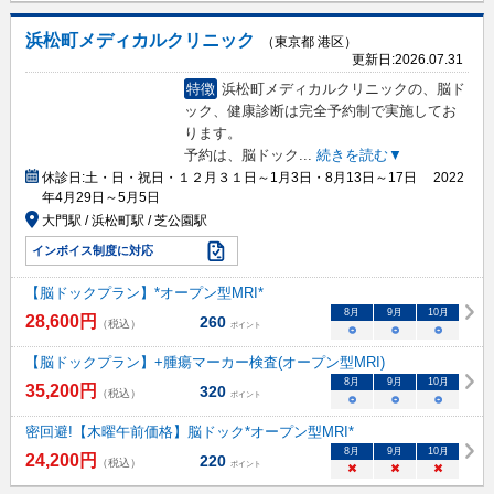
浜松町メディカルクリニック
（東京都 港区）
更新日:
2026.07.31
特徴
浜松町メディカルクリニックの、脳ド
ック、健康診断は完全予約制で実施してお
ります。
予約は、脳ドック
...
続きを読む▼
休診日:
土・日・祝日・１２月３１日～1月3日・8月13日～17日 2022
年4月29日～5月5日
大門駅 / 浜松町駅 / 芝公園駅
インボイス制度に対応
【脳ドックプラン】*オープン型MRI*
8
月
9
月
10
月
28,600
円
260
（税込）
ポイント
○
○
○
【脳ドックプラン】+腫瘍マーカー検査(オープン型MRI)
8
月
9
月
10
月
35,200
円
320
（税込）
ポイント
○
○
○
密回避!【木曜午前価格】脳ドック*オープン型MRI*
8
月
9
月
10
月
24,200
円
220
（税込）
ポイント
×
×
×