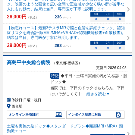
ク。映画のような画像と広い空間で圧迫感が少なく狭い所が苦手な
人にもお勧め。結果は当日、専門医が丁寧に説明します。
8
月
9
月
10
月
26,000
円
236
（税込）
ポイント
○
○
○
【物忘れコース】最新3テスラMRで脳と血管を詳細チェック。認知
症リスクを総合評価(MRI/MRA+VSRAD+認知機能検査+血液検査)。
結果は当日、専門医が丁寧に説明します。
8
月
9
月
10
月
29,000
円
263
（税込）
ポイント
○
○
○
高島平中央総合病院
（東京都 板橋区）
更新日:
2026.04.08
特徴
◆平日・土曜日実施の乳がん検診・脳
ドック◆
当院では、平日のドックはもちろん、平日
はいそがしくて中
...
続きを読む▼
休診日:
日曜・祝日
西台駅
オンライン決済対応
インボイス制度に対応
土曜も実施の脳ドック◆スタンダードプラン◆頭部MRI+MRA+ 頸
動脈エコー