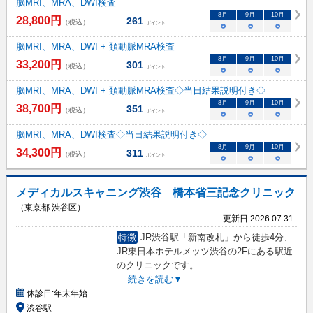
脳MRI、MRA、DWI検査
8
月
9
月
10
月
28,800
円
261
（税込）
ポイント
○
○
○
脳MRI、MRA、DWI + 頚動脈MRA検査
8
月
9
月
10
月
33,200
円
301
（税込）
ポイント
○
○
○
脳MRI、MRA、DWI + 頚動脈MRA検査◇当日結果説明付き◇
8
月
9
月
10
月
38,700
円
351
（税込）
ポイント
○
○
○
脳MRI、MRA、DWI検査◇当日結果説明付き◇
8
月
9
月
10
月
34,300
円
311
（税込）
ポイント
○
○
○
メディカルスキャニング渋谷 橋本省三記念クリニック
（東京都 渋谷区）
更新日:
2026.07.31
特徴
JR渋谷駅「新南改札」から徒歩4分、
JR東日本ホテルメッツ渋谷の2Fにある駅近
のクリニックです。
...
続きを読む▼
休診日:
年末年始
渋谷駅