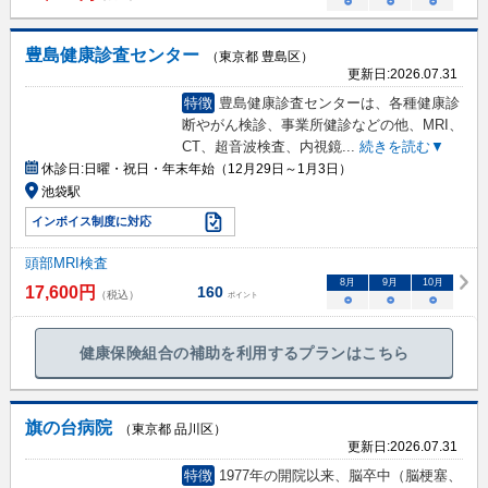
○
○
○
豊島健康診査センター
（東京都 豊島区）
更新日:
2026.07.31
特徴
豊島健康診査センターは、各種健康診
断やがん検診、事業所健診などの他、MRI、
CT、超音波検査、内視鏡
...
続きを読む▼
休診日:
日曜・祝日・年末年始（12月29日～1月3日）
池袋駅
インボイス制度に対応
頭部MRI検査
8
月
9
月
10
月
17,600
円
160
（税込）
ポイント
○
○
○
健康保険組合の補助を利用するプランはこちら
旗の台病院
（東京都 品川区）
更新日:
2026.07.31
特徴
1977年の開院以来、脳卒中（脳梗塞、