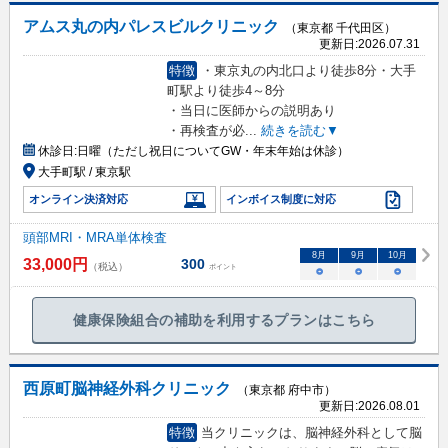
アムス丸の内パレスビルクリニック
（東京都 千代田区）
更新日:
2026.07.31
特徴
・東京丸の内北口より徒歩8分・大手
町駅より徒歩4～8分
・当日に医師からの説明あり
・再検査が必
...
続きを読む▼
休診日:
日曜（ただし祝日についてGW・年末年始は休診）
大手町駅 / 東京駅
オンライン決済対応
インボイス制度に対応
頭部MRI・MRA単体検査
8
月
9
月
10
月
33,000
円
300
（税込）
ポイント
○
○
○
健康保険組合の補助を利用するプランはこちら
西原町脳神経外科クリニック
（東京都 府中市）
更新日:
2026.08.01
特徴
当クリニックは、脳神経外科として脳